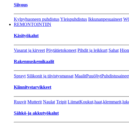
Siivous
Kylpyhuoneen puhdistus
Yleispuhdistus
Ikkunanpesuaineet
W
REMONTOINTIIN
Käsityökalut
Vasarat ja kirveet
Pöytätietokoneet
Pihdit ja leikkurt
Sahat
Hion
Rakennuskemikaalit
Sprayt
Silikonit ja tiivistysmassat
Maalit
Puuöljyt
Puhdistusainee
Kiinnitystarvikkeet
Ruuvit
Mutterit
Naulat
Teipit
Liimat
Koukut,haat,klemmarit,luk
Sähkö-ja akkutyökalut