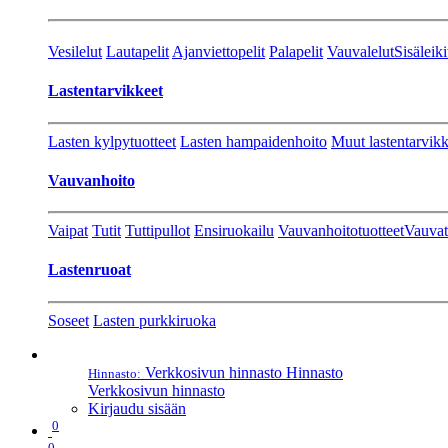
Vesilelut
Lautapelit
Ajanviettopelit
Palapelit
Vauvalelut
Sisäleiki
Lastentarvikkeet
Lasten kylpytuotteet
Lasten hampaidenhoito
Muut lastentarvikk
Vauvanhoito
Vaipat
Tutit
Tuttipullot
Ensiruokailu
Vauvanhoitotuotteet
Vauvat
Lastenruoat
Soseet
Lasten purkkiruoka
Verkkosivun hinnasto
Hinnasto
Hinnasto:
Verkkosivun hinnasto
Kirjaudu sisään
0
0