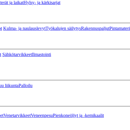
erät ja laikat
Hylsy- ja kärkisarjat
ot
Kulma- ja naulauslevyt
Työkalujen säilytys
Rakennuspaljut
Pintamateri
t
Sähkötarvikkeet
Ilmastointi
u liikunta
Palloilu
et
Venetarvikkeet
Veneenpesu
Pienkoneöljyt ja -kemikaalit