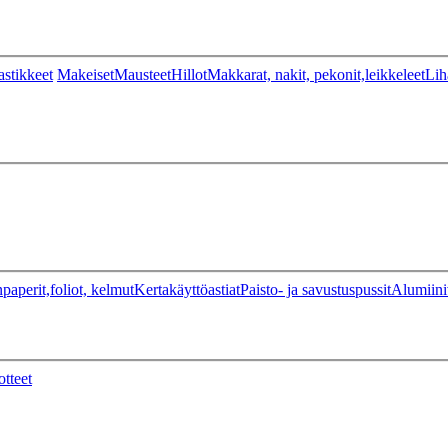
stikkeet
Makeiset
Mausteet
Hillot
Makkarat, nakit, pekonit,leikkeleet
Lih
paperit,foliot, kelmut
Kertakäyttöastiat
Paisto- ja savustuspussit
Alumiini
otteet