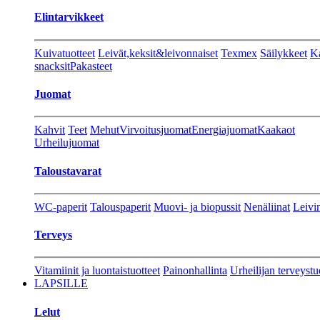
Elintarvikkeet
Kuivatuotteet
Leivät,keksit&leivonnaiset
Texmex
Säilykkeet
Ka
snacksit
Pakasteet
Juomat
Kahvit
Teet
Mehut
Virvoitusjuomat
Energiajuomat
Kaakaot
Urheilujuomat
Taloustavarat
WC-paperit
Talouspaperit
Muovi- ja biopussit
Nenäliinat
Leivin
Terveys
Vitamiinit ja luontaistuotteet
Painonhallinta
Urheilijan terveystu
LAPSILLE
Lelut