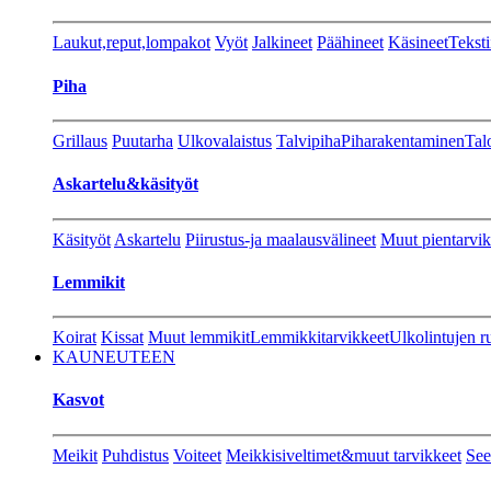
Laukut,reput,lompakot
Vyöt
Jalkineet
Päähineet
Käsineet
Teksti
Piha
Grillaus
Puutarha
Ulkovalaistus
Talvipiha
Piharakentaminen
Tal
Askartelu&käsityöt
Käsityöt
Askartelu
Piirustus-ja maalausvälineet
Muut pientarvik
Lemmikit
Koirat
Kissat
Muut lemmikit
Lemmikkitarvikkeet
Ulkolintujen r
KAUNEUTEEN
Kasvot
Meikit
Puhdistus
Voiteet
Meikkisiveltimet&muut tarvikkeet
See