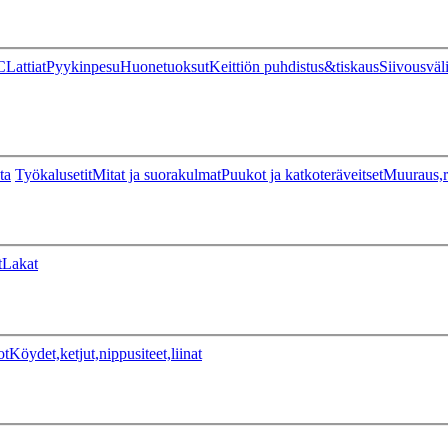
C
Lattiat
Pyykinpesu
Huonetuoksut
Keittiön puhdistus&tiskaus
Siivousväl
ta
Työkalusetit
Mitat ja suorakulmat
Puukot ja katkoteräveitset
Muuraus,r
t
Lakat
ot
Köydet,ketjut,nippusiteet,liinat