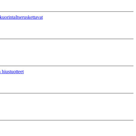
kuorinta
Itseruskettavat
 hiustuotteet