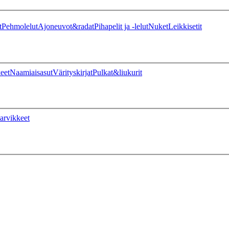
t
Pehmolelut
Ajoneuvot&radat
Pihapelit ja -lelut
Nuket
Leikkisetit
eet
Naamiaisasut
Värityskirjat
Pulkat&liukurit
arvikkeet