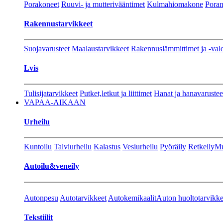
Porakoneet
Ruuvi- ja mutterivääntimet
Kulmahiomakone
Porant
Rakennustarvikkeet
Suojavarusteet
Maalaustarvikkeet
Rakennuslämmittimet ja -val
Lvis
Tulisijatarvikkeet
Putket,letkut ja liittimet
Hanat ja hanavarustee
VAPAA-AIKAAN
Urheilu
Kuntoilu
Talviurheilu
Kalastus
Vesiurheilu
Pyöräily
Retkeily
Mu
Autoilu&veneily
Autonpesu
Autotarvikkeet
Autokemikaalit
Auton huoltotarvikke
Tekstiilit