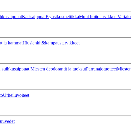
hkusaippuat
Käsisaippuat
Kynsikosmetiikka
Muut hoitotarvikkeet
Vartalo
at ja kammat
Hiuslenkit&kampaustarvikkeet
 suihkusaippuat
Miesten deodorantit ja tuoksut
Parranajotuotteet
Miesten
to
Urheiluvoiteet
uuvedet