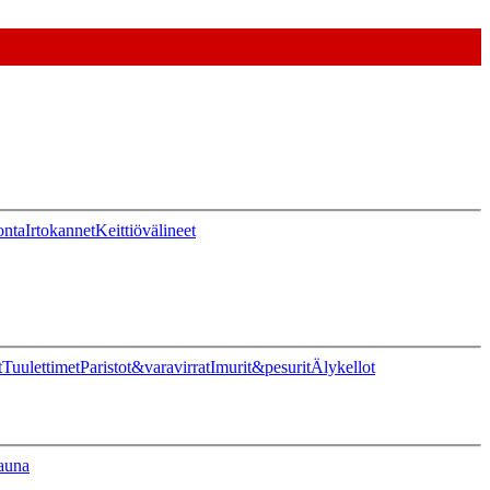
onta
Irtokannet
Keittiövälineet
t
Tuulettimet
Paristot&varavirrat
Imurit&pesurit
Älykellot
auna