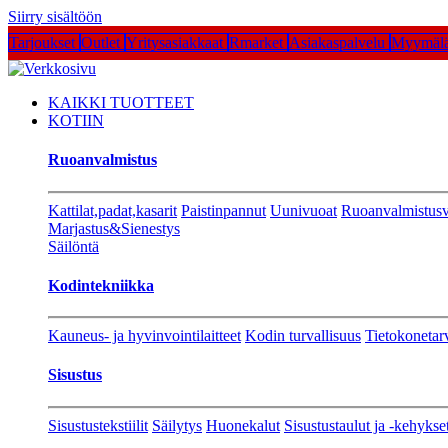
Siirry sisältöön
Tarjoukset
Outlet
Yritysasiakkaat
Rmarket
Asiakaspalvelu
Myymälä
KAIKKI TUOTTEET
KOTIIN
Ruoanvalmistus
Kattilat,padat,kasarit
Paistinpannut
Uunivuoat
Ruoanvalmistusv
Marjastus&Sienestys
Säilöntä
Kodintekniikka
Kauneus- ja hyvinvointilaitteet
Kodin turvallisuus
Tietokonetar
Sisustus
Sisustustekstiilit
Säilytys
Huonekalut
Sisustustaulut ja -kehykse