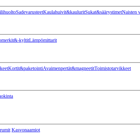
ilihuolto
Sadevarusteet
Kaulahuivit&kaulurit
Sukat&säärystimet
Naisten v
omerkit&-kyltit
Lämpömittarit
keet
Kortit&paketointi
Avaimenpertät&magneetit
Toimistotarvikkeet
uokinta
rumit
Kasvonaamiot