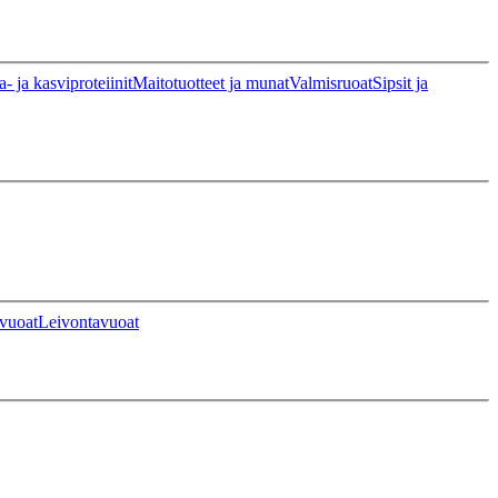
a- ja kasviproteiinit
Maitotuotteet ja munat
Valmisruoat
Sipsit ja
vuoat
Leivontavuoat