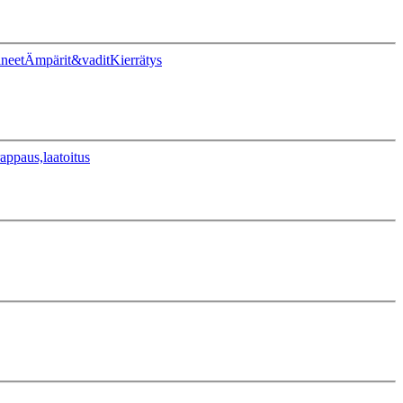
ineet
Ämpärit&vadit
Kierrätys
appaus,laatoitus