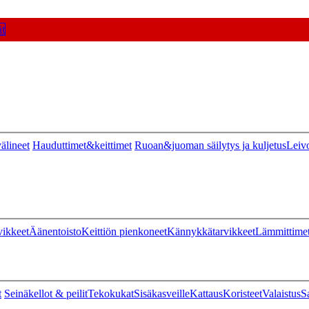
t
älineet
Hauduttimet&keittimet
Ruoan&juoman säilytys ja kuljetus
Leiv
vikkeet
Äänentoisto
Keittiön pienkoneet
Kännykkätarvikkeet
Lämmittime
t
Seinäkellot & peilit
Tekokukat
Sisäkasveille
Kattaus
Koristeet
Valaistus
S