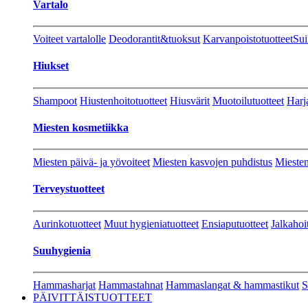
Vartalo
Voiteet vartalolle
Deodorantit&tuoksut
Karvanpoistotuotteet
Sui
Hiukset
Shampoot
Hiustenhoitotuotteet
Hiusvärit
Muotoilutuotteet
Harj
Miesten kosmetiikka
Miesten päivä- ja yövoiteet
Miesten kasvojen puhdistus
Miesten
Terveystuotteet
Aurinkotuotteet
Muut hygieniatuotteet
Ensiaputuotteet
Jalkahoi
Suuhygienia
Hammasharjat
Hammastahnat
Hammaslangat & hammastikut
S
PÄIVITTÄISTUOTTEET