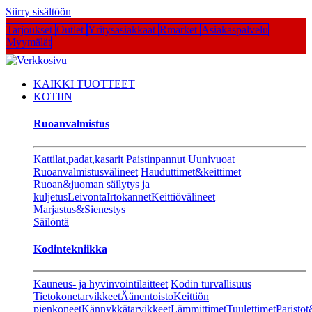
Siirry sisältöön
Tarjoukset
Outlet
Yritysasiakkaat
Rmarket
Asiakaspalvelu
Myymälät
KAIKKI TUOTTEET
KOTIIN
Ruoanvalmistus
Kattilat,padat,kasarit
Paistinpannut
Uunivuoat
Ruoanvalmistusvälineet
Hauduttimet&keittimet
Ruoan&juoman säilytys ja
kuljetus
Leivonta
Irtokannet
Keittiövälineet
Marjastus&Sienestys
Säilöntä
Kodintekniikka
Kauneus- ja hyvinvointilaitteet
Kodin turvallisuus
Tietokonetarvikkeet
Äänentoisto
Keittiön
pienkoneet
Kännykkätarvikkeet
Lämmittimet
Tuulettimet
Paristot