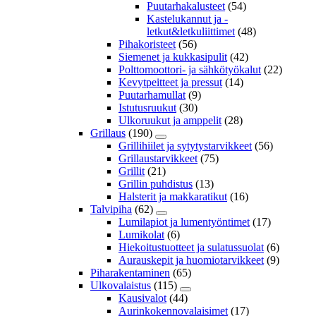
Puutarhakalusteet
(54)
Kastelukannut ja -
letkut&letkuliittimet
(48)
Pihakoristeet
(56)
Siemenet ja kukkasipulit
(42)
Polttomoottori- ja sähkötyökalut
(22)
Kevytpeitteet ja pressut
(14)
Puutarhamullat
(9)
Istutusruukut
(30)
Ulkoruukut ja amppelit
(28)
Grillaus
(190)
Grillihiilet ja sytytystarvikkeet
(56)
Grillaustarvikkeet
(75)
Grillit
(21)
Grillin puhdistus
(13)
Halsterit ja makkaratikut
(16)
Talvipiha
(62)
Lumilapiot ja lumentyöntimet
(17)
Lumikolat
(6)
Hiekoitustuotteet ja sulatussuolat
(6)
Aurauskepit ja huomiotarvikkeet
(9)
Piharakentaminen
(65)
Ulkovalaistus
(115)
Kausivalot
(44)
Aurinkokennovalaisimet
(17)