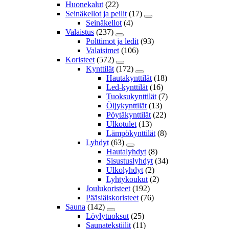
Huonekalut
(22)
Seinäkellot ja peilit
(17)
Seinäkellot
(4)
Valaistus
(237)
Polttimot ja ledit
(93)
Valaisimet
(106)
Koristeet
(572)
Kynttilät
(172)
Hautakynttilät
(18)
Led-kynttilät
(16)
Tuoksukynttilät
(7)
Öljykynttilät
(13)
Pöytäkynttilät
(22)
Ulkotulet
(13)
Lämpökynttilät
(8)
Lyhdyt
(63)
Hautalyhdyt
(8)
Sisustuslyhdyt
(34)
Ulkolyhdyt
(2)
Lyhtykoukut
(2)
Joulukoristeet
(192)
Pääsiäiskoristeet
(76)
Sauna
(142)
Löylytuoksut
(25)
Saunatekstiilit
(11)