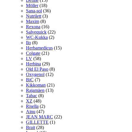
Define
(15)
Möller
(18)
Sana-sol
(36)
Nutrilett
(3)
Maxim
(8)
Rexona
(16)
Salvequick
(22)
WC-Kukka
(2)
Ilo
(8)
Herbamedicus
(15)
Colgate
(21)
LV
(58)
Herbina
(29)
Old El Paso
(8)
Oxygenol
(12)
BiC
(7)
Kikkoman
(21)
Rajamäen
(13)
Tabac
(8)
XZ
(48)
Risella
(2)
Ainu
(47)
JEAN MARC
(22)
GILLETTE
(1)
Brait
(28)