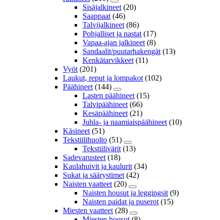
Sisäjalkineet
(20)
Saappaat
(46)
Talvijalkineet
(86)
Pohjalliset ja nastat
(17)
Vapaa-ajan jalkineet
(8)
Sandaalit/puutarhakengät
(13)
Kenkätarvikkeet
(11)
Vyöt
(201)
Laukut, reput ja lompakot
(102)
Päähineet
(144)
Lasten päähineet
(15)
Talvipäähineet
(66)
Kesäpäähineet
(21)
Juhla- ja naamiaispäähineet
(10)
Käsineet
(51)
Tekstiilihuolto
(51)
Tekstiilivärit
(13)
Sadevarusteet
(18)
Kaulahuivit ja kaulurit
(34)
Sukat ja säärystimet
(42)
Naisten vaatteet
(20)
Naisten housut ja leggingsit
(9)
Naisten paidat ja puserot
(15)
Miesten vaatteet
(28)
Miesten housut
(8)