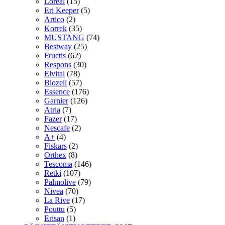
Loreal
(15)
Eri Keeper
(5)
Artico
(2)
Korrek
(35)
MUSTANG
(74)
Bestway
(25)
Fructis
(62)
Respons
(30)
Elvital
(78)
Biozell
(57)
Essence
(176)
Garnier
(126)
Atria
(7)
Fazer
(17)
Nescafe
(2)
A+
(4)
Fiskars
(2)
Orthex
(8)
Tescoma
(146)
Retki
(107)
Palmolive
(79)
Nivea
(70)
La Rive
(17)
Pouttu
(5)
Erisan
(1)