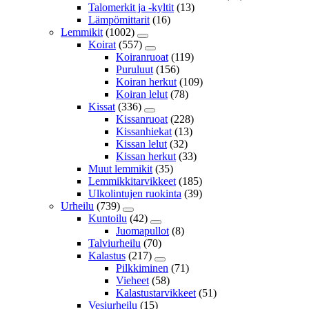
Talomerkit ja -kyltit
(13)
Lämpömittarit
(16)
Lemmikit
(1002)
Koirat
(557)
Koiranruoat
(119)
Puruluut
(156)
Koiran herkut
(109)
Koiran lelut
(78)
Kissat
(336)
Kissanruoat
(228)
Kissanhiekat
(13)
Kissan lelut
(32)
Kissan herkut
(33)
Muut lemmikit
(35)
Lemmikkitarvikkeet
(185)
Ulkolintujen ruokinta
(39)
Urheilu
(739)
Kuntoilu
(42)
Juomapullot
(8)
Talviurheilu
(70)
Kalastus
(217)
Pilkkiminen
(71)
Vieheet
(58)
Kalastustarvikkeet
(51)
Vesiurheilu
(15)