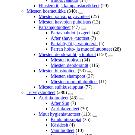
Muotovaahdot
(14)
Hiuslenkit ja kampaustarvikkeet
(29)
Miesten kosmetiikka
(340)
Miesten päivä- ja yövoiteet
(25)
Miesten kasvojen puhdistus
(13)
Parranajotuotteet
(47)
Partavaahdot ja -geelit
(4)
After shave -tuotteet
(7)
Partahöylät ja vaihtoterät
(5)
Parran hoito- ja muotoilutuotteet
(28)
Miesten deodorantit ja tuoksut
(150)
Miesten tuoksut
(34)
Miesten deodorantit
(116)
Miesten hiustuotteet
(53)
Miesten shampoot
(37)
Miesten muotoilutuotteet
(11)
Miesten suihkusaippuat
(77)
Terveystuotteet
(280)
Aurinkotuotteet
(48)
After Sun
(7)
Aurinkovoiteet
(39)
Muut hygieniatuotteet
(113)
Kuukautissuojat
(35)
Käsidesit
(4)
Vanutuotteet
(10)