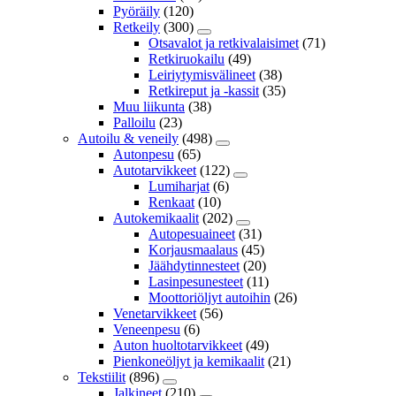
Pyöräily
(120)
Retkeily
(300)
Otsavalot ja retkivalaisimet
(71)
Retkiruokailu
(49)
Leiriytymisvälineet
(38)
Retkireput ja -kassit
(35)
Muu liikunta
(38)
Palloilu
(23)
Autoilu & veneily
(498)
Autonpesu
(65)
Autotarvikkeet
(122)
Lumiharjat
(6)
Renkaat
(10)
Autokemikaalit
(202)
Autopesuaineet
(31)
Korjausmaalaus
(45)
Jäähdytinnesteet
(20)
Lasinpesunesteet
(11)
Moottoriöljyt autoihin
(26)
Venetarvikkeet
(56)
Veneenpesu
(6)
Auton huoltotarvikkeet
(49)
Pienkoneöljyt ja kemikaalit
(21)
Tekstiilit
(896)
Jalkineet
(210)