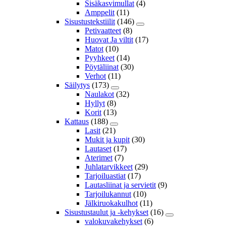
Sisäkasvimullat
(4)
Amppelit
(11)
Sisustustekstiilit
(146)
Petivaatteet
(8)
Huovat Ja viltit
(17)
Matot
(10)
Pyyhkeet
(14)
Pöytäliinat
(30)
Verhot
(11)
Säilytys
(173)
Naulakot
(32)
Hyllyt
(8)
Korit
(13)
Kattaus
(188)
Lasit
(21)
Mukit ja kupit
(30)
Lautaset
(17)
Aterimet
(7)
Juhlatarvikkeet
(29)
Tarjoiluastiat
(17)
Lautasliinat ja servietit
(9)
Tarjoilukannut
(10)
Jälkiruokakulhot
(11)
Sisustustaulut ja -kehykset
(16)
valokuvakehykset
(6)