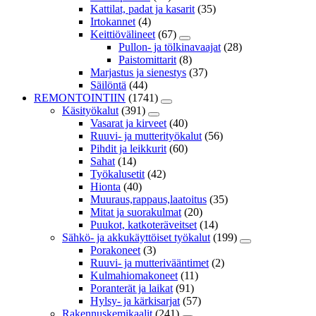
Kattilat, padat ja kasarit
(35)
Irtokannet
(4)
Keittiövälineet
(67)
Pullon- ja tölkinavaajat
(28)
Paistomittarit
(8)
Marjastus ja sienestys
(37)
Säilöntä
(44)
REMONTOINTIIN
(1741)
Käsityökalut
(391)
Vasarat ja kirveet
(40)
Ruuvi- ja mutterityökalut
(56)
Pihdit ja leikkurit
(60)
Sahat
(14)
Työkalusetit
(42)
Hionta
(40)
Muuraus,rappaus,laatoitus
(35)
Mitat ja suorakulmat
(20)
Puukot, katkoteräveitset
(14)
Sähkö- ja akkukäyttöiset työkalut
(199)
Porakoneet
(3)
Ruuvi- ja mutterivääntimet
(2)
Kulmahiomakoneet
(11)
Poranterät ja laikat
(91)
Hylsy- ja kärkisarjat
(57)
Rakennuskemikaalit
(241)