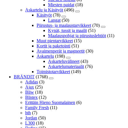
Miesten paidat
(18)
Askartelu ja Käsityöt
(496)
Käsityöt
(78)
Langat
(50)
Piirustus- ja maalaustarvikkeet
(70)
Kynät, tussit ja maalit
(51)
Maalauspohjat ja piirustuslehtiöt
(11)
Muut pientarvikkeet
(15)
Kortit ja paketointi
(51)
Avaimenperät ja magneetit
(30)
Askartelu
(198)
Askarteluvälineet
(43)
Askartelumateriaalit
(76)
Toimistotarvikkeet
(149)
BRÄNDIT
(1768)
Adidas
(3)
Ajax
(25)
Bliw
(18)
Blistex
(12)
Erittäin Hieno Suomalainen
(6)
Family Fresh
(11)
hth
(7)
Jordan
(50)
L300
(18)