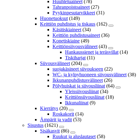
Huuhteluaineet
(78)
Tahranpoistoaineet
(27)
Pyykinpesutarvikkeet
(31)
Huonetuoksut
(149)
Keittiön puhdistus ja tiskaus
(162)
Käsitiskiaineet
(34)
Keittiön puhdistusaineet
(36)
Konetiskiaine
(49)
Keittiönsiivousvälineet
(43)
Hankaussienet ja teräsvillat
(14)
Tiskiharjat
(11)
Siivousvälineet
(204)
suojakäsineet siivoukseen
(22)
WC- ja kylpyhuoneen siivousvälineet
(38)
Ikkunanpuhdistusvälineet
(26)
Pölyhuiskat ja siivousliinat
(64)
Yleissiivousliinat
(34)
Keittiönsiivousliinat
(18)
Ikkunaliinat
(9)
Kierrätys
(20)
Roskakorit
(14)
Ämpärit ja vadit
(53)
Sisustus
(1621)
Sisäkasvit
(86)
Ruukut ja aluslautaset
(58)