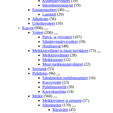
Kosteuspyyhkeet
(19)
Inkontinenssisuojat
(19)
Ensiaputuotteet
(40)
Laastarit
(29)
Jalkahoito
(56)
Urheiluvoiteet
(10)
Kasvot
(996)
Voiteet
(206)
Päivä- ja yövoiteet
(107)
Silmänympärysvoiteet
(18)
Huulirasvat
(48)
Meikkisiveltimet ja muut tarvikkeet
(73)
Meikkisiveltimet
(28)
Meikkisienet
(12)
Muut meikkaustarvikkeet
(22)
Seerumit
(53)
Puhdistus
(96)
Silmämeikin puhdistusaineet
(16)
Kasvovedet
(23)
Puhdistusgeelit
(39)
Kasvokuorinta
(14)
Meikit
(560)
Meikkivoiteet ja primerit
(57)
Silmämeikit
(170)
Ripsivärit
(45)