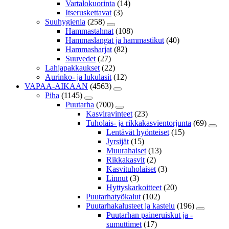
Vartalokuorinta
(14)
Itseruskettavat
(3)
Suuhygienia
(258)
Hammastahnat
(108)
Hammaslangat ja hammastikut
(40)
Hammasharjat
(82)
Suuvedet
(27)
Lahjapakkaukset
(22)
Aurinko- ja lukulasit
(12)
VAPAA-AIKAAN
(4563)
Piha
(1145)
Puutarha
(700)
Kasviravinteet
(23)
Tuholais- ja rikkakasvientorjunta
(69)
Lentävät hyönteiset
(15)
Jyrsijät
(15)
Muurahaiset
(13)
Rikkakasvit
(2)
Kasvituholaiset
(3)
Linnut
(3)
Hyttyskarkoitteet
(20)
Puutarhatyökalut
(102)
Puutarhakalusteet ja kastelu
(196)
Puutarhan paineruiskut ja -
sumuttimet
(17)