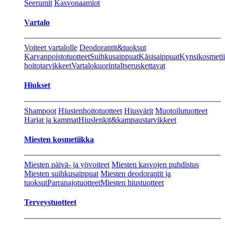
Seerumit
Kasvonaamiot
Vartalo
Voiteet vartalolle
Deodorantit&tuoksut
Karvanpoistotuotteet
Suihkusaippuat
Käsisaippuat
Kynsikosmeti
hoitotarvikkeet
Vartalokuorinta
Itseruskettavat
Hiukset
Shampoot
Hiustenhoitotuotteet
Hiusvärit
Muotoilutuotteet
Harjat ja kammat
Hiuslenkit&kampaustarvikkeet
Miesten kosmetiikka
Miesten päivä- ja yövoiteet
Miesten kasvojen puhdistus
Miesten suihkusaippuat
Miesten deodorantit ja
tuoksut
Parranajotuotteet
Miesten hiustuotteet
Terveystuotteet