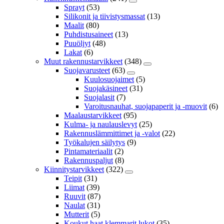
Sprayt
(53)
Silikonit ja tiivistysmassat
(13)
Maalit
(80)
Puhdistusaineet
(13)
Puuöljyt
(48)
Lakat
(6)
Muut rakennustarvikkeet
(348)
Suojavarusteet
(63)
Kuulosuojaimet
(5)
Suojakäsineet
(31)
Suojalasit
(7)
Varoitusnauhat, suojapaperit ja -muovit
(6)
Maalaustarvikkeet
(95)
Kulma- ja naulauslevyt
(25)
Rakennuslämmittimet ja -valot
(22)
Työkalujen säilytys
(9)
Pintamateriaalit
(2)
Rakennuspaljut
(8)
Kiinnitystarvikkeet
(322)
Teipit
(31)
Liimat
(39)
Ruuvit
(87)
Naulat
(31)
Mutterit
(5)
Koukut,haat,klemmarit,lukot
(35)