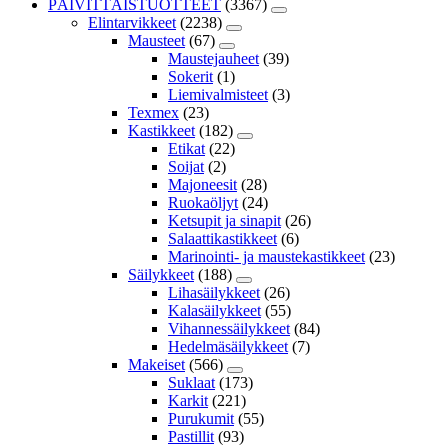
PÄIVITTÄISTUOTTEET
(3367)
Elintarvikkeet
(2238)
Mausteet
(67)
Maustejauheet
(39)
Sokerit
(1)
Liemivalmisteet
(3)
Texmex
(23)
Kastikkeet
(182)
Etikat
(22)
Soijat
(2)
Majoneesit
(28)
Ruokaöljyt
(24)
Ketsupit ja sinapit
(26)
Salaattikastikkeet
(6)
Marinointi- ja maustekastikkeet
(23)
Säilykkeet
(188)
Lihasäilykkeet
(26)
Kalasäilykkeet
(55)
Vihannessäilykkeet
(84)
Hedelmäsäilykkeet
(7)
Makeiset
(566)
Suklaat
(173)
Karkit
(221)
Purukumit
(55)
Pastillit
(93)