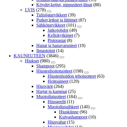
Köydet,ketjut, nippusiteet,liinat
(88)
LVIS
(278)
Tulisijatarvikkeet
(39)
Putket,letkut ja liittimet
(87)
Sähkötarvikkeet
(101)
Jatkojohdot
(49)
Kellokytkimet
(7)
Pistorasiat
(8)
Hanat ja hanavarusteet
(19)
Ilmastointi
(14)
KAUNEUTEEN
(3846)
Hiukset
(980)
Shampoot
(295)
Hiustenhoitotuotteet
(198)
Hiustenhoidon tehotuotteet
(63)
Hoitoaineet
(129)
Hiusvärit
(264)
Harjat ja kammat
(25)
Muotoilutuotteet
(184)
Hiusgeelit
(11)
Muotoilusuihkeet
(140)
Hiuskiinne
(96)
Kuivashampoot
(10)
Hiusvahat
(15)