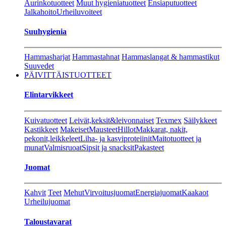
Aurinkotuotteet
Muut hygieniatuotteet
Ensiaputuotteet
Jalkahoito
Urheiluvoiteet
Suuhygienia
Hammasharjat
Hammastahnat
Hammaslangat & hammastikut
Suuvedet
PÄIVITTÄISTUOTTEET
Elintarvikkeet
Kuivatuotteet
Leivät,keksit&leivonnaiset
Texmex
Säilykkeet
Kastikkeet
Makeiset
Mausteet
Hillot
Makkarat, nakit,
pekonit,leikkeleet
Liha- ja kasviproteiinit
Maitotuotteet ja
munat
Valmisruoat
Sipsit ja snacksit
Pakasteet
Juomat
Kahvit
Teet
Mehut
Virvoitusjuomat
Energiajuomat
Kaakaot
Urheilujuomat
Taloustavarat