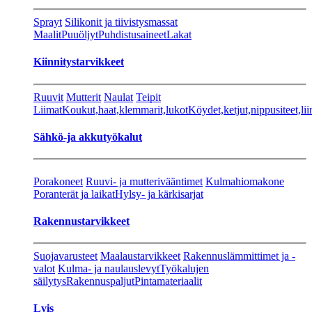
Sprayt
Silikonit ja tiivistysmassat
Maalit
Puuöljyt
Puhdistusaineet
Lakat
Kiinnitystarvikkeet
Ruuvit
Mutterit
Naulat
Teipit
Liimat
Koukut,haat,klemmarit,lukot
Köydet,ketjut,nippusiteet,lii
Sähkö-ja akkutyökalut
Porakoneet
Ruuvi- ja mutterivääntimet
Kulmahiomakone
Poranterät ja laikat
Hylsy- ja kärkisarjat
Rakennustarvikkeet
Suojavarusteet
Maalaustarvikkeet
Rakennuslämmittimet ja -
valot
Kulma- ja naulauslevyt
Työkalujen
säilytys
Rakennuspaljut
Pintamateriaalit
Lvis