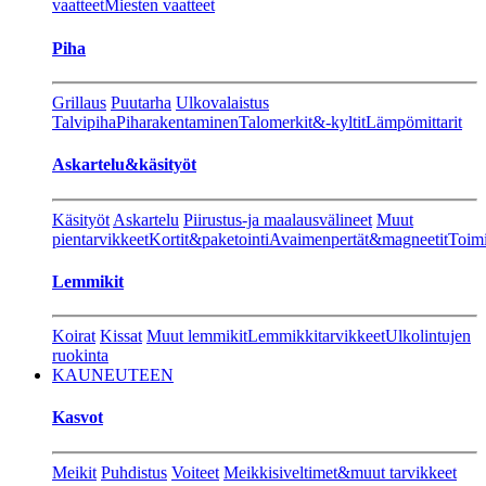
vaatteet
Miesten vaatteet
Piha
Grillaus
Puutarha
Ulkovalaistus
Talvipiha
Piharakentaminen
Talomerkit&-kyltit
Lämpömittarit
Askartelu&käsityöt
Käsityöt
Askartelu
Piirustus-ja maalausvälineet
Muut
pientarvikkeet
Kortit&paketointi
Avaimenpertät&magneetit
Toimi
Lemmikit
Koirat
Kissat
Muut lemmikit
Lemmikkitarvikkeet
Ulkolintujen
ruokinta
KAUNEUTEEN
Kasvot
Meikit
Puhdistus
Voiteet
Meikkisiveltimet&muut tarvikkeet