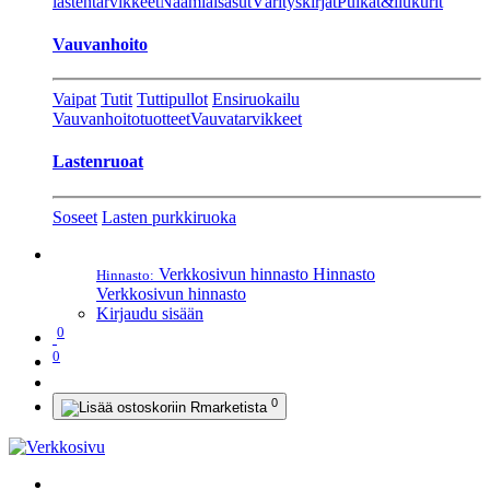
lastentarvikkeet
Naamiaisasut
Värityskirjat
Pulkat&liukurit
Vauvanhoito
Vaipat
Tutit
Tuttipullot
Ensiruokailu
Vauvanhoitotuotteet
Vauvatarvikkeet
Lastenruoat
Soseet
Lasten purkkiruoka
Verkkosivun hinnasto
Hinnasto
Hinnasto:
Verkkosivun hinnasto
Kirjaudu sisään
0
0
0