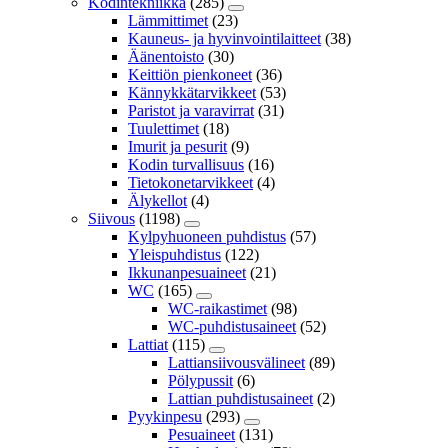
Kodintekniikka
(285)
Lämmittimet
(23)
Kauneus- ja hyvinvointilaitteet
(38)
Äänentoisto
(30)
Keittiön pienkoneet
(36)
Kännykkätarvikkeet
(53)
Paristot ja varavirrat
(31)
Tuulettimet
(18)
Imurit ja pesurit
(9)
Kodin turvallisuus
(16)
Tietokonetarvikkeet
(4)
Älykellot
(4)
Siivous
(1198)
Kylpyhuoneen puhdistus
(57)
Yleispuhdistus
(122)
Ikkunanpesuaineet
(21)
WC
(165)
WC-raikastimet
(98)
WC-puhdistusaineet
(52)
Lattiat
(115)
Lattiansiivousvälineet
(89)
Pölypussit
(6)
Lattian puhdistusaineet
(2)
Pyykinpesu
(293)
Pesuaineet
(131)