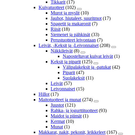
Tikkarit
(17)
Kuivatuotteet
(102)
Murot ja myslit
(10)
Jauhot, hiutaleet, suuritmot
(17)
Spagetit ja makaronit
(7)
Riisit
(18)
Siemenet ja pähkinät
(33)
Perustuotteet leivontaan
(7)
Leivät, -Keksit ja -Leivonnaiset
(208)
Näkkileivät
(8)
Naposteltavat kuivat leivät
(1)
Keksit ja piparit
(125)
Välipalakeksit ja -patukat
(42)
Piparit
(47)
Suolakeksit
(11)
Leivät
(57)
Leivonnaiset
(15)
Hillot
(17)
Maitotuotteet ja munat
(274)
Juustot
(121)
Rahka- ja jogurttituotteet
(93)
Maidot ja piimät
(1)
Kermat
(10)
Munat
(1)
Makkarat, nakit, pekonit, leikkeleet
(167)