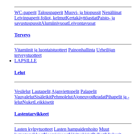
WC-paperit
Talouspaperit
Muovi- ja biopussit
Nenäliinat
Leivinpaperit,foliot, kelmut
Kertakäyttöastiat
Paisto- ja
savustuspussit
Alumiinivuoat
Leivontavuoat
Terveys
Vitamiinit ja luontaistuotteet
Painonhallinta
Urheilijan
terveystuotteet
LAPSILLE
Lelut
Vesilelut
Lautapelit
Ajanviettopelit
Palapelit
Vauvalelut
Sisäleikit
Pehmolelut
Ajoneuvot&radat
Pihapelit ja -
lelut
Nuket
Leikkisetit
Lastentarvikkeet
Lasten kylpytuotteet
Lasten hampaidenhoito
Muut