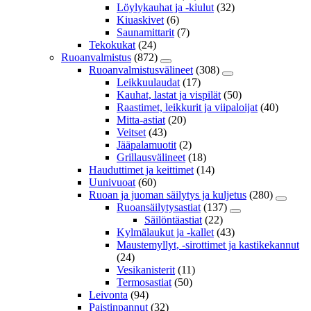
Löylykauhat ja -kiulut
(32)
Kiuaskivet
(6)
Saunamittarit
(7)
Tekokukat
(24)
Ruoanvalmistus
(872)
Ruoanvalmistusvälineet
(308)
Leikkuulaudat
(17)
Kauhat, lastat ja vispilät
(50)
Raastimet, leikkurit ja viipaloijat
(40)
Mitta-astiat
(20)
Veitset
(43)
Jääpalamuotit
(2)
Grillausvälineet
(18)
Hauduttimet ja keittimet
(14)
Uunivuoat
(60)
Ruoan ja juoman säilytys ja kuljetus
(280)
Ruoansäilytysastiat
(137)
Säilöntäastiat
(22)
Kylmälaukut ja -kallet
(43)
Maustemyllyt, -sirottimet ja kastikekannut
(24)
Vesikanisterit
(11)
Termosastiat
(50)
Leivonta
(94)
Paistinpannut
(32)