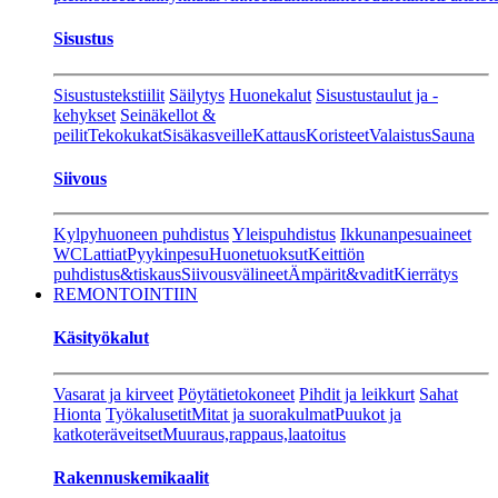
Sisustus
Sisustustekstiilit
Säilytys
Huonekalut
Sisustustaulut ja -
kehykset
Seinäkellot &
peilit
Tekokukat
Sisäkasveille
Kattaus
Koristeet
Valaistus
Sauna
Siivous
Kylpyhuoneen puhdistus
Yleispuhdistus
Ikkunanpesuaineet
WC
Lattiat
Pyykinpesu
Huonetuoksut
Keittiön
puhdistus&tiskaus
Siivousvälineet
Ämpärit&vadit
Kierrätys
REMONTOINTIIN
Käsityökalut
Vasarat ja kirveet
Pöytätietokoneet
Pihdit ja leikkurt
Sahat
Hionta
Työkalusetit
Mitat ja suorakulmat
Puukot ja
katkoteräveitset
Muuraus,rappaus,laatoitus
Rakennuskemikaalit