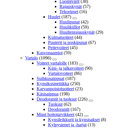
Luomivärit
(38)
Rajauskynät
(57)
Tekoripset
(16)
Huulet
(187)
Huulipunat
(42)
Huulikiillot
(59)
Huultenrajauskynät
(29)
Kulmatuotteet
(44)
Puuterit ja poskipunat
(67)
Peitevoiteet
(45)
Kasvonaamiot
(59)
Vartalo
(1096)
Voiteet vartalolle
(183)
Käsi- ja jalkavoiteet
(90)
Vartalovoiteet
(86)
Suihkusaippuat
(187)
Kynsikosmetiikka
(250)
Karvanpoistotuotteet
(23)
Käsisaippua
(198)
Deodorantit ja tuoksut
(226)
Tuoksut
(62)
Deodorantit
(167)
Muut hoitotarvikkeet
(42)
Kynsileikkurit ja kynsisakset
(8)
Kylpysienet ja -harjat
(13)