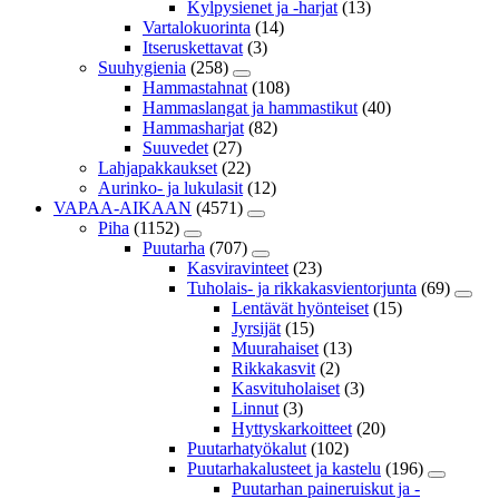
Kylpysienet ja -harjat
(13)
Vartalokuorinta
(14)
Itseruskettavat
(3)
Suuhygienia
(258)
Hammastahnat
(108)
Hammaslangat ja hammastikut
(40)
Hammasharjat
(82)
Suuvedet
(27)
Lahjapakkaukset
(22)
Aurinko- ja lukulasit
(12)
VAPAA-AIKAAN
(4571)
Piha
(1152)
Puutarha
(707)
Kasviravinteet
(23)
Tuholais- ja rikkakasvientorjunta
(69)
Lentävät hyönteiset
(15)
Jyrsijät
(15)
Muurahaiset
(13)
Rikkakasvit
(2)
Kasvituholaiset
(3)
Linnut
(3)
Hyttyskarkoitteet
(20)
Puutarhatyökalut
(102)
Puutarhakalusteet ja kastelu
(196)
Puutarhan paineruiskut ja -