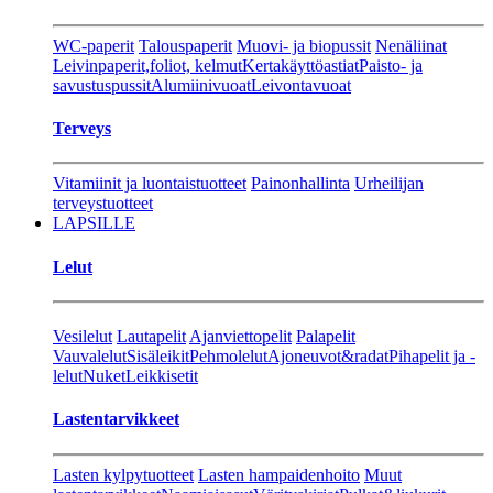
WC-paperit
Talouspaperit
Muovi- ja biopussit
Nenäliinat
Leivinpaperit,foliot, kelmut
Kertakäyttöastiat
Paisto- ja
savustuspussit
Alumiinivuoat
Leivontavuoat
Terveys
Vitamiinit ja luontaistuotteet
Painonhallinta
Urheilijan
terveystuotteet
LAPSILLE
Lelut
Vesilelut
Lautapelit
Ajanviettopelit
Palapelit
Vauvalelut
Sisäleikit
Pehmolelut
Ajoneuvot&radat
Pihapelit ja -
lelut
Nuket
Leikkisetit
Lastentarvikkeet
Lasten kylpytuotteet
Lasten hampaidenhoito
Muut