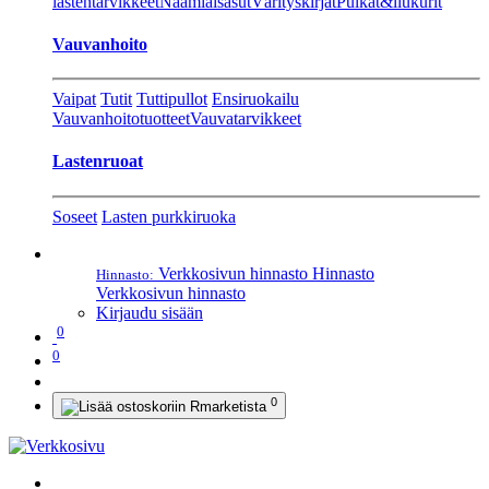
lastentarvikkeet
Naamiaisasut
Värityskirjat
Pulkat&liukurit
Vauvanhoito
Vaipat
Tutit
Tuttipullot
Ensiruokailu
Vauvanhoitotuotteet
Vauvatarvikkeet
Lastenruoat
Soseet
Lasten purkkiruoka
Verkkosivun hinnasto
Hinnasto
Hinnasto:
Verkkosivun hinnasto
Kirjaudu sisään
0
0
0