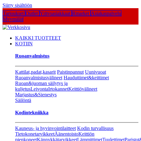
Siirry sisältöön
Tarjoukset
Outlet
Yritysasiakkaat
Rmarket
Asiakaspalvelu
Myymälät
KAIKKI TUOTTEET
KOTIIN
Ruoanvalmistus
Kattilat,padat,kasarit
Paistinpannut
Uunivuoat
Ruoanvalmistusvälineet
Hauduttimet&keittimet
Ruoan&juoman säilytys ja
kuljetus
Leivonta
Irtokannet
Keittiövälineet
Marjastus&Sienestys
Säilöntä
Kodintekniikka
Kauneus- ja hyvinvointilaitteet
Kodin turvallisuus
Tietokonetarvikkeet
Äänentoisto
Keittiön
pienkoneet
Kännykkätarvikkeet
Lämmittimet
Tuulettimet
Paristot