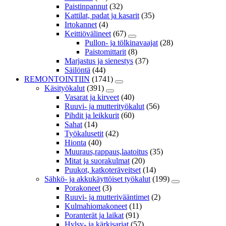
Paistinpannut
(32)
Kattilat, padat ja kasarit
(35)
Irtokannet
(4)
Keittiövälineet
(67)
Pullon- ja tölkinavaajat
(28)
Paistomittarit
(8)
Marjastus ja sienestys
(37)
Säilöntä
(44)
REMONTOINTIIN
(1741)
Käsityökalut
(391)
Vasarat ja kirveet
(40)
Ruuvi- ja mutterityökalut
(56)
Pihdit ja leikkurit
(60)
Sahat
(14)
Työkalusetit
(42)
Hionta
(40)
Muuraus,rappaus,laatoitus
(35)
Mitat ja suorakulmat
(20)
Puukot, katkoteräveitset
(14)
Sähkö- ja akkukäyttöiset työkalut
(199)
Porakoneet
(3)
Ruuvi- ja mutterivääntimet
(2)
Kulmahiomakoneet
(11)
Poranterät ja laikat
(91)
Hylsy- ja kärkisarjat
(57)