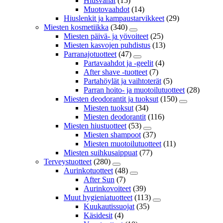
Hiusvahat
(15)
Muotovaahdot
(14)
Hiuslenkit ja kampaustarvikkeet
(29)
Miesten kosmetiikka
(340)
Miesten päivä- ja yövoiteet
(25)
Miesten kasvojen puhdistus
(13)
Parranajotuotteet
(47)
Partavaahdot ja -geelit
(4)
After shave -tuotteet
(7)
Partahöylät ja vaihtoterät
(5)
Parran hoito- ja muotoilutuotteet
(28)
Miesten deodorantit ja tuoksut
(150)
Miesten tuoksut
(34)
Miesten deodorantit
(116)
Miesten hiustuotteet
(53)
Miesten shampoot
(37)
Miesten muotoilutuotteet
(11)
Miesten suihkusaippuat
(77)
Terveystuotteet
(280)
Aurinkotuotteet
(48)
After Sun
(7)
Aurinkovoiteet
(39)
Muut hygieniatuotteet
(113)
Kuukautissuojat
(35)
Käsidesit
(4)