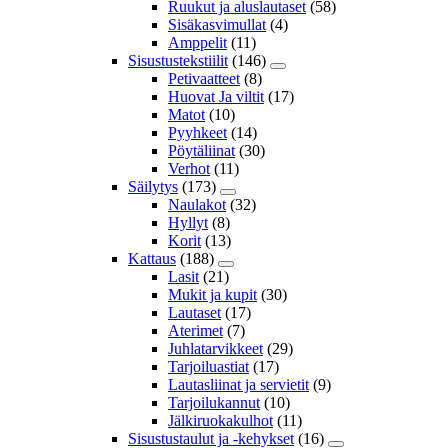
Ruukut ja aluslautaset
(58)
Sisäkasvimullat
(4)
Amppelit
(11)
Sisustustekstiilit
(146)
Petivaatteet
(8)
Huovat Ja viltit
(17)
Matot
(10)
Pyyhkeet
(14)
Pöytäliinat
(30)
Verhot
(11)
Säilytys
(173)
Naulakot
(32)
Hyllyt
(8)
Korit
(13)
Kattaus
(188)
Lasit
(21)
Mukit ja kupit
(30)
Lautaset
(17)
Aterimet
(7)
Juhlatarvikkeet
(29)
Tarjoiluastiat
(17)
Lautasliinat ja servietit
(9)
Tarjoilukannut
(10)
Jälkiruokakulhot
(11)
Sisustustaulut ja -kehykset
(16)