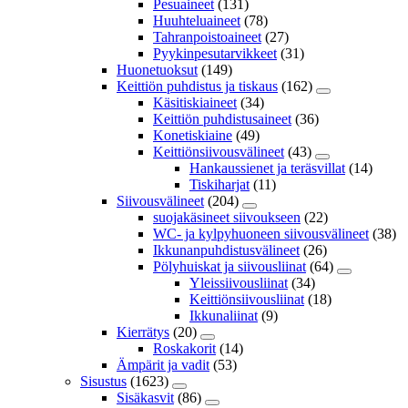
Pesuaineet
(131)
Huuhteluaineet
(78)
Tahranpoistoaineet
(27)
Pyykinpesutarvikkeet
(31)
Huonetuoksut
(149)
Keittiön puhdistus ja tiskaus
(162)
Käsitiskiaineet
(34)
Keittiön puhdistusaineet
(36)
Konetiskiaine
(49)
Keittiönsiivousvälineet
(43)
Hankaussienet ja teräsvillat
(14)
Tiskiharjat
(11)
Siivousvälineet
(204)
suojakäsineet siivoukseen
(22)
WC- ja kylpyhuoneen siivousvälineet
(38)
Ikkunanpuhdistusvälineet
(26)
Pölyhuiskat ja siivousliinat
(64)
Yleissiivousliinat
(34)
Keittiönsiivousliinat
(18)
Ikkunaliinat
(9)
Kierrätys
(20)
Roskakorit
(14)
Ämpärit ja vadit
(53)
Sisustus
(1623)
Sisäkasvit
(86)