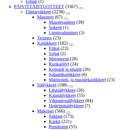
Erisan
(1)
PÄIVITTÄISTUOTTEET
(3367)
Elintarvikkeet
(2238)
Mausteet
(67)
Maustejauheet
(39)
Sokerit
(1)
Liemivalmisteet
(3)
Texmex
(23)
Kastikkeet
(182)
Etikat
(22)
Soijat
(2)
Majoneesit
(28)
Ruokaöljyt
(24)
Ketsupit ja sinapit
(26)
Salaattikastikkeet
(6)
Marinointi- ja maustekastikkeet
(23)
Säilykkeet
(188)
Lihasäilykkeet
(26)
Kalasäilykkeet
(55)
Vihannessäilykkeet
(84)
Hedelmäsäilykkeet
(7)
Makeiset
(566)
Suklaat
(173)
Karkit
(221)
Purukumit
(55)