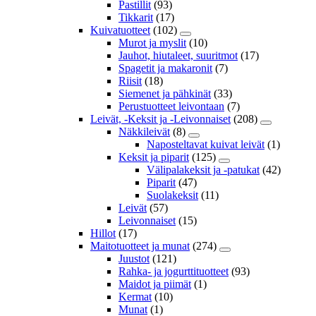
Pastillit
(93)
Tikkarit
(17)
Kuivatuotteet
(102)
Murot ja myslit
(10)
Jauhot, hiutaleet, suuritmot
(17)
Spagetit ja makaronit
(7)
Riisit
(18)
Siemenet ja pähkinät
(33)
Perustuotteet leivontaan
(7)
Leivät, -Keksit ja -Leivonnaiset
(208)
Näkkileivät
(8)
Naposteltavat kuivat leivät
(1)
Keksit ja piparit
(125)
Välipalakeksit ja -patukat
(42)
Piparit
(47)
Suolakeksit
(11)
Leivät
(57)
Leivonnaiset
(15)
Hillot
(17)
Maitotuotteet ja munat
(274)
Juustot
(121)
Rahka- ja jogurttituotteet
(93)
Maidot ja piimät
(1)
Kermat
(10)
Munat
(1)