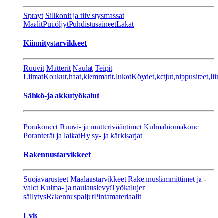
Sprayt
Silikonit ja tiivistysmassat
Maalit
Puuöljyt
Puhdistusaineet
Lakat
Kiinnitystarvikkeet
Ruuvit
Mutterit
Naulat
Teipit
Liimat
Koukut,haat,klemmarit,lukot
Köydet,ketjut,nippusiteet,lii
Sähkö-ja akkutyökalut
Porakoneet
Ruuvi- ja mutterivääntimet
Kulmahiomakone
Poranterät ja laikat
Hylsy- ja kärkisarjat
Rakennustarvikkeet
Suojavarusteet
Maalaustarvikkeet
Rakennuslämmittimet ja -
valot
Kulma- ja naulauslevyt
Työkalujen
säilytys
Rakennuspaljut
Pintamateriaalit
Lvis