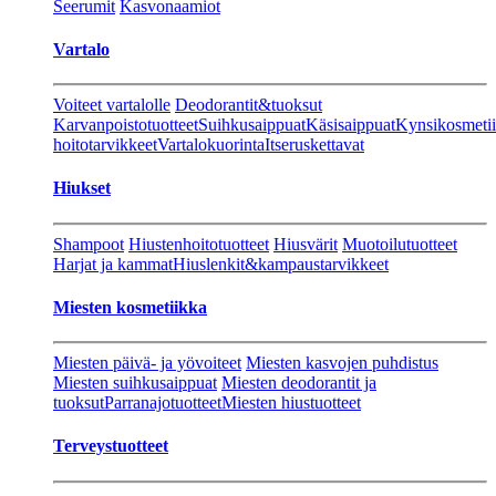
Seerumit
Kasvonaamiot
Vartalo
Voiteet vartalolle
Deodorantit&tuoksut
Karvanpoistotuotteet
Suihkusaippuat
Käsisaippuat
Kynsikosmeti
hoitotarvikkeet
Vartalokuorinta
Itseruskettavat
Hiukset
Shampoot
Hiustenhoitotuotteet
Hiusvärit
Muotoilutuotteet
Harjat ja kammat
Hiuslenkit&kampaustarvikkeet
Miesten kosmetiikka
Miesten päivä- ja yövoiteet
Miesten kasvojen puhdistus
Miesten suihkusaippuat
Miesten deodorantit ja
tuoksut
Parranajotuotteet
Miesten hiustuotteet
Terveystuotteet