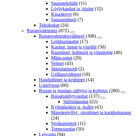
Saunatekstiilit
(11)
Löylykauhat ja -kiulut
(32)
Kiuaskivet
(6)
Saunamittarit
(7)
Tekokukat
(24)
Ruoanvalmistus
(872)
Ruoanvalmistusvälineet
(308)
Leikkuulaudat
(17)
Kauhat, lastat ja vispilät
(50)
Raastimet, leikkurit ja viipaloijat
(40)
Mitta-astiat
(20)
Veitset
(43)
Jääpalamuotit
(2)
Grillausvälineet
(18)
Hauduttimet ja keittimet
(14)
Uunivuoat
(60)
Ruoan ja juoman säilytys ja kuljetus
(280)
Ruoansäilytysastiat
(137)
Säilöntäastiat
(22)
Kylmälaukut ja -kallet
(43)
Maustemyllyt, -sirottimet ja kastikekannut
(24)
Vesikanisterit
(11)
Termosastiat
(50)
Leivonta
(94)