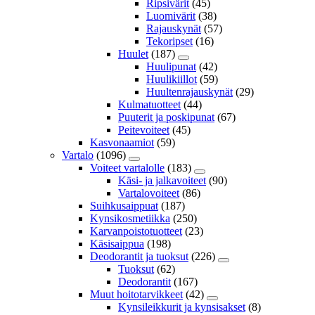
Ripsivärit
(45)
Luomivärit
(38)
Rajauskynät
(57)
Tekoripset
(16)
Huulet
(187)
Huulipunat
(42)
Huulikiillot
(59)
Huultenrajauskynät
(29)
Kulmatuotteet
(44)
Puuterit ja poskipunat
(67)
Peitevoiteet
(45)
Kasvonaamiot
(59)
Vartalo
(1096)
Voiteet vartalolle
(183)
Käsi- ja jalkavoiteet
(90)
Vartalovoiteet
(86)
Suihkusaippuat
(187)
Kynsikosmetiikka
(250)
Karvanpoistotuotteet
(23)
Käsisaippua
(198)
Deodorantit ja tuoksut
(226)
Tuoksut
(62)
Deodorantit
(167)
Muut hoitotarvikkeet
(42)
Kynsileikkurit ja kynsisakset
(8)