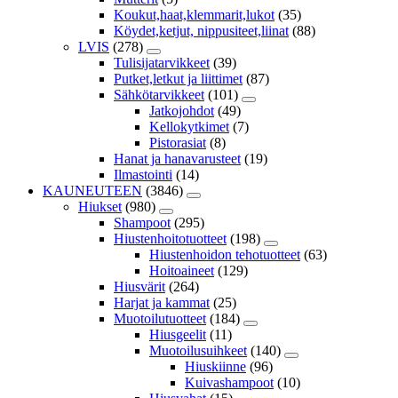
Koukut,haat,klemmarit,lukot
(35)
Köydet,ketjut, nippusiteet,liinat
(88)
LVIS
(278)
Tulisijatarvikkeet
(39)
Putket,letkut ja liittimet
(87)
Sähkötarvikkeet
(101)
Jatkojohdot
(49)
Kellokytkimet
(7)
Pistorasiat
(8)
Hanat ja hanavarusteet
(19)
Ilmastointi
(14)
KAUNEUTEEN
(3846)
Hiukset
(980)
Shampoot
(295)
Hiustenhoitotuotteet
(198)
Hiustenhoidon tehotuotteet
(63)
Hoitoaineet
(129)
Hiusvärit
(264)
Harjat ja kammat
(25)
Muotoilutuotteet
(184)
Hiusgeelit
(11)
Muotoilusuihkeet
(140)
Hiuskiinne
(96)
Kuivashampoot
(10)