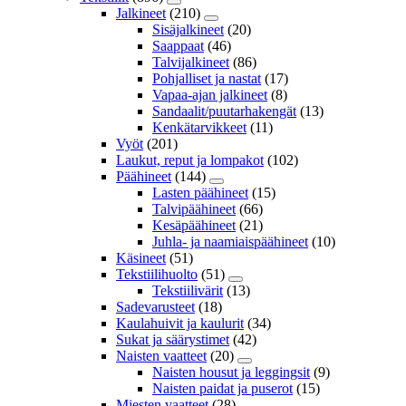
Jalkineet
(210)
Sisäjalkineet
(20)
Saappaat
(46)
Talvijalkineet
(86)
Pohjalliset ja nastat
(17)
Vapaa-ajan jalkineet
(8)
Sandaalit/puutarhakengät
(13)
Kenkätarvikkeet
(11)
Vyöt
(201)
Laukut, reput ja lompakot
(102)
Päähineet
(144)
Lasten päähineet
(15)
Talvipäähineet
(66)
Kesäpäähineet
(21)
Juhla- ja naamiaispäähineet
(10)
Käsineet
(51)
Tekstiilihuolto
(51)
Tekstiilivärit
(13)
Sadevarusteet
(18)
Kaulahuivit ja kaulurit
(34)
Sukat ja säärystimet
(42)
Naisten vaatteet
(20)
Naisten housut ja leggingsit
(9)
Naisten paidat ja puserot
(15)
Miesten vaatteet
(28)