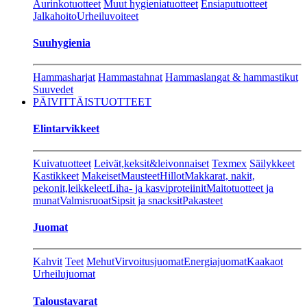
Aurinkotuotteet
Muut hygieniatuotteet
Ensiaputuotteet
Jalkahoito
Urheiluvoiteet
Suuhygienia
Hammasharjat
Hammastahnat
Hammaslangat & hammastikut
Suuvedet
PÄIVITTÄISTUOTTEET
Elintarvikkeet
Kuivatuotteet
Leivät,keksit&leivonnaiset
Texmex
Säilykkeet
Kastikkeet
Makeiset
Mausteet
Hillot
Makkarat, nakit,
pekonit,leikkeleet
Liha- ja kasviproteiinit
Maitotuotteet ja
munat
Valmisruoat
Sipsit ja snacksit
Pakasteet
Juomat
Kahvit
Teet
Mehut
Virvoitusjuomat
Energiajuomat
Kaakaot
Urheilujuomat
Taloustavarat