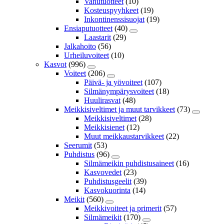
Vanutuotteet
(10)
Kosteuspyyhkeet
(19)
Inkontinenssisuojat
(19)
Ensiaputuotteet
(40)
Laastarit
(29)
Jalkahoito
(56)
Urheiluvoiteet
(10)
Kasvot
(996)
Voiteet
(206)
Päivä- ja yövoiteet
(107)
Silmänympärysvoiteet
(18)
Huulirasvat
(48)
Meikkisiveltimet ja muut tarvikkeet
(73)
Meikkisiveltimet
(28)
Meikkisienet
(12)
Muut meikkaustarvikkeet
(22)
Seerumit
(53)
Puhdistus
(96)
Silmämeikin puhdistusaineet
(16)
Kasvovedet
(23)
Puhdistusgeelit
(39)
Kasvokuorinta
(14)
Meikit
(560)
Meikkivoiteet ja primerit
(57)
Silmämeikit
(170)