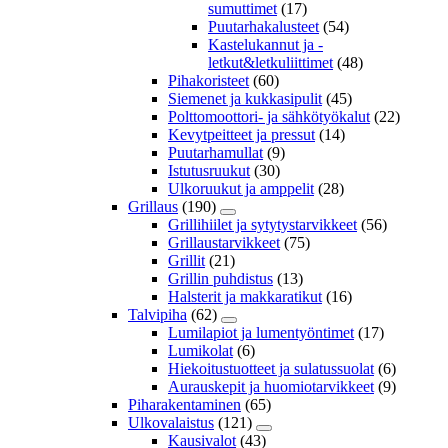
sumuttimet
(17)
Puutarhakalusteet
(54)
Kastelukannut ja -
letkut&letkuliittimet
(48)
Pihakoristeet
(60)
Siemenet ja kukkasipulit
(45)
Polttomoottori- ja sähkötyökalut
(22)
Kevytpeitteet ja pressut
(14)
Puutarhamullat
(9)
Istutusruukut
(30)
Ulkoruukut ja amppelit
(28)
Grillaus
(190)
Grillihiilet ja sytytystarvikkeet
(56)
Grillaustarvikkeet
(75)
Grillit
(21)
Grillin puhdistus
(13)
Halsterit ja makkaratikut
(16)
Talvipiha
(62)
Lumilapiot ja lumentyöntimet
(17)
Lumikolat
(6)
Hiekoitustuotteet ja sulatussuolat
(6)
Aurauskepit ja huomiotarvikkeet
(9)
Piharakentaminen
(65)
Ulkovalaistus
(121)
Kausivalot
(43)