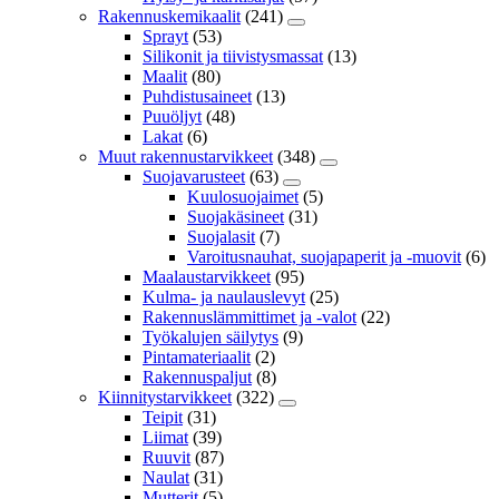
Rakennuskemikaalit
(241)
Sprayt
(53)
Silikonit ja tiivistysmassat
(13)
Maalit
(80)
Puhdistusaineet
(13)
Puuöljyt
(48)
Lakat
(6)
Muut rakennustarvikkeet
(348)
Suojavarusteet
(63)
Kuulosuojaimet
(5)
Suojakäsineet
(31)
Suojalasit
(7)
Varoitusnauhat, suojapaperit ja -muovit
(6)
Maalaustarvikkeet
(95)
Kulma- ja naulauslevyt
(25)
Rakennuslämmittimet ja -valot
(22)
Työkalujen säilytys
(9)
Pintamateriaalit
(2)
Rakennuspaljut
(8)
Kiinnitystarvikkeet
(322)
Teipit
(31)
Liimat
(39)
Ruuvit
(87)
Naulat
(31)
Mutterit
(5)