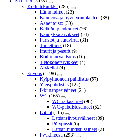
KOTIIN
(3935)
Kodintekniikka
(285)
Lämmittimet
(23)
Kauneus- ja hyvinvointilaitteet
(38)
Äänentoisto
(30)
Keittiön pienkoneet
(36)
Kännykkätarvikkeet
(53)
Paristot ja varavirrat
(31)
Tuulettimet
(18)
Imurit ja pesurit
(9)
Kodin turvallisuus
(16)
Tietokonetarvikkeet
(4)
Älykellot
(4)
Siivous
(1198)
Kylpyhuoneen puhdistus
(57)
Yleispuhdistus
(122)
Ikkunanpesuaineet
(21)
WC
(165)
WC-raikastimet
(98)
WC-puhdistusaineet
(52)
Lattiat
(115)
Lattiansiivousvälineet
(89)
Pölypussit
(6)
Lattian puhdistusaineet
(2)
Pyykinpesu
(293)