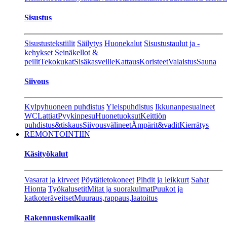
Sisustus
Sisustustekstiilit
Säilytys
Huonekalut
Sisustustaulut ja -
kehykset
Seinäkellot &
peilit
Tekokukat
Sisäkasveille
Kattaus
Koristeet
Valaistus
Sauna
Siivous
Kylpyhuoneen puhdistus
Yleispuhdistus
Ikkunanpesuaineet
WC
Lattiat
Pyykinpesu
Huonetuoksut
Keittiön
puhdistus&tiskaus
Siivousvälineet
Ämpärit&vadit
Kierrätys
REMONTOINTIIN
Käsityökalut
Vasarat ja kirveet
Pöytätietokoneet
Pihdit ja leikkurt
Sahat
Hionta
Työkalusetit
Mitat ja suorakulmat
Puukot ja
katkoteräveitset
Muuraus,rappaus,laatoitus
Rakennuskemikaalit