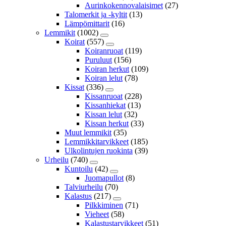
Aurinkokennovalaisimet
(27)
Talomerkit ja -kyltit
(13)
Lämpömittarit
(16)
Lemmikit
(1002)
Koirat
(557)
Koiranruoat
(119)
Puruluut
(156)
Koiran herkut
(109)
Koiran lelut
(78)
Kissat
(336)
Kissanruoat
(228)
Kissanhiekat
(13)
Kissan lelut
(32)
Kissan herkut
(33)
Muut lemmikit
(35)
Lemmikkitarvikkeet
(185)
Ulkolintujen ruokinta
(39)
Urheilu
(740)
Kuntoilu
(42)
Juomapullot
(8)
Talviurheilu
(70)
Kalastus
(217)
Pilkkiminen
(71)
Vieheet
(58)
Kalastustarvikkeet
(51)