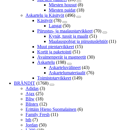
Miesten housut
(8)
Miesten paidat
(18)
Askartelu ja Käsityöt
(496)
Käsityöt
(78)
Langat
(50)
Piirustus- ja maalaustarvikkeet
(70)
Kynät, tussit ja maalit
(51)
Maalauspohjat ja piirustuslehtiöt
(11)
Muut pientarvikkeet
(15)
Kortit ja paketointi
(51)
Avaimenperät ja magneetit
(30)
Askartelu
(198)
Askarteluvälineet
(43)
Askartelumateriaalit
(76)
Toimistotarvikkeet
(149)
BRÄNDIT
(1768)
Adidas
(3)
Ajax
(25)
Bliw
(18)
Blistex
(12)
Erittäin Hieno Suomalainen
(6)
Family Fresh
(11)
hth
(7)
Jordan
(50)