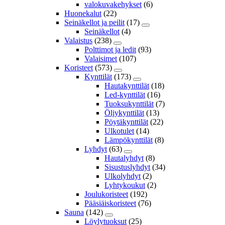
valokuvakehykset
(6)
Huonekalut
(22)
Seinäkellot ja peilit
(17)
Seinäkellot
(4)
Valaistus
(238)
Polttimot ja ledit
(93)
Valaisimet
(107)
Koristeet
(573)
Kynttilät
(173)
Hautakynttilät
(18)
Led-kynttilät
(16)
Tuoksukynttilät
(7)
Öljykynttilät
(13)
Pöytäkynttilät
(22)
Ulkotulet
(14)
Lämpökynttilät
(8)
Lyhdyt
(63)
Hautalyhdyt
(8)
Sisustuslyhdyt
(34)
Ulkolyhdyt
(2)
Lyhtykoukut
(2)
Joulukoristeet
(192)
Pääsiäiskoristeet
(76)
Sauna
(142)
Löylytuoksut
(25)