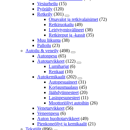
Vesiurheilu
(15)
Pyöräily
(120)
Retkeily
(301)
Otsavalot ja retkivalaisimet
(72)
Retkiruokailu
(49)
Leiriytymisvälineet
(38)
Retkireput ja -kassit
(35)
Muu liikunta
(38)
Palloilu
(23)
Autoilu & veneily
(498)
Autonpesu
(65)
Autotarvikkeet
(122)
Lumiharjat
(6)
Renkaat
(10)
Autokemikaalit
(202)
Autopesuaineet
(31)
Korjausmaalaus
(45)
Jäähdytinnesteet
(20)
Lasinpesunesteet
(11)
Moottoriöljyt autoihin
(26)
Venetarvikkeet
(56)
Veneenpesu
(6)
Auton huoltotarvikkeet
(49)
Pienkoneöljyt ja kemikaalit
(21)
Tekstiilit
(896)