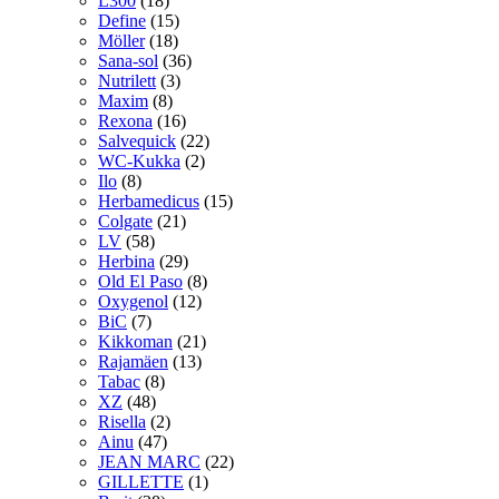
L300
(18)
Define
(15)
Möller
(18)
Sana-sol
(36)
Nutrilett
(3)
Maxim
(8)
Rexona
(16)
Salvequick
(22)
WC-Kukka
(2)
Ilo
(8)
Herbamedicus
(15)
Colgate
(21)
LV
(58)
Herbina
(29)
Old El Paso
(8)
Oxygenol
(12)
BiC
(7)
Kikkoman
(21)
Rajamäen
(13)
Tabac
(8)
XZ
(48)
Risella
(2)
Ainu
(47)
JEAN MARC
(22)
GILLETTE
(1)