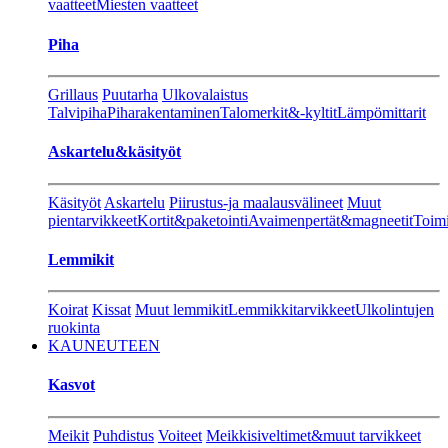
vaatteet
Miesten vaatteet
Piha
Grillaus
Puutarha
Ulkovalaistus
Talvipiha
Piharakentaminen
Talomerkit&-kyltit
Lämpömittarit
Askartelu&käsityöt
Käsityöt
Askartelu
Piirustus-ja maalausvälineet
Muut
pientarvikkeet
Kortit&paketointi
Avaimenpertät&magneetit
Toimi
Lemmikit
Koirat
Kissat
Muut lemmikit
Lemmikkitarvikkeet
Ulkolintujen
ruokinta
KAUNEUTEEN
Kasvot
Meikit
Puhdistus
Voiteet
Meikkisiveltimet&muut tarvikkeet