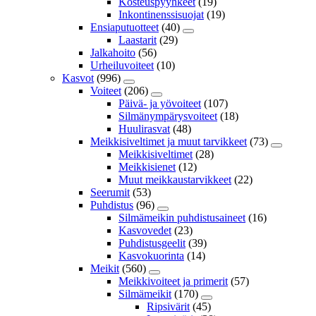
Kosteuspyyhkeet
(19)
Inkontinenssisuojat
(19)
Ensiaputuotteet
(40)
Laastarit
(29)
Jalkahoito
(56)
Urheiluvoiteet
(10)
Kasvot
(996)
Voiteet
(206)
Päivä- ja yövoiteet
(107)
Silmänympärysvoiteet
(18)
Huulirasvat
(48)
Meikkisiveltimet ja muut tarvikkeet
(73)
Meikkisiveltimet
(28)
Meikkisienet
(12)
Muut meikkaustarvikkeet
(22)
Seerumit
(53)
Puhdistus
(96)
Silmämeikin puhdistusaineet
(16)
Kasvovedet
(23)
Puhdistusgeelit
(39)
Kasvokuorinta
(14)
Meikit
(560)
Meikkivoiteet ja primerit
(57)
Silmämeikit
(170)
Ripsivärit
(45)