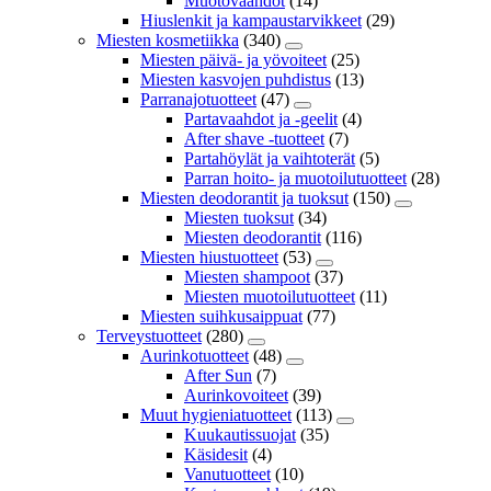
Muotovaahdot
(14)
Hiuslenkit ja kampaustarvikkeet
(29)
Miesten kosmetiikka
(340)
Miesten päivä- ja yövoiteet
(25)
Miesten kasvojen puhdistus
(13)
Parranajotuotteet
(47)
Partavaahdot ja -geelit
(4)
After shave -tuotteet
(7)
Partahöylät ja vaihtoterät
(5)
Parran hoito- ja muotoilutuotteet
(28)
Miesten deodorantit ja tuoksut
(150)
Miesten tuoksut
(34)
Miesten deodorantit
(116)
Miesten hiustuotteet
(53)
Miesten shampoot
(37)
Miesten muotoilutuotteet
(11)
Miesten suihkusaippuat
(77)
Terveystuotteet
(280)
Aurinkotuotteet
(48)
After Sun
(7)
Aurinkovoiteet
(39)
Muut hygieniatuotteet
(113)
Kuukautissuojat
(35)
Käsidesit
(4)
Vanutuotteet
(10)