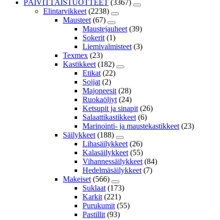
PÄIVITTÄISTUOTTEET
(3367)
Elintarvikkeet
(2238)
Mausteet
(67)
Maustejauheet
(39)
Sokerit
(1)
Liemivalmisteet
(3)
Texmex
(23)
Kastikkeet
(182)
Etikat
(22)
Soijat
(2)
Majoneesit
(28)
Ruokaöljyt
(24)
Ketsupit ja sinapit
(26)
Salaattikastikkeet
(6)
Marinointi- ja maustekastikkeet
(23)
Säilykkeet
(188)
Lihasäilykkeet
(26)
Kalasäilykkeet
(55)
Vihannessäilykkeet
(84)
Hedelmäsäilykkeet
(7)
Makeiset
(566)
Suklaat
(173)
Karkit
(221)
Purukumit
(55)
Pastillit
(93)