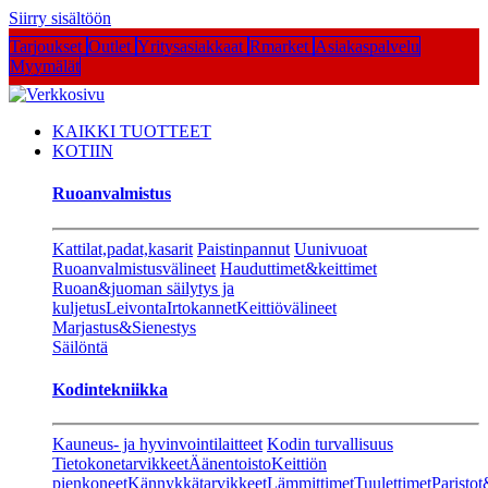
Siirry sisältöön
Tarjoukset
Outlet
Yritysasiakkaat
Rmarket
Asiakaspalvelu
Myymälät
KAIKKI TUOTTEET
KOTIIN
Ruoanvalmistus
Kattilat,padat,kasarit
Paistinpannut
Uunivuoat
Ruoanvalmistusvälineet
Hauduttimet&keittimet
Ruoan&juoman säilytys ja
kuljetus
Leivonta
Irtokannet
Keittiövälineet
Marjastus&Sienestys
Säilöntä
Kodintekniikka
Kauneus- ja hyvinvointilaitteet
Kodin turvallisuus
Tietokonetarvikkeet
Äänentoisto
Keittiön
pienkoneet
Kännykkätarvikkeet
Lämmittimet
Tuulettimet
Paristot