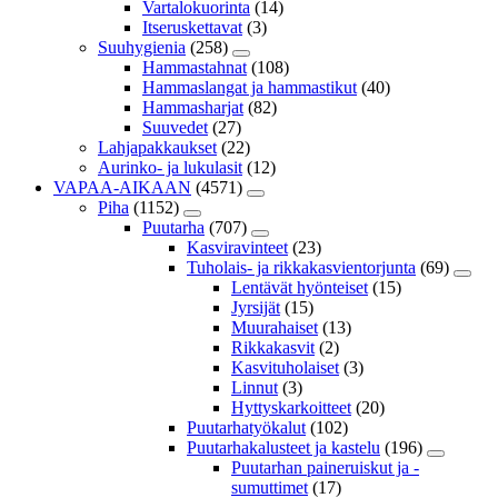
Vartalokuorinta
(14)
Itseruskettavat
(3)
Suuhygienia
(258)
Hammastahnat
(108)
Hammaslangat ja hammastikut
(40)
Hammasharjat
(82)
Suuvedet
(27)
Lahjapakkaukset
(22)
Aurinko- ja lukulasit
(12)
VAPAA-AIKAAN
(4571)
Piha
(1152)
Puutarha
(707)
Kasviravinteet
(23)
Tuholais- ja rikkakasvientorjunta
(69)
Lentävät hyönteiset
(15)
Jyrsijät
(15)
Muurahaiset
(13)
Rikkakasvit
(2)
Kasvituholaiset
(3)
Linnut
(3)
Hyttyskarkoitteet
(20)
Puutarhatyökalut
(102)
Puutarhakalusteet ja kastelu
(196)
Puutarhan paineruiskut ja -
sumuttimet
(17)