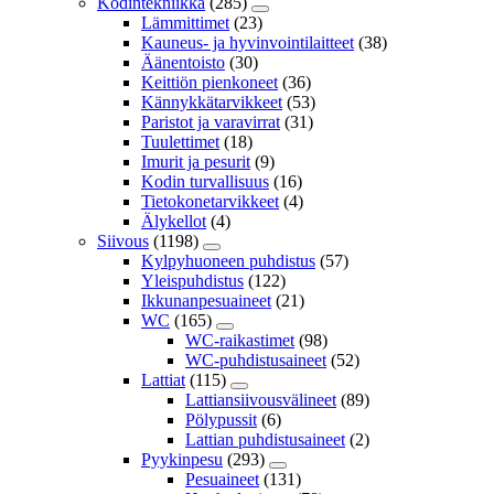
Kodintekniikka
(285)
Lämmittimet
(23)
Kauneus- ja hyvinvointilaitteet
(38)
Äänentoisto
(30)
Keittiön pienkoneet
(36)
Kännykkätarvikkeet
(53)
Paristot ja varavirrat
(31)
Tuulettimet
(18)
Imurit ja pesurit
(9)
Kodin turvallisuus
(16)
Tietokonetarvikkeet
(4)
Älykellot
(4)
Siivous
(1198)
Kylpyhuoneen puhdistus
(57)
Yleispuhdistus
(122)
Ikkunanpesuaineet
(21)
WC
(165)
WC-raikastimet
(98)
WC-puhdistusaineet
(52)
Lattiat
(115)
Lattiansiivousvälineet
(89)
Pölypussit
(6)
Lattian puhdistusaineet
(2)
Pyykinpesu
(293)
Pesuaineet
(131)