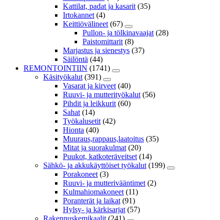
Kattilat, padat ja kasarit
(35)
Irtokannet
(4)
Keittiövälineet
(67)
Pullon- ja tölkinavaajat
(28)
Paistomittarit
(8)
Marjastus ja sienestys
(37)
Säilöntä
(44)
REMONTOINTIIN
(1741)
Käsityökalut
(391)
Vasarat ja kirveet
(40)
Ruuvi- ja mutterityökalut
(56)
Pihdit ja leikkurit
(60)
Sahat
(14)
Työkalusetit
(42)
Hionta
(40)
Muuraus,rappaus,laatoitus
(35)
Mitat ja suorakulmat
(20)
Puukot, katkoteräveitset
(14)
Sähkö- ja akkukäyttöiset työkalut
(199)
Porakoneet
(3)
Ruuvi- ja mutterivääntimet
(2)
Kulmahiomakoneet
(11)
Poranterät ja laikat
(91)
Hylsy- ja kärkisarjat
(57)
Rakennuskemikaalit
(241)