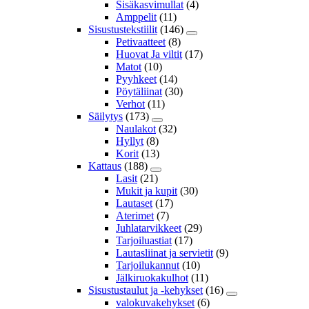
Sisäkasvimullat
(4)
Amppelit
(11)
Sisustustekstiilit
(146)
Petivaatteet
(8)
Huovat Ja viltit
(17)
Matot
(10)
Pyyhkeet
(14)
Pöytäliinat
(30)
Verhot
(11)
Säilytys
(173)
Naulakot
(32)
Hyllyt
(8)
Korit
(13)
Kattaus
(188)
Lasit
(21)
Mukit ja kupit
(30)
Lautaset
(17)
Aterimet
(7)
Juhlatarvikkeet
(29)
Tarjoiluastiat
(17)
Lautasliinat ja servietit
(9)
Tarjoilukannut
(10)
Jälkiruokakulhot
(11)
Sisustustaulut ja -kehykset
(16)
valokuvakehykset
(6)