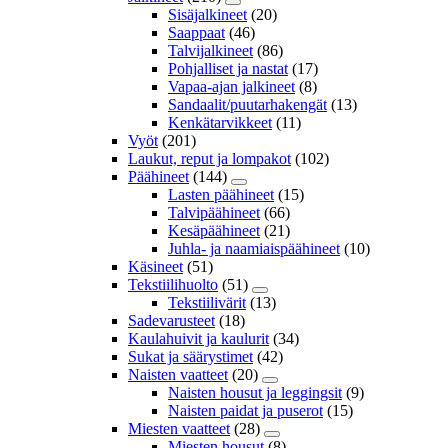
Sisäjalkineet
(20)
Saappaat
(46)
Talvijalkineet
(86)
Pohjalliset ja nastat
(17)
Vapaa-ajan jalkineet
(8)
Sandaalit/puutarhakengät
(13)
Kenkätarvikkeet
(11)
Vyöt
(201)
Laukut, reput ja lompakot
(102)
Päähineet
(144)
Lasten päähineet
(15)
Talvipäähineet
(66)
Kesäpäähineet
(21)
Juhla- ja naamiaispäähineet
(10)
Käsineet
(51)
Tekstiilihuolto
(51)
Tekstiilivärit
(13)
Sadevarusteet
(18)
Kaulahuivit ja kaulurit
(34)
Sukat ja säärystimet
(42)
Naisten vaatteet
(20)
Naisten housut ja leggingsit
(9)
Naisten paidat ja puserot
(15)
Miesten vaatteet
(28)
Miesten housut
(8)