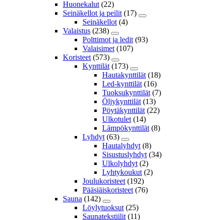
Huonekalut
(22)
Seinäkellot ja peilit
(17)
Seinäkellot
(4)
Valaistus
(238)
Polttimot ja ledit
(93)
Valaisimet
(107)
Koristeet
(573)
Kynttilät
(173)
Hautakynttilät
(18)
Led-kynttilät
(16)
Tuoksukynttilät
(7)
Öljykynttilät
(13)
Pöytäkynttilät
(22)
Ulkotulet
(14)
Lämpökynttilät
(8)
Lyhdyt
(63)
Hautalyhdyt
(8)
Sisustuslyhdyt
(34)
Ulkolyhdyt
(2)
Lyhtykoukut
(2)
Joulukoristeet
(192)
Pääsiäiskoristeet
(76)
Sauna
(142)
Löylytuoksut
(25)
Saunatekstiilit
(11)