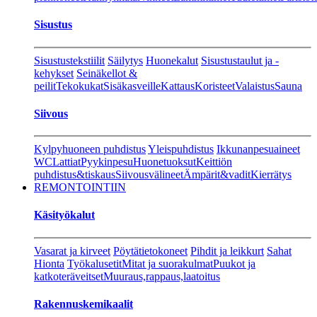
Sisustus
Sisustustekstiilit
Säilytys
Huonekalut
Sisustustaulut ja -
kehykset
Seinäkellot &
peilit
Tekokukat
Sisäkasveille
Kattaus
Koristeet
Valaistus
Sauna
Siivous
Kylpyhuoneen puhdistus
Yleispuhdistus
Ikkunanpesuaineet
WC
Lattiat
Pyykinpesu
Huonetuoksut
Keittiön
puhdistus&tiskaus
Siivousvälineet
Ämpärit&vadit
Kierrätys
REMONTOINTIIN
Käsityökalut
Vasarat ja kirveet
Pöytätietokoneet
Pihdit ja leikkurt
Sahat
Hionta
Työkalusetit
Mitat ja suorakulmat
Puukot ja
katkoteräveitset
Muuraus,rappaus,laatoitus
Rakennuskemikaalit