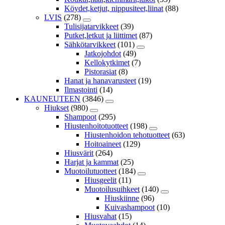
Köydet,ketjut, nippusiteet,liinat
(88)
LVIS
(278)
Tulisijatarvikkeet
(39)
Putket,letkut ja liittimet
(87)
Sähkötarvikkeet
(101)
Jatkojohdot
(49)
Kellokytkimet
(7)
Pistorasiat
(8)
Hanat ja hanavarusteet
(19)
Ilmastointi
(14)
KAUNEUTEEN
(3846)
Hiukset
(980)
Shampoot
(295)
Hiustenhoitotuotteet
(198)
Hiustenhoidon tehotuotteet
(63)
Hoitoaineet
(129)
Hiusvärit
(264)
Harjat ja kammat
(25)
Muotoilutuotteet
(184)
Hiusgeelit
(11)
Muotoilusuihkeet
(140)
Hiuskiinne
(96)
Kuivashampoot
(10)
Hiusvahat
(15)