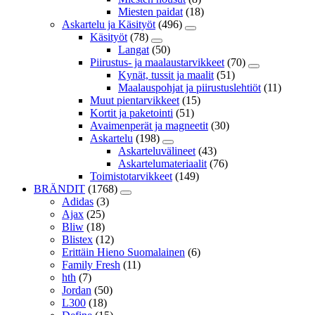
Miesten paidat
(18)
Askartelu ja Käsityöt
(496)
Käsityöt
(78)
Langat
(50)
Piirustus- ja maalaustarvikkeet
(70)
Kynät, tussit ja maalit
(51)
Maalauspohjat ja piirustuslehtiöt
(11)
Muut pientarvikkeet
(15)
Kortit ja paketointi
(51)
Avaimenperät ja magneetit
(30)
Askartelu
(198)
Askarteluvälineet
(43)
Askartelumateriaalit
(76)
Toimistotarvikkeet
(149)
BRÄNDIT
(1768)
Adidas
(3)
Ajax
(25)
Bliw
(18)
Blistex
(12)
Erittäin Hieno Suomalainen
(6)
Family Fresh
(11)
hth
(7)
Jordan
(50)
L300
(18)