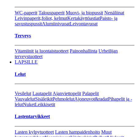
WC-paperit
Talouspaperit
Muovi- ja biopussit
Nenäliinat
Leivinpaperit,foliot, kelmut
Kertakäyttöastiat
Paisto- ja
savustuspussit
Alumiinivuoat
Leivontavuoat
Terveys
Vitamiinit ja luontaistuotteet
Painonhallinta
Urheilijan
terveystuotteet
LAPSILLE
Lelut
Vesilelut
Lautapelit
Ajanviettopelit
Palapelit
Vauvalelut
Sisäleikit
Pehmolelut
Ajoneuvot&radat
Pihapelit ja -
lelut
Nuket
Leikkisetit
Lastentarvikkeet
Lasten kylpytuotteet
Lasten hampaidenhoito
Muut