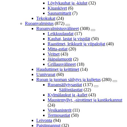
Löylykauhat ja -kiulut
(32)
Kiuaskivet
(6)
Saunamittarit
(7)
Tekokukat
(24)
Ruoanvalmistus
(872)
Ruoanvalmistusvälineet
(308)
Leikkuulaudat
(17)
Kauhat, lastat ja vispilät
(50)
Raastimet, leikkurit ja viipaloijat
(40)
Mitta-astiat
(20)
Veitset
(43)
Jääpalamuotit
(2)
Grillausvälineet
(18)
Hauduttimet ja keittimet
(14)
Uunivuoat
(60)
Ruoan ja juoman säilytys ja kuljetus
(280)
Ruoansäilytysastiat
(137)
Säilöntäastiat
(22)
Kylmälaukut ja -kallet
(43)
Maustemyllyt, -sirottimet ja kastikekannut
(24)
Vesikanisterit
(11)
Termosastiat
(50)
Leivonta
(94)
Paistinpannut
(32)