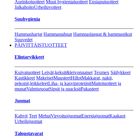
Aurinkotuotteet
Muut hygieniatuotteet
Ensiaputuotteet
Jalkahoito
Urheiluvoiteet
Suuhygienia
Hammasharjat
Hammastahnat
Hammaslangat & hammastikut
Suuvedet
PÄIVITTÄISTUOTTEET
Elintarvikkeet
Kuivatuotteet
Leivät,keksit&leivonnaiset
Texmex
Säilykkeet
Kastikkeet
Makeiset
Mausteet
Hillot
Makkarat, nakit,
pekonit,leikkeleet
Liha- ja kasviproteiinit
Maitotuotteet ja
munat
Valmisruoat
Sipsit ja snacksit
Pakasteet
Juomat
Kahvit
Teet
Mehut
Virvoitusjuomat
Energiajuomat
Kaakaot
Urheilujuomat
Taloustavarat