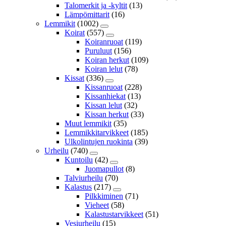
Talomerkit ja -kyltit
(13)
Lämpömittarit
(16)
Lemmikit
(1002)
Koirat
(557)
Koiranruoat
(119)
Puruluut
(156)
Koiran herkut
(109)
Koiran lelut
(78)
Kissat
(336)
Kissanruoat
(228)
Kissanhiekat
(13)
Kissan lelut
(32)
Kissan herkut
(33)
Muut lemmikit
(35)
Lemmikkitarvikkeet
(185)
Ulkolintujen ruokinta
(39)
Urheilu
(740)
Kuntoilu
(42)
Juomapullot
(8)
Talviurheilu
(70)
Kalastus
(217)
Pilkkiminen
(71)
Vieheet
(58)
Kalastustarvikkeet
(51)
Vesiurheilu
(15)