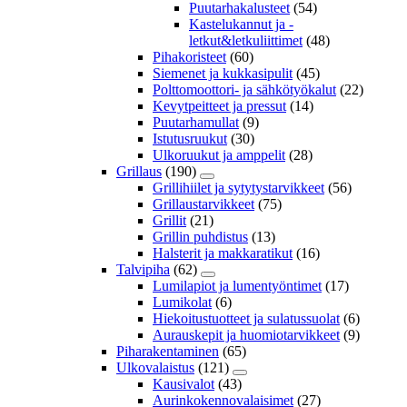
Puutarhakalusteet
(54)
Kastelukannut ja -
letkut&letkuliittimet
(48)
Pihakoristeet
(60)
Siemenet ja kukkasipulit
(45)
Polttomoottori- ja sähkötyökalut
(22)
Kevytpeitteet ja pressut
(14)
Puutarhamullat
(9)
Istutusruukut
(30)
Ulkoruukut ja amppelit
(28)
Grillaus
(190)
Grillihiilet ja sytytystarvikkeet
(56)
Grillaustarvikkeet
(75)
Grillit
(21)
Grillin puhdistus
(13)
Halsterit ja makkaratikut
(16)
Talvipiha
(62)
Lumilapiot ja lumentyöntimet
(17)
Lumikolat
(6)
Hiekoitustuotteet ja sulatussuolat
(6)
Aurauskepit ja huomiotarvikkeet
(9)
Piharakentaminen
(65)
Ulkovalaistus
(121)
Kausivalot
(43)
Aurinkokennovalaisimet
(27)