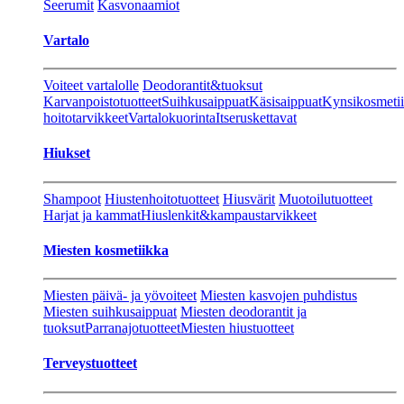
Seerumit
Kasvonaamiot
Vartalo
Voiteet vartalolle
Deodorantit&tuoksut
Karvanpoistotuotteet
Suihkusaippuat
Käsisaippuat
Kynsikosmeti
hoitotarvikkeet
Vartalokuorinta
Itseruskettavat
Hiukset
Shampoot
Hiustenhoitotuotteet
Hiusvärit
Muotoilutuotteet
Harjat ja kammat
Hiuslenkit&kampaustarvikkeet
Miesten kosmetiikka
Miesten päivä- ja yövoiteet
Miesten kasvojen puhdistus
Miesten suihkusaippuat
Miesten deodorantit ja
tuoksut
Parranajotuotteet
Miesten hiustuotteet
Terveystuotteet