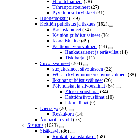
Huuhteluaineet
(78)
Tahranpoistoaineet
(27)
Pyykinpesutarvikkeet
(31)
Huonetuoksut
(149)
Keittiön puhdistus ja tiskaus
(162)
Käsitiskiaineet
(34)
Keittiön puhdistusaineet
(36)
Konetiskiaine
(49)
Keittiönsiivousvälineet
(43)
Hankaussienet ja teräsvillat
(14)
Tiskiharjat
(11)
Siivousvälineet
(204)
suojakäsineet siivoukseen
(22)
WC- ja kylpyhuoneen siivousvälineet
(38)
Ikkunanpuhdistusvälineet
(26)
Pölyhuiskat ja siivousliinat
(64)
Yleissiivousliinat
(34)
Keittiönsiivousliinat
(18)
Ikkunaliinat
(9)
Kierrätys
(20)
Roskakorit
(14)
Ämpärit ja vadit
(53)
Sisustus
(1623)
Sisäkasvit
(86)
Ruukut ja aluslautaset
(58)