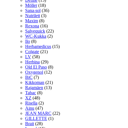
Define
(15)
Möller
(18)
Sana-sol
(36)
Nutrilett
(3)
Maxim
(8)
Rexona
(16)
Salvequick
(22)
WC-Kukka
(2)
Ilo
(8)
Herbamedicus
(15)
Colgate
(21)
LV
(58)
Herbina
(29)
Old El Paso
(8)
Oxygenol
(12)
BiC
(7)
Kikkoman
(21)
Rajamäen
(13)
Tabac
(8)
XZ
(48)
Risella
(2)
Ainu
(47)
JEAN MARC
(22)
GILLETTE
(1)
Brait
(28)