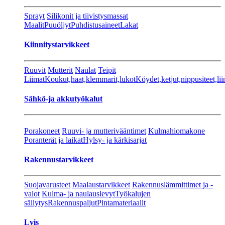
Sprayt
Silikonit ja tiivistysmassat
Maalit
Puuöljyt
Puhdistusaineet
Lakat
Kiinnitystarvikkeet
Ruuvit
Mutterit
Naulat
Teipit
Liimat
Koukut,haat,klemmarit,lukot
Köydet,ketjut,nippusiteet,lii
Sähkö-ja akkutyökalut
Porakoneet
Ruuvi- ja mutterivääntimet
Kulmahiomakone
Poranterät ja laikat
Hylsy- ja kärkisarjat
Rakennustarvikkeet
Suojavarusteet
Maalaustarvikkeet
Rakennuslämmittimet ja -
valot
Kulma- ja naulauslevyt
Työkalujen
säilytys
Rakennuspaljut
Pintamateriaalit
Lvis