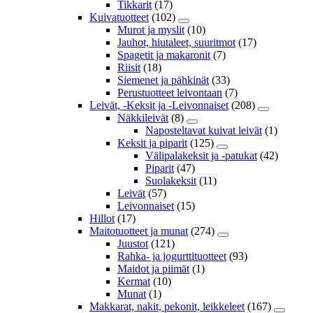
Tikkarit
(17)
Kuivatuotteet
(102)
Murot ja myslit
(10)
Jauhot, hiutaleet, suuritmot
(17)
Spagetit ja makaronit
(7)
Riisit
(18)
Siemenet ja pähkinät
(33)
Perustuotteet leivontaan
(7)
Leivät, -Keksit ja -Leivonnaiset
(208)
Näkkileivät
(8)
Naposteltavat kuivat leivät
(1)
Keksit ja piparit
(125)
Välipalakeksit ja -patukat
(42)
Piparit
(47)
Suolakeksit
(11)
Leivät
(57)
Leivonnaiset
(15)
Hillot
(17)
Maitotuotteet ja munat
(274)
Juustot
(121)
Rahka- ja jogurttituotteet
(93)
Maidot ja piimät
(1)
Kermat
(10)
Munat
(1)
Makkarat, nakit, pekonit, leikkeleet
(167)