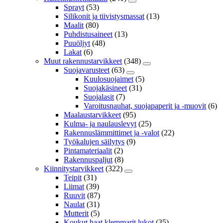
Sprayt
(53)
Silikonit ja tiivistysmassat
(13)
Maalit
(80)
Puhdistusaineet
(13)
Puuöljyt
(48)
Lakat
(6)
Muut rakennustarvikkeet
(348)
Suojavarusteet
(63)
Kuulosuojaimet
(5)
Suojakäsineet
(31)
Suojalasit
(7)
Varoitusnauhat, suojapaperit ja -muovit
(6)
Maalaustarvikkeet
(95)
Kulma- ja naulauslevyt
(25)
Rakennuslämmittimet ja -valot
(22)
Työkalujen säilytys
(9)
Pintamateriaalit
(2)
Rakennuspaljut
(8)
Kiinnitystarvikkeet
(322)
Teipit
(31)
Liimat
(39)
Ruuvit
(87)
Naulat
(31)
Mutterit
(5)
Koukut,haat,klemmarit,lukot
(35)