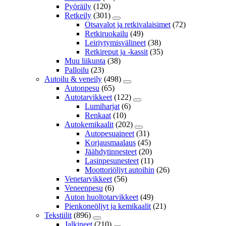
Pyöräily
(120)
Retkeily
(301)
Otsavalot ja retkivalaisimet
(72)
Retkiruokailu
(49)
Leiriytymisvälineet
(38)
Retkireput ja -kassit
(35)
Muu liikunta
(38)
Palloilu
(23)
Autoilu & veneily
(498)
Autonpesu
(65)
Autotarvikkeet
(122)
Lumiharjat
(6)
Renkaat
(10)
Autokemikaalit
(202)
Autopesuaineet
(31)
Korjausmaalaus
(45)
Jäähdytinnesteet
(20)
Lasinpesunesteet
(11)
Moottoriöljyt autoihin
(26)
Venetarvikkeet
(56)
Veneenpesu
(6)
Auton huoltotarvikkeet
(49)
Pienkoneöljyt ja kemikaalit
(21)
Tekstiilit
(896)
Jalkineet
(210)