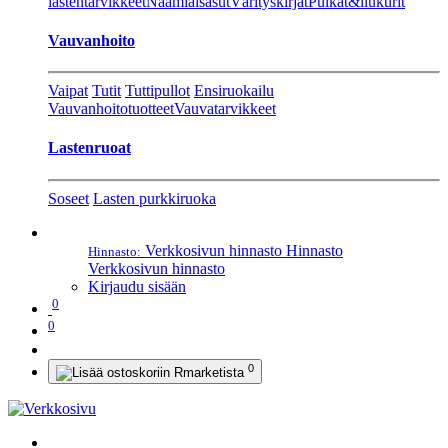
lastentarvikkeet
Naamiaisasut
Värityskirjat
Pulkat&liukurit
Vauvanhoito
Vaipat
Tutit
Tuttipullot
Ensiruokailu
Vauvanhoitotuotteet
Vauvatarvikkeet
Lastenruoat
Soseet
Lasten purkkiruoka
Verkkosivun hinnasto
Hinnasto
Hinnasto:
Verkkosivun hinnasto
Kirjaudu sisään
0
0
0