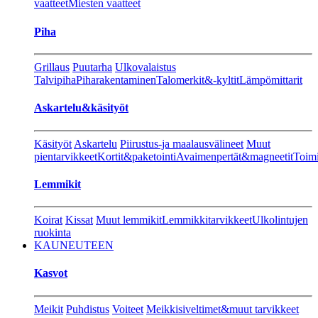
vaatteet
Miesten vaatteet
Piha
Grillaus
Puutarha
Ulkovalaistus
Talvipiha
Piharakentaminen
Talomerkit&-kyltit
Lämpömittarit
Askartelu&käsityöt
Käsityöt
Askartelu
Piirustus-ja maalausvälineet
Muut
pientarvikkeet
Kortit&paketointi
Avaimenpertät&magneetit
Toimi
Lemmikit
Koirat
Kissat
Muut lemmikit
Lemmikkitarvikkeet
Ulkolintujen
ruokinta
KAUNEUTEEN
Kasvot
Meikit
Puhdistus
Voiteet
Meikkisiveltimet&muut tarvikkeet