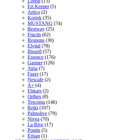
Loreal
(15)
Eri Keeper
(5)
Artico
(2)
Korrek
(35)
MUSTANG
(74)
Bestway
(25)
Fructis
(62)
Respons
(30)
Elvital
(78)
Biozell
(57)
Essence
(176)
Garnier
(126)
Atria
(7)
Fazer
(17)
Nescafe
(2)
A+
(4)
Fiskars
(2)
Orthex
(8)
Tescoma
(146)
Retki
(107)
Palmolive
(79)
Nivea
(70)
La Rive
(17)
Pouttu
(5)
Erisan
(1)