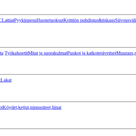
C
Lattiat
Pyykinpesu
Huonetuoksut
Keittiön puhdistus&tiskaus
Siivousväl
ta
Työkalusetit
Mitat ja suorakulmat
Puukot ja katkoteräveitset
Muuraus,r
t
Lakat
ot
Köydet,ketjut,nippusiteet,liinat