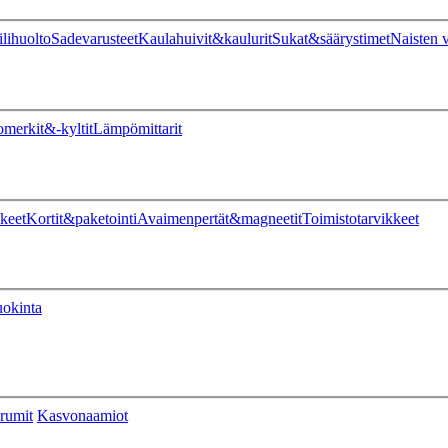
ilihuolto
Sadevarusteet
Kaulahuivit&kaulurit
Sukat&säärystimet
Naisten v
omerkit&-kyltit
Lämpömittarit
keet
Kortit&paketointi
Avaimenpertät&magneetit
Toimistotarvikkeet
uokinta
rumit
Kasvonaamiot