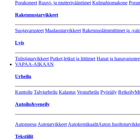
Porakoneet
Ruuvi- ja mutterivääntimet
Kulmahiomakone
Porant
Rakennustarvikkeet
Suojavarusteet
Maalaustarvikkeet
Rakennuslämmittimet ja -val
Lvis
Tulisijatarvikkeet
Putket,letkut ja liittimet
Hanat ja hanavarustee
VAPAA-AIKAAN
Urheilu
Kuntoilu
Talviurheilu
Kalastus
Vesiurheilu
Pyöräily
Retkeily
Mu
Autoilu&veneily
Autonpesu
Autotarvikkeet
Autokemikaalit
Auton huoltotarvikke
Tekstiilit