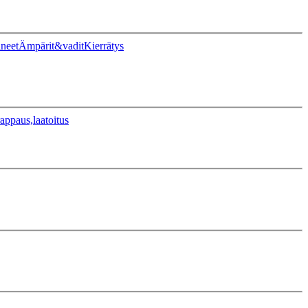
ineet
Ämpärit&vadit
Kierrätys
appaus,laatoitus