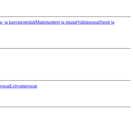
a- ja kasviproteiinit
Maitotuotteet ja munat
Valmisruoat
Sipsit ja
vuoat
Leivontavuoat