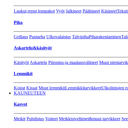
Laukut,reput,lompakot
Vyöt
Jalkineet
Päähineet
Käsineet
Teksti
Piha
Grillaus
Puutarha
Ulkovalaistus
Talvipiha
Piharakentaminen
Tal
Askartelu&käsityöt
Käsityöt
Askartelu
Piirustus-ja maalausvälineet
Muut pientarvik
Lemmikit
Koirat
Kissat
Muut lemmikit
Lemmikkitarvikkeet
Ulkolintujen r
KAUNEUTEEN
Kasvot
Meikit
Puhdistus
Voiteet
Meikkisiveltimet&muut tarvikkeet
See