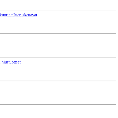
kuorinta
Itseruskettavat
 hiustuotteet