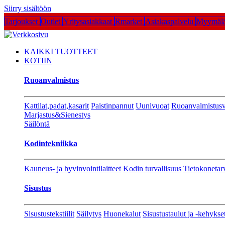
Siirry sisältöön
Tarjoukset
Outlet
Yritysasiakkaat
Rmarket
Asiakaspalvelu
Myymälä
KAIKKI TUOTTEET
KOTIIN
Ruoanvalmistus
Kattilat,padat,kasarit
Paistinpannut
Uunivuoat
Ruoanvalmistusv
Marjastus&Sienestys
Säilöntä
Kodintekniikka
Kauneus- ja hyvinvointilaitteet
Kodin turvallisuus
Tietokonetar
Sisustus
Sisustustekstiilit
Säilytys
Huonekalut
Sisustustaulut ja -kehykse