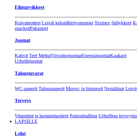
Elintarvikkeet
Kuivatuotteet
Leivät,keksit&leivonnaiset
Texmex
Säilykkeet
Ka
snacksit
Pakasteet
Juomat
Kahvit
Teet
Mehut
Virvoitusjuomat
Energiajuomat
Kaakaot
Urheilujuomat
Taloustavarat
WC-paperit
Talouspaperit
Muovi- ja biopussit
Nenäliinat
Leivin
Terveys
Vitamiinit ja luontaistuotteet
Painonhallinta
Urheilijan terveystu
LAPSILLE
Lelut