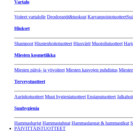
Vartalo
Voiteet vartalolle
Deodorantit&tuoksut
Karvanpoistotuotteet
Sui
Hiukset
Shampoot
Hiustenhoitotuotteet
Hiusvärit
Muotoilutuotteet
Harj
Miesten kosmetiikka
Miesten päivä- ja yövoiteet
Miesten kasvojen puhdistus
Miesten
Terveystuotteet
Aurinkotuotteet
Muut hygieniatuotteet
Ensiaputuotteet
Jalkahoi
Suuhygienia
Hammasharjat
Hammastahnat
Hammaslangat & hammastikut
S
PÄIVITTÄISTUOTTEET