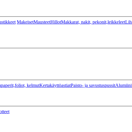
stikkeet
Makeiset
Mausteet
Hillot
Makkarat, nakit, pekonit,leikkeleet
Lih
paperit,foliot, kelmut
Kertakäyttöastiat
Paisto- ja savustuspussit
Alumiini
otteet