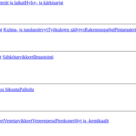
erät ja laikat
Hylsy- ja kärkisarjat
ot
Kulma- ja naulauslevyt
Työkalujen säilytys
Rakennuspaljut
Pintamateri
t
Sähkötarvikkeet
Ilmastointi
u liikunta
Palloilu
et
Venetarvikkeet
Veneenpesu
Pienkoneöljyt ja -kemikaalit