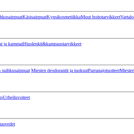
hkusaippuat
Käsisaippuat
Kynsikosmetiikka
Muut hoitotarvikkeet
Vartalo
at ja kammat
Hiuslenkit&kampaustarvikkeet
 suihkusaippuat
Miesten deodorantit ja tuoksut
Parranajotuotteet
Miesten
to
Urheiluvoiteet
uuvedet