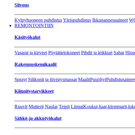
Siivous
Kylpyhuoneen puhdistus
Yleispuhdistus
Ikkunanpesuaineet
W
REMONTOINTIIN
Käsityökalut
Vasarat ja kirveet
Pöytätietokoneet
Pihdit ja leikkurt
Sahat
Hion
Rakennuskemikaalit
Sprayt
Silikonit ja tiivistysmassat
Maalit
Puuöljyt
Puhdistusainee
Kiinnitystarvikkeet
Ruuvit
Mutterit
Naulat
Teipit
Liimat
Koukut,haat,klemmarit,luk
Sähkö-ja akkutyökalut