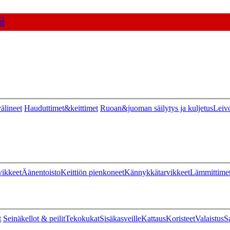
t
älineet
Hauduttimet&keittimet
Ruoan&juoman säilytys ja kuljetus
Leiv
vikkeet
Äänentoisto
Keittiön pienkoneet
Kännykkätarvikkeet
Lämmittime
t
Seinäkellot & peilit
Tekokukat
Sisäkasveille
Kattaus
Koristeet
Valaistus
S