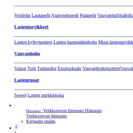
Vesilelut
Lautapelit
Ajanviettopelit
Palapelit
Vauvalelut
Sisäleiki
Lastentarvikkeet
Lasten kylpytuotteet
Lasten hampaidenhoito
Muut lastentarvikk
Vauvanhoito
Vaipat
Tutit
Tuttipullot
Ensiruokailu
Vauvanhoitotuotteet
Vauvat
Lastenruoat
Soseet
Lasten purkkiruoka
Verkkosivun hinnasto
Hinnasto
Hinnasto:
Verkkosivun hinnasto
Kirjaudu sisään
0
0