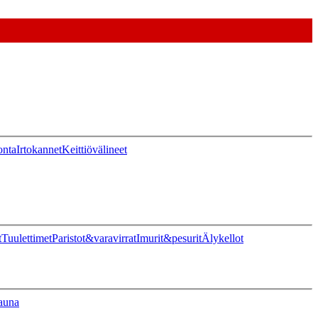
onta
Irtokannet
Keittiövälineet
t
Tuulettimet
Paristot&varavirrat
Imurit&pesurit
Älykellot
auna