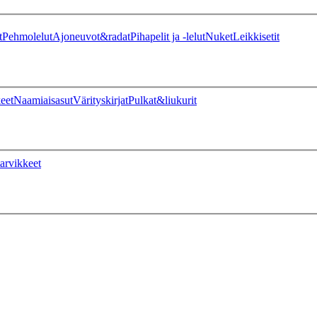
t
Pehmolelut
Ajoneuvot&radat
Pihapelit ja -lelut
Nuket
Leikkisetit
eet
Naamiaisasut
Värityskirjat
Pulkat&liukurit
arvikkeet