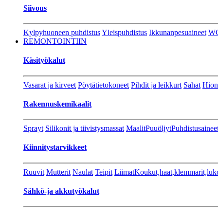
Siivous
Kylpyhuoneen puhdistus
Yleispuhdistus
Ikkunanpesuaineet
W
REMONTOINTIIN
Käsityökalut
Vasarat ja kirveet
Pöytätietokoneet
Pihdit ja leikkurt
Sahat
Hion
Rakennuskemikaalit
Sprayt
Silikonit ja tiivistysmassat
Maalit
Puuöljyt
Puhdistusainee
Kiinnitystarvikkeet
Ruuvit
Mutterit
Naulat
Teipit
Liimat
Koukut,haat,klemmarit,luk
Sähkö-ja akkutyökalut