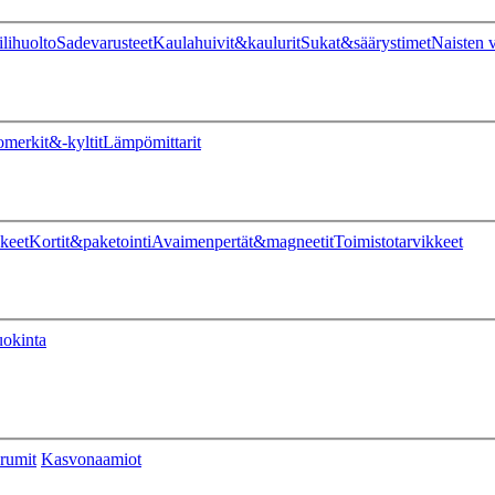
ilihuolto
Sadevarusteet
Kaulahuivit&kaulurit
Sukat&säärystimet
Naisten v
omerkit&-kyltit
Lämpömittarit
keet
Kortit&paketointi
Avaimenpertät&magneetit
Toimistotarvikkeet
uokinta
rumit
Kasvonaamiot