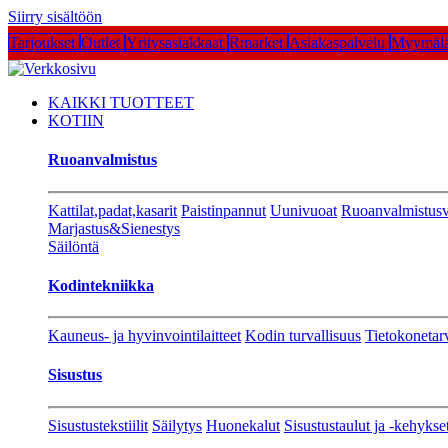
Siirry sisältöön
Tarjoukset
Outlet
Yritysasiakkaat
Rmarket
Asiakaspalvelu
Myymälä
KAIKKI TUOTTEET
KOTIIN
Ruoanvalmistus
Kattilat,padat,kasarit
Paistinpannut
Uunivuoat
Ruoanvalmistusv
Marjastus&Sienestys
Säilöntä
Kodintekniikka
Kauneus- ja hyvinvointilaitteet
Kodin turvallisuus
Tietokonetar
Sisustus
Sisustustekstiilit
Säilytys
Huonekalut
Sisustustaulut ja -kehykse