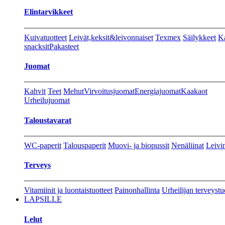
Elintarvikkeet
Kuivatuotteet
Leivät,keksit&leivonnaiset
Texmex
Säilykkeet
Ka
snacksit
Pakasteet
Juomat
Kahvit
Teet
Mehut
Virvoitusjuomat
Energiajuomat
Kaakaot
Urheilujuomat
Taloustavarat
WC-paperit
Talouspaperit
Muovi- ja biopussit
Nenäliinat
Leivin
Terveys
Vitamiinit ja luontaistuotteet
Painonhallinta
Urheilijan terveystu
LAPSILLE
Lelut