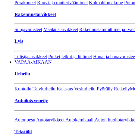
Porakoneet
Ruuvi- ja mutterivääntimet
Kulmahiomakone
Porant
Rakennustarvikkeet
Suojavarusteet
Maalaustarvikkeet
Rakennuslämmittimet ja -val
Lvis
Tulisijatarvikkeet
Putket,letkut ja liittimet
Hanat ja hanavarustee
VAPAA-AIKAAN
Urheilu
Kuntoilu
Talviurheilu
Kalastus
Vesiurheilu
Pyöräily
Retkeily
Mu
Autoilu&veneily
Autonpesu
Autotarvikkeet
Autokemikaalit
Auton huoltotarvikke
Tekstiilit