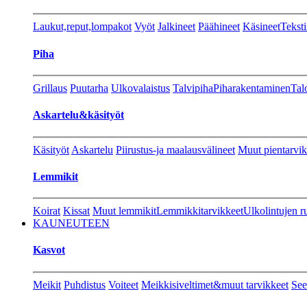
Laukut,reput,lompakot
Vyöt
Jalkineet
Päähineet
Käsineet
Teksti
Piha
Grillaus
Puutarha
Ulkovalaistus
Talvipiha
Piharakentaminen
Tal
Askartelu&käsityöt
Käsityöt
Askartelu
Piirustus-ja maalausvälineet
Muut pientarvik
Lemmikit
Koirat
Kissat
Muut lemmikit
Lemmikkitarvikkeet
Ulkolintujen r
KAUNEUTEEN
Kasvot
Meikit
Puhdistus
Voiteet
Meikkisiveltimet&muut tarvikkeet
See