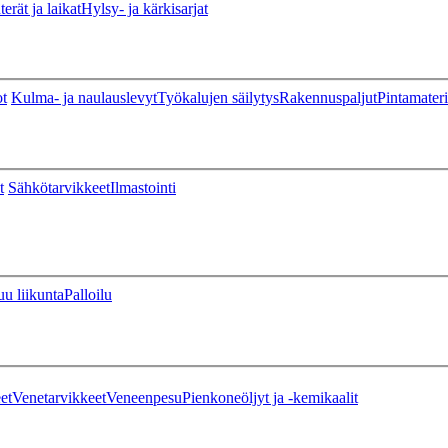
erät ja laikat
Hylsy- ja kärkisarjat
ot
Kulma- ja naulauslevyt
Työkalujen säilytys
Rakennuspaljut
Pintamateri
t
Sähkötarvikkeet
Ilmastointi
u liikunta
Palloilu
et
Venetarvikkeet
Veneenpesu
Pienkoneöljyt ja -kemikaalit