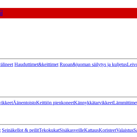
t
älineet
Hauduttimet&keittimet
Ruoan&juoman säilytys ja kuljetus
Leiv
vikkeet
Äänentoisto
Keittiön pienkoneet
Kännykkätarvikkeet
Lämmittime
t
Seinäkellot & peilit
Tekokukat
Sisäkasveille
Kattaus
Koristeet
Valaistus
S