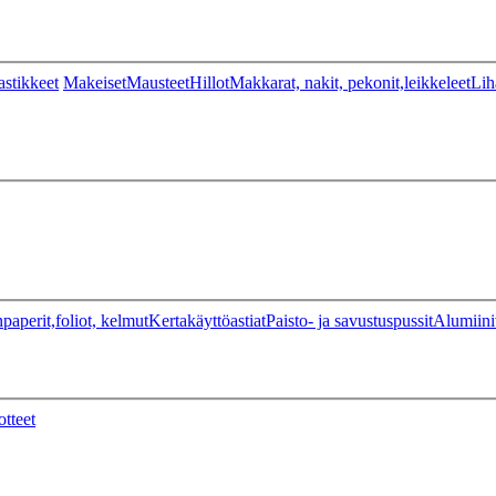
stikkeet
Makeiset
Mausteet
Hillot
Makkarat, nakit, pekonit,leikkeleet
Lih
paperit,foliot, kelmut
Kertakäyttöastiat
Paisto- ja savustuspussit
Alumiini
otteet