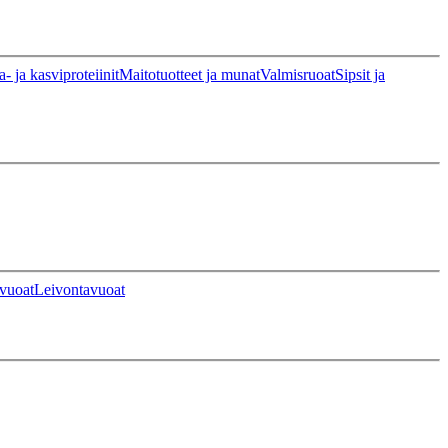
a- ja kasviproteiinit
Maitotuotteet ja munat
Valmisruoat
Sipsit ja
vuoat
Leivontavuoat