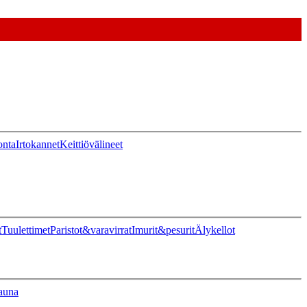
onta
Irtokannet
Keittiövälineet
t
Tuulettimet
Paristot&varavirrat
Imurit&pesurit
Älykellot
auna