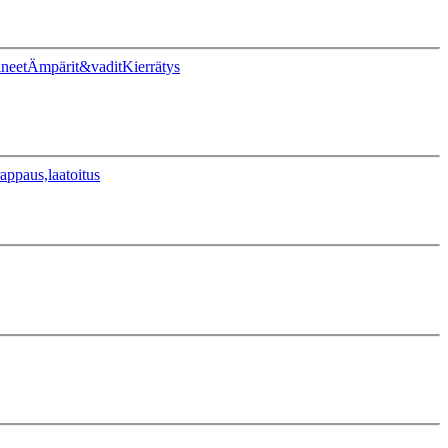
ineet
Ämpärit&vadit
Kierrätys
appaus,laatoitus