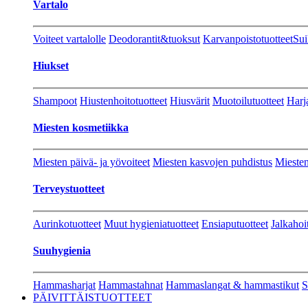
Vartalo
Voiteet vartalolle
Deodorantit&tuoksut
Karvanpoistotuotteet
Sui
Hiukset
Shampoot
Hiustenhoitotuotteet
Hiusvärit
Muotoilutuotteet
Harj
Miesten kosmetiikka
Miesten päivä- ja yövoiteet
Miesten kasvojen puhdistus
Miesten
Terveystuotteet
Aurinkotuotteet
Muut hygieniatuotteet
Ensiaputuotteet
Jalkahoi
Suuhygienia
Hammasharjat
Hammastahnat
Hammaslangat & hammastikut
S
PÄIVITTÄISTUOTTEET