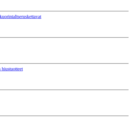
kuorinta
Itseruskettavat
 hiustuotteet