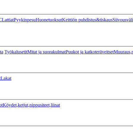
C
Lattiat
Pyykinpesu
Huonetuoksut
Keittiön puhdistus&tiskaus
Siivousväl
ta
Työkalusetit
Mitat ja suorakulmat
Puukot ja katkoteräveitset
Muuraus,r
t
Lakat
ot
Köydet,ketjut,nippusiteet,liinat