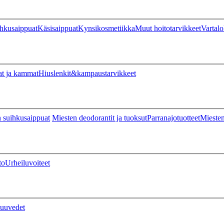
hkusaippuat
Käsisaippuat
Kynsikosmetiikka
Muut hoitotarvikkeet
Vartalo
at ja kammat
Hiuslenkit&kampaustarvikkeet
 suihkusaippuat
Miesten deodorantit ja tuoksut
Parranajotuotteet
Miesten
to
Urheiluvoiteet
uuvedet