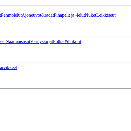
t
Pehmolelut
Ajoneuvot&radat
Pihapelit ja -lelut
Nuket
Leikkisetit
eet
Naamiaisasut
Värityskirjat
Pulkat&liukurit
arvikkeet