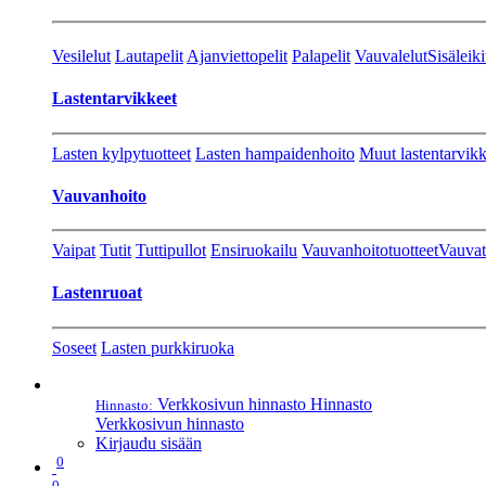
Vesilelut
Lautapelit
Ajanviettopelit
Palapelit
Vauvalelut
Sisäleiki
Lastentarvikkeet
Lasten kylpytuotteet
Lasten hampaidenhoito
Muut lastentarvikk
Vauvanhoito
Vaipat
Tutit
Tuttipullot
Ensiruokailu
Vauvanhoitotuotteet
Vauvat
Lastenruoat
Soseet
Lasten purkkiruoka
Verkkosivun hinnasto
Hinnasto
Hinnasto:
Verkkosivun hinnasto
Kirjaudu sisään
0
0