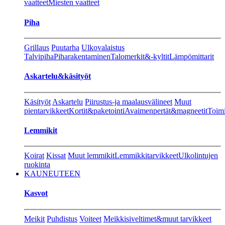
vaatteet
Miesten vaatteet
Piha
Grillaus
Puutarha
Ulkovalaistus
Talvipiha
Piharakentaminen
Talomerkit&-kyltit
Lämpömittarit
Askartelu&käsityöt
Käsityöt
Askartelu
Piirustus-ja maalausvälineet
Muut
pientarvikkeet
Kortit&paketointi
Avaimenpertät&magneetit
Toimi
Lemmikit
Koirat
Kissat
Muut lemmikit
Lemmikkitarvikkeet
Ulkolintujen
ruokinta
KAUNEUTEEN
Kasvot
Meikit
Puhdistus
Voiteet
Meikkisiveltimet&muut tarvikkeet