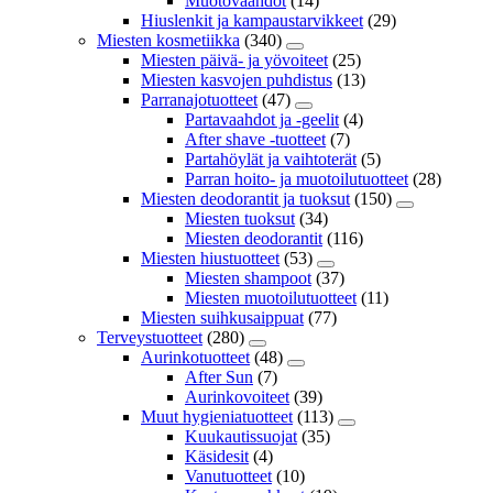
Muotovaahdot
(14)
Hiuslenkit ja kampaustarvikkeet
(29)
Miesten kosmetiikka
(340)
Miesten päivä- ja yövoiteet
(25)
Miesten kasvojen puhdistus
(13)
Parranajotuotteet
(47)
Partavaahdot ja -geelit
(4)
After shave -tuotteet
(7)
Partahöylät ja vaihtoterät
(5)
Parran hoito- ja muotoilutuotteet
(28)
Miesten deodorantit ja tuoksut
(150)
Miesten tuoksut
(34)
Miesten deodorantit
(116)
Miesten hiustuotteet
(53)
Miesten shampoot
(37)
Miesten muotoilutuotteet
(11)
Miesten suihkusaippuat
(77)
Terveystuotteet
(280)
Aurinkotuotteet
(48)
After Sun
(7)
Aurinkovoiteet
(39)
Muut hygieniatuotteet
(113)
Kuukautissuojat
(35)
Käsidesit
(4)
Vanutuotteet
(10)