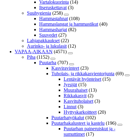
Vartalokuorinta
(14)
Itseruskettavat
(3)
Suuhygienia
(258)
Hammastahnat
(108)
Hammaslangat ja hammastikut
(40)
Hammasharjat
(82)
Suuvedet
(27)
Lahjapakkaukset
(22)
Aurinko- ja lukulasit
(12)
VAPAA-AIKAAN
(4571)
Piha
(1152)
Puutarha
(707)
Kasviravinteet
(23)
Tuholais- ja rikkakasvientorjunta
(69)
Lentävät hyönteiset
(15)
Jyrsijät
(15)
Muurahaiset
(13)
Rikkakasvit
(2)
Kasvituholaiset
(3)
Linnut
(3)
Hyttyskarkoitteet
(20)
Puutarhatyökalut
(102)
Puutarhakalusteet ja kastelu
(196)
Puutarhan paineruiskut ja -
sumuttimet
(17)