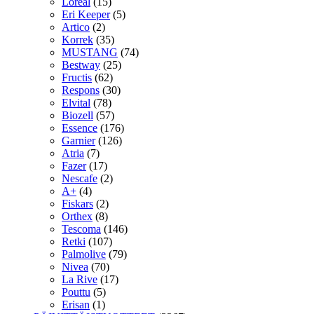
Loreal
(15)
Eri Keeper
(5)
Artico
(2)
Korrek
(35)
MUSTANG
(74)
Bestway
(25)
Fructis
(62)
Respons
(30)
Elvital
(78)
Biozell
(57)
Essence
(176)
Garnier
(126)
Atria
(7)
Fazer
(17)
Nescafe
(2)
A+
(4)
Fiskars
(2)
Orthex
(8)
Tescoma
(146)
Retki
(107)
Palmolive
(79)
Nivea
(70)
La Rive
(17)
Pouttu
(5)
Erisan
(1)