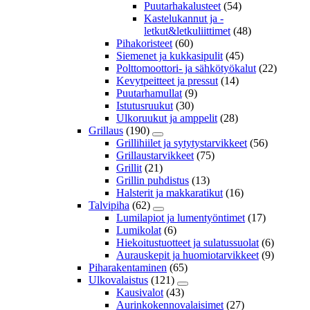
Puutarhakalusteet
(54)
Kastelukannut ja -
letkut&letkuliittimet
(48)
Pihakoristeet
(60)
Siemenet ja kukkasipulit
(45)
Polttomoottori- ja sähkötyökalut
(22)
Kevytpeitteet ja pressut
(14)
Puutarhamullat
(9)
Istutusruukut
(30)
Ulkoruukut ja amppelit
(28)
Grillaus
(190)
Grillihiilet ja sytytystarvikkeet
(56)
Grillaustarvikkeet
(75)
Grillit
(21)
Grillin puhdistus
(13)
Halsterit ja makkaratikut
(16)
Talvipiha
(62)
Lumilapiot ja lumentyöntimet
(17)
Lumikolat
(6)
Hiekoitustuotteet ja sulatussuolat
(6)
Aurauskepit ja huomiotarvikkeet
(9)
Piharakentaminen
(65)
Ulkovalaistus
(121)
Kausivalot
(43)
Aurinkokennovalaisimet
(27)