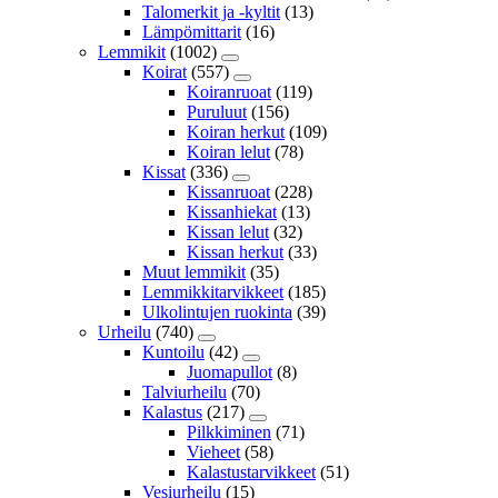
Talomerkit ja -kyltit
(13)
Lämpömittarit
(16)
Lemmikit
(1002)
Koirat
(557)
Koiranruoat
(119)
Puruluut
(156)
Koiran herkut
(109)
Koiran lelut
(78)
Kissat
(336)
Kissanruoat
(228)
Kissanhiekat
(13)
Kissan lelut
(32)
Kissan herkut
(33)
Muut lemmikit
(35)
Lemmikkitarvikkeet
(185)
Ulkolintujen ruokinta
(39)
Urheilu
(740)
Kuntoilu
(42)
Juomapullot
(8)
Talviurheilu
(70)
Kalastus
(217)
Pilkkiminen
(71)
Vieheet
(58)
Kalastustarvikkeet
(51)
Vesiurheilu
(15)