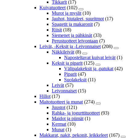
Tikkarit
(17)
Kuivatuotteet
(102)
Murot ja myslit
(10)
Jauhot, hiutaleet, suuritmot
(17)
Spagetit ja makaronit
(7)
Riisit
(18)
Siemenet ja pähkinät
(33)
Perustuotteet leivontaan
(7)
Leivät, -Keksit ja -Leivonnaiset
(208)
Näkkileivät
(8)
Naposteltavat kuivat leivät
(1)
Keksit ja piparit
(125)
Välipalakeksit ja -patukat
(42)
Piparit
(47)
Suolakeksit
(11)
Leivät
(57)
Leivonnaiset
(15)
Hillot
(17)
Maitotuotteet ja munat
(274)
Juustot
(121)
Rahka- ja jogurttituotteet
(93)
Maidot ja piimät
(1)
Kermat
(10)
Munat
(1)
Makkarat, nakit, pekonit, leikkeleet
(167)