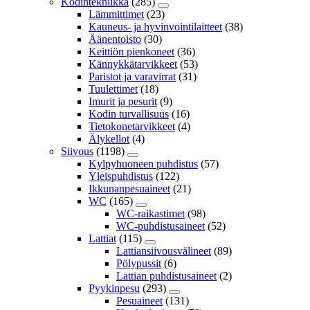
Kodintekniikka
(285)
Lämmittimet
(23)
Kauneus- ja hyvinvointilaitteet
(38)
Äänentoisto
(30)
Keittiön pienkoneet
(36)
Kännykkätarvikkeet
(53)
Paristot ja varavirrat
(31)
Tuulettimet
(18)
Imurit ja pesurit
(9)
Kodin turvallisuus
(16)
Tietokonetarvikkeet
(4)
Älykellot
(4)
Siivous
(1198)
Kylpyhuoneen puhdistus
(57)
Yleispuhdistus
(122)
Ikkunanpesuaineet
(21)
WC
(165)
WC-raikastimet
(98)
WC-puhdistusaineet
(52)
Lattiat
(115)
Lattiansiivousvälineet
(89)
Pölypussit
(6)
Lattian puhdistusaineet
(2)
Pyykinpesu
(293)
Pesuaineet
(131)