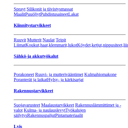
Sprayt
Silikonit ja tiivistysmassat
Maalit
Puuöljyt
Puhdistusaineet
Lakat
Kiinnitystarvikkeet
Ruuvit
Mutterit
Naulat
Teipit
Liimat
Koukut,haat,klemmarit,lukot
Köydet,ketjut,nippusiteet,lii
Sähkö-ja akkutyökalut
Porakoneet
Ruuvi- ja mutterivääntimet
Kulmahiomakone
Poranterät ja laikat
Hylsy- ja kärkisarjat
Rakennustarvikkeet
Suojavarusteet
Maalaustarvikkeet
Rakennuslämmittimet ja -
valot
Kulma- ja naulauslevyt
Työkalujen
säilytys
Rakennuspaljut
Pintamateriaalit
Lvis