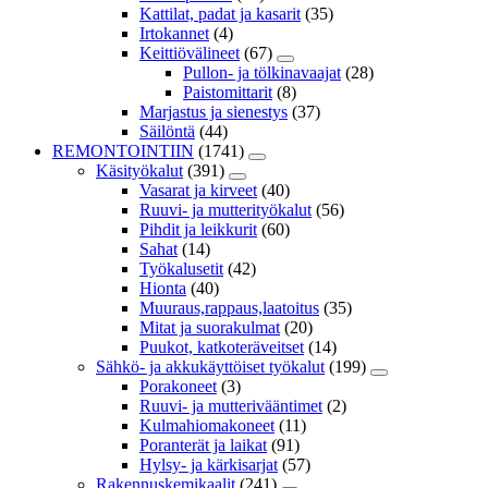
Kattilat, padat ja kasarit
(35)
Irtokannet
(4)
Keittiövälineet
(67)
Pullon- ja tölkinavaajat
(28)
Paistomittarit
(8)
Marjastus ja sienestys
(37)
Säilöntä
(44)
REMONTOINTIIN
(1741)
Käsityökalut
(391)
Vasarat ja kirveet
(40)
Ruuvi- ja mutterityökalut
(56)
Pihdit ja leikkurit
(60)
Sahat
(14)
Työkalusetit
(42)
Hionta
(40)
Muuraus,rappaus,laatoitus
(35)
Mitat ja suorakulmat
(20)
Puukot, katkoteräveitset
(14)
Sähkö- ja akkukäyttöiset työkalut
(199)
Porakoneet
(3)
Ruuvi- ja mutterivääntimet
(2)
Kulmahiomakoneet
(11)
Poranterät ja laikat
(91)
Hylsy- ja kärkisarjat
(57)
Rakennuskemikaalit
(241)