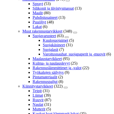
Sprayt
(53)
Silikonit ja tiivistysmassat
(13)
Maalit
(80)
Puhdistusaineet
(13)
Puuöljyt
(48)
Lakat
(6)
Muut rakennustarvikkeet
(348)
Suojavarusteet
(63)
Kuulosuojaimet
(5)
Suojakäsineet
(31)
Suojalasit
(7)
Varoitusnauhat, suojapaperit ja -muovit
(6)
Maalaustarvikkeet
(95)
Kulma- ja naulauslevyt
(25)
Rakennuslämmittimet ja -valot
(22)
Työkalujen säilytys
(9)
Pintamateriaalit
(2)
Rakennuspaljut
(8)
Kiinnitystarvikkeet
(322)
Teipit
(31)
Liimat
(39)
Ruuvit
(87)
Naulat
(31)
Mutterit
(5)
Koukut,haat,klemmarit,lukot
(35)