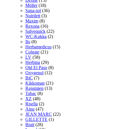
Define
(15)
Möller
(18)
Sana-sol
(36)
Nutrilett
(3)
Maxim
(8)
Rexona
(16)
Salvequick
(22)
WC-Kukka
(2)
Ilo
(8)
Herbamedicus
(15)
Colgate
(21)
LV
(58)
Herbina
(29)
Old El Paso
(8)
Oxygenol
(12)
BiC
(7)
Kikkoman
(21)
Rajamäen
(13)
Tabac
(8)
XZ
(48)
Risella
(2)
Ainu
(47)
JEAN MARC
(22)
GILLETTE
(1)
Brait
(28)