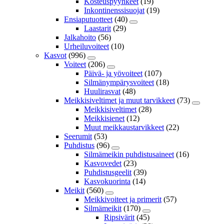
Kosteuspyyhkeet
(19)
Inkontinenssisuojat
(19)
Ensiaputuotteet
(40)
Laastarit
(29)
Jalkahoito
(56)
Urheiluvoiteet
(10)
Kasvot
(996)
Voiteet
(206)
Päivä- ja yövoiteet
(107)
Silmänympärysvoiteet
(18)
Huulirasvat
(48)
Meikkisiveltimet ja muut tarvikkeet
(73)
Meikkisiveltimet
(28)
Meikkisienet
(12)
Muut meikkaustarvikkeet
(22)
Seerumit
(53)
Puhdistus
(96)
Silmämeikin puhdistusaineet
(16)
Kasvovedet
(23)
Puhdistusgeelit
(39)
Kasvokuorinta
(14)
Meikit
(560)
Meikkivoiteet ja primerit
(57)
Silmämeikit
(170)
Ripsivärit
(45)