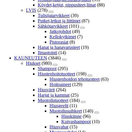
Köydet,ketjut, nippusiteet,liinat
(88)
LVIS
(278)
Tulisijatarvikkeet
(39)
Putket,letkut ja liittimet
(87)
Sähkötarvikkeet
(101)
Jatkojohdot
(49)
Kellokytkimet
(7)
Pistorasiat
(8)
Hanat ja hanavarusteet
(19)
Ilmastointi
(14)
KAUNEUTEEN
(3846)
Hiukset
(980)
Shampoot
(295)
Hiustenhoitotuotteet
(198)
Hiustenhoidon tehotuotteet
(63)
Hoitoaineet
(129)
Hiusvärit
(264)
Harjat ja kammat
(25)
Muotoilutuotteet
(184)
Hiusgeelit
(11)
Muotoilusuihkeet
(140)
Hiuskiinne
(96)
Kuivashampoot
(10)
Hiusvahat
(15)