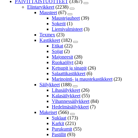
PÄIVITTÄISTUOTTEET
(3367)
Elintarvikkeet
(2238)
Mausteet
(67)
Maustejauheet
(39)
Sokerit
(1)
Liemivalmisteet
(3)
Texmex
(23)
Kastikkeet
(182)
Etikat
(22)
Soijat
(2)
Majoneesit
(28)
Ruokaöljyt
(24)
Ketsupit ja sinapit
(26)
Salaattikastikkeet
(6)
Marinointi- ja maustekastikkeet
(23)
Säilykkeet
(188)
Lihasäilykkeet
(26)
Kalasäilykkeet
(55)
Vihannessäilykkeet
(84)
Hedelmäsäilykkeet
(7)
Makeiset
(566)
Suklaat
(173)
Karkit
(221)
Purukumit
(55)
Pastillit
(93)