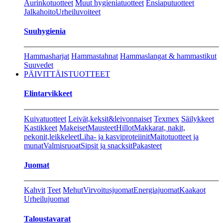
Aurinkotuotteet
Muut hygieniatuotteet
Ensiaputuotteet
Jalkahoito
Urheiluvoiteet
Suuhygienia
Hammasharjat
Hammastahnat
Hammaslangat & hammastikut
Suuvedet
PÄIVITTÄISTUOTTEET
Elintarvikkeet
Kuivatuotteet
Leivät,keksit&leivonnaiset
Texmex
Säilykkeet
Kastikkeet
Makeiset
Mausteet
Hillot
Makkarat, nakit,
pekonit,leikkeleet
Liha- ja kasviproteiinit
Maitotuotteet ja
munat
Valmisruoat
Sipsit ja snacksit
Pakasteet
Juomat
Kahvit
Teet
Mehut
Virvoitusjuomat
Energiajuomat
Kaakaot
Urheilujuomat
Taloustavarat