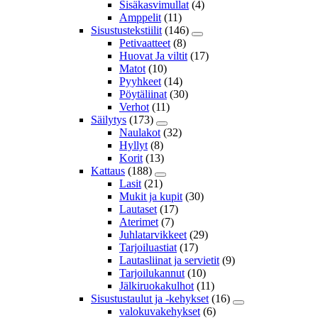
Sisäkasvimullat
(4)
Amppelit
(11)
Sisustustekstiilit
(146)
Petivaatteet
(8)
Huovat Ja viltit
(17)
Matot
(10)
Pyyhkeet
(14)
Pöytäliinat
(30)
Verhot
(11)
Säilytys
(173)
Naulakot
(32)
Hyllyt
(8)
Korit
(13)
Kattaus
(188)
Lasit
(21)
Mukit ja kupit
(30)
Lautaset
(17)
Aterimet
(7)
Juhlatarvikkeet
(29)
Tarjoiluastiat
(17)
Lautasliinat ja servietit
(9)
Tarjoilukannut
(10)
Jälkiruokakulhot
(11)
Sisustustaulut ja -kehykset
(16)
valokuvakehykset
(6)