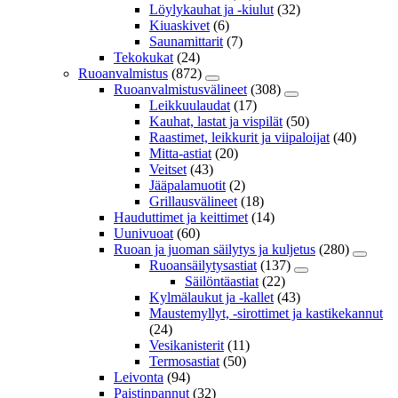
Löylykauhat ja -kiulut
(32)
Kiuaskivet
(6)
Saunamittarit
(7)
Tekokukat
(24)
Ruoanvalmistus
(872)
Ruoanvalmistusvälineet
(308)
Leikkuulaudat
(17)
Kauhat, lastat ja vispilät
(50)
Raastimet, leikkurit ja viipaloijat
(40)
Mitta-astiat
(20)
Veitset
(43)
Jääpalamuotit
(2)
Grillausvälineet
(18)
Hauduttimet ja keittimet
(14)
Uunivuoat
(60)
Ruoan ja juoman säilytys ja kuljetus
(280)
Ruoansäilytysastiat
(137)
Säilöntäastiat
(22)
Kylmälaukut ja -kallet
(43)
Maustemyllyt, -sirottimet ja kastikekannut
(24)
Vesikanisterit
(11)
Termosastiat
(50)
Leivonta
(94)
Paistinpannut
(32)