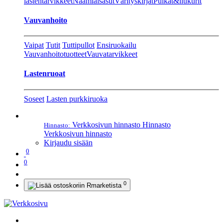
lastentarvikkeet
Naamiaisasut
Värityskirjat
Pulkat&liukurit
Vauvanhoito
Vaipat
Tutit
Tuttipullot
Ensiruokailu
Vauvanhoitotuotteet
Vauvatarvikkeet
Lastenruoat
Soseet
Lasten purkkiruoka
Verkkosivun hinnasto
Hinnasto
Hinnasto:
Verkkosivun hinnasto
Kirjaudu sisään
0
0
0