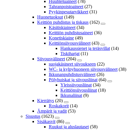
Huuhteluaineet
(78)
Tahranpoistoaineet
(27)
Pyykinpesutarvikkeet
(31)
Huonetuoksut
(149)
Keittiön puhdistus ja tiskaus
(162)
Käsitiskiaineet
(34)
Keittiön puhdistusaineet
(36)
Konetiskiaine
(49)
Keittiönsiivousvälineet
(43)
Hankaussienet ja teräsvillat
(14)
Tiskiharjat
(11)
Siivousvälineet
(204)
suojakäsineet siivoukseen
(22)
WC- ja kylpyhuoneen siivousvälineet
(38)
Ikkunanpuhdistusvälineet
(26)
Pölyhuiskat ja siivousliinat
(64)
Yleissiivousliinat
(34)
Keittiönsiivousliinat
(18)
Ikkunaliinat
(9)
Kierrätys
(20)
Roskakorit
(14)
Ämpärit ja vadit
(53)
Sisustus
(1623)
Sisäkasvit
(86)
Ruukut ja aluslautaset
(58)