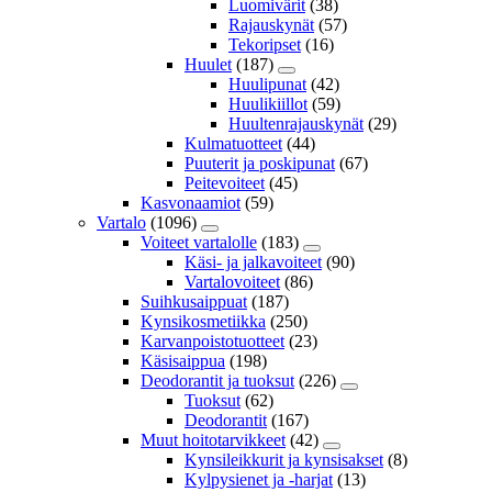
Luomivärit
(38)
Rajauskynät
(57)
Tekoripset
(16)
Huulet
(187)
Huulipunat
(42)
Huulikiillot
(59)
Huultenrajauskynät
(29)
Kulmatuotteet
(44)
Puuterit ja poskipunat
(67)
Peitevoiteet
(45)
Kasvonaamiot
(59)
Vartalo
(1096)
Voiteet vartalolle
(183)
Käsi- ja jalkavoiteet
(90)
Vartalovoiteet
(86)
Suihkusaippuat
(187)
Kynsikosmetiikka
(250)
Karvanpoistotuotteet
(23)
Käsisaippua
(198)
Deodorantit ja tuoksut
(226)
Tuoksut
(62)
Deodorantit
(167)
Muut hoitotarvikkeet
(42)
Kynsileikkurit ja kynsisakset
(8)
Kylpysienet ja -harjat
(13)