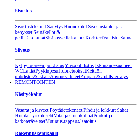
Sisustus
Sisustustekstiilit
Säilytys
Huonekalut
Sisustustaulut ja -
kehykset
Seinäkellot &
peilit
Tekokukat
Sisäkasveille
Kattaus
Koristeet
Valaistus
Sauna
Siivous
Kylpyhuoneen puhdistus
Yleispuhdistus
Ikkunanpesuaineet
WC
Lattiat
Pyykinpesu
Huonetuoksut
Keittiön
puhdistus&tiskaus
Siivousvälineet
Ämpärit&vadit
Kierrätys
REMONTOINTIIN
Käsityökalut
Vasarat ja kirveet
Pöytätietokoneet
Pihdit ja leikkurt
Sahat
Hionta
Työkalusetit
Mitat ja suorakulmat
Puukot ja
katkoteräveitset
Muuraus,rappaus,laatoitus
Rakennuskemikaalit