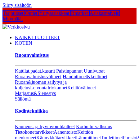
Siirry sisältöön
Tarjoukset
Outlet
Yritysasiakkaat
Rmarket
Asiakaspalvelu
Myymälät
KAIKKI TUOTTEET
KOTIIN
Ruoanvalmistus
Kattilat,padat,kasarit
Paistinpannut
Uunivuoat
Ruoanvalmistusvälineet
Hauduttimet&keittimet
Ruoan&juoman säilytys ja
kuljetus
Leivonta
Irtokannet
Keittiövälineet
Marjastus&Sienestys
Säilöntä
Kodintekniikka
Kauneus- ja hyvinvointilaitteet
Kodin turvallisuus
Tietokonetarvikkeet
Äänentoisto
Keittiön
pienkoneet
Kännykkätarvikkeet
Lämmittimet
Tuulettimet
Paristot