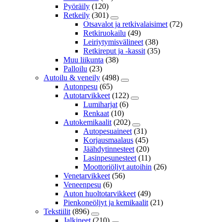
Pyöräily
(120)
Retkeily
(301)
Otsavalot ja retkivalaisimet
(72)
Retkiruokailu
(49)
Leiriytymisvälineet
(38)
Retkireput ja -kassit
(35)
Muu liikunta
(38)
Palloilu
(23)
Autoilu & veneily
(498)
Autonpesu
(65)
Autotarvikkeet
(122)
Lumiharjat
(6)
Renkaat
(10)
Autokemikaalit
(202)
Autopesuaineet
(31)
Korjausmaalaus
(45)
Jäähdytinnesteet
(20)
Lasinpesunesteet
(11)
Moottoriöljyt autoihin
(26)
Venetarvikkeet
(56)
Veneenpesu
(6)
Auton huoltotarvikkeet
(49)
Pienkoneöljyt ja kemikaalit
(21)
Tekstiilit
(896)
Jalkineet
(210)