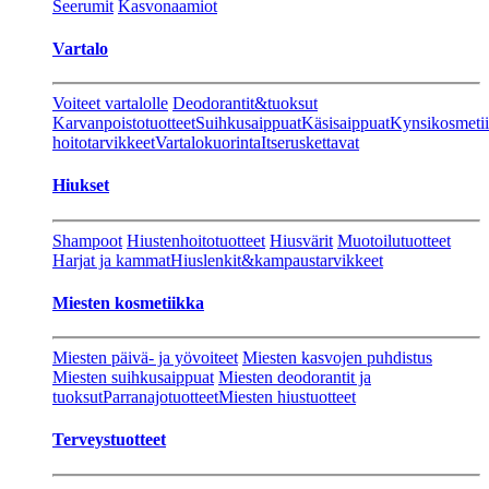
Seerumit
Kasvonaamiot
Vartalo
Voiteet vartalolle
Deodorantit&tuoksut
Karvanpoistotuotteet
Suihkusaippuat
Käsisaippuat
Kynsikosmeti
hoitotarvikkeet
Vartalokuorinta
Itseruskettavat
Hiukset
Shampoot
Hiustenhoitotuotteet
Hiusvärit
Muotoilutuotteet
Harjat ja kammat
Hiuslenkit&kampaustarvikkeet
Miesten kosmetiikka
Miesten päivä- ja yövoiteet
Miesten kasvojen puhdistus
Miesten suihkusaippuat
Miesten deodorantit ja
tuoksut
Parranajotuotteet
Miesten hiustuotteet
Terveystuotteet