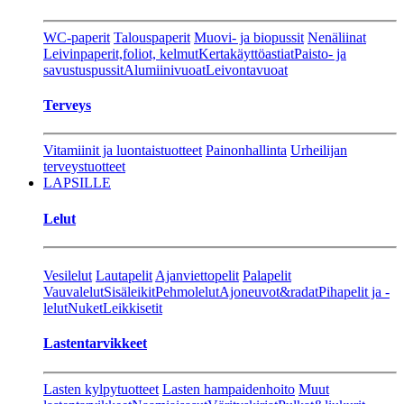
WC-paperit
Talouspaperit
Muovi- ja biopussit
Nenäliinat
Leivinpaperit,foliot, kelmut
Kertakäyttöastiat
Paisto- ja
savustuspussit
Alumiinivuoat
Leivontavuoat
Terveys
Vitamiinit ja luontaistuotteet
Painonhallinta
Urheilijan
terveystuotteet
LAPSILLE
Lelut
Vesilelut
Lautapelit
Ajanviettopelit
Palapelit
Vauvalelut
Sisäleikit
Pehmolelut
Ajoneuvot&radat
Pihapelit ja -
lelut
Nuket
Leikkisetit
Lastentarvikkeet
Lasten kylpytuotteet
Lasten hampaidenhoito
Muut