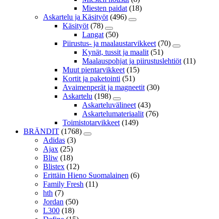
Miesten paidat
(18)
Askartelu ja Käsityöt
(496)
Käsityöt
(78)
Langat
(50)
Piirustus- ja maalaustarvikkeet
(70)
Kynät, tussit ja maalit
(51)
Maalauspohjat ja piirustuslehtiöt
(11)
Muut pientarvikkeet
(15)
Kortit ja paketointi
(51)
Avaimenperät ja magneetit
(30)
Askartelu
(198)
Askarteluvälineet
(43)
Askartelumateriaalit
(76)
Toimistotarvikkeet
(149)
BRÄNDIT
(1768)
Adidas
(3)
Ajax
(25)
Bliw
(18)
Blistex
(12)
Erittäin Hieno Suomalainen
(6)
Family Fresh
(11)
hth
(7)
Jordan
(50)
L300
(18)