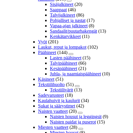
Sisäjalkineet
(20)
Saappaat
(46)
Talvijalkineet
(86)
Pohjalliset ja nastat
(17)
Vapaa-ajan jalkineet
(8)
Sandaalit/puutarhakengät
(13)
Kenkätarvikkeet
(11)
Vyöt
(201)
Laukut, reput ja lompakot
(102)
Päähineet
(144)
Lasten päähineet
(15)
Talvipäähineet
(66)
Kesäpäähineet
(21)
Juhla- ja naamiaispäähineet
(10)
Käsineet
(51)
Tekstiilihuolto
(51)
Tekstiilivärit
(13)
Sadevarusteet
(18)
Kaulahuivit ja kaulurit
(34)
Sukat ja säärystimet
(42)
Naisten vaatteet
(20)
Naisten housut ja leggingsit
(9)
Naisten paidat ja puserot
(15)
Miesten vaatteet
(28)
Miesten housut
(8)