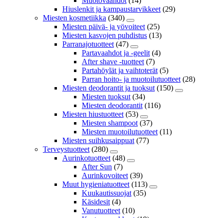
Muotovaahdot
(14)
Hiuslenkit ja kampaustarvikkeet
(29)
Miesten kosmetiikka
(340)
Miesten päivä- ja yövoiteet
(25)
Miesten kasvojen puhdistus
(13)
Parranajotuotteet
(47)
Partavaahdot ja -geelit
(4)
After shave -tuotteet
(7)
Partahöylät ja vaihtoterät
(5)
Parran hoito- ja muotoilutuotteet
(28)
Miesten deodorantit ja tuoksut
(150)
Miesten tuoksut
(34)
Miesten deodorantit
(116)
Miesten hiustuotteet
(53)
Miesten shampoot
(37)
Miesten muotoilutuotteet
(11)
Miesten suihkusaippuat
(77)
Terveystuotteet
(280)
Aurinkotuotteet
(48)
After Sun
(7)
Aurinkovoiteet
(39)
Muut hygieniatuotteet
(113)
Kuukautissuojat
(35)
Käsidesit
(4)
Vanutuotteet
(10)