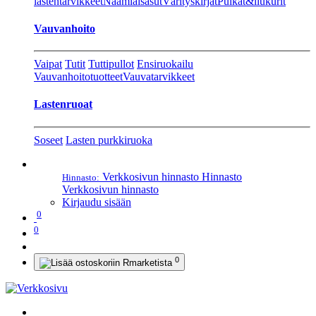
lastentarvikkeet
Naamiaisasut
Värityskirjat
Pulkat&liukurit
Vauvanhoito
Vaipat
Tutit
Tuttipullot
Ensiruokailu
Vauvanhoitotuotteet
Vauvatarvikkeet
Lastenruoat
Soseet
Lasten purkkiruoka
Verkkosivun hinnasto
Hinnasto
Hinnasto:
Verkkosivun hinnasto
Kirjaudu sisään
0
0
0