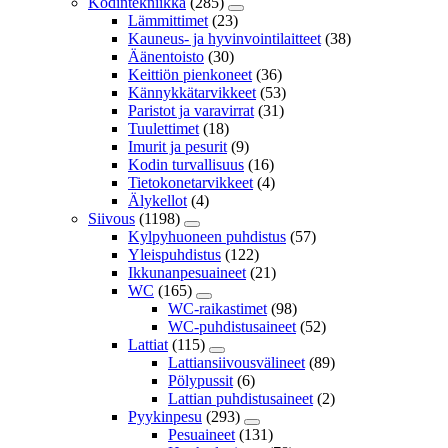
Kodintekniikka
(285)
Lämmittimet
(23)
Kauneus- ja hyvinvointilaitteet
(38)
Äänentoisto
(30)
Keittiön pienkoneet
(36)
Kännykkätarvikkeet
(53)
Paristot ja varavirrat
(31)
Tuulettimet
(18)
Imurit ja pesurit
(9)
Kodin turvallisuus
(16)
Tietokonetarvikkeet
(4)
Älykellot
(4)
Siivous
(1198)
Kylpyhuoneen puhdistus
(57)
Yleispuhdistus
(122)
Ikkunanpesuaineet
(21)
WC
(165)
WC-raikastimet
(98)
WC-puhdistusaineet
(52)
Lattiat
(115)
Lattiansiivousvälineet
(89)
Pölypussit
(6)
Lattian puhdistusaineet
(2)
Pyykinpesu
(293)
Pesuaineet
(131)