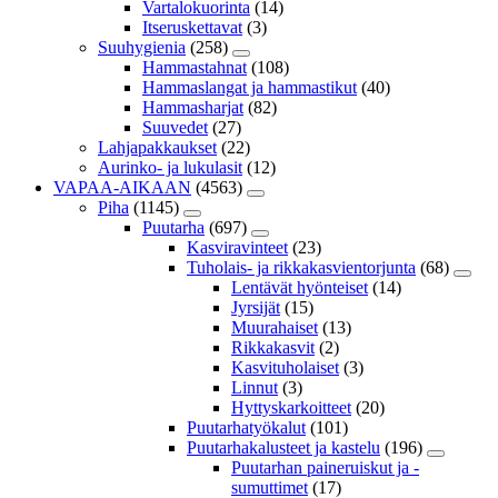
Vartalokuorinta
(14)
Itseruskettavat
(3)
Suuhygienia
(258)
Hammastahnat
(108)
Hammaslangat ja hammastikut
(40)
Hammasharjat
(82)
Suuvedet
(27)
Lahjapakkaukset
(22)
Aurinko- ja lukulasit
(12)
VAPAA-AIKAAN
(4563)
Piha
(1145)
Puutarha
(697)
Kasviravinteet
(23)
Tuholais- ja rikkakasvientorjunta
(68)
Lentävät hyönteiset
(14)
Jyrsijät
(15)
Muurahaiset
(13)
Rikkakasvit
(2)
Kasvituholaiset
(3)
Linnut
(3)
Hyttyskarkoitteet
(20)
Puutarhatyökalut
(101)
Puutarhakalusteet ja kastelu
(196)
Puutarhan paineruiskut ja -
sumuttimet
(17)