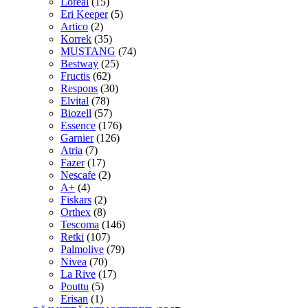
Loreal
(15)
Eri Keeper
(5)
Artico
(2)
Korrek
(35)
MUSTANG
(74)
Bestway
(25)
Fructis
(62)
Respons
(30)
Elvital
(78)
Biozell
(57)
Essence
(176)
Garnier
(126)
Atria
(7)
Fazer
(17)
Nescafe
(2)
A+
(4)
Fiskars
(2)
Orthex
(8)
Tescoma
(146)
Retki
(107)
Palmolive
(79)
Nivea
(70)
La Rive
(17)
Pouttu
(5)
Erisan
(1)