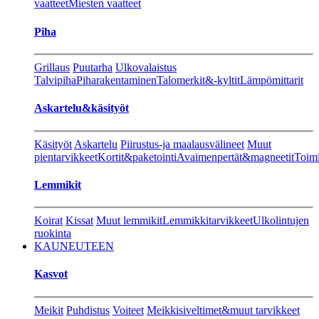
vaatteet
Miesten vaatteet
Piha
Grillaus
Puutarha
Ulkovalaistus
Talvipiha
Piharakentaminen
Talomerkit&-kyltit
Lämpömittarit
Askartelu&käsityöt
Käsityöt
Askartelu
Piirustus-ja maalausvälineet
Muut
pientarvikkeet
Kortit&paketointi
Avaimenpertät&magneetit
Toimi
Lemmikit
Koirat
Kissat
Muut lemmikit
Lemmikkitarvikkeet
Ulkolintujen
ruokinta
KAUNEUTEEN
Kasvot
Meikit
Puhdistus
Voiteet
Meikkisiveltimet&muut tarvikkeet