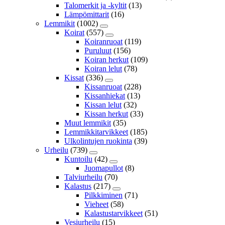
Talomerkit ja -kyltit
(13)
Lämpömittarit
(16)
Lemmikit
(1002)
Koirat
(557)
Koiranruoat
(119)
Puruluut
(156)
Koiran herkut
(109)
Koiran lelut
(78)
Kissat
(336)
Kissanruoat
(228)
Kissanhiekat
(13)
Kissan lelut
(32)
Kissan herkut
(33)
Muut lemmikit
(35)
Lemmikkitarvikkeet
(185)
Ulkolintujen ruokinta
(39)
Urheilu
(739)
Kuntoilu
(42)
Juomapullot
(8)
Talviurheilu
(70)
Kalastus
(217)
Pilkkiminen
(71)
Vieheet
(58)
Kalastustarvikkeet
(51)
Vesiurheilu
(15)