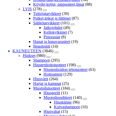
Köydet,ketjut, nippusiteet,liinat
(88)
LVIS
(278)
Tulisijatarvikkeet
(39)
Putket,letkut ja liittimet
(87)
Sähkötarvikkeet
(101)
Jatkojohdot
(49)
Kellokytkimet
(7)
Pistorasiat
(8)
Hanat ja hanavarusteet
(19)
Ilmastointi
(14)
KAUNEUTEEN
(3846)
Hiukset
(980)
Shampoot
(295)
Hiustenhoitotuotteet
(198)
Hiustenhoidon tehotuotteet
(63)
Hoitoaineet
(129)
Hiusvärit
(264)
Harjat ja kammat
(25)
Muotoilutuotteet
(184)
Hiusgeelit
(11)
Muotoilusuihkeet
(140)
Hiuskiinne
(96)
Kuivashampoot
(10)
Hiusvahat
(15)