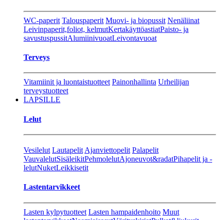
WC-paperit
Talouspaperit
Muovi- ja biopussit
Nenäliinat
Leivinpaperit,foliot, kelmut
Kertakäyttöastiat
Paisto- ja
savustuspussit
Alumiinivuoat
Leivontavuoat
Terveys
Vitamiinit ja luontaistuotteet
Painonhallinta
Urheilijan
terveystuotteet
LAPSILLE
Lelut
Vesilelut
Lautapelit
Ajanviettopelit
Palapelit
Vauvalelut
Sisäleikit
Pehmolelut
Ajoneuvot&radat
Pihapelit ja -
lelut
Nuket
Leikkisetit
Lastentarvikkeet
Lasten kylpytuotteet
Lasten hampaidenhoito
Muut