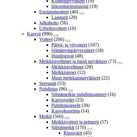
Kosteuspyyhkeet
(19)
Inkontinenssisuojat
(19)
Ensiaputuotteet
(40)
Laastarit
(29)
Jalkahoito
(56)
Urheiluvoiteet
(10)
Kasvot
(996)
Voiteet
(206)
Päivä- ja yövoiteet
(107)
Silmänympärysvoiteet
(18)
Huulirasvat
(48)
Meikkisiveltimet ja muut tarvikkeet
(73)
Meikkisiveltimet
(28)
Meikkisienet
(12)
Muut meikkaustarvikkeet
(22)
Seerumit
(53)
Puhdistus
(96)
Silmämeikin puhdistusaineet
(16)
Kasvovedet
(23)
Puhdistusgeelit
(39)
Kasvokuorinta
(14)
Meikit
(560)
Meikkivoiteet ja primerit
(57)
Silmämeikit
(170)
Ripsivärit
(45)