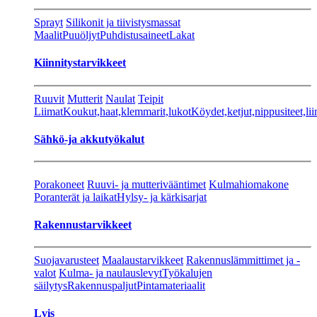
Sprayt
Silikonit ja tiivistysmassat
Maalit
Puuöljyt
Puhdistusaineet
Lakat
Kiinnitystarvikkeet
Ruuvit
Mutterit
Naulat
Teipit
Liimat
Koukut,haat,klemmarit,lukot
Köydet,ketjut,nippusiteet,lii
Sähkö-ja akkutyökalut
Porakoneet
Ruuvi- ja mutterivääntimet
Kulmahiomakone
Poranterät ja laikat
Hylsy- ja kärkisarjat
Rakennustarvikkeet
Suojavarusteet
Maalaustarvikkeet
Rakennuslämmittimet ja -
valot
Kulma- ja naulauslevyt
Työkalujen
säilytys
Rakennuspaljut
Pintamateriaalit
Lvis