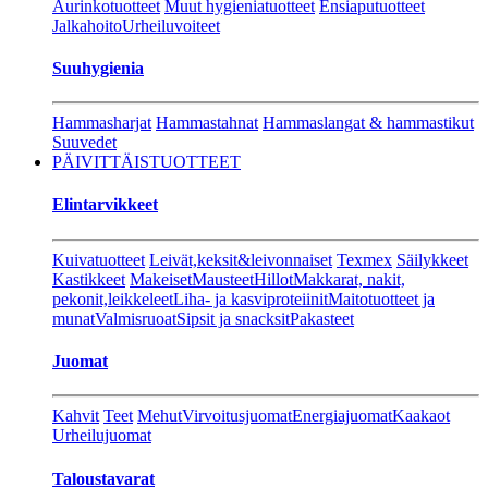
Aurinkotuotteet
Muut hygieniatuotteet
Ensiaputuotteet
Jalkahoito
Urheiluvoiteet
Suuhygienia
Hammasharjat
Hammastahnat
Hammaslangat & hammastikut
Suuvedet
PÄIVITTÄISTUOTTEET
Elintarvikkeet
Kuivatuotteet
Leivät,keksit&leivonnaiset
Texmex
Säilykkeet
Kastikkeet
Makeiset
Mausteet
Hillot
Makkarat, nakit,
pekonit,leikkeleet
Liha- ja kasviproteiinit
Maitotuotteet ja
munat
Valmisruoat
Sipsit ja snacksit
Pakasteet
Juomat
Kahvit
Teet
Mehut
Virvoitusjuomat
Energiajuomat
Kaakaot
Urheilujuomat
Taloustavarat