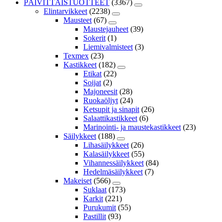
PÄIVITTÄISTUOTTEET
(3367)
Elintarvikkeet
(2238)
Mausteet
(67)
Maustejauheet
(39)
Sokerit
(1)
Liemivalmisteet
(3)
Texmex
(23)
Kastikkeet
(182)
Etikat
(22)
Soijat
(2)
Majoneesit
(28)
Ruokaöljyt
(24)
Ketsupit ja sinapit
(26)
Salaattikastikkeet
(6)
Marinointi- ja maustekastikkeet
(23)
Säilykkeet
(188)
Lihasäilykkeet
(26)
Kalasäilykkeet
(55)
Vihannessäilykkeet
(84)
Hedelmäsäilykkeet
(7)
Makeiset
(566)
Suklaat
(173)
Karkit
(221)
Purukumit
(55)
Pastillit
(93)