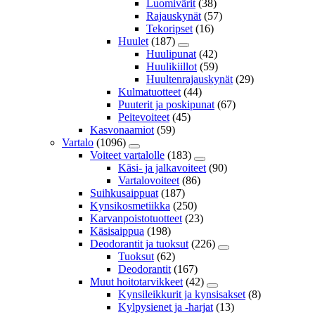
Luomivärit
(38)
Rajauskynät
(57)
Tekoripset
(16)
Huulet
(187)
Huulipunat
(42)
Huulikiillot
(59)
Huultenrajauskynät
(29)
Kulmatuotteet
(44)
Puuterit ja poskipunat
(67)
Peitevoiteet
(45)
Kasvonaamiot
(59)
Vartalo
(1096)
Voiteet vartalolle
(183)
Käsi- ja jalkavoiteet
(90)
Vartalovoiteet
(86)
Suihkusaippuat
(187)
Kynsikosmetiikka
(250)
Karvanpoistotuotteet
(23)
Käsisaippua
(198)
Deodorantit ja tuoksut
(226)
Tuoksut
(62)
Deodorantit
(167)
Muut hoitotarvikkeet
(42)
Kynsileikkurit ja kynsisakset
(8)
Kylpysienet ja -harjat
(13)