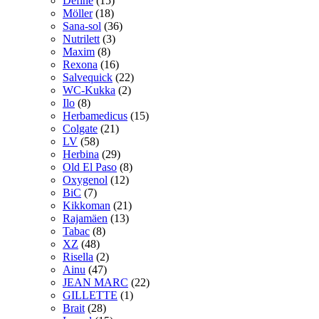
Define
(15)
Möller
(18)
Sana-sol
(36)
Nutrilett
(3)
Maxim
(8)
Rexona
(16)
Salvequick
(22)
WC-Kukka
(2)
Ilo
(8)
Herbamedicus
(15)
Colgate
(21)
LV
(58)
Herbina
(29)
Old El Paso
(8)
Oxygenol
(12)
BiC
(7)
Kikkoman
(21)
Rajamäen
(13)
Tabac
(8)
XZ
(48)
Risella
(2)
Ainu
(47)
JEAN MARC
(22)
GILLETTE
(1)
Brait
(28)