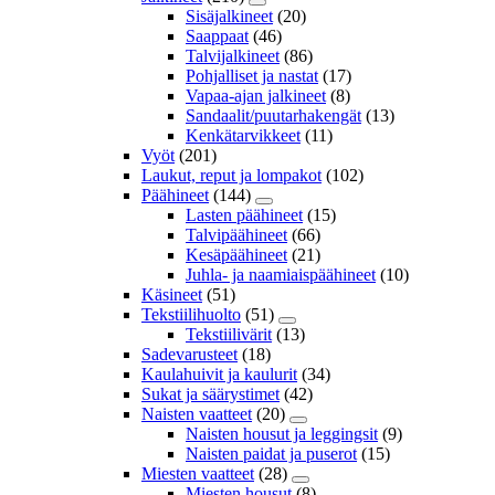
Sisäjalkineet
(20)
Saappaat
(46)
Talvijalkineet
(86)
Pohjalliset ja nastat
(17)
Vapaa-ajan jalkineet
(8)
Sandaalit/puutarhakengät
(13)
Kenkätarvikkeet
(11)
Vyöt
(201)
Laukut, reput ja lompakot
(102)
Päähineet
(144)
Lasten päähineet
(15)
Talvipäähineet
(66)
Kesäpäähineet
(21)
Juhla- ja naamiaispäähineet
(10)
Käsineet
(51)
Tekstiilihuolto
(51)
Tekstiilivärit
(13)
Sadevarusteet
(18)
Kaulahuivit ja kaulurit
(34)
Sukat ja säärystimet
(42)
Naisten vaatteet
(20)
Naisten housut ja leggingsit
(9)
Naisten paidat ja puserot
(15)
Miesten vaatteet
(28)
Miesten housut
(8)