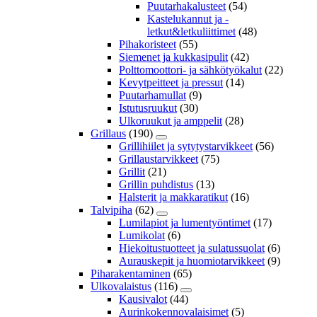
Puutarhakalusteet
(54)
Kastelukannut ja -
letkut&letkuliittimet
(48)
Pihakoristeet
(55)
Siemenet ja kukkasipulit
(42)
Polttomoottori- ja sähkötyökalut
(22)
Kevytpeitteet ja pressut
(14)
Puutarhamullat
(9)
Istutusruukut
(30)
Ulkoruukut ja amppelit
(28)
Grillaus
(190)
Grillihiilet ja sytytystarvikkeet
(56)
Grillaustarvikkeet
(75)
Grillit
(21)
Grillin puhdistus
(13)
Halsterit ja makkaratikut
(16)
Talvipiha
(62)
Lumilapiot ja lumentyöntimet
(17)
Lumikolat
(6)
Hiekoitustuotteet ja sulatussuolat
(6)
Aurauskepit ja huomiotarvikkeet
(9)
Piharakentaminen
(65)
Ulkovalaistus
(116)
Kausivalot
(44)
Aurinkokennovalaisimet
(5)