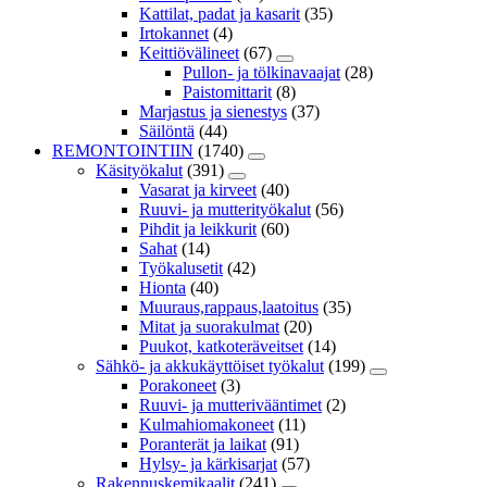
Kattilat, padat ja kasarit
(35)
Irtokannet
(4)
Keittiövälineet
(67)
Pullon- ja tölkinavaajat
(28)
Paistomittarit
(8)
Marjastus ja sienestys
(37)
Säilöntä
(44)
REMONTOINTIIN
(1740)
Käsityökalut
(391)
Vasarat ja kirveet
(40)
Ruuvi- ja mutterityökalut
(56)
Pihdit ja leikkurit
(60)
Sahat
(14)
Työkalusetit
(42)
Hionta
(40)
Muuraus,rappaus,laatoitus
(35)
Mitat ja suorakulmat
(20)
Puukot, katkoteräveitset
(14)
Sähkö- ja akkukäyttöiset työkalut
(199)
Porakoneet
(3)
Ruuvi- ja mutterivääntimet
(2)
Kulmahiomakoneet
(11)
Poranterät ja laikat
(91)
Hylsy- ja kärkisarjat
(57)
Rakennuskemikaalit
(241)