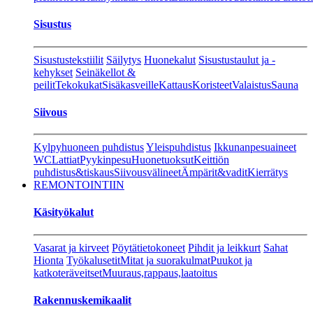
Sisustus
Sisustustekstiilit
Säilytys
Huonekalut
Sisustustaulut ja -
kehykset
Seinäkellot &
peilit
Tekokukat
Sisäkasveille
Kattaus
Koristeet
Valaistus
Sauna
Siivous
Kylpyhuoneen puhdistus
Yleispuhdistus
Ikkunanpesuaineet
WC
Lattiat
Pyykinpesu
Huonetuoksut
Keittiön
puhdistus&tiskaus
Siivousvälineet
Ämpärit&vadit
Kierrätys
REMONTOINTIIN
Käsityökalut
Vasarat ja kirveet
Pöytätietokoneet
Pihdit ja leikkurt
Sahat
Hionta
Työkalusetit
Mitat ja suorakulmat
Puukot ja
katkoteräveitset
Muuraus,rappaus,laatoitus
Rakennuskemikaalit