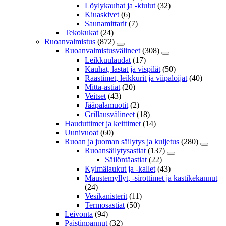
Löylykauhat ja -kiulut
(32)
Kiuaskivet
(6)
Saunamittarit
(7)
Tekokukat
(24)
Ruoanvalmistus
(872)
Ruoanvalmistusvälineet
(308)
Leikkuulaudat
(17)
Kauhat, lastat ja vispilät
(50)
Raastimet, leikkurit ja viipaloijat
(40)
Mitta-astiat
(20)
Veitset
(43)
Jääpalamuotit
(2)
Grillausvälineet
(18)
Hauduttimet ja keittimet
(14)
Uunivuoat
(60)
Ruoan ja juoman säilytys ja kuljetus
(280)
Ruoansäilytysastiat
(137)
Säilöntäastiat
(22)
Kylmälaukut ja -kallet
(43)
Maustemyllyt, -sirottimet ja kastikekannut
(24)
Vesikanisterit
(11)
Termosastiat
(50)
Leivonta
(94)
Paistinpannut
(32)