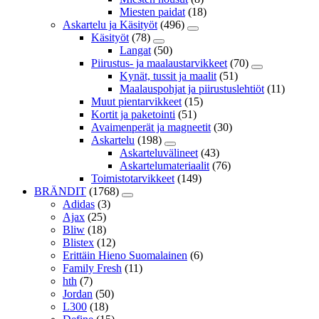
Miesten paidat
(18)
Askartelu ja Käsityöt
(496)
Käsityöt
(78)
Langat
(50)
Piirustus- ja maalaustarvikkeet
(70)
Kynät, tussit ja maalit
(51)
Maalauspohjat ja piirustuslehtiöt
(11)
Muut pientarvikkeet
(15)
Kortit ja paketointi
(51)
Avaimenperät ja magneetit
(30)
Askartelu
(198)
Askarteluvälineet
(43)
Askartelumateriaalit
(76)
Toimistotarvikkeet
(149)
BRÄNDIT
(1768)
Adidas
(3)
Ajax
(25)
Bliw
(18)
Blistex
(12)
Erittäin Hieno Suomalainen
(6)
Family Fresh
(11)
hth
(7)
Jordan
(50)
L300
(18)