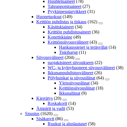
Huuhteluaineet
(78)
Tahranpoistoaineet
(27)
Pyykinpesutarvikkeet
(31)
Huonetuoksut
(149)
Keittiön puhdistus ja tiskaus
(162)
Käsitiskiaineet
(34)
Keittiön puhdistusaineet
(36)
Konetiskiaine
(49)
Keittiönsiivousvälineet
(43)
Hankaussienet ja teräsvillat
(14)
Tiskiharjat
(11)
Siivousvälineet
(204)
suojakäsineet siivoukseen
(22)
WC- ja kylpyhuoneen siivousvälineet
(38)
Ikkunanpuhdistusvälineet
(26)
Pölyhuiskat ja siivousliinat
(64)
Yleissiivousliinat
(34)
Keittiönsiivousliinat
(18)
Ikkunaliinat
(9)
Kierrätys
(20)
Roskakorit
(14)
Ämpärit ja vadit
(53)
Sisustus
(1620)
Sisäkasvit
(86)
Ruukut ja aluslautaset
(58)