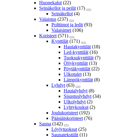
Huonekalut
(22)
Seinäkellot ja peilit
(17)
Seinäkellot
(4)
Valaistus
(237)
Polttimot ja ledit
(93)
Valaisimet
(106)
Koristeet
(571)
Kynttilät
(171)
Hautakynttilät
(18)
Led-kynttilät
(16)
Tuoksukynttilät
(7)
Öljykynttilät
(13)
Pöytäkynttilät
(22)
Ulkotulet
(13)
Lämpökynttilät
(8)
Lyhdyt
(63)
Hautalyhdyt
(8)
Sisustuslyhdyt
(34)
Ulkolyhdyt
(2)
Lyhtykoukut
(2)
Joulukoristeet
(192)
Pääsiäiskoristeet
(76)
Sauna
(142)
Löylytuoksut
(25)
Saunatekstiilit
(11)