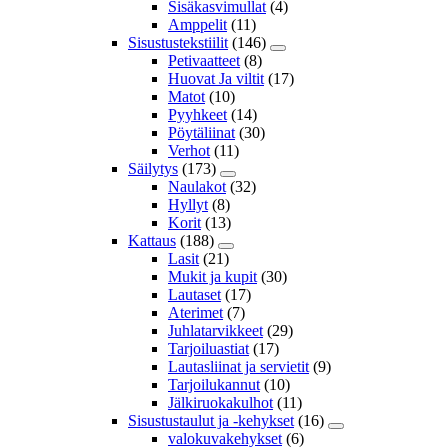
Sisäkasvimullat
(4)
Amppelit
(11)
Sisustustekstiilit
(146)
Petivaatteet
(8)
Huovat Ja viltit
(17)
Matot
(10)
Pyyhkeet
(14)
Pöytäliinat
(30)
Verhot
(11)
Säilytys
(173)
Naulakot
(32)
Hyllyt
(8)
Korit
(13)
Kattaus
(188)
Lasit
(21)
Mukit ja kupit
(30)
Lautaset
(17)
Aterimet
(7)
Juhlatarvikkeet
(29)
Tarjoiluastiat
(17)
Lautasliinat ja servietit
(9)
Tarjoilukannut
(10)
Jälkiruokakulhot
(11)
Sisustustaulut ja -kehykset
(16)
valokuvakehykset
(6)