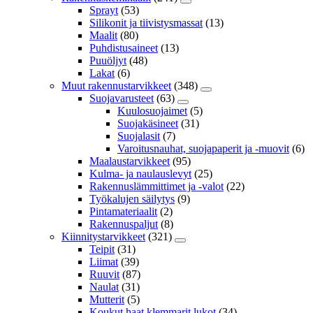
Sprayt
(53)
Silikonit ja tiivistysmassat
(13)
Maalit
(80)
Puhdistusaineet
(13)
Puuöljyt
(48)
Lakat
(6)
Muut rakennustarvikkeet
(348)
Suojavarusteet
(63)
Kuulosuojaimet
(5)
Suojakäsineet
(31)
Suojalasit
(7)
Varoitusnauhat, suojapaperit ja -muovit
(6)
Maalaustarvikkeet
(95)
Kulma- ja naulauslevyt
(25)
Rakennuslämmittimet ja -valot
(22)
Työkalujen säilytys
(9)
Pintamateriaalit
(2)
Rakennuspaljut
(8)
Kiinnitystarvikkeet
(321)
Teipit
(31)
Liimat
(39)
Ruuvit
(87)
Naulat
(31)
Mutterit
(5)
Koukut,haat,klemmarit,lukot
(34)