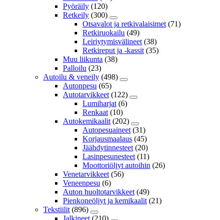
Pyöräily
(120)
Retkeily
(300)
Otsavalot ja retkivalaisimet
(71)
Retkiruokailu
(49)
Leiriytymisvälineet
(38)
Retkireput ja -kassit
(35)
Muu liikunta
(38)
Palloilu
(23)
Autoilu & veneily
(498)
Autonpesu
(65)
Autotarvikkeet
(122)
Lumiharjat
(6)
Renkaat
(10)
Autokemikaalit
(202)
Autopesuaineet
(31)
Korjausmaalaus
(45)
Jäähdytinnesteet
(20)
Lasinpesunesteet
(11)
Moottoriöljyt autoihin
(26)
Venetarvikkeet
(56)
Veneenpesu
(6)
Auton huoltotarvikkeet
(49)
Pienkoneöljyt ja kemikaalit
(21)
Tekstiilit
(896)
Jalkineet
(210)