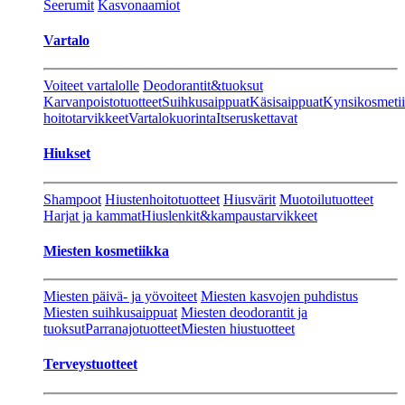
Seerumit
Kasvonaamiot
Vartalo
Voiteet vartalolle
Deodorantit&tuoksut
Karvanpoistotuotteet
Suihkusaippuat
Käsisaippuat
Kynsikosmeti
hoitotarvikkeet
Vartalokuorinta
Itseruskettavat
Hiukset
Shampoot
Hiustenhoitotuotteet
Hiusvärit
Muotoilutuotteet
Harjat ja kammat
Hiuslenkit&kampaustarvikkeet
Miesten kosmetiikka
Miesten päivä- ja yövoiteet
Miesten kasvojen puhdistus
Miesten suihkusaippuat
Miesten deodorantit ja
tuoksut
Parranajotuotteet
Miesten hiustuotteet
Terveystuotteet