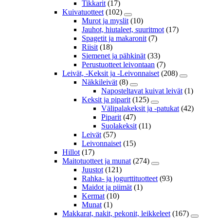
Tikkarit
(17)
Kuivatuotteet
(102)
Murot ja myslit
(10)
Jauhot, hiutaleet, suuritmot
(17)
Spagetit ja makaronit
(7)
Riisit
(18)
Siemenet ja pähkinät
(33)
Perustuotteet leivontaan
(7)
Leivät, -Keksit ja -Leivonnaiset
(208)
Näkkileivät
(8)
Naposteltavat kuivat leivät
(1)
Keksit ja piparit
(125)
Välipalakeksit ja -patukat
(42)
Piparit
(47)
Suolakeksit
(11)
Leivät
(57)
Leivonnaiset
(15)
Hillot
(17)
Maitotuotteet ja munat
(274)
Juustot
(121)
Rahka- ja jogurttituotteet
(93)
Maidot ja piimät
(1)
Kermat
(10)
Munat
(1)
Makkarat, nakit, pekonit, leikkeleet
(167)