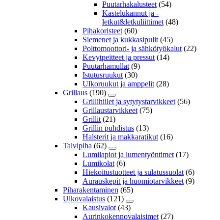
Puutarhakalusteet
(54)
Kastelukannut ja -
letkut&letkuliittimet
(48)
Pihakoristeet
(60)
Siemenet ja kukkasipulit
(45)
Polttomoottori- ja sähkötyökalut
(22)
Kevytpeitteet ja pressut
(14)
Puutarhamullat
(9)
Istutusruukut
(30)
Ulkoruukut ja amppelit
(28)
Grillaus
(190)
Grillihiilet ja sytytystarvikkeet
(56)
Grillaustarvikkeet
(75)
Grillit
(21)
Grillin puhdistus
(13)
Halsterit ja makkaratikut
(16)
Talvipiha
(62)
Lumilapiot ja lumentyöntimet
(17)
Lumikolat
(6)
Hiekoitustuotteet ja sulatussuolat
(6)
Aurauskepit ja huomiotarvikkeet
(9)
Piharakentaminen
(65)
Ulkovalaistus
(121)
Kausivalot
(43)
Aurinkokennovalaisimet
(27)