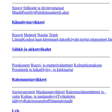
Sprayt
Silikonit ja tiivistysmassat
Maalit
Puuöljyt
Puhdistusaineet
Lakat
Kiinnitystarvikkeet
Ruuvit
Mutterit
Naulat
Teipit
Liimat
Koukut,haat,klemmarit,lukot
Köydet,ketjut,nippusiteet,lii
Sähkö-ja akkutyökalut
Porakoneet
Ruuvi- ja mutterivääntimet
Kulmahiomakone
Poranterät ja laikat
Hylsy- ja kärkisarjat
Rakennustarvikkeet
Suojavarusteet
Maalaustarvikkeet
Rakennuslämmittimet ja -
valot
Kulma- ja naulauslevyt
Työkalujen
säilytys
Rakennuspaljut
Pintamateriaalit
Lvis