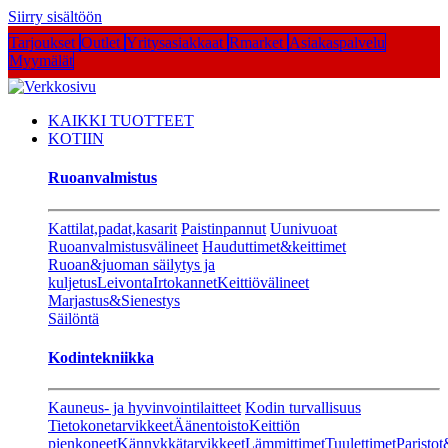
Siirry sisältöön
Tarjoukset
Outlet
Yritysasiakkaat
Rmarket
Asiakaspalvelu
Myymälät
KAIKKI TUOTTEET
KOTIIN
Ruoanvalmistus
Kattilat,padat,kasarit
Paistinpannut
Uunivuoat
Ruoanvalmistusvälineet
Hauduttimet&keittimet
Ruoan&juoman säilytys ja
kuljetus
Leivonta
Irtokannet
Keittiövälineet
Marjastus&Sienestys
Säilöntä
Kodintekniikka
Kauneus- ja hyvinvointilaitteet
Kodin turvallisuus
Tietokonetarvikkeet
Äänentoisto
Keittiön
pienkoneet
Kännykkätarvikkeet
Lämmittimet
Tuulettimet
Paristot