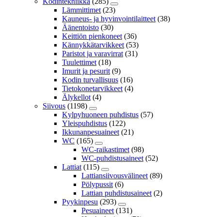
Kodintekniikka
(285)
Lämmittimet
(23)
Kauneus- ja hyvinvointilaitteet
(38)
Äänentoisto
(30)
Keittiön pienkoneet
(36)
Kännykkätarvikkeet
(53)
Paristot ja varavirrat
(31)
Tuulettimet
(18)
Imurit ja pesurit
(9)
Kodin turvallisuus
(16)
Tietokonetarvikkeet
(4)
Älykellot
(4)
Siivous
(1198)
Kylpyhuoneen puhdistus
(57)
Yleispuhdistus
(122)
Ikkunanpesuaineet
(21)
WC
(165)
WC-raikastimet
(98)
WC-puhdistusaineet
(52)
Lattiat
(115)
Lattiansiivousvälineet
(89)
Pölypussit
(6)
Lattian puhdistusaineet
(2)
Pyykinpesu
(293)
Pesuaineet
(131)