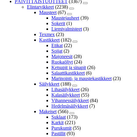
PÄIVITTÄISTUOTTEET
(3367)
Elintarvikkeet
(2238)
Mausteet
(67)
Maustejauheet
(39)
Sokerit
(1)
Liemivalmisteet
(3)
Texmex
(23)
Kastikkeet
(182)
Etikat
(22)
Soijat
(2)
Majoneesit
(28)
Ruokaöljyt
(24)
Ketsupit ja sinapit
(26)
Salaattikastikkeet
(6)
Marinointi- ja maustekastikkeet
(23)
Säilykkeet
(188)
Lihasäilykkeet
(26)
Kalasäilykkeet
(55)
Vihannessäilykkeet
(84)
Hedelmäsäilykkeet
(7)
Makeiset
(566)
Suklaat
(173)
Karkit
(221)
Purukumit
(55)
Pastillit
(93)