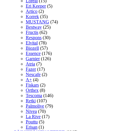
Loreal
(15)
Eri Keeper
(5)
Artico
(2)
Korrek
(35)
MUSTANG
(74)
Bestway
(25)
Fructis
(62)
Respons
(30)
Elvital
(78)
Biozell
(57)
Essence
(176)
Garnier
(126)
Atria
(7)
Fazer
(17)
Nescafe
(2)
A+
(4)
Fiskars
(2)
Orthex
(8)
Tescoma
(146)
Retki
(107)
Palmolive
(79)
Nivea
(70)
La Rive
(17)
Pouttu
(5)
Erisan
(1)