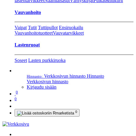
lastentarvikkeet
Naamiaisasut
Värityskirjat
Pulkat&liukurit
Vauvanhoito
Vaipat
Tutit
Tuttipullot
Ensiruokailu
Vauvanhoitotuotteet
Vauvatarvikkeet
Lastenruoat
Soseet
Lasten purkkiruoka
Verkkosivun hinnasto
Hinnasto
Hinnasto:
Verkkosivun hinnasto
Kirjaudu sisään
0
0
0