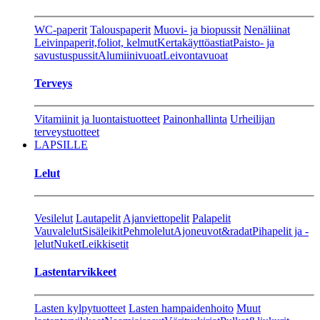
WC-paperit
Talouspaperit
Muovi- ja biopussit
Nenäliinat
Leivinpaperit,foliot, kelmut
Kertakäyttöastiat
Paisto- ja
savustuspussit
Alumiinivuoat
Leivontavuoat
Terveys
Vitamiinit ja luontaistuotteet
Painonhallinta
Urheilijan
terveystuotteet
LAPSILLE
Lelut
Vesilelut
Lautapelit
Ajanviettopelit
Palapelit
Vauvalelut
Sisäleikit
Pehmolelut
Ajoneuvot&radat
Pihapelit ja -
lelut
Nuket
Leikkisetit
Lastentarvikkeet
Lasten kylpytuotteet
Lasten hampaidenhoito
Muut