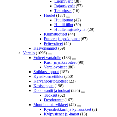
Luomivärit
(38)
Rajauskynät
(57)
Tekoripset
(16)
Huulet
(187)
Huulipunat
(42)
Huulikiillot
(59)
Huultenrajauskynät
(29)
Kulmatuotteet
(44)
Puuterit ja poskipunat
(67)
Peitevoiteet
(45)
Kasvonaamiot
(59)
Vartalo
(1096)
Voiteet vartalolle
(183)
Käsi- ja jalkavoiteet
(90)
Vartalovoiteet
(86)
Suihkusaippuat
(187)
Kynsikosmetiikka
(250)
Karvanpoistotuotteet
(23)
Käsisaippua
(198)
Deodorantit ja tuoksut
(226)
Tuoksut
(62)
Deodorantit
(167)
Muut hoitotarvikkeet
(42)
Kynsileikkurit ja kynsisakset
(8)
Kylpysienet ja -harjat
(13)