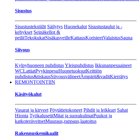
Sisustus
Sisustustekstiilit
Säilytys
Huonekalut
Sisustustaulut ja -
kehykset
Seinäkellot &
peilit
Tekokukat
Sisäkasveille
Kattaus
Koristeet
Valaistus
Sauna
Siivous
Kylpyhuoneen puhdistus
Yleispuhdistus
Ikkunanpesuaineet
WC
Lattiat
Pyykinpesu
Huonetuoksut
Keittiön
puhdistus&tiskaus
Siivousvälineet
Ämpärit&vadit
Kierrätys
REMONTOINTIIN
Käsityökalut
Vasarat ja kirveet
Pöytätietokoneet
Pihdit ja leikkurt
Sahat
Hionta
Työkalusetit
Mitat ja suorakulmat
Puukot ja
katkoteräveitset
Muuraus,rappaus,laatoitus
Rakennuskemikaalit