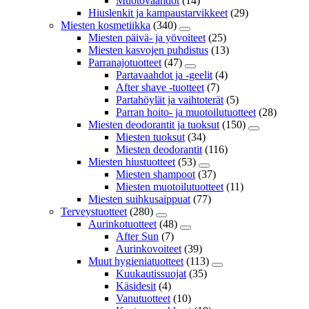
Muotovaahdot
(14)
Hiuslenkit ja kampaustarvikkeet
(29)
Miesten kosmetiikka
(340)
Miesten päivä- ja yövoiteet
(25)
Miesten kasvojen puhdistus
(13)
Parranajotuotteet
(47)
Partavaahdot ja -geelit
(4)
After shave -tuotteet
(7)
Partahöylät ja vaihtoterät
(5)
Parran hoito- ja muotoilutuotteet
(28)
Miesten deodorantit ja tuoksut
(150)
Miesten tuoksut
(34)
Miesten deodorantit
(116)
Miesten hiustuotteet
(53)
Miesten shampoot
(37)
Miesten muotoilutuotteet
(11)
Miesten suihkusaippuat
(77)
Terveystuotteet
(280)
Aurinkotuotteet
(48)
After Sun
(7)
Aurinkovoiteet
(39)
Muut hygieniatuotteet
(113)
Kuukautissuojat
(35)
Käsidesit
(4)
Vanutuotteet
(10)