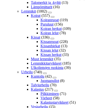
Talomerkit ja -kyltit
(13)
Lämpömittarit
(16)
Lemmikit
(1002)
Koirat
(557)
Koiranruoat
(119)
Puruluut
(156)
Koiran herkut
(109)
Koiran lelut
(78)
Kissat
(336)
Kissanruoat
(228)
Kissanhiekat
(13)
Kissan lelut
(32)
Kissan herkut
(33)
Muut lemmikit
(35)
Lemmikkitarvikkeet
(185)
Ulkolintujen ruokinta
(39)
Urheilu
(740)
Kuntoilu
(42)
Juomapullot
(8)
Talviurheilu
(70)
Kalastus
(217)
Pilkkiminen
(71)
Vieheet
(58)
Kalastustarvikkeet
(51)
Vesiurheilu
(15)