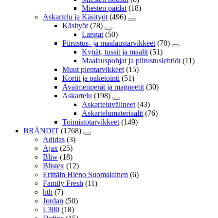
Miesten paidat
(18)
Askartelu ja Käsityöt
(496)
Käsityöt
(78)
Langat
(50)
Piirustus- ja maalaustarvikkeet
(70)
Kynät, tussit ja maalit
(51)
Maalauspohjat ja piirustuslehtiöt
(11)
Muut pientarvikkeet
(15)
Kortit ja paketointi
(51)
Avaimenperät ja magneetit
(30)
Askartelu
(198)
Askarteluvälineet
(43)
Askartelumateriaalit
(76)
Toimistotarvikkeet
(149)
BRÄNDIT
(1768)
Adidas
(3)
Ajax
(25)
Bliw
(18)
Blistex
(12)
Erittäin Hieno Suomalainen
(6)
Family Fresh
(11)
hth
(7)
Jordan
(50)
L300
(18)