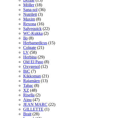
Define
(15)
Möller
(18)
Sana-sol
(36)
Nutrilett
(3)
Maxim
(8)
Rexona
(16)
Salvequick
(22)
WC-Kukka
(2)
Ilo
(8)
Herbamedicus
(15)
Colgate
(21)
LV
(58)
Herbina
(29)
Old El Paso
(8)
Oxygenol
(12)
BiC
(7)
Kikkoman
(21)
Rajamäen
(13)
Tabac
(8)
XZ
(48)
Risella
(2)
Ainu
(47)
JEAN MARC
(22)
GILLETTE
(1)
Brait
(28)