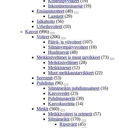
Kosteuspyyhkeet
(19)
Inkontinenssisuojat
(19)
Ensiaputuotteet
(40)
Laastarit
(29)
Jalkahoito
(56)
Urheiluvoiteet
(10)
Kasvot
(996)
Voiteet
(206)
Päivä- ja yövoiteet
(107)
Silmänympärysvoiteet
(18)
Huulirasvat
(48)
Meikkisiveltimet ja muut tarvikkeet
(73)
Meikkisiveltimet
(28)
Meikkisienet
(12)
Muut meikkaustarvikkeet
(22)
Seerumit
(53)
Puhdistus
(96)
Silmämeikin puhdistusaineet
(16)
Kasvovedet
(23)
Puhdistusgeelit
(39)
Kasvokuorinta
(14)
Meikit
(560)
Meikkivoiteet ja primerit
(57)
Silmämeikit
(170)
Ripsivärit
(45)