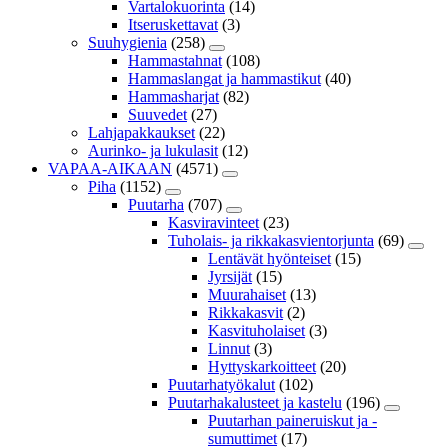
Vartalokuorinta
(14)
Itseruskettavat
(3)
Suuhygienia
(258)
Hammastahnat
(108)
Hammaslangat ja hammastikut
(40)
Hammasharjat
(82)
Suuvedet
(27)
Lahjapakkaukset
(22)
Aurinko- ja lukulasit
(12)
VAPAA-AIKAAN
(4571)
Piha
(1152)
Puutarha
(707)
Kasviravinteet
(23)
Tuholais- ja rikkakasvientorjunta
(69)
Lentävät hyönteiset
(15)
Jyrsijät
(15)
Muurahaiset
(13)
Rikkakasvit
(2)
Kasvituholaiset
(3)
Linnut
(3)
Hyttyskarkoitteet
(20)
Puutarhatyökalut
(102)
Puutarhakalusteet ja kastelu
(196)
Puutarhan paineruiskut ja -
sumuttimet
(17)