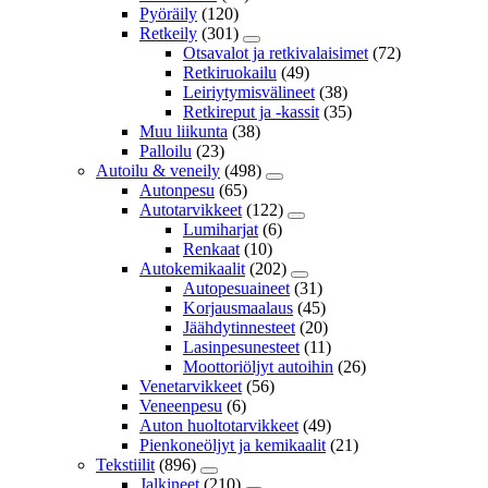
Pyöräily
(120)
Retkeily
(301)
Otsavalot ja retkivalaisimet
(72)
Retkiruokailu
(49)
Leiriytymisvälineet
(38)
Retkireput ja -kassit
(35)
Muu liikunta
(38)
Palloilu
(23)
Autoilu & veneily
(498)
Autonpesu
(65)
Autotarvikkeet
(122)
Lumiharjat
(6)
Renkaat
(10)
Autokemikaalit
(202)
Autopesuaineet
(31)
Korjausmaalaus
(45)
Jäähdytinnesteet
(20)
Lasinpesunesteet
(11)
Moottoriöljyt autoihin
(26)
Venetarvikkeet
(56)
Veneenpesu
(6)
Auton huoltotarvikkeet
(49)
Pienkoneöljyt ja kemikaalit
(21)
Tekstiilit
(896)
Jalkineet
(210)