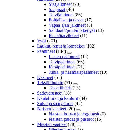
Sisäjalkineet
(20)
Saappaat
(46)
Talvijalkineet
(86)
Pohjalliset ja nastat
(17)
Vapaa-ajan jalkineet
(8)
Sandaalit/puutarhakengät
(13)
Kenkätarvikkeet
(11)
Vyöt
(201)
Laukut, reput ja lompakot
(102)
Päähineet
(144)
Lasten päähineet
(15)
Talvipäähineet
(66)
Kesäpäähineet
(21)
Juhla- ja naamiaispäähineet
(10)
Käsineet
(51)
Tekstiilihuolto
(51)
Tekstiilivärit
(13)
Sadevarusteet
(18)
Kaulahuivit ja kaulurit
(34)
Sukat ja säärystimet
(42)
Naisten vaatteet
(20)
Naisten housut ja leggingsit
(9)
Naisten paidat ja puserot
(15)
Miesten vaatteet
(28)
Miesten housut
(8)