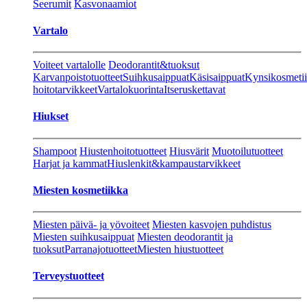
Seerumit
Kasvonaamiot
Vartalo
Voiteet vartalolle
Deodorantit&tuoksut
Karvanpoistotuotteet
Suihkusaippuat
Käsisaippuat
Kynsikosmeti
hoitotarvikkeet
Vartalokuorinta
Itseruskettavat
Hiukset
Shampoot
Hiustenhoitotuotteet
Hiusvärit
Muotoilutuotteet
Harjat ja kammat
Hiuslenkit&kampaustarvikkeet
Miesten kosmetiikka
Miesten päivä- ja yövoiteet
Miesten kasvojen puhdistus
Miesten suihkusaippuat
Miesten deodorantit ja
tuoksut
Parranajotuotteet
Miesten hiustuotteet
Terveystuotteet