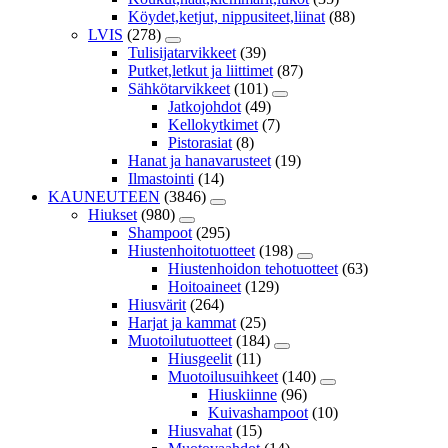
Köydet,ketjut, nippusiteet,liinat
(88)
LVIS
(278)
Tulisijatarvikkeet
(39)
Putket,letkut ja liittimet
(87)
Sähkötarvikkeet
(101)
Jatkojohdot
(49)
Kellokytkimet
(7)
Pistorasiat
(8)
Hanat ja hanavarusteet
(19)
Ilmastointi
(14)
KAUNEUTEEN
(3846)
Hiukset
(980)
Shampoot
(295)
Hiustenhoitotuotteet
(198)
Hiustenhoidon tehotuotteet
(63)
Hoitoaineet
(129)
Hiusvärit
(264)
Harjat ja kammat
(25)
Muotoilutuotteet
(184)
Hiusgeelit
(11)
Muotoilusuihkeet
(140)
Hiuskiinne
(96)
Kuivashampoot
(10)
Hiusvahat
(15)