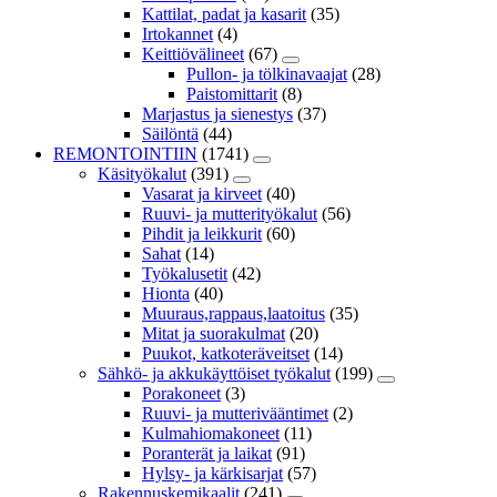
Kattilat, padat ja kasarit
(35)
Irtokannet
(4)
Keittiövälineet
(67)
Pullon- ja tölkinavaajat
(28)
Paistomittarit
(8)
Marjastus ja sienestys
(37)
Säilöntä
(44)
REMONTOINTIIN
(1741)
Käsityökalut
(391)
Vasarat ja kirveet
(40)
Ruuvi- ja mutterityökalut
(56)
Pihdit ja leikkurit
(60)
Sahat
(14)
Työkalusetit
(42)
Hionta
(40)
Muuraus,rappaus,laatoitus
(35)
Mitat ja suorakulmat
(20)
Puukot, katkoteräveitset
(14)
Sähkö- ja akkukäyttöiset työkalut
(199)
Porakoneet
(3)
Ruuvi- ja mutterivääntimet
(2)
Kulmahiomakoneet
(11)
Poranterät ja laikat
(91)
Hylsy- ja kärkisarjat
(57)
Rakennuskemikaalit
(241)