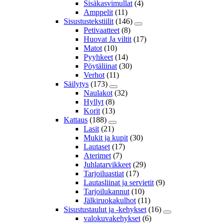
Sisäkasvimullat
(4)
Amppelit
(11)
Sisustustekstiilit
(146)
Petivaatteet
(8)
Huovat Ja viltit
(17)
Matot
(10)
Pyyhkeet
(14)
Pöytäliinat
(30)
Verhot
(11)
Säilytys
(173)
Naulakot
(32)
Hyllyt
(8)
Korit
(13)
Kattaus
(188)
Lasit
(21)
Mukit ja kupit
(30)
Lautaset
(17)
Aterimet
(7)
Juhlatarvikkeet
(29)
Tarjoiluastiat
(17)
Lautasliinat ja servietit
(9)
Tarjoilukannut
(10)
Jälkiruokakulhot
(11)
Sisustustaulut ja -kehykset
(16)
valokuvakehykset
(6)