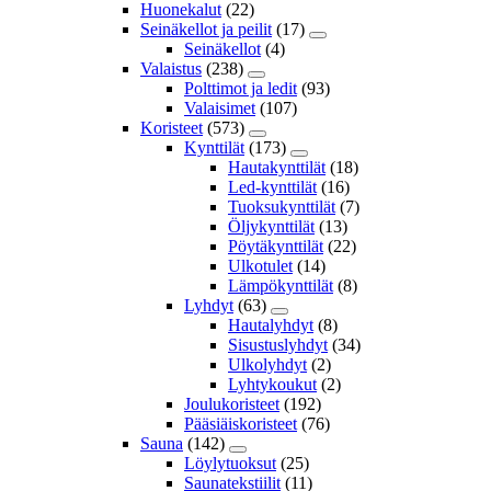
Huonekalut
(22)
Seinäkellot ja peilit
(17)
Seinäkellot
(4)
Valaistus
(238)
Polttimot ja ledit
(93)
Valaisimet
(107)
Koristeet
(573)
Kynttilät
(173)
Hautakynttilät
(18)
Led-kynttilät
(16)
Tuoksukynttilät
(7)
Öljykynttilät
(13)
Pöytäkynttilät
(22)
Ulkotulet
(14)
Lämpökynttilät
(8)
Lyhdyt
(63)
Hautalyhdyt
(8)
Sisustuslyhdyt
(34)
Ulkolyhdyt
(2)
Lyhtykoukut
(2)
Joulukoristeet
(192)
Pääsiäiskoristeet
(76)
Sauna
(142)
Löylytuoksut
(25)
Saunatekstiilit
(11)