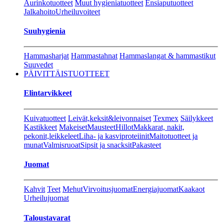
Aurinkotuotteet
Muut hygieniatuotteet
Ensiaputuotteet
Jalkahoito
Urheiluvoiteet
Suuhygienia
Hammasharjat
Hammastahnat
Hammaslangat & hammastikut
Suuvedet
PÄIVITTÄISTUOTTEET
Elintarvikkeet
Kuivatuotteet
Leivät,keksit&leivonnaiset
Texmex
Säilykkeet
Kastikkeet
Makeiset
Mausteet
Hillot
Makkarat, nakit,
pekonit,leikkeleet
Liha- ja kasviproteiinit
Maitotuotteet ja
munat
Valmisruoat
Sipsit ja snacksit
Pakasteet
Juomat
Kahvit
Teet
Mehut
Virvoitusjuomat
Energiajuomat
Kaakaot
Urheilujuomat
Taloustavarat