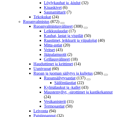
Löylykauhat ja -kiulut
(32)
Kiuaskivet
(6)
Saunamittarit
(7)
Tekokukat
(24)
Ruoanvalmistus
(872)
Ruoanvalmistusvälineet
(308)
Leikkuulaudat
(17)
Kauhat, lastat ja vispilät
(50)
Raastimet, leikkurit ja viipaloijat
(40)
Mitta-astiat
(20)
Veitset
(43)
Jääpalamuotit
(2)
Grillausvälineet
(18)
Hauduttimet ja keittimet
(14)
Uunivuoat
(60)
Ruoan ja juoman säilytys ja kuljetus
(280)
Ruoansäilytysastiat
(137)
Säilöntäastiat
(22)
Kylmälaukut ja -kallet
(43)
Maustemyllyt, -sirottimet ja kastikekannut
(24)
Vesikanisterit
(11)
Termosastiat
(50)
Leivonta
(94)
Paistinpannut
(32)