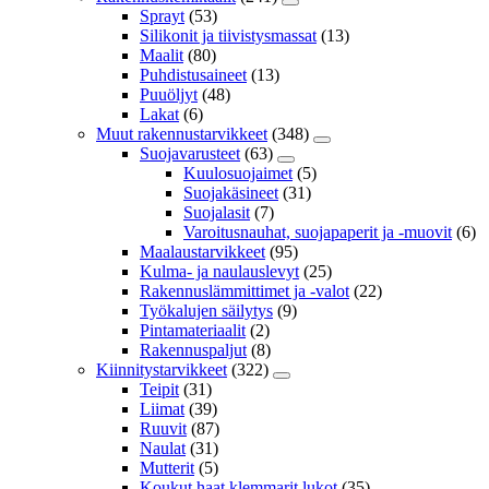
Sprayt
(53)
Silikonit ja tiivistysmassat
(13)
Maalit
(80)
Puhdistusaineet
(13)
Puuöljyt
(48)
Lakat
(6)
Muut rakennustarvikkeet
(348)
Suojavarusteet
(63)
Kuulosuojaimet
(5)
Suojakäsineet
(31)
Suojalasit
(7)
Varoitusnauhat, suojapaperit ja -muovit
(6)
Maalaustarvikkeet
(95)
Kulma- ja naulauslevyt
(25)
Rakennuslämmittimet ja -valot
(22)
Työkalujen säilytys
(9)
Pintamateriaalit
(2)
Rakennuspaljut
(8)
Kiinnitystarvikkeet
(322)
Teipit
(31)
Liimat
(39)
Ruuvit
(87)
Naulat
(31)
Mutterit
(5)
Koukut,haat,klemmarit,lukot
(35)