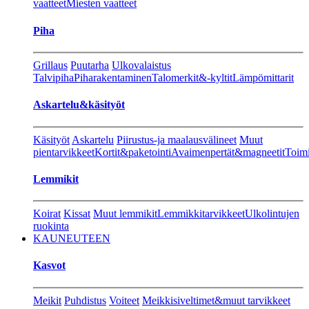
vaatteet
Miesten vaatteet
Piha
Grillaus
Puutarha
Ulkovalaistus
Talvipiha
Piharakentaminen
Talomerkit&-kyltit
Lämpömittarit
Askartelu&käsityöt
Käsityöt
Askartelu
Piirustus-ja maalausvälineet
Muut
pientarvikkeet
Kortit&paketointi
Avaimenpertät&magneetit
Toimi
Lemmikit
Koirat
Kissat
Muut lemmikit
Lemmikkitarvikkeet
Ulkolintujen
ruokinta
KAUNEUTEEN
Kasvot
Meikit
Puhdistus
Voiteet
Meikkisiveltimet&muut tarvikkeet