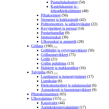
Puutarhakalusteet
(54)
Kastelukannut ja -
letkut&letkuliittimet
(48)
Pihakoristeet
(56)
Siemenet ja kukkasipulit
(42)
Polttomoottori- ja sähkötyökalut
(22)
Kevytpeitteet ja pressut
(14)
Puutarhamullat
(9)
Istutusruukut
(30)
Ulkoruukut ja amppelit
(28)
Grillaus
(190)
Grillihiilet ja sytytystarvikkeet
(56)
Grillaustarvikkeet
(75)
Grillit
(21)
Grillin puhdistus
(13)
Halsterit ja makkaratikut
(16)
Talvipiha
(62)
Lumilapiot ja lumentyöntimet
(17)
Lumikolat
(6)
Hiekoitustuotteet ja sulatussuolat
(6)
Aurauskepit ja huomiotarvikkeet
(9)
Piharakentaminen
(65)
Ulkovalaistus
(115)
Kausivalot
(44)
Aurinkokennovalaisimet
(17)