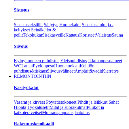
Sisustus
Sisustustekstiilit
Säilytys
Huonekalut
Sisustustaulut ja -
kehykset
Seinäkellot &
peilit
Tekokukat
Sisäkasveille
Kattaus
Koristeet
Valaistus
Sauna
Siivous
Kylpyhuoneen puhdistus
Yleispuhdistus
Ikkunanpesuaineet
WC
Lattiat
Pyykinpesu
Huonetuoksut
Keittiön
puhdistus&tiskaus
Siivousvälineet
Ämpärit&vadit
Kierrätys
REMONTOINTIIN
Käsityökalut
Vasarat ja kirveet
Pöytätietokoneet
Pihdit ja leikkurt
Sahat
Hionta
Työkalusetit
Mitat ja suorakulmat
Puukot ja
katkoteräveitset
Muuraus,rappaus,laatoitus
Rakennuskemikaalit