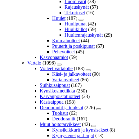
Luomivärit
(38)
Rajauskynät
(57)
Tekoripset
(16)
Huulet
(187)
Huulipunat
(42)
Huulikiillot
(59)
Huultenrajauskynät
(29)
Kulmatuotteet
(44)
Puuterit ja poskipunat
(67)
Peitevoiteet
(45)
Kasvonaamiot
(59)
Vartalo
(1096)
Voiteet vartalolle
(183)
Käsi- ja jalkavoiteet
(90)
Vartalovoiteet
(86)
Suihkusaippuat
(187)
Kynsikosmetiikka
(250)
Karvanpoistotuotteet
(23)
Käsisaippua
(198)
Deodorantit ja tuoksut
(226)
Tuoksut
(62)
Deodorantit
(167)
Muut hoitotarvikkeet
(42)
Kynsileikkurit ja kynsisakset
(8)
Kylpysienet ja -harjat
(13)