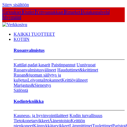
Siirry sisältöön
Tarjoukset
Outlet
Yritysasiakkaat
Rmarket
Asiakaspalvelu
Myymälät
KAIKKI TUOTTEET
KOTIIN
Ruoanvalmistus
Kattilat,padat,kasarit
Paistinpannut
Uunivuoat
Ruoanvalmistusvälineet
Hauduttimet&keittimet
Ruoan&juoman säilytys ja
kuljetus
Leivonta
Irtokannet
Keittiövälineet
Marjastus&Sienestys
Säilöntä
Kodintekniikka
Kauneus- ja hyvinvointilaitteet
Kodin turvallisuus
Tietokonetarvikkeet
Äänentoisto
Keittiön
pienkoneet
Kännykkätarvikkeet
Lämmittimet
Tuulettimet
Paristot