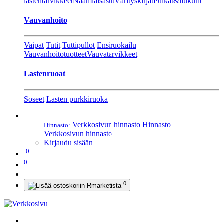
lastentarvikkeet
Naamiaisasut
Värityskirjat
Pulkat&liukurit
Vauvanhoito
Vaipat
Tutit
Tuttipullot
Ensiruokailu
Vauvanhoitotuotteet
Vauvatarvikkeet
Lastenruoat
Soseet
Lasten purkkiruoka
Verkkosivun hinnasto
Hinnasto
Hinnasto:
Verkkosivun hinnasto
Kirjaudu sisään
0
0
0