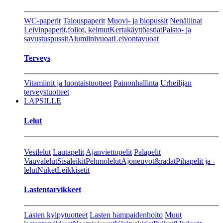
WC-paperit
Talouspaperit
Muovi- ja biopussit
Nenäliinat
Leivinpaperit,foliot, kelmut
Kertakäyttöastiat
Paisto- ja
savustuspussit
Alumiinivuoat
Leivontavuoat
Terveys
Vitamiinit ja luontaistuotteet
Painonhallinta
Urheilijan
terveystuotteet
LAPSILLE
Lelut
Vesilelut
Lautapelit
Ajanviettopelit
Palapelit
Vauvalelut
Sisäleikit
Pehmolelut
Ajoneuvot&radat
Pihapelit ja -
lelut
Nuket
Leikkisetit
Lastentarvikkeet
Lasten kylpytuotteet
Lasten hampaidenhoito
Muut