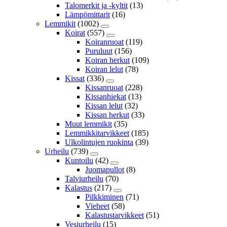
Talomerkit ja -kyltit
(13)
Lämpömittarit
(16)
Lemmikit
(1002)
Koirat
(557)
Koiranruoat
(119)
Puruluut
(156)
Koiran herkut
(109)
Koiran lelut
(78)
Kissat
(336)
Kissanruoat
(228)
Kissanhiekat
(13)
Kissan lelut
(32)
Kissan herkut
(33)
Muut lemmikit
(35)
Lemmikkitarvikkeet
(185)
Ulkolintujen ruokinta
(39)
Urheilu
(739)
Kuntoilu
(42)
Juomapullot
(8)
Talviurheilu
(70)
Kalastus
(217)
Pilkkiminen
(71)
Vieheet
(58)
Kalastustarvikkeet
(51)
Vesiurheilu
(15)