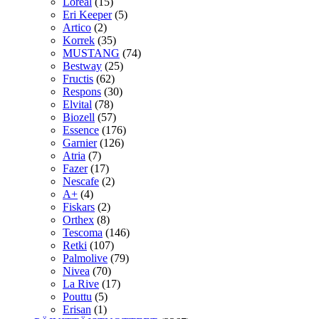
Loreal
(15)
Eri Keeper
(5)
Artico
(2)
Korrek
(35)
MUSTANG
(74)
Bestway
(25)
Fructis
(62)
Respons
(30)
Elvital
(78)
Biozell
(57)
Essence
(176)
Garnier
(126)
Atria
(7)
Fazer
(17)
Nescafe
(2)
A+
(4)
Fiskars
(2)
Orthex
(8)
Tescoma
(146)
Retki
(107)
Palmolive
(79)
Nivea
(70)
La Rive
(17)
Pouttu
(5)
Erisan
(1)