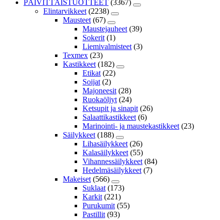
PÄIVITTÄISTUOTTEET
(3367)
Elintarvikkeet
(2238)
Mausteet
(67)
Maustejauheet
(39)
Sokerit
(1)
Liemivalmisteet
(3)
Texmex
(23)
Kastikkeet
(182)
Etikat
(22)
Soijat
(2)
Majoneesit
(28)
Ruokaöljyt
(24)
Ketsupit ja sinapit
(26)
Salaattikastikkeet
(6)
Marinointi- ja maustekastikkeet
(23)
Säilykkeet
(188)
Lihasäilykkeet
(26)
Kalasäilykkeet
(55)
Vihannessäilykkeet
(84)
Hedelmäsäilykkeet
(7)
Makeiset
(566)
Suklaat
(173)
Karkit
(221)
Purukumit
(55)
Pastillit
(93)