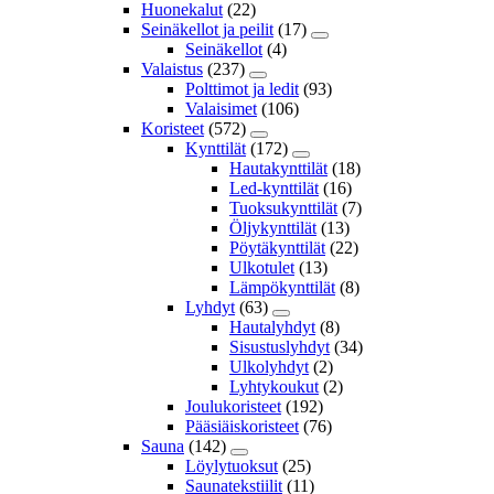
Huonekalut
(22)
Seinäkellot ja peilit
(17)
Seinäkellot
(4)
Valaistus
(237)
Polttimot ja ledit
(93)
Valaisimet
(106)
Koristeet
(572)
Kynttilät
(172)
Hautakynttilät
(18)
Led-kynttilät
(16)
Tuoksukynttilät
(7)
Öljykynttilät
(13)
Pöytäkynttilät
(22)
Ulkotulet
(13)
Lämpökynttilät
(8)
Lyhdyt
(63)
Hautalyhdyt
(8)
Sisustuslyhdyt
(34)
Ulkolyhdyt
(2)
Lyhtykoukut
(2)
Joulukoristeet
(192)
Pääsiäiskoristeet
(76)
Sauna
(142)
Löylytuoksut
(25)
Saunatekstiilit
(11)