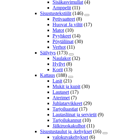
Sisäkasvimullat
(4)
Amppelit
(11)
Sisustustekstiilit
(146)
Petivaatteet
(8)
Huovat Ja viltit
(17)
Matot
(10)
Pyyhkeet
(14)
Pöytäliinat
(30)
Verhot
(11)
Säilytys
(173)
Naulakot
(32)
Hyllyt
(8)
Korit
(13)
Kattaus
(188)
Lasit
(21)
Mukit ja kupit
(30)
Lautaset
(17)
Aterimet
(7)
Juhlatarvikkeet
(29)
Tarjoiluastiat
(17)
Lautasliinat ja servietit
(9)
Tarjoilukannut
(10)
Jälkiruokakulhot
(11)
Sisustustaulut ja -kehykset
(16)
valokuvakehykset
(6)