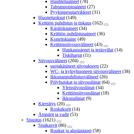
Huuhteluaineet
(78)
Tahranpoistoaineet
(27)
Pyykinpesutarvikkeet
(31)
Huonetuoksut
(149)
Keittiön puhdistus ja tiskaus
(162)
Käsitiskiaineet
(34)
Keittiön puhdistusaineet
(36)
Konetiskiaine
(49)
Keittiönsiivousvälineet
(43)
Hankaussienet ja teräsvillat
(14)
Tiskiharjat
(11)
Siivousvälineet
(204)
suojakäsineet siivoukseen
(22)
WC- ja kylpyhuoneen siivousvälineet
(38)
Ikkunanpuhdistusvälineet
(26)
Pölyhuiskat ja siivousliinat
(64)
Yleissiivousliinat
(34)
Keittiönsiivousliinat
(18)
Ikkunaliinat
(9)
Kierrätys
(20)
Roskakorit
(14)
Ämpärit ja vadit
(53)
Sisustus
(1621)
Sisäkasvit
(86)
Ruukut ja aluslautaset
(58)