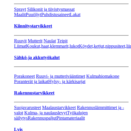
Sprayt
Silikonit ja tiivistysmassat
Maalit
Puuöljyt
Puhdistusaineet
Lakat
Kiinnitystarvikkeet
Ruuvit
Mutterit
Naulat
Teipit
Liimat
Koukut,haat,klemmarit,lukot
Köydet,ketjut,nippusiteet,lii
Sähkö-ja akkutyökalut
Porakoneet
Ruuvi- ja mutterivääntimet
Kulmahiomakone
Poranterät ja laikat
Hylsy- ja kärkisarjat
Rakennustarvikkeet
Suojavarusteet
Maalaustarvikkeet
Rakennuslämmittimet ja -
valot
Kulma- ja naulauslevyt
Työkalujen
säilytys
Rakennuspaljut
Pintamateriaalit
Lvis