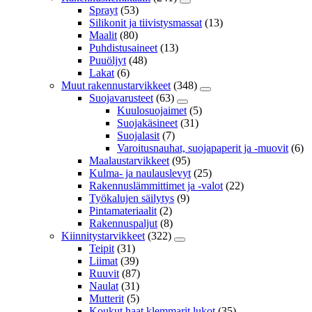
Sprayt
(53)
Silikonit ja tiivistysmassat
(13)
Maalit
(80)
Puhdistusaineet
(13)
Puuöljyt
(48)
Lakat
(6)
Muut rakennustarvikkeet
(348)
Suojavarusteet
(63)
Kuulosuojaimet
(5)
Suojakäsineet
(31)
Suojalasit
(7)
Varoitusnauhat, suojapaperit ja -muovit
(6)
Maalaustarvikkeet
(95)
Kulma- ja naulauslevyt
(25)
Rakennuslämmittimet ja -valot
(22)
Työkalujen säilytys
(9)
Pintamateriaalit
(2)
Rakennuspaljut
(8)
Kiinnitystarvikkeet
(322)
Teipit
(31)
Liimat
(39)
Ruuvit
(87)
Naulat
(31)
Mutterit
(5)
Koukut,haat,klemmarit,lukot
(35)