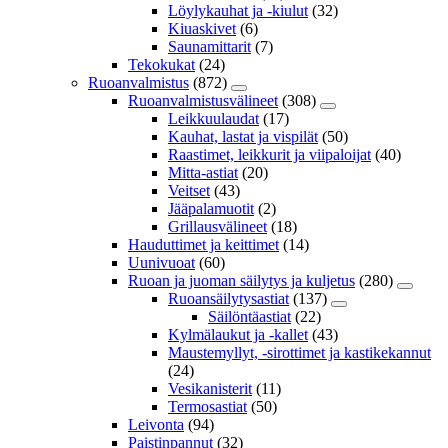
Löylykauhat ja -kiulut
(32)
Kiuaskivet
(6)
Saunamittarit
(7)
Tekokukat
(24)
Ruoanvalmistus
(872)
Ruoanvalmistusvälineet
(308)
Leikkuulaudat
(17)
Kauhat, lastat ja vispilät
(50)
Raastimet, leikkurit ja viipaloijat
(40)
Mitta-astiat
(20)
Veitset
(43)
Jääpalamuotit
(2)
Grillausvälineet
(18)
Hauduttimet ja keittimet
(14)
Uunivuoat
(60)
Ruoan ja juoman säilytys ja kuljetus
(280)
Ruoansäilytysastiat
(137)
Säilöntäastiat
(22)
Kylmälaukut ja -kallet
(43)
Maustemyllyt, -sirottimet ja kastikekannut
(24)
Vesikanisterit
(11)
Termosastiat
(50)
Leivonta
(94)
Paistinpannut
(32)