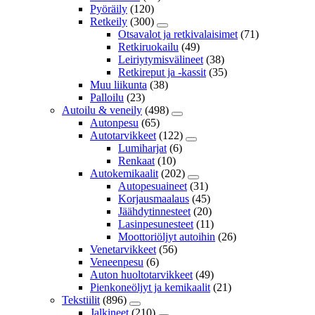
Pyöräily
(120)
Retkeily
(300)
Otsavalot ja retkivalaisimet
(71)
Retkiruokailu
(49)
Leiriytymisvälineet
(38)
Retkireput ja -kassit
(35)
Muu liikunta
(38)
Palloilu
(23)
Autoilu & veneily
(498)
Autonpesu
(65)
Autotarvikkeet
(122)
Lumiharjat
(6)
Renkaat
(10)
Autokemikaalit
(202)
Autopesuaineet
(31)
Korjausmaalaus
(45)
Jäähdytinnesteet
(20)
Lasinpesunesteet
(11)
Moottoriöljyt autoihin
(26)
Venetarvikkeet
(56)
Veneenpesu
(6)
Auton huoltotarvikkeet
(49)
Pienkoneöljyt ja kemikaalit
(21)
Tekstiilit
(896)
Jalkineet
(210)