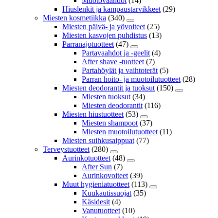
Muotovaahdot
(14)
Hiuslenkit ja kampaustarvikkeet
(29)
Miesten kosmetiikka
(340)
Miesten päivä- ja yövoiteet
(25)
Miesten kasvojen puhdistus
(13)
Parranajotuotteet
(47)
Partavaahdot ja -geelit
(4)
After shave -tuotteet
(7)
Partahöylät ja vaihtoterät
(5)
Parran hoito- ja muotoilutuotteet
(28)
Miesten deodorantit ja tuoksut
(150)
Miesten tuoksut
(34)
Miesten deodorantit
(116)
Miesten hiustuotteet
(53)
Miesten shampoot
(37)
Miesten muotoilutuotteet
(11)
Miesten suihkusaippuat
(77)
Terveystuotteet
(280)
Aurinkotuotteet
(48)
After Sun
(7)
Aurinkovoiteet
(39)
Muut hygieniatuotteet
(113)
Kuukautissuojat
(35)
Käsidesit
(4)
Vanutuotteet
(10)