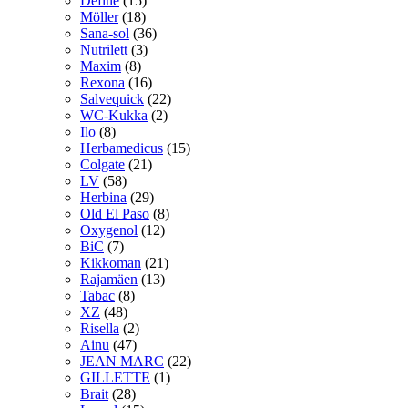
Define
(15)
Möller
(18)
Sana-sol
(36)
Nutrilett
(3)
Maxim
(8)
Rexona
(16)
Salvequick
(22)
WC-Kukka
(2)
Ilo
(8)
Herbamedicus
(15)
Colgate
(21)
LV
(58)
Herbina
(29)
Old El Paso
(8)
Oxygenol
(12)
BiC
(7)
Kikkoman
(21)
Rajamäen
(13)
Tabac
(8)
XZ
(48)
Risella
(2)
Ainu
(47)
JEAN MARC
(22)
GILLETTE
(1)
Brait
(28)