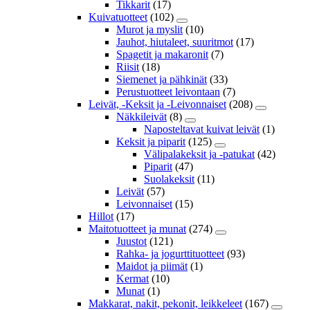
Tikkarit
(17)
Kuivatuotteet
(102)
Murot ja myslit
(10)
Jauhot, hiutaleet, suuritmot
(17)
Spagetit ja makaronit
(7)
Riisit
(18)
Siemenet ja pähkinät
(33)
Perustuotteet leivontaan
(7)
Leivät, -Keksit ja -Leivonnaiset
(208)
Näkkileivät
(8)
Naposteltavat kuivat leivät
(1)
Keksit ja piparit
(125)
Välipalakeksit ja -patukat
(42)
Piparit
(47)
Suolakeksit
(11)
Leivät
(57)
Leivonnaiset
(15)
Hillot
(17)
Maitotuotteet ja munat
(274)
Juustot
(121)
Rahka- ja jogurttituotteet
(93)
Maidot ja piimät
(1)
Kermat
(10)
Munat
(1)
Makkarat, nakit, pekonit, leikkeleet
(167)