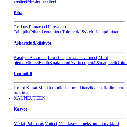
vaatteet
Miesten vaatteet
Piha
Grillaus
Puutarha
Ulkovalaistus
Talvipiha
Piharakentaminen
Talomerkit&-kyltit
Lämpömittarit
Askartelu&käsityöt
Käsityöt
Askartelu
Piirustus-ja maalausvälineet
Muut
pientarvikkeet
Kortit&paketointi
Avaimenpertät&magneetit
Toimi
Lemmikit
Koirat
Kissat
Muut lemmikit
Lemmikkitarvikkeet
Ulkolintujen
ruokinta
KAUNEUTEEN
Kasvot
Meikit
Puhdistus
Voiteet
Meikkisiveltimet&muut tarvikkeet