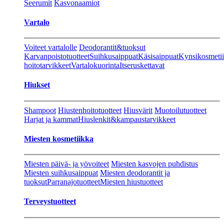
Seerumit
Kasvonaamiot
Vartalo
Voiteet vartalolle
Deodorantit&tuoksut
Karvanpoistotuotteet
Suihkusaippuat
Käsisaippuat
Kynsikosmeti
hoitotarvikkeet
Vartalokuorinta
Itseruskettavat
Hiukset
Shampoot
Hiustenhoitotuotteet
Hiusvärit
Muotoilutuotteet
Harjat ja kammat
Hiuslenkit&kampaustarvikkeet
Miesten kosmetiikka
Miesten päivä- ja yövoiteet
Miesten kasvojen puhdistus
Miesten suihkusaippuat
Miesten deodorantit ja
tuoksut
Parranajotuotteet
Miesten hiustuotteet
Terveystuotteet