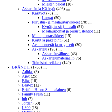
Miesten paidat
(18)
Askartelu ja Käsityöt
(496)
Käsityöt
(78)
Langat
(50)
Piirustus- ja maalaustarvikkeet
(70)
Kynät, tussit ja maalit
(51)
Maalauspohjat ja piirustuslehtiöt
(11)
Muut pientarvikkeet
(15)
Kortit ja paketointi
(51)
Avaimenperät ja magneetit
(30)
Askartelu
(198)
Askarteluvälineet
(43)
Askartelumateriaalit
(76)
Toimistotarvikkeet
(149)
BRÄNDIT
(1768)
Adidas
(3)
Ajax
(25)
Bliw
(18)
Blistex
(12)
Erittäin Hieno Suomalainen
(6)
Family Fresh
(11)
hth
(7)
Jordan
(50)
L300
(18)