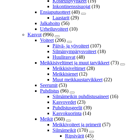
Kosteuspyyhkeet
(19)
Inkontinenssisuojat
(19)
Ensiaputuotteet
(40)
Laastarit
(29)
Jalkahoito
(56)
Urheiluvoiteet
(10)
Kasvot
(996)
Voiteet
(206)
Päivä- ja yövoiteet
(107)
Silmänympärysvoiteet
(18)
Huulirasvat
(48)
Meikkisiveltimet ja muut tarvikkeet
(73)
Meikkisiveltimet
(28)
Meikkisienet
(12)
Muut meikkaustarvikkeet
(22)
Seerumit
(53)
Puhdistus
(96)
Silmämeikin puhdistusaineet
(16)
Kasvovedet
(23)
Puhdistusgeelit
(39)
Kasvokuorinta
(14)
Meikit
(560)
Meikkivoiteet ja primerit
(57)
Silmämeikit
(170)
Ripsivärit
(45)