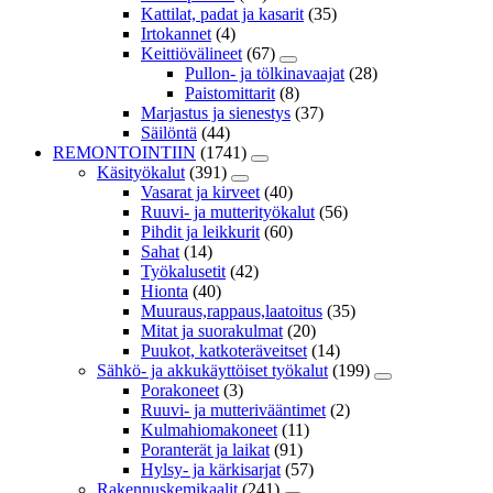
Kattilat, padat ja kasarit
(35)
Irtokannet
(4)
Keittiövälineet
(67)
Pullon- ja tölkinavaajat
(28)
Paistomittarit
(8)
Marjastus ja sienestys
(37)
Säilöntä
(44)
REMONTOINTIIN
(1741)
Käsityökalut
(391)
Vasarat ja kirveet
(40)
Ruuvi- ja mutterityökalut
(56)
Pihdit ja leikkurit
(60)
Sahat
(14)
Työkalusetit
(42)
Hionta
(40)
Muuraus,rappaus,laatoitus
(35)
Mitat ja suorakulmat
(20)
Puukot, katkoteräveitset
(14)
Sähkö- ja akkukäyttöiset työkalut
(199)
Porakoneet
(3)
Ruuvi- ja mutterivääntimet
(2)
Kulmahiomakoneet
(11)
Poranterät ja laikat
(91)
Hylsy- ja kärkisarjat
(57)
Rakennuskemikaalit
(241)