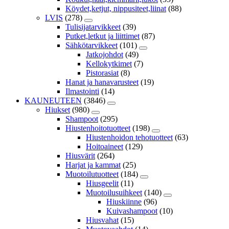
Köydet,ketjut, nippusiteet,liinat
(88)
LVIS
(278)
Tulisijatarvikkeet
(39)
Putket,letkut ja liittimet
(87)
Sähkötarvikkeet
(101)
Jatkojohdot
(49)
Kellokytkimet
(7)
Pistorasiat
(8)
Hanat ja hanavarusteet
(19)
Ilmastointi
(14)
KAUNEUTEEN
(3846)
Hiukset
(980)
Shampoot
(295)
Hiustenhoitotuotteet
(198)
Hiustenhoidon tehotuotteet
(63)
Hoitoaineet
(129)
Hiusvärit
(264)
Harjat ja kammat
(25)
Muotoilutuotteet
(184)
Hiusgeelit
(11)
Muotoilusuihkeet
(140)
Hiuskiinne
(96)
Kuivashampoot
(10)
Hiusvahat
(15)