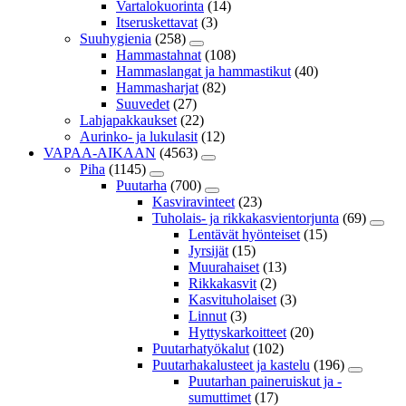
Vartalokuorinta
(14)
Itseruskettavat
(3)
Suuhygienia
(258)
Hammastahnat
(108)
Hammaslangat ja hammastikut
(40)
Hammasharjat
(82)
Suuvedet
(27)
Lahjapakkaukset
(22)
Aurinko- ja lukulasit
(12)
VAPAA-AIKAAN
(4563)
Piha
(1145)
Puutarha
(700)
Kasviravinteet
(23)
Tuholais- ja rikkakasvientorjunta
(69)
Lentävät hyönteiset
(15)
Jyrsijät
(15)
Muurahaiset
(13)
Rikkakasvit
(2)
Kasvituholaiset
(3)
Linnut
(3)
Hyttyskarkoitteet
(20)
Puutarhatyökalut
(102)
Puutarhakalusteet ja kastelu
(196)
Puutarhan paineruiskut ja -
sumuttimet
(17)