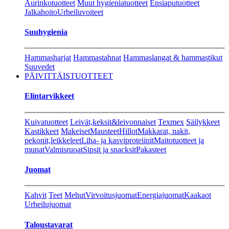
Aurinkotuotteet
Muut hygieniatuotteet
Ensiaputuotteet
Jalkahoito
Urheiluvoiteet
Suuhygienia
Hammasharjat
Hammastahnat
Hammaslangat & hammastikut
Suuvedet
PÄIVITTÄISTUOTTEET
Elintarvikkeet
Kuivatuotteet
Leivät,keksit&leivonnaiset
Texmex
Säilykkeet
Kastikkeet
Makeiset
Mausteet
Hillot
Makkarat, nakit,
pekonit,leikkeleet
Liha- ja kasviproteiinit
Maitotuotteet ja
munat
Valmisruoat
Sipsit ja snacksit
Pakasteet
Juomat
Kahvit
Teet
Mehut
Virvoitusjuomat
Energiajuomat
Kaakaot
Urheilujuomat
Taloustavarat