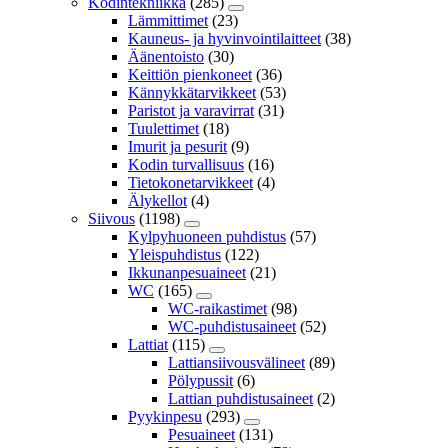
Kodintekniikka
(285)
Lämmittimet
(23)
Kauneus- ja hyvinvointilaitteet
(38)
Äänentoisto
(30)
Keittiön pienkoneet
(36)
Kännykkätarvikkeet
(53)
Paristot ja varavirrat
(31)
Tuulettimet
(18)
Imurit ja pesurit
(9)
Kodin turvallisuus
(16)
Tietokonetarvikkeet
(4)
Älykellot
(4)
Siivous
(1198)
Kylpyhuoneen puhdistus
(57)
Yleispuhdistus
(122)
Ikkunanpesuaineet
(21)
WC
(165)
WC-raikastimet
(98)
WC-puhdistusaineet
(52)
Lattiat
(115)
Lattiansiivousvälineet
(89)
Pölypussit
(6)
Lattian puhdistusaineet
(2)
Pyykinpesu
(293)
Pesuaineet
(131)