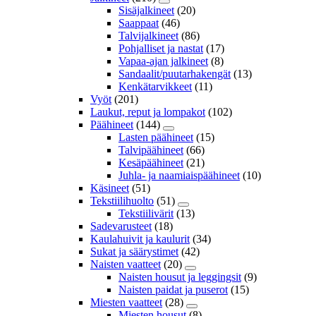
Sisäjalkineet
(20)
Saappaat
(46)
Talvijalkineet
(86)
Pohjalliset ja nastat
(17)
Vapaa-ajan jalkineet
(8)
Sandaalit/puutarhakengät
(13)
Kenkätarvikkeet
(11)
Vyöt
(201)
Laukut, reput ja lompakot
(102)
Päähineet
(144)
Lasten päähineet
(15)
Talvipäähineet
(66)
Kesäpäähineet
(21)
Juhla- ja naamiaispäähineet
(10)
Käsineet
(51)
Tekstiilihuolto
(51)
Tekstiilivärit
(13)
Sadevarusteet
(18)
Kaulahuivit ja kaulurit
(34)
Sukat ja säärystimet
(42)
Naisten vaatteet
(20)
Naisten housut ja leggingsit
(9)
Naisten paidat ja puserot
(15)
Miesten vaatteet
(28)
Miesten housut
(8)