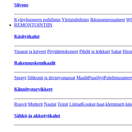
Siivous
Kylpyhuoneen puhdistus
Yleispuhdistus
Ikkunanpesuaineet
W
REMONTOINTIIN
Käsityökalut
Vasarat ja kirveet
Pöytätietokoneet
Pihdit ja leikkurt
Sahat
Hion
Rakennuskemikaalit
Sprayt
Silikonit ja tiivistysmassat
Maalit
Puuöljyt
Puhdistusainee
Kiinnitystarvikkeet
Ruuvit
Mutterit
Naulat
Teipit
Liimat
Koukut,haat,klemmarit,luk
Sähkö-ja akkutyökalut