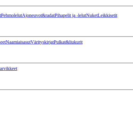
t
Pehmolelut
Ajoneuvot&radat
Pihapelit ja -lelut
Nuket
Leikkisetit
eet
Naamiaisasut
Värityskirjat
Pulkat&liukurit
arvikkeet