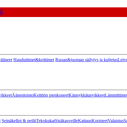
t
älineet
Hauduttimet&keittimet
Ruoan&juoman säilytys ja kuljetus
Leiv
vikkeet
Äänentoisto
Keittiön pienkoneet
Kännykkätarvikkeet
Lämmittime
t
Seinäkellot & peilit
Tekokukat
Sisäkasveille
Kattaus
Koristeet
Valaistus
S