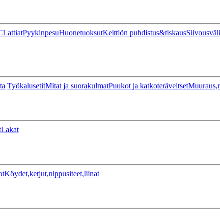
C
Lattiat
Pyykinpesu
Huonetuoksut
Keittiön puhdistus&tiskaus
Siivousväl
ta
Työkalusetit
Mitat ja suorakulmat
Puukot ja katkoteräveitset
Muuraus,r
t
Lakat
ot
Köydet,ketjut,nippusiteet,liinat