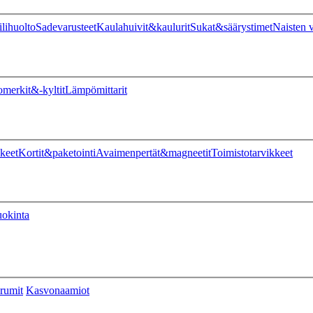
ilihuolto
Sadevarusteet
Kaulahuivit&kaulurit
Sukat&säärystimet
Naisten v
omerkit&-kyltit
Lämpömittarit
keet
Kortit&paketointi
Avaimenpertät&magneetit
Toimistotarvikkeet
uokinta
rumit
Kasvonaamiot