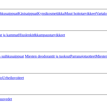
hkusaippuat
Käsisaippuat
Kynsikosmetiikka
Muut hoitotarvikkeet
Vartalo
at ja kammat
Hiuslenkit&kampaustarvikkeet
 suihkusaippuat
Miesten deodorantit ja tuoksut
Parranajotuotteet
Miesten
to
Urheiluvoiteet
uuvedet