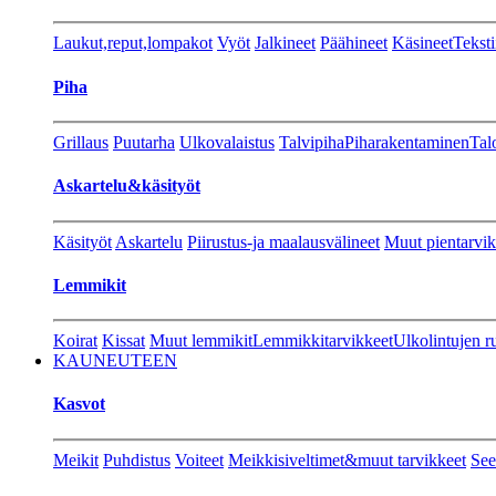
Laukut,reput,lompakot
Vyöt
Jalkineet
Päähineet
Käsineet
Teksti
Piha
Grillaus
Puutarha
Ulkovalaistus
Talvipiha
Piharakentaminen
Tal
Askartelu&käsityöt
Käsityöt
Askartelu
Piirustus-ja maalausvälineet
Muut pientarvik
Lemmikit
Koirat
Kissat
Muut lemmikit
Lemmikkitarvikkeet
Ulkolintujen r
KAUNEUTEEN
Kasvot
Meikit
Puhdistus
Voiteet
Meikkisiveltimet&muut tarvikkeet
See