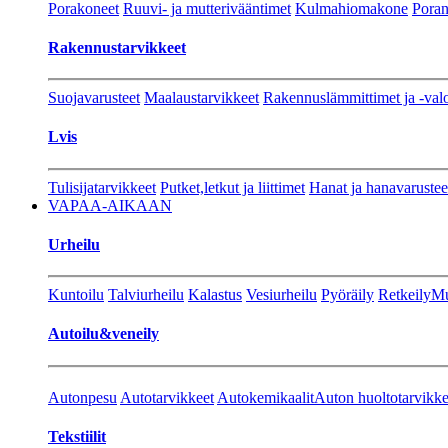
Porakoneet
Ruuvi- ja mutterivääntimet
Kulmahiomakone
Porant
Rakennustarvikkeet
Suojavarusteet
Maalaustarvikkeet
Rakennuslämmittimet ja -val
Lvis
Tulisijatarvikkeet
Putket,letkut ja liittimet
Hanat ja hanavarustee
VAPAA-AIKAAN
Urheilu
Kuntoilu
Talviurheilu
Kalastus
Vesiurheilu
Pyöräily
Retkeily
Mu
Autoilu&veneily
Autonpesu
Autotarvikkeet
Autokemikaalit
Auton huoltotarvikke
Tekstiilit