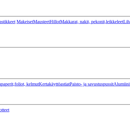
stikkeet
Makeiset
Mausteet
Hillot
Makkarat, nakit, pekonit,leikkeleet
Lih
paperit,foliot, kelmut
Kertakäyttöastiat
Paisto- ja savustuspussit
Alumiini
otteet