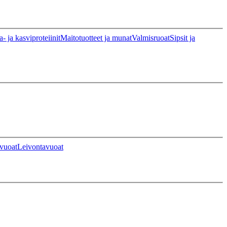
a- ja kasviproteiinit
Maitotuotteet ja munat
Valmisruoat
Sipsit ja
vuoat
Leivontavuoat