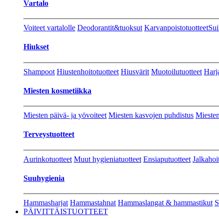
Vartalo
Voiteet vartalolle
Deodorantit&tuoksut
Karvanpoistotuotteet
Sui
Hiukset
Shampoot
Hiustenhoitotuotteet
Hiusvärit
Muotoilutuotteet
Harj
Miesten kosmetiikka
Miesten päivä- ja yövoiteet
Miesten kasvojen puhdistus
Miesten
Terveystuotteet
Aurinkotuotteet
Muut hygieniatuotteet
Ensiaputuotteet
Jalkahoi
Suuhygienia
Hammasharjat
Hammastahnat
Hammaslangat & hammastikut
S
PÄIVITTÄISTUOTTEET