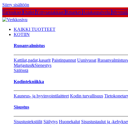
Siirry sisältöön
Tarjoukset
Outlet
Yritysasiakkaat
Rmarket
Asiakaspalvelu
Myymälä
KAIKKI TUOTTEET
KOTIIN
Ruoanvalmistus
Kattilat,padat,kasarit
Paistinpannut
Uunivuoat
Ruoanvalmistusv
Marjastus&Sienestys
Säilöntä
Kodintekniikka
Kauneus- ja hyvinvointilaitteet
Kodin turvallisuus
Tietokonetar
Sisustus
Sisustustekstiilit
Säilytys
Huonekalut
Sisustustaulut ja -kehykse