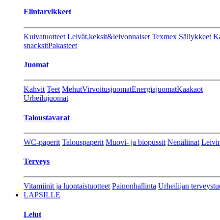
Elintarvikkeet
Kuivatuotteet
Leivät,keksit&leivonnaiset
Texmex
Säilykkeet
Ka
snacksit
Pakasteet
Juomat
Kahvit
Teet
Mehut
Virvoitusjuomat
Energiajuomat
Kaakaot
Urheilujuomat
Taloustavarat
WC-paperit
Talouspaperit
Muovi- ja biopussit
Nenäliinat
Leivin
Terveys
Vitamiinit ja luontaistuotteet
Painonhallinta
Urheilijan terveystu
LAPSILLE
Lelut