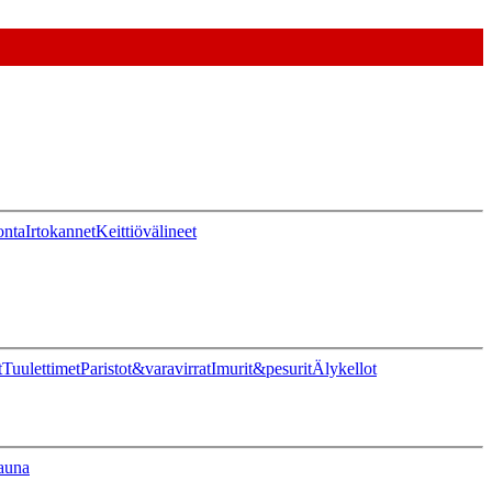
onta
Irtokannet
Keittiövälineet
t
Tuulettimet
Paristot&varavirrat
Imurit&pesurit
Älykellot
auna