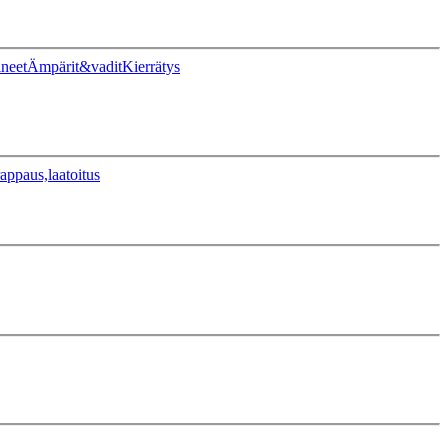
ineet
Ämpärit&vadit
Kierrätys
appaus,laatoitus