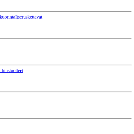
kuorinta
Itseruskettavat
 hiustuotteet