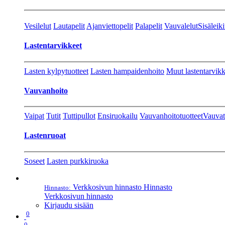
Vesilelut
Lautapelit
Ajanviettopelit
Palapelit
Vauvalelut
Sisäleiki
Lastentarvikkeet
Lasten kylpytuotteet
Lasten hampaidenhoito
Muut lastentarvikk
Vauvanhoito
Vaipat
Tutit
Tuttipullot
Ensiruokailu
Vauvanhoitotuotteet
Vauvat
Lastenruoat
Soseet
Lasten purkkiruoka
Verkkosivun hinnasto
Hinnasto
Hinnasto:
Verkkosivun hinnasto
Kirjaudu sisään
0
0