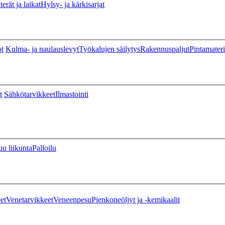
erät ja laikat
Hylsy- ja kärkisarjat
ot
Kulma- ja naulauslevyt
Työkalujen säilytys
Rakennuspaljut
Pintamateri
t
Sähkötarvikkeet
Ilmastointi
u liikunta
Palloilu
et
Venetarvikkeet
Veneenpesu
Pienkoneöljyt ja -kemikaalit