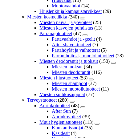
Hiusvahat
(15)
Muotovaahdot
(14)
Hiuslenkit ja kampaustarvikkeet
(29)
Miesten kosmetiikka
(340)
Miesten päivä- ja yövoiteet
(25)
Miesten kasvojen puhdistus
(13)
Parranajotuotteet
(47)
Partavaahdot ja -geelit
(4)
After shave -tuotteet
(7)
Partahöylät ja vaihtoterät
(5)
Parran hoito- ja muotoilutuotteet
(28)
Miesten deodorantit ja tuoksut
(150)
Miesten tuoksut
(34)
Miesten deodorantit
(116)
Miesten hiustuotteet
(53)
Miesten shampoot
(37)
Miesten muotoilutuotteet
(11)
Miesten suihkusaippuat
(77)
Terveystuotteet
(280)
Aurinkotuotteet
(48)
After Sun
(7)
Aurinkovoiteet
(39)
Muut hygieniatuotteet
(113)
Kuukautissuojat
(35)
Käsidesit
(4)