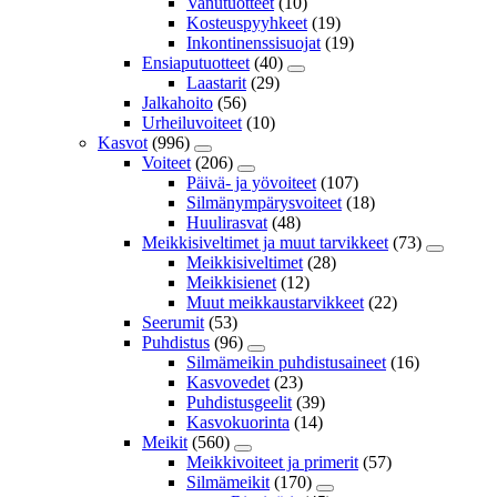
Vanutuotteet
(10)
Kosteuspyyhkeet
(19)
Inkontinenssisuojat
(19)
Ensiaputuotteet
(40)
Laastarit
(29)
Jalkahoito
(56)
Urheiluvoiteet
(10)
Kasvot
(996)
Voiteet
(206)
Päivä- ja yövoiteet
(107)
Silmänympärysvoiteet
(18)
Huulirasvat
(48)
Meikkisiveltimet ja muut tarvikkeet
(73)
Meikkisiveltimet
(28)
Meikkisienet
(12)
Muut meikkaustarvikkeet
(22)
Seerumit
(53)
Puhdistus
(96)
Silmämeikin puhdistusaineet
(16)
Kasvovedet
(23)
Puhdistusgeelit
(39)
Kasvokuorinta
(14)
Meikit
(560)
Meikkivoiteet ja primerit
(57)
Silmämeikit
(170)