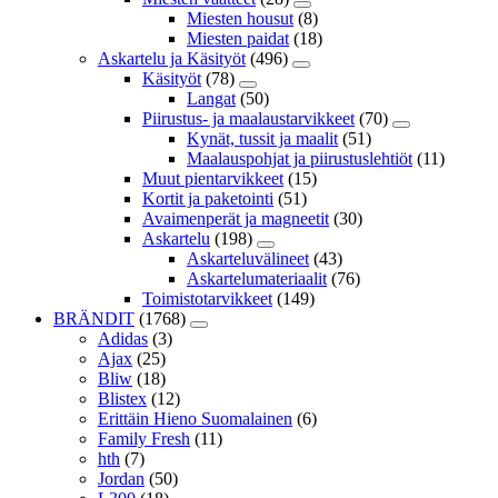
Miesten housut
(8)
Miesten paidat
(18)
Askartelu ja Käsityöt
(496)
Käsityöt
(78)
Langat
(50)
Piirustus- ja maalaustarvikkeet
(70)
Kynät, tussit ja maalit
(51)
Maalauspohjat ja piirustuslehtiöt
(11)
Muut pientarvikkeet
(15)
Kortit ja paketointi
(51)
Avaimenperät ja magneetit
(30)
Askartelu
(198)
Askarteluvälineet
(43)
Askartelumateriaalit
(76)
Toimistotarvikkeet
(149)
BRÄNDIT
(1768)
Adidas
(3)
Ajax
(25)
Bliw
(18)
Blistex
(12)
Erittäin Hieno Suomalainen
(6)
Family Fresh
(11)
hth
(7)
Jordan
(50)