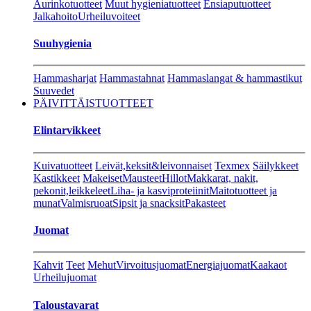
Aurinkotuotteet
Muut hygieniatuotteet
Ensiaputuotteet
Jalkahoito
Urheiluvoiteet
Suuhygienia
Hammasharjat
Hammastahnat
Hammaslangat & hammastikut
Suuvedet
PÄIVITTÄISTUOTTEET
Elintarvikkeet
Kuivatuotteet
Leivät,keksit&leivonnaiset
Texmex
Säilykkeet
Kastikkeet
Makeiset
Mausteet
Hillot
Makkarat, nakit,
pekonit,leikkeleet
Liha- ja kasviproteiinit
Maitotuotteet ja
munat
Valmisruoat
Sipsit ja snacksit
Pakasteet
Juomat
Kahvit
Teet
Mehut
Virvoitusjuomat
Energiajuomat
Kaakaot
Urheilujuomat
Taloustavarat