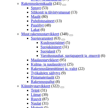
Rakennuskemikaalit
(241)
Sprayt
(53)
Silikonit ja tiivistysmassat
(13)
Maalit
(80)
Puhdistusaineet
(13)
Puuöljyt
(48)
Lakat
(6)
Muut rakennustarvikkeet
(348)
Suojavarusteet
(63)
Kuulosuojaimet
(5)
Suojakäsineet
(31)
Suojalasit
(7)
Varoitusnauhat, suojapaperit ja -muovit
(6)
Maalaustarvikkeet
(95)
Kulma- ja naulauslevyt
(25)
Rakennuslämmittimet ja -valot
(22)
Työkalujen säilytys
(9)
Pintamateriaalit
(2)
Rakennuspaljut
(8)
Kiinnitystarvikkeet
(322)
Teipit
(31)
Liimat
(39)
Ruuvit
(87)
Naulat
(31)
Mutterit
(5)