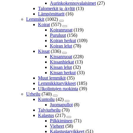
Aurinkokennovalaisimet
(27)
Talomerkit ja -kyltit
(13)
Lämpömittarit
(16)
Lemmikit
(1002)
Koirat
(557)
Koiranruoat
(119)
Puruluut
(156)
Koiran herkut
(109)
Koiran lelut
(78)
Kissat
(336)
Kissanruoat
(228)
Kissanhiekat
(13)
Kissan lelut
(32)
Kissan herkut
(33)
Muut lemmikit
(35)
Lemmikkitarvikkeet
(185)
Ulkolintujen ruokinta
(39)
Urheilu
(740)
Kuntoilu
(42)
Juomapullot
(8)
Talviurheilu
(70)
Kalastus
(217)
Pilkkiminen
(71)
Vieheet
(58)
Kalastustarvikkeet
(51)