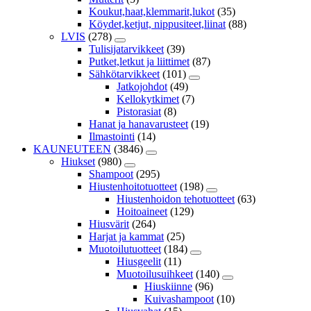
Koukut,haat,klemmarit,lukot
(35)
Köydet,ketjut, nippusiteet,liinat
(88)
LVIS
(278)
Tulisijatarvikkeet
(39)
Putket,letkut ja liittimet
(87)
Sähkötarvikkeet
(101)
Jatkojohdot
(49)
Kellokytkimet
(7)
Pistorasiat
(8)
Hanat ja hanavarusteet
(19)
Ilmastointi
(14)
KAUNEUTEEN
(3846)
Hiukset
(980)
Shampoot
(295)
Hiustenhoitotuotteet
(198)
Hiustenhoidon tehotuotteet
(63)
Hoitoaineet
(129)
Hiusvärit
(264)
Harjat ja kammat
(25)
Muotoilutuotteet
(184)
Hiusgeelit
(11)
Muotoilusuihkeet
(140)
Hiuskiinne
(96)
Kuivashampoot
(10)