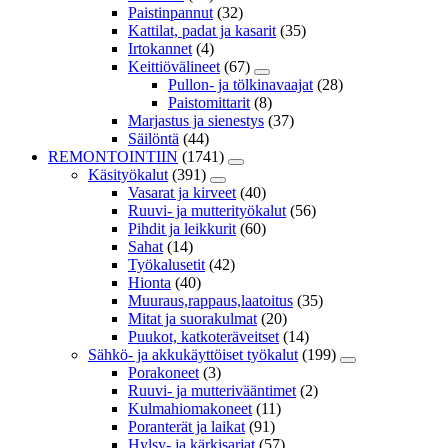
Paistinpannut
(32)
Kattilat, padat ja kasarit
(35)
Irtokannet
(4)
Keittiövälineet
(67)
Pullon- ja tölkinavaajat
(28)
Paistomittarit
(8)
Marjastus ja sienestys
(37)
Säilöntä
(44)
REMONTOINTIIN
(1741)
Käsityökalut
(391)
Vasarat ja kirveet
(40)
Ruuvi- ja mutterityökalut
(56)
Pihdit ja leikkurit
(60)
Sahat
(14)
Työkalusetit
(42)
Hionta
(40)
Muuraus,rappaus,laatoitus
(35)
Mitat ja suorakulmat
(20)
Puukot, katkoteräveitset
(14)
Sähkö- ja akkukäyttöiset työkalut
(199)
Porakoneet
(3)
Ruuvi- ja mutterivääntimet
(2)
Kulmahiomakoneet
(11)
Poranterät ja laikat
(91)
Hylsy- ja kärkisarjat
(57)