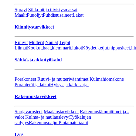
Sprayt
Silikonit ja tiivistysmassat
Maalit
Puuöljyt
Puhdistusaineet
Lakat
Kiinnitystarvikkeet
Ruuvit
Mutterit
Naulat
Teipit
Liimat
Koukut,haat,klemmarit,lukot
Köydet,ketjut,nippusiteet,lii
Sähkö-ja akkutyökalut
Porakoneet
Ruuvi- ja mutterivääntimet
Kulmahiomakone
Poranterät ja laikat
Hylsy- ja kärkisarjat
Rakennustarvikkeet
Suojavarusteet
Maalaustarvikkeet
Rakennuslämmittimet ja -
valot
Kulma- ja naulauslevyt
Työkalujen
säilytys
Rakennuspaljut
Pintamateriaalit
Lvis