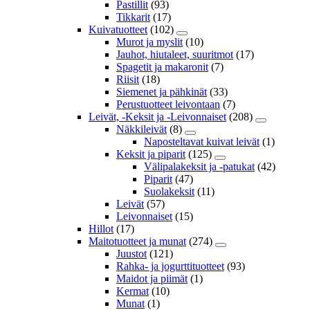
Pastillit
(93)
Tikkarit
(17)
Kuivatuotteet
(102)
Murot ja myslit
(10)
Jauhot, hiutaleet, suuritmot
(17)
Spagetit ja makaronit
(7)
Riisit
(18)
Siemenet ja pähkinät
(33)
Perustuotteet leivontaan
(7)
Leivät, -Keksit ja -Leivonnaiset
(208)
Näkkileivät
(8)
Naposteltavat kuivat leivät
(1)
Keksit ja piparit
(125)
Välipalakeksit ja -patukat
(42)
Piparit
(47)
Suolakeksit
(11)
Leivät
(57)
Leivonnaiset
(15)
Hillot
(17)
Maitotuotteet ja munat
(274)
Juustot
(121)
Rahka- ja jogurttituotteet
(93)
Maidot ja piimät
(1)
Kermat
(10)
Munat
(1)