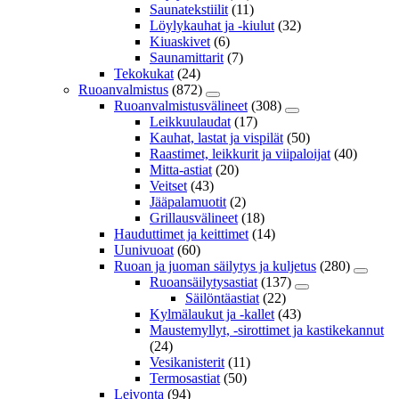
Saunatekstiilit
(11)
Löylykauhat ja -kiulut
(32)
Kiuaskivet
(6)
Saunamittarit
(7)
Tekokukat
(24)
Ruoanvalmistus
(872)
Ruoanvalmistusvälineet
(308)
Leikkuulaudat
(17)
Kauhat, lastat ja vispilät
(50)
Raastimet, leikkurit ja viipaloijat
(40)
Mitta-astiat
(20)
Veitset
(43)
Jääpalamuotit
(2)
Grillausvälineet
(18)
Hauduttimet ja keittimet
(14)
Uunivuoat
(60)
Ruoan ja juoman säilytys ja kuljetus
(280)
Ruoansäilytysastiat
(137)
Säilöntäastiat
(22)
Kylmälaukut ja -kallet
(43)
Maustemyllyt, -sirottimet ja kastikekannut
(24)
Vesikanisterit
(11)
Termosastiat
(50)
Leivonta
(94)