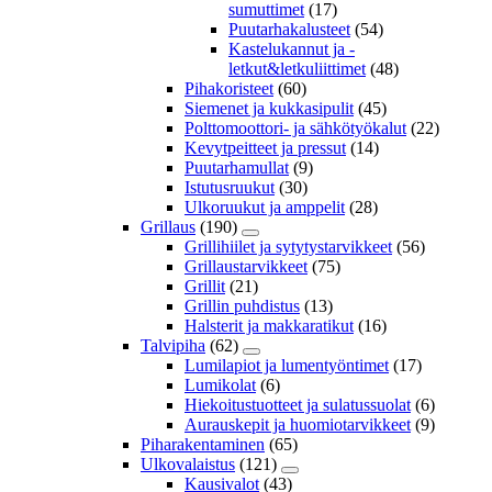
sumuttimet
(17)
Puutarhakalusteet
(54)
Kastelukannut ja -
letkut&letkuliittimet
(48)
Pihakoristeet
(60)
Siemenet ja kukkasipulit
(45)
Polttomoottori- ja sähkötyökalut
(22)
Kevytpeitteet ja pressut
(14)
Puutarhamullat
(9)
Istutusruukut
(30)
Ulkoruukut ja amppelit
(28)
Grillaus
(190)
Grillihiilet ja sytytystarvikkeet
(56)
Grillaustarvikkeet
(75)
Grillit
(21)
Grillin puhdistus
(13)
Halsterit ja makkaratikut
(16)
Talvipiha
(62)
Lumilapiot ja lumentyöntimet
(17)
Lumikolat
(6)
Hiekoitustuotteet ja sulatussuolat
(6)
Aurauskepit ja huomiotarvikkeet
(9)
Piharakentaminen
(65)
Ulkovalaistus
(121)
Kausivalot
(43)