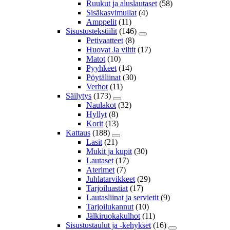
Ruukut ja aluslautaset
(58)
Sisäkasvimullat
(4)
Amppelit
(11)
Sisustustekstiilit
(146)
Petivaatteet
(8)
Huovat Ja viltit
(17)
Matot
(10)
Pyyhkeet
(14)
Pöytäliinat
(30)
Verhot
(11)
Säilytys
(173)
Naulakot
(32)
Hyllyt
(8)
Korit
(13)
Kattaus
(188)
Lasit
(21)
Mukit ja kupit
(30)
Lautaset
(17)
Aterimet
(7)
Juhlatarvikkeet
(29)
Tarjoiluastiat
(17)
Lautasliinat ja servietit
(9)
Tarjoilukannut
(10)
Jälkiruokakulhot
(11)
Sisustustaulut ja -kehykset
(16)