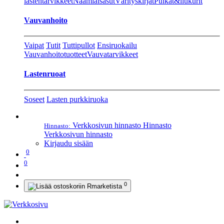
lastentarvikkeet
Naamiaisasut
Värityskirjat
Pulkat&liukurit
Vauvanhoito
Vaipat
Tutit
Tuttipullot
Ensiruokailu
Vauvanhoitotuotteet
Vauvatarvikkeet
Lastenruoat
Soseet
Lasten purkkiruoka
Verkkosivun hinnasto
Hinnasto
Hinnasto:
Verkkosivun hinnasto
Kirjaudu sisään
0
0
0