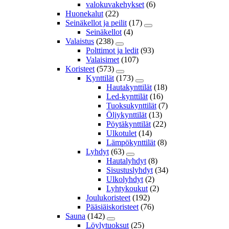
valokuvakehykset
(6)
Huonekalut
(22)
Seinäkellot ja peilit
(17)
Seinäkellot
(4)
Valaistus
(238)
Polttimot ja ledit
(93)
Valaisimet
(107)
Koristeet
(573)
Kynttilät
(173)
Hautakynttilät
(18)
Led-kynttilät
(16)
Tuoksukynttilät
(7)
Öljykynttilät
(13)
Pöytäkynttilät
(22)
Ulkotulet
(14)
Lämpökynttilät
(8)
Lyhdyt
(63)
Hautalyhdyt
(8)
Sisustuslyhdyt
(34)
Ulkolyhdyt
(2)
Lyhtykoukut
(2)
Joulukoristeet
(192)
Pääsiäiskoristeet
(76)
Sauna
(142)
Löylytuoksut
(25)