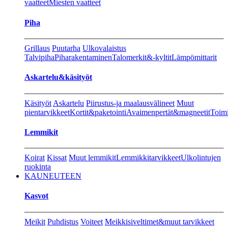
vaatteet
Miesten vaatteet
Piha
Grillaus
Puutarha
Ulkovalaistus
Talvipiha
Piharakentaminen
Talomerkit&-kyltit
Lämpömittarit
Askartelu&käsityöt
Käsityöt
Askartelu
Piirustus-ja maalausvälineet
Muut
pientarvikkeet
Kortit&paketointi
Avaimenpertät&magneetit
Toimi
Lemmikit
Koirat
Kissat
Muut lemmikit
Lemmikkitarvikkeet
Ulkolintujen
ruokinta
KAUNEUTEEN
Kasvot
Meikit
Puhdistus
Voiteet
Meikkisiveltimet&muut tarvikkeet