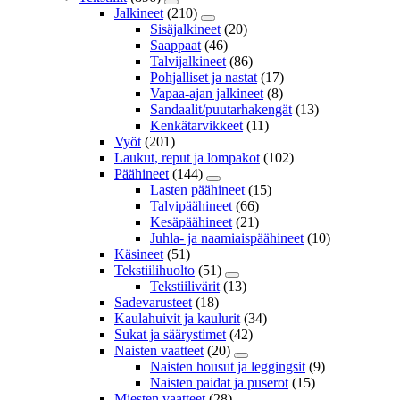
Jalkineet
(210)
Sisäjalkineet
(20)
Saappaat
(46)
Talvijalkineet
(86)
Pohjalliset ja nastat
(17)
Vapaa-ajan jalkineet
(8)
Sandaalit/puutarhakengät
(13)
Kenkätarvikkeet
(11)
Vyöt
(201)
Laukut, reput ja lompakot
(102)
Päähineet
(144)
Lasten päähineet
(15)
Talvipäähineet
(66)
Kesäpäähineet
(21)
Juhla- ja naamiaispäähineet
(10)
Käsineet
(51)
Tekstiilihuolto
(51)
Tekstiilivärit
(13)
Sadevarusteet
(18)
Kaulahuivit ja kaulurit
(34)
Sukat ja säärystimet
(42)
Naisten vaatteet
(20)
Naisten housut ja leggingsit
(9)
Naisten paidat ja puserot
(15)
Miesten vaatteet
(28)