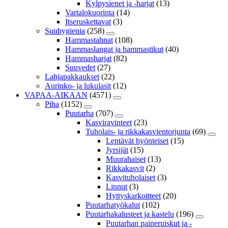
Kylpysienet ja -harjat
(13)
Vartalokuorinta
(14)
Itseruskettavat
(3)
Suuhygienia
(258)
Hammastahnat
(108)
Hammaslangat ja hammastikut
(40)
Hammasharjat
(82)
Suuvedet
(27)
Lahjapakkaukset
(22)
Aurinko- ja lukulasit
(12)
VAPAA-AIKAAN
(4571)
Piha
(1152)
Puutarha
(707)
Kasviravinteet
(23)
Tuholais- ja rikkakasvientorjunta
(69)
Lentävät hyönteiset
(15)
Jyrsijät
(15)
Muurahaiset
(13)
Rikkakasvit
(2)
Kasvituholaiset
(3)
Linnut
(3)
Hyttyskarkoitteet
(20)
Puutarhatyökalut
(102)
Puutarhakalusteet ja kastelu
(196)
Puutarhan paineruiskut ja -