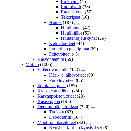
Ripsivärit
(45)
Luomivärit
(38)
Rajauskynät
(57)
Tekoripset
(16)
Huulet
(187)
Huulipunat
(42)
Huulikiillot
(59)
Huultenrajauskynät
(29)
Kulmatuotteet
(44)
Puuterit ja poskipunat
(67)
Peitevoiteet
(45)
Kasvonaamiot
(59)
Vartalo
(1096)
Voiteet vartalolle
(183)
Käsi- ja jalkavoiteet
(90)
Vartalovoiteet
(86)
Suihkusaippuat
(187)
Kynsikosmetiikka
(250)
Karvanpoistotuotteet
(23)
Käsisaippua
(198)
Deodorantit ja tuoksut
(226)
Tuoksut
(62)
Deodorantit
(167)
Muut hoitotarvikkeet
(42)
Kynsileikkurit ja kynsisakset
(8)