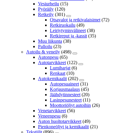
Vesiurheilu
(15)
Pyöräily
(120)
Retkeily
(301)
Otsavalot ja retkivalaisimet
(72)
Retkiruokailu
(49)
Leiriytymisvälineet
(38)
Retkireput ja -kassit
(35)
Muu liikunta
(38)
Palloilu
(23)
Autoilu & veneily
(498)
Autonpesu
(65)
Autotarvikkeet
(122)
Lumiharjat
(6)
Renkaat
(10)
Autokemikaalit
(202)
Autopesuaineet
(31)
Korjausmaalaus
(45)
Jäähdytinnesteet
(20)
Lasinpesunesteet
(11)
Moottoriöljyt autoihin
(26)
Venetarvikkeet
(56)
Veneenpesu
(6)
Auton huoltotarvikkeet
(49)
Pienkoneöljyt ja kemikaalit
(21)
Tekstiilit
(896)