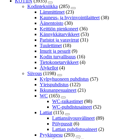
KOTIIN
(3935)
Kodintekniikka
(285)
Lämmittimet
(23)
Kauneus- ja hyvinvointilaitteet
(38)
Äänentoisto
(30)
Keittiön pienkoneet
(36)
Kännykkätarvikkeet
(53)
Paristot ja varavirrat
(31)
Tuulettimet
(18)
Imurit ja pesurit
(9)
Kodin turvallisuus
(16)
Tietokonetarvikkeet
(4)
Älykellot
(4)
Siivous
(1198)
Kylpyhuoneen puhdistus
(57)
Yleispuhdistus
(122)
Ikkunanpesuaineet
(21)
WC
(165)
WC-raikastimet
(98)
WC-puhdistusaineet
(52)
Lattiat
(115)
Lattiansiivousvälineet
(89)
Pölypussit
(6)
Lattian puhdistusaineet
(2)
Pyykinpesu
(293)