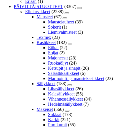
Erisan
(1)
PÄIVITTÄISTUOTTEET
(3367)
Elintarvikkeet
(2238)
Mausteet
(67)
Maustejauheet
(39)
Sokerit
(1)
Liemivalmisteet
(3)
Texmex
(23)
Kastikkeet
(182)
Etikat
(22)
Soijat
(2)
Majoneesit
(28)
Ruokaöljyt
(24)
Ketsupit ja sinapit
(26)
Salaattikastikkeet
(6)
Marinointi- ja maustekastikkeet
(23)
Säilykkeet
(188)
Lihasäilykkeet
(26)
Kalasäilykkeet
(55)
Vihannessäilykkeet
(84)
Hedelmäsäilykkeet
(7)
Makeiset
(566)
Suklaat
(173)
Karkit
(221)
Purukumit
(55)