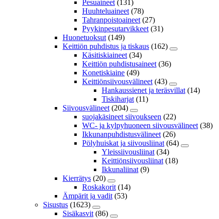
Pesuaineet
(131)
Huuhteluaineet
(78)
Tahranpoistoaineet
(27)
Pyykinpesutarvikkeet
(31)
Huonetuoksut
(149)
Keittiön puhdistus ja tiskaus
(162)
Käsitiskiaineet
(34)
Keittiön puhdistusaineet
(36)
Konetiskiaine
(49)
Keittiönsiivousvälineet
(43)
Hankaussienet ja teräsvillat
(14)
Tiskiharjat
(11)
Siivousvälineet
(204)
suojakäsineet siivoukseen
(22)
WC- ja kylpyhuoneen siivousvälineet
(38)
Ikkunanpuhdistusvälineet
(26)
Pölyhuiskat ja siivousliinat
(64)
Yleissiivousliinat
(34)
Keittiönsiivousliinat
(18)
Ikkunaliinat
(9)
Kierrätys
(20)
Roskakorit
(14)
Ämpärit ja vadit
(53)
Sisustus
(1623)
Sisäkasvit
(86)