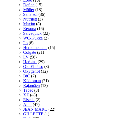
L300
(18)
Define
(15)
Möller
(18)
Sana-sol
(36)
Nutrilett
(3)
Maxim
(8)
Rexona
(16)
Salvequick
(22)
WC-Kukka
(2)
Ilo
(8)
Herbamedicus
(15)
Colgate
(21)
LV
(58)
Herbina
(29)
Old El Paso
(8)
Oxygenol
(12)
BiC
(7)
Kikkoman
(21)
Rajamäen
(13)
Tabac
(8)
XZ
(48)
Risella
(2)
Ainu
(47)
JEAN MARC
(22)
GILLETTE
(1)