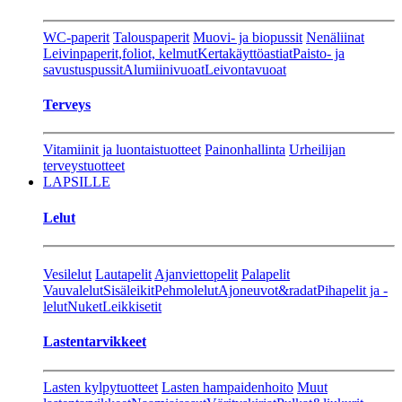
WC-paperit
Talouspaperit
Muovi- ja biopussit
Nenäliinat
Leivinpaperit,foliot, kelmut
Kertakäyttöastiat
Paisto- ja
savustuspussit
Alumiinivuoat
Leivontavuoat
Terveys
Vitamiinit ja luontaistuotteet
Painonhallinta
Urheilijan
terveystuotteet
LAPSILLE
Lelut
Vesilelut
Lautapelit
Ajanviettopelit
Palapelit
Vauvalelut
Sisäleikit
Pehmolelut
Ajoneuvot&radat
Pihapelit ja -
lelut
Nuket
Leikkisetit
Lastentarvikkeet
Lasten kylpytuotteet
Lasten hampaidenhoito
Muut