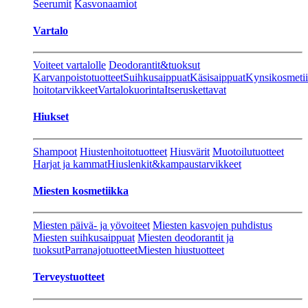
Seerumit
Kasvonaamiot
Vartalo
Voiteet vartalolle
Deodorantit&tuoksut
Karvanpoistotuotteet
Suihkusaippuat
Käsisaippuat
Kynsikosmeti
hoitotarvikkeet
Vartalokuorinta
Itseruskettavat
Hiukset
Shampoot
Hiustenhoitotuotteet
Hiusvärit
Muotoilutuotteet
Harjat ja kammat
Hiuslenkit&kampaustarvikkeet
Miesten kosmetiikka
Miesten päivä- ja yövoiteet
Miesten kasvojen puhdistus
Miesten suihkusaippuat
Miesten deodorantit ja
tuoksut
Parranajotuotteet
Miesten hiustuotteet
Terveystuotteet