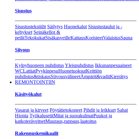
Sisustus
Sisustustekstiilit
Säilytys
Huonekalut
Sisustustaulut ja -
kehykset
Seinäkellot &
peilit
Tekokukat
Sisäkasveille
Kattaus
Koristeet
Valaistus
Sauna
Siivous
Kylpyhuoneen puhdistus
Yleispuhdistus
Ikkunanpesuaineet
WC
Lattiat
Pyykinpesu
Huonetuoksut
Keittiön
puhdistus&tiskaus
Siivousvälineet
Ämpärit&vadit
Kierrätys
REMONTOINTIIN
Käsityökalut
Vasarat ja kirveet
Pöytätietokoneet
Pihdit ja leikkurt
Sahat
Hionta
Työkalusetit
Mitat ja suorakulmat
Puukot ja
katkoteräveitset
Muuraus,rappaus,laatoitus
Rakennuskemikaalit