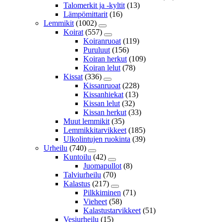
Talomerkit ja -kyltit
(13)
Lämpömittarit
(16)
Lemmikit
(1002)
Koirat
(557)
Koiranruoat
(119)
Puruluut
(156)
Koiran herkut
(109)
Koiran lelut
(78)
Kissat
(336)
Kissanruoat
(228)
Kissanhiekat
(13)
Kissan lelut
(32)
Kissan herkut
(33)
Muut lemmikit
(35)
Lemmikkitarvikkeet
(185)
Ulkolintujen ruokinta
(39)
Urheilu
(740)
Kuntoilu
(42)
Juomapullot
(8)
Talviurheilu
(70)
Kalastus
(217)
Pilkkiminen
(71)
Vieheet
(58)
Kalastustarvikkeet
(51)
Vesiurheilu
(15)