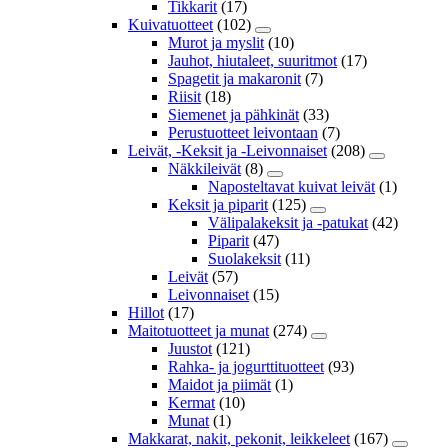
Tikkarit
(17)
Kuivatuotteet
(102)
Murot ja myslit
(10)
Jauhot, hiutaleet, suuritmot
(17)
Spagetit ja makaronit
(7)
Riisit
(18)
Siemenet ja pähkinät
(33)
Perustuotteet leivontaan
(7)
Leivät, -Keksit ja -Leivonnaiset
(208)
Näkkileivät
(8)
Naposteltavat kuivat leivät
(1)
Keksit ja piparit
(125)
Välipalakeksit ja -patukat
(42)
Piparit
(47)
Suolakeksit
(11)
Leivät
(57)
Leivonnaiset
(15)
Hillot
(17)
Maitotuotteet ja munat
(274)
Juustot
(121)
Rahka- ja jogurttituotteet
(93)
Maidot ja piimät
(1)
Kermat
(10)
Munat
(1)
Makkarat, nakit, pekonit, leikkeleet
(167)