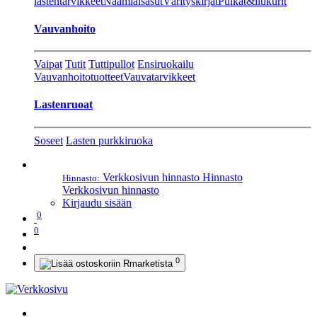
lastentarvikkeet
Naamiaisasut
Värityskirjat
Pulkat&liukurit
Vauvanhoito
Vaipat
Tutit
Tuttipullot
Ensiruokailu
Vauvanhoitotuotteet
Vauvatarvikkeet
Lastenruoat
Soseet
Lasten purkkiruoka
Verkkosivun hinnasto
Hinnasto
Hinnasto:
Verkkosivun hinnasto
Kirjaudu sisään
0
0
0