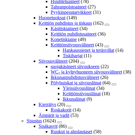
Huuhteluaineet
(78)
Tahranpoistoaineet
(27)
Pyykinpesutarvikkeet
(31)
Huonetuoksut
(149)
Keittiön puhdistus ja tiskaus
(162)
Käsitiskiaineet
(34)
Keittiön puhdistusaineet
(36)
Konetiskiaine
(49)
Keittiönsiivousvälineet
(43)
Hankaussienet ja teräsvillat
(14)
Tiskiharjat
(11)
Siivousvälineet
(204)
suojakäsineet siivoukseen
(22)
WC- ja kylpyhuoneen siivousvälineet
(38)
Ikkunanpuhdistusvälineet
(26)
Pölyhuiskat ja siivousliinat
(64)
Yleissiivousliinat
(34)
Keittiönsiivousliinat
(18)
Ikkunaliinat
(9)
Kierrätys
(20)
Roskakorit
(14)
Ämpärit ja vadit
(53)
Sisustus
(1624)
Sisäkasvit
(86)
Ruukut ja aluslautaset
(58)