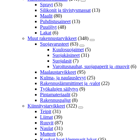
Sprayt
(53)
Silikonit ja tiivistysmassat
(13)
Maalit
(80)
Puhdistusaineet
(13)
Puuöljyt
(48)
Lakat
(6)
Muut rakennustarvikkeet
(348)
Suojavarusteet
(63)
Kuulosuojaimet
(5)
Suojakäsineet
(31)
Suojalasit
(7)
Varoitusnauhat, suojapaperit ja -muovit
(6)
Maalaustarvikkeet
(95)
Kulma- ja naulauslevyt
(25)
Rakennuslämmittimet ja -valot
(22)
Työkalujen säilytys
(9)
Pintamateriaalit
(2)
Rakennuspaljut
(8)
Kiinnitystarvikkeet
(322)
Teipit
(31)
Liimat
(39)
Ruuvit
(87)
Naulat
(31)
Mutterit
(5)
Koukut,haat,klemmarit,lukot
(35)