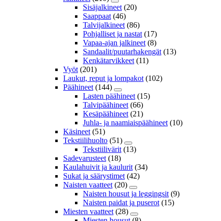
Sisäjalkineet
(20)
Saappaat
(46)
Talvijalkineet
(86)
Pohjalliset ja nastat
(17)
Vapaa-ajan jalkineet
(8)
Sandaalit/puutarhakengät
(13)
Kenkätarvikkeet
(11)
Vyöt
(201)
Laukut, reput ja lompakot
(102)
Päähineet
(144)
Lasten päähineet
(15)
Talvipäähineet
(66)
Kesäpäähineet
(21)
Juhla- ja naamiaispäähineet
(10)
Käsineet
(51)
Tekstiilihuolto
(51)
Tekstiilivärit
(13)
Sadevarusteet
(18)
Kaulahuivit ja kaulurit
(34)
Sukat ja säärystimet
(42)
Naisten vaatteet
(20)
Naisten housut ja leggingsit
(9)
Naisten paidat ja puserot
(15)
Miesten vaatteet
(28)
Miesten housut
(8)