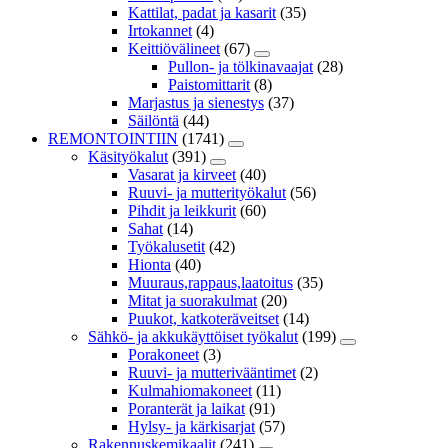
Kattilat, padat ja kasarit
(35)
Irtokannet
(4)
Keittiövälineet
(67)
Pullon- ja tölkinavaajat
(28)
Paistomittarit
(8)
Marjastus ja sienestys
(37)
Säilöntä
(44)
REMONTOINTIIN
(1741)
Käsityökalut
(391)
Vasarat ja kirveet
(40)
Ruuvi- ja mutterityökalut
(56)
Pihdit ja leikkurit
(60)
Sahat
(14)
Työkalusetit
(42)
Hionta
(40)
Muuraus,rappaus,laatoitus
(35)
Mitat ja suorakulmat
(20)
Puukot, katkoteräveitset
(14)
Sähkö- ja akkukäyttöiset työkalut
(199)
Porakoneet
(3)
Ruuvi- ja mutterivääntimet
(2)
Kulmahiomakoneet
(11)
Poranterät ja laikat
(91)
Hylsy- ja kärkisarjat
(57)
Rakennuskemikaalit
(241)