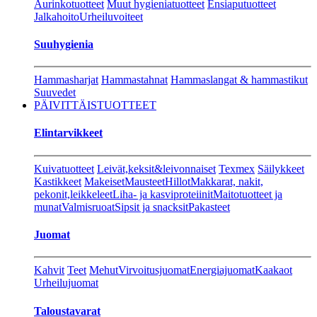
Aurinkotuotteet
Muut hygieniatuotteet
Ensiaputuotteet
Jalkahoito
Urheiluvoiteet
Suuhygienia
Hammasharjat
Hammastahnat
Hammaslangat & hammastikut
Suuvedet
PÄIVITTÄISTUOTTEET
Elintarvikkeet
Kuivatuotteet
Leivät,keksit&leivonnaiset
Texmex
Säilykkeet
Kastikkeet
Makeiset
Mausteet
Hillot
Makkarat, nakit,
pekonit,leikkeleet
Liha- ja kasviproteiinit
Maitotuotteet ja
munat
Valmisruoat
Sipsit ja snacksit
Pakasteet
Juomat
Kahvit
Teet
Mehut
Virvoitusjuomat
Energiajuomat
Kaakaot
Urheilujuomat
Taloustavarat