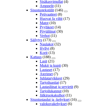
Sisäkasvimullat
(4)
Amppelit
(11)
Sisustustekstiilit
(146)
Petivaatteet
(8)
Huovat Ja viltit
(17)
Matot
(10)
Pyyhkeet
(14)
Pöytäliinat
(30)
Verhot
(11)
Säilytys
(173)
Naulakot
(32)
Hyllyt
(8)
Korit
(13)
Kattaus
(188)
Lasit
(21)
Mukit ja kupit
(30)
Lautaset
(17)
Aterimet
(7)
Juhlatarvikkeet
(29)
Tarjoiluastiat
(17)
Lautasliinat ja servietit
(9)
Tarjoilukannut
(10)
Jälkiruokakulhot
(11)
Sisustustaulut ja -kehykset
(16)
valokuvakehykset
(6)