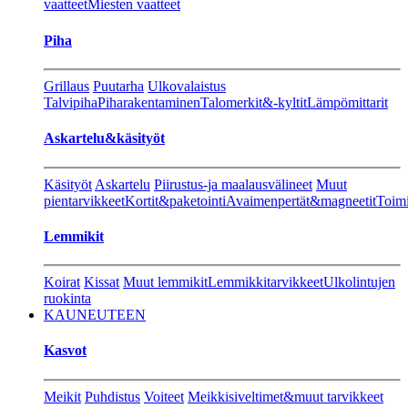
vaatteet
Miesten vaatteet
Piha
Grillaus
Puutarha
Ulkovalaistus
Talvipiha
Piharakentaminen
Talomerkit&-kyltit
Lämpömittarit
Askartelu&käsityöt
Käsityöt
Askartelu
Piirustus-ja maalausvälineet
Muut
pientarvikkeet
Kortit&paketointi
Avaimenpertät&magneetit
Toimi
Lemmikit
Koirat
Kissat
Muut lemmikit
Lemmikkitarvikkeet
Ulkolintujen
ruokinta
KAUNEUTEEN
Kasvot
Meikit
Puhdistus
Voiteet
Meikkisiveltimet&muut tarvikkeet