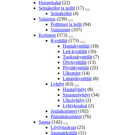
Huonekalut
(22)
Seinäkellot ja peilit
(17)
Seinäkellot
(4)
Valaistus
(239)
Polttimot ja ledit
(94)
Valaisimet
(107)
Koristeet
(573)
Kynttilät
(173)
Hautakynttilät
(18)
Led-kynttilät
(16)
Tuoksukynttilät
(7)
Öljykynttilät
(13)
Pöytäkynttilät
(22)
Ulkotulet
(14)
Lämpökynttilät
(8)
Lyhdyt
(63)
Hautalyhdyt
(8)
Sisustuslyhdyt
(34)
Ulkolyhdyt
(2)
Lyhtykoukut
(2)
Joulukoristeet
(192)
Pääsiäiskoristeet
(76)
Sauna
(142)
Löylytuoksut
(25)
Saunatekstiilit
(11)