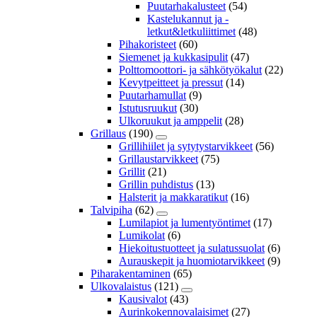
Puutarhakalusteet
(54)
Kastelukannut ja -
letkut&letkuliittimet
(48)
Pihakoristeet
(60)
Siemenet ja kukkasipulit
(47)
Polttomoottori- ja sähkötyökalut
(22)
Kevytpeitteet ja pressut
(14)
Puutarhamullat
(9)
Istutusruukut
(30)
Ulkoruukut ja amppelit
(28)
Grillaus
(190)
Grillihiilet ja sytytystarvikkeet
(56)
Grillaustarvikkeet
(75)
Grillit
(21)
Grillin puhdistus
(13)
Halsterit ja makkaratikut
(16)
Talvipiha
(62)
Lumilapiot ja lumentyöntimet
(17)
Lumikolat
(6)
Hiekoitustuotteet ja sulatussuolat
(6)
Aurauskepit ja huomiotarvikkeet
(9)
Piharakentaminen
(65)
Ulkovalaistus
(121)
Kausivalot
(43)
Aurinkokennovalaisimet
(27)