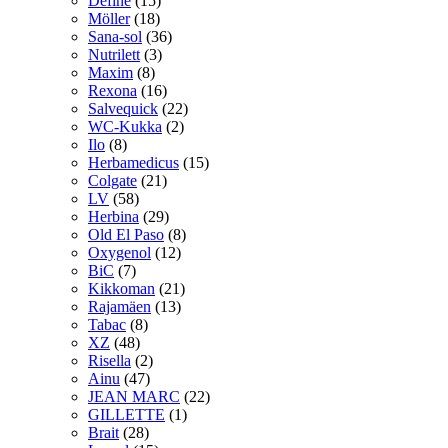
Define
(15)
Möller
(18)
Sana-sol
(36)
Nutrilett
(3)
Maxim
(8)
Rexona
(16)
Salvequick
(22)
WC-Kukka
(2)
Ilo
(8)
Herbamedicus
(15)
Colgate
(21)
LV
(58)
Herbina
(29)
Old El Paso
(8)
Oxygenol
(12)
BiC
(7)
Kikkoman
(21)
Rajamäen
(13)
Tabac
(8)
XZ
(48)
Risella
(2)
Ainu
(47)
JEAN MARC
(22)
GILLETTE
(1)
Brait
(28)