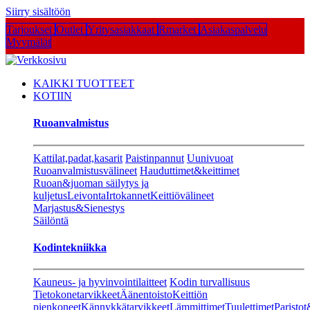
Siirry sisältöön
Tarjoukset
Outlet
Yritysasiakkaat
Rmarket
Asiakaspalvelu
Myymälät
KAIKKI TUOTTEET
KOTIIN
Ruoanvalmistus
Kattilat,padat,kasarit
Paistinpannut
Uunivuoat
Ruoanvalmistusvälineet
Hauduttimet&keittimet
Ruoan&juoman säilytys ja
kuljetus
Leivonta
Irtokannet
Keittiövälineet
Marjastus&Sienestys
Säilöntä
Kodintekniikka
Kauneus- ja hyvinvointilaitteet
Kodin turvallisuus
Tietokonetarvikkeet
Äänentoisto
Keittiön
pienkoneet
Kännykkätarvikkeet
Lämmittimet
Tuulettimet
Paristot