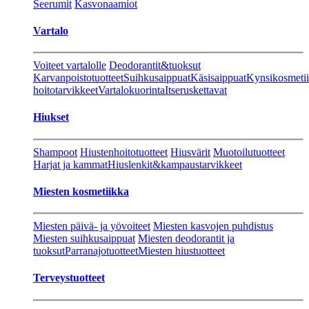
Seerumit
Kasvonaamiot
Vartalo
Voiteet vartalolle
Deodorantit&tuoksut
Karvanpoistotuotteet
Suihkusaippuat
Käsisaippuat
Kynsikosmeti
hoitotarvikkeet
Vartalokuorinta
Itseruskettavat
Hiukset
Shampoot
Hiustenhoitotuotteet
Hiusvärit
Muotoilutuotteet
Harjat ja kammat
Hiuslenkit&kampaustarvikkeet
Miesten kosmetiikka
Miesten päivä- ja yövoiteet
Miesten kasvojen puhdistus
Miesten suihkusaippuat
Miesten deodorantit ja
tuoksut
Parranajotuotteet
Miesten hiustuotteet
Terveystuotteet