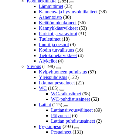
Kodintekniikka
(285)
Lämmittimet
(23)
Kauneus- ja hyvinvointilaitteet
(38)
Äänentoisto
(30)
Keittiön pienkoneet
(36)
Kännykkätarvikkeet
(53)
Paristot ja varavirrat
(31)
Tuulettimet
(18)
Imurit ja pesurit
(9)
Kodin turvallisuus
(16)
Tietokonetarvikkeet
(4)
Älykellot
(4)
Siivous
(1198)
Kylpyhuoneen puhdistus
(57)
Yleispuhdistus
(122)
Ikkunanpesuaineet
(21)
WC
(165)
WC-raikastimet
(98)
WC-puhdistusaineet
(52)
Lattiat
(115)
Lattiansiivousvälineet
(89)
Pölypussit
(6)
Lattian puhdistusaineet
(2)
Pyykinpesu
(293)
Pesuaineet
(131)