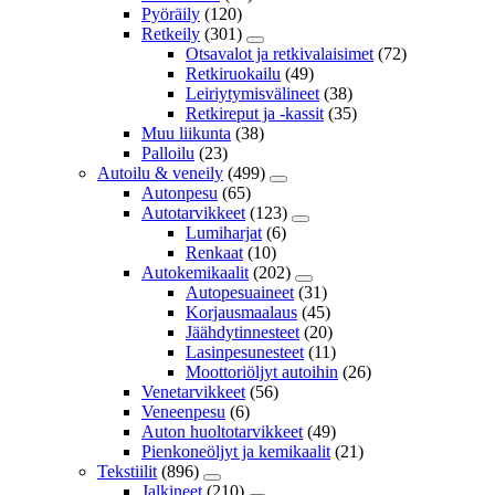
Pyöräily
(120)
Retkeily
(301)
Otsavalot ja retkivalaisimet
(72)
Retkiruokailu
(49)
Leiriytymisvälineet
(38)
Retkireput ja -kassit
(35)
Muu liikunta
(38)
Palloilu
(23)
Autoilu & veneily
(499)
Autonpesu
(65)
Autotarvikkeet
(123)
Lumiharjat
(6)
Renkaat
(10)
Autokemikaalit
(202)
Autopesuaineet
(31)
Korjausmaalaus
(45)
Jäähdytinnesteet
(20)
Lasinpesunesteet
(11)
Moottoriöljyt autoihin
(26)
Venetarvikkeet
(56)
Veneenpesu
(6)
Auton huoltotarvikkeet
(49)
Pienkoneöljyt ja kemikaalit
(21)
Tekstiilit
(896)
Jalkineet
(210)