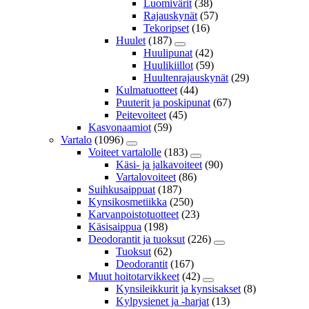
Luomivärit
(38)
Rajauskynät
(57)
Tekoripset
(16)
Huulet
(187)
Huulipunat
(42)
Huulikiillot
(59)
Huultenrajauskynät
(29)
Kulmatuotteet
(44)
Puuterit ja poskipunat
(67)
Peitevoiteet
(45)
Kasvonaamiot
(59)
Vartalo
(1096)
Voiteet vartalolle
(183)
Käsi- ja jalkavoiteet
(90)
Vartalovoiteet
(86)
Suihkusaippuat
(187)
Kynsikosmetiikka
(250)
Karvanpoistotuotteet
(23)
Käsisaippua
(198)
Deodorantit ja tuoksut
(226)
Tuoksut
(62)
Deodorantit
(167)
Muut hoitotarvikkeet
(42)
Kynsileikkurit ja kynsisakset
(8)
Kylpysienet ja -harjat
(13)