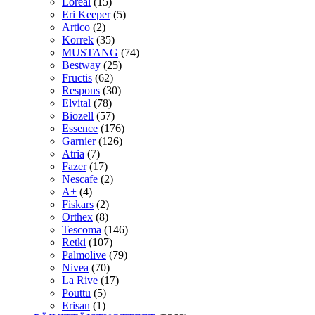
Loreal
(15)
Eri Keeper
(5)
Artico
(2)
Korrek
(35)
MUSTANG
(74)
Bestway
(25)
Fructis
(62)
Respons
(30)
Elvital
(78)
Biozell
(57)
Essence
(176)
Garnier
(126)
Atria
(7)
Fazer
(17)
Nescafe
(2)
A+
(4)
Fiskars
(2)
Orthex
(8)
Tescoma
(146)
Retki
(107)
Palmolive
(79)
Nivea
(70)
La Rive
(17)
Pouttu
(5)
Erisan
(1)