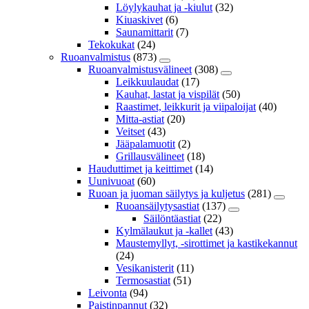
Löylykauhat ja -kiulut
(32)
Kiuaskivet
(6)
Saunamittarit
(7)
Tekokukat
(24)
Ruoanvalmistus
(873)
Ruoanvalmistusvälineet
(308)
Leikkuulaudat
(17)
Kauhat, lastat ja vispilät
(50)
Raastimet, leikkurit ja viipaloijat
(40)
Mitta-astiat
(20)
Veitset
(43)
Jääpalamuotit
(2)
Grillausvälineet
(18)
Hauduttimet ja keittimet
(14)
Uunivuoat
(60)
Ruoan ja juoman säilytys ja kuljetus
(281)
Ruoansäilytysastiat
(137)
Säilöntäastiat
(22)
Kylmälaukut ja -kallet
(43)
Maustemyllyt, -sirottimet ja kastikekannut
(24)
Vesikanisterit
(11)
Termosastiat
(51)
Leivonta
(94)
Paistinpannut
(32)