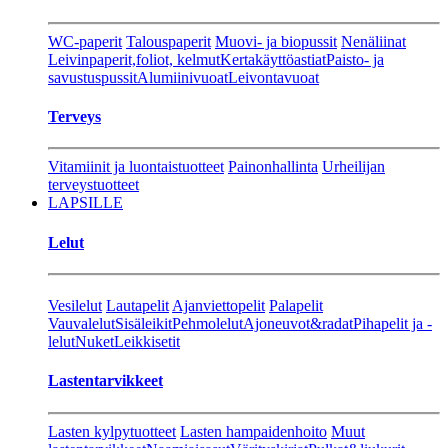
WC-paperit
Talouspaperit
Muovi- ja biopussit
Nenäliinat
Leivinpaperit,foliot, kelmut
Kertakäyttöastiat
Paisto- ja
savustuspussit
Alumiinivuoat
Leivontavuoat
Terveys
Vitamiinit ja luontaistuotteet
Painonhallinta
Urheilijan
terveystuotteet
LAPSILLE
Lelut
Vesilelut
Lautapelit
Ajanviettopelit
Palapelit
Vauvalelut
Sisäleikit
Pehmolelut
Ajoneuvot&radat
Pihapelit ja -
lelut
Nuket
Leikkisetit
Lastentarvikkeet
Lasten kylpytuotteet
Lasten hampaidenhoito
Muut