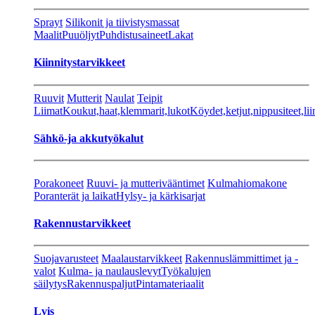
Sprayt
Silikonit ja tiivistysmassat
Maalit
Puuöljyt
Puhdistusaineet
Lakat
Kiinnitystarvikkeet
Ruuvit
Mutterit
Naulat
Teipit
Liimat
Koukut,haat,klemmarit,lukot
Köydet,ketjut,nippusiteet,lii
Sähkö-ja akkutyökalut
Porakoneet
Ruuvi- ja mutterivääntimet
Kulmahiomakone
Poranterät ja laikat
Hylsy- ja kärkisarjat
Rakennustarvikkeet
Suojavarusteet
Maalaustarvikkeet
Rakennuslämmittimet ja -
valot
Kulma- ja naulauslevyt
Työkalujen
säilytys
Rakennuspaljut
Pintamateriaalit
Lvis