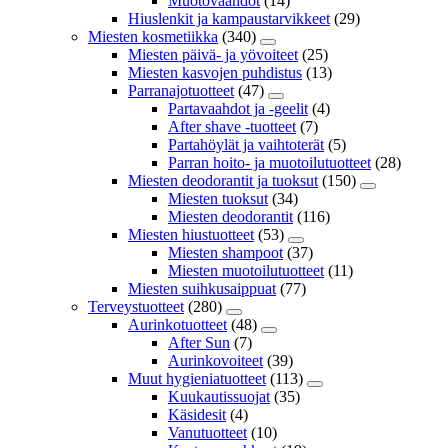
Muotovaahdot
(14)
Hiuslenkit ja kampaustarvikkeet
(29)
Miesten kosmetiikka
(340)
Miesten päivä- ja yövoiteet
(25)
Miesten kasvojen puhdistus
(13)
Parranajotuotteet
(47)
Partavaahdot ja -geelit
(4)
After shave -tuotteet
(7)
Partahöylät ja vaihtoterät
(5)
Parran hoito- ja muotoilutuotteet
(28)
Miesten deodorantit ja tuoksut
(150)
Miesten tuoksut
(34)
Miesten deodorantit
(116)
Miesten hiustuotteet
(53)
Miesten shampoot
(37)
Miesten muotoilutuotteet
(11)
Miesten suihkusaippuat
(77)
Terveystuotteet
(280)
Aurinkotuotteet
(48)
After Sun
(7)
Aurinkovoiteet
(39)
Muut hygieniatuotteet
(113)
Kuukautissuojat
(35)
Käsidesit
(4)
Vanutuotteet
(10)