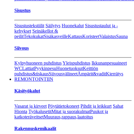
Sisustus
Sisustustekstiilit
Säilytys
Huonekalut
Sisustustaulut ja -
kehykset
Seinäkellot &
peilit
Tekokukat
Sisäkasveille
Kattaus
Koristeet
Valaistus
Sauna
Siivous
Kylpyhuoneen puhdistus
Yleispuhdistus
Ikkunanpesuaineet
WC
Lattiat
Pyykinpesu
Huonetuoksut
Keittiön
puhdistus&tiskaus
Siivousvälineet
Ämpärit&vadit
Kierrätys
REMONTOINTIIN
Käsityökalut
Vasarat ja kirveet
Pöytätietokoneet
Pihdit ja leikkurt
Sahat
Hionta
Työkalusetit
Mitat ja suorakulmat
Puukot ja
katkoteräveitset
Muuraus,rappaus,laatoitus
Rakennuskemikaalit