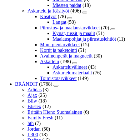
Miesten paidat
(18)
Askartelu ja Käsityöt
(496)
Käsityöt
(78)
Langat
(50)
Piirustus- ja maalaustarvikkeet
(70)
Kynät, tussit ja maalit
(51)
Maalauspohjat ja piirustuslehtiöt
(11)
Muut pientarvikkeet
(15)
Kortit ja paketointi
(51)
Avaimenperät ja magneetit
(30)
Askartelu
(198)
Askarteluvälineet
(43)
Askartelumateriaalit
(76)
Toimistotarvikkeet
(149)
BRÄNDIT
(1768)
Adidas
(3)
Ajax
(25)
Bliw
(18)
Blistex
(12)
Erittäin Hieno Suomalainen
(6)
Family Fresh
(11)
hth
(7)
Jordan
(50)
L300
(18)