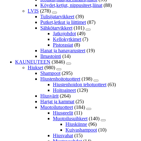
Köydet,ketjut, nippusiteet,liinat
(88)
LVIS
(278)
Tulisijatarvikkeet
(39)
Putket,letkut ja liittimet
(87)
Sähkötarvikkeet
(101)
Jatkojohdot
(49)
Kellokytkimet
(7)
Pistorasiat
(8)
Hanat ja hanavarusteet
(19)
Ilmastointi
(14)
KAUNEUTEEN
(3846)
Hiukset
(980)
Shampoot
(295)
Hiustenhoitotuotteet
(198)
Hiustenhoidon tehotuotteet
(63)
Hoitoaineet
(129)
Hiusvärit
(264)
Harjat ja kammat
(25)
Muotoilutuotteet
(184)
Hiusgeelit
(11)
Muotoilusuihkeet
(140)
Hiuskiinne
(96)
Kuivashampoot
(10)
Hiusvahat
(15)