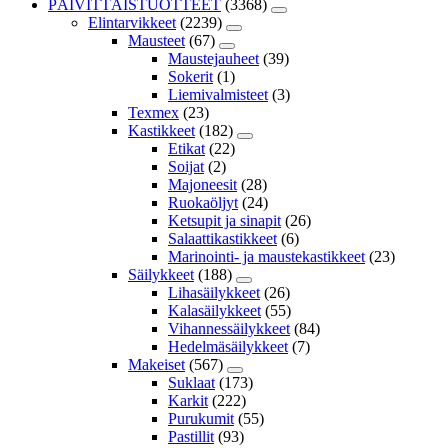
PÄIVITTÄISTUOTTEET
(3368)
Elintarvikkeet
(2239)
Mausteet
(67)
Maustejauheet
(39)
Sokerit
(1)
Liemivalmisteet
(3)
Texmex
(23)
Kastikkeet
(182)
Etikat
(22)
Soijat
(2)
Majoneesit
(28)
Ruokaöljyt
(24)
Ketsupit ja sinapit
(26)
Salaattikastikkeet
(6)
Marinointi- ja maustekastikkeet
(23)
Säilykkeet
(188)
Lihasäilykkeet
(26)
Kalasäilykkeet
(55)
Vihannessäilykkeet
(84)
Hedelmäsäilykkeet
(7)
Makeiset
(567)
Suklaat
(173)
Karkit
(222)
Purukumit
(55)
Pastillit
(93)