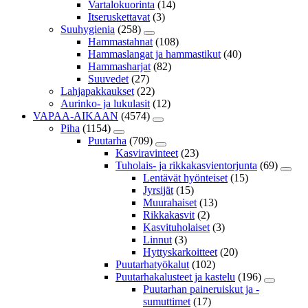
Vartalokuorinta
(14)
Itseruskettavat
(3)
Suuhygienia
(258)
Hammastahnat
(108)
Hammaslangat ja hammastikut
(40)
Hammasharjat
(82)
Suuvedet
(27)
Lahjapakkaukset
(22)
Aurinko- ja lukulasit
(12)
VAPAA-AIKAAN
(4574)
Piha
(1154)
Puutarha
(709)
Kasviravinteet
(23)
Tuholais- ja rikkakasvientorjunta
(69)
Lentävät hyönteiset
(15)
Jyrsijät
(15)
Muurahaiset
(13)
Rikkakasvit
(2)
Kasvituholaiset
(3)
Linnut
(3)
Hyttyskarkoitteet
(20)
Puutarhatyökalut
(102)
Puutarhakalusteet ja kastelu
(196)
Puutarhan paineruiskut ja -
sumuttimet
(17)