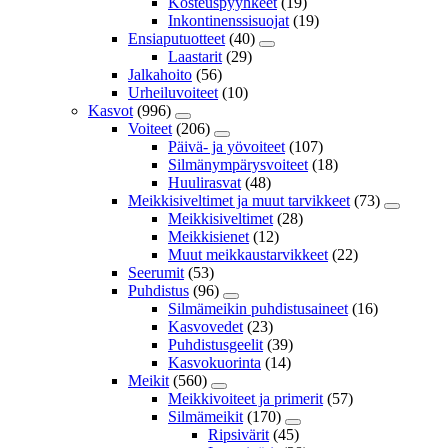
Kosteuspyyhkeet
(19)
Inkontinenssisuojat
(19)
Ensiaputuotteet
(40)
Laastarit
(29)
Jalkahoito
(56)
Urheiluvoiteet
(10)
Kasvot
(996)
Voiteet
(206)
Päivä- ja yövoiteet
(107)
Silmänympärysvoiteet
(18)
Huulirasvat
(48)
Meikkisiveltimet ja muut tarvikkeet
(73)
Meikkisiveltimet
(28)
Meikkisienet
(12)
Muut meikkaustarvikkeet
(22)
Seerumit
(53)
Puhdistus
(96)
Silmämeikin puhdistusaineet
(16)
Kasvovedet
(23)
Puhdistusgeelit
(39)
Kasvokuorinta
(14)
Meikit
(560)
Meikkivoiteet ja primerit
(57)
Silmämeikit
(170)
Ripsivärit
(45)