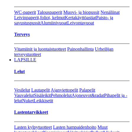
WC-paperit
Talouspaperit
Muovi- ja biopussit
Nenäliinat
Leivinpaperit,foliot, kelmut
Kertakäyttöastiat
Paisto- ja
savustuspussit
Alumiinivuoat
Leivontavuoat
Terveys
Vitamiinit ja luontaistuotteet
Painonhallinta
Urheilijan
terveystuotteet
LAPSILLE
Lelut
Vesilelut
Lautapelit
Ajanviettopelit
Palapelit
Vauvalelut
Sisäleikit
Pehmolelut
Ajoneuvot&radat
Pihapelit ja -
lelut
Nuket
Leikkisetit
Lastentarvikkeet
Lasten kylpytuotteet
Lasten hampaidenhoito
Muut