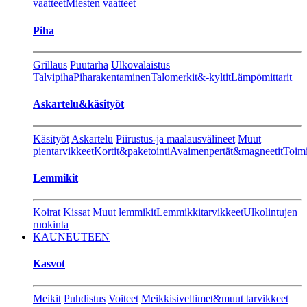
vaatteet
Miesten vaatteet
Piha
Grillaus
Puutarha
Ulkovalaistus
Talvipiha
Piharakentaminen
Talomerkit&-kyltit
Lämpömittarit
Askartelu&käsityöt
Käsityöt
Askartelu
Piirustus-ja maalausvälineet
Muut
pientarvikkeet
Kortit&paketointi
Avaimenpertät&magneetit
Toimi
Lemmikit
Koirat
Kissat
Muut lemmikit
Lemmikkitarvikkeet
Ulkolintujen
ruokinta
KAUNEUTEEN
Kasvot
Meikit
Puhdistus
Voiteet
Meikkisiveltimet&muut tarvikkeet