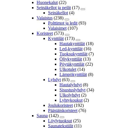
Huonekalut
(22)
Seinäkellot ja peilit
(17)
Seinäkellot
(4)
Valaistus
(238)
Polttimot ja ledit
(93)
Valaisimet
(107)
Koristeet
(573)
Kynttilät
(173)
Hautakynttilät
(18)
Led-kynttilät
(16)
Tuoksukynttilät
(7)
Öljykynttilät
(13)
Pöytäkynttilät
(22)
Ulkotulet
(14)
Lämpökynttilät
(8)
Lyhdyt
(63)
Hautalyhdyt
(8)
Sisustuslyhdyt
(34)
Ulkolyhdyt
(2)
Lyhtykoukut
(2)
Joulukoristeet
(192)
Pääsiäiskoristeet
(76)
Sauna
(142)
Löylytuoksut
(25)
Saunatekstiilit
(11)