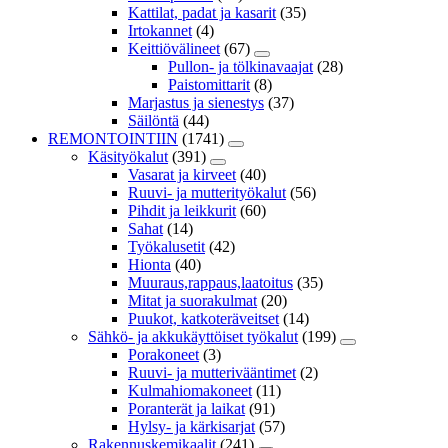
Kattilat, padat ja kasarit
(35)
Irtokannet
(4)
Keittiövälineet
(67)
Pullon- ja tölkinavaajat
(28)
Paistomittarit
(8)
Marjastus ja sienestys
(37)
Säilöntä
(44)
REMONTOINTIIN
(1741)
Käsityökalut
(391)
Vasarat ja kirveet
(40)
Ruuvi- ja mutterityökalut
(56)
Pihdit ja leikkurit
(60)
Sahat
(14)
Työkalusetit
(42)
Hionta
(40)
Muuraus,rappaus,laatoitus
(35)
Mitat ja suorakulmat
(20)
Puukot, katkoteräveitset
(14)
Sähkö- ja akkukäyttöiset työkalut
(199)
Porakoneet
(3)
Ruuvi- ja mutterivääntimet
(2)
Kulmahiomakoneet
(11)
Poranterät ja laikat
(91)
Hylsy- ja kärkisarjat
(57)
Rakennuskemikaalit
(241)