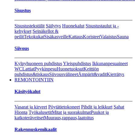
Sisustus
Sisustustekstiilit
Säilytys
Huonekalut
Sisustustaulut ja -
kehykset
Seinäkellot &
peilit
Tekokukat
Sisäkasveille
Kattaus
Koristeet
Valaistus
Sauna
Siivous
Kylpyhuoneen puhdistus
Yleispuhdistus
Ikkunanpesuaineet
WC
Lattiat
Pyykinpesu
Huonetuoksut
Keittiön
puhdistus&tiskaus
Siivousvälineet
Ämpärit&vadit
Kierrätys
REMONTOINTIIN
Käsityökalut
Vasarat ja kirveet
Pöytätietokoneet
Pihdit ja leikkurt
Sahat
Hionta
Työkalusetit
Mitat ja suorakulmat
Puukot ja
katkoteräveitset
Muuraus,rappaus,laatoitus
Rakennuskemikaalit