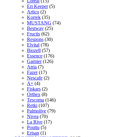
Loreal
(15)
Eri Keeper
(5)
Artico
(2)
Korrek
(35)
MUSTANG
(74)
Bestway
(25)
Fructis
(62)
Respons
(30)
Elvital
(78)
Biozell
(57)
Essence
(176)
Garnier
(126)
Atria
(7)
Fazer
(17)
Nescafe
(2)
A+
(4)
Fiskars
(2)
Orthex
(8)
Tescoma
(146)
Retki
(107)
Palmolive
(79)
Nivea
(70)
La Rive
(17)
Pouttu
(5)
Erisan
(1)