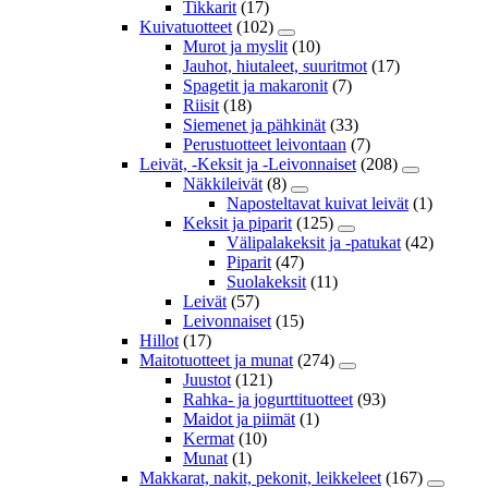
Tikkarit
(17)
Kuivatuotteet
(102)
Murot ja myslit
(10)
Jauhot, hiutaleet, suuritmot
(17)
Spagetit ja makaronit
(7)
Riisit
(18)
Siemenet ja pähkinät
(33)
Perustuotteet leivontaan
(7)
Leivät, -Keksit ja -Leivonnaiset
(208)
Näkkileivät
(8)
Naposteltavat kuivat leivät
(1)
Keksit ja piparit
(125)
Välipalakeksit ja -patukat
(42)
Piparit
(47)
Suolakeksit
(11)
Leivät
(57)
Leivonnaiset
(15)
Hillot
(17)
Maitotuotteet ja munat
(274)
Juustot
(121)
Rahka- ja jogurttituotteet
(93)
Maidot ja piimät
(1)
Kermat
(10)
Munat
(1)
Makkarat, nakit, pekonit, leikkeleet
(167)