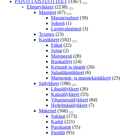
PÄIVITTÄISTUOTTEET
(3367)
Elintarvikkeet
(2238)
Mausteet
(67)
Maustejauheet
(39)
Sokerit
(1)
Liemivalmisteet
(3)
Texmex
(23)
Kastikkeet
(182)
Etikat
(22)
Soijat
(2)
Majoneesit
(28)
Ruokaöljyt
(24)
Ketsupit ja sinapit
(26)
Salaattikastikkeet
(6)
Marinointi- ja maustekastikkeet
(23)
Säilykkeet
(188)
Lihasäilykkeet
(26)
Kalasäilykkeet
(55)
Vihannessäilykkeet
(84)
Hedelmäsäilykkeet
(7)
Makeiset
(566)
Suklaat
(173)
Karkit
(221)
Purukumit
(55)
Pastillit
(93)