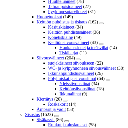
Huuhteluaineet
(78)
Tahranpoistoaineet
(27)
Pyykinpesutarvikkeet
(31)
Huonetuoksut
(149)
Keittiön puhdistus ja tiskaus
(162)
Käsitiskiaineet
(34)
Keittiön puhdistusaineet
(36)
Konetiskiaine
(49)
Keittiönsiivousvälineet
(43)
Hankaussienet ja teräsvillat
(14)
Tiskiharjat
(11)
Siivousvälineet
(204)
suojakäsineet siivoukseen
(22)
WC- ja kylpyhuoneen siivousvälineet
(38)
Ikkunanpuhdistusvälineet
(26)
Pölyhuiskat ja siivousliinat
(64)
Yleissiivousliinat
(34)
Keittiönsiivousliinat
(18)
Ikkunaliinat
(9)
Kierrätys
(20)
Roskakorit
(14)
Ämpärit ja vadit
(53)
Sisustus
(1623)
Sisäkasvit
(86)
Ruukut ja aluslautaset
(58)