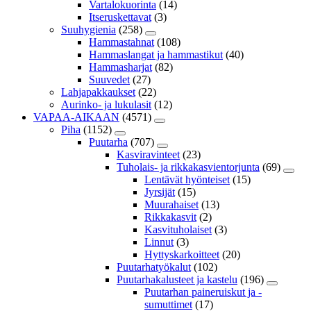
Vartalokuorinta
(14)
Itseruskettavat
(3)
Suuhygienia
(258)
Hammastahnat
(108)
Hammaslangat ja hammastikut
(40)
Hammasharjat
(82)
Suuvedet
(27)
Lahjapakkaukset
(22)
Aurinko- ja lukulasit
(12)
VAPAA-AIKAAN
(4571)
Piha
(1152)
Puutarha
(707)
Kasviravinteet
(23)
Tuholais- ja rikkakasvientorjunta
(69)
Lentävät hyönteiset
(15)
Jyrsijät
(15)
Muurahaiset
(13)
Rikkakasvit
(2)
Kasvituholaiset
(3)
Linnut
(3)
Hyttyskarkoitteet
(20)
Puutarhatyökalut
(102)
Puutarhakalusteet ja kastelu
(196)
Puutarhan paineruiskut ja -
sumuttimet
(17)