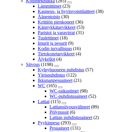
Kodintekniikka
(285)
Lämmittimet
(23)
Kauneus- ja hyvinvointilaitteet
(38)
Äänentoisto
(30)
Keittiön pienkoneet
(36)
Kännykkätarvikkeet
(53)
Paristot ja varavirrat
(31)
Tuulettimet
(18)
Imurit ja pesurit
(9)
Kodin turvallisuus
(16)
Tietokonetarvikkeet
(4)
Älykellot
(4)
Siivous
(1198)
Kylpyhuoneen puhdistus
(57)
Yleispuhdistus
(122)
Ikkunanpesuaineet
(21)
WC
(165)
WC-raikastimet
(98)
WC-puhdistusaineet
(52)
Lattiat
(115)
Lattiansiivousvälineet
(89)
Pölypussit
(6)
Lattian puhdistusaineet
(2)
Pyykinpesu
(293)
Pesuaineet
(131)