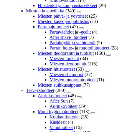
Muotovaahdot
(14)
Hiuslenkit ja kampaustarvikkeet
(29)
Miesten kosmetiikka
(340)
Miesten päivä- ja yövoiteet
(25)
Miesten kasvojen puhdistus
(13)
Parranajotuotteet
(47)
Partavaahdot ja -geelit
(4)
After shave -tuotteet
(7)
Partahöylät ja vaihtoterät
(5)
Parran hoito- ja muotoilutuotteet
(28)
Miesten deodorantit ja tuoksut
(150)
Miesten tuoksut
(34)
Miesten deodorantit
(116)
Miesten hiustuotteet
(53)
Miesten shampoot
(37)
Miesten muotoilutuotteet
(11)
Miesten suihkusaippuat
(77)
Terveystuotteet
(280)
Aurinkotuotteet
(48)
After Sun
(7)
Aurinkovoiteet
(39)
Muut hygieniatuotteet
(113)
Kuukautissuojat
(35)
Käsidesit
(4)
Vanutuotteet
(10)