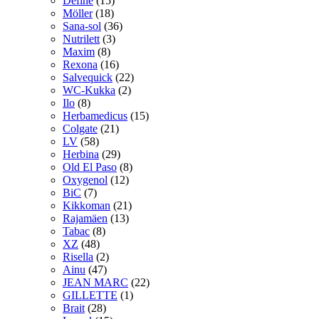
Define
(15)
Möller
(18)
Sana-sol
(36)
Nutrilett
(3)
Maxim
(8)
Rexona
(16)
Salvequick
(22)
WC-Kukka
(2)
Ilo
(8)
Herbamedicus
(15)
Colgate
(21)
LV
(58)
Herbina
(29)
Old El Paso
(8)
Oxygenol
(12)
BiC
(7)
Kikkoman
(21)
Rajamäen
(13)
Tabac
(8)
XZ
(48)
Risella
(2)
Ainu
(47)
JEAN MARC
(22)
GILLETTE
(1)
Brait
(28)