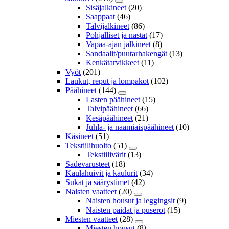
Sisäjalkineet
(20)
Saappaat
(46)
Talvijalkineet
(86)
Pohjalliset ja nastat
(17)
Vapaa-ajan jalkineet
(8)
Sandaalit/puutarhakengät
(13)
Kenkätarvikkeet
(11)
Vyöt
(201)
Laukut, reput ja lompakot
(102)
Päähineet
(144)
Lasten päähineet
(15)
Talvipäähineet
(66)
Kesäpäähineet
(21)
Juhla- ja naamiaispäähineet
(10)
Käsineet
(51)
Tekstiilihuolto
(51)
Tekstiilivärit
(13)
Sadevarusteet
(18)
Kaulahuivit ja kaulurit
(34)
Sukat ja säärystimet
(42)
Naisten vaatteet
(20)
Naisten housut ja leggingsit
(9)
Naisten paidat ja puserot
(15)
Miesten vaatteet
(28)
Miesten housut
(8)