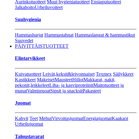
Aurinkotuotteet
Muut hygieniatuotteet
Ensiaputuotteet
Jalkahoito
Urheiluvoiteet
Suuhygienia
Hammasharjat
Hammastahnat
Hammaslangat & hammastikut
Suuvedet
PÄIVITTÄISTUOTTEET
Elintarvikkeet
Kuivatuotteet
Leivät,keksit&leivonnaiset
Texmex
Säilykkeet
Kastikkeet
Makeiset
Mausteet
Hillot
Makkarat, nakit,
pekonit,leikkeleet
Liha- ja kasviproteiinit
Maitotuotteet ja
munat
Valmisruoat
Sipsit ja snacksit
Pakasteet
Juomat
Kahvit
Teet
Mehut
Virvoitusjuomat
Energiajuomat
Kaakaot
Urheilujuomat
Taloustavarat