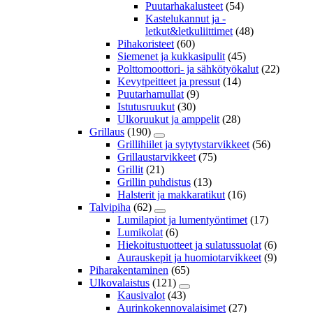
Puutarhakalusteet
(54)
Kastelukannut ja -
letkut&letkuliittimet
(48)
Pihakoristeet
(60)
Siemenet ja kukkasipulit
(45)
Polttomoottori- ja sähkötyökalut
(22)
Kevytpeitteet ja pressut
(14)
Puutarhamullat
(9)
Istutusruukut
(30)
Ulkoruukut ja amppelit
(28)
Grillaus
(190)
Grillihiilet ja sytytystarvikkeet
(56)
Grillaustarvikkeet
(75)
Grillit
(21)
Grillin puhdistus
(13)
Halsterit ja makkaratikut
(16)
Talvipiha
(62)
Lumilapiot ja lumentyöntimet
(17)
Lumikolat
(6)
Hiekoitustuotteet ja sulatussuolat
(6)
Aurauskepit ja huomiotarvikkeet
(9)
Piharakentaminen
(65)
Ulkovalaistus
(121)
Kausivalot
(43)
Aurinkokennovalaisimet
(27)