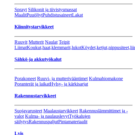
Sprayt
Silikonit ja tiivistysmassat
Maalit
Puuöljyt
Puhdistusaineet
Lakat
Kiinnitystarvikkeet
Ruuvit
Mutterit
Naulat
Teipit
Liimat
Koukut,haat,klemmarit,lukot
Köydet,ketjut,nippusiteet,lii
Sähkö-ja akkutyökalut
Porakoneet
Ruuvi- ja mutterivääntimet
Kulmahiomakone
Poranterät ja laikat
Hylsy- ja kärkisarjat
Rakennustarvikkeet
Suojavarusteet
Maalaustarvikkeet
Rakennuslämmittimet ja -
valot
Kulma- ja naulauslevyt
Työkalujen
säilytys
Rakennuspaljut
Pintamateriaalit
Lvis