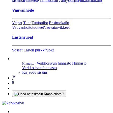
lastentarvikkeet
Naamiaisasut
Värityskirjat
Pulkat&liukurit
Vauvanhoito
Vaipat
Tutit
Tuttipullot
Ensiruokailu
Vauvanhoitotuotteet
Vauvatarvikkeet
Lastenruoat
Soseet
Lasten purkkiruoka
Verkkosivun hinnasto
Hinnasto
Hinnasto:
Verkkosivun hinnasto
Kirjaudu sisään
0
0
0