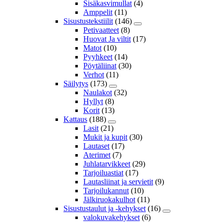
Sisäkasvimullat
(4)
Amppelit
(11)
Sisustustekstiilit
(146)
Petivaatteet
(8)
Huovat Ja viltit
(17)
Matot
(10)
Pyyhkeet
(14)
Pöytäliinat
(30)
Verhot
(11)
Säilytys
(173)
Naulakot
(32)
Hyllyt
(8)
Korit
(13)
Kattaus
(188)
Lasit
(21)
Mukit ja kupit
(30)
Lautaset
(17)
Aterimet
(7)
Juhlatarvikkeet
(29)
Tarjoiluastiat
(17)
Lautasliinat ja servietit
(9)
Tarjoilukannut
(10)
Jälkiruokakulhot
(11)
Sisustustaulut ja -kehykset
(16)
valokuvakehykset
(6)