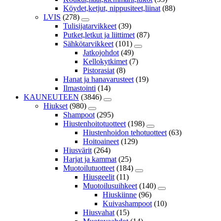
Köydet,ketjut, nippusiteet,liinat
(88)
LVIS
(278)
Tulisijatarvikkeet
(39)
Putket,letkut ja liittimet
(87)
Sähkötarvikkeet
(101)
Jatkojohdot
(49)
Kellokytkimet
(7)
Pistorasiat
(8)
Hanat ja hanavarusteet
(19)
Ilmastointi
(14)
KAUNEUTEEN
(3846)
Hiukset
(980)
Shampoot
(295)
Hiustenhoitotuotteet
(198)
Hiustenhoidon tehotuotteet
(63)
Hoitoaineet
(129)
Hiusvärit
(264)
Harjat ja kammat
(25)
Muotoilutuotteet
(184)
Hiusgeelit
(11)
Muotoilusuihkeet
(140)
Hiuskiinne
(96)
Kuivashampoot
(10)
Hiusvahat
(15)