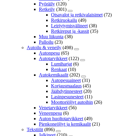
Pyöräily
(120)
Retkeily
(301)
Otsavalot ja retkivalaisimet
(72)
Retkiruokailu
(49)
Leiriytymisvälineet
(38)
Retkireput ja -kassit
(35)
Muu liikunta
(38)
Palloilu
(23)
Autoilu & veneily
(498)
Autonpesu
(65)
Autotarvikkeet
(122)
Lumiharjat
(6)
Renkaat
(10)
Autokemikaalit
(202)
Autopesuaineet
(31)
Korjausmaalaus
(45)
Jäähdytinnesteet
(20)
Lasinpesunesteet
(11)
Moottoriöljyt autoihin
(26)
Venetarvikkeet
(56)
Veneenpesu
(6)
Auton huoltotarvikkeet
(49)
Pienkoneöljyt ja kemikaalit
(21)
Tekstiilit
(896)
Jalkineet
(210)