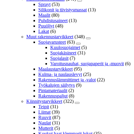
Sprayt
(53)
Silikonit ja tiivistysmassat
(13)
Maalit
(80)
Puhdistusaineet
(13)
Puuöljyt
(48)
Lakat
(6)
Muut rakennustarvikkeet
(348)
Suojavarusteet
(63)
Kuulosuojaimet
(5)
Suojakäsineet
(31)
Suojalasit
(7)
Varoitusnauhat, suojapaperit ja -muovit
(6)
Maalaustarvikkeet
(95)
Kulma- ja naulauslevyt
(25)
Rakennuslämmittimet ja -valot
(22)
Työkalujen säilytys
(9)
Pintamateriaalit
(2)
Rakennuspaljut
(8)
Kiinnitystarvikkeet
(322)
Teipit
(31)
Liimat
(39)
Ruuvit
(87)
Naulat
(31)
Mutterit
(5)
Koukut,haat,klemmarit,lukot
(35)