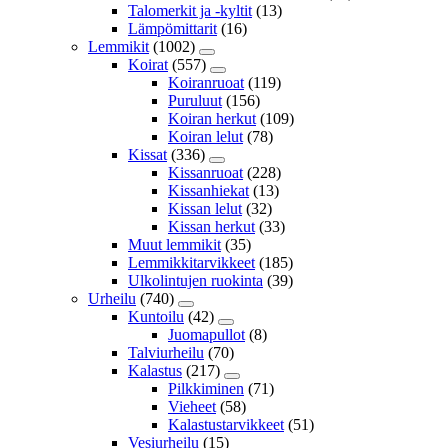
Talomerkit ja -kyltit
(13)
Lämpömittarit
(16)
Lemmikit
(1002)
Koirat
(557)
Koiranruoat
(119)
Puruluut
(156)
Koiran herkut
(109)
Koiran lelut
(78)
Kissat
(336)
Kissanruoat
(228)
Kissanhiekat
(13)
Kissan lelut
(32)
Kissan herkut
(33)
Muut lemmikit
(35)
Lemmikkitarvikkeet
(185)
Ulkolintujen ruokinta
(39)
Urheilu
(740)
Kuntoilu
(42)
Juomapullot
(8)
Talviurheilu
(70)
Kalastus
(217)
Pilkkiminen
(71)
Vieheet
(58)
Kalastustarvikkeet
(51)
Vesiurheilu
(15)