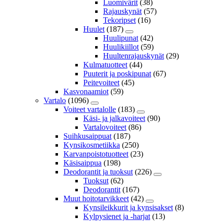
Luomivärit
(38)
Rajauskynät
(57)
Tekoripset
(16)
Huulet
(187)
Huulipunat
(42)
Huulikiillot
(59)
Huultenrajauskynät
(29)
Kulmatuotteet
(44)
Puuterit ja poskipunat
(67)
Peitevoiteet
(45)
Kasvonaamiot
(59)
Vartalo
(1096)
Voiteet vartalolle
(183)
Käsi- ja jalkavoiteet
(90)
Vartalovoiteet
(86)
Suihkusaippuat
(187)
Kynsikosmetiikka
(250)
Karvanpoistotuotteet
(23)
Käsisaippua
(198)
Deodorantit ja tuoksut
(226)
Tuoksut
(62)
Deodorantit
(167)
Muut hoitotarvikkeet
(42)
Kynsileikkurit ja kynsisakset
(8)
Kylpysienet ja -harjat
(13)