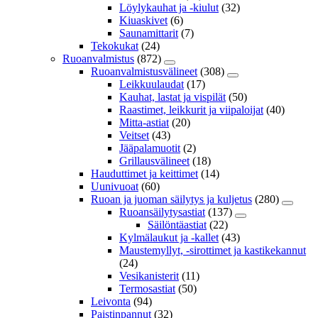
Löylykauhat ja -kiulut
(32)
Kiuaskivet
(6)
Saunamittarit
(7)
Tekokukat
(24)
Ruoanvalmistus
(872)
Ruoanvalmistusvälineet
(308)
Leikkuulaudat
(17)
Kauhat, lastat ja vispilät
(50)
Raastimet, leikkurit ja viipaloijat
(40)
Mitta-astiat
(20)
Veitset
(43)
Jääpalamuotit
(2)
Grillausvälineet
(18)
Hauduttimet ja keittimet
(14)
Uunivuoat
(60)
Ruoan ja juoman säilytys ja kuljetus
(280)
Ruoansäilytysastiat
(137)
Säilöntäastiat
(22)
Kylmälaukut ja -kallet
(43)
Maustemyllyt, -sirottimet ja kastikekannut
(24)
Vesikanisterit
(11)
Termosastiat
(50)
Leivonta
(94)
Paistinpannut
(32)