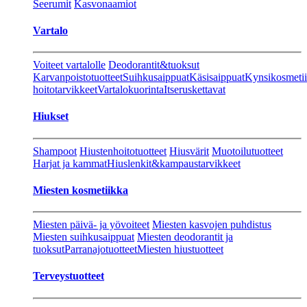
Seerumit
Kasvonaamiot
Vartalo
Voiteet vartalolle
Deodorantit&tuoksut
Karvanpoistotuotteet
Suihkusaippuat
Käsisaippuat
Kynsikosmeti
hoitotarvikkeet
Vartalokuorinta
Itseruskettavat
Hiukset
Shampoot
Hiustenhoitotuotteet
Hiusvärit
Muotoilutuotteet
Harjat ja kammat
Hiuslenkit&kampaustarvikkeet
Miesten kosmetiikka
Miesten päivä- ja yövoiteet
Miesten kasvojen puhdistus
Miesten suihkusaippuat
Miesten deodorantit ja
tuoksut
Parranajotuotteet
Miesten hiustuotteet
Terveystuotteet