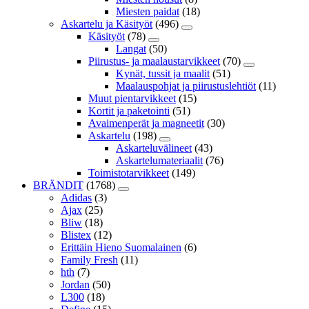
Miesten paidat
(18)
Askartelu ja Käsityöt
(496)
Käsityöt
(78)
Langat
(50)
Piirustus- ja maalaustarvikkeet
(70)
Kynät, tussit ja maalit
(51)
Maalauspohjat ja piirustuslehtiöt
(11)
Muut pientarvikkeet
(15)
Kortit ja paketointi
(51)
Avaimenperät ja magneetit
(30)
Askartelu
(198)
Askarteluvälineet
(43)
Askartelumateriaalit
(76)
Toimistotarvikkeet
(149)
BRÄNDIT
(1768)
Adidas
(3)
Ajax
(25)
Bliw
(18)
Blistex
(12)
Erittäin Hieno Suomalainen
(6)
Family Fresh
(11)
hth
(7)
Jordan
(50)
L300
(18)