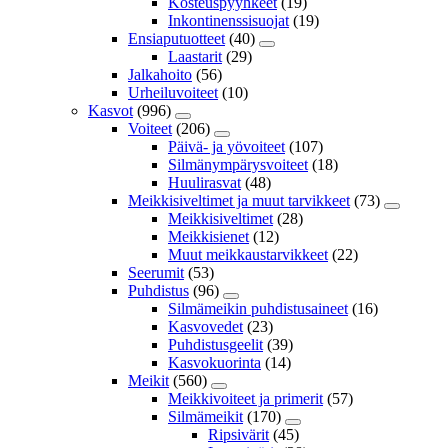
Kosteuspyyhkeet
(19)
Inkontinenssisuojat
(19)
Ensiaputuotteet
(40)
Laastarit
(29)
Jalkahoito
(56)
Urheiluvoiteet
(10)
Kasvot
(996)
Voiteet
(206)
Päivä- ja yövoiteet
(107)
Silmänympärysvoiteet
(18)
Huulirasvat
(48)
Meikkisiveltimet ja muut tarvikkeet
(73)
Meikkisiveltimet
(28)
Meikkisienet
(12)
Muut meikkaustarvikkeet
(22)
Seerumit
(53)
Puhdistus
(96)
Silmämeikin puhdistusaineet
(16)
Kasvovedet
(23)
Puhdistusgeelit
(39)
Kasvokuorinta
(14)
Meikit
(560)
Meikkivoiteet ja primerit
(57)
Silmämeikit
(170)
Ripsivärit
(45)