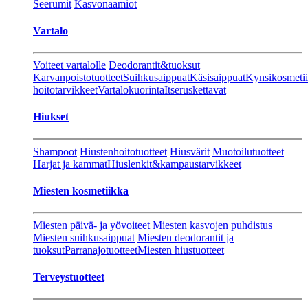
Seerumit
Kasvonaamiot
Vartalo
Voiteet vartalolle
Deodorantit&tuoksut
Karvanpoistotuotteet
Suihkusaippuat
Käsisaippuat
Kynsikosmeti
hoitotarvikkeet
Vartalokuorinta
Itseruskettavat
Hiukset
Shampoot
Hiustenhoitotuotteet
Hiusvärit
Muotoilutuotteet
Harjat ja kammat
Hiuslenkit&kampaustarvikkeet
Miesten kosmetiikka
Miesten päivä- ja yövoiteet
Miesten kasvojen puhdistus
Miesten suihkusaippuat
Miesten deodorantit ja
tuoksut
Parranajotuotteet
Miesten hiustuotteet
Terveystuotteet