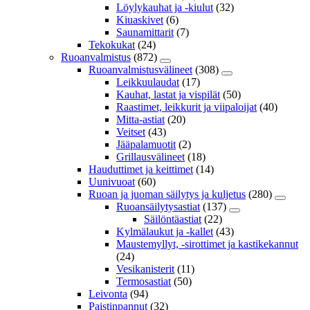
Löylykauhat ja -kiulut
(32)
Kiuaskivet
(6)
Saunamittarit
(7)
Tekokukat
(24)
Ruoanvalmistus
(872)
Ruoanvalmistusvälineet
(308)
Leikkuulaudat
(17)
Kauhat, lastat ja vispilät
(50)
Raastimet, leikkurit ja viipaloijat
(40)
Mitta-astiat
(20)
Veitset
(43)
Jääpalamuotit
(2)
Grillausvälineet
(18)
Hauduttimet ja keittimet
(14)
Uunivuoat
(60)
Ruoan ja juoman säilytys ja kuljetus
(280)
Ruoansäilytysastiat
(137)
Säilöntäastiat
(22)
Kylmälaukut ja -kallet
(43)
Maustemyllyt, -sirottimet ja kastikekannut
(24)
Vesikanisterit
(11)
Termosastiat
(50)
Leivonta
(94)
Paistinpannut
(32)