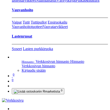
lastentarvikkeet
Naamiaisasut
Värityskirjat
Pulkat&liukurit
Vauvanhoito
Vaipat
Tutit
Tuttipullot
Ensiruokailu
Vauvanhoitotuotteet
Vauvatarvikkeet
Lastenruoat
Soseet
Lasten purkkiruoka
Verkkosivun hinnasto
Hinnasto
Hinnasto:
Verkkosivun hinnasto
Kirjaudu sisään
0
0
0