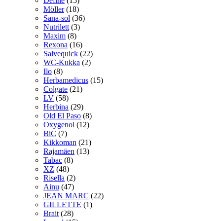
Define
(15)
Möller
(18)
Sana-sol
(36)
Nutrilett
(3)
Maxim
(8)
Rexona
(16)
Salvequick
(22)
WC-Kukka
(2)
Ilo
(8)
Herbamedicus
(15)
Colgate
(21)
LV
(58)
Herbina
(29)
Old El Paso
(8)
Oxygenol
(12)
BiC
(7)
Kikkoman
(21)
Rajamäen
(13)
Tabac
(8)
XZ
(48)
Risella
(2)
Ainu
(47)
JEAN MARC
(22)
GILLETTE
(1)
Brait
(28)