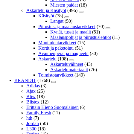
Miesten paidat
(18)
Askartelu ja Käsityöt
(496)
Käsityöt
(78)
Langat
(50)
Piirustus- ja maalaustarvikkeet
(70)
Kynät, tussit ja maalit
(51)
Maalauspohjat ja piirustuslehtiöt
(11)
Muut pientarvikkeet
(15)
Kortit ja paketointi
(51)
Avaimenperät ja magneetit
(30)
Askartelu
(198)
Askarteluvälineet
(43)
Askartelumateriaalit
(76)
Toimistotarvikkeet
(149)
BRÄNDIT
(1768)
Adidas
(3)
Ajax
(25)
Bliw
(18)
Blistex
(12)
Erittäin Hieno Suomalainen
(6)
Family Fresh
(11)
hth
(7)
Jordan
(50)
L300
(18)