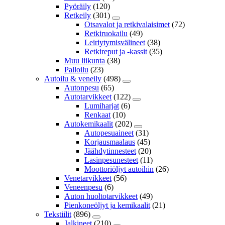
Pyöräily
(120)
Retkeily
(301)
Otsavalot ja retkivalaisimet
(72)
Retkiruokailu
(49)
Leiriytymisvälineet
(38)
Retkireput ja -kassit
(35)
Muu liikunta
(38)
Palloilu
(23)
Autoilu & veneily
(498)
Autonpesu
(65)
Autotarvikkeet
(122)
Lumiharjat
(6)
Renkaat
(10)
Autokemikaalit
(202)
Autopesuaineet
(31)
Korjausmaalaus
(45)
Jäähdytinnesteet
(20)
Lasinpesunesteet
(11)
Moottoriöljyt autoihin
(26)
Venetarvikkeet
(56)
Veneenpesu
(6)
Auton huoltotarvikkeet
(49)
Pienkoneöljyt ja kemikaalit
(21)
Tekstiilit
(896)
Jalkineet
(210)