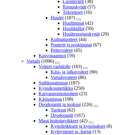
Luomivärit
(38)
Rajauskynät
(57)
Tekoripset
(16)
Huulet
(187)
Huulipunat
(42)
Huulikiillot
(59)
Huultenrajauskynät
(29)
Kulmatuotteet
(44)
Puuterit ja poskipunat
(67)
Peitevoiteet
(45)
Kasvonaamiot
(59)
Vartalo
(1096)
Voiteet vartalolle
(183)
Käsi- ja jalkavoiteet
(90)
Vartalovoiteet
(86)
Suihkusaippuat
(187)
Kynsikosmetiikka
(250)
Karvanpoistotuotteet
(23)
Käsisaippua
(198)
Deodorantit ja tuoksut
(226)
Tuoksut
(62)
Deodorantit
(167)
Muut hoitotarvikkeet
(42)
Kynsileikkurit ja kynsisakset
(8)
Kylpysienet ja -harjat
(13)