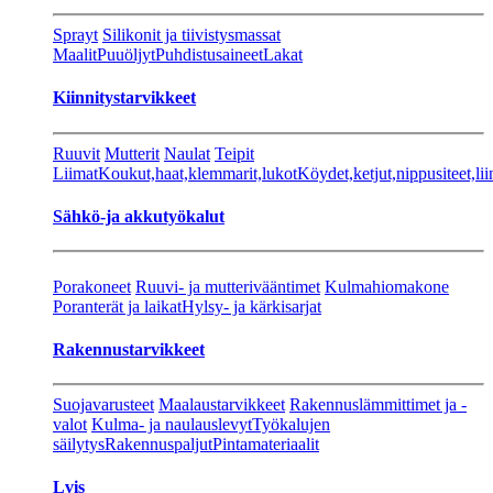
Sprayt
Silikonit ja tiivistysmassat
Maalit
Puuöljyt
Puhdistusaineet
Lakat
Kiinnitystarvikkeet
Ruuvit
Mutterit
Naulat
Teipit
Liimat
Koukut,haat,klemmarit,lukot
Köydet,ketjut,nippusiteet,lii
Sähkö-ja akkutyökalut
Porakoneet
Ruuvi- ja mutterivääntimet
Kulmahiomakone
Poranterät ja laikat
Hylsy- ja kärkisarjat
Rakennustarvikkeet
Suojavarusteet
Maalaustarvikkeet
Rakennuslämmittimet ja -
valot
Kulma- ja naulauslevyt
Työkalujen
säilytys
Rakennuspaljut
Pintamateriaalit
Lvis