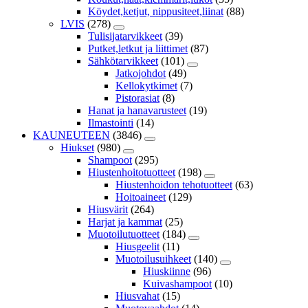
Köydet,ketjut, nippusiteet,liinat
(88)
LVIS
(278)
Tulisijatarvikkeet
(39)
Putket,letkut ja liittimet
(87)
Sähkötarvikkeet
(101)
Jatkojohdot
(49)
Kellokytkimet
(7)
Pistorasiat
(8)
Hanat ja hanavarusteet
(19)
Ilmastointi
(14)
KAUNEUTEEN
(3846)
Hiukset
(980)
Shampoot
(295)
Hiustenhoitotuotteet
(198)
Hiustenhoidon tehotuotteet
(63)
Hoitoaineet
(129)
Hiusvärit
(264)
Harjat ja kammat
(25)
Muotoilutuotteet
(184)
Hiusgeelit
(11)
Muotoilusuihkeet
(140)
Hiuskiinne
(96)
Kuivashampoot
(10)
Hiusvahat
(15)