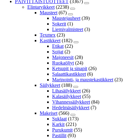
PÄIVITTÄISTUOTTEET
(3367)
Elintarvikkeet
(2238)
Mausteet
(67)
Maustejauheet
(39)
Sokerit
(1)
Liemivalmisteet
(3)
Texmex
(23)
Kastikkeet
(182)
Etikat
(22)
Soijat
(2)
Majoneesit
(28)
Ruokaöljyt
(24)
Ketsupit ja sinapit
(26)
Salaattikastikkeet
(6)
Marinointi- ja maustekastikkeet
(23)
Säilykkeet
(188)
Lihasäilykkeet
(26)
Kalasäilykkeet
(55)
Vihannessäilykkeet
(84)
Hedelmäsäilykkeet
(7)
Makeiset
(566)
Suklaat
(173)
Karkit
(221)
Purukumit
(55)
Pastillit
(93)