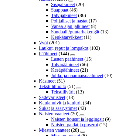
Sisäjalkineet
(20)
Saappaat
(46)
Talvijalkineet
(86)
Pohjalliset ja nastat
(17)
Vapaa-ajan jalkineet
(8)
Sandaalit/puutarhakengät
(13)
Kenkätarvikkeet
(11)
Vyöt
(201)
Laukut, reput ja lompakot
(102)
Päähineet
(144)
Lasten päähineet
(15)
Talvipäähineet
(66)
Kesäpäähineet
(21)
Juhla- ja naamiaispäähineet
(10)
Käsineet
(51)
Tekstiilihuolto
(51)
Tekstiilivärit
(13)
Sadevarusteet
(18)
Kaulahuivit ja kaulurit
(34)
Sukat ja säärystimet
(42)
Naisten vaatteet
(20)
Naisten housut ja leggingsit
(9)
Naisten paidat ja puserot
(15)
Miesten vaatteet
(28)
Miesten housut
(8)