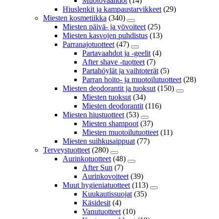
Muotovaahdot
(14)
Hiuslenkit ja kampaustarvikkeet
(29)
Miesten kosmetiikka
(340)
Miesten päivä- ja yövoiteet
(25)
Miesten kasvojen puhdistus
(13)
Parranajotuotteet
(47)
Partavaahdot ja -geelit
(4)
After shave -tuotteet
(7)
Partahöylät ja vaihtoterät
(5)
Parran hoito- ja muotoilutuotteet
(28)
Miesten deodorantit ja tuoksut
(150)
Miesten tuoksut
(34)
Miesten deodorantit
(116)
Miesten hiustuotteet
(53)
Miesten shampoot
(37)
Miesten muotoilutuotteet
(11)
Miesten suihkusaippuat
(77)
Terveystuotteet
(280)
Aurinkotuotteet
(48)
After Sun
(7)
Aurinkovoiteet
(39)
Muut hygieniatuotteet
(113)
Kuukautissuojat
(35)
Käsidesit
(4)
Vanutuotteet
(10)