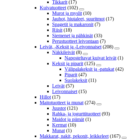
Tikkarit
(17)
Kuivatuotteet
(102)
Murot ja myslit
(10)
Jauhot, hiutaleet, suuritmot
(17)
Spagetit ja makaronit
(7)
Riisit
(18)
Siemenet ja pähkinät
(33)
Perustuotteet leivontaan
(7)
Leivät, -Keksit ja -Leivonnaiset
(208)
Näkkileivät
(8)
Naposteltavat kuivat leivät
(1)
Keksit ja piparit
(125)
Välipalakeksit ja -patukat
(42)
Piparit
(47)
Suolakeksit
(11)
Leivät
(57)
Leivonnaiset
(15)
Hillot
(17)
Maitotuotteet ja munat
(274)
Juustot
(121)
Rahka- ja jogurttituotteet
(93)
Maidot ja piimät
(1)
Kermat
(10)
Munat
(1)
Makkarat, nakit, pekonit, leikkeleet
(167)