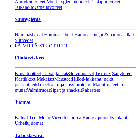
Aurinkotuotteet
Muut hygieniatuotteet
Ensiaputuotteet
Jalkahoito
Urheiluvoiteet
Suuhygienia
Hammasharjat
Hammastahnat
Hammaslangat & hammastikut
Suuvedet
PÄIVITTÄISTUOTTEET
Elintarvikkeet
Kuivatuotteet
Leivät,keksit&leivonnaiset
Texmex
Säilykkeet
Kastikkeet
Makeiset
Mausteet
Hillot
Makkarat, nakit,
pekonit,leikkeleet
Liha- ja kasviproteiinit
Maitotuotteet ja
munat
Valmisruoat
Sipsit ja snacksit
Pakasteet
Juomat
Kahvit
Teet
Mehut
Virvoitusjuomat
Energiajuomat
Kaakaot
Urheilujuomat
Taloustavarat