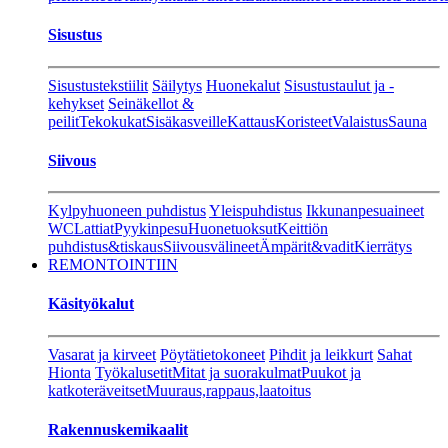
Sisustus
Sisustustekstiilit
Säilytys
Huonekalut
Sisustustaulut ja -
kehykset
Seinäkellot &
peilit
Tekokukat
Sisäkasveille
Kattaus
Koristeet
Valaistus
Sauna
Siivous
Kylpyhuoneen puhdistus
Yleispuhdistus
Ikkunanpesuaineet
WC
Lattiat
Pyykinpesu
Huonetuoksut
Keittiön
puhdistus&tiskaus
Siivousvälineet
Ämpärit&vadit
Kierrätys
REMONTOINTIIN
Käsityökalut
Vasarat ja kirveet
Pöytätietokoneet
Pihdit ja leikkurt
Sahat
Hionta
Työkalusetit
Mitat ja suorakulmat
Puukot ja
katkoteräveitset
Muuraus,rappaus,laatoitus
Rakennuskemikaalit