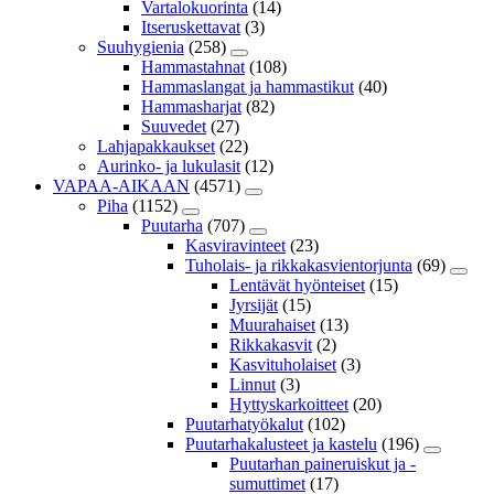
Vartalokuorinta
(14)
Itseruskettavat
(3)
Suuhygienia
(258)
Hammastahnat
(108)
Hammaslangat ja hammastikut
(40)
Hammasharjat
(82)
Suuvedet
(27)
Lahjapakkaukset
(22)
Aurinko- ja lukulasit
(12)
VAPAA-AIKAAN
(4571)
Piha
(1152)
Puutarha
(707)
Kasviravinteet
(23)
Tuholais- ja rikkakasvientorjunta
(69)
Lentävät hyönteiset
(15)
Jyrsijät
(15)
Muurahaiset
(13)
Rikkakasvit
(2)
Kasvituholaiset
(3)
Linnut
(3)
Hyttyskarkoitteet
(20)
Puutarhatyökalut
(102)
Puutarhakalusteet ja kastelu
(196)
Puutarhan paineruiskut ja -
sumuttimet
(17)