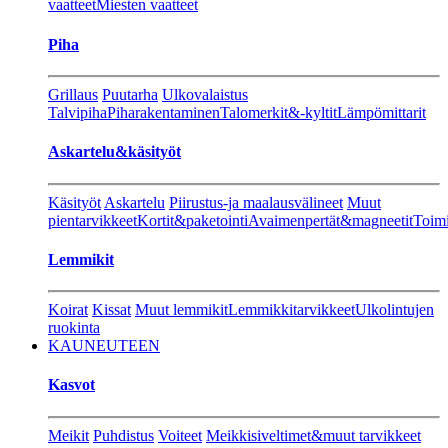
vaatteet
Miesten vaatteet
Piha
Grillaus
Puutarha
Ulkovalaistus
Talvipiha
Piharakentaminen
Talomerkit&-kyltit
Lämpömittarit
Askartelu&käsityöt
Käsityöt
Askartelu
Piirustus-ja maalausvälineet
Muut
pientarvikkeet
Kortit&paketointi
Avaimenpertät&magneetit
Toimi
Lemmikit
Koirat
Kissat
Muut lemmikit
Lemmikkitarvikkeet
Ulkolintujen
ruokinta
KAUNEUTEEN
Kasvot
Meikit
Puhdistus
Voiteet
Meikkisiveltimet&muut tarvikkeet