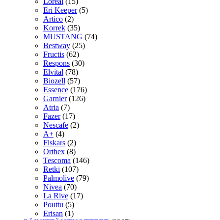
Loreal
(15)
Eri Keeper
(5)
Artico
(2)
Korrek
(35)
MUSTANG
(74)
Bestway
(25)
Fructis
(62)
Respons
(30)
Elvital
(78)
Biozell
(57)
Essence
(176)
Garnier
(126)
Atria
(7)
Fazer
(17)
Nescafe
(2)
A+
(4)
Fiskars
(2)
Orthex
(8)
Tescoma
(146)
Retki
(107)
Palmolive
(79)
Nivea
(70)
La Rive
(17)
Pouttu
(5)
Erisan
(1)