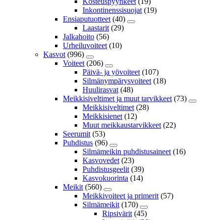
Kosteuspyyhkeet
(19)
Inkontinenssisuojat
(19)
Ensiaputuotteet
(40)
Laastarit
(29)
Jalkahoito
(56)
Urheiluvoiteet
(10)
Kasvot
(996)
Voiteet
(206)
Päivä- ja yövoiteet
(107)
Silmänympärysvoiteet
(18)
Huulirasvat
(48)
Meikkisiveltimet ja muut tarvikkeet
(73)
Meikkisiveltimet
(28)
Meikkisienet
(12)
Muut meikkaustarvikkeet
(22)
Seerumit
(53)
Puhdistus
(96)
Silmämeikin puhdistusaineet
(16)
Kasvovedet
(23)
Puhdistusgeelit
(39)
Kasvokuorinta
(14)
Meikit
(560)
Meikkivoiteet ja primerit
(57)
Silmämeikit
(170)
Ripsivärit
(45)