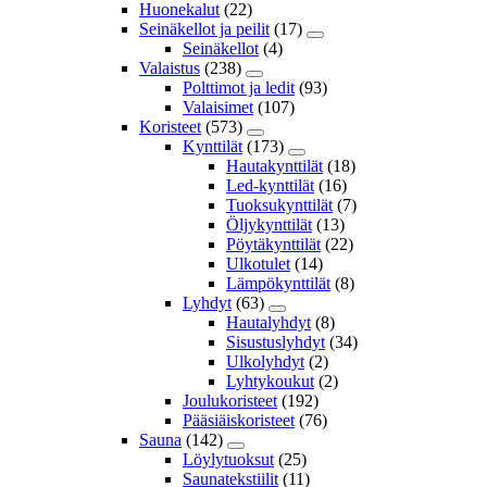
Huonekalut
(22)
Seinäkellot ja peilit
(17)
Seinäkellot
(4)
Valaistus
(238)
Polttimot ja ledit
(93)
Valaisimet
(107)
Koristeet
(573)
Kynttilät
(173)
Hautakynttilät
(18)
Led-kynttilät
(16)
Tuoksukynttilät
(7)
Öljykynttilät
(13)
Pöytäkynttilät
(22)
Ulkotulet
(14)
Lämpökynttilät
(8)
Lyhdyt
(63)
Hautalyhdyt
(8)
Sisustuslyhdyt
(34)
Ulkolyhdyt
(2)
Lyhtykoukut
(2)
Joulukoristeet
(192)
Pääsiäiskoristeet
(76)
Sauna
(142)
Löylytuoksut
(25)
Saunatekstiilit
(11)