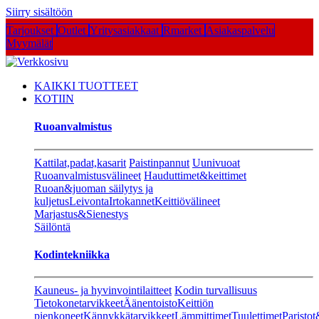
Siirry sisältöön
Tarjoukset
Outlet
Yritysasiakkaat
Rmarket
Asiakaspalvelu
Myymälät
KAIKKI TUOTTEET
KOTIIN
Ruoanvalmistus
Kattilat,padat,kasarit
Paistinpannut
Uunivuoat
Ruoanvalmistusvälineet
Hauduttimet&keittimet
Ruoan&juoman säilytys ja
kuljetus
Leivonta
Irtokannet
Keittiövälineet
Marjastus&Sienestys
Säilöntä
Kodintekniikka
Kauneus- ja hyvinvointilaitteet
Kodin turvallisuus
Tietokonetarvikkeet
Äänentoisto
Keittiön
pienkoneet
Kännykkätarvikkeet
Lämmittimet
Tuulettimet
Paristot