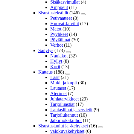
Sisäkasvimullat
(4)
Amppelit
(11)
Sisustustekstiilit
(146)
Petivaatteet
(8)
Huovat Ja viltit
(17)
Matot
(10)
Pyyhkeet
(14)
Pöytäliinat
(30)
Verhot
(11)
Säilytys
(173)
Naulakot
(32)
Hyllyt
(8)
Korit
(13)
Kattaus
(188)
Lasit
(21)
Mukit ja kupit
(30)
Lautaset
(17)
Aterimet
(7)
Juhlatarvikkeet
(29)
Tarjoiluastiat
(17)
Lautasliinat ja servietit
(9)
Tarjoilukannut
(10)
Jälkiruokakulhot
(11)
Sisustustaulut ja -kehykset
(16)
valokuvakehykset
(6)