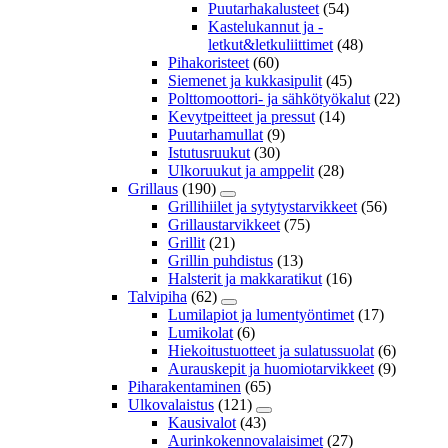
Puutarhakalusteet
(54)
Kastelukannut ja -
letkut&letkuliittimet
(48)
Pihakoristeet
(60)
Siemenet ja kukkasipulit
(45)
Polttomoottori- ja sähkötyökalut
(22)
Kevytpeitteet ja pressut
(14)
Puutarhamullat
(9)
Istutusruukut
(30)
Ulkoruukut ja amppelit
(28)
Grillaus
(190)
Grillihiilet ja sytytystarvikkeet
(56)
Grillaustarvikkeet
(75)
Grillit
(21)
Grillin puhdistus
(13)
Halsterit ja makkaratikut
(16)
Talvipiha
(62)
Lumilapiot ja lumentyöntimet
(17)
Lumikolat
(6)
Hiekoitustuotteet ja sulatussuolat
(6)
Aurauskepit ja huomiotarvikkeet
(9)
Piharakentaminen
(65)
Ulkovalaistus
(121)
Kausivalot
(43)
Aurinkokennovalaisimet
(27)