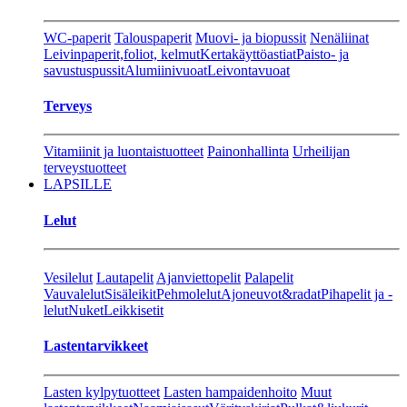
WC-paperit
Talouspaperit
Muovi- ja biopussit
Nenäliinat
Leivinpaperit,foliot, kelmut
Kertakäyttöastiat
Paisto- ja
savustuspussit
Alumiinivuoat
Leivontavuoat
Terveys
Vitamiinit ja luontaistuotteet
Painonhallinta
Urheilijan
terveystuotteet
LAPSILLE
Lelut
Vesilelut
Lautapelit
Ajanviettopelit
Palapelit
Vauvalelut
Sisäleikit
Pehmolelut
Ajoneuvot&radat
Pihapelit ja -
lelut
Nuket
Leikkisetit
Lastentarvikkeet
Lasten kylpytuotteet
Lasten hampaidenhoito
Muut