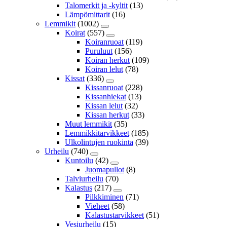
Talomerkit ja -kyltit
(13)
Lämpömittarit
(16)
Lemmikit
(1002)
Koirat
(557)
Koiranruoat
(119)
Puruluut
(156)
Koiran herkut
(109)
Koiran lelut
(78)
Kissat
(336)
Kissanruoat
(228)
Kissanhiekat
(13)
Kissan lelut
(32)
Kissan herkut
(33)
Muut lemmikit
(35)
Lemmikkitarvikkeet
(185)
Ulkolintujen ruokinta
(39)
Urheilu
(740)
Kuntoilu
(42)
Juomapullot
(8)
Talviurheilu
(70)
Kalastus
(217)
Pilkkiminen
(71)
Vieheet
(58)
Kalastustarvikkeet
(51)
Vesiurheilu
(15)