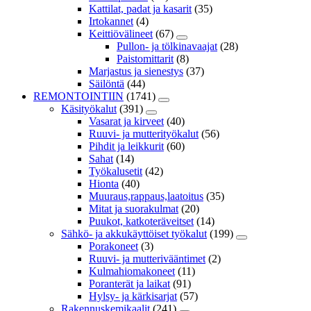
Kattilat, padat ja kasarit
(35)
Irtokannet
(4)
Keittiövälineet
(67)
Pullon- ja tölkinavaajat
(28)
Paistomittarit
(8)
Marjastus ja sienestys
(37)
Säilöntä
(44)
REMONTOINTIIN
(1741)
Käsityökalut
(391)
Vasarat ja kirveet
(40)
Ruuvi- ja mutterityökalut
(56)
Pihdit ja leikkurit
(60)
Sahat
(14)
Työkalusetit
(42)
Hionta
(40)
Muuraus,rappaus,laatoitus
(35)
Mitat ja suorakulmat
(20)
Puukot, katkoteräveitset
(14)
Sähkö- ja akkukäyttöiset työkalut
(199)
Porakoneet
(3)
Ruuvi- ja mutterivääntimet
(2)
Kulmahiomakoneet
(11)
Poranterät ja laikat
(91)
Hylsy- ja kärkisarjat
(57)
Rakennuskemikaalit
(241)