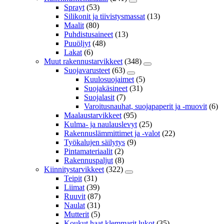
Sprayt
(53)
Silikonit ja tiivistysmassat
(13)
Maalit
(80)
Puhdistusaineet
(13)
Puuöljyt
(48)
Lakat
(6)
Muut rakennustarvikkeet
(348)
Suojavarusteet
(63)
Kuulosuojaimet
(5)
Suojakäsineet
(31)
Suojalasit
(7)
Varoitusnauhat, suojapaperit ja -muovit
(6)
Maalaustarvikkeet
(95)
Kulma- ja naulauslevyt
(25)
Rakennuslämmittimet ja -valot
(22)
Työkalujen säilytys
(9)
Pintamateriaalit
(2)
Rakennuspaljut
(8)
Kiinnitystarvikkeet
(322)
Teipit
(31)
Liimat
(39)
Ruuvit
(87)
Naulat
(31)
Mutterit
(5)
Koukut,haat,klemmarit,lukot
(35)