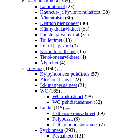
Kodintekniikka
(285)
Lämmittimet
(23)
Kauneus- ja hyvinvointilaitteet
(38)
Äänentoisto
(30)
Keittiön pienkoneet
(36)
Kännykkätarvikkeet
(53)
Paristot ja varavirrat
(31)
Tuulettimet
(18)
Imurit ja pesurit
(9)
Kodin turvallisuus
(16)
Tietokonetarvikkeet
(4)
Älykellot
(4)
Siivous
(1198)
Kylpyhuoneen puhdistus
(57)
Yleispuhdistus
(122)
Ikkunanpesuaineet
(21)
WC
(165)
WC-raikastimet
(98)
WC-puhdistusaineet
(52)
Lattiat
(115)
Lattiansiivousvälineet
(89)
Pölypussit
(6)
Lattian puhdistusaineet
(2)
Pyykinpesu
(293)
Pesuaineet
(131)