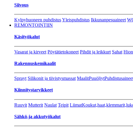
Siivous
Kylpyhuoneen puhdistus
Yleispuhdistus
Ikkunanpesuaineet
W
REMONTOINTIIN
Käsityökalut
Vasarat ja kirveet
Pöytätietokoneet
Pihdit ja leikkurt
Sahat
Hion
Rakennuskemikaalit
Sprayt
Silikonit ja tiivistysmassat
Maalit
Puuöljyt
Puhdistusainee
Kiinnitystarvikkeet
Ruuvit
Mutterit
Naulat
Teipit
Liimat
Koukut,haat,klemmarit,luk
Sähkö-ja akkutyökalut