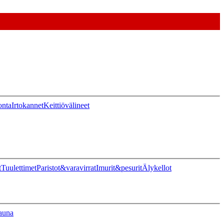
onta
Irtokannet
Keittiövälineet
t
Tuulettimet
Paristot&varavirrat
Imurit&pesurit
Älykellot
auna