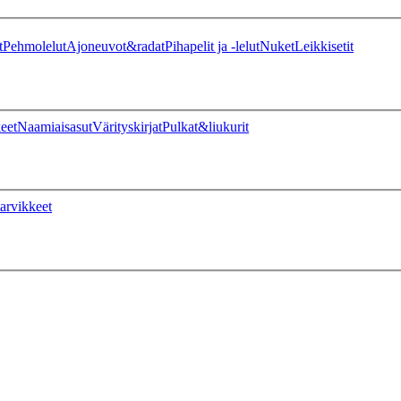
t
Pehmolelut
Ajoneuvot&radat
Pihapelit ja -lelut
Nuket
Leikkisetit
eet
Naamiaisasut
Värityskirjat
Pulkat&liukurit
arvikkeet