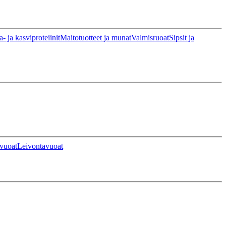
a- ja kasviproteiinit
Maitotuotteet ja munat
Valmisruoat
Sipsit ja
vuoat
Leivontavuoat