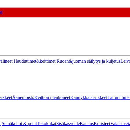
t
älineet
Hauduttimet&keittimet
Ruoan&juoman säilytys ja kuljetus
Leiv
vikkeet
Äänentoisto
Keittiön pienkoneet
Kännykkätarvikkeet
Lämmittime
t
Seinäkellot & peilit
Tekokukat
Sisäkasveille
Kattaus
Koristeet
Valaistus
S