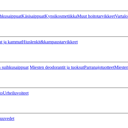
hkusaippuat
Käsisaippuat
Kynsikosmetiikka
Muut hoitotarvikkeet
Vartalo
at ja kammat
Hiuslenkit&kampaustarvikkeet
 suihkusaippuat
Miesten deodorantit ja tuoksut
Parranajotuotteet
Miesten
to
Urheiluvoiteet
uuvedet