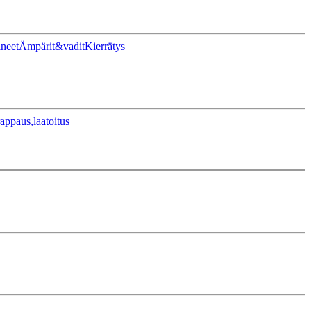
ineet
Ämpärit&vadit
Kierrätys
appaus,laatoitus