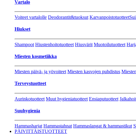
Vartalo
Voiteet vartalolle
Deodorantit&tuoksut
Karvanpoistotuotteet
Sui
Hiukset
Shampoot
Hiustenhoitotuotteet
Hiusvärit
Muotoilutuotteet
Harj
Miesten kosmetiikka
Miesten päivä- ja yövoiteet
Miesten kasvojen puhdistus
Miesten
Terveystuotteet
Aurinkotuotteet
Muut hygieniatuotteet
Ensiaputuotteet
Jalkahoi
Suuhygienia
Hammasharjat
Hammastahnat
Hammaslangat & hammastikut
S
PÄIVITTÄISTUOTTEET