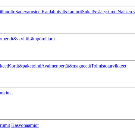
ilihuolto
Sadevarusteet
Kaulahuivit&kaulurit
Sukat&säärystimet
Naisten v
omerkit&-kyltit
Lämpömittarit
keet
Kortit&paketointi
Avaimenpertät&magneetit
Toimistotarvikkeet
uokinta
rumit
Kasvonaamiot