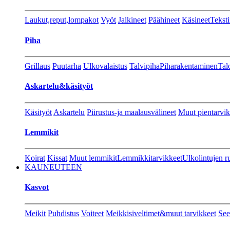
Laukut,reput,lompakot
Vyöt
Jalkineet
Päähineet
Käsineet
Teksti
Piha
Grillaus
Puutarha
Ulkovalaistus
Talvipiha
Piharakentaminen
Tal
Askartelu&käsityöt
Käsityöt
Askartelu
Piirustus-ja maalausvälineet
Muut pientarvik
Lemmikit
Koirat
Kissat
Muut lemmikit
Lemmikkitarvikkeet
Ulkolintujen r
KAUNEUTEEN
Kasvot
Meikit
Puhdistus
Voiteet
Meikkisiveltimet&muut tarvikkeet
See