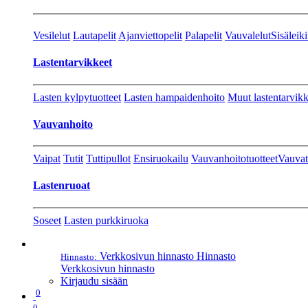
Vesilelut
Lautapelit
Ajanviettopelit
Palapelit
Vauvalelut
Sisäleiki
Lastentarvikkeet
Lasten kylpytuotteet
Lasten hampaidenhoito
Muut lastentarvikk
Vauvanhoito
Vaipat
Tutit
Tuttipullot
Ensiruokailu
Vauvanhoitotuotteet
Vauvat
Lastenruoat
Soseet
Lasten purkkiruoka
Verkkosivun hinnasto
Hinnasto
Hinnasto:
Verkkosivun hinnasto
Kirjaudu sisään
0
0