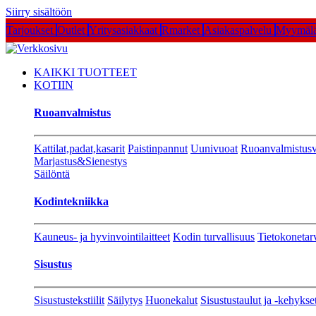
Siirry sisältöön
Tarjoukset
Outlet
Yritysasiakkaat
Rmarket
Asiakaspalvelu
Myymälä
KAIKKI TUOTTEET
KOTIIN
Ruoanvalmistus
Kattilat,padat,kasarit
Paistinpannut
Uunivuoat
Ruoanvalmistusv
Marjastus&Sienestys
Säilöntä
Kodintekniikka
Kauneus- ja hyvinvointilaitteet
Kodin turvallisuus
Tietokonetar
Sisustus
Sisustustekstiilit
Säilytys
Huonekalut
Sisustustaulut ja -kehykse