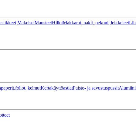
stikkeet
Makeiset
Mausteet
Hillot
Makkarat, nakit, pekonit,leikkeleet
Lih
paperit,foliot, kelmut
Kertakäyttöastiat
Paisto- ja savustuspussit
Alumiini
otteet