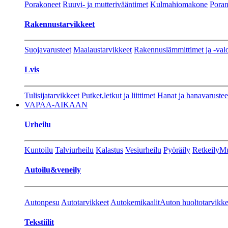
Porakoneet
Ruuvi- ja mutterivääntimet
Kulmahiomakone
Porant
Rakennustarvikkeet
Suojavarusteet
Maalaustarvikkeet
Rakennuslämmittimet ja -val
Lvis
Tulisijatarvikkeet
Putket,letkut ja liittimet
Hanat ja hanavarustee
VAPAA-AIKAAN
Urheilu
Kuntoilu
Talviurheilu
Kalastus
Vesiurheilu
Pyöräily
Retkeily
Mu
Autoilu&veneily
Autonpesu
Autotarvikkeet
Autokemikaalit
Auton huoltotarvikke
Tekstiilit