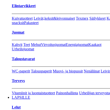
Elintarvikkeet
Kuivatuotteet
Leivät,keksit&leivonnaiset
Texmex
Säilykkeet
Ka
snacksit
Pakasteet
Juomat
Kahvit
Teet
Mehut
Virvoitusjuomat
Energiajuomat
Kaakaot
Urheilujuomat
Taloustavarat
WC-paperit
Talouspaperit
Muovi- ja biopussit
Nenäliinat
Leivin
Terveys
Vitamiinit ja luontaistuotteet
Painonhallinta
Urheilijan terveystu
LAPSILLE
Lelut