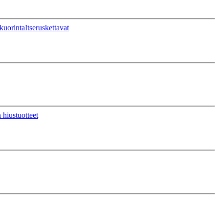
kuorinta
Itseruskettavat
 hiustuotteet