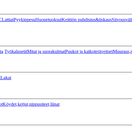
C
Lattiat
Pyykinpesu
Huonetuoksut
Keittiön puhdistus&tiskaus
Siivousväl
ta
Työkalusetit
Mitat ja suorakulmat
Puukot ja katkoteräveitset
Muuraus,r
t
Lakat
ot
Köydet,ketjut,nippusiteet,liinat