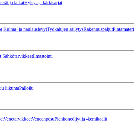
erät ja laikat
Hylsy- ja kärkisarjat
ot
Kulma- ja naulauslevyt
Työkalujen säilytys
Rakennuspaljut
Pintamateri
t
Sähkötarvikkeet
Ilmastointi
u liikunta
Palloilu
et
Venetarvikkeet
Veneenpesu
Pienkoneöljyt ja -kemikaalit