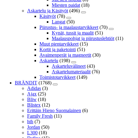
Miesten paidat
(18)
Askartelu ja Käsityöt
(496)
Käsityöt
(78)
Langat
(50)
Piirustus- ja maalaustarvikkeet
(70)
Kynät, tussit ja maalit
(51)
Maalauspohjat ja piirustuslehtiöt
(11)
Muut pientarvikkeet
(15)
Kortit ja paketointi
(51)
Avaimenperät ja magneetit
(30)
Askartelu
(198)
Askarteluvälineet
(43)
Askartelumateriaalit
(76)
Toimistotarvikkeet
(149)
BRÄNDIT
(1768)
Adidas
(3)
Ajax
(25)
Bliw
(18)
Blistex
(12)
Erittäin Hieno Suomalainen
(6)
Family Fresh
(11)
hth
(7)
Jordan
(50)
L300
(18)