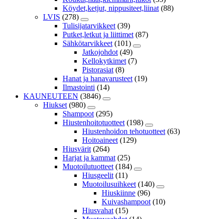
Köydet,ketjut, nippusiteet,liinat
(88)
LVIS
(278)
Tulisijatarvikkeet
(39)
Putket,letkut ja liittimet
(87)
Sähkötarvikkeet
(101)
Jatkojohdot
(49)
Kellokytkimet
(7)
Pistorasiat
(8)
Hanat ja hanavarusteet
(19)
Ilmastointi
(14)
KAUNEUTEEN
(3846)
Hiukset
(980)
Shampoot
(295)
Hiustenhoitotuotteet
(198)
Hiustenhoidon tehotuotteet
(63)
Hoitoaineet
(129)
Hiusvärit
(264)
Harjat ja kammat
(25)
Muotoilutuotteet
(184)
Hiusgeelit
(11)
Muotoilusuihkeet
(140)
Hiuskiinne
(96)
Kuivashampoot
(10)
Hiusvahat
(15)