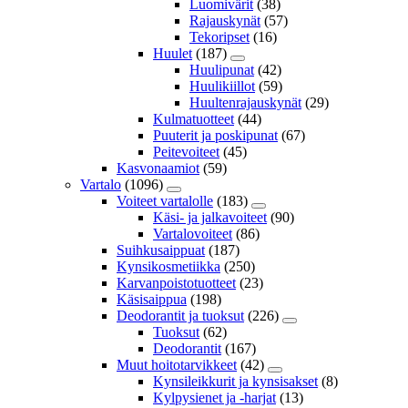
Luomivärit
(38)
Rajauskynät
(57)
Tekoripset
(16)
Huulet
(187)
Huulipunat
(42)
Huulikiillot
(59)
Huultenrajauskynät
(29)
Kulmatuotteet
(44)
Puuterit ja poskipunat
(67)
Peitevoiteet
(45)
Kasvonaamiot
(59)
Vartalo
(1096)
Voiteet vartalolle
(183)
Käsi- ja jalkavoiteet
(90)
Vartalovoiteet
(86)
Suihkusaippuat
(187)
Kynsikosmetiikka
(250)
Karvanpoistotuotteet
(23)
Käsisaippua
(198)
Deodorantit ja tuoksut
(226)
Tuoksut
(62)
Deodorantit
(167)
Muut hoitotarvikkeet
(42)
Kynsileikkurit ja kynsisakset
(8)
Kylpysienet ja -harjat
(13)