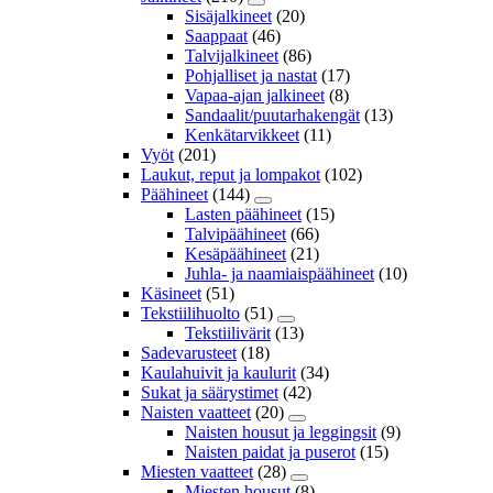
Sisäjalkineet
(20)
Saappaat
(46)
Talvijalkineet
(86)
Pohjalliset ja nastat
(17)
Vapaa-ajan jalkineet
(8)
Sandaalit/puutarhakengät
(13)
Kenkätarvikkeet
(11)
Vyöt
(201)
Laukut, reput ja lompakot
(102)
Päähineet
(144)
Lasten päähineet
(15)
Talvipäähineet
(66)
Kesäpäähineet
(21)
Juhla- ja naamiaispäähineet
(10)
Käsineet
(51)
Tekstiilihuolto
(51)
Tekstiilivärit
(13)
Sadevarusteet
(18)
Kaulahuivit ja kaulurit
(34)
Sukat ja säärystimet
(42)
Naisten vaatteet
(20)
Naisten housut ja leggingsit
(9)
Naisten paidat ja puserot
(15)
Miesten vaatteet
(28)
Miesten housut
(8)