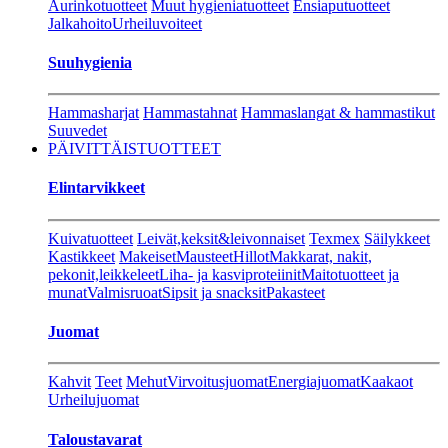
Aurinkotuotteet
Muut hygieniatuotteet
Ensiaputuotteet
Jalkahoito
Urheiluvoiteet
Suuhygienia
Hammasharjat
Hammastahnat
Hammaslangat & hammastikut
Suuvedet
PÄIVITTÄISTUOTTEET
Elintarvikkeet
Kuivatuotteet
Leivät,keksit&leivonnaiset
Texmex
Säilykkeet
Kastikkeet
Makeiset
Mausteet
Hillot
Makkarat, nakit,
pekonit,leikkeleet
Liha- ja kasviproteiinit
Maitotuotteet ja
munat
Valmisruoat
Sipsit ja snacksit
Pakasteet
Juomat
Kahvit
Teet
Mehut
Virvoitusjuomat
Energiajuomat
Kaakaot
Urheilujuomat
Taloustavarat