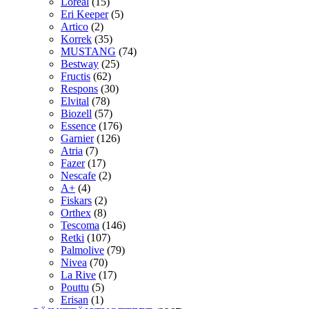
Loreal
(15)
Eri Keeper
(5)
Artico
(2)
Korrek
(35)
MUSTANG
(74)
Bestway
(25)
Fructis
(62)
Respons
(30)
Elvital
(78)
Biozell
(57)
Essence
(176)
Garnier
(126)
Atria
(7)
Fazer
(17)
Nescafe
(2)
A+
(4)
Fiskars
(2)
Orthex
(8)
Tescoma
(146)
Retki
(107)
Palmolive
(79)
Nivea
(70)
La Rive
(17)
Pouttu
(5)
Erisan
(1)