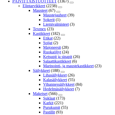
PÄIVITTÄISTUOTTEET
(3367)
Elintarvikkeet
(2238)
Mausteet
(67)
Maustejauheet
(39)
Sokerit
(1)
Liemivalmisteet
(3)
Texmex
(23)
Kastikkeet
(182)
Etikat
(22)
Soijat
(2)
Majoneesit
(28)
Ruokaöljyt
(24)
Ketsupit ja sinapit
(26)
Salaattikastikkeet
(6)
Marinointi- ja maustekastikkeet
(23)
Säilykkeet
(188)
Lihasäilykkeet
(26)
Kalasäilykkeet
(55)
Vihannessäilykkeet
(84)
Hedelmäsäilykkeet
(7)
Makeiset
(566)
Suklaat
(173)
Karkit
(221)
Purukumit
(55)
Pastillit
(93)