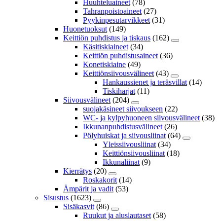
Huuhteluaineet
(78)
Tahranpoistoaineet
(27)
Pyykinpesutarvikkeet
(31)
Huonetuoksut
(149)
Keittiön puhdistus ja tiskaus
(162)
Käsitiskiaineet
(34)
Keittiön puhdistusaineet
(36)
Konetiskiaine
(49)
Keittiönsiivousvälineet
(43)
Hankaussienet ja teräsvillat
(14)
Tiskiharjat
(11)
Siivousvälineet
(204)
suojakäsineet siivoukseen
(22)
WC- ja kylpyhuoneen siivousvälineet
(38)
Ikkunanpuhdistusvälineet
(26)
Pölyhuiskat ja siivousliinat
(64)
Yleissiivousliinat
(34)
Keittiönsiivousliinat
(18)
Ikkunaliinat
(9)
Kierrätys
(20)
Roskakorit
(14)
Ämpärit ja vadit
(53)
Sisustus
(1623)
Sisäkasvit
(86)
Ruukut ja aluslautaset
(58)