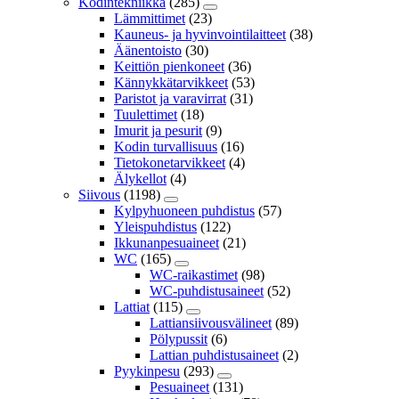
Kodintekniikka
(285)
Lämmittimet
(23)
Kauneus- ja hyvinvointilaitteet
(38)
Äänentoisto
(30)
Keittiön pienkoneet
(36)
Kännykkätarvikkeet
(53)
Paristot ja varavirrat
(31)
Tuulettimet
(18)
Imurit ja pesurit
(9)
Kodin turvallisuus
(16)
Tietokonetarvikkeet
(4)
Älykellot
(4)
Siivous
(1198)
Kylpyhuoneen puhdistus
(57)
Yleispuhdistus
(122)
Ikkunanpesuaineet
(21)
WC
(165)
WC-raikastimet
(98)
WC-puhdistusaineet
(52)
Lattiat
(115)
Lattiansiivousvälineet
(89)
Pölypussit
(6)
Lattian puhdistusaineet
(2)
Pyykinpesu
(293)
Pesuaineet
(131)