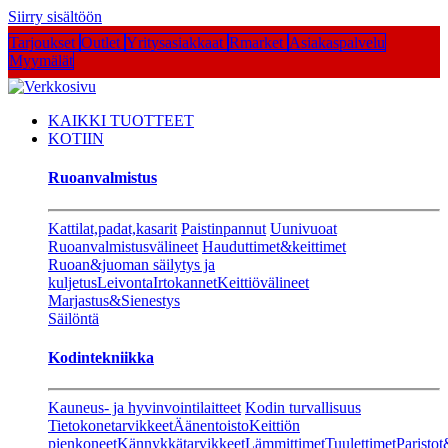
Siirry sisältöön
Tarjoukset
Outlet
Yritysasiakkaat
Rmarket
Asiakaspalvelu
Myymälät
KAIKKI TUOTTEET
KOTIIN
Ruoanvalmistus
Kattilat,padat,kasarit
Paistinpannut
Uunivuoat
Ruoanvalmistusvälineet
Hauduttimet&keittimet
Ruoan&juoman säilytys ja
kuljetus
Leivonta
Irtokannet
Keittiövälineet
Marjastus&Sienestys
Säilöntä
Kodintekniikka
Kauneus- ja hyvinvointilaitteet
Kodin turvallisuus
Tietokonetarvikkeet
Äänentoisto
Keittiön
pienkoneet
Kännykkätarvikkeet
Lämmittimet
Tuulettimet
Paristot