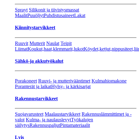
Sprayt
Silikonit ja tiivistysmassat
Maalit
Puuöljyt
Puhdistusaineet
Lakat
Kiinnitystarvikkeet
Ruuvit
Mutterit
Naulat
Teipit
Liimat
Koukut,haat,klemmarit,lukot
Köydet,ketjut,nippusiteet,lii
Sähkö-ja akkutyökalut
Porakoneet
Ruuvi- ja mutterivääntimet
Kulmahiomakone
Poranterät ja laikat
Hylsy- ja kärkisarjat
Rakennustarvikkeet
Suojavarusteet
Maalaustarvikkeet
Rakennuslämmittimet ja -
valot
Kulma- ja naulauslevyt
Työkalujen
säilytys
Rakennuspaljut
Pintamateriaalit
Lvis