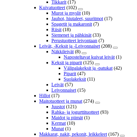
Tikkarit
(17)
Kuivatuotteet
(102)
Murot ja myslit
(10)
Jauhot, hiutaleet, suuritmot
(17)
Spagetit ja makaronit
(7)
Riisit
(18)
Siemenet ja pähkinät
(33)
Perustuotteet leivontaan
(7)
Leivät, -Keksit ja -Leivonnaiset
(208)
Näkkileivät
(8)
Naposteltavat kuivat leivät
(1)
Keksit ja piparit
(125)
Välipalakeksit ja -patukat
(42)
Piparit
(47)
Suolakeksit
(11)
Leivät
(57)
Leivonnaiset
(15)
Hillot
(17)
Maitotuotteet ja munat
(274)
Juustot
(121)
Rahka- ja jogurttituotteet
(93)
Maidot ja piimät
(1)
Kermat
(10)
Munat
(1)
Makkarat, nakit, pekonit, leikkeleet
(167)