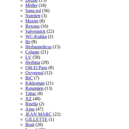
Define
(15)
Möller
(18)
Sana-sol
(36)
Nutrilett
(3)
Maxim
(8)
Rexona
(16)
Salvequick
(22)
WC-Kukka
(2)
Ilo
(8)
Herbamedicus
(15)
Colgate
(21)
LV
(58)
Herbina
(29)
Old El Paso
(8)
Oxygenol
(12)
BiC
(7)
Kikkoman
(21)
Rajamäen
(13)
Tabac
(8)
XZ
(48)
Risella
(2)
Ainu
(47)
JEAN MARC
(22)
GILLETTE
(1)
Brait
(28)