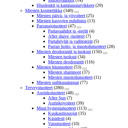
Muotovaahdot
(14)
Hiuslenkit ja kampaustarvikkeet
(29)
Miesten kosmetiikka
(340)
Miesten päivä- ja yövoiteet
(25)
Miesten kasvojen puhdistus
(13)
Parranajotuotteet
(47)
Partavaahdot ja -geelit
(4)
After shave -tuotteet
(7)
Partahöylät ja vaihtoterät
(5)
Parran hoito- ja muotoilutuotteet
(28)
Miesten deodorantit ja tuoksut
(150)
Miesten tuoksut
(34)
Miesten deodorantit
(116)
Miesten hiustuotteet
(53)
Miesten shampoot
(37)
Miesten muotoilutuotteet
(11)
Miesten suihkusaippuat
(77)
Terveystuotteet
(280)
Aurinkotuotteet
(48)
After Sun
(7)
Aurinkovoiteet
(39)
Muut hygieniatuotteet
(113)
Kuukautissuojat
(35)
Käsidesit
(4)
Vanutuotteet
(10)