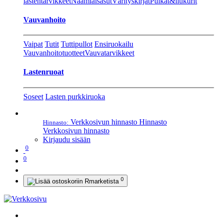
lastentarvikkeet
Naamiaisasut
Värityskirjat
Pulkat&liukurit
Vauvanhoito
Vaipat
Tutit
Tuttipullot
Ensiruokailu
Vauvanhoitotuotteet
Vauvatarvikkeet
Lastenruoat
Soseet
Lasten purkkiruoka
Verkkosivun hinnasto
Hinnasto
Hinnasto:
Verkkosivun hinnasto
Kirjaudu sisään
0
0
0