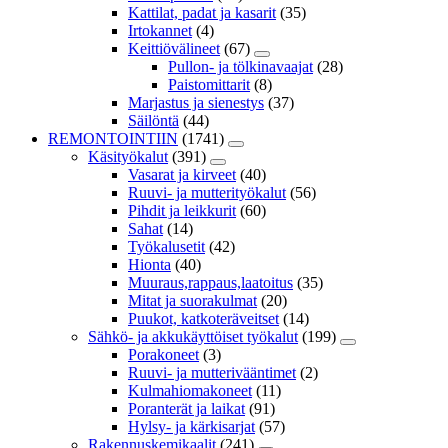
Kattilat, padat ja kasarit
(35)
Irtokannet
(4)
Keittiövälineet
(67)
Pullon- ja tölkinavaajat
(28)
Paistomittarit
(8)
Marjastus ja sienestys
(37)
Säilöntä
(44)
REMONTOINTIIN
(1741)
Käsityökalut
(391)
Vasarat ja kirveet
(40)
Ruuvi- ja mutterityökalut
(56)
Pihdit ja leikkurit
(60)
Sahat
(14)
Työkalusetit
(42)
Hionta
(40)
Muuraus,rappaus,laatoitus
(35)
Mitat ja suorakulmat
(20)
Puukot, katkoteräveitset
(14)
Sähkö- ja akkukäyttöiset työkalut
(199)
Porakoneet
(3)
Ruuvi- ja mutterivääntimet
(2)
Kulmahiomakoneet
(11)
Poranterät ja laikat
(91)
Hylsy- ja kärkisarjat
(57)
Rakennuskemikaalit
(241)