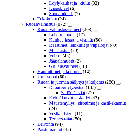
Löylykauhat ja -kiulut
(32)
Kiuaskivet
(6)
Saunamittarit
(7)
Tekokukat
(24)
Ruoanvalmistus
(872)
Ruoanvalmistusvälineet
(308)
Leikkuulaudat
(17)
Kauhat, lastat ja vispilät
(50)
Raastimet, leikkurit ja viipaloijat
(40)
Mitta-astiat
(20)
Veitset
(43)
Jääpalamuotit
(2)
Grillausvälineet
(18)
Hauduttimet ja keittimet
(14)
Uunivuoat
(60)
Ruoan ja juoman säilytys ja kuljetus
(280)
Ruoansäilytysastiat
(137)
Säilöntäastiat
(22)
Kylmälaukut ja -kallet
(43)
Maustemyllyt, -sirottimet ja kastikekannut
(24)
Vesikanisterit
(11)
Termosastiat
(50)
Leivonta
(94)
Paistinpannut
(32)