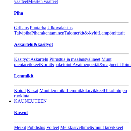
vaatteet
Miesten vaatteet
Piha
Grillaus
Puutarha
Ulkovalaistus
Talvipiha
Piharakentaminen
Talomerkit&-kyltit
Lämpömittarit
Askartelu&käsityöt
Käsityöt
Askartelu
Piirustus-ja maalausvälineet
Muut
pientarvikkeet
Kortit&paketointi
Avaimenpertät&magneetit
Toimi
Lemmikit
Koirat
Kissat
Muut lemmikit
Lemmikkitarvikkeet
Ulkolintujen
ruokinta
KAUNEUTEEN
Kasvot
Meikit
Puhdistus
Voiteet
Meikkisiveltimet&muut tarvikkeet