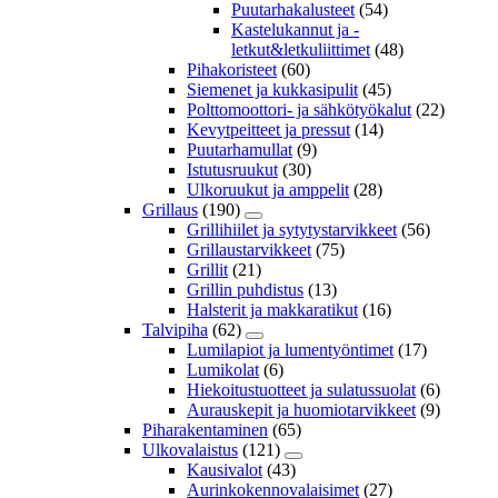
Puutarhakalusteet
(54)
Kastelukannut ja -
letkut&letkuliittimet
(48)
Pihakoristeet
(60)
Siemenet ja kukkasipulit
(45)
Polttomoottori- ja sähkötyökalut
(22)
Kevytpeitteet ja pressut
(14)
Puutarhamullat
(9)
Istutusruukut
(30)
Ulkoruukut ja amppelit
(28)
Grillaus
(190)
Grillihiilet ja sytytystarvikkeet
(56)
Grillaustarvikkeet
(75)
Grillit
(21)
Grillin puhdistus
(13)
Halsterit ja makkaratikut
(16)
Talvipiha
(62)
Lumilapiot ja lumentyöntimet
(17)
Lumikolat
(6)
Hiekoitustuotteet ja sulatussuolat
(6)
Aurauskepit ja huomiotarvikkeet
(9)
Piharakentaminen
(65)
Ulkovalaistus
(121)
Kausivalot
(43)
Aurinkokennovalaisimet
(27)