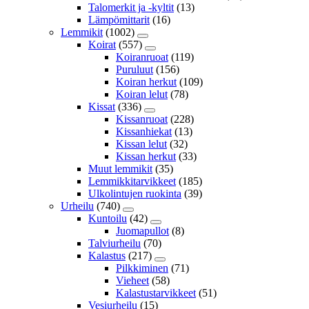
Talomerkit ja -kyltit
(13)
Lämpömittarit
(16)
Lemmikit
(1002)
Koirat
(557)
Koiranruoat
(119)
Puruluut
(156)
Koiran herkut
(109)
Koiran lelut
(78)
Kissat
(336)
Kissanruoat
(228)
Kissanhiekat
(13)
Kissan lelut
(32)
Kissan herkut
(33)
Muut lemmikit
(35)
Lemmikkitarvikkeet
(185)
Ulkolintujen ruokinta
(39)
Urheilu
(740)
Kuntoilu
(42)
Juomapullot
(8)
Talviurheilu
(70)
Kalastus
(217)
Pilkkiminen
(71)
Vieheet
(58)
Kalastustarvikkeet
(51)
Vesiurheilu
(15)