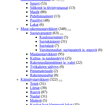
Sprayt
(53)
Silikonit ja tiivistysmassat
(13)
Maalit
(80)
Puhdistusaineet
(13)
Puuöljyt
(48)
Lakat
(6)
Muut rakennustarvikkeet
(348)
Suojavarusteet
(63)
Kuulosuojaimet
(5)
Suojakäsineet
(31)
Suojalasit
(7)
Varoitusnauhat, suojapaperit ja -muovit
(6)
Maalaustarvikkeet
(95)
Kulma- ja naulauslevyt
(25)
Rakennuslämmittimet ja -valot
(22)
Työkalujen säilytys
(9)
Pintamateriaalit
(2)
Rakennuspaljut
(8)
Kiinnitystarvikkeet
(322)
Teipit
(31)
Liimat
(39)
Ruuvit
(87)
Naulat
(31)
Mutterit
(5)
Koukut,haat,klemmarit,lukot
(35)