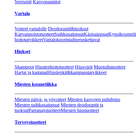
Seerumit
Kasvonaamiot
Vartalo
Voiteet vartalolle
Deodorantit&tuoksut
Karvanpoistotuotteet
Suihkusaippuat
Käsisaippuat
Kynsikosmeti
hoitotarvikkeet
Vartalokuorinta
Itseruskettavat
Hiukset
Shampoot
Hiustenhoitotuotteet
Hiusvärit
Muotoilutuotteet
Harjat ja kammat
Hiuslenkit&kampaustarvikkeet
Miesten kosmetiikka
Miesten päivä- ja yövoiteet
Miesten kasvojen puhdistus
Miesten suihkusaippuat
Miesten deodorantit ja
tuoksut
Parranajotuotteet
Miesten hiustuotteet
Terveystuotteet