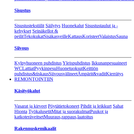
Sisustus
Sisustustekstiilit
Säilytys
Huonekalut
Sisustustaulut ja -
kehykset
Seinäkellot &
peilit
Tekokukat
Sisäkasveille
Kattaus
Koristeet
Valaistus
Sauna
Siivous
Kylpyhuoneen puhdistus
Yleispuhdistus
Ikkunanpesuaineet
WC
Lattiat
Pyykinpesu
Huonetuoksut
Keittiön
puhdistus&tiskaus
Siivousvälineet
Ämpärit&vadit
Kierrätys
REMONTOINTIIN
Käsityökalut
Vasarat ja kirveet
Pöytätietokoneet
Pihdit ja leikkurt
Sahat
Hionta
Työkalusetit
Mitat ja suorakulmat
Puukot ja
katkoteräveitset
Muuraus,rappaus,laatoitus
Rakennuskemikaalit