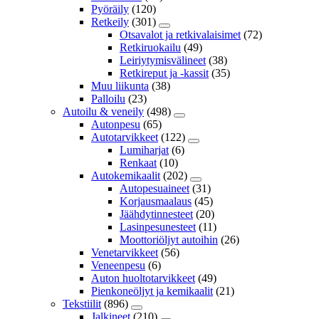
Pyöräily
(120)
Retkeily
(301)
Otsavalot ja retkivalaisimet
(72)
Retkiruokailu
(49)
Leiriytymisvälineet
(38)
Retkireput ja -kassit
(35)
Muu liikunta
(38)
Palloilu
(23)
Autoilu & veneily
(498)
Autonpesu
(65)
Autotarvikkeet
(122)
Lumiharjat
(6)
Renkaat
(10)
Autokemikaalit
(202)
Autopesuaineet
(31)
Korjausmaalaus
(45)
Jäähdytinnesteet
(20)
Lasinpesunesteet
(11)
Moottoriöljyt autoihin
(26)
Venetarvikkeet
(56)
Veneenpesu
(6)
Auton huoltotarvikkeet
(49)
Pienkoneöljyt ja kemikaalit
(21)
Tekstiilit
(896)
Jalkineet
(210)