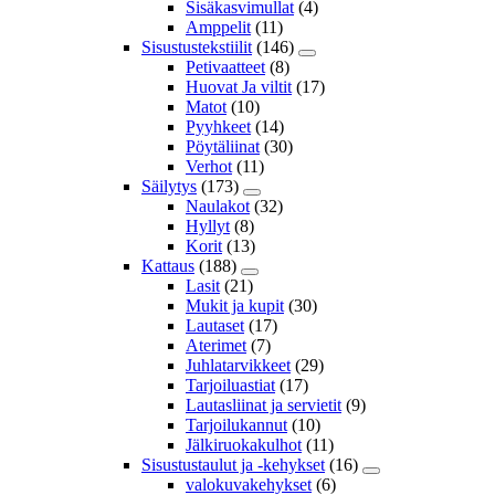
Sisäkasvimullat
(4)
Amppelit
(11)
Sisustustekstiilit
(146)
Petivaatteet
(8)
Huovat Ja viltit
(17)
Matot
(10)
Pyyhkeet
(14)
Pöytäliinat
(30)
Verhot
(11)
Säilytys
(173)
Naulakot
(32)
Hyllyt
(8)
Korit
(13)
Kattaus
(188)
Lasit
(21)
Mukit ja kupit
(30)
Lautaset
(17)
Aterimet
(7)
Juhlatarvikkeet
(29)
Tarjoiluastiat
(17)
Lautasliinat ja servietit
(9)
Tarjoilukannut
(10)
Jälkiruokakulhot
(11)
Sisustustaulut ja -kehykset
(16)
valokuvakehykset
(6)