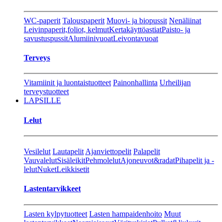
WC-paperit
Talouspaperit
Muovi- ja biopussit
Nenäliinat
Leivinpaperit,foliot, kelmut
Kertakäyttöastiat
Paisto- ja
savustuspussit
Alumiinivuoat
Leivontavuoat
Terveys
Vitamiinit ja luontaistuotteet
Painonhallinta
Urheilijan
terveystuotteet
LAPSILLE
Lelut
Vesilelut
Lautapelit
Ajanviettopelit
Palapelit
Vauvalelut
Sisäleikit
Pehmolelut
Ajoneuvot&radat
Pihapelit ja -
lelut
Nuket
Leikkisetit
Lastentarvikkeet
Lasten kylpytuotteet
Lasten hampaidenhoito
Muut