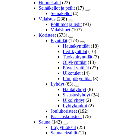
Huonekalut
(22)
Seinäkellot ja peilit
(17)
Seinäkellot
(4)
Valaistus
(238)
Polttimot ja ledit
(93)
Valaisimet
(107)
Koristeet
(573)
Kynttilät
(173)
Hautakynttilät
(18)
Led-kynttilät
(16)
Tuoksukynttilät
(7)
Öljykynttilät
(13)
Pöytäkynttilät
(22)
Ulkotulet
(14)
Lämpökynttilät
(8)
Lyhdyt
(63)
Hautalyhdyt
(8)
Sisustuslyhdyt
(34)
Ulkolyhdyt
(2)
Lyhtykoukut
(2)
Joulukoristeet
(192)
Pääsiäiskoristeet
(76)
Sauna
(142)
Löylytuoksut
(25)
Saunatekstiilit
(11)