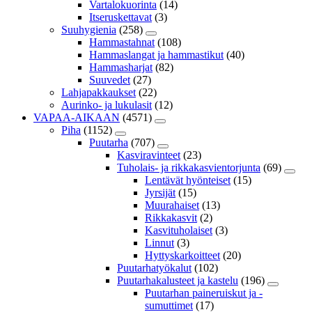
Vartalokuorinta
(14)
Itseruskettavat
(3)
Suuhygienia
(258)
Hammastahnat
(108)
Hammaslangat ja hammastikut
(40)
Hammasharjat
(82)
Suuvedet
(27)
Lahjapakkaukset
(22)
Aurinko- ja lukulasit
(12)
VAPAA-AIKAAN
(4571)
Piha
(1152)
Puutarha
(707)
Kasviravinteet
(23)
Tuholais- ja rikkakasvientorjunta
(69)
Lentävät hyönteiset
(15)
Jyrsijät
(15)
Muurahaiset
(13)
Rikkakasvit
(2)
Kasvituholaiset
(3)
Linnut
(3)
Hyttyskarkoitteet
(20)
Puutarhatyökalut
(102)
Puutarhakalusteet ja kastelu
(196)
Puutarhan paineruiskut ja -
sumuttimet
(17)