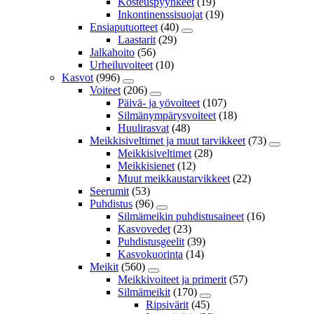
Kosteuspyyhkeet
(19)
Inkontinenssisuojat
(19)
Ensiaputuotteet
(40)
Laastarit
(29)
Jalkahoito
(56)
Urheiluvoiteet
(10)
Kasvot
(996)
Voiteet
(206)
Päivä- ja yövoiteet
(107)
Silmänympärysvoiteet
(18)
Huulirasvat
(48)
Meikkisiveltimet ja muut tarvikkeet
(73)
Meikkisiveltimet
(28)
Meikkisienet
(12)
Muut meikkaustarvikkeet
(22)
Seerumit
(53)
Puhdistus
(96)
Silmämeikin puhdistusaineet
(16)
Kasvovedet
(23)
Puhdistusgeelit
(39)
Kasvokuorinta
(14)
Meikit
(560)
Meikkivoiteet ja primerit
(57)
Silmämeikit
(170)
Ripsivärit
(45)