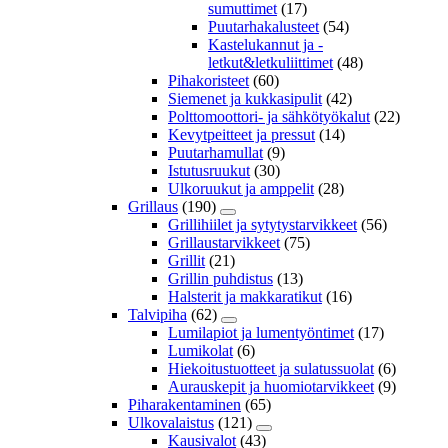
sumuttimet
(17)
Puutarhakalusteet
(54)
Kastelukannut ja -
letkut&letkuliittimet
(48)
Pihakoristeet
(60)
Siemenet ja kukkasipulit
(42)
Polttomoottori- ja sähkötyökalut
(22)
Kevytpeitteet ja pressut
(14)
Puutarhamullat
(9)
Istutusruukut
(30)
Ulkoruukut ja amppelit
(28)
Grillaus
(190)
Grillihiilet ja sytytystarvikkeet
(56)
Grillaustarvikkeet
(75)
Grillit
(21)
Grillin puhdistus
(13)
Halsterit ja makkaratikut
(16)
Talvipiha
(62)
Lumilapiot ja lumentyöntimet
(17)
Lumikolat
(6)
Hiekoitustuotteet ja sulatussuolat
(6)
Aurauskepit ja huomiotarvikkeet
(9)
Piharakentaminen
(65)
Ulkovalaistus
(121)
Kausivalot
(43)