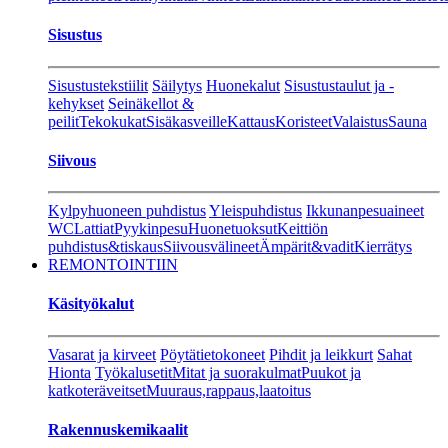
Sisustus
Sisustustekstiilit
Säilytys
Huonekalut
Sisustustaulut ja -
kehykset
Seinäkellot &
peilit
Tekokukat
Sisäkasveille
Kattaus
Koristeet
Valaistus
Sauna
Siivous
Kylpyhuoneen puhdistus
Yleispuhdistus
Ikkunanpesuaineet
WC
Lattiat
Pyykinpesu
Huonetuoksut
Keittiön
puhdistus&tiskaus
Siivousvälineet
Ämpärit&vadit
Kierrätys
REMONTOINTIIN
Käsityökalut
Vasarat ja kirveet
Pöytätietokoneet
Pihdit ja leikkurt
Sahat
Hionta
Työkalusetit
Mitat ja suorakulmat
Puukot ja
katkoteräveitset
Muuraus,rappaus,laatoitus
Rakennuskemikaalit