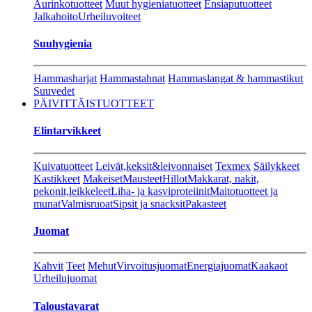
Aurinkotuotteet
Muut hygieniatuotteet
Ensiaputuotteet
Jalkahoito
Urheiluvoiteet
Suuhygienia
Hammasharjat
Hammastahnat
Hammaslangat & hammastikut
Suuvedet
PÄIVITTÄISTUOTTEET
Elintarvikkeet
Kuivatuotteet
Leivät,keksit&leivonnaiset
Texmex
Säilykkeet
Kastikkeet
Makeiset
Mausteet
Hillot
Makkarat, nakit,
pekonit,leikkeleet
Liha- ja kasviproteiinit
Maitotuotteet ja
munat
Valmisruoat
Sipsit ja snacksit
Pakasteet
Juomat
Kahvit
Teet
Mehut
Virvoitusjuomat
Energiajuomat
Kaakaot
Urheilujuomat
Taloustavarat