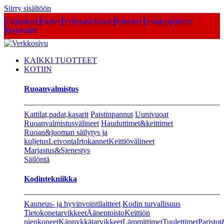
Siirry sisältöön
Tarjoukset
Outlet
Yritysasiakkaat
Rmarket
Asiakaspalvelu
Myymälät
KAIKKI TUOTTEET
KOTIIN
Ruoanvalmistus
Kattilat,padat,kasarit
Paistinpannut
Uunivuoat
Ruoanvalmistusvälineet
Hauduttimet&keittimet
Ruoan&juoman säilytys ja
kuljetus
Leivonta
Irtokannet
Keittiövälineet
Marjastus&Sienestys
Säilöntä
Kodintekniikka
Kauneus- ja hyvinvointilaitteet
Kodin turvallisuus
Tietokonetarvikkeet
Äänentoisto
Keittiön
pienkoneet
Kännykkätarvikkeet
Lämmittimet
Tuulettimet
Paristot