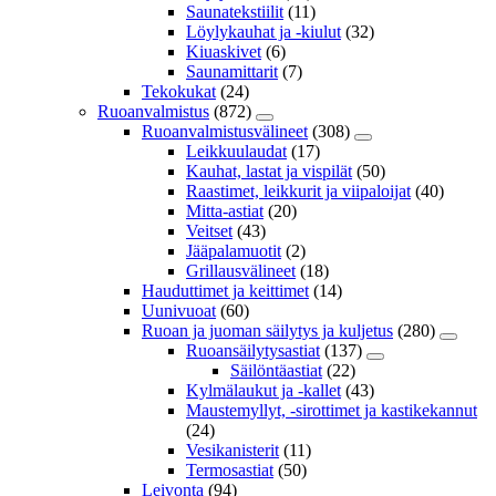
Saunatekstiilit
(11)
Löylykauhat ja -kiulut
(32)
Kiuaskivet
(6)
Saunamittarit
(7)
Tekokukat
(24)
Ruoanvalmistus
(872)
Ruoanvalmistusvälineet
(308)
Leikkuulaudat
(17)
Kauhat, lastat ja vispilät
(50)
Raastimet, leikkurit ja viipaloijat
(40)
Mitta-astiat
(20)
Veitset
(43)
Jääpalamuotit
(2)
Grillausvälineet
(18)
Hauduttimet ja keittimet
(14)
Uunivuoat
(60)
Ruoan ja juoman säilytys ja kuljetus
(280)
Ruoansäilytysastiat
(137)
Säilöntäastiat
(22)
Kylmälaukut ja -kallet
(43)
Maustemyllyt, -sirottimet ja kastikekannut
(24)
Vesikanisterit
(11)
Termosastiat
(50)
Leivonta
(94)