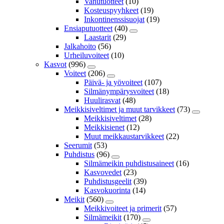
Vanutuotteet
(10)
Kosteuspyyhkeet
(19)
Inkontinenssisuojat
(19)
Ensiaputuotteet
(40)
Laastarit
(29)
Jalkahoito
(56)
Urheiluvoiteet
(10)
Kasvot
(996)
Voiteet
(206)
Päivä- ja yövoiteet
(107)
Silmänympärysvoiteet
(18)
Huulirasvat
(48)
Meikkisiveltimet ja muut tarvikkeet
(73)
Meikkisiveltimet
(28)
Meikkisienet
(12)
Muut meikkaustarvikkeet
(22)
Seerumit
(53)
Puhdistus
(96)
Silmämeikin puhdistusaineet
(16)
Kasvovedet
(23)
Puhdistusgeelit
(39)
Kasvokuorinta
(14)
Meikit
(560)
Meikkivoiteet ja primerit
(57)
Silmämeikit
(170)