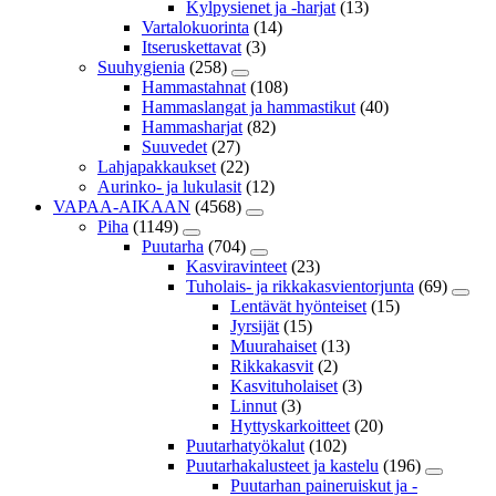
Kylpysienet ja -harjat
(13)
Vartalokuorinta
(14)
Itseruskettavat
(3)
Suuhygienia
(258)
Hammastahnat
(108)
Hammaslangat ja hammastikut
(40)
Hammasharjat
(82)
Suuvedet
(27)
Lahjapakkaukset
(22)
Aurinko- ja lukulasit
(12)
VAPAA-AIKAAN
(4568)
Piha
(1149)
Puutarha
(704)
Kasviravinteet
(23)
Tuholais- ja rikkakasvientorjunta
(69)
Lentävät hyönteiset
(15)
Jyrsijät
(15)
Muurahaiset
(13)
Rikkakasvit
(2)
Kasvituholaiset
(3)
Linnut
(3)
Hyttyskarkoitteet
(20)
Puutarhatyökalut
(102)
Puutarhakalusteet ja kastelu
(196)
Puutarhan paineruiskut ja -