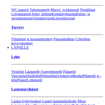
WC-paperit
Talouspaperit
Muovi- ja biopussit
Nenäliinat
Leivinpaperit,foliot, kelmut
Kertakäyttöastiat
Paisto- ja
savustuspussit
Alumiinivuoat
Leivontavuoat
Terveys
Vitamiinit ja luontaistuotteet
Painonhallinta
Urheilijan
terveystuotteet
LAPSILLE
Lelut
Vesilelut
Lautapelit
Ajanviettopelit
Palapelit
Vauvalelut
Sisäleikit
Pehmolelut
Ajoneuvot&radat
Pihapelit ja -
lelut
Nuket
Leikkisetit
Lastentarvikkeet
Lasten kylpytuotteet
Lasten hampaidenhoito
Muut