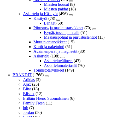
Miesten housut
(8)
Miesten paidat
(18)
Askartelu ja Käsityöt
(496)
Käsityöt
(78)
Langat
(50)
Piirustus- ja maalaustarvikkeet
(70)
Kynät, tussit ja maalit
(51)
Maalauspohjat ja piirustuslehtiöt
(11)
Muut pientarvikkeet
(15)
Kortit ja paketointi
(51)
Avaimenperät ja magneetit
(30)
Askartelu
(198)
Askarteluvälineet
(43)
Askartelumateriaalit
(76)
Toimistotarvikkeet
(149)
BRÄNDIT
(1768)
Adidas
(3)
Ajax
(25)
Bliw
(18)
Blistex
(12)
Erittäin Hieno Suomalainen
(6)
Family Fresh
(11)
hth
(7)
Jordan
(50)