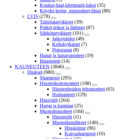
Koukut,haat,klemmarit,lukot
(35)
Köydet,ketjut, nippusiteet,liinat
(88)
LVIS
(278)
Tulisijatarvikkeet
(39)
Putket,letkut ja liittimet
(87)
Sähkötarvikkeet
(101)
Jatkojohdot
(49)
Kellokytkimet
(7)
Pistorasiat
(8)
Hanat ja hanavarusteet
(19)
Ilmastointi
(14)
KAUNEUTEEN
(3846)
Hiukset
(980)
Shampoot
(295)
Hiustenhoitotuotteet
(198)
Hiustenhoidon tehotuotteet
(63)
Hoitoaineet
(129)
Hiusvärit
(264)
Harjat ja kammat
(25)
Muotoilutuotteet
(184)
Hiusgeelit
(11)
Muotoilusuihkeet
(140)
Hiuskiinne
(96)
Kuivashampoot
(10)