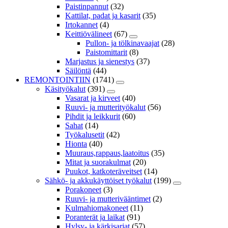
Paistinpannut
(32)
Kattilat, padat ja kasarit
(35)
Irtokannet
(4)
Keittiövälineet
(67)
Pullon- ja tölkinavaajat
(28)
Paistomittarit
(8)
Marjastus ja sienestys
(37)
Säilöntä
(44)
REMONTOINTIIN
(1741)
Käsityökalut
(391)
Vasarat ja kirveet
(40)
Ruuvi- ja mutterityökalut
(56)
Pihdit ja leikkurit
(60)
Sahat
(14)
Työkalusetit
(42)
Hionta
(40)
Muuraus,rappaus,laatoitus
(35)
Mitat ja suorakulmat
(20)
Puukot, katkoteräveitset
(14)
Sähkö- ja akkukäyttöiset työkalut
(199)
Porakoneet
(3)
Ruuvi- ja mutterivääntimet
(2)
Kulmahiomakoneet
(11)
Poranterät ja laikat
(91)
Hylsy- ja kärkisarjat
(57)