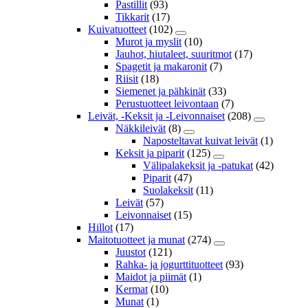
Pastillit
(93)
Tikkarit
(17)
Kuivatuotteet
(102)
Murot ja myslit
(10)
Jauhot, hiutaleet, suuritmot
(17)
Spagetit ja makaronit
(7)
Riisit
(18)
Siemenet ja pähkinät
(33)
Perustuotteet leivontaan
(7)
Leivät, -Keksit ja -Leivonnaiset
(208)
Näkkileivät
(8)
Naposteltavat kuivat leivät
(1)
Keksit ja piparit
(125)
Välipalakeksit ja -patukat
(42)
Piparit
(47)
Suolakeksit
(11)
Leivät
(57)
Leivonnaiset
(15)
Hillot
(17)
Maitotuotteet ja munat
(274)
Juustot
(121)
Rahka- ja jogurttituotteet
(93)
Maidot ja piimät
(1)
Kermat
(10)
Munat
(1)