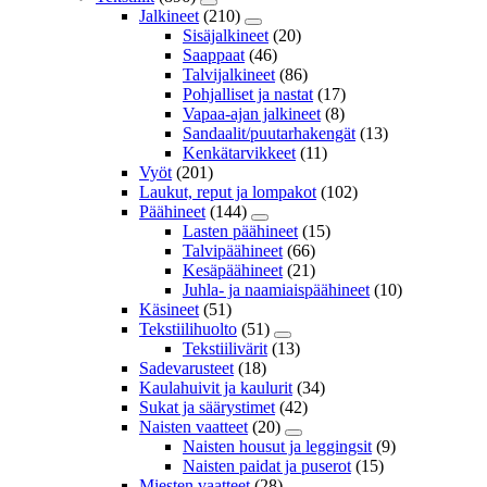
Jalkineet
(210)
Sisäjalkineet
(20)
Saappaat
(46)
Talvijalkineet
(86)
Pohjalliset ja nastat
(17)
Vapaa-ajan jalkineet
(8)
Sandaalit/puutarhakengät
(13)
Kenkätarvikkeet
(11)
Vyöt
(201)
Laukut, reput ja lompakot
(102)
Päähineet
(144)
Lasten päähineet
(15)
Talvipäähineet
(66)
Kesäpäähineet
(21)
Juhla- ja naamiaispäähineet
(10)
Käsineet
(51)
Tekstiilihuolto
(51)
Tekstiilivärit
(13)
Sadevarusteet
(18)
Kaulahuivit ja kaulurit
(34)
Sukat ja säärystimet
(42)
Naisten vaatteet
(20)
Naisten housut ja leggingsit
(9)
Naisten paidat ja puserot
(15)
Miesten vaatteet
(28)