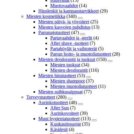
Hiusvahat
(15)
Muotovaahdot
(14)
Hiuslenkit ja kampaustarvikkeet
(29)
Miesten kosmetiikka
(340)
Miesten päivä- ja yövoiteet
(25)
Miesten kasvojen puhdistus
(13)
Parranajotuotteet
(47)
Partavaahdot ja -geelit
(4)
After shave -tuotteet
(7)
Partahöylät ja vaihtoterät
(5)
Parran hoito- ja muotoilutuotteet
(28)
Miesten deodorantit ja tuoksut
(150)
Miesten tuoksut
(34)
Miesten deodorantit
(116)
Miesten hiustuotteet
(53)
Miesten shampoot
(37)
Miesten muotoilutuotteet
(11)
Miesten suihkusaippuat
(77)
Terveystuotteet
(280)
Aurinkotuotteet
(48)
After Sun
(7)
Aurinkovoiteet
(39)
Muut hygieniatuotteet
(113)
Kuukautissuojat
(35)
Käsidesit
(4)