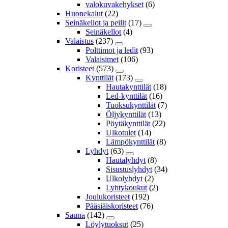
valokuvakehykset
(6)
Huonekalut
(22)
Seinäkellot ja peilit
(17)
Seinäkellot
(4)
Valaistus
(237)
Polttimot ja ledit
(93)
Valaisimet
(106)
Koristeet
(573)
Kynttilät
(173)
Hautakynttilät
(18)
Led-kynttilät
(16)
Tuoksukynttilät
(7)
Öljykynttilät
(13)
Pöytäkynttilät
(22)
Ulkotulet
(14)
Lämpökynttilät
(8)
Lyhdyt
(63)
Hautalyhdyt
(8)
Sisustuslyhdyt
(34)
Ulkolyhdyt
(2)
Lyhtykoukut
(2)
Joulukoristeet
(192)
Pääsiäiskoristeet
(76)
Sauna
(142)
Löylytuoksut
(25)