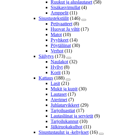
Ruukut ja aluslautaset
(58)
Sisäkasvimullat
(4)
Amppelit
(11)
Sisustustekstiilit
(146)
Petivaatteet
(8)
Huovat Ja viltit
(17)
Matot
(10)
Pyyhkeet
(14)
Pöytäliinat
(30)
Verhot
(11)
Säilytys
(173)
Naulakot
(32)
Hyllyt
(8)
Korit
(13)
Kattaus
(188)
Lasit
(21)
Mukit ja kupit
(30)
Lautaset
(17)
Aterimet
(7)
Juhlatarvikkeet
(29)
Tarjoiluastiat
(17)
Lautasliinat ja servietit
(9)
Tarjoilukannut
(10)
Jälkiruokakulhot
(11)
Sisustustaulut ja -kehykset
(16)