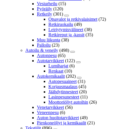
Vesiurheilu
(15)
Pyöräily
(120)
Retkeily
(301)
Otsavalot ja retkivalaisimet
(72)
Retkiruokailu
(49)
Leiriytymisvälineet
(38)
Retkireput ja -kassit
(35)
Muu liikunta
(38)
Palloilu
(23)
Autoilu & veneily
(498)
Autonpesu
(65)
Autotarvikkeet
(122)
Lumiharjat
(6)
Renkaat
(10)
Autokemikaalit
(202)
Autopesuaineet
(31)
Korjausmaalaus
(45)
Jäähdytinnesteet
(20)
Lasinpesunesteet
(11)
Moottoriöljyt autoihin
(26)
Venetarvikkeet
(56)
Veneenpesu
(6)
Auton huoltotarvikkeet
(49)
Pienkoneöljyt ja kemikaalit
(21)
Tekstiilit
(896)