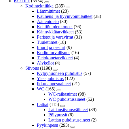
KOTIIN
(3934)
Kodintekniikka
(285)
Lämmittimet
(23)
Kauneus- ja hyvinvointilaitteet
(38)
Äänentoisto
(30)
Keittiön pienkoneet
(36)
Kännykkätarvikkeet
(53)
Paristot ja varavirrat
(31)
Tuulettimet
(18)
Imurit ja pesurit
(9)
Kodin turvallisuus
(16)
Tietokonetarvikkeet
(4)
Älykellot
(4)
Siivous
(1198)
Kylpyhuoneen puhdistus
(57)
Yleispuhdistus
(122)
Ikkunanpesuaineet
(21)
WC
(165)
WC-raikastimet
(98)
WC-puhdistusaineet
(52)
Lattiat
(115)
Lattiansiivousvälineet
(89)
Pölypussit
(6)
Lattian puhdistusaineet
(2)
Pyykinpesu
(293)