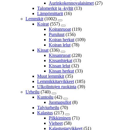
Aurinkokennovalaisimet
(27)
Talomerkit ja -kyltit
(13)
Lämpömittarit
(16)
Lemmikit
(1002)
Koirat
(557)
Koiranruoat
(119)
Puruluut
(156)
Koiran herkut
(109)
Koiran lelut
(78)
Kissat
(336)
Kissanruoat
(228)
Kissanhiekat
(13)
Kissan lelut
(32)
Kissan herkut
(33)
Muut lemmikit
(35)
Lemmikkitarvikkeet
(185)
Ulkolintujen ruokinta
(39)
Urheilu
(740)
Kuntoilu
(42)
Juomapullot
(8)
Talviurheilu
(70)
Kalastus
(217)
Pilkkiminen
(71)
Vieheet
(58)
Kalastustarvikkeet
(51)