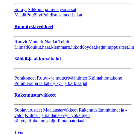
Sprayt
Silikonit ja tiivistysmassat
Maalit
Puuöljyt
Puhdistusaineet
Lakat
Kiinnitystarvikkeet
Ruuvit
Mutterit
Naulat
Teipit
Liimat
Koukut,haat,klemmarit,lukot
Köydet,ketjut,nippusiteet,lii
Sähkö-ja akkutyökalut
Porakoneet
Ruuvi- ja mutterivääntimet
Kulmahiomakone
Poranterät ja laikat
Hylsy- ja kärkisarjat
Rakennustarvikkeet
Suojavarusteet
Maalaustarvikkeet
Rakennuslämmittimet ja -
valot
Kulma- ja naulauslevyt
Työkalujen
säilytys
Rakennuspaljut
Pintamateriaalit
Lvis