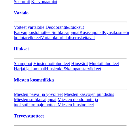
Seerumit
Kasvonaamiot
Vartalo
Voiteet vartalolle
Deodorantit&tuoksut
Karvanpoistotuotteet
Suihkusaippuat
Käsisaippuat
Kynsikosmeti
hoitotarvikkeet
Vartalokuorinta
Itseruskettavat
Hiukset
Shampoot
Hiustenhoitotuotteet
Hiusvärit
Muotoilutuotteet
Harjat ja kammat
Hiuslenkit&kampaustarvikkeet
Miesten kosmetiikka
Miesten päivä- ja yövoiteet
Miesten kasvojen puhdistus
Miesten suihkusaippuat
Miesten deodorantit ja
tuoksut
Parranajotuotteet
Miesten hiustuotteet
Terveystuotteet