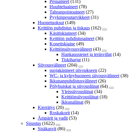
Pesuaineet
(131)
Huuhteluaineet
(78)
Tahranpoistoaineet
(27)
Pyykinpesutarvikkeet
(31)
Huonetuoksut
(149)
Keittiön puhdistus ja tiskaus
(162)
Käsitiskiaineet
(34)
Keittiön puhdistusaineet
(36)
Konetiskiaine
(49)
Keittiönsiivousvälineet
(43)
Hankaussienet ja teräsvillat
(14)
Tiskiharjat
(11)
Siivousvälineet
(204)
suojakäsineet siivoukseen
(22)
WC- ja kylpyhuoneen siivousvälineet
(38)
Ikkunanpuhdistusvälineet
(26)
Pölyhuiskat ja siivousliinat
(64)
Yleissiivousliinat
(34)
Keittiönsiivousliinat
(18)
Ikkunaliinat
(9)
Kierrätys
(20)
Roskakorit
(14)
Ämpärit ja vadit
(53)
Sisustus
(1622)
Sisäkasvit
(86)