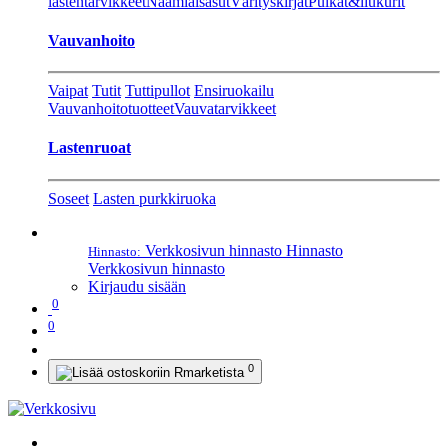
lastentarvikkeet
Naamiaisasut
Värityskirjat
Pulkat&liukurit
Vauvanhoito
Vaipat
Tutit
Tuttipullot
Ensiruokailu
Vauvanhoitotuotteet
Vauvatarvikkeet
Lastenruoat
Soseet
Lasten purkkiruoka
Verkkosivun hinnasto
Hinnasto
Hinnasto:
Verkkosivun hinnasto
Kirjaudu sisään
0
0
0