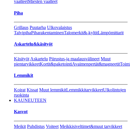
vaatteet
Miesten vaatteet
Piha
Grillaus
Puutarha
Ulkovalaistus
Talvipiha
Piharakentaminen
Talomerkit&-kyltit
Lämpömittarit
Askartelu&käsityöt
Käsityöt
Askartelu
Piirustus-ja maalausvälineet
Muut
pientarvikkeet
Kortit&paketointi
Avaimenpertät&magneetit
Toimi
Lemmikit
Koirat
Kissat
Muut lemmikit
Lemmikkitarvikkeet
Ulkolintujen
ruokinta
KAUNEUTEEN
Kasvot
Meikit
Puhdistus
Voiteet
Meikkisiveltimet&muut tarvikkeet