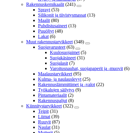
Rakennuskemikaalit
(241)
Sprayt
(53)
Silikonit ja tiivistysmassat
(13)
Maalit
(80)
Puhdistusaineet
(13)
Puuöljyt
(48)
Lakat
(6)
Muut rakennustarvikkeet
(348)
Suojavarusteet
(63)
Kuulosuojaimet
(5)
Suojakäsineet
(31)
Suojalasit
(7)
Varoitusnauhat, suojapaperit ja -muovit
(6)
Maalaustarvikkeet
(95)
Kulma- ja naulauslevyt
(25)
Rakennuslämmittimet ja -valot
(22)
Työkalujen säilytys
(9)
Pintamateriaalit
(2)
Rakennuspaljut
(8)
Kiinnitystarvikkeet
(322)
Teipit
(31)
Liimat
(39)
Ruuvit
(87)
Naulat
(31)
Mutterit
(5)