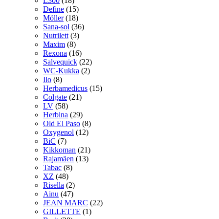
L300
(18)
Define
(15)
Möller
(18)
Sana-sol
(36)
Nutrilett
(3)
Maxim
(8)
Rexona
(16)
Salvequick
(22)
WC-Kukka
(2)
Ilo
(8)
Herbamedicus
(15)
Colgate
(21)
LV
(58)
Herbina
(29)
Old El Paso
(8)
Oxygenol
(12)
BiC
(7)
Kikkoman
(21)
Rajamäen
(13)
Tabac
(8)
XZ
(48)
Risella
(2)
Ainu
(47)
JEAN MARC
(22)
GILLETTE
(1)