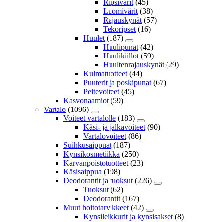
Ripsivärit
(45)
Luomivärit
(38)
Rajauskynät
(57)
Tekoripset
(16)
Huulet
(187)
Huulipunat
(42)
Huulikiillot
(59)
Huultenrajauskynät
(29)
Kulmatuotteet
(44)
Puuterit ja poskipunat
(67)
Peitevoiteet
(45)
Kasvonaamiot
(59)
Vartalo
(1096)
Voiteet vartalolle
(183)
Käsi- ja jalkavoiteet
(90)
Vartalovoiteet
(86)
Suihkusaippuat
(187)
Kynsikosmetiikka
(250)
Karvanpoistotuotteet
(23)
Käsisaippua
(198)
Deodorantit ja tuoksut
(226)
Tuoksut
(62)
Deodorantit
(167)
Muut hoitotarvikkeet
(42)
Kynsileikkurit ja kynsisakset
(8)