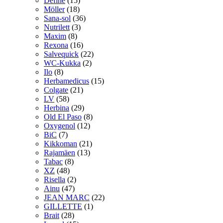
Define
(15)
Möller
(18)
Sana-sol
(36)
Nutrilett
(3)
Maxim
(8)
Rexona
(16)
Salvequick
(22)
WC-Kukka
(2)
Ilo
(8)
Herbamedicus
(15)
Colgate
(21)
LV
(58)
Herbina
(29)
Old El Paso
(8)
Oxygenol
(12)
BiC
(7)
Kikkoman
(21)
Rajamäen
(13)
Tabac
(8)
XZ
(48)
Risella
(2)
Ainu
(47)
JEAN MARC
(22)
GILLETTE
(1)
Brait
(28)