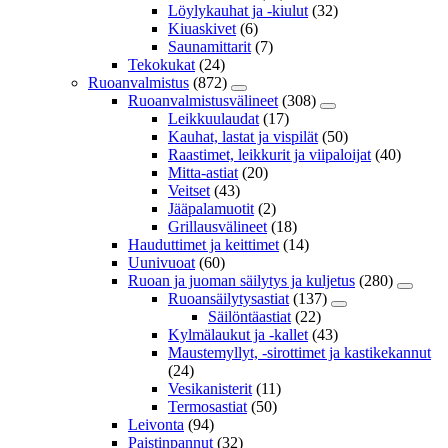
Löylykauhat ja -kiulut
(32)
Kiuaskivet
(6)
Saunamittarit
(7)
Tekokukat
(24)
Ruoanvalmistus
(872)
Ruoanvalmistusvälineet
(308)
Leikkuulaudat
(17)
Kauhat, lastat ja vispilät
(50)
Raastimet, leikkurit ja viipaloijat
(40)
Mitta-astiat
(20)
Veitset
(43)
Jääpalamuotit
(2)
Grillausvälineet
(18)
Hauduttimet ja keittimet
(14)
Uunivuoat
(60)
Ruoan ja juoman säilytys ja kuljetus
(280)
Ruoansäilytysastiat
(137)
Säilöntäastiat
(22)
Kylmälaukut ja -kallet
(43)
Maustemyllyt, -sirottimet ja kastikekannut
(24)
Vesikanisterit
(11)
Termosastiat
(50)
Leivonta
(94)
Paistinpannut
(32)