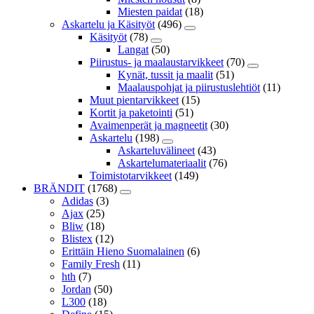
Miesten paidat
(18)
Askartelu ja Käsityöt
(496)
Käsityöt
(78)
Langat
(50)
Piirustus- ja maalaustarvikkeet
(70)
Kynät, tussit ja maalit
(51)
Maalauspohjat ja piirustuslehtiöt
(11)
Muut pientarvikkeet
(15)
Kortit ja paketointi
(51)
Avaimenperät ja magneetit
(30)
Askartelu
(198)
Askarteluvälineet
(43)
Askartelumateriaalit
(76)
Toimistotarvikkeet
(149)
BRÄNDIT
(1768)
Adidas
(3)
Ajax
(25)
Bliw
(18)
Blistex
(12)
Erittäin Hieno Suomalainen
(6)
Family Fresh
(11)
hth
(7)
Jordan
(50)
L300
(18)