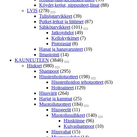
Köydet,ketjut, nippusiteet,liinat
(88)
LVIS
(278)
Tulisijatarvikkeet
(39)
Putket,letkut ja liittimet
(87)
Sähkötarvikkeet
(101)
Jatkojohdot
(49)
Kellokytkimet
(7)
Pistorasiat
(8)
Hanat ja hanavarusteet
(19)
Ilmastointi
(14)
KAUNEUTEEN
(3846)
Hiukset
(980)
Shampoot
(295)
Hiustenhoitotuotteet
(198)
Hiustenhoidon tehotuotteet
(63)
Hoitoaineet
(129)
Hiusvärit
(264)
Harjat ja kammat
(25)
Muotoilutuotteet
(184)
Hiusgeelit
(11)
Muotoilusuihkeet
(140)
Hiuskiinne
(96)
Kuivashampoot
(10)
Hiusvahat
(15)