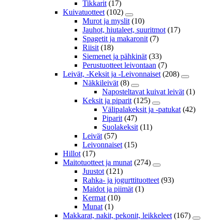
Tikkarit
(17)
Kuivatuotteet
(102)
Murot ja myslit
(10)
Jauhot, hiutaleet, suuritmot
(17)
Spagetit ja makaronit
(7)
Riisit
(18)
Siemenet ja pähkinät
(33)
Perustuotteet leivontaan
(7)
Leivät, -Keksit ja -Leivonnaiset
(208)
Näkkileivät
(8)
Naposteltavat kuivat leivät
(1)
Keksit ja piparit
(125)
Välipalakeksit ja -patukat
(42)
Piparit
(47)
Suolakeksit
(11)
Leivät
(57)
Leivonnaiset
(15)
Hillot
(17)
Maitotuotteet ja munat
(274)
Juustot
(121)
Rahka- ja jogurttituotteet
(93)
Maidot ja piimät
(1)
Kermat
(10)
Munat
(1)
Makkarat, nakit, pekonit, leikkeleet
(167)