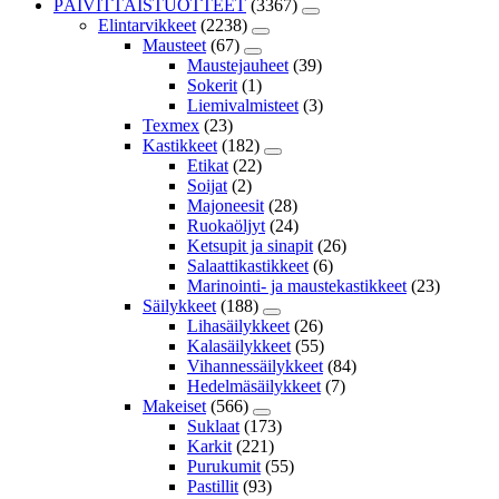
PÄIVITTÄISTUOTTEET
(3367)
Elintarvikkeet
(2238)
Mausteet
(67)
Maustejauheet
(39)
Sokerit
(1)
Liemivalmisteet
(3)
Texmex
(23)
Kastikkeet
(182)
Etikat
(22)
Soijat
(2)
Majoneesit
(28)
Ruokaöljyt
(24)
Ketsupit ja sinapit
(26)
Salaattikastikkeet
(6)
Marinointi- ja maustekastikkeet
(23)
Säilykkeet
(188)
Lihasäilykkeet
(26)
Kalasäilykkeet
(55)
Vihannessäilykkeet
(84)
Hedelmäsäilykkeet
(7)
Makeiset
(566)
Suklaat
(173)
Karkit
(221)
Purukumit
(55)
Pastillit
(93)