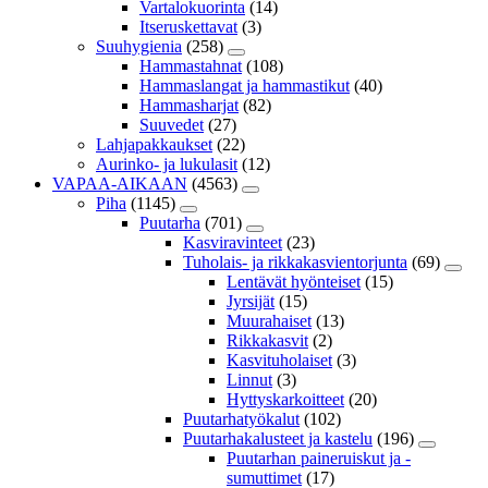
Vartalokuorinta
(14)
Itseruskettavat
(3)
Suuhygienia
(258)
Hammastahnat
(108)
Hammaslangat ja hammastikut
(40)
Hammasharjat
(82)
Suuvedet
(27)
Lahjapakkaukset
(22)
Aurinko- ja lukulasit
(12)
VAPAA-AIKAAN
(4563)
Piha
(1145)
Puutarha
(701)
Kasviravinteet
(23)
Tuholais- ja rikkakasvientorjunta
(69)
Lentävät hyönteiset
(15)
Jyrsijät
(15)
Muurahaiset
(13)
Rikkakasvit
(2)
Kasvituholaiset
(3)
Linnut
(3)
Hyttyskarkoitteet
(20)
Puutarhatyökalut
(102)
Puutarhakalusteet ja kastelu
(196)
Puutarhan paineruiskut ja -
sumuttimet
(17)