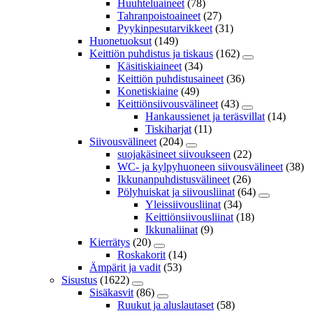
Huuhteluaineet
(78)
Tahranpoistoaineet
(27)
Pyykinpesutarvikkeet
(31)
Huonetuoksut
(149)
Keittiön puhdistus ja tiskaus
(162)
Käsitiskiaineet
(34)
Keittiön puhdistusaineet
(36)
Konetiskiaine
(49)
Keittiönsiivousvälineet
(43)
Hankaussienet ja teräsvillat
(14)
Tiskiharjat
(11)
Siivousvälineet
(204)
suojakäsineet siivoukseen
(22)
WC- ja kylpyhuoneen siivousvälineet
(38)
Ikkunanpuhdistusvälineet
(26)
Pölyhuiskat ja siivousliinat
(64)
Yleissiivousliinat
(34)
Keittiönsiivousliinat
(18)
Ikkunaliinat
(9)
Kierrätys
(20)
Roskakorit
(14)
Ämpärit ja vadit
(53)
Sisustus
(1622)
Sisäkasvit
(86)
Ruukut ja aluslautaset
(58)