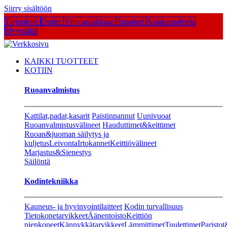
Siirry sisältöön
Tarjoukset
Outlet
Yritysasiakkaat
Rmarket
Asiakaspalvelu
Myymälät
KAIKKI TUOTTEET
KOTIIN
Ruoanvalmistus
Kattilat,padat,kasarit
Paistinpannut
Uunivuoat
Ruoanvalmistusvälineet
Hauduttimet&keittimet
Ruoan&juoman säilytys ja
kuljetus
Leivonta
Irtokannet
Keittiövälineet
Marjastus&Sienestys
Säilöntä
Kodintekniikka
Kauneus- ja hyvinvointilaitteet
Kodin turvallisuus
Tietokonetarvikkeet
Äänentoisto
Keittiön
pienkoneet
Kännykkätarvikkeet
Lämmittimet
Tuulettimet
Paristot