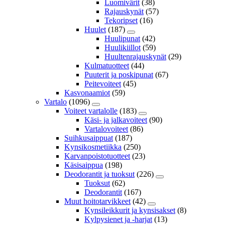
Luomivärit
(38)
Rajauskynät
(57)
Tekoripset
(16)
Huulet
(187)
Huulipunat
(42)
Huulikiillot
(59)
Huultenrajauskynät
(29)
Kulmatuotteet
(44)
Puuterit ja poskipunat
(67)
Peitevoiteet
(45)
Kasvonaamiot
(59)
Vartalo
(1096)
Voiteet vartalolle
(183)
Käsi- ja jalkavoiteet
(90)
Vartalovoiteet
(86)
Suihkusaippuat
(187)
Kynsikosmetiikka
(250)
Karvanpoistotuotteet
(23)
Käsisaippua
(198)
Deodorantit ja tuoksut
(226)
Tuoksut
(62)
Deodorantit
(167)
Muut hoitotarvikkeet
(42)
Kynsileikkurit ja kynsisakset
(8)
Kylpysienet ja -harjat
(13)