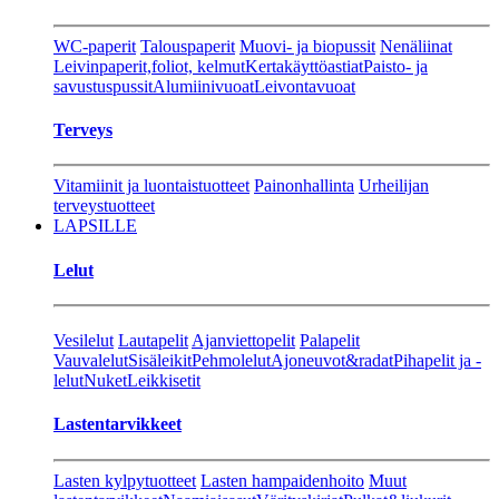
WC-paperit
Talouspaperit
Muovi- ja biopussit
Nenäliinat
Leivinpaperit,foliot, kelmut
Kertakäyttöastiat
Paisto- ja
savustuspussit
Alumiinivuoat
Leivontavuoat
Terveys
Vitamiinit ja luontaistuotteet
Painonhallinta
Urheilijan
terveystuotteet
LAPSILLE
Lelut
Vesilelut
Lautapelit
Ajanviettopelit
Palapelit
Vauvalelut
Sisäleikit
Pehmolelut
Ajoneuvot&radat
Pihapelit ja -
lelut
Nuket
Leikkisetit
Lastentarvikkeet
Lasten kylpytuotteet
Lasten hampaidenhoito
Muut