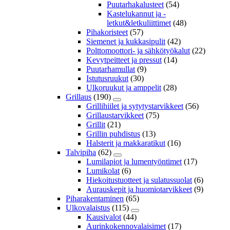
Puutarhakalusteet
(54)
Kastelukannut ja -
letkut&letkuliittimet
(48)
Pihakoristeet
(57)
Siemenet ja kukkasipulit
(42)
Polttomoottori- ja sähkötyökalut
(22)
Kevytpeitteet ja pressut
(14)
Puutarhamullat
(9)
Istutusruukut
(30)
Ulkoruukut ja amppelit
(28)
Grillaus
(190)
Grillihiilet ja sytytystarvikkeet
(56)
Grillaustarvikkeet
(75)
Grillit
(21)
Grillin puhdistus
(13)
Halsterit ja makkaratikut
(16)
Talvipiha
(62)
Lumilapiot ja lumentyöntimet
(17)
Lumikolat
(6)
Hiekoitustuotteet ja sulatussuolat
(6)
Aurauskepit ja huomiotarvikkeet
(9)
Piharakentaminen
(65)
Ulkovalaistus
(115)
Kausivalot
(44)
Aurinkokennovalaisimet
(17)