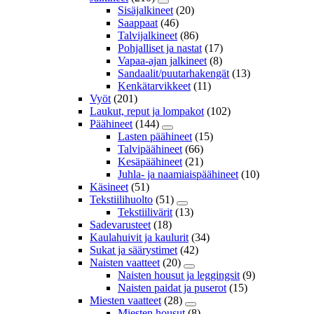
Sisäjalkineet
(20)
Saappaat
(46)
Talvijalkineet
(86)
Pohjalliset ja nastat
(17)
Vapaa-ajan jalkineet
(8)
Sandaalit/puutarhakengät
(13)
Kenkätarvikkeet
(11)
Vyöt
(201)
Laukut, reput ja lompakot
(102)
Päähineet
(144)
Lasten päähineet
(15)
Talvipäähineet
(66)
Kesäpäähineet
(21)
Juhla- ja naamiaispäähineet
(10)
Käsineet
(51)
Tekstiilihuolto
(51)
Tekstiilivärit
(13)
Sadevarusteet
(18)
Kaulahuivit ja kaulurit
(34)
Sukat ja säärystimet
(42)
Naisten vaatteet
(20)
Naisten housut ja leggingsit
(9)
Naisten paidat ja puserot
(15)
Miesten vaatteet
(28)
Miesten housut
(8)