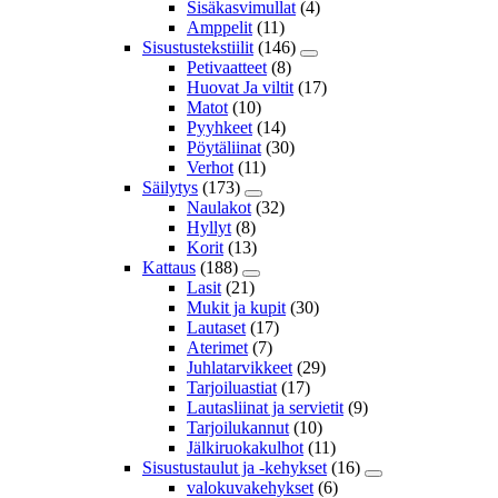
Sisäkasvimullat
(4)
Amppelit
(11)
Sisustustekstiilit
(146)
Petivaatteet
(8)
Huovat Ja viltit
(17)
Matot
(10)
Pyyhkeet
(14)
Pöytäliinat
(30)
Verhot
(11)
Säilytys
(173)
Naulakot
(32)
Hyllyt
(8)
Korit
(13)
Kattaus
(188)
Lasit
(21)
Mukit ja kupit
(30)
Lautaset
(17)
Aterimet
(7)
Juhlatarvikkeet
(29)
Tarjoiluastiat
(17)
Lautasliinat ja servietit
(9)
Tarjoilukannut
(10)
Jälkiruokakulhot
(11)
Sisustustaulut ja -kehykset
(16)
valokuvakehykset
(6)