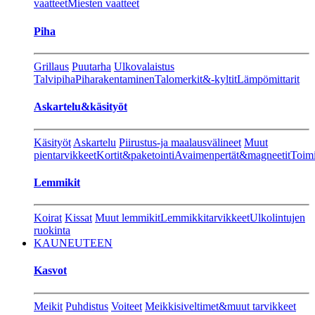
vaatteet
Miesten vaatteet
Piha
Grillaus
Puutarha
Ulkovalaistus
Talvipiha
Piharakentaminen
Talomerkit&-kyltit
Lämpömittarit
Askartelu&käsityöt
Käsityöt
Askartelu
Piirustus-ja maalausvälineet
Muut
pientarvikkeet
Kortit&paketointi
Avaimenpertät&magneetit
Toimi
Lemmikit
Koirat
Kissat
Muut lemmikit
Lemmikkitarvikkeet
Ulkolintujen
ruokinta
KAUNEUTEEN
Kasvot
Meikit
Puhdistus
Voiteet
Meikkisiveltimet&muut tarvikkeet