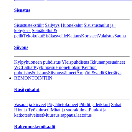
Sisustus
Sisustustekstiilit
Säilytys
Huonekalut
Sisustustaulut ja -
kehykset
Seinäkellot &
peilit
Tekokukat
Sisäkasveille
Kattaus
Koristeet
Valaistus
Sauna
Siivous
Kylpyhuoneen puhdistus
Yleispuhdistus
Ikkunanpesuaineet
WC
Lattiat
Pyykinpesu
Huonetuoksut
Keittiön
puhdistus&tiskaus
Siivousvälineet
Ämpärit&vadit
Kierrätys
REMONTOINTIIN
Käsityökalut
Vasarat ja kirveet
Pöytätietokoneet
Pihdit ja leikkurt
Sahat
Hionta
Työkalusetit
Mitat ja suorakulmat
Puukot ja
katkoteräveitset
Muuraus,rappaus,laatoitus
Rakennuskemikaalit