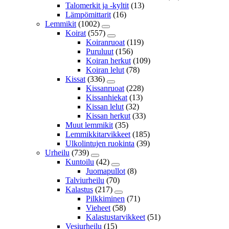
Talomerkit ja -kyltit
(13)
Lämpömittarit
(16)
Lemmikit
(1002)
Koirat
(557)
Koiranruoat
(119)
Puruluut
(156)
Koiran herkut
(109)
Koiran lelut
(78)
Kissat
(336)
Kissanruoat
(228)
Kissanhiekat
(13)
Kissan lelut
(32)
Kissan herkut
(33)
Muut lemmikit
(35)
Lemmikkitarvikkeet
(185)
Ulkolintujen ruokinta
(39)
Urheilu
(739)
Kuntoilu
(42)
Juomapullot
(8)
Talviurheilu
(70)
Kalastus
(217)
Pilkkiminen
(71)
Vieheet
(58)
Kalastustarvikkeet
(51)
Vesiurheilu
(15)