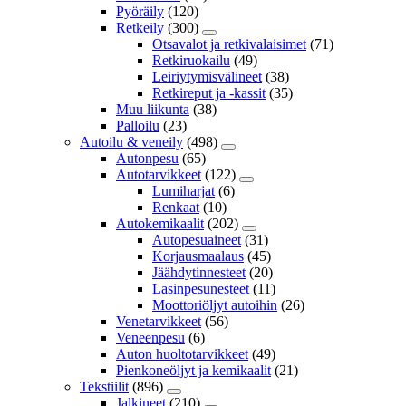
Pyöräily
(120)
Retkeily
(300)
Otsavalot ja retkivalaisimet
(71)
Retkiruokailu
(49)
Leiriytymisvälineet
(38)
Retkireput ja -kassit
(35)
Muu liikunta
(38)
Palloilu
(23)
Autoilu & veneily
(498)
Autonpesu
(65)
Autotarvikkeet
(122)
Lumiharjat
(6)
Renkaat
(10)
Autokemikaalit
(202)
Autopesuaineet
(31)
Korjausmaalaus
(45)
Jäähdytinnesteet
(20)
Lasinpesunesteet
(11)
Moottoriöljyt autoihin
(26)
Venetarvikkeet
(56)
Veneenpesu
(6)
Auton huoltotarvikkeet
(49)
Pienkoneöljyt ja kemikaalit
(21)
Tekstiilit
(896)
Jalkineet
(210)