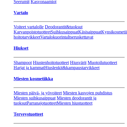
Seerumit
Kasvonaamiot
Vartalo
Voiteet vartalolle
Deodorantit&tuoksut
Karvanpoistotuotteet
Suihkusaippuat
Käsisaippuat
Kynsikosmeti
hoitotarvikkeet
Vartalokuorinta
Itseruskettavat
Hiukset
Shampoot
Hiustenhoitotuotteet
Hiusvärit
Muotoilutuotteet
Harjat ja kammat
Hiuslenkit&kampaustarvikkeet
Miesten kosmetiikka
Miesten päivä- ja yövoiteet
Miesten kasvojen puhdistus
Miesten suihkusaippuat
Miesten deodorantit ja
tuoksut
Parranajotuotteet
Miesten hiustuotteet
Terveystuotteet