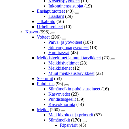
Kosteuspyyhkeet
(19)
Inkontinenssisuojat
(19)
Ensiaputuotteet
(40)
Laastarit
(29)
Jalkahoito
(56)
Urheiluvoiteet
(10)
Kasvot
(996)
Voiteet
(206)
Päivä- ja yövoiteet
(107)
Silmänympärysvoiteet
(18)
Huulirasvat
(48)
Meikkisiveltimet ja muut tarvikkeet
(73)
Meikkisiveltimet
(28)
Meikkisienet
(12)
Muut meikkaustarvikkeet
(22)
Seerumit
(53)
Puhdistus
(96)
Silmämeikin puhdistusaineet
(16)
Kasvovedet
(23)
Puhdistusgeelit
(39)
Kasvokuorinta
(14)
Meikit
(560)
Meikkivoiteet ja primerit
(57)
Silmämeikit
(170)
Ripsivärit
(45)