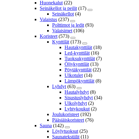
Huonekalut
(22)
Seinäkellot ja peilit
(17)
Seinäkellot
(4)
Valaistus
(237)
Polttimot ja ledit
(93)
Valaisimet
(106)
Koristeet
(573)
Kynttilät
(173)
Hautakynttilät
(18)
Led-kynttilät
(16)
Tuoksukynttilät
(7)
Öljykynttilät
(13)
Pöytäkynttilät
(22)
Ulkotulet
(14)
Lämpökynttilät
(8)
Lyhdyt
(63)
Hautalyhdyt
(8)
Sisustuslyhdyt
(34)
Ulkolyhdyt
(2)
Lyhtykoukut
(2)
Joulukoristeet
(192)
Pääsiäiskoristeet
(76)
Sauna
(142)
Löylytuoksut
(25)
Saunatekstiilit
(11)