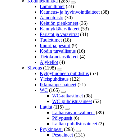
Kodintekniikka
(285)
Lämmittimet
(23)
Kauneus- ja hyvinvointilaitteet
(38)
Äänentoisto
(30)
Keittiön pienkoneet
(36)
Kännykkätarvikkeet
(53)
Paristot ja varavirrat
(31)
Tuulettimet
(18)
Imurit ja pesurit
(9)
Kodin turvallisuus
(16)
Tietokonetarvikkeet
(4)
Älykellot
(4)
Siivous
(1198)
Kylpyhuoneen puhdistus
(57)
Yleispuhdistus
(122)
Ikkunanpesuaineet
(21)
WC
(165)
WC-raikastimet
(98)
WC-puhdistusaineet
(52)
Lattiat
(115)
Lattiansiivousvälineet
(89)
Pölypussit
(6)
Lattian puhdistusaineet
(2)
Pyykinpesu
(293)
Pesuaineet
(131)