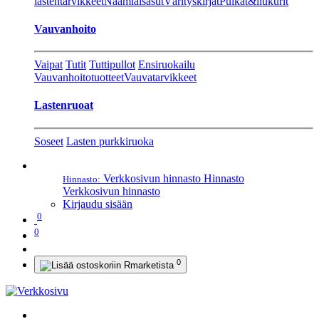
lastentarvikkeet
Naamiaisasut
Värityskirjat
Pulkat&liukurit
Vauvanhoito
Vaipat
Tutit
Tuttipullot
Ensiruokailu
Vauvanhoitotuotteet
Vauvatarvikkeet
Lastenruoat
Soseet
Lasten purkkiruoka
Verkkosivun hinnasto
Hinnasto
Hinnasto:
Verkkosivun hinnasto
Kirjaudu sisään
0
0
0