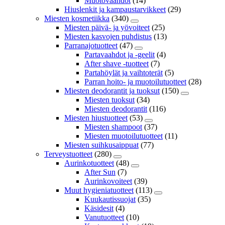
Muotovaahdot
(14)
Hiuslenkit ja kampaustarvikkeet
(29)
Miesten kosmetiikka
(340)
Miesten päivä- ja yövoiteet
(25)
Miesten kasvojen puhdistus
(13)
Parranajotuotteet
(47)
Partavaahdot ja -geelit
(4)
After shave -tuotteet
(7)
Partahöylät ja vaihtoterät
(5)
Parran hoito- ja muotoilutuotteet
(28)
Miesten deodorantit ja tuoksut
(150)
Miesten tuoksut
(34)
Miesten deodorantit
(116)
Miesten hiustuotteet
(53)
Miesten shampoot
(37)
Miesten muotoilutuotteet
(11)
Miesten suihkusaippuat
(77)
Terveystuotteet
(280)
Aurinkotuotteet
(48)
After Sun
(7)
Aurinkovoiteet
(39)
Muut hygieniatuotteet
(113)
Kuukautissuojat
(35)
Käsidesit
(4)
Vanutuotteet
(10)