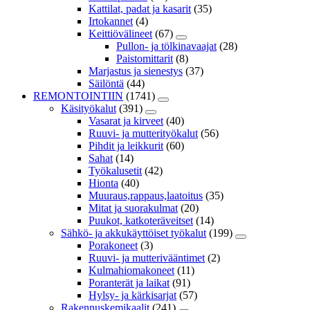
Kattilat, padat ja kasarit
(35)
Irtokannet
(4)
Keittiövälineet
(67)
Pullon- ja tölkinavaajat
(28)
Paistomittarit
(8)
Marjastus ja sienestys
(37)
Säilöntä
(44)
REMONTOINTIIN
(1741)
Käsityökalut
(391)
Vasarat ja kirveet
(40)
Ruuvi- ja mutterityökalut
(56)
Pihdit ja leikkurit
(60)
Sahat
(14)
Työkalusetit
(42)
Hionta
(40)
Muuraus,rappaus,laatoitus
(35)
Mitat ja suorakulmat
(20)
Puukot, katkoteräveitset
(14)
Sähkö- ja akkukäyttöiset työkalut
(199)
Porakoneet
(3)
Ruuvi- ja mutterivääntimet
(2)
Kulmahiomakoneet
(11)
Poranterät ja laikat
(91)
Hylsy- ja kärkisarjat
(57)
Rakennuskemikaalit
(241)