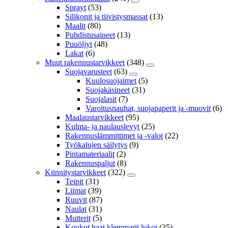
Sprayt
(53)
Silikonit ja tiivistysmassat
(13)
Maalit
(80)
Puhdistusaineet
(13)
Puuöljyt
(48)
Lakat
(6)
Muut rakennustarvikkeet
(348)
Suojavarusteet
(63)
Kuulosuojaimet
(5)
Suojakäsineet
(31)
Suojalasit
(7)
Varoitusnauhat, suojapaperit ja -muovit
(6)
Maalaustarvikkeet
(95)
Kulma- ja naulauslevyt
(25)
Rakennuslämmittimet ja -valot
(22)
Työkalujen säilytys
(9)
Pintamateriaalit
(2)
Rakennuspaljut
(8)
Kiinnitystarvikkeet
(322)
Teipit
(31)
Liimat
(39)
Ruuvit
(87)
Naulat
(31)
Mutterit
(5)
Koukut,haat,klemmarit,lukot
(35)