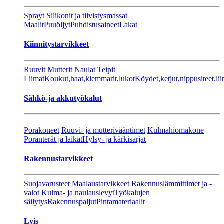
Sprayt
Silikonit ja tiivistysmassat
Maalit
Puuöljyt
Puhdistusaineet
Lakat
Kiinnitystarvikkeet
Ruuvit
Mutterit
Naulat
Teipit
Liimat
Koukut,haat,klemmarit,lukot
Köydet,ketjut,nippusiteet,lii
Sähkö-ja akkutyökalut
Porakoneet
Ruuvi- ja mutterivääntimet
Kulmahiomakone
Poranterät ja laikat
Hylsy- ja kärkisarjat
Rakennustarvikkeet
Suojavarusteet
Maalaustarvikkeet
Rakennuslämmittimet ja -
valot
Kulma- ja naulauslevyt
Työkalujen
säilytys
Rakennuspaljut
Pintamateriaalit
Lvis