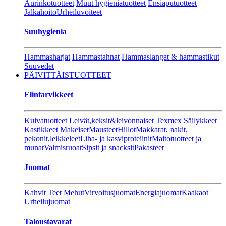
Aurinkotuotteet
Muut hygieniatuotteet
Ensiaputuotteet
Jalkahoito
Urheiluvoiteet
Suuhygienia
Hammasharjat
Hammastahnat
Hammaslangat & hammastikut
Suuvedet
PÄIVITTÄISTUOTTEET
Elintarvikkeet
Kuivatuotteet
Leivät,keksit&leivonnaiset
Texmex
Säilykkeet
Kastikkeet
Makeiset
Mausteet
Hillot
Makkarat, nakit,
pekonit,leikkeleet
Liha- ja kasviproteiinit
Maitotuotteet ja
munat
Valmisruoat
Sipsit ja snacksit
Pakasteet
Juomat
Kahvit
Teet
Mehut
Virvoitusjuomat
Energiajuomat
Kaakaot
Urheilujuomat
Taloustavarat