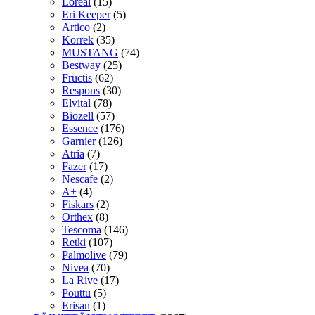
Loreal
(15)
Eri Keeper
(5)
Artico
(2)
Korrek
(35)
MUSTANG
(74)
Bestway
(25)
Fructis
(62)
Respons
(30)
Elvital
(78)
Biozell
(57)
Essence
(176)
Garnier
(126)
Atria
(7)
Fazer
(17)
Nescafe
(2)
A+
(4)
Fiskars
(2)
Orthex
(8)
Tescoma
(146)
Retki
(107)
Palmolive
(79)
Nivea
(70)
La Rive
(17)
Pouttu
(5)
Erisan
(1)