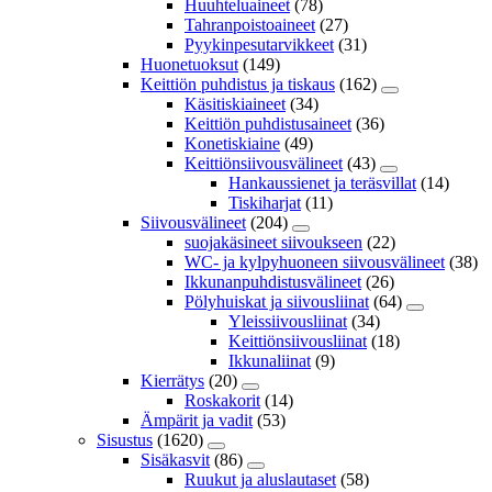
Huuhteluaineet
(78)
Tahranpoistoaineet
(27)
Pyykinpesutarvikkeet
(31)
Huonetuoksut
(149)
Keittiön puhdistus ja tiskaus
(162)
Käsitiskiaineet
(34)
Keittiön puhdistusaineet
(36)
Konetiskiaine
(49)
Keittiönsiivousvälineet
(43)
Hankaussienet ja teräsvillat
(14)
Tiskiharjat
(11)
Siivousvälineet
(204)
suojakäsineet siivoukseen
(22)
WC- ja kylpyhuoneen siivousvälineet
(38)
Ikkunanpuhdistusvälineet
(26)
Pölyhuiskat ja siivousliinat
(64)
Yleissiivousliinat
(34)
Keittiönsiivousliinat
(18)
Ikkunaliinat
(9)
Kierrätys
(20)
Roskakorit
(14)
Ämpärit ja vadit
(53)
Sisustus
(1620)
Sisäkasvit
(86)
Ruukut ja aluslautaset
(58)