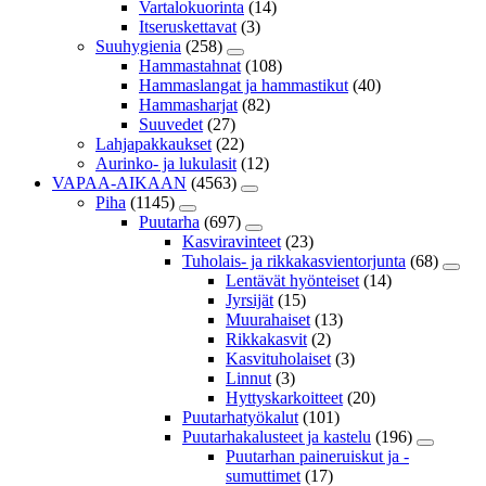
Vartalokuorinta
(14)
Itseruskettavat
(3)
Suuhygienia
(258)
Hammastahnat
(108)
Hammaslangat ja hammastikut
(40)
Hammasharjat
(82)
Suuvedet
(27)
Lahjapakkaukset
(22)
Aurinko- ja lukulasit
(12)
VAPAA-AIKAAN
(4563)
Piha
(1145)
Puutarha
(697)
Kasviravinteet
(23)
Tuholais- ja rikkakasvientorjunta
(68)
Lentävät hyönteiset
(14)
Jyrsijät
(15)
Muurahaiset
(13)
Rikkakasvit
(2)
Kasvituholaiset
(3)
Linnut
(3)
Hyttyskarkoitteet
(20)
Puutarhatyökalut
(101)
Puutarhakalusteet ja kastelu
(196)
Puutarhan paineruiskut ja -
sumuttimet
(17)