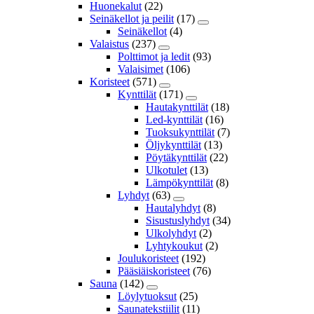
Huonekalut
(22)
Seinäkellot ja peilit
(17)
Seinäkellot
(4)
Valaistus
(237)
Polttimot ja ledit
(93)
Valaisimet
(106)
Koristeet
(571)
Kynttilät
(171)
Hautakynttilät
(18)
Led-kynttilät
(16)
Tuoksukynttilät
(7)
Öljykynttilät
(13)
Pöytäkynttilät
(22)
Ulkotulet
(13)
Lämpökynttilät
(8)
Lyhdyt
(63)
Hautalyhdyt
(8)
Sisustuslyhdyt
(34)
Ulkolyhdyt
(2)
Lyhtykoukut
(2)
Joulukoristeet
(192)
Pääsiäiskoristeet
(76)
Sauna
(142)
Löylytuoksut
(25)
Saunatekstiilit
(11)