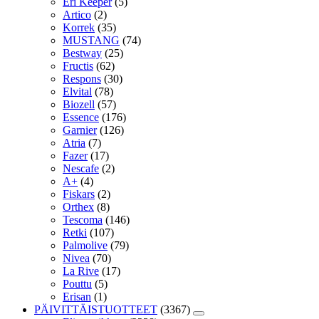
Eri Keeper
(5)
Artico
(2)
Korrek
(35)
MUSTANG
(74)
Bestway
(25)
Fructis
(62)
Respons
(30)
Elvital
(78)
Biozell
(57)
Essence
(176)
Garnier
(126)
Atria
(7)
Fazer
(17)
Nescafe
(2)
A+
(4)
Fiskars
(2)
Orthex
(8)
Tescoma
(146)
Retki
(107)
Palmolive
(79)
Nivea
(70)
La Rive
(17)
Pouttu
(5)
Erisan
(1)
PÄIVITTÄISTUOTTEET
(3367)