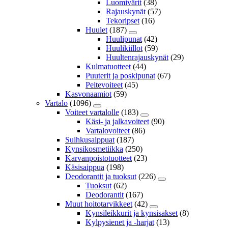
Luomivärit
(38)
Rajauskynät
(57)
Tekoripset
(16)
Huulet
(187)
Huulipunat
(42)
Huulikiillot
(59)
Huultenrajauskynät
(29)
Kulmatuotteet
(44)
Puuterit ja poskipunat
(67)
Peitevoiteet
(45)
Kasvonaamiot
(59)
Vartalo
(1096)
Voiteet vartalolle
(183)
Käsi- ja jalkavoiteet
(90)
Vartalovoiteet
(86)
Suihkusaippuat
(187)
Kynsikosmetiikka
(250)
Karvanpoistotuotteet
(23)
Käsisaippua
(198)
Deodorantit ja tuoksut
(226)
Tuoksut
(62)
Deodorantit
(167)
Muut hoitotarvikkeet
(42)
Kynsileikkurit ja kynsisakset
(8)
Kylpysienet ja -harjat
(13)