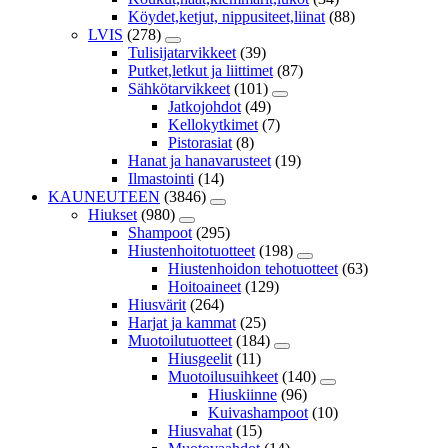
Köydet,ketjut, nippusiteet,liinat
(88)
LVIS
(278)
Tulisijatarvikkeet
(39)
Putket,letkut ja liittimet
(87)
Sähkötarvikkeet
(101)
Jatkojohdot
(49)
Kellokytkimet
(7)
Pistorasiat
(8)
Hanat ja hanavarusteet
(19)
Ilmastointi
(14)
KAUNEUTEEN
(3846)
Hiukset
(980)
Shampoot
(295)
Hiustenhoitotuotteet
(198)
Hiustenhoidon tehotuotteet
(63)
Hoitoaineet
(129)
Hiusvärit
(264)
Harjat ja kammat
(25)
Muotoilutuotteet
(184)
Hiusgeelit
(11)
Muotoilusuihkeet
(140)
Hiuskiinne
(96)
Kuivashampoot
(10)
Hiusvahat
(15)