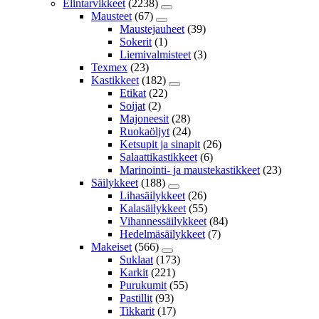
Elintarvikkeet
(2238)
Mausteet
(67)
Maustejauheet
(39)
Sokerit
(1)
Liemivalmisteet
(3)
Texmex
(23)
Kastikkeet
(182)
Etikat
(22)
Soijat
(2)
Majoneesit
(28)
Ruokaöljyt
(24)
Ketsupit ja sinapit
(26)
Salaattikastikkeet
(6)
Marinointi- ja maustekastikkeet
(23)
Säilykkeet
(188)
Lihasäilykkeet
(26)
Kalasäilykkeet
(55)
Vihannessäilykkeet
(84)
Hedelmäsäilykkeet
(7)
Makeiset
(566)
Suklaat
(173)
Karkit
(221)
Purukumit
(55)
Pastillit
(93)
Tikkarit
(17)