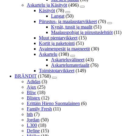
Askartelu ja Käsityöt
(496)
Käsityöt
(78)
Langat
(50)
Piirustus- ja maalaustarvikkeet
(70)
Kynät, tussit ja maalit
(51)
Maalauspohjat ja piirustuslehtiöt
(11)
Muut pientarvikkeet
(15)
Kortit ja paketointi
(51)
Avaimenperät ja magneetit
(30)
Askartelu
(198)
Askarteluvälineet
(43)
Askartelumateriaalit
(76)
Toimistotarvikkeet
(149)
BRÄNDIT
(1768)
Adidas
(3)
Ajax
(25)
Bliw
(18)
Blistex
(12)
Erittäin Hieno Suomalainen
(6)
Family Fresh
(11)
hth
(7)
Jordan
(50)
L300
(18)
Define
(15)