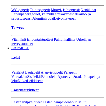
WC-paperit
Talouspaperit
Muovi- ja biopussit
Nenäliinat
Leivinpaperit,foliot, kelmut
Kertakäyttöastiat
Paisto- ja
savustuspussit
Alumiinivuoat
Leivontavuoat
Terveys
Vitamiinit ja luontaistuotteet
Painonhallinta
Urheilijan
terveystuotteet
LAPSILLE
Lelut
Vesilelut
Lautapelit
Ajanviettopelit
Palapelit
Vauvalelut
Sisäleikit
Pehmolelut
Ajoneuvot&radat
Pihapelit ja -
lelut
Nuket
Leikkisetit
Lastentarvikkeet
Lasten kylpytuotteet
Lasten hampaidenhoito
Muut