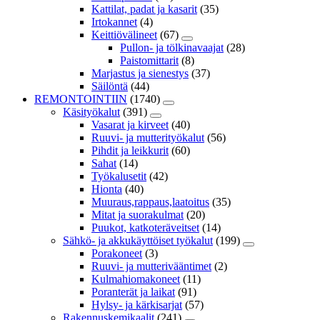
Kattilat, padat ja kasarit
(35)
Irtokannet
(4)
Keittiövälineet
(67)
Pullon- ja tölkinavaajat
(28)
Paistomittarit
(8)
Marjastus ja sienestys
(37)
Säilöntä
(44)
REMONTOINTIIN
(1740)
Käsityökalut
(391)
Vasarat ja kirveet
(40)
Ruuvi- ja mutterityökalut
(56)
Pihdit ja leikkurit
(60)
Sahat
(14)
Työkalusetit
(42)
Hionta
(40)
Muuraus,rappaus,laatoitus
(35)
Mitat ja suorakulmat
(20)
Puukot, katkoteräveitset
(14)
Sähkö- ja akkukäyttöiset työkalut
(199)
Porakoneet
(3)
Ruuvi- ja mutterivääntimet
(2)
Kulmahiomakoneet
(11)
Poranterät ja laikat
(91)
Hylsy- ja kärkisarjat
(57)
Rakennuskemikaalit
(241)