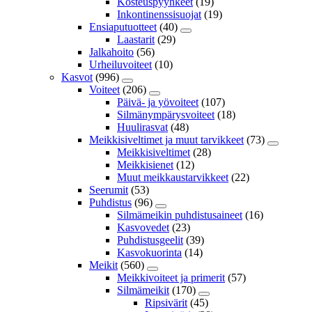
Kosteuspyyhkeet
(19)
Inkontinenssisuojat
(19)
Ensiaputuotteet
(40)
Laastarit
(29)
Jalkahoito
(56)
Urheiluvoiteet
(10)
Kasvot
(996)
Voiteet
(206)
Päivä- ja yövoiteet
(107)
Silmänympärysvoiteet
(18)
Huulirasvat
(48)
Meikkisiveltimet ja muut tarvikkeet
(73)
Meikkisiveltimet
(28)
Meikkisienet
(12)
Muut meikkaustarvikkeet
(22)
Seerumit
(53)
Puhdistus
(96)
Silmämeikin puhdistusaineet
(16)
Kasvovedet
(23)
Puhdistusgeelit
(39)
Kasvokuorinta
(14)
Meikit
(560)
Meikkivoiteet ja primerit
(57)
Silmämeikit
(170)
Ripsivärit
(45)