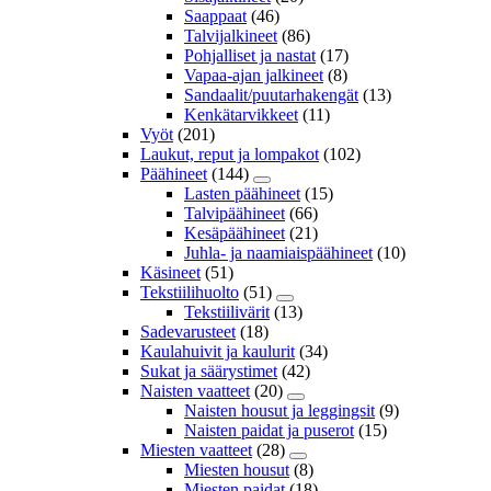
Saappaat
(46)
Talvijalkineet
(86)
Pohjalliset ja nastat
(17)
Vapaa-ajan jalkineet
(8)
Sandaalit/puutarhakengät
(13)
Kenkätarvikkeet
(11)
Vyöt
(201)
Laukut, reput ja lompakot
(102)
Päähineet
(144)
Lasten päähineet
(15)
Talvipäähineet
(66)
Kesäpäähineet
(21)
Juhla- ja naamiaispäähineet
(10)
Käsineet
(51)
Tekstiilihuolto
(51)
Tekstiilivärit
(13)
Sadevarusteet
(18)
Kaulahuivit ja kaulurit
(34)
Sukat ja säärystimet
(42)
Naisten vaatteet
(20)
Naisten housut ja leggingsit
(9)
Naisten paidat ja puserot
(15)
Miesten vaatteet
(28)
Miesten housut
(8)
Miesten paidat
(18)