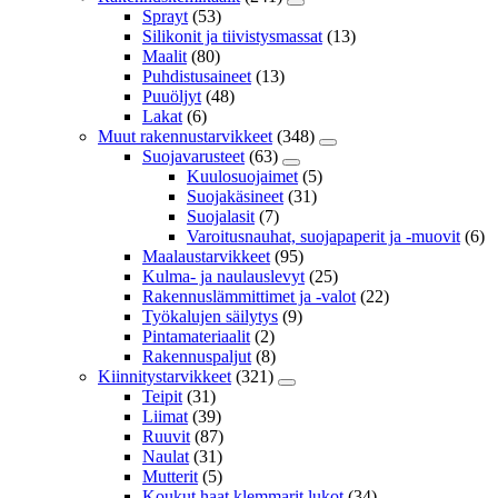
Sprayt
(53)
Silikonit ja tiivistysmassat
(13)
Maalit
(80)
Puhdistusaineet
(13)
Puuöljyt
(48)
Lakat
(6)
Muut rakennustarvikkeet
(348)
Suojavarusteet
(63)
Kuulosuojaimet
(5)
Suojakäsineet
(31)
Suojalasit
(7)
Varoitusnauhat, suojapaperit ja -muovit
(6)
Maalaustarvikkeet
(95)
Kulma- ja naulauslevyt
(25)
Rakennuslämmittimet ja -valot
(22)
Työkalujen säilytys
(9)
Pintamateriaalit
(2)
Rakennuspaljut
(8)
Kiinnitystarvikkeet
(321)
Teipit
(31)
Liimat
(39)
Ruuvit
(87)
Naulat
(31)
Mutterit
(5)
Koukut,haat,klemmarit,lukot
(34)