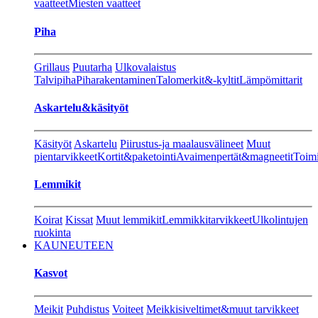
vaatteet
Miesten vaatteet
Piha
Grillaus
Puutarha
Ulkovalaistus
Talvipiha
Piharakentaminen
Talomerkit&-kyltit
Lämpömittarit
Askartelu&käsityöt
Käsityöt
Askartelu
Piirustus-ja maalausvälineet
Muut
pientarvikkeet
Kortit&paketointi
Avaimenpertät&magneetit
Toimi
Lemmikit
Koirat
Kissat
Muut lemmikit
Lemmikkitarvikkeet
Ulkolintujen
ruokinta
KAUNEUTEEN
Kasvot
Meikit
Puhdistus
Voiteet
Meikkisiveltimet&muut tarvikkeet