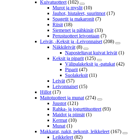
Kuivatuotteet
(102)
Murot ja myslit
(10)
Jauhot, hiutaleet, suuritmot
(17)
Spagetit ja makaronit
(7)
Riisit
(18)
Siemenet ja pähkinät
(33)
Perustuotteet leivontaan
(7)
Leivät, -Keksit ja -Leivonnaiset
(208)
Näkkileivät
(8)
Naposteltavat kuivat leivät
(1)
Keksit ja piparit
(125)
Välipalakeksit ja -patukat
(42)
Piparit
(47)
Suolakeksit
(11)
Leivät
(57)
Leivonnaiset
(15)
Hillot
(17)
Maitotuotteet ja munat
(274)
Juustot
(121)
Rahka- ja jogurttituotteet
(93)
Maidot ja piimät
(1)
Kermat
(10)
Munat
(1)
Makkarat, nakit, pekonit, leikkeleet
(167)
Leikkeleet
(82)