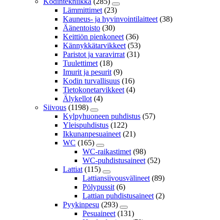
Kodintekniikka
(285)
Lämmittimet
(23)
Kauneus- ja hyvinvointilaitteet
(38)
Äänentoisto
(30)
Keittiön pienkoneet
(36)
Kännykkätarvikkeet
(53)
Paristot ja varavirrat
(31)
Tuulettimet
(18)
Imurit ja pesurit
(9)
Kodin turvallisuus
(16)
Tietokonetarvikkeet
(4)
Älykellot
(4)
Siivous
(1198)
Kylpyhuoneen puhdistus
(57)
Yleispuhdistus
(122)
Ikkunanpesuaineet
(21)
WC
(165)
WC-raikastimet
(98)
WC-puhdistusaineet
(52)
Lattiat
(115)
Lattiansiivousvälineet
(89)
Pölypussit
(6)
Lattian puhdistusaineet
(2)
Pyykinpesu
(293)
Pesuaineet
(131)