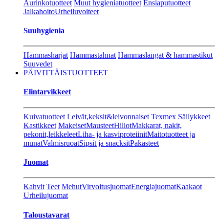
Aurinkotuotteet
Muut hygieniatuotteet
Ensiaputuotteet
Jalkahoito
Urheiluvoiteet
Suuhygienia
Hammasharjat
Hammastahnat
Hammaslangat & hammastikut
Suuvedet
PÄIVITTÄISTUOTTEET
Elintarvikkeet
Kuivatuotteet
Leivät,keksit&leivonnaiset
Texmex
Säilykkeet
Kastikkeet
Makeiset
Mausteet
Hillot
Makkarat, nakit,
pekonit,leikkeleet
Liha- ja kasviproteiinit
Maitotuotteet ja
munat
Valmisruoat
Sipsit ja snacksit
Pakasteet
Juomat
Kahvit
Teet
Mehut
Virvoitusjuomat
Energiajuomat
Kaakaot
Urheilujuomat
Taloustavarat