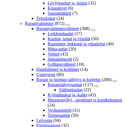
Löylykauhat ja -kiulut
(32)
Kiuaskivet
(6)
Saunamittarit
(7)
Tekokukat
(24)
Ruoanvalmistus
(872)
Ruoanvalmistusvälineet
(308)
Leikkuulaudat
(17)
Kauhat, lastat ja vispilät
(50)
Raastimet, leikkurit ja viipaloijat
(40)
Mitta-astiat
(20)
Veitset
(43)
Jääpalamuotit
(2)
Grillausvälineet
(18)
Hauduttimet ja keittimet
(14)
Uunivuoat
(60)
Ruoan ja juoman säilytys ja kuljetus
(280)
Ruoansäilytysastiat
(137)
Säilöntäastiat
(22)
Kylmälaukut ja -kallet
(43)
Maustemyllyt, -sirottimet ja kastikekannut
(24)
Vesikanisterit
(11)
Termosastiat
(50)
Leivonta
(94)
Paistinpannut
(32)