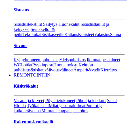
Sisustus
Sisustustekstiilit
Säilytys
Huonekalut
Sisustustaulut ja -
kehykset
Seinäkellot &
peilit
Tekokukat
Sisäkasveille
Kattaus
Koristeet
Valaistus
Sauna
Siivous
Kylpyhuoneen puhdistus
Yleispuhdistus
Ikkunanpesuaineet
WC
Lattiat
Pyykinpesu
Huonetuoksut
Keittiön
puhdistus&tiskaus
Siivousvälineet
Ämpärit&vadit
Kierrätys
REMONTOINTIIN
Käsityökalut
Vasarat ja kirveet
Pöytätietokoneet
Pihdit ja leikkurt
Sahat
Hionta
Työkalusetit
Mitat ja suorakulmat
Puukot ja
katkoteräveitset
Muuraus,rappaus,laatoitus
Rakennuskemikaalit