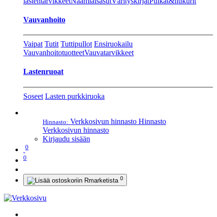
lastentarvikkeet
Naamiaisasut
Värityskirjat
Pulkat&liukurit
Vauvanhoito
Vaipat
Tutit
Tuttipullot
Ensiruokailu
Vauvanhoitotuotteet
Vauvatarvikkeet
Lastenruoat
Soseet
Lasten purkkiruoka
Verkkosivun hinnasto
Hinnasto
Hinnasto:
Verkkosivun hinnasto
Kirjaudu sisään
0
0
0