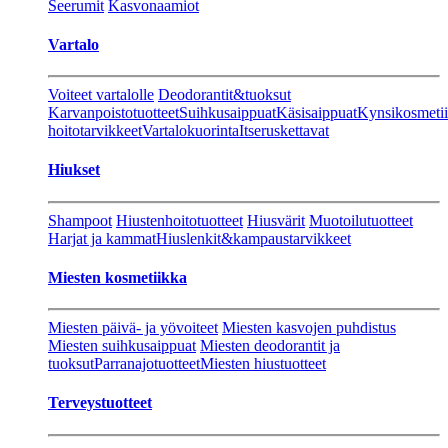
Seerumit
Kasvonaamiot
Vartalo
Voiteet vartalolle
Deodorantit&tuoksut
Karvanpoistotuotteet
Suihkusaippuat
Käsisaippuat
Kynsikosmeti
hoitotarvikkeet
Vartalokuorinta
Itseruskettavat
Hiukset
Shampoot
Hiustenhoitotuotteet
Hiusvärit
Muotoilutuotteet
Harjat ja kammat
Hiuslenkit&kampaustarvikkeet
Miesten kosmetiikka
Miesten päivä- ja yövoiteet
Miesten kasvojen puhdistus
Miesten suihkusaippuat
Miesten deodorantit ja
tuoksut
Parranajotuotteet
Miesten hiustuotteet
Terveystuotteet