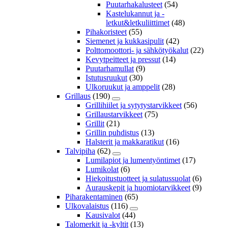
Puutarhakalusteet
(54)
Kastelukannut ja -
letkut&letkuliittimet
(48)
Pihakoristeet
(55)
Siemenet ja kukkasipulit
(42)
Polttomoottori- ja sähkötyökalut
(22)
Kevytpeitteet ja pressut
(14)
Puutarhamullat
(9)
Istutusruukut
(30)
Ulkoruukut ja amppelit
(28)
Grillaus
(190)
Grillihiilet ja sytytystarvikkeet
(56)
Grillaustarvikkeet
(75)
Grillit
(21)
Grillin puhdistus
(13)
Halsterit ja makkaratikut
(16)
Talvipiha
(62)
Lumilapiot ja lumentyöntimet
(17)
Lumikolat
(6)
Hiekoitustuotteet ja sulatussuolat
(6)
Aurauskepit ja huomiotarvikkeet
(9)
Piharakentaminen
(65)
Ulkovalaistus
(116)
Kausivalot
(44)
Talomerkit ja -kyltit
(13)