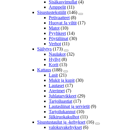
Sisäkasvimullat
(4)
Amppelit
(11)
Sisustustekstiilit
(146)
Petivaatteet
(8)
Huovat Ja viltit
(17)
Matot
(10)
Pyyhkeet
(14)
Pöytäliinat
(30)
Verhot
(11)
Säilytys
(173)
Naulakot
(32)
Hyllyt
(8)
Korit
(13)
Kattaus
(188)
Lasit
(21)
Mukit ja kupit
(30)
Lautaset
(17)
Aterimet
(7)
Juhlatarvikkeet
(29)
Tarjoiluastiat
(17)
Lautasliinat ja servietit
(9)
Tarjoilukannut
(10)
Jälkiruokakulhot
(11)
Sisustustaulut ja -kehykset
(16)
valokuvakehykset
(6)