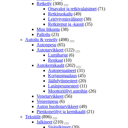
Retkeily
(300)
Otsavalot ja retkivalaisimet
(71)
Retkiruokailu
(49)
Leiriytymisvälineet
(38)
Retkireput ja -kassit
(35)
Muu liikunta
(38)
Palloilu
(23)
Autoilu & veneily
(498)
Autonpesu
(65)
Autotarvikkeet
(122)
Lumiharjat
(6)
Renkaat
(10)
Autokemikaalit
(202)
Autopesuaineet
(31)
Korjausmaalaus
(45)
Jäähdytinnesteet
(20)
Lasinpesunesteet
(11)
Moottoriöljyt autoihin
(26)
Venetarvikkeet
(56)
Veneenpesu
(6)
Auton huoltotarvikkeet
(49)
Pienkoneöljyt ja kemikaalit
(21)
Tekstiilit
(896)
Jalkineet
(210)
Sisäjalkineet
(20)