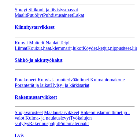
Sprayt
Silikonit ja tiivistysmassat
Maalit
Puuöljyt
Puhdistusaineet
Lakat
Kiinnitystarvikkeet
Ruuvit
Mutterit
Naulat
Teipit
Liimat
Koukut,haat,klemmarit,lukot
Köydet,ketjut,nippusiteet,lii
Sähkö-ja akkutyökalut
Porakoneet
Ruuvi- ja mutterivääntimet
Kulmahiomakone
Poranterät ja laikat
Hylsy- ja kärkisarjat
Rakennustarvikkeet
Suojavarusteet
Maalaustarvikkeet
Rakennuslämmittimet ja -
valot
Kulma- ja naulauslevyt
Työkalujen
säilytys
Rakennuspaljut
Pintamateriaalit
Lvis