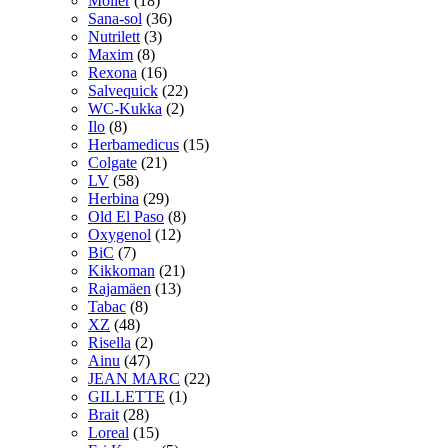
Möller
(18)
Sana-sol
(36)
Nutrilett
(3)
Maxim
(8)
Rexona
(16)
Salvequick
(22)
WC-Kukka
(2)
Ilo
(8)
Herbamedicus
(15)
Colgate
(21)
LV
(58)
Herbina
(29)
Old El Paso
(8)
Oxygenol
(12)
BiC
(7)
Kikkoman
(21)
Rajamäen
(13)
Tabac
(8)
XZ
(48)
Risella
(2)
Ainu
(47)
JEAN MARC
(22)
GILLETTE
(1)
Brait
(28)
Loreal
(15)