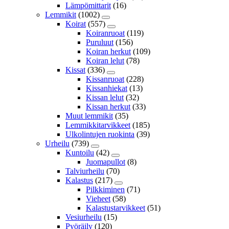
Lämpömittarit
(16)
Lemmikit
(1002)
Koirat
(557)
Koiranruoat
(119)
Puruluut
(156)
Koiran herkut
(109)
Koiran lelut
(78)
Kissat
(336)
Kissanruoat
(228)
Kissanhiekat
(13)
Kissan lelut
(32)
Kissan herkut
(33)
Muut lemmikit
(35)
Lemmikkitarvikkeet
(185)
Ulkolintujen ruokinta
(39)
Urheilu
(739)
Kuntoilu
(42)
Juomapullot
(8)
Talviurheilu
(70)
Kalastus
(217)
Pilkkiminen
(71)
Vieheet
(58)
Kalastustarvikkeet
(51)
Vesiurheilu
(15)
Pyöräily
(120)