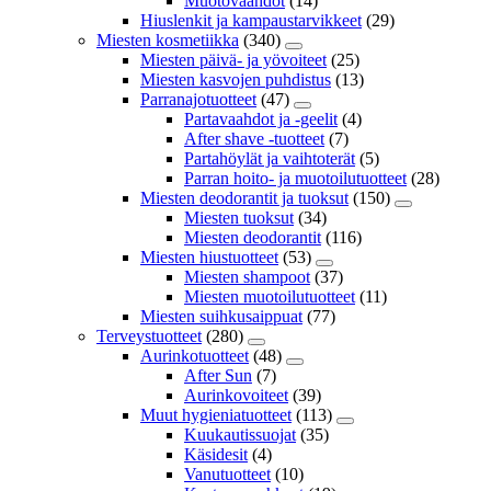
Muotovaahdot
(14)
Hiuslenkit ja kampaustarvikkeet
(29)
Miesten kosmetiikka
(340)
Miesten päivä- ja yövoiteet
(25)
Miesten kasvojen puhdistus
(13)
Parranajotuotteet
(47)
Partavaahdot ja -geelit
(4)
After shave -tuotteet
(7)
Partahöylät ja vaihtoterät
(5)
Parran hoito- ja muotoilutuotteet
(28)
Miesten deodorantit ja tuoksut
(150)
Miesten tuoksut
(34)
Miesten deodorantit
(116)
Miesten hiustuotteet
(53)
Miesten shampoot
(37)
Miesten muotoilutuotteet
(11)
Miesten suihkusaippuat
(77)
Terveystuotteet
(280)
Aurinkotuotteet
(48)
After Sun
(7)
Aurinkovoiteet
(39)
Muut hygieniatuotteet
(113)
Kuukautissuojat
(35)
Käsidesit
(4)
Vanutuotteet
(10)