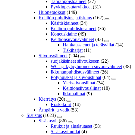
Tahranpoistoaineet
(27)
Pyykinpesutarvikkeet
(31)
Huonetuoksut
(149)
Keittiön puhdistus ja tiskaus
(162)
Käsitiskiaineet
(34)
Keittiön puhdistusaineet
(36)
Konetiskiaine
(49)
Keittiönsiivousvälineet
(43)
Hankaussienet ja teräsvillat
(14)
Tiskiharjat
(11)
Siivousvälineet
(204)
suojakäsineet siivoukseen
(22)
WC- ja kylpyhuoneen siivousvälineet
(38)
Ikkunanpuhdistusvälineet
(26)
Pölyhuiskat ja siivousliinat
(64)
Yleissiivousliinat
(34)
Keittiönsiivousliinat
(18)
Ikkunaliinat
(9)
Kierrätys
(20)
Roskakorit
(14)
Ämpärit ja vadit
(53)
Sisustus
(1623)
Sisäkasvit
(86)
Ruukut ja aluslautaset
(58)
Sisäkasvimullat
(4)