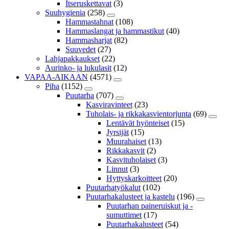
Itseruskettavat
(3)
Suuhygienia
(258)
Hammastahnat
(108)
Hammaslangat ja hammastikut
(40)
Hammasharjat
(82)
Suuvedet
(27)
Lahjapakkaukset
(22)
Aurinko- ja lukulasit
(12)
VAPAA-AIKAAN
(4571)
Piha
(1152)
Puutarha
(707)
Kasviravinteet
(23)
Tuholais- ja rikkakasvientorjunta
(69)
Lentävät hyönteiset
(15)
Jyrsijät
(15)
Muurahaiset
(13)
Rikkakasvit
(2)
Kasvituholaiset
(3)
Linnut
(3)
Hyttyskarkoitteet
(20)
Puutarhatyökalut
(102)
Puutarhakalusteet ja kastelu
(196)
Puutarhan paineruiskut ja -
sumuttimet
(17)
Puutarhakalusteet
(54)