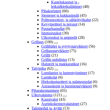
Kastelukannut ja -
letkut&letkuliittimet
(48)
Pihakoristeet
(60)
Siemenet ja kukkasipulit
(45)
Polttomoottori- ja sähkötyökalut
(22)
Kevytpeitteet ja pressut
(14)
Puutarhamullat
(9)
Istutusruukut
(30)
Ulkoruukut ja amppelit
(28)
Grillaus
(190)
Grillihiilet ja sytytystarvikkeet
(56)
Grillaustarvikkeet
(75)
Grillit
(21)
Grillin puhdistus
(13)
Halsterit ja makkaratikut
(16)
Talvipiha
(62)
Lumilapiot ja lumentyöntimet
(17)
Lumikolat
(6)
Hiekoitustuotteet ja sulatussuolat
(6)
Aurauskepit ja huomiotarvikkeet
(9)
Piharakentaminen
(65)
Ulkovalaistus
(121)
Kausivalot
(43)
Aurinkokennovalaisimet
(27)
Talomerkit ja -kyltit
(13)