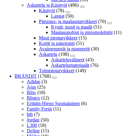
Askartelu ja Käsityöt
(496)
Käsityöt
(78)
Langat
(50)
Piirustus- ja maalaustarvikkeet
(70)
Kynät, tussit ja maalit
(51)
Maalauspohjat ja piirustuslehtiöt
(11)
Muut pientarvikkeet
(15)
Kortit ja paketointi
(51)
Avaimenperät ja magneetit
(30)
Askartelu
(198)
Askarteluvälineet
(43)
Askartelumateriaalit
(76)
Toimistotarvikkeet
(149)
BRÄNDIT
(1768)
Adidas
(3)
Ajax
(25)
Bliw
(18)
Blistex
(12)
Erittäin Hieno Suomalainen
(6)
Family Fresh
(11)
hth
(7)
Jordan
(50)
L300
(18)
Define
(15)