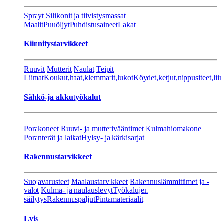
Sprayt
Silikonit ja tiivistysmassat
Maalit
Puuöljyt
Puhdistusaineet
Lakat
Kiinnitystarvikkeet
Ruuvit
Mutterit
Naulat
Teipit
Liimat
Koukut,haat,klemmarit,lukot
Köydet,ketjut,nippusiteet,lii
Sähkö-ja akkutyökalut
Porakoneet
Ruuvi- ja mutterivääntimet
Kulmahiomakone
Poranterät ja laikat
Hylsy- ja kärkisarjat
Rakennustarvikkeet
Suojavarusteet
Maalaustarvikkeet
Rakennuslämmittimet ja -
valot
Kulma- ja naulauslevyt
Työkalujen
säilytys
Rakennuspaljut
Pintamateriaalit
Lvis