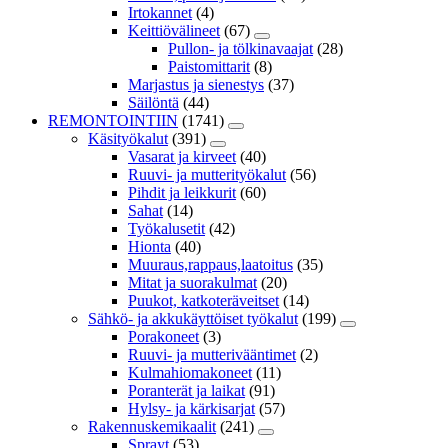
Irtokannet
(4)
Keittiövälineet
(67)
Pullon- ja tölkinavaajat
(28)
Paistomittarit
(8)
Marjastus ja sienestys
(37)
Säilöntä
(44)
REMONTOINTIIN
(1741)
Käsityökalut
(391)
Vasarat ja kirveet
(40)
Ruuvi- ja mutterityökalut
(56)
Pihdit ja leikkurit
(60)
Sahat
(14)
Työkalusetit
(42)
Hionta
(40)
Muuraus,rappaus,laatoitus
(35)
Mitat ja suorakulmat
(20)
Puukot, katkoteräveitset
(14)
Sähkö- ja akkukäyttöiset työkalut
(199)
Porakoneet
(3)
Ruuvi- ja mutterivääntimet
(2)
Kulmahiomakoneet
(11)
Poranterät ja laikat
(91)
Hylsy- ja kärkisarjat
(57)
Rakennuskemikaalit
(241)
Sprayt
(53)