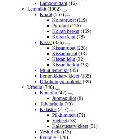
Lämpömittarit
(16)
Lemmikit
(1002)
Koirat
(557)
Koiranruoat
(119)
Puruluut
(156)
Koiran herkut
(109)
Koiran lelut
(78)
Kissat
(336)
Kissanruoat
(228)
Kissanhiekat
(13)
Kissan lelut
(32)
Kissan herkut
(33)
Muut lemmikit
(35)
Lemmikkitarvikkeet
(185)
Ulkolintujen ruokinta
(39)
Urheilu
(740)
Kuntoilu
(42)
Juomapullot
(8)
Talviurheilu
(70)
Kalastus
(217)
Pilkkiminen
(71)
Vieheet
(58)
Kalastustarvikkeet
(51)
Vesiurheilu
(15)
Pyöräily
(120)