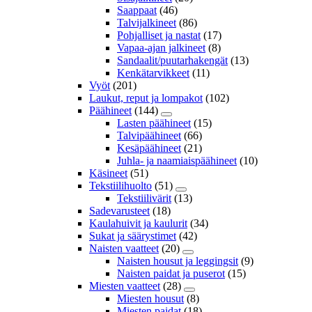
Saappaat
(46)
Talvijalkineet
(86)
Pohjalliset ja nastat
(17)
Vapaa-ajan jalkineet
(8)
Sandaalit/puutarhakengät
(13)
Kenkätarvikkeet
(11)
Vyöt
(201)
Laukut, reput ja lompakot
(102)
Päähineet
(144)
Lasten päähineet
(15)
Talvipäähineet
(66)
Kesäpäähineet
(21)
Juhla- ja naamiaispäähineet
(10)
Käsineet
(51)
Tekstiilihuolto
(51)
Tekstiilivärit
(13)
Sadevarusteet
(18)
Kaulahuivit ja kaulurit
(34)
Sukat ja säärystimet
(42)
Naisten vaatteet
(20)
Naisten housut ja leggingsit
(9)
Naisten paidat ja puserot
(15)
Miesten vaatteet
(28)
Miesten housut
(8)
Miesten paidat
(18)