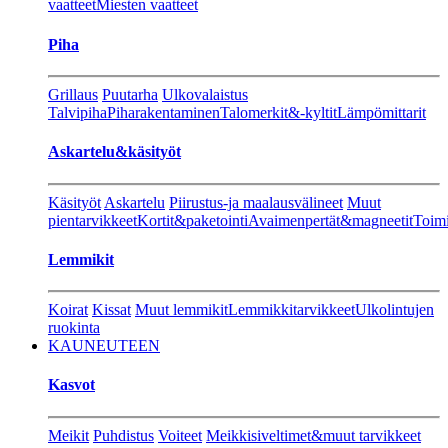
vaatteet
Miesten vaatteet
Piha
Grillaus
Puutarha
Ulkovalaistus
Talvipiha
Piharakentaminen
Talomerkit&-kyltit
Lämpömittarit
Askartelu&käsityöt
Käsityöt
Askartelu
Piirustus-ja maalausvälineet
Muut
pientarvikkeet
Kortit&paketointi
Avaimenpertät&magneetit
Toimi
Lemmikit
Koirat
Kissat
Muut lemmikit
Lemmikkitarvikkeet
Ulkolintujen
ruokinta
KAUNEUTEEN
Kasvot
Meikit
Puhdistus
Voiteet
Meikkisiveltimet&muut tarvikkeet