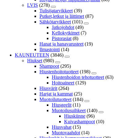
LVIS
(278)
Tulisijatarvikkeet
(39)
Putket,letkut ja liittimet
(87)
Sähkötarvikkeet
(101)
Jatkojohdot
(49)
Kellokytkimet
(7)
Pistorasiat
(8)
Hanat ja hanavarusteet
(19)
Ilmastointi
(14)
KAUNEUTEEN
(3846)
Hiukset
(980)
Shampoot
(295)
Hiustenhoitotuotteet
(198)
Hiustenhoidon tehotuotteet
(63)
Hoitoaineet
(129)
Hiusvärit
(264)
Harjat ja kammat
(25)
Muotoilutuotteet
(184)
Hiusgeelit
(11)
Muotoilusuihkeet
(140)
Hiuskiinne
(96)
Kuivashampoot
(10)
Hiusvahat
(15)
Muotovaahdot
(14)