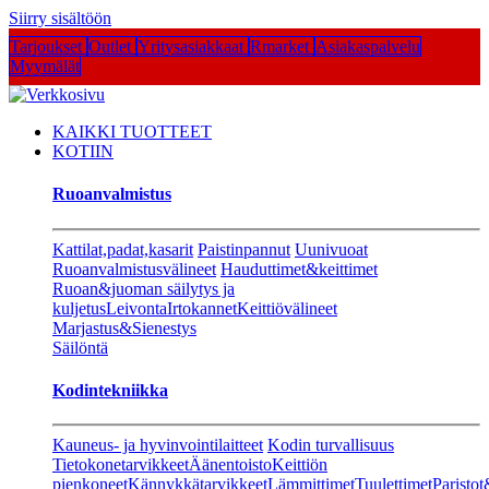
Siirry sisältöön
Tarjoukset
Outlet
Yritysasiakkaat
Rmarket
Asiakaspalvelu
Myymälät
KAIKKI TUOTTEET
KOTIIN
Ruoanvalmistus
Kattilat,padat,kasarit
Paistinpannut
Uunivuoat
Ruoanvalmistusvälineet
Hauduttimet&keittimet
Ruoan&juoman säilytys ja
kuljetus
Leivonta
Irtokannet
Keittiövälineet
Marjastus&Sienestys
Säilöntä
Kodintekniikka
Kauneus- ja hyvinvointilaitteet
Kodin turvallisuus
Tietokonetarvikkeet
Äänentoisto
Keittiön
pienkoneet
Kännykkätarvikkeet
Lämmittimet
Tuulettimet
Paristot