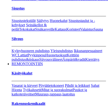
Sisustus
Sisustustekstiilit
Säilytys
Huonekalut
Sisustustaulut ja -
kehykset
Seinäkellot &
peilit
Tekokukat
Sisäkasveille
Kattaus
Koristeet
Valaistus
Sauna
Siivous
Kylpyhuoneen puhdistus
Yleispuhdistus
Ikkunanpesuaineet
WC
Lattiat
Pyykinpesu
Huonetuoksut
Keittiön
puhdistus&tiskaus
Siivousvälineet
Ämpärit&vadit
Kierrätys
REMONTOINTIIN
Käsityökalut
Vasarat ja kirveet
Pöytätietokoneet
Pihdit ja leikkurt
Sahat
Hionta
Työkalusetit
Mitat ja suorakulmat
Puukot ja
katkoteräveitset
Muuraus,rappaus,laatoitus
Rakennuskemikaalit