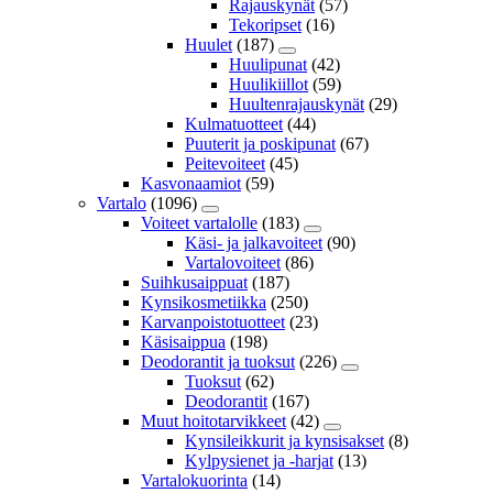
Rajauskynät
(57)
Tekoripset
(16)
Huulet
(187)
Huulipunat
(42)
Huulikiillot
(59)
Huultenrajauskynät
(29)
Kulmatuotteet
(44)
Puuterit ja poskipunat
(67)
Peitevoiteet
(45)
Kasvonaamiot
(59)
Vartalo
(1096)
Voiteet vartalolle
(183)
Käsi- ja jalkavoiteet
(90)
Vartalovoiteet
(86)
Suihkusaippuat
(187)
Kynsikosmetiikka
(250)
Karvanpoistotuotteet
(23)
Käsisaippua
(198)
Deodorantit ja tuoksut
(226)
Tuoksut
(62)
Deodorantit
(167)
Muut hoitotarvikkeet
(42)
Kynsileikkurit ja kynsisakset
(8)
Kylpysienet ja -harjat
(13)
Vartalokuorinta
(14)