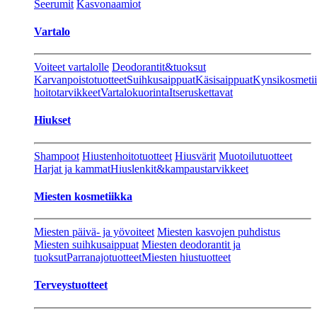
Seerumit
Kasvonaamiot
Vartalo
Voiteet vartalolle
Deodorantit&tuoksut
Karvanpoistotuotteet
Suihkusaippuat
Käsisaippuat
Kynsikosmeti
hoitotarvikkeet
Vartalokuorinta
Itseruskettavat
Hiukset
Shampoot
Hiustenhoitotuotteet
Hiusvärit
Muotoilutuotteet
Harjat ja kammat
Hiuslenkit&kampaustarvikkeet
Miesten kosmetiikka
Miesten päivä- ja yövoiteet
Miesten kasvojen puhdistus
Miesten suihkusaippuat
Miesten deodorantit ja
tuoksut
Parranajotuotteet
Miesten hiustuotteet
Terveystuotteet