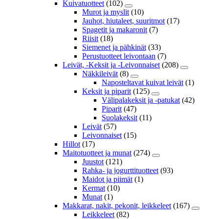
Kuivatuotteet
(102)
Murot ja myslit
(10)
Jauhot, hiutaleet, suuritmot
(17)
Spagetit ja makaronit
(7)
Riisit
(18)
Siemenet ja pähkinät
(33)
Perustuotteet leivontaan
(7)
Leivät, -Keksit ja -Leivonnaiset
(208)
Näkkileivät
(8)
Naposteltavat kuivat leivät
(1)
Keksit ja piparit
(125)
Välipalakeksit ja -patukat
(42)
Piparit
(47)
Suolakeksit
(11)
Leivät
(57)
Leivonnaiset
(15)
Hillot
(17)
Maitotuotteet ja munat
(274)
Juustot
(121)
Rahka- ja jogurttituotteet
(93)
Maidot ja piimät
(1)
Kermat
(10)
Munat
(1)
Makkarat, nakit, pekonit, leikkeleet
(167)
Leikkeleet
(82)