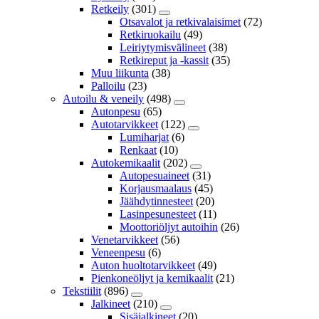
Retkeily
(301)
Otsavalot ja retkivalaisimet
(72)
Retkiruokailu
(49)
Leiriytymisvälineet
(38)
Retkireput ja -kassit
(35)
Muu liikunta
(38)
Palloilu
(23)
Autoilu & veneily
(498)
Autonpesu
(65)
Autotarvikkeet
(122)
Lumiharjat
(6)
Renkaat
(10)
Autokemikaalit
(202)
Autopesuaineet
(31)
Korjausmaalaus
(45)
Jäähdytinnesteet
(20)
Lasinpesunesteet
(11)
Moottoriöljyt autoihin
(26)
Venetarvikkeet
(56)
Veneenpesu
(6)
Auton huoltotarvikkeet
(49)
Pienkoneöljyt ja kemikaalit
(21)
Tekstiilit
(896)
Jalkineet
(210)
Sisäjalkineet
(20)