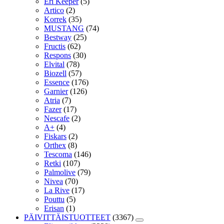
Eri Keeper
(5)
Artico
(2)
Korrek
(35)
MUSTANG
(74)
Bestway
(25)
Fructis
(62)
Respons
(30)
Elvital
(78)
Biozell
(57)
Essence
(176)
Garnier
(126)
Atria
(7)
Fazer
(17)
Nescafe
(2)
A+
(4)
Fiskars
(2)
Orthex
(8)
Tescoma
(146)
Retki
(107)
Palmolive
(79)
Nivea
(70)
La Rive
(17)
Pouttu
(5)
Erisan
(1)
PÄIVITTÄISTUOTTEET
(3367)