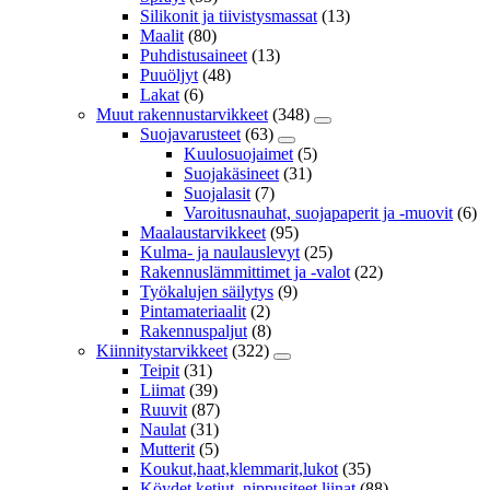
Silikonit ja tiivistysmassat
(13)
Maalit
(80)
Puhdistusaineet
(13)
Puuöljyt
(48)
Lakat
(6)
Muut rakennustarvikkeet
(348)
Suojavarusteet
(63)
Kuulosuojaimet
(5)
Suojakäsineet
(31)
Suojalasit
(7)
Varoitusnauhat, suojapaperit ja -muovit
(6)
Maalaustarvikkeet
(95)
Kulma- ja naulauslevyt
(25)
Rakennuslämmittimet ja -valot
(22)
Työkalujen säilytys
(9)
Pintamateriaalit
(2)
Rakennuspaljut
(8)
Kiinnitystarvikkeet
(322)
Teipit
(31)
Liimat
(39)
Ruuvit
(87)
Naulat
(31)
Mutterit
(5)
Koukut,haat,klemmarit,lukot
(35)
Köydet,ketjut, nippusiteet,liinat
(88)