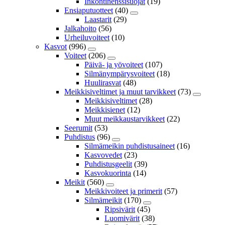
Inkontinenssisuojat
(19)
Ensiaputuotteet
(40)
Laastarit
(29)
Jalkahoito
(56)
Urheiluvoiteet
(10)
Kasvot
(996)
Voiteet
(206)
Päivä- ja yövoiteet
(107)
Silmänympärysvoiteet
(18)
Huulirasvat
(48)
Meikkisiveltimet ja muut tarvikkeet
(73)
Meikkisiveltimet
(28)
Meikkisienet
(12)
Muut meikkaustarvikkeet
(22)
Seerumit
(53)
Puhdistus
(96)
Silmämeikin puhdistusaineet
(16)
Kasvovedet
(23)
Puhdistusgeelit
(39)
Kasvokuorinta
(14)
Meikit
(560)
Meikkivoiteet ja primerit
(57)
Silmämeikit
(170)
Ripsivärit
(45)
Luomivärit
(38)