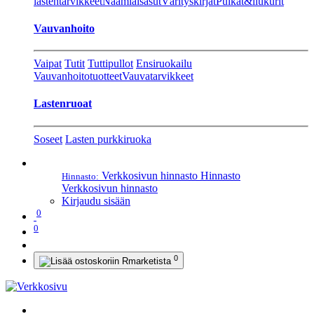
lastentarvikkeet
Naamiaisasut
Värityskirjat
Pulkat&liukurit
Vauvanhoito
Vaipat
Tutit
Tuttipullot
Ensiruokailu
Vauvanhoitotuotteet
Vauvatarvikkeet
Lastenruoat
Soseet
Lasten purkkiruoka
Verkkosivun hinnasto
Hinnasto
Hinnasto:
Verkkosivun hinnasto
Kirjaudu sisään
0
0
0