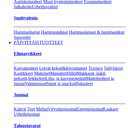
Aurinkotuotteet
Muut hygieniatuotteet
Ensiaputuotteet
Jalkahoito
Urheiluvoiteet
Suuhygienia
Hammasharjat
Hammastahnat
Hammaslangat & hammastikut
Suuvedet
PÄIVITTÄISTUOTTEET
Elintarvikkeet
Kuivatuotteet
Leivät,keksit&leivonnaiset
Texmex
Säilykkeet
Kastikkeet
Makeiset
Mausteet
Hillot
Makkarat, nakit,
pekonit,leikkeleet
Liha- ja kasviproteiinit
Maitotuotteet ja
munat
Valmisruoat
Sipsit ja snacksit
Pakasteet
Juomat
Kahvit
Teet
Mehut
Virvoitusjuomat
Energiajuomat
Kaakaot
Urheilujuomat
Taloustavarat