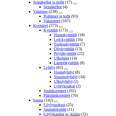
Seinäkellot ja peilit
(17)
Seinäkellot
(4)
Valaistus
(238)
Polttimot ja ledit
(93)
Valaisimet
(107)
Koristeet
(573)
Kynttilät
(173)
Hautakynttilät
(18)
Led-kynttilät
(16)
Tuoksukynttilät
(7)
Öljykynttilät
(13)
Pöytäkynttilät
(22)
Ulkotulet
(14)
Lämpökynttilät
(8)
Lyhdyt
(63)
Hautalyhdyt
(8)
Sisustuslyhdyt
(34)
Ulkolyhdyt
(2)
Lyhtykoukut
(2)
Joulukoristeet
(192)
Pääsiäiskoristeet
(76)
Sauna
(142)
Löylytuoksut
(25)
Saunatekstiilit
(11)
Löylykauhat ja -kiulut
(32)