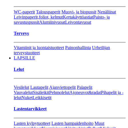
WC-paperit
Talouspaperit
Muovi- ja biopussit
Nenäliinat
Leivinpaperit,foliot, kelmut
Kertakäyttöastiat
Paisto- ja
savustuspussit
Alumiinivuoat
Leivontavuoat
Terveys
Vitamiinit ja luontaistuotteet
Painonhallinta
Urheilijan
terveystuotteet
LAPSILLE
Lelut
Vesilelut
Lautapelit
Ajanviettopelit
Palapelit
Vauvalelut
Sisäleikit
Pehmolelut
Ajoneuvot&radat
Pihapelit ja -
lelut
Nuket
Leikkisetit
Lastentarvikkeet
Lasten kylpytuotteet
Lasten hampaidenhoito
Muut