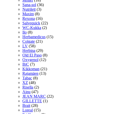
Möller
(18)
Sana-sol
(36)
Nutrilett
(3)
Maxim
(8)
Rexona
(16)
Salvequick
(22)
WC-Kukka
(2)
Ilo
(8)
Herbamedicus
(15)
Colgate
(21)
LV
(58)
Herbina
(29)
Old El Paso
(8)
Oxygenol
(12)
BiC
(7)
Kikkoman
(21)
Rajamäen
(13)
Tabac
(8)
XZ
(48)
Risella
(2)
Ainu
(47)
JEAN MARC
(22)
GILLETTE
(1)
Brait
(28)
Loreal
(15)