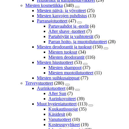
Hiuslenkit ja kampaustarvikkeet
(29)
Miesten kosmetiikka
(340)
Miesten päivä- ja yövoiteet
(25)
Miesten kasvojen puhdistus
(13)
Parranajotuotteet
(47)
Partavaahdot ja -geelit
(4)
After shave -tuotteet
(7)
Partahöylät ja vaihtoterät
(5)
Parran hoito- ja muotoilutuotteet
(28)
Miesten deodorantit ja tuoksut
(150)
Miesten tuoksut
(34)
Miesten deodorantit
(116)
Miesten hiustuotteet
(53)
Miesten shampoot
(37)
Miesten muotoilutuotteet
(11)
Miesten suihkusaippuat
(77)
Terveystuotteet
(280)
Aurinkotuotteet
(48)
After Sun
(7)
Aurinkovoiteet
(39)
Muut hygieniatuotteet
(113)
Kuukautissuojat
(35)
Käsidesit
(4)
Vanutuotteet
(10)
Kosteuspyyhkeet
(19)