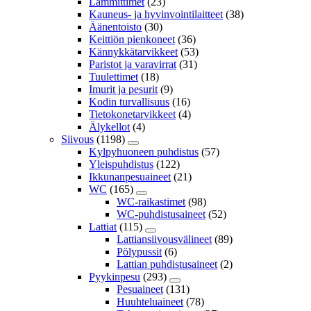
Lämmittimet
(23)
Kauneus- ja hyvinvointilaitteet
(38)
Äänentoisto
(30)
Keittiön pienkoneet
(36)
Kännykkätarvikkeet
(53)
Paristot ja varavirrat
(31)
Tuulettimet
(18)
Imurit ja pesurit
(9)
Kodin turvallisuus
(16)
Tietokonetarvikkeet
(4)
Älykellot
(4)
Siivous
(1198)
Kylpyhuoneen puhdistus
(57)
Yleispuhdistus
(122)
Ikkunanpesuaineet
(21)
WC
(165)
WC-raikastimet
(98)
WC-puhdistusaineet
(52)
Lattiat
(115)
Lattiansiivousvälineet
(89)
Pölypussit
(6)
Lattian puhdistusaineet
(2)
Pyykinpesu
(293)
Pesuaineet
(131)
Huuhteluaineet
(78)