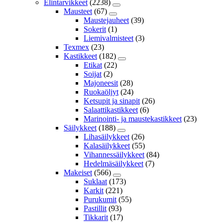
Elintarvikkeet
(2238)
Mausteet
(67)
Maustejauheet
(39)
Sokerit
(1)
Liemivalmisteet
(3)
Texmex
(23)
Kastikkeet
(182)
Etikat
(22)
Soijat
(2)
Majoneesit
(28)
Ruokaöljyt
(24)
Ketsupit ja sinapit
(26)
Salaattikastikkeet
(6)
Marinointi- ja maustekastikkeet
(23)
Säilykkeet
(188)
Lihasäilykkeet
(26)
Kalasäilykkeet
(55)
Vihannessäilykkeet
(84)
Hedelmäsäilykkeet
(7)
Makeiset
(566)
Suklaat
(173)
Karkit
(221)
Purukumit
(55)
Pastillit
(93)
Tikkarit
(17)