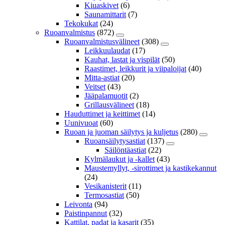
Kiuaskivet
(6)
Saunamittarit
(7)
Tekokukat
(24)
Ruoanvalmistus
(872)
Ruoanvalmistusvälineet
(308)
Leikkuulaudat
(17)
Kauhat, lastat ja vispilät
(50)
Raastimet, leikkurit ja viipaloijat
(40)
Mitta-astiat
(20)
Veitset
(43)
Jääpalamuotit
(2)
Grillausvälineet
(18)
Hauduttimet ja keittimet
(14)
Uunivuoat
(60)
Ruoan ja juoman säilytys ja kuljetus
(280)
Ruoansäilytysastiat
(137)
Säilöntäastiat
(22)
Kylmälaukut ja -kallet
(43)
Maustemyllyt, -sirottimet ja kastikekannut
(24)
Vesikanisterit
(11)
Termosastiat
(50)
Leivonta
(94)
Paistinpannut
(32)
Kattilat, padat ja kasarit
(35)