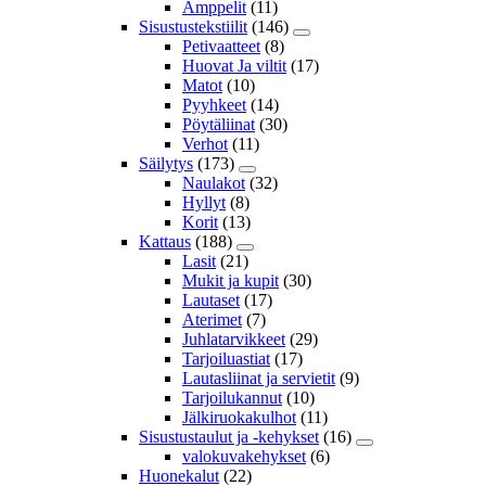
Amppelit
(11)
Sisustustekstiilit
(146)
Petivaatteet
(8)
Huovat Ja viltit
(17)
Matot
(10)
Pyyhkeet
(14)
Pöytäliinat
(30)
Verhot
(11)
Säilytys
(173)
Naulakot
(32)
Hyllyt
(8)
Korit
(13)
Kattaus
(188)
Lasit
(21)
Mukit ja kupit
(30)
Lautaset
(17)
Aterimet
(7)
Juhlatarvikkeet
(29)
Tarjoiluastiat
(17)
Lautasliinat ja servietit
(9)
Tarjoilukannut
(10)
Jälkiruokakulhot
(11)
Sisustustaulut ja -kehykset
(16)
valokuvakehykset
(6)
Huonekalut
(22)