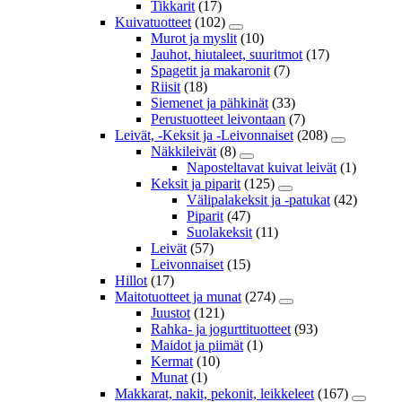
Tikkarit
(17)
Kuivatuotteet
(102)
Murot ja myslit
(10)
Jauhot, hiutaleet, suuritmot
(17)
Spagetit ja makaronit
(7)
Riisit
(18)
Siemenet ja pähkinät
(33)
Perustuotteet leivontaan
(7)
Leivät, -Keksit ja -Leivonnaiset
(208)
Näkkileivät
(8)
Naposteltavat kuivat leivät
(1)
Keksit ja piparit
(125)
Välipalakeksit ja -patukat
(42)
Piparit
(47)
Suolakeksit
(11)
Leivät
(57)
Leivonnaiset
(15)
Hillot
(17)
Maitotuotteet ja munat
(274)
Juustot
(121)
Rahka- ja jogurttituotteet
(93)
Maidot ja piimät
(1)
Kermat
(10)
Munat
(1)
Makkarat, nakit, pekonit, leikkeleet
(167)