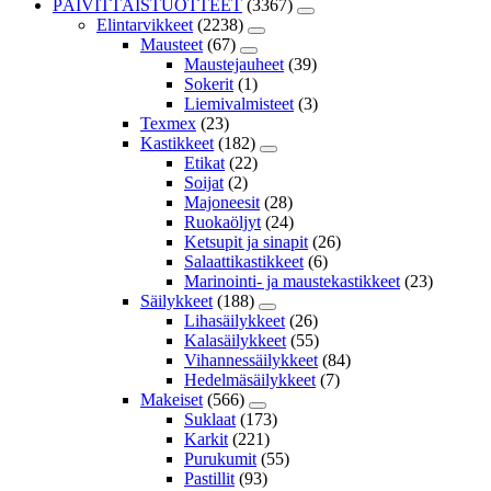
PÄIVITTÄISTUOTTEET
(3367)
Elintarvikkeet
(2238)
Mausteet
(67)
Maustejauheet
(39)
Sokerit
(1)
Liemivalmisteet
(3)
Texmex
(23)
Kastikkeet
(182)
Etikat
(22)
Soijat
(2)
Majoneesit
(28)
Ruokaöljyt
(24)
Ketsupit ja sinapit
(26)
Salaattikastikkeet
(6)
Marinointi- ja maustekastikkeet
(23)
Säilykkeet
(188)
Lihasäilykkeet
(26)
Kalasäilykkeet
(55)
Vihannessäilykkeet
(84)
Hedelmäsäilykkeet
(7)
Makeiset
(566)
Suklaat
(173)
Karkit
(221)
Purukumit
(55)
Pastillit
(93)