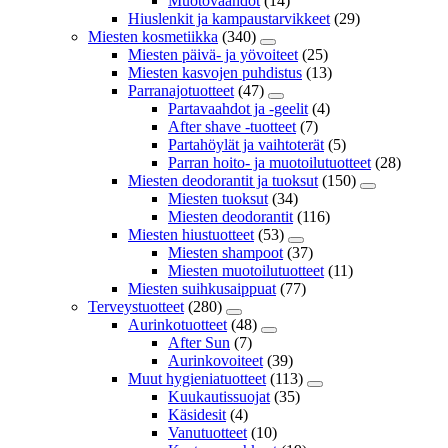
Muotovaahdot
(14)
Hiuslenkit ja kampaustarvikkeet
(29)
Miesten kosmetiikka
(340)
Miesten päivä- ja yövoiteet
(25)
Miesten kasvojen puhdistus
(13)
Parranajotuotteet
(47)
Partavaahdot ja -geelit
(4)
After shave -tuotteet
(7)
Partahöylät ja vaihtoterät
(5)
Parran hoito- ja muotoilutuotteet
(28)
Miesten deodorantit ja tuoksut
(150)
Miesten tuoksut
(34)
Miesten deodorantit
(116)
Miesten hiustuotteet
(53)
Miesten shampoot
(37)
Miesten muotoilutuotteet
(11)
Miesten suihkusaippuat
(77)
Terveystuotteet
(280)
Aurinkotuotteet
(48)
After Sun
(7)
Aurinkovoiteet
(39)
Muut hygieniatuotteet
(113)
Kuukautissuojat
(35)
Käsidesit
(4)
Vanutuotteet
(10)