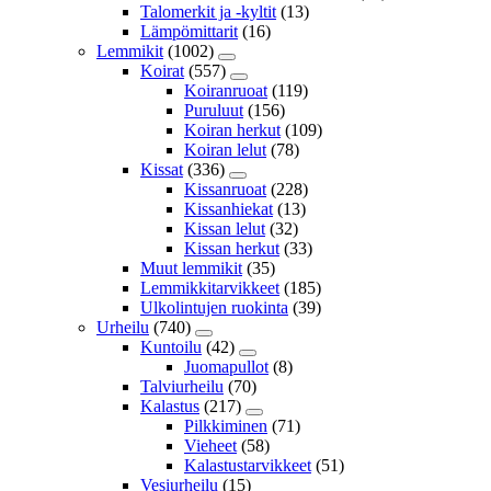
Talomerkit ja -kyltit
(13)
Lämpömittarit
(16)
Lemmikit
(1002)
Koirat
(557)
Koiranruoat
(119)
Puruluut
(156)
Koiran herkut
(109)
Koiran lelut
(78)
Kissat
(336)
Kissanruoat
(228)
Kissanhiekat
(13)
Kissan lelut
(32)
Kissan herkut
(33)
Muut lemmikit
(35)
Lemmikkitarvikkeet
(185)
Ulkolintujen ruokinta
(39)
Urheilu
(740)
Kuntoilu
(42)
Juomapullot
(8)
Talviurheilu
(70)
Kalastus
(217)
Pilkkiminen
(71)
Vieheet
(58)
Kalastustarvikkeet
(51)
Vesiurheilu
(15)