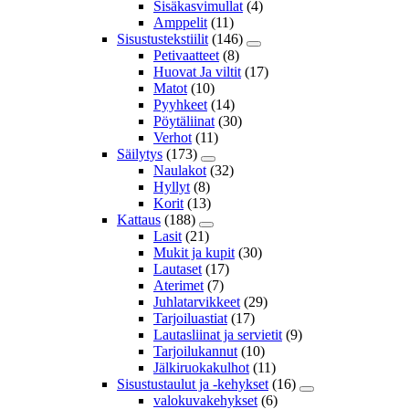
Sisäkasvimullat
(4)
Amppelit
(11)
Sisustustekstiilit
(146)
Petivaatteet
(8)
Huovat Ja viltit
(17)
Matot
(10)
Pyyhkeet
(14)
Pöytäliinat
(30)
Verhot
(11)
Säilytys
(173)
Naulakot
(32)
Hyllyt
(8)
Korit
(13)
Kattaus
(188)
Lasit
(21)
Mukit ja kupit
(30)
Lautaset
(17)
Aterimet
(7)
Juhlatarvikkeet
(29)
Tarjoiluastiat
(17)
Lautasliinat ja servietit
(9)
Tarjoilukannut
(10)
Jälkiruokakulhot
(11)
Sisustustaulut ja -kehykset
(16)
valokuvakehykset
(6)