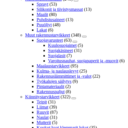
Sprayt
(53)
Silikonit ja tiivistysmassat
(13)
Maalit
(80)
Puhdistusaineet
(13)
Puuöljyt
(48)
Lakat
(6)
Muut rakennustarvikkeet
(348)
Suojavarusteet
(63)
Kuulosuojaimet
(5)
Suojakäsineet
(31)
Suojalasit
(7)
Varoitusnauhat, suojapaperit ja -muovit
(6)
Maalaustarvikkeet
(95)
Kulma- ja naulauslevyt
(25)
Rakennuslämmittimet ja -valot
(22)
Työkalujen säilytys
(9)
Pintamateriaalit
(2)
Rakennuspaljut
(8)
Kiinnitystarvikkeet
(322)
Teipit
(31)
Liimat
(39)
Ruuvit
(87)
Naulat
(31)
Mutterit
(5)
Koukut,haat,klemmarit,lukot
(35)