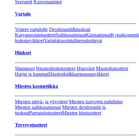
Seerumit
Kasvonaamiot
Vartalo
Voiteet vartalolle
Deodorantit&tuoksut
Karvanpoistotuotteet
Suihkusaippuat
Käsisaippuat
Kynsikosmeti
hoitotarvikkeet
Vartalokuorinta
Itseruskettavat
Hiukset
Shampoot
Hiustenhoitotuotteet
Hiusvärit
Muotoilutuotteet
Harjat ja kammat
Hiuslenkit&kampaustarvikkeet
Miesten kosmetiikka
Miesten päivä- ja yövoiteet
Miesten kasvojen puhdistus
Miesten suihkusaippuat
Miesten deodorantit ja
tuoksut
Parranajotuotteet
Miesten hiustuotteet
Terveystuotteet