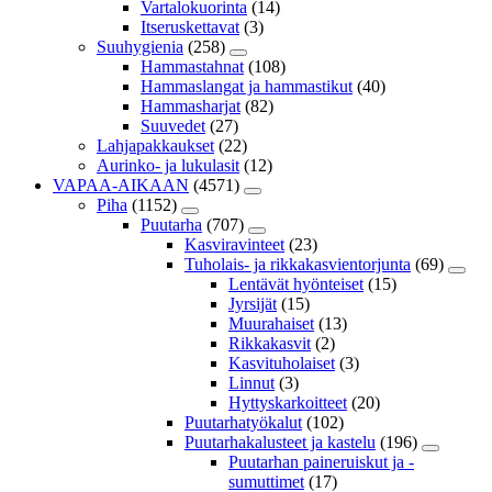
Vartalokuorinta
(14)
Itseruskettavat
(3)
Suuhygienia
(258)
Hammastahnat
(108)
Hammaslangat ja hammastikut
(40)
Hammasharjat
(82)
Suuvedet
(27)
Lahjapakkaukset
(22)
Aurinko- ja lukulasit
(12)
VAPAA-AIKAAN
(4571)
Piha
(1152)
Puutarha
(707)
Kasviravinteet
(23)
Tuholais- ja rikkakasvientorjunta
(69)
Lentävät hyönteiset
(15)
Jyrsijät
(15)
Muurahaiset
(13)
Rikkakasvit
(2)
Kasvituholaiset
(3)
Linnut
(3)
Hyttyskarkoitteet
(20)
Puutarhatyökalut
(102)
Puutarhakalusteet ja kastelu
(196)
Puutarhan paineruiskut ja -
sumuttimet
(17)