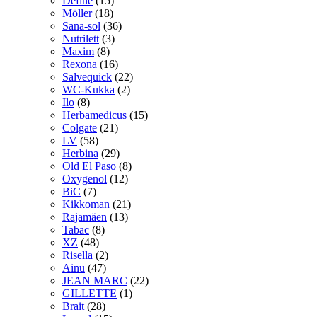
Define
(15)
Möller
(18)
Sana-sol
(36)
Nutrilett
(3)
Maxim
(8)
Rexona
(16)
Salvequick
(22)
WC-Kukka
(2)
Ilo
(8)
Herbamedicus
(15)
Colgate
(21)
LV
(58)
Herbina
(29)
Old El Paso
(8)
Oxygenol
(12)
BiC
(7)
Kikkoman
(21)
Rajamäen
(13)
Tabac
(8)
XZ
(48)
Risella
(2)
Ainu
(47)
JEAN MARC
(22)
GILLETTE
(1)
Brait
(28)