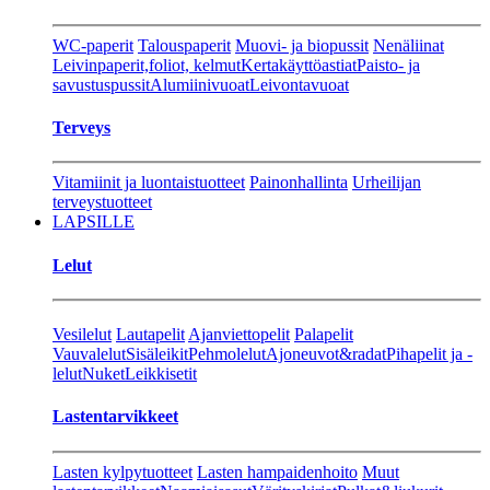
WC-paperit
Talouspaperit
Muovi- ja biopussit
Nenäliinat
Leivinpaperit,foliot, kelmut
Kertakäyttöastiat
Paisto- ja
savustuspussit
Alumiinivuoat
Leivontavuoat
Terveys
Vitamiinit ja luontaistuotteet
Painonhallinta
Urheilijan
terveystuotteet
LAPSILLE
Lelut
Vesilelut
Lautapelit
Ajanviettopelit
Palapelit
Vauvalelut
Sisäleikit
Pehmolelut
Ajoneuvot&radat
Pihapelit ja -
lelut
Nuket
Leikkisetit
Lastentarvikkeet
Lasten kylpytuotteet
Lasten hampaidenhoito
Muut