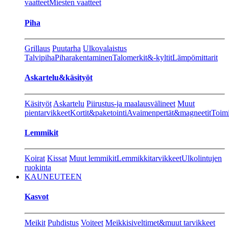
vaatteet
Miesten vaatteet
Piha
Grillaus
Puutarha
Ulkovalaistus
Talvipiha
Piharakentaminen
Talomerkit&-kyltit
Lämpömittarit
Askartelu&käsityöt
Käsityöt
Askartelu
Piirustus-ja maalausvälineet
Muut
pientarvikkeet
Kortit&paketointi
Avaimenpertät&magneetit
Toimi
Lemmikit
Koirat
Kissat
Muut lemmikit
Lemmikkitarvikkeet
Ulkolintujen
ruokinta
KAUNEUTEEN
Kasvot
Meikit
Puhdistus
Voiteet
Meikkisiveltimet&muut tarvikkeet