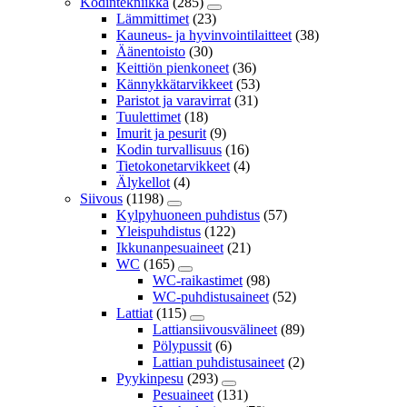
Kodintekniikka
(285)
Lämmittimet
(23)
Kauneus- ja hyvinvointilaitteet
(38)
Äänentoisto
(30)
Keittiön pienkoneet
(36)
Kännykkätarvikkeet
(53)
Paristot ja varavirrat
(31)
Tuulettimet
(18)
Imurit ja pesurit
(9)
Kodin turvallisuus
(16)
Tietokonetarvikkeet
(4)
Älykellot
(4)
Siivous
(1198)
Kylpyhuoneen puhdistus
(57)
Yleispuhdistus
(122)
Ikkunanpesuaineet
(21)
WC
(165)
WC-raikastimet
(98)
WC-puhdistusaineet
(52)
Lattiat
(115)
Lattiansiivousvälineet
(89)
Pölypussit
(6)
Lattian puhdistusaineet
(2)
Pyykinpesu
(293)
Pesuaineet
(131)