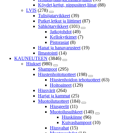
Köydet,ketjut, nippusiteet,liinat
(88)
LVIS
(278)
Tulisijatarvikkeet
(39)
Putket,letkut ja liittimet
(87)
Sähkötarvikkeet
(101)
Jatkojohdot
(49)
Kellokytkimet
(7)
Pistorasiat
(8)
Hanat ja hanavarusteet
(19)
Ilmastointi
(14)
KAUNEUTEEN
(3846)
Hiukset
(980)
Shampoot
(295)
Hiustenhoitotuotteet
(198)
Hiustenhoidon tehotuotteet
(63)
Hoitoaineet
(129)
Hiusvärit
(264)
Harjat ja kammat
(25)
Muotoilutuotteet
(184)
Hiusgeelit
(11)
Muotoilusuihkeet
(140)
Hiuskiinne
(96)
Kuivashampoot
(10)
Hiusvahat
(15)