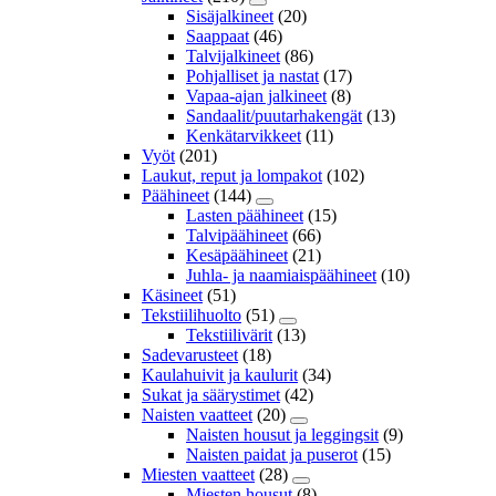
Sisäjalkineet
(20)
Saappaat
(46)
Talvijalkineet
(86)
Pohjalliset ja nastat
(17)
Vapaa-ajan jalkineet
(8)
Sandaalit/puutarhakengät
(13)
Kenkätarvikkeet
(11)
Vyöt
(201)
Laukut, reput ja lompakot
(102)
Päähineet
(144)
Lasten päähineet
(15)
Talvipäähineet
(66)
Kesäpäähineet
(21)
Juhla- ja naamiaispäähineet
(10)
Käsineet
(51)
Tekstiilihuolto
(51)
Tekstiilivärit
(13)
Sadevarusteet
(18)
Kaulahuivit ja kaulurit
(34)
Sukat ja säärystimet
(42)
Naisten vaatteet
(20)
Naisten housut ja leggingsit
(9)
Naisten paidat ja puserot
(15)
Miesten vaatteet
(28)
Miesten housut
(8)