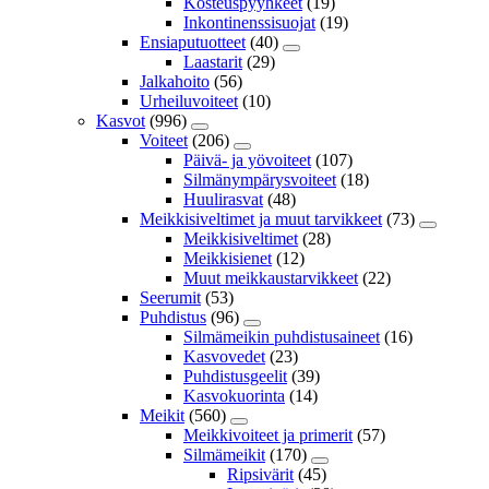
Kosteuspyyhkeet
(19)
Inkontinenssisuojat
(19)
Ensiaputuotteet
(40)
Laastarit
(29)
Jalkahoito
(56)
Urheiluvoiteet
(10)
Kasvot
(996)
Voiteet
(206)
Päivä- ja yövoiteet
(107)
Silmänympärysvoiteet
(18)
Huulirasvat
(48)
Meikkisiveltimet ja muut tarvikkeet
(73)
Meikkisiveltimet
(28)
Meikkisienet
(12)
Muut meikkaustarvikkeet
(22)
Seerumit
(53)
Puhdistus
(96)
Silmämeikin puhdistusaineet
(16)
Kasvovedet
(23)
Puhdistusgeelit
(39)
Kasvokuorinta
(14)
Meikit
(560)
Meikkivoiteet ja primerit
(57)
Silmämeikit
(170)
Ripsivärit
(45)