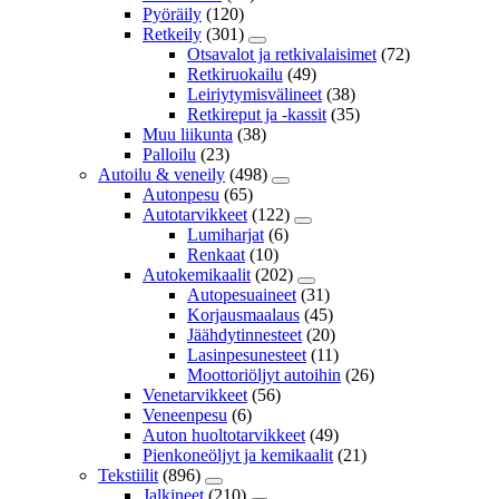
Pyöräily
(120)
Retkeily
(301)
Otsavalot ja retkivalaisimet
(72)
Retkiruokailu
(49)
Leiriytymisvälineet
(38)
Retkireput ja -kassit
(35)
Muu liikunta
(38)
Palloilu
(23)
Autoilu & veneily
(498)
Autonpesu
(65)
Autotarvikkeet
(122)
Lumiharjat
(6)
Renkaat
(10)
Autokemikaalit
(202)
Autopesuaineet
(31)
Korjausmaalaus
(45)
Jäähdytinnesteet
(20)
Lasinpesunesteet
(11)
Moottoriöljyt autoihin
(26)
Venetarvikkeet
(56)
Veneenpesu
(6)
Auton huoltotarvikkeet
(49)
Pienkoneöljyt ja kemikaalit
(21)
Tekstiilit
(896)
Jalkineet
(210)