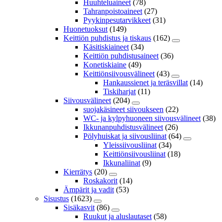
Huuhteluaineet
(78)
Tahranpoistoaineet
(27)
Pyykinpesutarvikkeet
(31)
Huonetuoksut
(149)
Keittiön puhdistus ja tiskaus
(162)
Käsitiskiaineet
(34)
Keittiön puhdistusaineet
(36)
Konetiskiaine
(49)
Keittiönsiivousvälineet
(43)
Hankaussienet ja teräsvillat
(14)
Tiskiharjat
(11)
Siivousvälineet
(204)
suojakäsineet siivoukseen
(22)
WC- ja kylpyhuoneen siivousvälineet
(38)
Ikkunanpuhdistusvälineet
(26)
Pölyhuiskat ja siivousliinat
(64)
Yleissiivousliinat
(34)
Keittiönsiivousliinat
(18)
Ikkunaliinat
(9)
Kierrätys
(20)
Roskakorit
(14)
Ämpärit ja vadit
(53)
Sisustus
(1623)
Sisäkasvit
(86)
Ruukut ja aluslautaset
(58)