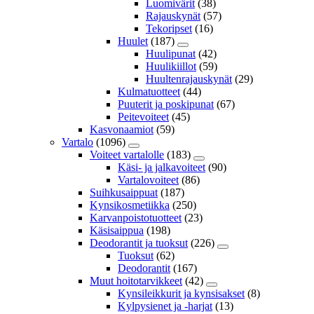
Luomivärit
(38)
Rajauskynät
(57)
Tekoripset
(16)
Huulet
(187)
Huulipunat
(42)
Huulikiillot
(59)
Huultenrajauskynät
(29)
Kulmatuotteet
(44)
Puuterit ja poskipunat
(67)
Peitevoiteet
(45)
Kasvonaamiot
(59)
Vartalo
(1096)
Voiteet vartalolle
(183)
Käsi- ja jalkavoiteet
(90)
Vartalovoiteet
(86)
Suihkusaippuat
(187)
Kynsikosmetiikka
(250)
Karvanpoistotuotteet
(23)
Käsisaippua
(198)
Deodorantit ja tuoksut
(226)
Tuoksut
(62)
Deodorantit
(167)
Muut hoitotarvikkeet
(42)
Kynsileikkurit ja kynsisakset
(8)
Kylpysienet ja -harjat
(13)