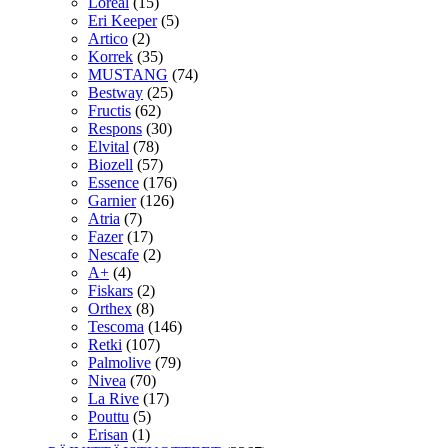
Loreal
(15)
Eri Keeper
(5)
Artico
(2)
Korrek
(35)
MUSTANG
(74)
Bestway
(25)
Fructis
(62)
Respons
(30)
Elvital
(78)
Biozell
(57)
Essence
(176)
Garnier
(126)
Atria
(7)
Fazer
(17)
Nescafe
(2)
A+
(4)
Fiskars
(2)
Orthex
(8)
Tescoma
(146)
Retki
(107)
Palmolive
(79)
Nivea
(70)
La Rive
(17)
Pouttu
(5)
Erisan
(1)