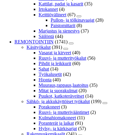
Kattilat, padat ja kasarit
(35)
Irtokannet
(4)
Keittiövälineet
(67)
Pullon- ja tölkinavaajat
(28)
Paistomittarit
(8)
Marjastus ja sienestys
(37)
Säilöntä
(44)
REMONTOINTIIN
(1741)
Käsityökalut
(391)
Vasarat ja kirveet
(40)
Ruuvi- ja mutterityökalut
(56)
Pihdit ja leikkurit
(60)
Sahat
(14)
Työkalusetit
(42)
Hionta
(40)
Muuraus,rappaus,laatoitus
(35)
Mitat ja suorakulmat
(20)
Puukot, katkoteräveitset
(14)
Sähkö- ja akkukäyttöiset työkalut
(199)
Porakoneet
(3)
Ruuvi- ja mutterivääntimet
(2)
Kulmahiomakoneet
(11)
Poranterät ja laikat
(91)
Hylsy- ja kärkisarjat
(57)
Rakennuskemikaalit
(241)