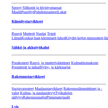
Sprayt
Silikonit ja tiivistysmassat
Maalit
Puuöljyt
Puhdistusaineet
Lakat
Kiinnitystarvikkeet
Ruuvit
Mutterit
Naulat
Teipit
Liimat
Koukut,haat,klemmarit,lukot
Köydet,ketjut,nippusiteet,lii
Sähkö-ja akkutyökalut
Porakoneet
Ruuvi- ja mutterivääntimet
Kulmahiomakone
Poranterät ja laikat
Hylsy- ja kärkisarjat
Rakennustarvikkeet
Suojavarusteet
Maalaustarvikkeet
Rakennuslämmittimet ja -
valot
Kulma- ja naulauslevyt
Työkalujen
säilytys
Rakennuspaljut
Pintamateriaalit
Lvis