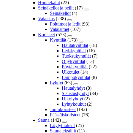
Huonekalut
(22)
Seinäkellot ja peilit
(17)
Seinäkellot
(4)
Valaistus
(238)
Polttimot ja ledit
(93)
Valaisimet
(107)
Koristeet
(573)
Kynttilät
(173)
Hautakynttilät
(18)
Led-kynttilät
(16)
Tuoksukynttilät
(7)
Öljykynttilät
(13)
Pöytäkynttilät
(22)
Ulkotulet
(14)
Lämpökynttilät
(8)
Lyhdyt
(63)
Hautalyhdyt
(8)
Sisustuslyhdyt
(34)
Ulkolyhdyt
(2)
Lyhtykoukut
(2)
Joulukoristeet
(192)
Pääsiäiskoristeet
(76)
Sauna
(142)
Löylytuoksut
(25)
Saunatekstiilit
(11)