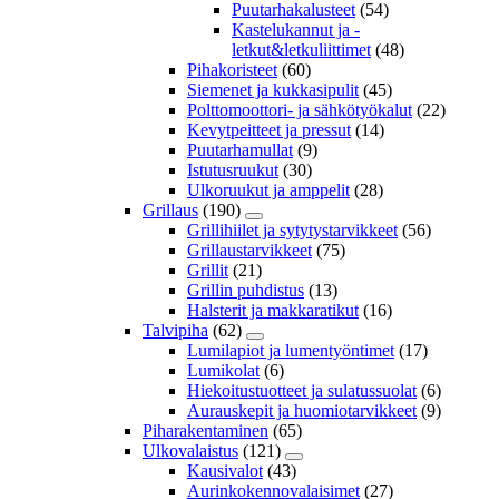
Puutarhakalusteet
(54)
Kastelukannut ja -
letkut&letkuliittimet
(48)
Pihakoristeet
(60)
Siemenet ja kukkasipulit
(45)
Polttomoottori- ja sähkötyökalut
(22)
Kevytpeitteet ja pressut
(14)
Puutarhamullat
(9)
Istutusruukut
(30)
Ulkoruukut ja amppelit
(28)
Grillaus
(190)
Grillihiilet ja sytytystarvikkeet
(56)
Grillaustarvikkeet
(75)
Grillit
(21)
Grillin puhdistus
(13)
Halsterit ja makkaratikut
(16)
Talvipiha
(62)
Lumilapiot ja lumentyöntimet
(17)
Lumikolat
(6)
Hiekoitustuotteet ja sulatussuolat
(6)
Aurauskepit ja huomiotarvikkeet
(9)
Piharakentaminen
(65)
Ulkovalaistus
(121)
Kausivalot
(43)
Aurinkokennovalaisimet
(27)