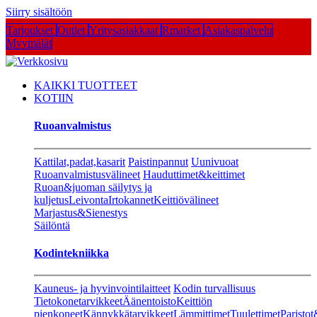
Siirry sisältöön
Tarjoukset
Outlet
Yritysasiakkaat
Rmarket
Asiakaspalvelu
Myymälät
KAIKKI TUOTTEET
KOTIIN
Ruoanvalmistus
Kattilat,padat,kasarit
Paistinpannut
Uunivuoat
Ruoanvalmistusvälineet
Hauduttimet&keittimet
Ruoan&juoman säilytys ja
kuljetus
Leivonta
Irtokannet
Keittiövälineet
Marjastus&Sienestys
Säilöntä
Kodintekniikka
Kauneus- ja hyvinvointilaitteet
Kodin turvallisuus
Tietokonetarvikkeet
Äänentoisto
Keittiön
pienkoneet
Kännykkätarvikkeet
Lämmittimet
Tuulettimet
Paristot