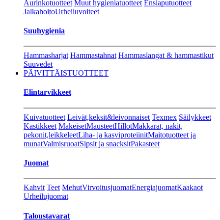
Aurinkotuotteet
Muut hygieniatuotteet
Ensiaputuotteet
Jalkahoito
Urheiluvoiteet
Suuhygienia
Hammasharjat
Hammastahnat
Hammaslangat & hammastikut
Suuvedet
PÄIVITTÄISTUOTTEET
Elintarvikkeet
Kuivatuotteet
Leivät,keksit&leivonnaiset
Texmex
Säilykkeet
Kastikkeet
Makeiset
Mausteet
Hillot
Makkarat, nakit,
pekonit,leikkeleet
Liha- ja kasviproteiinit
Maitotuotteet ja
munat
Valmisruoat
Sipsit ja snacksit
Pakasteet
Juomat
Kahvit
Teet
Mehut
Virvoitusjuomat
Energiajuomat
Kaakaot
Urheilujuomat
Taloustavarat