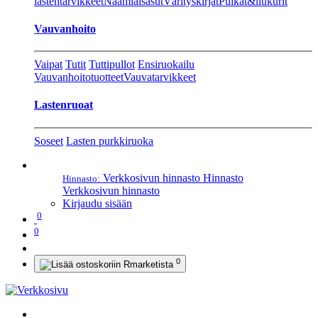
lastentarvikkeet
Naamiaisasut
Värityskirjat
Pulkat&liukurit
Vauvanhoito
Vaipat
Tutit
Tuttipullot
Ensiruokailu
Vauvanhoitotuotteet
Vauvatarvikkeet
Lastenruoat
Soseet
Lasten purkkiruoka
Verkkosivun hinnasto
Hinnasto
Hinnasto:
Verkkosivun hinnasto
Kirjaudu sisään
0
0
0