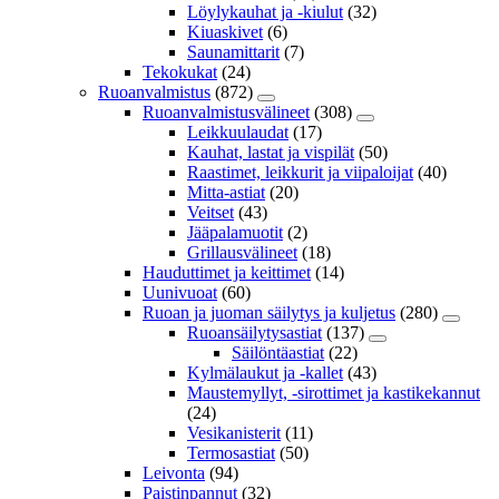
Löylykauhat ja -kiulut
(32)
Kiuaskivet
(6)
Saunamittarit
(7)
Tekokukat
(24)
Ruoanvalmistus
(872)
Ruoanvalmistusvälineet
(308)
Leikkuulaudat
(17)
Kauhat, lastat ja vispilät
(50)
Raastimet, leikkurit ja viipaloijat
(40)
Mitta-astiat
(20)
Veitset
(43)
Jääpalamuotit
(2)
Grillausvälineet
(18)
Hauduttimet ja keittimet
(14)
Uunivuoat
(60)
Ruoan ja juoman säilytys ja kuljetus
(280)
Ruoansäilytysastiat
(137)
Säilöntäastiat
(22)
Kylmälaukut ja -kallet
(43)
Maustemyllyt, -sirottimet ja kastikekannut
(24)
Vesikanisterit
(11)
Termosastiat
(50)
Leivonta
(94)
Paistinpannut
(32)