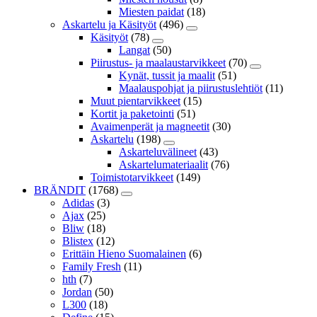
Miesten paidat
(18)
Askartelu ja Käsityöt
(496)
Käsityöt
(78)
Langat
(50)
Piirustus- ja maalaustarvikkeet
(70)
Kynät, tussit ja maalit
(51)
Maalauspohjat ja piirustuslehtiöt
(11)
Muut pientarvikkeet
(15)
Kortit ja paketointi
(51)
Avaimenperät ja magneetit
(30)
Askartelu
(198)
Askarteluvälineet
(43)
Askartelumateriaalit
(76)
Toimistotarvikkeet
(149)
BRÄNDIT
(1768)
Adidas
(3)
Ajax
(25)
Bliw
(18)
Blistex
(12)
Erittäin Hieno Suomalainen
(6)
Family Fresh
(11)
hth
(7)
Jordan
(50)
L300
(18)