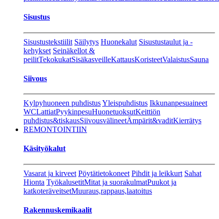
Sisustus
Sisustustekstiilit
Säilytys
Huonekalut
Sisustustaulut ja -
kehykset
Seinäkellot &
peilit
Tekokukat
Sisäkasveille
Kattaus
Koristeet
Valaistus
Sauna
Siivous
Kylpyhuoneen puhdistus
Yleispuhdistus
Ikkunanpesuaineet
WC
Lattiat
Pyykinpesu
Huonetuoksut
Keittiön
puhdistus&tiskaus
Siivousvälineet
Ämpärit&vadit
Kierrätys
REMONTOINTIIN
Käsityökalut
Vasarat ja kirveet
Pöytätietokoneet
Pihdit ja leikkurt
Sahat
Hionta
Työkalusetit
Mitat ja suorakulmat
Puukot ja
katkoteräveitset
Muuraus,rappaus,laatoitus
Rakennuskemikaalit