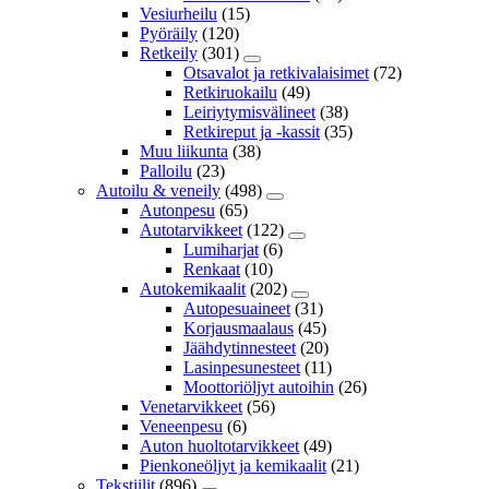
Vesiurheilu
(15)
Pyöräily
(120)
Retkeily
(301)
Otsavalot ja retkivalaisimet
(72)
Retkiruokailu
(49)
Leiriytymisvälineet
(38)
Retkireput ja -kassit
(35)
Muu liikunta
(38)
Palloilu
(23)
Autoilu & veneily
(498)
Autonpesu
(65)
Autotarvikkeet
(122)
Lumiharjat
(6)
Renkaat
(10)
Autokemikaalit
(202)
Autopesuaineet
(31)
Korjausmaalaus
(45)
Jäähdytinnesteet
(20)
Lasinpesunesteet
(11)
Moottoriöljyt autoihin
(26)
Venetarvikkeet
(56)
Veneenpesu
(6)
Auton huoltotarvikkeet
(49)
Pienkoneöljyt ja kemikaalit
(21)
Tekstiilit
(896)