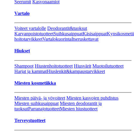
Seerumit
Kasvonaamiot
Vartalo
Voiteet vartalolle
Deodorantit&tuoksut
Karvanpoistotuotteet
Suihkusaippuat
Käsisaippuat
Kynsikosmeti
hoitotarvikkeet
Vartalokuorinta
Itseruskettavat
Hiukset
Shampoot
Hiustenhoitotuotteet
Hiusvärit
Muotoilutuotteet
Harjat ja kammat
Hiuslenkit&kampaustarvikkeet
Miesten kosmetiikka
Miesten päivä- ja yövoiteet
Miesten kasvojen puhdistus
Miesten suihkusaippuat
Miesten deodorantit ja
tuoksut
Parranajotuotteet
Miesten hiustuotteet
Terveystuotteet