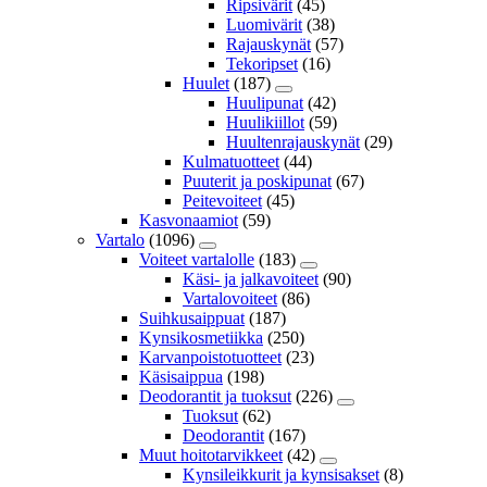
Ripsivärit
(45)
Luomivärit
(38)
Rajauskynät
(57)
Tekoripset
(16)
Huulet
(187)
Huulipunat
(42)
Huulikiillot
(59)
Huultenrajauskynät
(29)
Kulmatuotteet
(44)
Puuterit ja poskipunat
(67)
Peitevoiteet
(45)
Kasvonaamiot
(59)
Vartalo
(1096)
Voiteet vartalolle
(183)
Käsi- ja jalkavoiteet
(90)
Vartalovoiteet
(86)
Suihkusaippuat
(187)
Kynsikosmetiikka
(250)
Karvanpoistotuotteet
(23)
Käsisaippua
(198)
Deodorantit ja tuoksut
(226)
Tuoksut
(62)
Deodorantit
(167)
Muut hoitotarvikkeet
(42)
Kynsileikkurit ja kynsisakset
(8)