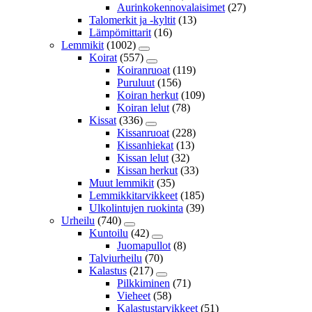
Aurinkokennovalaisimet
(27)
Talomerkit ja -kyltit
(13)
Lämpömittarit
(16)
Lemmikit
(1002)
Koirat
(557)
Koiranruoat
(119)
Puruluut
(156)
Koiran herkut
(109)
Koiran lelut
(78)
Kissat
(336)
Kissanruoat
(228)
Kissanhiekat
(13)
Kissan lelut
(32)
Kissan herkut
(33)
Muut lemmikit
(35)
Lemmikkitarvikkeet
(185)
Ulkolintujen ruokinta
(39)
Urheilu
(740)
Kuntoilu
(42)
Juomapullot
(8)
Talviurheilu
(70)
Kalastus
(217)
Pilkkiminen
(71)
Vieheet
(58)
Kalastustarvikkeet
(51)