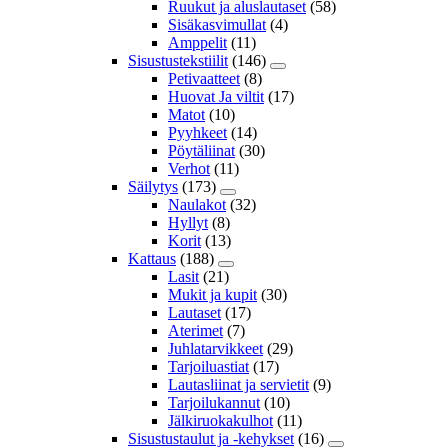
Ruukut ja aluslautaset
(58)
Sisäkasvimullat
(4)
Amppelit
(11)
Sisustustekstiilit
(146)
Petivaatteet
(8)
Huovat Ja viltit
(17)
Matot
(10)
Pyyhkeet
(14)
Pöytäliinat
(30)
Verhot
(11)
Säilytys
(173)
Naulakot
(32)
Hyllyt
(8)
Korit
(13)
Kattaus
(188)
Lasit
(21)
Mukit ja kupit
(30)
Lautaset
(17)
Aterimet
(7)
Juhlatarvikkeet
(29)
Tarjoiluastiat
(17)
Lautasliinat ja servietit
(9)
Tarjoilukannut
(10)
Jälkiruokakulhot
(11)
Sisustustaulut ja -kehykset
(16)