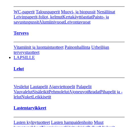
WC-paperit
Talouspaperit
Muovi- ja biopussit
Nenäliinat
Leivinpaperit,foliot, kelmut
Kertakäyttöastiat
Paisto- ja
savustuspussit
Alumiinivuoat
Leivontavuoat
Terveys
Vitamiinit ja luontaistuotteet
Painonhallinta
Urheilijan
terveystuotteet
LAPSILLE
Lelut
Vesilelut
Lautapelit
Ajanviettopelit
Palapelit
Vauvalelut
Sisäleikit
Pehmolelut
Ajoneuvot&radat
Pihapelit ja -
lelut
Nuket
Leikkisetit
Lastentarvikkeet
Lasten kylpytuotteet
Lasten hampaidenhoito
Muut