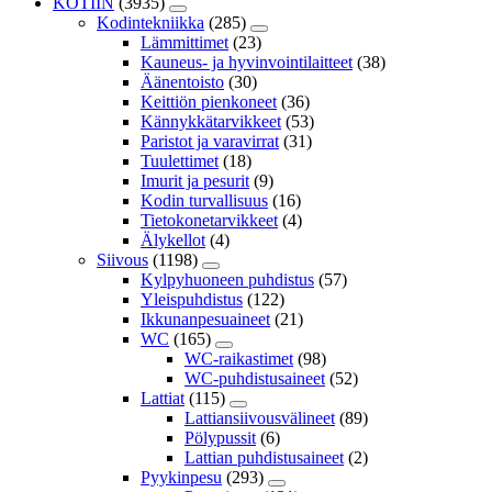
KOTIIN
(3935)
Kodintekniikka
(285)
Lämmittimet
(23)
Kauneus- ja hyvinvointilaitteet
(38)
Äänentoisto
(30)
Keittiön pienkoneet
(36)
Kännykkätarvikkeet
(53)
Paristot ja varavirrat
(31)
Tuulettimet
(18)
Imurit ja pesurit
(9)
Kodin turvallisuus
(16)
Tietokonetarvikkeet
(4)
Älykellot
(4)
Siivous
(1198)
Kylpyhuoneen puhdistus
(57)
Yleispuhdistus
(122)
Ikkunanpesuaineet
(21)
WC
(165)
WC-raikastimet
(98)
WC-puhdistusaineet
(52)
Lattiat
(115)
Lattiansiivousvälineet
(89)
Pölypussit
(6)
Lattian puhdistusaineet
(2)
Pyykinpesu
(293)