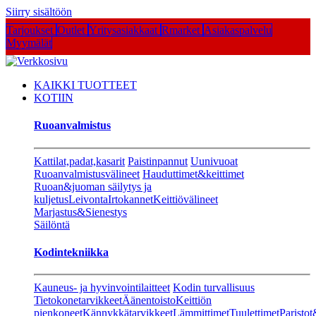
Siirry sisältöön
Tarjoukset
Outlet
Yritysasiakkaat
Rmarket
Asiakaspalvelu
Myymälät
KAIKKI TUOTTEET
KOTIIN
Ruoanvalmistus
Kattilat,padat,kasarit
Paistinpannut
Uunivuoat
Ruoanvalmistusvälineet
Hauduttimet&keittimet
Ruoan&juoman säilytys ja
kuljetus
Leivonta
Irtokannet
Keittiövälineet
Marjastus&Sienestys
Säilöntä
Kodintekniikka
Kauneus- ja hyvinvointilaitteet
Kodin turvallisuus
Tietokonetarvikkeet
Äänentoisto
Keittiön
pienkoneet
Kännykkätarvikkeet
Lämmittimet
Tuulettimet
Paristot