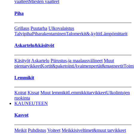
vaatteet
Miesten vaatteet
Piha
Grillaus
Puutarha
Ulkovalaistus
Talvipiha
Piharakentaminen
Talomerkit&-kyltit
Lämpömittarit
Askartelu&käsityöt
Käsityöt
Askartelu
Piirustus-ja maalausvälineet
Muut
pientarvikkeet
Kortit&paketointi
Avaimenpertät&magneetit
Toimi
Lemmikit
Koirat
Kissat
Muut lemmikit
Lemmikkitarvikkeet
Ulkolintujen
ruokinta
KAUNEUTEEN
Kasvot
Meikit
Puhdistus
Voiteet
Meikkisiveltimet&muut tarvikkeet