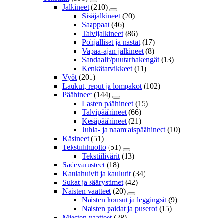
Jalkineet
(210)
Sisäjalkineet
(20)
Saappaat
(46)
Talvijalkineet
(86)
Pohjalliset ja nastat
(17)
Vapaa-ajan jalkineet
(8)
Sandaalit/puutarhakengät
(13)
Kenkätarvikkeet
(11)
Vyöt
(201)
Laukut, reput ja lompakot
(102)
Päähineet
(144)
Lasten päähineet
(15)
Talvipäähineet
(66)
Kesäpäähineet
(21)
Juhla- ja naamiaispäähineet
(10)
Käsineet
(51)
Tekstiilihuolto
(51)
Tekstiilivärit
(13)
Sadevarusteet
(18)
Kaulahuivit ja kaulurit
(34)
Sukat ja säärystimet
(42)
Naisten vaatteet
(20)
Naisten housut ja leggingsit
(9)
Naisten paidat ja puserot
(15)
Miesten vaatteet
(28)