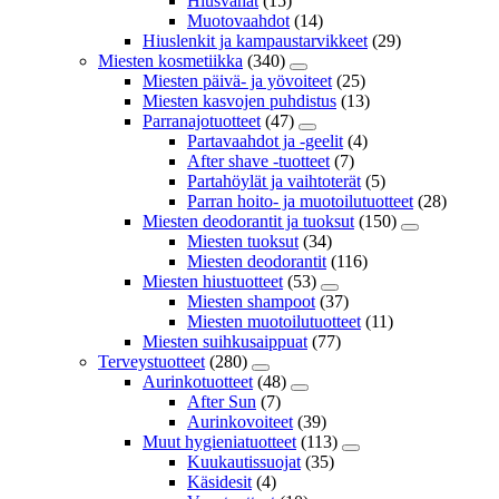
Hiusvahat
(15)
Muotovaahdot
(14)
Hiuslenkit ja kampaustarvikkeet
(29)
Miesten kosmetiikka
(340)
Miesten päivä- ja yövoiteet
(25)
Miesten kasvojen puhdistus
(13)
Parranajotuotteet
(47)
Partavaahdot ja -geelit
(4)
After shave -tuotteet
(7)
Partahöylät ja vaihtoterät
(5)
Parran hoito- ja muotoilutuotteet
(28)
Miesten deodorantit ja tuoksut
(150)
Miesten tuoksut
(34)
Miesten deodorantit
(116)
Miesten hiustuotteet
(53)
Miesten shampoot
(37)
Miesten muotoilutuotteet
(11)
Miesten suihkusaippuat
(77)
Terveystuotteet
(280)
Aurinkotuotteet
(48)
After Sun
(7)
Aurinkovoiteet
(39)
Muut hygieniatuotteet
(113)
Kuukautissuojat
(35)
Käsidesit
(4)