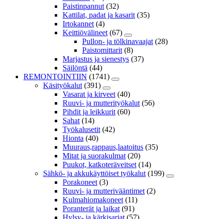
Paistinpannut
(32)
Kattilat, padat ja kasarit
(35)
Irtokannet
(4)
Keittiövälineet
(67)
Pullon- ja tölkinavaajat
(28)
Paistomittarit
(8)
Marjastus ja sienestys
(37)
Säilöntä
(44)
REMONTOINTIIN
(1741)
Käsityökalut
(391)
Vasarat ja kirveet
(40)
Ruuvi- ja mutterityökalut
(56)
Pihdit ja leikkurit
(60)
Sahat
(14)
Työkalusetit
(42)
Hionta
(40)
Muuraus,rappaus,laatoitus
(35)
Mitat ja suorakulmat
(20)
Puukot, katkoteräveitset
(14)
Sähkö- ja akkukäyttöiset työkalut
(199)
Porakoneet
(3)
Ruuvi- ja mutterivääntimet
(2)
Kulmahiomakoneet
(11)
Poranterät ja laikat
(91)
Hylsy- ja kärkisarjat
(57)