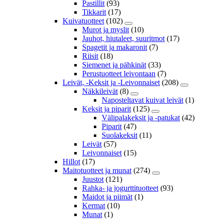
Pastillit
(93)
Tikkarit
(17)
Kuivatuotteet
(102)
Murot ja myslit
(10)
Jauhot, hiutaleet, suuritmot
(17)
Spagetit ja makaronit
(7)
Riisit
(18)
Siemenet ja pähkinät
(33)
Perustuotteet leivontaan
(7)
Leivät, -Keksit ja -Leivonnaiset
(208)
Näkkileivät
(8)
Naposteltavat kuivat leivät
(1)
Keksit ja piparit
(125)
Välipalakeksit ja -patukat
(42)
Piparit
(47)
Suolakeksit
(11)
Leivät
(57)
Leivonnaiset
(15)
Hillot
(17)
Maitotuotteet ja munat
(274)
Juustot
(121)
Rahka- ja jogurttituotteet
(93)
Maidot ja piimät
(1)
Kermat
(10)
Munat
(1)