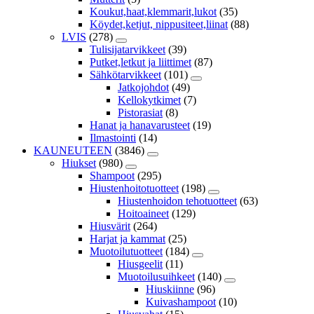
Koukut,haat,klemmarit,lukot
(35)
Köydet,ketjut, nippusiteet,liinat
(88)
LVIS
(278)
Tulisijatarvikkeet
(39)
Putket,letkut ja liittimet
(87)
Sähkötarvikkeet
(101)
Jatkojohdot
(49)
Kellokytkimet
(7)
Pistorasiat
(8)
Hanat ja hanavarusteet
(19)
Ilmastointi
(14)
KAUNEUTEEN
(3846)
Hiukset
(980)
Shampoot
(295)
Hiustenhoitotuotteet
(198)
Hiustenhoidon tehotuotteet
(63)
Hoitoaineet
(129)
Hiusvärit
(264)
Harjat ja kammat
(25)
Muotoilutuotteet
(184)
Hiusgeelit
(11)
Muotoilusuihkeet
(140)
Hiuskiinne
(96)
Kuivashampoot
(10)