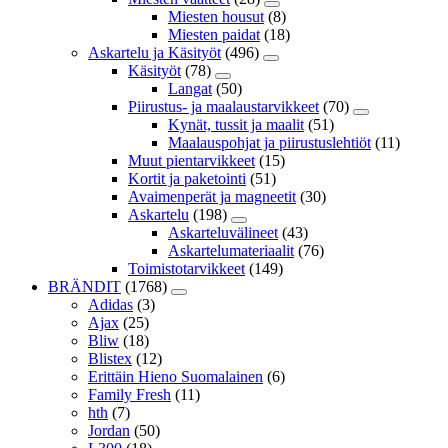
Miesten housut
(8)
Miesten paidat
(18)
Askartelu ja Käsityöt
(496)
Käsityöt
(78)
Langat
(50)
Piirustus- ja maalaustarvikkeet
(70)
Kynät, tussit ja maalit
(51)
Maalauspohjat ja piirustuslehtiöt
(11)
Muut pientarvikkeet
(15)
Kortit ja paketointi
(51)
Avaimenperät ja magneetit
(30)
Askartelu
(198)
Askarteluvälineet
(43)
Askartelumateriaalit
(76)
Toimistotarvikkeet
(149)
BRÄNDIT
(1768)
Adidas
(3)
Ajax
(25)
Bliw
(18)
Blistex
(12)
Erittäin Hieno Suomalainen
(6)
Family Fresh
(11)
hth
(7)
Jordan
(50)