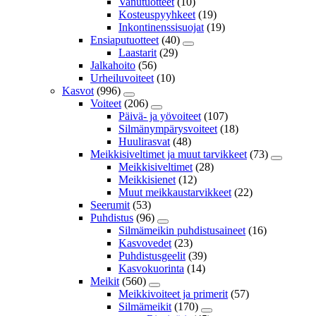
Vanutuotteet
(10)
Kosteuspyyhkeet
(19)
Inkontinenssisuojat
(19)
Ensiaputuotteet
(40)
Laastarit
(29)
Jalkahoito
(56)
Urheiluvoiteet
(10)
Kasvot
(996)
Voiteet
(206)
Päivä- ja yövoiteet
(107)
Silmänympärysvoiteet
(18)
Huulirasvat
(48)
Meikkisiveltimet ja muut tarvikkeet
(73)
Meikkisiveltimet
(28)
Meikkisienet
(12)
Muut meikkaustarvikkeet
(22)
Seerumit
(53)
Puhdistus
(96)
Silmämeikin puhdistusaineet
(16)
Kasvovedet
(23)
Puhdistusgeelit
(39)
Kasvokuorinta
(14)
Meikit
(560)
Meikkivoiteet ja primerit
(57)
Silmämeikit
(170)