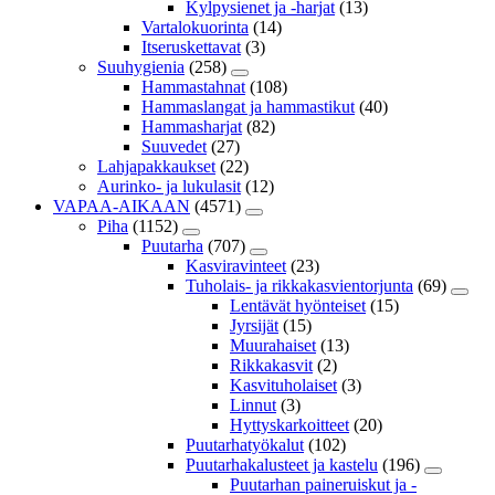
Kylpysienet ja -harjat
(13)
Vartalokuorinta
(14)
Itseruskettavat
(3)
Suuhygienia
(258)
Hammastahnat
(108)
Hammaslangat ja hammastikut
(40)
Hammasharjat
(82)
Suuvedet
(27)
Lahjapakkaukset
(22)
Aurinko- ja lukulasit
(12)
VAPAA-AIKAAN
(4571)
Piha
(1152)
Puutarha
(707)
Kasviravinteet
(23)
Tuholais- ja rikkakasvientorjunta
(69)
Lentävät hyönteiset
(15)
Jyrsijät
(15)
Muurahaiset
(13)
Rikkakasvit
(2)
Kasvituholaiset
(3)
Linnut
(3)
Hyttyskarkoitteet
(20)
Puutarhatyökalut
(102)
Puutarhakalusteet ja kastelu
(196)
Puutarhan paineruiskut ja -