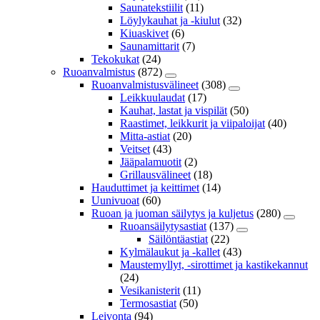
Saunatekstiilit
(11)
Löylykauhat ja -kiulut
(32)
Kiuaskivet
(6)
Saunamittarit
(7)
Tekokukat
(24)
Ruoanvalmistus
(872)
Ruoanvalmistusvälineet
(308)
Leikkuulaudat
(17)
Kauhat, lastat ja vispilät
(50)
Raastimet, leikkurit ja viipaloijat
(40)
Mitta-astiat
(20)
Veitset
(43)
Jääpalamuotit
(2)
Grillausvälineet
(18)
Hauduttimet ja keittimet
(14)
Uunivuoat
(60)
Ruoan ja juoman säilytys ja kuljetus
(280)
Ruoansäilytysastiat
(137)
Säilöntäastiat
(22)
Kylmälaukut ja -kallet
(43)
Maustemyllyt, -sirottimet ja kastikekannut
(24)
Vesikanisterit
(11)
Termosastiat
(50)
Leivonta
(94)