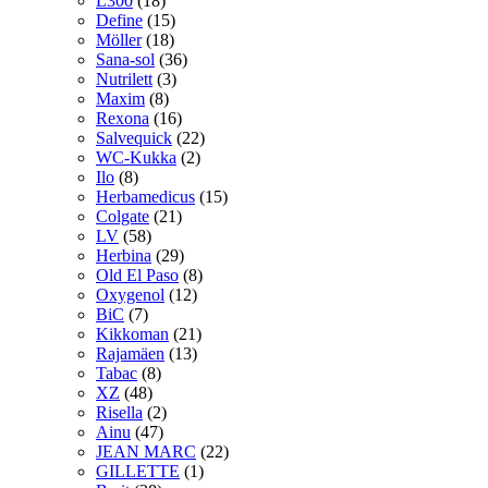
L300
(18)
Define
(15)
Möller
(18)
Sana-sol
(36)
Nutrilett
(3)
Maxim
(8)
Rexona
(16)
Salvequick
(22)
WC-Kukka
(2)
Ilo
(8)
Herbamedicus
(15)
Colgate
(21)
LV
(58)
Herbina
(29)
Old El Paso
(8)
Oxygenol
(12)
BiC
(7)
Kikkoman
(21)
Rajamäen
(13)
Tabac
(8)
XZ
(48)
Risella
(2)
Ainu
(47)
JEAN MARC
(22)
GILLETTE
(1)