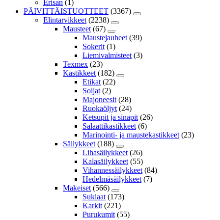
Erisan
(1)
PÄIVITTÄISTUOTTEET
(3367)
Elintarvikkeet
(2238)
Mausteet
(67)
Maustejauheet
(39)
Sokerit
(1)
Liemivalmisteet
(3)
Texmex
(23)
Kastikkeet
(182)
Etikat
(22)
Soijat
(2)
Majoneesit
(28)
Ruokaöljyt
(24)
Ketsupit ja sinapit
(26)
Salaattikastikkeet
(6)
Marinointi- ja maustekastikkeet
(23)
Säilykkeet
(188)
Lihasäilykkeet
(26)
Kalasäilykkeet
(55)
Vihannessäilykkeet
(84)
Hedelmäsäilykkeet
(7)
Makeiset
(566)
Suklaat
(173)
Karkit
(221)
Purukumit
(55)