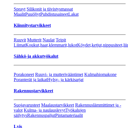
Sprayt
Silikonit ja tiivistysmassat
Maalit
Puuöljyt
Puhdistusaineet
Lakat
Kiinnitystarvikkeet
Ruuvit
Mutterit
Naulat
Teipit
Liimat
Koukut,haat,klemmarit,lukot
Köydet,ketjut,nippusiteet,lii
Sähkö-ja akkutyökalut
Porakoneet
Ruuvi- ja mutterivääntimet
Kulmahiomakone
Poranterät ja laikat
Hylsy- ja kärkisarjat
Rakennustarvikkeet
Suojavarusteet
Maalaustarvikkeet
Rakennuslämmittimet ja -
valot
Kulma- ja naulauslevyt
Työkalujen
säilytys
Rakennuspaljut
Pintamateriaalit
Lvis