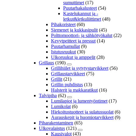
sumuttimet
(17)
Puutarhakalusteet
(54)
Kastelukannut ja -
letkut&letkuliittimet
(48)
Pihakoristeet
(60)
Siemenet ja kukkasipulit
(45)
Polttomoottori- ja sähkötyökalut
(22)
Kevytpeitteet ja pressut
(14)
Puutarhamullat
(9)
Istutusruukut
(30)
Ulkoruukut ja amppelit
(28)
Grillaus
(190)
Grillihiilet ja sytytystarvikkeet
(56)
Grillaustarvikkeet
(75)
Grillit
(21)
Grillin puhdistus
(13)
Halsterit ja makkaratikut
(16)
Talvipiha
(62)
Lumilapiot ja lumentyöntimet
(17)
Lumikolat
(6)
Hiekoitustuotteet ja sulatussuolat
(6)
Aurauskepit ja huomiotarvikkeet
(9)
Piharakentaminen
(65)
Ulkovalaistus
(121)
Kausivalot
(43)