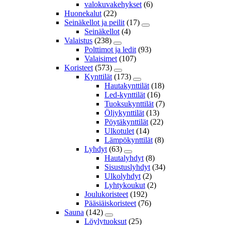
valokuvakehykset
(6)
Huonekalut
(22)
Seinäkellot ja peilit
(17)
Seinäkellot
(4)
Valaistus
(238)
Polttimot ja ledit
(93)
Valaisimet
(107)
Koristeet
(573)
Kynttilät
(173)
Hautakynttilät
(18)
Led-kynttilät
(16)
Tuoksukynttilät
(7)
Öljykynttilät
(13)
Pöytäkynttilät
(22)
Ulkotulet
(14)
Lämpökynttilät
(8)
Lyhdyt
(63)
Hautalyhdyt
(8)
Sisustuslyhdyt
(34)
Ulkolyhdyt
(2)
Lyhtykoukut
(2)
Joulukoristeet
(192)
Pääsiäiskoristeet
(76)
Sauna
(142)
Löylytuoksut
(25)