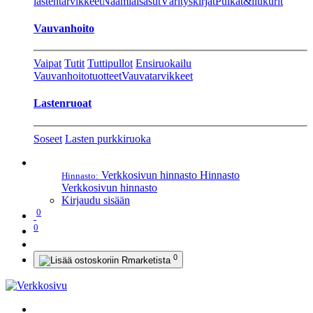
lastentarvikkeet
Naamiaisasut
Värityskirjat
Pulkat&liukurit
Vauvanhoito
Vaipat
Tutit
Tuttipullot
Ensiruokailu
Vauvanhoitotuotteet
Vauvatarvikkeet
Lastenruoat
Soseet
Lasten purkkiruoka
Verkkosivun hinnasto
Hinnasto
Hinnasto:
Verkkosivun hinnasto
Kirjaudu sisään
0
0
0