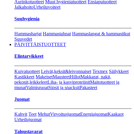
Aurinkotuotteet
Muut hygieniatuotteet
Ensiaputuotteet
Jalkahoito
Urheiluvoiteet
Suuhygienia
Hammasharjat
Hammastahnat
Hammaslangat & hammastikut
Suuvedet
PÄIVITTÄISTUOTTEET
Elintarvikkeet
Kuivatuotteet
Leivät,keksit&leivonnaiset
Texmex
Säilykkeet
Kastikkeet
Makeiset
Mausteet
Hillot
Makkarat, nakit,
pekonit,leikkeleet
Liha- ja kasviproteiinit
Maitotuotteet ja
munat
Valmisruoat
Sipsit ja snacksit
Pakasteet
Juomat
Kahvit
Teet
Mehut
Virvoitusjuomat
Energiajuomat
Kaakaot
Urheilujuomat
Taloustavarat