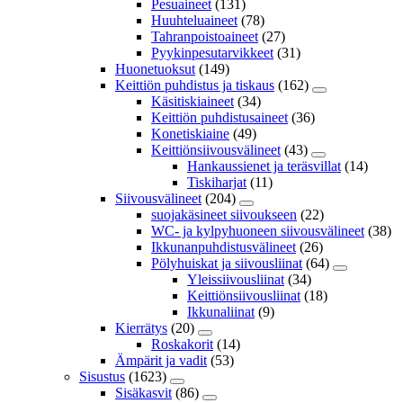
Pesuaineet
(131)
Huuhteluaineet
(78)
Tahranpoistoaineet
(27)
Pyykinpesutarvikkeet
(31)
Huonetuoksut
(149)
Keittiön puhdistus ja tiskaus
(162)
Käsitiskiaineet
(34)
Keittiön puhdistusaineet
(36)
Konetiskiaine
(49)
Keittiönsiivousvälineet
(43)
Hankaussienet ja teräsvillat
(14)
Tiskiharjat
(11)
Siivousvälineet
(204)
suojakäsineet siivoukseen
(22)
WC- ja kylpyhuoneen siivousvälineet
(38)
Ikkunanpuhdistusvälineet
(26)
Pölyhuiskat ja siivousliinat
(64)
Yleissiivousliinat
(34)
Keittiönsiivousliinat
(18)
Ikkunaliinat
(9)
Kierrätys
(20)
Roskakorit
(14)
Ämpärit ja vadit
(53)
Sisustus
(1623)
Sisäkasvit
(86)