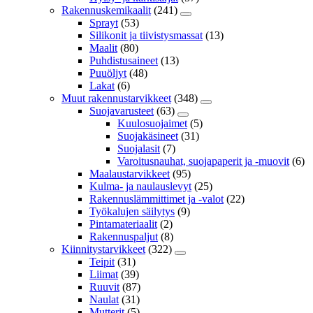
Rakennuskemikaalit
(241)
Sprayt
(53)
Silikonit ja tiivistysmassat
(13)
Maalit
(80)
Puhdistusaineet
(13)
Puuöljyt
(48)
Lakat
(6)
Muut rakennustarvikkeet
(348)
Suojavarusteet
(63)
Kuulosuojaimet
(5)
Suojakäsineet
(31)
Suojalasit
(7)
Varoitusnauhat, suojapaperit ja -muovit
(6)
Maalaustarvikkeet
(95)
Kulma- ja naulauslevyt
(25)
Rakennuslämmittimet ja -valot
(22)
Työkalujen säilytys
(9)
Pintamateriaalit
(2)
Rakennuspaljut
(8)
Kiinnitystarvikkeet
(322)
Teipit
(31)
Liimat
(39)
Ruuvit
(87)
Naulat
(31)
Mutterit
(5)