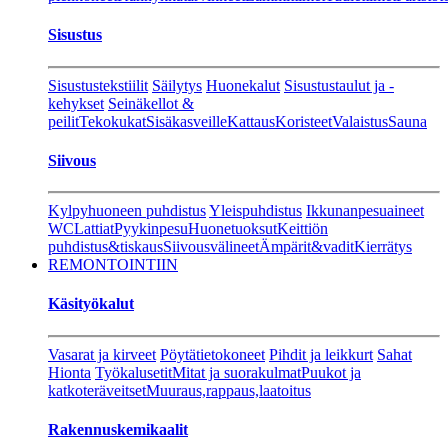
Sisustus
Sisustustekstiilit
Säilytys
Huonekalut
Sisustustaulut ja -
kehykset
Seinäkellot &
peilit
Tekokukat
Sisäkasveille
Kattaus
Koristeet
Valaistus
Sauna
Siivous
Kylpyhuoneen puhdistus
Yleispuhdistus
Ikkunanpesuaineet
WC
Lattiat
Pyykinpesu
Huonetuoksut
Keittiön
puhdistus&tiskaus
Siivousvälineet
Ämpärit&vadit
Kierrätys
REMONTOINTIIN
Käsityökalut
Vasarat ja kirveet
Pöytätietokoneet
Pihdit ja leikkurt
Sahat
Hionta
Työkalusetit
Mitat ja suorakulmat
Puukot ja
katkoteräveitset
Muuraus,rappaus,laatoitus
Rakennuskemikaalit