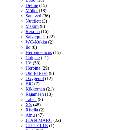
L300
(18)
Define
(15)
Möller
(18)
Sana-sol
(36)
Nutrilett
(3)
Maxim
(8)
Rexona
(16)
Salvequick
(22)
WC-Kukka
(2)
Ilo
(8)
Herbamedicus
(15)
Colgate
(21)
LV
(58)
Herbina
(29)
Old El Paso
(8)
Oxygenol
(12)
BiC
(7)
Kikkoman
(21)
Rajamäen
(13)
Tabac
(8)
XZ
(48)
Risella
(2)
Ainu
(47)
JEAN MARC
(22)
GILLETTE
(1)