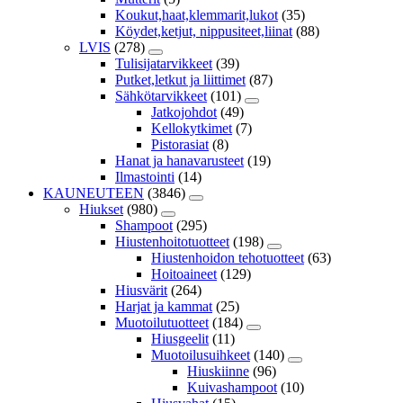
Koukut,haat,klemmarit,lukot
(35)
Köydet,ketjut, nippusiteet,liinat
(88)
LVIS
(278)
Tulisijatarvikkeet
(39)
Putket,letkut ja liittimet
(87)
Sähkötarvikkeet
(101)
Jatkojohdot
(49)
Kellokytkimet
(7)
Pistorasiat
(8)
Hanat ja hanavarusteet
(19)
Ilmastointi
(14)
KAUNEUTEEN
(3846)
Hiukset
(980)
Shampoot
(295)
Hiustenhoitotuotteet
(198)
Hiustenhoidon tehotuotteet
(63)
Hoitoaineet
(129)
Hiusvärit
(264)
Harjat ja kammat
(25)
Muotoilutuotteet
(184)
Hiusgeelit
(11)
Muotoilusuihkeet
(140)
Hiuskiinne
(96)
Kuivashampoot
(10)