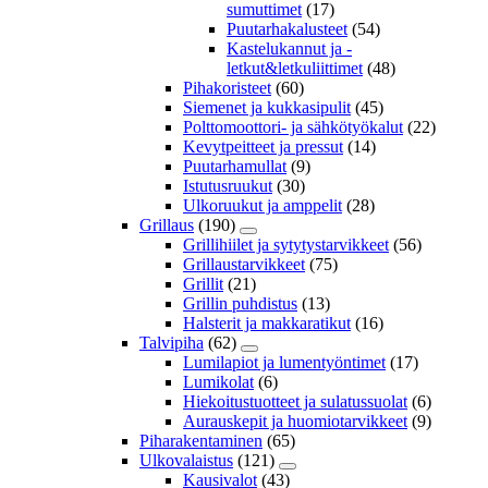
sumuttimet
(17)
Puutarhakalusteet
(54)
Kastelukannut ja -
letkut&letkuliittimet
(48)
Pihakoristeet
(60)
Siemenet ja kukkasipulit
(45)
Polttomoottori- ja sähkötyökalut
(22)
Kevytpeitteet ja pressut
(14)
Puutarhamullat
(9)
Istutusruukut
(30)
Ulkoruukut ja amppelit
(28)
Grillaus
(190)
Grillihiilet ja sytytystarvikkeet
(56)
Grillaustarvikkeet
(75)
Grillit
(21)
Grillin puhdistus
(13)
Halsterit ja makkaratikut
(16)
Talvipiha
(62)
Lumilapiot ja lumentyöntimet
(17)
Lumikolat
(6)
Hiekoitustuotteet ja sulatussuolat
(6)
Aurauskepit ja huomiotarvikkeet
(9)
Piharakentaminen
(65)
Ulkovalaistus
(121)
Kausivalot
(43)