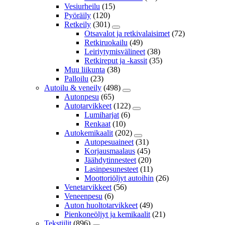
Vesiurheilu
(15)
Pyöräily
(120)
Retkeily
(301)
Otsavalot ja retkivalaisimet
(72)
Retkiruokailu
(49)
Leiriytymisvälineet
(38)
Retkireput ja -kassit
(35)
Muu liikunta
(38)
Palloilu
(23)
Autoilu & veneily
(498)
Autonpesu
(65)
Autotarvikkeet
(122)
Lumiharjat
(6)
Renkaat
(10)
Autokemikaalit
(202)
Autopesuaineet
(31)
Korjausmaalaus
(45)
Jäähdytinnesteet
(20)
Lasinpesunesteet
(11)
Moottoriöljyt autoihin
(26)
Venetarvikkeet
(56)
Veneenpesu
(6)
Auton huoltotarvikkeet
(49)
Pienkoneöljyt ja kemikaalit
(21)
Tekstiilit
(896)