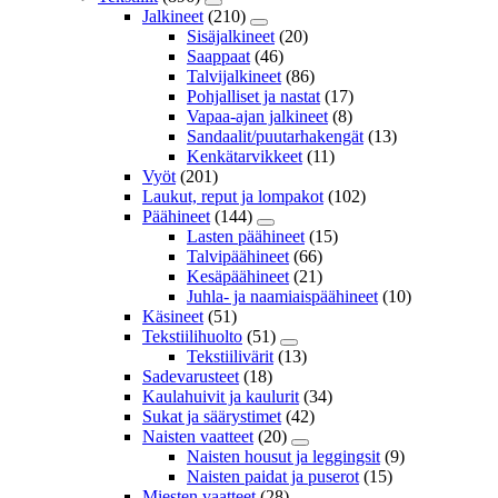
Jalkineet
(210)
Sisäjalkineet
(20)
Saappaat
(46)
Talvijalkineet
(86)
Pohjalliset ja nastat
(17)
Vapaa-ajan jalkineet
(8)
Sandaalit/puutarhakengät
(13)
Kenkätarvikkeet
(11)
Vyöt
(201)
Laukut, reput ja lompakot
(102)
Päähineet
(144)
Lasten päähineet
(15)
Talvipäähineet
(66)
Kesäpäähineet
(21)
Juhla- ja naamiaispäähineet
(10)
Käsineet
(51)
Tekstiilihuolto
(51)
Tekstiilivärit
(13)
Sadevarusteet
(18)
Kaulahuivit ja kaulurit
(34)
Sukat ja säärystimet
(42)
Naisten vaatteet
(20)
Naisten housut ja leggingsit
(9)
Naisten paidat ja puserot
(15)
Miesten vaatteet
(28)