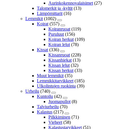
Aurinkokennovalaisimet
(27)
Talomerkit ja -kyltit
(13)
Lämpömittarit
(16)
Lemmikit
(1002)
Koirat
(557)
Koiranruoat
(119)
Puruluut
(156)
Koiran herkut
(109)
Koiran lelut
(78)
Kissat
(336)
Kissanruoat
(228)
Kissanhiekat
(13)
Kissan lelut
(32)
Kissan herkut
(33)
Muut lemmikit
(35)
Lemmikkitarvikkeet
(185)
Ulkolintujen ruokinta
(39)
Urheilu
(740)
Kuntoilu
(42)
Juomapullot
(8)
Talviurheilu
(70)
Kalastus
(217)
Pilkkiminen
(71)
Vieheet
(58)
Kalastustarvikkeet
(51)