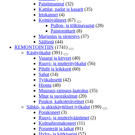
Paistinpannut
(32)
Kattilat, padat ja kasarit
(35)
Irtokannet
(4)
Keittiövälineet
(67)
Pullon- ja tölkinavaajat
(28)
Paistomittarit
(8)
Marjastus ja sienestys
(37)
Säilöntä
(44)
REMONTOINTIIN
(1741)
Käsityökalut
(391)
Vasarat ja kirveet
(40)
Ruuvi- ja mutterityökalut
(56)
Pihdit ja leikkurit
(60)
Sahat
(14)
Työkalusetit
(42)
Hionta
(40)
Muuraus,rappaus,laatoitus
(35)
Mitat ja suorakulmat
(20)
Puukot, katkoteräveitset
(14)
Sähkö- ja akkukäyttöiset työkalut
(199)
Porakoneet
(3)
Ruuvi- ja mutterivääntimet
(2)
Kulmahiomakoneet
(11)
Poranterät ja laikat
(91)
Hylsy- ja kärkisarjat
(57)