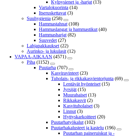
Kylpysienet ja -harjat
(13)
Vartalokuorinta
(14)
Itseruskettavat
(3)
Suuhygienia
(258)
Hammastahnat
(108)
Hammaslangat ja hammastikut
(40)
Hammasharjat
(82)
Suuvedet
(27)
Lahjapakkaukset
(22)
Aurinko- ja lukulasit
(12)
VAPAA-AIKAAN
(4571)
Piha
(1152)
Puutarha
(707)
Kasviravinteet
(23)
Tuholais- ja rikkakasvientorjunta
(69)
Lentävät hyönteiset
(15)
Jyrsijät
(15)
Muurahaiset
(13)
Rikkakasvit
(2)
Kasvituholaiset
(3)
Linnut
(3)
Hyttyskarkoitteet
(20)
Puutarhatyökalut
(102)
Puutarhakalusteet ja kastelu
(196)
Puutarhan paineruiskut ja -