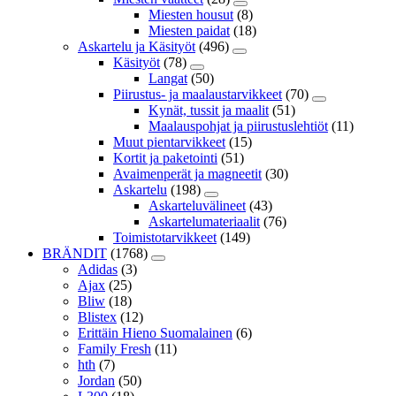
Miesten housut
(8)
Miesten paidat
(18)
Askartelu ja Käsityöt
(496)
Käsityöt
(78)
Langat
(50)
Piirustus- ja maalaustarvikkeet
(70)
Kynät, tussit ja maalit
(51)
Maalauspohjat ja piirustuslehtiöt
(11)
Muut pientarvikkeet
(15)
Kortit ja paketointi
(51)
Avaimenperät ja magneetit
(30)
Askartelu
(198)
Askarteluvälineet
(43)
Askartelumateriaalit
(76)
Toimistotarvikkeet
(149)
BRÄNDIT
(1768)
Adidas
(3)
Ajax
(25)
Bliw
(18)
Blistex
(12)
Erittäin Hieno Suomalainen
(6)
Family Fresh
(11)
hth
(7)
Jordan
(50)