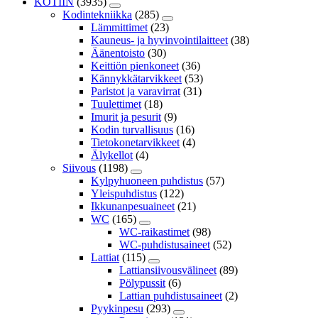
KOTIIN
(3935)
Kodintekniikka
(285)
Lämmittimet
(23)
Kauneus- ja hyvinvointilaitteet
(38)
Äänentoisto
(30)
Keittiön pienkoneet
(36)
Kännykkätarvikkeet
(53)
Paristot ja varavirrat
(31)
Tuulettimet
(18)
Imurit ja pesurit
(9)
Kodin turvallisuus
(16)
Tietokonetarvikkeet
(4)
Älykellot
(4)
Siivous
(1198)
Kylpyhuoneen puhdistus
(57)
Yleispuhdistus
(122)
Ikkunanpesuaineet
(21)
WC
(165)
WC-raikastimet
(98)
WC-puhdistusaineet
(52)
Lattiat
(115)
Lattiansiivousvälineet
(89)
Pölypussit
(6)
Lattian puhdistusaineet
(2)
Pyykinpesu
(293)