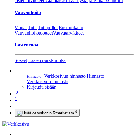
lastentarvikkeet
Naamiaisasut
Värityskirjat
Pulkat&liukurit
Vauvanhoito
Vaipat
Tutit
Tuttipullot
Ensiruokailu
Vauvanhoitotuotteet
Vauvatarvikkeet
Lastenruoat
Soseet
Lasten purkkiruoka
Verkkosivun hinnasto
Hinnasto
Hinnasto:
Verkkosivun hinnasto
Kirjaudu sisään
0
0
0