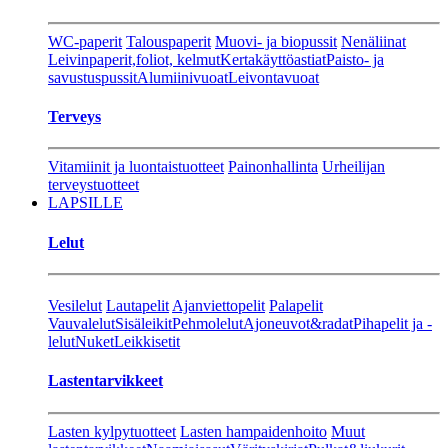
WC-paperit
Talouspaperit
Muovi- ja biopussit
Nenäliinat
Leivinpaperit,foliot, kelmut
Kertakäyttöastiat
Paisto- ja
savustuspussit
Alumiinivuoat
Leivontavuoat
Terveys
Vitamiinit ja luontaistuotteet
Painonhallinta
Urheilijan
terveystuotteet
LAPSILLE
Lelut
Vesilelut
Lautapelit
Ajanviettopelit
Palapelit
Vauvalelut
Sisäleikit
Pehmolelut
Ajoneuvot&radat
Pihapelit ja -
lelut
Nuket
Leikkisetit
Lastentarvikkeet
Lasten kylpytuotteet
Lasten hampaidenhoito
Muut