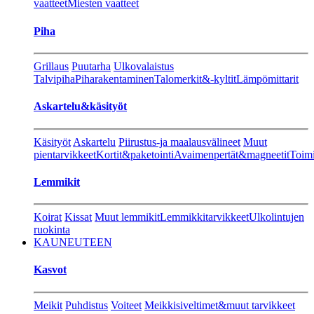
vaatteet
Miesten vaatteet
Piha
Grillaus
Puutarha
Ulkovalaistus
Talvipiha
Piharakentaminen
Talomerkit&-kyltit
Lämpömittarit
Askartelu&käsityöt
Käsityöt
Askartelu
Piirustus-ja maalausvälineet
Muut
pientarvikkeet
Kortit&paketointi
Avaimenpertät&magneetit
Toimi
Lemmikit
Koirat
Kissat
Muut lemmikit
Lemmikkitarvikkeet
Ulkolintujen
ruokinta
KAUNEUTEEN
Kasvot
Meikit
Puhdistus
Voiteet
Meikkisiveltimet&muut tarvikkeet