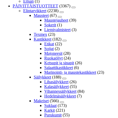
Erisan
(1)
PÄIVITTÄISTUOTTEET
(3367)
Elintarvikkeet
(2238)
Mausteet
(67)
Maustejauheet
(39)
Sokerit
(1)
Liemivalmisteet
(3)
Texmex
(23)
Kastikkeet
(182)
Etikat
(22)
Soijat
(2)
Majoneesit
(28)
Ruokaöljyt
(24)
Ketsupit ja sinapit
(26)
Salaattikastikkeet
(6)
Marinointi- ja maustekastikkeet
(23)
Säilykkeet
(188)
Lihasäilykkeet
(26)
Kalasäilykkeet
(55)
Vihannessäilykkeet
(84)
Hedelmäsäilykkeet
(7)
Makeiset
(566)
Suklaat
(173)
Karkit
(221)
Purukumit
(55)