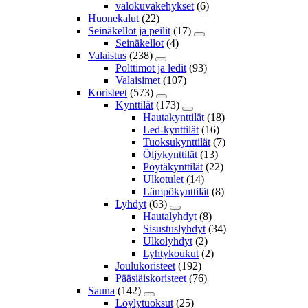
valokuvakehykset
(6)
Huonekalut
(22)
Seinäkellot ja peilit
(17)
Seinäkellot
(4)
Valaistus
(238)
Polttimot ja ledit
(93)
Valaisimet
(107)
Koristeet
(573)
Kynttilät
(173)
Hautakynttilät
(18)
Led-kynttilät
(16)
Tuoksukynttilät
(7)
Öljykynttilät
(13)
Pöytäkynttilät
(22)
Ulkotulet
(14)
Lämpökynttilät
(8)
Lyhdyt
(63)
Hautalyhdyt
(8)
Sisustuslyhdyt
(34)
Ulkolyhdyt
(2)
Lyhtykoukut
(2)
Joulukoristeet
(192)
Pääsiäiskoristeet
(76)
Sauna
(142)
Löylytuoksut
(25)