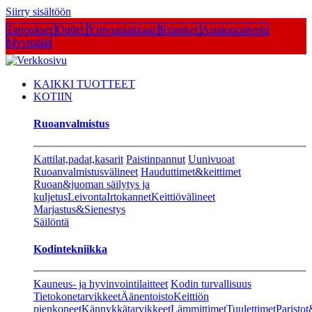
Siirry sisältöön
Tarjoukset
Outlet
Yritysasiakkaat
Rmarket
Asiakaspalvelu
Myymälät
KAIKKI TUOTTEET
KOTIIN
Ruoanvalmistus
Kattilat,padat,kasarit
Paistinpannut
Uunivuoat
Ruoanvalmistusvälineet
Hauduttimet&keittimet
Ruoan&juoman säilytys ja
kuljetus
Leivonta
Irtokannet
Keittiövälineet
Marjastus&Sienestys
Säilöntä
Kodintekniikka
Kauneus- ja hyvinvointilaitteet
Kodin turvallisuus
Tietokonetarvikkeet
Äänentoisto
Keittiön
pienkoneet
Kännykkätarvikkeet
Lämmittimet
Tuulettimet
Paristot