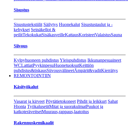
Sisustus
Sisustustekstiilit
Säilytys
Huonekalut
Sisustustaulut ja -
kehykset
Seinäkellot &
peilit
Tekokukat
Sisäkasveille
Kattaus
Koristeet
Valaistus
Sauna
Siivous
Kylpyhuoneen puhdistus
Yleispuhdistus
Ikkunanpesuaineet
WC
Lattiat
Pyykinpesu
Huonetuoksut
Keittiön
puhdistus&tiskaus
Siivousvälineet
Ämpärit&vadit
Kierrätys
REMONTOINTIIN
Käsityökalut
Vasarat ja kirveet
Pöytätietokoneet
Pihdit ja leikkurt
Sahat
Hionta
Työkalusetit
Mitat ja suorakulmat
Puukot ja
katkoteräveitset
Muuraus,rappaus,laatoitus
Rakennuskemikaalit