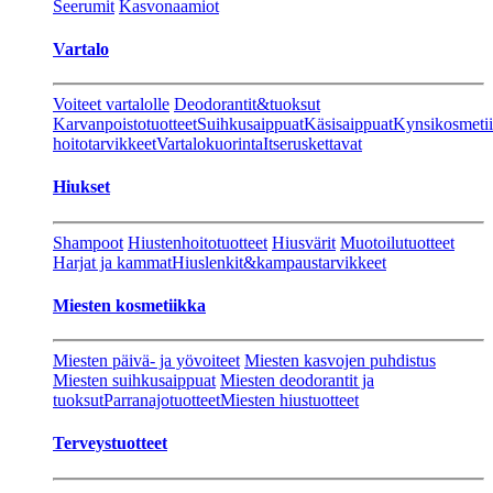
Seerumit
Kasvonaamiot
Vartalo
Voiteet vartalolle
Deodorantit&tuoksut
Karvanpoistotuotteet
Suihkusaippuat
Käsisaippuat
Kynsikosmeti
hoitotarvikkeet
Vartalokuorinta
Itseruskettavat
Hiukset
Shampoot
Hiustenhoitotuotteet
Hiusvärit
Muotoilutuotteet
Harjat ja kammat
Hiuslenkit&kampaustarvikkeet
Miesten kosmetiikka
Miesten päivä- ja yövoiteet
Miesten kasvojen puhdistus
Miesten suihkusaippuat
Miesten deodorantit ja
tuoksut
Parranajotuotteet
Miesten hiustuotteet
Terveystuotteet