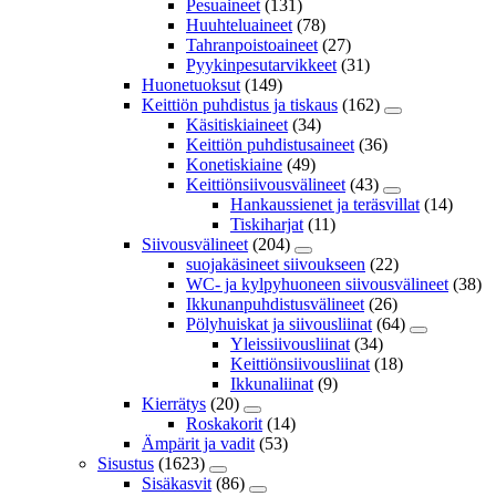
Pesuaineet
(131)
Huuhteluaineet
(78)
Tahranpoistoaineet
(27)
Pyykinpesutarvikkeet
(31)
Huonetuoksut
(149)
Keittiön puhdistus ja tiskaus
(162)
Käsitiskiaineet
(34)
Keittiön puhdistusaineet
(36)
Konetiskiaine
(49)
Keittiönsiivousvälineet
(43)
Hankaussienet ja teräsvillat
(14)
Tiskiharjat
(11)
Siivousvälineet
(204)
suojakäsineet siivoukseen
(22)
WC- ja kylpyhuoneen siivousvälineet
(38)
Ikkunanpuhdistusvälineet
(26)
Pölyhuiskat ja siivousliinat
(64)
Yleissiivousliinat
(34)
Keittiönsiivousliinat
(18)
Ikkunaliinat
(9)
Kierrätys
(20)
Roskakorit
(14)
Ämpärit ja vadit
(53)
Sisustus
(1623)
Sisäkasvit
(86)