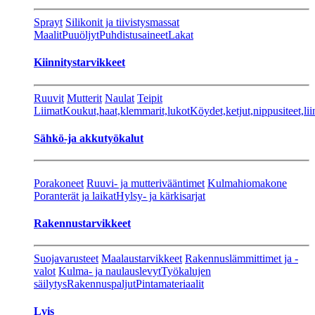
Sprayt
Silikonit ja tiivistysmassat
Maalit
Puuöljyt
Puhdistusaineet
Lakat
Kiinnitystarvikkeet
Ruuvit
Mutterit
Naulat
Teipit
Liimat
Koukut,haat,klemmarit,lukot
Köydet,ketjut,nippusiteet,lii
Sähkö-ja akkutyökalut
Porakoneet
Ruuvi- ja mutterivääntimet
Kulmahiomakone
Poranterät ja laikat
Hylsy- ja kärkisarjat
Rakennustarvikkeet
Suojavarusteet
Maalaustarvikkeet
Rakennuslämmittimet ja -
valot
Kulma- ja naulauslevyt
Työkalujen
säilytys
Rakennuspaljut
Pintamateriaalit
Lvis