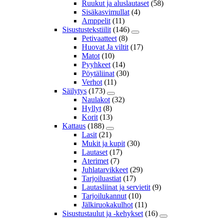
Ruukut ja aluslautaset
(58)
Sisäkasvimullat
(4)
Amppelit
(11)
Sisustustekstiilit
(146)
Petivaatteet
(8)
Huovat Ja viltit
(17)
Matot
(10)
Pyyhkeet
(14)
Pöytäliinat
(30)
Verhot
(11)
Säilytys
(173)
Naulakot
(32)
Hyllyt
(8)
Korit
(13)
Kattaus
(188)
Lasit
(21)
Mukit ja kupit
(30)
Lautaset
(17)
Aterimet
(7)
Juhlatarvikkeet
(29)
Tarjoiluastiat
(17)
Lautasliinat ja servietit
(9)
Tarjoilukannut
(10)
Jälkiruokakulhot
(11)
Sisustustaulut ja -kehykset
(16)