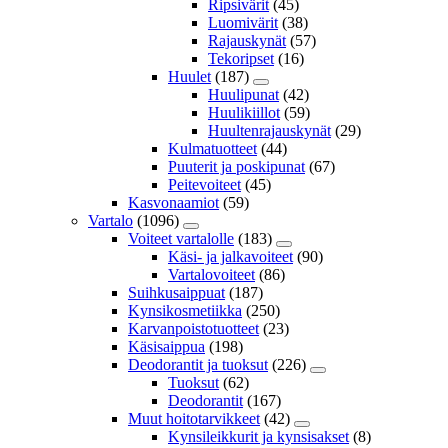
Ripsivärit
(45)
Luomivärit
(38)
Rajauskynät
(57)
Tekoripset
(16)
Huulet
(187)
Huulipunat
(42)
Huulikiillot
(59)
Huultenrajauskynät
(29)
Kulmatuotteet
(44)
Puuterit ja poskipunat
(67)
Peitevoiteet
(45)
Kasvonaamiot
(59)
Vartalo
(1096)
Voiteet vartalolle
(183)
Käsi- ja jalkavoiteet
(90)
Vartalovoiteet
(86)
Suihkusaippuat
(187)
Kynsikosmetiikka
(250)
Karvanpoistotuotteet
(23)
Käsisaippua
(198)
Deodorantit ja tuoksut
(226)
Tuoksut
(62)
Deodorantit
(167)
Muut hoitotarvikkeet
(42)
Kynsileikkurit ja kynsisakset
(8)