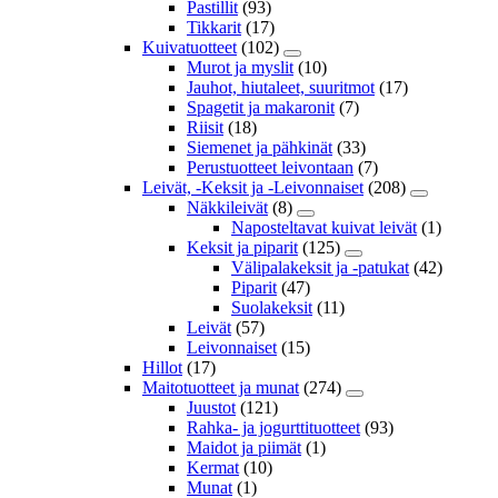
Pastillit
(93)
Tikkarit
(17)
Kuivatuotteet
(102)
Murot ja myslit
(10)
Jauhot, hiutaleet, suuritmot
(17)
Spagetit ja makaronit
(7)
Riisit
(18)
Siemenet ja pähkinät
(33)
Perustuotteet leivontaan
(7)
Leivät, -Keksit ja -Leivonnaiset
(208)
Näkkileivät
(8)
Naposteltavat kuivat leivät
(1)
Keksit ja piparit
(125)
Välipalakeksit ja -patukat
(42)
Piparit
(47)
Suolakeksit
(11)
Leivät
(57)
Leivonnaiset
(15)
Hillot
(17)
Maitotuotteet ja munat
(274)
Juustot
(121)
Rahka- ja jogurttituotteet
(93)
Maidot ja piimät
(1)
Kermat
(10)
Munat
(1)