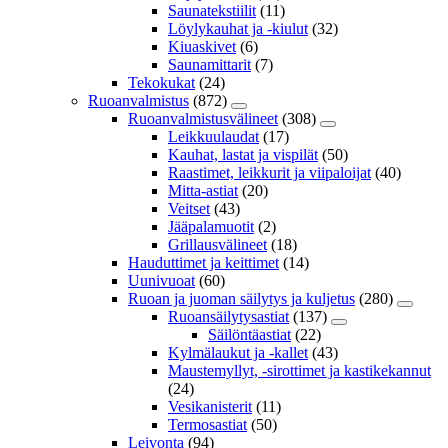
Saunatekstiilit
(11)
Löylykauhat ja -kiulut
(32)
Kiuaskivet
(6)
Saunamittarit
(7)
Tekokukat
(24)
Ruoanvalmistus
(872)
Ruoanvalmistusvälineet
(308)
Leikkuulaudat
(17)
Kauhat, lastat ja vispilät
(50)
Raastimet, leikkurit ja viipaloijat
(40)
Mitta-astiat
(20)
Veitset
(43)
Jääpalamuotit
(2)
Grillausvälineet
(18)
Hauduttimet ja keittimet
(14)
Uunivuoat
(60)
Ruoan ja juoman säilytys ja kuljetus
(280)
Ruoansäilytysastiat
(137)
Säilöntäastiat
(22)
Kylmälaukut ja -kallet
(43)
Maustemyllyt, -sirottimet ja kastikekannut
(24)
Vesikanisterit
(11)
Termosastiat
(50)
Leivonta
(94)