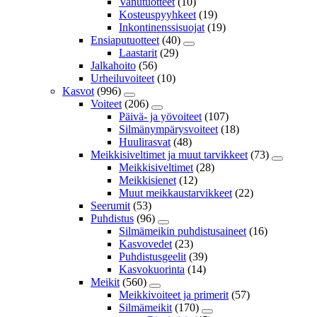
Vanutuotteet
(10)
Kosteuspyyhkeet
(19)
Inkontinenssisuojat
(19)
Ensiaputuotteet
(40)
Laastarit
(29)
Jalkahoito
(56)
Urheiluvoiteet
(10)
Kasvot
(996)
Voiteet
(206)
Päivä- ja yövoiteet
(107)
Silmänympärysvoiteet
(18)
Huulirasvat
(48)
Meikkisiveltimet ja muut tarvikkeet
(73)
Meikkisiveltimet
(28)
Meikkisienet
(12)
Muut meikkaustarvikkeet
(22)
Seerumit
(53)
Puhdistus
(96)
Silmämeikin puhdistusaineet
(16)
Kasvovedet
(23)
Puhdistusgeelit
(39)
Kasvokuorinta
(14)
Meikit
(560)
Meikkivoiteet ja primerit
(57)
Silmämeikit
(170)