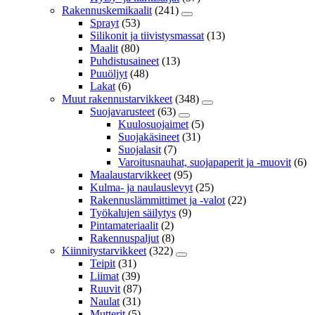
Rakennuskemikaalit
(241)
Sprayt
(53)
Silikonit ja tiivistysmassat
(13)
Maalit
(80)
Puhdistusaineet
(13)
Puuöljyt
(48)
Lakat
(6)
Muut rakennustarvikkeet
(348)
Suojavarusteet
(63)
Kuulosuojaimet
(5)
Suojakäsineet
(31)
Suojalasit
(7)
Varoitusnauhat, suojapaperit ja -muovit
(6)
Maalaustarvikkeet
(95)
Kulma- ja naulauslevyt
(25)
Rakennuslämmittimet ja -valot
(22)
Työkalujen säilytys
(9)
Pintamateriaalit
(2)
Rakennuspaljut
(8)
Kiinnitystarvikkeet
(322)
Teipit
(31)
Liimat
(39)
Ruuvit
(87)
Naulat
(31)
Mutterit
(5)