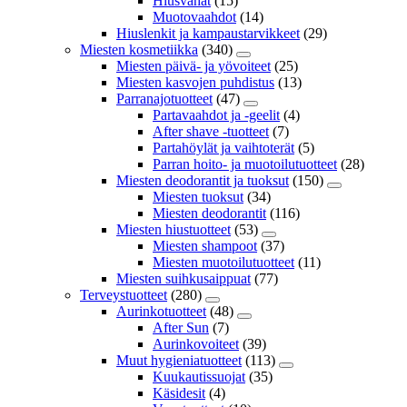
Hiusvahat
(15)
Muotovaahdot
(14)
Hiuslenkit ja kampaustarvikkeet
(29)
Miesten kosmetiikka
(340)
Miesten päivä- ja yövoiteet
(25)
Miesten kasvojen puhdistus
(13)
Parranajotuotteet
(47)
Partavaahdot ja -geelit
(4)
After shave -tuotteet
(7)
Partahöylät ja vaihtoterät
(5)
Parran hoito- ja muotoilutuotteet
(28)
Miesten deodorantit ja tuoksut
(150)
Miesten tuoksut
(34)
Miesten deodorantit
(116)
Miesten hiustuotteet
(53)
Miesten shampoot
(37)
Miesten muotoilutuotteet
(11)
Miesten suihkusaippuat
(77)
Terveystuotteet
(280)
Aurinkotuotteet
(48)
After Sun
(7)
Aurinkovoiteet
(39)
Muut hygieniatuotteet
(113)
Kuukautissuojat
(35)
Käsidesit
(4)