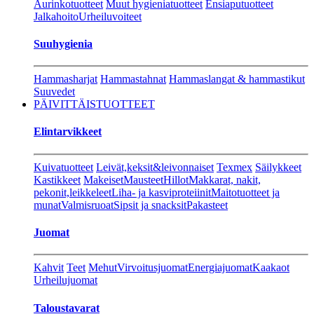
Aurinkotuotteet
Muut hygieniatuotteet
Ensiaputuotteet
Jalkahoito
Urheiluvoiteet
Suuhygienia
Hammasharjat
Hammastahnat
Hammaslangat & hammastikut
Suuvedet
PÄIVITTÄISTUOTTEET
Elintarvikkeet
Kuivatuotteet
Leivät,keksit&leivonnaiset
Texmex
Säilykkeet
Kastikkeet
Makeiset
Mausteet
Hillot
Makkarat, nakit,
pekonit,leikkeleet
Liha- ja kasviproteiinit
Maitotuotteet ja
munat
Valmisruoat
Sipsit ja snacksit
Pakasteet
Juomat
Kahvit
Teet
Mehut
Virvoitusjuomat
Energiajuomat
Kaakaot
Urheilujuomat
Taloustavarat