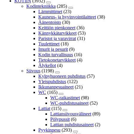
KOTIIN
(3932)
Kodintekniikka
(285)
Lämmittimet
(23)
Kauneus- ja hyvinvointilaitteet
(38)
Äänentoisto
(30)
Keittiön pienkoneet
(36)
Kännykkätarvikkeet
(53)
Paristot ja varavirrat
(31)
Tuulettimet
(18)
Imurit ja pesurit
(9)
Kodin turvallisuus
(16)
Tietokonetarvikkeet
(4)
Älykellot
(4)
Siivous
(1198)
Kylpyhuoneen puhdistus
(57)
Yleispuhdistus
(122)
Ikkunanpesuaineet
(21)
WC
(165)
WC-raikastimet
(98)
WC-puhdistusaineet
(52)
Lattiat
(115)
Lattiansiivousvälineet
(89)
Pölypussit
(6)
Lattian puhdistusaineet
(2)
Pyykinpesu
(293)