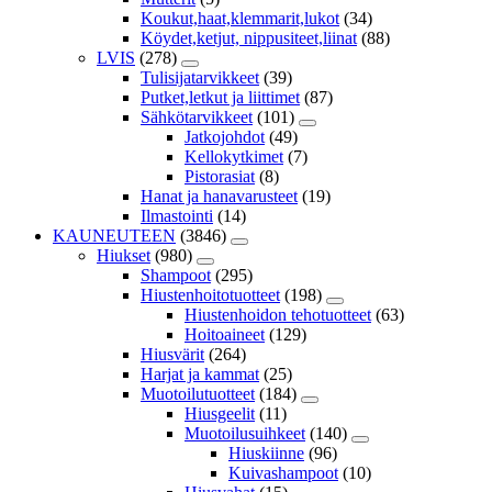
Koukut,haat,klemmarit,lukot
(34)
Köydet,ketjut, nippusiteet,liinat
(88)
LVIS
(278)
Tulisijatarvikkeet
(39)
Putket,letkut ja liittimet
(87)
Sähkötarvikkeet
(101)
Jatkojohdot
(49)
Kellokytkimet
(7)
Pistorasiat
(8)
Hanat ja hanavarusteet
(19)
Ilmastointi
(14)
KAUNEUTEEN
(3846)
Hiukset
(980)
Shampoot
(295)
Hiustenhoitotuotteet
(198)
Hiustenhoidon tehotuotteet
(63)
Hoitoaineet
(129)
Hiusvärit
(264)
Harjat ja kammat
(25)
Muotoilutuotteet
(184)
Hiusgeelit
(11)
Muotoilusuihkeet
(140)
Hiuskiinne
(96)
Kuivashampoot
(10)