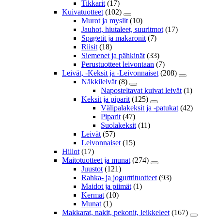
Tikkarit
(17)
Kuivatuotteet
(102)
Murot ja myslit
(10)
Jauhot, hiutaleet, suuritmot
(17)
Spagetit ja makaronit
(7)
Riisit
(18)
Siemenet ja pähkinät
(33)
Perustuotteet leivontaan
(7)
Leivät, -Keksit ja -Leivonnaiset
(208)
Näkkileivät
(8)
Naposteltavat kuivat leivät
(1)
Keksit ja piparit
(125)
Välipalakeksit ja -patukat
(42)
Piparit
(47)
Suolakeksit
(11)
Leivät
(57)
Leivonnaiset
(15)
Hillot
(17)
Maitotuotteet ja munat
(274)
Juustot
(121)
Rahka- ja jogurttituotteet
(93)
Maidot ja piimät
(1)
Kermat
(10)
Munat
(1)
Makkarat, nakit, pekonit, leikkeleet
(167)