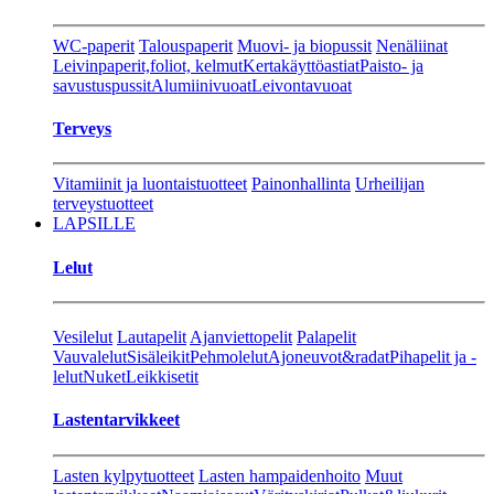
WC-paperit
Talouspaperit
Muovi- ja biopussit
Nenäliinat
Leivinpaperit,foliot, kelmut
Kertakäyttöastiat
Paisto- ja
savustuspussit
Alumiinivuoat
Leivontavuoat
Terveys
Vitamiinit ja luontaistuotteet
Painonhallinta
Urheilijan
terveystuotteet
LAPSILLE
Lelut
Vesilelut
Lautapelit
Ajanviettopelit
Palapelit
Vauvalelut
Sisäleikit
Pehmolelut
Ajoneuvot&radat
Pihapelit ja -
lelut
Nuket
Leikkisetit
Lastentarvikkeet
Lasten kylpytuotteet
Lasten hampaidenhoito
Muut