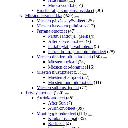
Hiusvahat
(15)
Muotovaahdot
(14)
Hiuslenkit ja kampaustarvikkeet
(29)
Miesten kosmetiikka
(340)
Miesten päivä- ja yövoiteet
(25)
Miesten kasvojen puhdistus
(13)
Parranajotuotteet
(47)
Partavaahdot ja -geelit
(4)
After shave -tuotteet
(7)
Partahöylät ja vaihtoterät
(5)
Parran hoito- ja muotoilutuotteet
(28)
Miesten deodorantit ja tuoksut
(150)
Miesten tuoksut
(34)
Miesten deodorantit
(116)
Miesten hiustuotteet
(53)
Miesten shampoot
(37)
Miesten muotoilutuotteet
(11)
Miesten suihkusaippuat
(77)
Terveystuotteet
(280)
Aurinkotuotteet
(48)
After Sun
(7)
Aurinkovoiteet
(39)
Muut hygieniatuotteet
(113)
Kuukautissuojat
(35)
Käsidesit
(4)