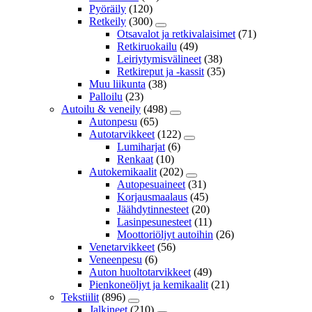
Pyöräily
(120)
Retkeily
(300)
Otsavalot ja retkivalaisimet
(71)
Retkiruokailu
(49)
Leiriytymisvälineet
(38)
Retkireput ja -kassit
(35)
Muu liikunta
(38)
Palloilu
(23)
Autoilu & veneily
(498)
Autonpesu
(65)
Autotarvikkeet
(122)
Lumiharjat
(6)
Renkaat
(10)
Autokemikaalit
(202)
Autopesuaineet
(31)
Korjausmaalaus
(45)
Jäähdytinnesteet
(20)
Lasinpesunesteet
(11)
Moottoriöljyt autoihin
(26)
Venetarvikkeet
(56)
Veneenpesu
(6)
Auton huoltotarvikkeet
(49)
Pienkoneöljyt ja kemikaalit
(21)
Tekstiilit
(896)
Jalkineet
(210)