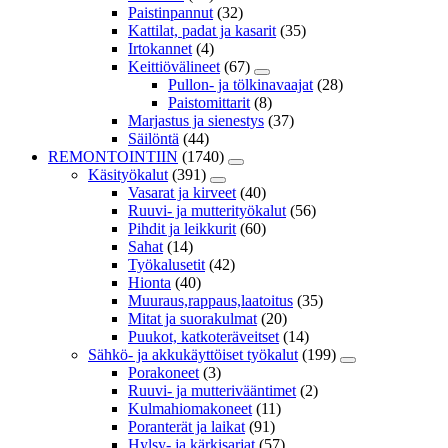
Paistinpannut
(32)
Kattilat, padat ja kasarit
(35)
Irtokannet
(4)
Keittiövälineet
(67)
Pullon- ja tölkinavaajat
(28)
Paistomittarit
(8)
Marjastus ja sienestys
(37)
Säilöntä
(44)
REMONTOINTIIN
(1740)
Käsityökalut
(391)
Vasarat ja kirveet
(40)
Ruuvi- ja mutterityökalut
(56)
Pihdit ja leikkurit
(60)
Sahat
(14)
Työkalusetit
(42)
Hionta
(40)
Muuraus,rappaus,laatoitus
(35)
Mitat ja suorakulmat
(20)
Puukot, katkoteräveitset
(14)
Sähkö- ja akkukäyttöiset työkalut
(199)
Porakoneet
(3)
Ruuvi- ja mutterivääntimet
(2)
Kulmahiomakoneet
(11)
Poranterät ja laikat
(91)
Hylsy- ja kärkisarjat
(57)