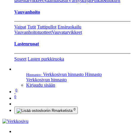
lastentarvikkeet
Naamiaisasut
Värityskirjat
Pulkat&liukurit
Vauvanhoito
Vaipat
Tutit
Tuttipullot
Ensiruokailu
Vauvanhoitotuotteet
Vauvatarvikkeet
Lastenruoat
Soseet
Lasten purkkiruoka
Verkkosivun hinnasto
Hinnasto
Hinnasto:
Verkkosivun hinnasto
Kirjaudu sisään
0
0
0