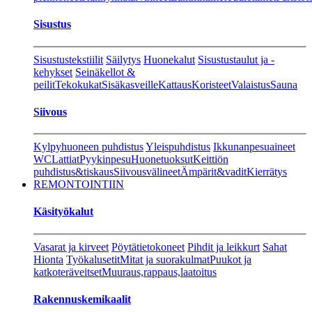
Sisustus
Sisustustekstiilit
Säilytys
Huonekalut
Sisustustaulut ja -
kehykset
Seinäkellot &
peilit
Tekokukat
Sisäkasveille
Kattaus
Koristeet
Valaistus
Sauna
Siivous
Kylpyhuoneen puhdistus
Yleispuhdistus
Ikkunanpesuaineet
WC
Lattiat
Pyykinpesu
Huonetuoksut
Keittiön
puhdistus&tiskaus
Siivousvälineet
Ämpärit&vadit
Kierrätys
REMONTOINTIIN
Käsityökalut
Vasarat ja kirveet
Pöytätietokoneet
Pihdit ja leikkurt
Sahat
Hionta
Työkalusetit
Mitat ja suorakulmat
Puukot ja
katkoteräveitset
Muuraus,rappaus,laatoitus
Rakennuskemikaalit