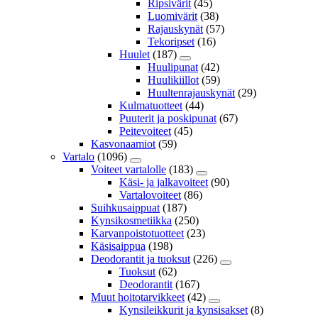
Ripsivärit
(45)
Luomivärit
(38)
Rajauskynät
(57)
Tekoripset
(16)
Huulet
(187)
Huulipunat
(42)
Huulikiillot
(59)
Huultenrajauskynät
(29)
Kulmatuotteet
(44)
Puuterit ja poskipunat
(67)
Peitevoiteet
(45)
Kasvonaamiot
(59)
Vartalo
(1096)
Voiteet vartalolle
(183)
Käsi- ja jalkavoiteet
(90)
Vartalovoiteet
(86)
Suihkusaippuat
(187)
Kynsikosmetiikka
(250)
Karvanpoistotuotteet
(23)
Käsisaippua
(198)
Deodorantit ja tuoksut
(226)
Tuoksut
(62)
Deodorantit
(167)
Muut hoitotarvikkeet
(42)
Kynsileikkurit ja kynsisakset
(8)