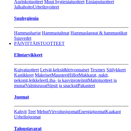
Aurinkotuotteet
Muut hygieniatuotteet
Ensiaputuotteet
Jalkahoito
Urheiluvoiteet
Suuhygienia
Hammasharjat
Hammastahnat
Hammaslangat & hammastikut
Suuvedet
PÄIVITTÄISTUOTTEET
Elintarvikkeet
Kuivatuotteet
Leivät,keksit&leivonnaiset
Texmex
Säilykkeet
Kastikkeet
Makeiset
Mausteet
Hillot
Makkarat, nakit,
pekonit,leikkeleet
Liha- ja kasviproteiinit
Maitotuotteet ja
munat
Valmisruoat
Sipsit ja snacksit
Pakasteet
Juomat
Kahvit
Teet
Mehut
Virvoitusjuomat
Energiajuomat
Kaakaot
Urheilujuomat
Taloustavarat