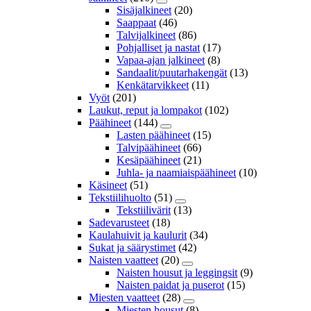
Sisäjalkineet
(20)
Saappaat
(46)
Talvijalkineet
(86)
Pohjalliset ja nastat
(17)
Vapaa-ajan jalkineet
(8)
Sandaalit/puutarhakengät
(13)
Kenkätarvikkeet
(11)
Vyöt
(201)
Laukut, reput ja lompakot
(102)
Päähineet
(144)
Lasten päähineet
(15)
Talvipäähineet
(66)
Kesäpäähineet
(21)
Juhla- ja naamiaispäähineet
(10)
Käsineet
(51)
Tekstiilihuolto
(51)
Tekstiilivärit
(13)
Sadevarusteet
(18)
Kaulahuivit ja kaulurit
(34)
Sukat ja säärystimet
(42)
Naisten vaatteet
(20)
Naisten housut ja leggingsit
(9)
Naisten paidat ja puserot
(15)
Miesten vaatteet
(28)
Miesten housut
(8)