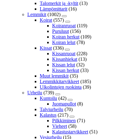
Talomerkit ja -kyltit
(13)
Lämpömittarit
(16)
Lemmikit
(1002)
Koirat
(557)
Koiranruoat
(119)
Puruluut
(156)
Koiran herkut
(109)
Koiran lelut
(78)
Kissat
(336)
Kissanruoat
(228)
Kissanhiekat
(13)
Kissan lelut
(32)
Kissan herkut
(33)
Muut lemmikit
(35)
Lemmikkitarvikkeet
(185)
Ulkolintujen ruokinta
(39)
Urheilu
(739)
Kuntoilu
(42)
Juomapullot
(8)
Talviurheilu
(70)
Kalastus
(217)
Pilkkiminen
(71)
Vieheet
(58)
Kalastustarvikkeet
(51)
Vesiurheilu
(15)