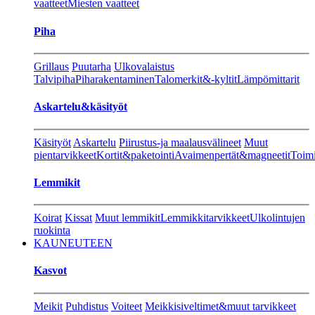
vaatteet
Miesten vaatteet
Piha
Grillaus
Puutarha
Ulkovalaistus
Talvipiha
Piharakentaminen
Talomerkit&-kyltit
Lämpömittarit
Askartelu&käsityöt
Käsityöt
Askartelu
Piirustus-ja maalausvälineet
Muut
pientarvikkeet
Kortit&paketointi
Avaimenpertät&magneetit
Toimi
Lemmikit
Koirat
Kissat
Muut lemmikit
Lemmikkitarvikkeet
Ulkolintujen
ruokinta
KAUNEUTEEN
Kasvot
Meikit
Puhdistus
Voiteet
Meikkisiveltimet&muut tarvikkeet