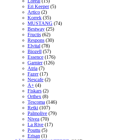
Loreal
(15)
Eri Keeper
(5)
Artico
(2)
Korrek
(35)
MUSTANG
(74)
Bestway
(25)
Fructis
(62)
Respons
(30)
Elvital
(78)
Biozell
(57)
Essence
(176)
Garnier
(126)
Atria
(7)
Fazer
(17)
Nescafe
(2)
A+
(4)
Fiskars
(2)
Orthex
(8)
Tescoma
(146)
Retki
(107)
Palmolive
(79)
Nivea
(70)
La Rive
(17)
Pouttu
(5)
Erisan
(1)