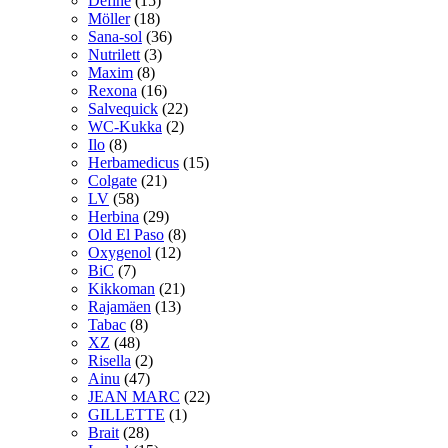
Define
(15)
Möller
(18)
Sana-sol
(36)
Nutrilett
(3)
Maxim
(8)
Rexona
(16)
Salvequick
(22)
WC-Kukka
(2)
Ilo
(8)
Herbamedicus
(15)
Colgate
(21)
LV
(58)
Herbina
(29)
Old El Paso
(8)
Oxygenol
(12)
BiC
(7)
Kikkoman
(21)
Rajamäen
(13)
Tabac
(8)
XZ
(48)
Risella
(2)
Ainu
(47)
JEAN MARC
(22)
GILLETTE
(1)
Brait
(28)