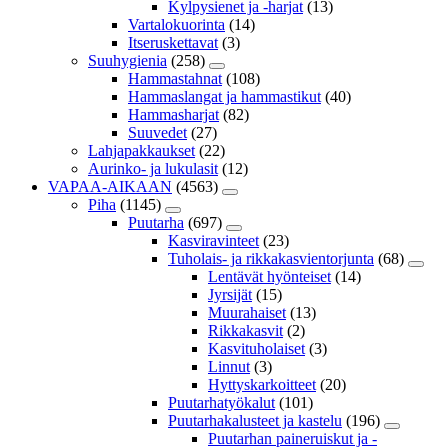
Kylpysienet ja -harjat
(13)
Vartalokuorinta
(14)
Itseruskettavat
(3)
Suuhygienia
(258)
Hammastahnat
(108)
Hammaslangat ja hammastikut
(40)
Hammasharjat
(82)
Suuvedet
(27)
Lahjapakkaukset
(22)
Aurinko- ja lukulasit
(12)
VAPAA-AIKAAN
(4563)
Piha
(1145)
Puutarha
(697)
Kasviravinteet
(23)
Tuholais- ja rikkakasvientorjunta
(68)
Lentävät hyönteiset
(14)
Jyrsijät
(15)
Muurahaiset
(13)
Rikkakasvit
(2)
Kasvituholaiset
(3)
Linnut
(3)
Hyttyskarkoitteet
(20)
Puutarhatyökalut
(101)
Puutarhakalusteet ja kastelu
(196)
Puutarhan paineruiskut ja -