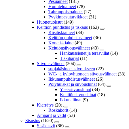
Pesuaineet
(131)
Huuhteluaineet
(78)
Tahranpoistoaineet
(27)
Pyykinpesutarvikkeet
(31)
Huonetuoksut
(149)
Keittiön puhdistus ja tiskaus
(162)
Käsitiskiaineet
(34)
Keittiön puhdistusaineet
(36)
Konetiskiaine
(49)
Keittiönsiivousvälineet
(43)
Hankaussienet ja teräsvillat
(14)
Tiskiharjat
(11)
Siivousvälineet
(204)
suojakäsineet siivoukseen
(22)
WC- ja kylpyhuoneen siivousvälineet
(38)
Ikkunanpuhdistusvälineet
(26)
Pölyhuiskat ja siivousliinat
(64)
Yleissiivousliinat
(34)
Keittiönsiivousliinat
(18)
Ikkunaliinat
(9)
Kierrätys
(20)
Roskakorit
(14)
Ämpärit ja vadit
(53)
Sisustus
(1620)
Sisäkasvit
(86)