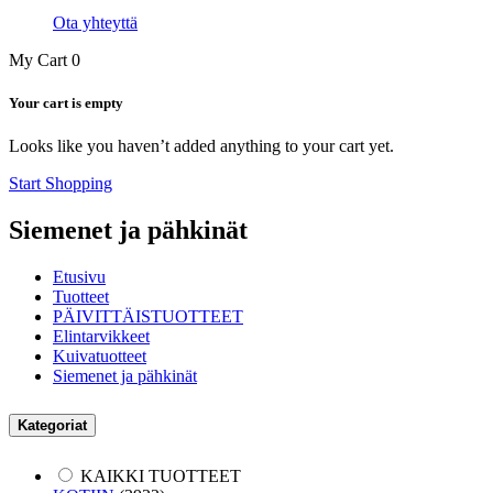
Ota yhteyttä
My Cart
0
Your cart is empty
Looks like you haven’t added anything to your cart yet.
Start Shopping
Siemenet ja pähkinät
Etusivu
Tuotteet
PÄIVITTÄISTUOTTEET
Elintarvikkeet
Kuivatuotteet
Siemenet ja pähkinät
Kategoriat
KAIKKI TUOTTEET