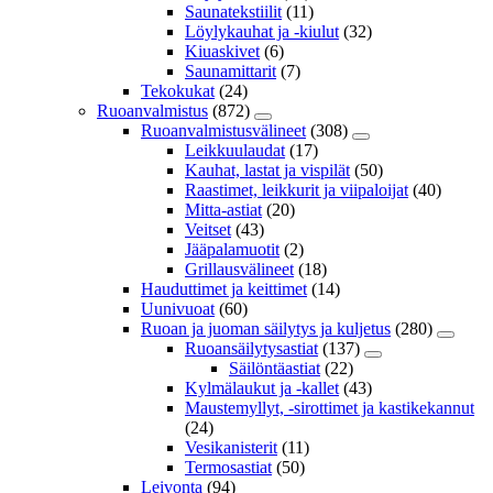
Saunatekstiilit
(11)
Löylykauhat ja -kiulut
(32)
Kiuaskivet
(6)
Saunamittarit
(7)
Tekokukat
(24)
Ruoanvalmistus
(872)
Ruoanvalmistusvälineet
(308)
Leikkuulaudat
(17)
Kauhat, lastat ja vispilät
(50)
Raastimet, leikkurit ja viipaloijat
(40)
Mitta-astiat
(20)
Veitset
(43)
Jääpalamuotit
(2)
Grillausvälineet
(18)
Hauduttimet ja keittimet
(14)
Uunivuoat
(60)
Ruoan ja juoman säilytys ja kuljetus
(280)
Ruoansäilytysastiat
(137)
Säilöntäastiat
(22)
Kylmälaukut ja -kallet
(43)
Maustemyllyt, -sirottimet ja kastikekannut
(24)
Vesikanisterit
(11)
Termosastiat
(50)
Leivonta
(94)