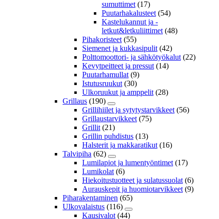
sumuttimet
(17)
Puutarhakalusteet
(54)
Kastelukannut ja -
letkut&letkuliittimet
(48)
Pihakoristeet
(55)
Siemenet ja kukkasipulit
(42)
Polttomoottori- ja sähkötyökalut
(22)
Kevytpeitteet ja pressut
(14)
Puutarhamullat
(9)
Istutusruukut
(30)
Ulkoruukut ja amppelit
(28)
Grillaus
(190)
Grillihiilet ja sytytystarvikkeet
(56)
Grillaustarvikkeet
(75)
Grillit
(21)
Grillin puhdistus
(13)
Halsterit ja makkaratikut
(16)
Talvipiha
(62)
Lumilapiot ja lumentyöntimet
(17)
Lumikolat
(6)
Hiekoitustuotteet ja sulatussuolat
(6)
Aurauskepit ja huomiotarvikkeet
(9)
Piharakentaminen
(65)
Ulkovalaistus
(116)
Kausivalot
(44)