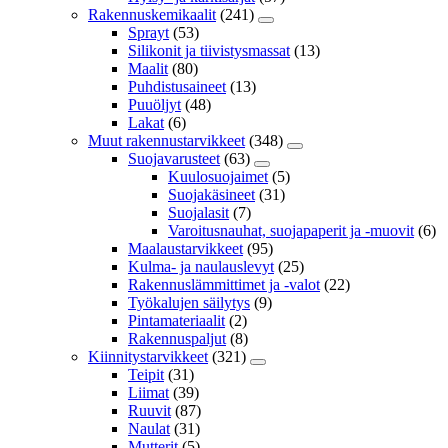
Rakennuskemikaalit
(241)
Sprayt
(53)
Silikonit ja tiivistysmassat
(13)
Maalit
(80)
Puhdistusaineet
(13)
Puuöljyt
(48)
Lakat
(6)
Muut rakennustarvikkeet
(348)
Suojavarusteet
(63)
Kuulosuojaimet
(5)
Suojakäsineet
(31)
Suojalasit
(7)
Varoitusnauhat, suojapaperit ja -muovit
(6)
Maalaustarvikkeet
(95)
Kulma- ja naulauslevyt
(25)
Rakennuslämmittimet ja -valot
(22)
Työkalujen säilytys
(9)
Pintamateriaalit
(2)
Rakennuspaljut
(8)
Kiinnitystarvikkeet
(321)
Teipit
(31)
Liimat
(39)
Ruuvit
(87)
Naulat
(31)
Mutterit
(5)