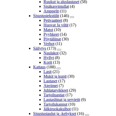
Ruukut ja aluslautaset
(58)
Sisäkasvimullat
(4)
Amppelit
(11)
Sisustustekstiilit
(146)
Petivaatteet
(8)
Huovat Ja viltit
(17)
Matot
(10)
Pyyhkeet
(14)
Pöytäliinat
(30)
Verhot
(11)
Säilytys
(173)
Naulakot
(32)
Hyllyt
(8)
Korit
(13)
Kattaus
(188)
Lasit
(21)
Mukit ja kupit
(30)
Lautaset
(17)
Aterimet
(7)
Juhlatarvikkeet
(29)
Tarjoiluastiat
(17)
Lautasliinat ja servietit
(9)
Tarjoilukannut
(10)
Jälkiruokakulhot
(11)
Sisustustaulut ja -kehykset
(16)