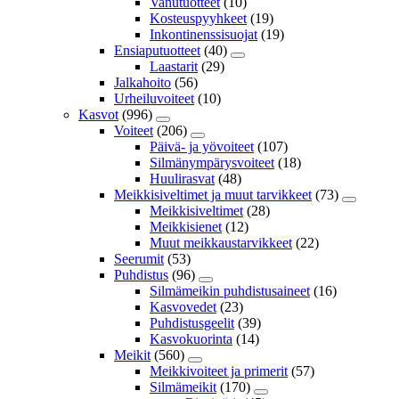
Vanutuotteet
(10)
Kosteuspyyhkeet
(19)
Inkontinenssisuojat
(19)
Ensiaputuotteet
(40)
Laastarit
(29)
Jalkahoito
(56)
Urheiluvoiteet
(10)
Kasvot
(996)
Voiteet
(206)
Päivä- ja yövoiteet
(107)
Silmänympärysvoiteet
(18)
Huulirasvat
(48)
Meikkisiveltimet ja muut tarvikkeet
(73)
Meikkisiveltimet
(28)
Meikkisienet
(12)
Muut meikkaustarvikkeet
(22)
Seerumit
(53)
Puhdistus
(96)
Silmämeikin puhdistusaineet
(16)
Kasvovedet
(23)
Puhdistusgeelit
(39)
Kasvokuorinta
(14)
Meikit
(560)
Meikkivoiteet ja primerit
(57)
Silmämeikit
(170)