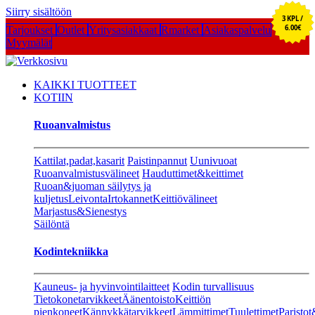
Siirry sisältöön
3 KPL /
6.00€
Tarjoukset
Outlet
Yritysasiakkaat
Rmarket
Asiakaspalvelu
Myymälät
KAIKKI TUOTTEET
KOTIIN
Ruoanvalmistus
Kattilat,padat,kasarit
Paistinpannut
Uunivuoat
Ruoanvalmistusvälineet
Hauduttimet&keittimet
Ruoan&juoman säilytys ja
kuljetus
Leivonta
Irtokannet
Keittiövälineet
Marjastus&Sienestys
Säilöntä
Kodintekniikka
Kauneus- ja hyvinvointilaitteet
Kodin turvallisuus
Tietokonetarvikkeet
Äänentoisto
Keittiön
pienkoneet
Kännykkätarvikkeet
Lämmittimet
Tuulettimet
Paristot