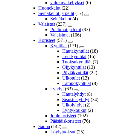
valokuvakehykset
(6)
Huonekalut
(22)
Seinäkellot ja peilit
(17)
Seinäkellot
(4)
Valaistus
(237)
Polttimot ja ledit
(93)
Valaisimet
(106)
Koristeet
(571)
Kynttilät
(171)
Hautakynttilät
(18)
Led-kynttilät
(16)
Tuoksukynttilät
(7)
Öljykynttilät
(13)
Pöytäkynttilät
(22)
Ulkotulet
(13)
Lämpökynttilät
(8)
Lyhdyt
(63)
Hautalyhdyt
(8)
Sisustuslyhdyt
(34)
Ulkolyhdyt
(2)
Lyhtykoukut
(2)
Joulukoristeet
(192)
Pääsiäiskoristeet
(76)
Sauna
(142)
Löylytuoksut
(25)