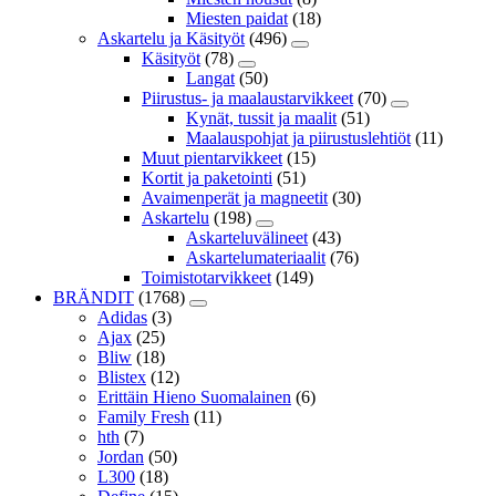
Miesten paidat
(18)
Askartelu ja Käsityöt
(496)
Käsityöt
(78)
Langat
(50)
Piirustus- ja maalaustarvikkeet
(70)
Kynät, tussit ja maalit
(51)
Maalauspohjat ja piirustuslehtiöt
(11)
Muut pientarvikkeet
(15)
Kortit ja paketointi
(51)
Avaimenperät ja magneetit
(30)
Askartelu
(198)
Askarteluvälineet
(43)
Askartelumateriaalit
(76)
Toimistotarvikkeet
(149)
BRÄNDIT
(1768)
Adidas
(3)
Ajax
(25)
Bliw
(18)
Blistex
(12)
Erittäin Hieno Suomalainen
(6)
Family Fresh
(11)
hth
(7)
Jordan
(50)
L300
(18)