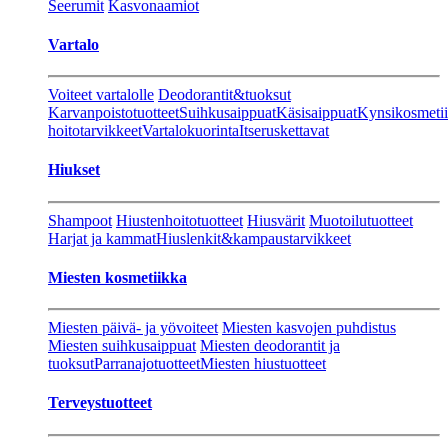
Seerumit
Kasvonaamiot
Vartalo
Voiteet vartalolle
Deodorantit&tuoksut
Karvanpoistotuotteet
Suihkusaippuat
Käsisaippuat
Kynsikosmeti
hoitotarvikkeet
Vartalokuorinta
Itseruskettavat
Hiukset
Shampoot
Hiustenhoitotuotteet
Hiusvärit
Muotoilutuotteet
Harjat ja kammat
Hiuslenkit&kampaustarvikkeet
Miesten kosmetiikka
Miesten päivä- ja yövoiteet
Miesten kasvojen puhdistus
Miesten suihkusaippuat
Miesten deodorantit ja
tuoksut
Parranajotuotteet
Miesten hiustuotteet
Terveystuotteet