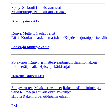
Sprayt
Silikonit ja tiivistysmassat
Maalit
Puuöljyt
Puhdistusaineet
Lakat
Kiinnitystarvikkeet
Ruuvit
Mutterit
Naulat
Teipit
Liimat
Koukut,haat,klemmarit,lukot
Köydet,ketjut,nippusiteet,lii
Sähkö-ja akkutyökalut
Porakoneet
Ruuvi- ja mutterivääntimet
Kulmahiomakone
Poranterät ja laikat
Hylsy- ja kärkisarjat
Rakennustarvikkeet
Suojavarusteet
Maalaustarvikkeet
Rakennuslämmittimet ja -
valot
Kulma- ja naulauslevyt
Työkalujen
säilytys
Rakennuspaljut
Pintamateriaalit
Lvis