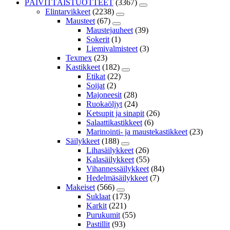
PÄIVITTÄISTUOTTEET
(3367)
Elintarvikkeet
(2238)
Mausteet
(67)
Maustejauheet
(39)
Sokerit
(1)
Liemivalmisteet
(3)
Texmex
(23)
Kastikkeet
(182)
Etikat
(22)
Soijat
(2)
Majoneesit
(28)
Ruokaöljyt
(24)
Ketsupit ja sinapit
(26)
Salaattikastikkeet
(6)
Marinointi- ja maustekastikkeet
(23)
Säilykkeet
(188)
Lihasäilykkeet
(26)
Kalasäilykkeet
(55)
Vihannessäilykkeet
(84)
Hedelmäsäilykkeet
(7)
Makeiset
(566)
Suklaat
(173)
Karkit
(221)
Purukumit
(55)
Pastillit
(93)