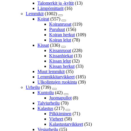
Talomerkit ja -kyltit
(13)
Lämpömittarit
(16)
Lemmikit
(1002)
Koirat
(557)
Koiranruoat
(119)
Puruluut
(156)
Koiran herkut
(109)
Koiran lelut
(78)
Kissat
(336)
Kissanruoat
(228)
Kissanhiekat
(13)
Kissan lelut
(32)
Kissan herkut
(33)
Muut lemmikit
(35)
Lemmikkitarvikkeet
(185)
Ulkolintujen ruokinta
(39)
Urheilu
(739)
Kuntoilu
(42)
Juomapullot
(8)
Talviurheilu
(70)
Kalastus
(217)
Pilkkiminen
(71)
Vieheet
(58)
Kalastustarvikkeet
(51)
Vesiurheilu
(15)