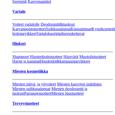
Seerumit
Kasvonaamiot
Vartalo
Voiteet vartalolle
Deodorantit&tuoksut
Karvanpoistotuotteet
Suihkusaippuat
Käsisaippuat
Kynsikosmeti
hoitotarvikkeet
Vartalokuorinta
Itseruskettavat
Hiukset
Shampoot
Hiustenhoitotuotteet
Hiusvärit
Muotoilutuotteet
Harjat ja kammat
Hiuslenkit&kampaustarvikkeet
Miesten kosmetiikka
Miesten päivä- ja yövoiteet
Miesten kasvojen puhdistus
Miesten suihkusaippuat
Miesten deodorantit ja
tuoksut
Parranajotuotteet
Miesten hiustuotteet
Terveystuotteet