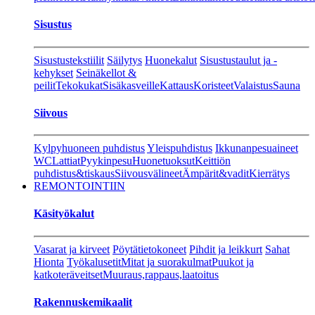
Sisustus
Sisustustekstiilit
Säilytys
Huonekalut
Sisustustaulut ja -
kehykset
Seinäkellot &
peilit
Tekokukat
Sisäkasveille
Kattaus
Koristeet
Valaistus
Sauna
Siivous
Kylpyhuoneen puhdistus
Yleispuhdistus
Ikkunanpesuaineet
WC
Lattiat
Pyykinpesu
Huonetuoksut
Keittiön
puhdistus&tiskaus
Siivousvälineet
Ämpärit&vadit
Kierrätys
REMONTOINTIIN
Käsityökalut
Vasarat ja kirveet
Pöytätietokoneet
Pihdit ja leikkurt
Sahat
Hionta
Työkalusetit
Mitat ja suorakulmat
Puukot ja
katkoteräveitset
Muuraus,rappaus,laatoitus
Rakennuskemikaalit