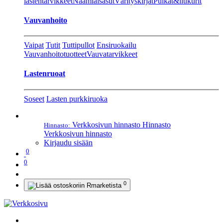
lastentarvikkeet
Naamiaisasut
Värityskirjat
Pulkat&liukurit
Vauvanhoito
Vaipat
Tutit
Tuttipullot
Ensiruokailu
Vauvanhoitotuotteet
Vauvatarvikkeet
Lastenruoat
Soseet
Lasten purkkiruoka
Verkkosivun hinnasto
Hinnasto
Hinnasto:
Verkkosivun hinnasto
Kirjaudu sisään
0
0
0