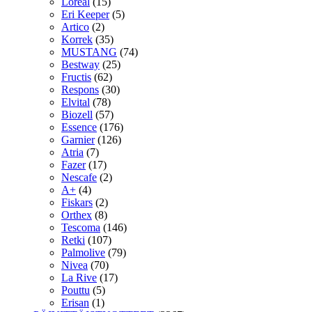
Loreal
(15)
Eri Keeper
(5)
Artico
(2)
Korrek
(35)
MUSTANG
(74)
Bestway
(25)
Fructis
(62)
Respons
(30)
Elvital
(78)
Biozell
(57)
Essence
(176)
Garnier
(126)
Atria
(7)
Fazer
(17)
Nescafe
(2)
A+
(4)
Fiskars
(2)
Orthex
(8)
Tescoma
(146)
Retki
(107)
Palmolive
(79)
Nivea
(70)
La Rive
(17)
Pouttu
(5)
Erisan
(1)