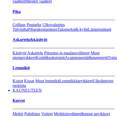
vaatteet
Miesten vaatteet
Piha
Grillaus
Puutarha
Ulkovalaistus
Talvipiha
Piharakentaminen
Talomerkit&-kyltit
Lämpömittarit
Askartelu&käsityöt
Käsityöt
Askartelu
Piirustus-ja maalausvälineet
Muut
pientarvikkeet
Kortit&paketointi
Avaimenpertät&magneetit
Toimi
Lemmikit
Koirat
Kissat
Muut lemmikit
Lemmikkitarvikkeet
Ulkolintujen
ruokinta
KAUNEUTEEN
Kasvot
Meikit
Puhdistus
Voiteet
Meikkisiveltimet&muut tarvikkeet