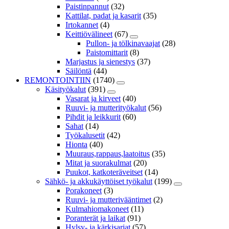
Paistinpannut
(32)
Kattilat, padat ja kasarit
(35)
Irtokannet
(4)
Keittiövälineet
(67)
Pullon- ja tölkinavaajat
(28)
Paistomittarit
(8)
Marjastus ja sienestys
(37)
Säilöntä
(44)
REMONTOINTIIN
(1740)
Käsityökalut
(391)
Vasarat ja kirveet
(40)
Ruuvi- ja mutterityökalut
(56)
Pihdit ja leikkurit
(60)
Sahat
(14)
Työkalusetit
(42)
Hionta
(40)
Muuraus,rappaus,laatoitus
(35)
Mitat ja suorakulmat
(20)
Puukot, katkoteräveitset
(14)
Sähkö- ja akkukäyttöiset työkalut
(199)
Porakoneet
(3)
Ruuvi- ja mutterivääntimet
(2)
Kulmahiomakoneet
(11)
Poranterät ja laikat
(91)
Hylsy- ja kärkisarjat
(57)