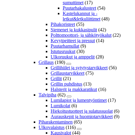
sumuttimet
(17)
Puutarhakalusteet
(54)
Kastelukannut ja -
letkut&letkuliittimet
(48)
Pihakoristeet
(55)
Siemenet ja kukkasipulit
(42)
Polttomoottori- ja sähkötyökalut
(22)
Kevytpeitteet ja pressut
(14)
Puutarhamullat
(9)
Istutusruukut
(30)
Ulkoruukut ja amppelit
(28)
Grillaus
(190)
Grillihiilet ja sytytystarvikkeet
(56)
Grillaustarvikkeet
(75)
Grillit
(21)
Grillin puhdistus
(13)
Halsterit ja makkaratikut
(16)
Talvipiha
(62)
Lumilapiot ja lumentyöntimet
(17)
Lumikolat
(6)
Hiekoitustuotteet ja sulatussuolat
(6)
Aurauskepit ja huomiotarvikkeet
(9)
Piharakentaminen
(65)
Ulkovalaistus
(116)
Kausivalot
(44)