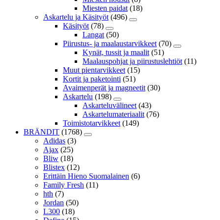
Miesten paidat
(18)
Askartelu ja Käsityöt
(496)
Käsityöt
(78)
Langat
(50)
Piirustus- ja maalaustarvikkeet
(70)
Kynät, tussit ja maalit
(51)
Maalauspohjat ja piirustuslehtiöt
(11)
Muut pientarvikkeet
(15)
Kortit ja paketointi
(51)
Avaimenperät ja magneetit
(30)
Askartelu
(198)
Askarteluvälineet
(43)
Askartelumateriaalit
(76)
Toimistotarvikkeet
(149)
BRÄNDIT
(1768)
Adidas
(3)
Ajax
(25)
Bliw
(18)
Blistex
(12)
Erittäin Hieno Suomalainen
(6)
Family Fresh
(11)
hth
(7)
Jordan
(50)
L300
(18)