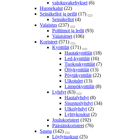
valokuvakehykset
(6)
Huonekalut
(22)
Seinäkellot ja peilit
(17)
Seinäkellot
(4)
Valaistus
(237)
Polttimot ja ledit
(93)
Valaisimet
(106)
Koristeet
(571)
Kynttilät
(171)
Hautakynttilät
(18)
Led-kynttilät
(16)
Tuoksukynttilät
(7)
Öljykynttilät
(13)
Pöytäkynttilät
(22)
Ulkotulet
(13)
Lämpökynttilät
(8)
Lyhdyt
(63)
Hautalyhdyt
(8)
Sisustuslyhdyt
(34)
Ulkolyhdyt
(2)
Lyhtykoukut
(2)
Joulukoristeet
(192)
Pääsiäiskoristeet
(76)
Sauna
(142)
Löylytuoksut
(25)