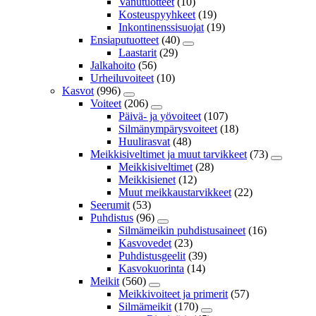
Vanutuotteet
(10)
Kosteuspyyhkeet
(19)
Inkontinenssisuojat
(19)
Ensiaputuotteet
(40)
Laastarit
(29)
Jalkahoito
(56)
Urheiluvoiteet
(10)
Kasvot
(996)
Voiteet
(206)
Päivä- ja yövoiteet
(107)
Silmänympärysvoiteet
(18)
Huulirasvat
(48)
Meikkisiveltimet ja muut tarvikkeet
(73)
Meikkisiveltimet
(28)
Meikkisienet
(12)
Muut meikkaustarvikkeet
(22)
Seerumit
(53)
Puhdistus
(96)
Silmämeikin puhdistusaineet
(16)
Kasvovedet
(23)
Puhdistusgeelit
(39)
Kasvokuorinta
(14)
Meikit
(560)
Meikkivoiteet ja primerit
(57)
Silmämeikit
(170)