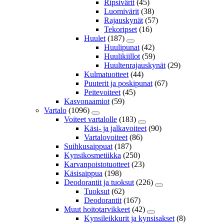
Ripsivärit
(45)
Luomivärit
(38)
Rajauskynät
(57)
Tekoripset
(16)
Huulet
(187)
Huulipunat
(42)
Huulikiillot
(59)
Huultenrajauskynät
(29)
Kulmatuotteet
(44)
Puuterit ja poskipunat
(67)
Peitevoiteet
(45)
Kasvonaamiot
(59)
Vartalo
(1096)
Voiteet vartalolle
(183)
Käsi- ja jalkavoiteet
(90)
Vartalovoiteet
(86)
Suihkusaippuat
(187)
Kynsikosmetiikka
(250)
Karvanpoistotuotteet
(23)
Käsisaippua
(198)
Deodorantit ja tuoksut
(226)
Tuoksut
(62)
Deodorantit
(167)
Muut hoitotarvikkeet
(42)
Kynsileikkurit ja kynsisakset
(8)