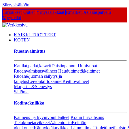
Siirry sisältöön
Tarjoukset
Outlet
Yritysasiakkaat
Rmarket
Asiakaspalvelu
Myymälät
KAIKKI TUOTTEET
KOTIIN
Ruoanvalmistus
Kattilat,padat,kasarit
Paistinpannut
Uunivuoat
Ruoanvalmistusvälineet
Hauduttimet&keittimet
Ruoan&juoman säilytys ja
kuljetus
Leivonta
Irtokannet
Keittiövälineet
Marjastus&Sienestys
Säilöntä
Kodintekniikka
Kauneus- ja hyvinvointilaitteet
Kodin turvallisuus
Tietokonetarvikkeet
Äänentoisto
Keittiön
pienkoneet
Kännykkätarvikkeet
Lämmittimet
Tuulettimet
Paristot