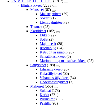
PÄIVITTÄISTUOTTEET
(3367)
Elintarvikkeet
(2238)
Mausteet
(67)
Maustejauheet
(39)
Sokerit
(1)
Liemivalmisteet
(3)
Texmex
(23)
Kastikkeet
(182)
Etikat
(22)
Soijat
(2)
Majoneesit
(28)
Ruokaöljyt
(24)
Ketsupit ja sinapit
(26)
Salaattikastikkeet
(6)
Marinointi- ja maustekastikkeet
(23)
Säilykkeet
(188)
Lihasäilykkeet
(26)
Kalasäilykkeet
(55)
Vihannessäilykkeet
(84)
Hedelmäsäilykkeet
(7)
Makeiset
(566)
Suklaat
(173)
Karkit
(221)
Purukumit
(55)
Pastillit
(93)