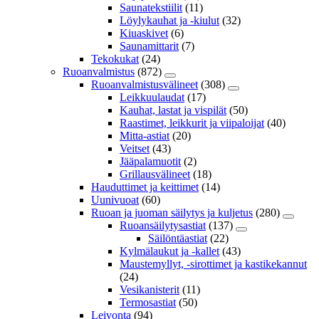
Saunatekstiilit
(11)
Löylykauhat ja -kiulut
(32)
Kiuaskivet
(6)
Saunamittarit
(7)
Tekokukat
(24)
Ruoanvalmistus
(872)
Ruoanvalmistusvälineet
(308)
Leikkuulaudat
(17)
Kauhat, lastat ja vispilät
(50)
Raastimet, leikkurit ja viipaloijat
(40)
Mitta-astiat
(20)
Veitset
(43)
Jääpalamuotit
(2)
Grillausvälineet
(18)
Hauduttimet ja keittimet
(14)
Uunivuoat
(60)
Ruoan ja juoman säilytys ja kuljetus
(280)
Ruoansäilytysastiat
(137)
Säilöntäastiat
(22)
Kylmälaukut ja -kallet
(43)
Maustemyllyt, -sirottimet ja kastikekannut
(24)
Vesikanisterit
(11)
Termosastiat
(50)
Leivonta
(94)