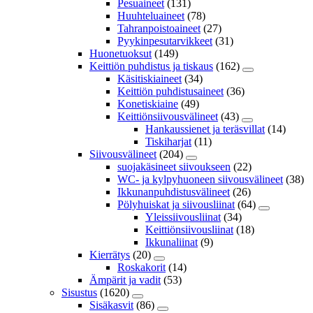
Pesuaineet
(131)
Huuhteluaineet
(78)
Tahranpoistoaineet
(27)
Pyykinpesutarvikkeet
(31)
Huonetuoksut
(149)
Keittiön puhdistus ja tiskaus
(162)
Käsitiskiaineet
(34)
Keittiön puhdistusaineet
(36)
Konetiskiaine
(49)
Keittiönsiivousvälineet
(43)
Hankaussienet ja teräsvillat
(14)
Tiskiharjat
(11)
Siivousvälineet
(204)
suojakäsineet siivoukseen
(22)
WC- ja kylpyhuoneen siivousvälineet
(38)
Ikkunanpuhdistusvälineet
(26)
Pölyhuiskat ja siivousliinat
(64)
Yleissiivousliinat
(34)
Keittiönsiivousliinat
(18)
Ikkunaliinat
(9)
Kierrätys
(20)
Roskakorit
(14)
Ämpärit ja vadit
(53)
Sisustus
(1620)
Sisäkasvit
(86)