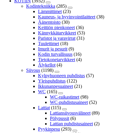
KOTIIN
(3932)
Kodintekniikka
(285)
Lämmittimet
(23)
Kauneus- ja hyvinvointilaitteet
(38)
Äänentoisto
(30)
Keittiön pienkoneet
(36)
Kännykkätarvikkeet
(53)
Paristot ja varavirrat
(31)
Tuulettimet
(18)
Imurit ja pesurit
(9)
Kodin turvallisuus
(16)
Tietokonetarvikkeet
(4)
Älykellot
(4)
Siivous
(1198)
Kylpyhuoneen puhdistus
(57)
Yleispuhdistus
(122)
Ikkunanpesuaineet
(21)
WC
(165)
WC-raikastimet
(98)
WC-puhdistusaineet
(52)
Lattiat
(115)
Lattiansiivousvälineet
(89)
Pölypussit
(6)
Lattian puhdistusaineet
(2)
Pyykinpesu
(293)