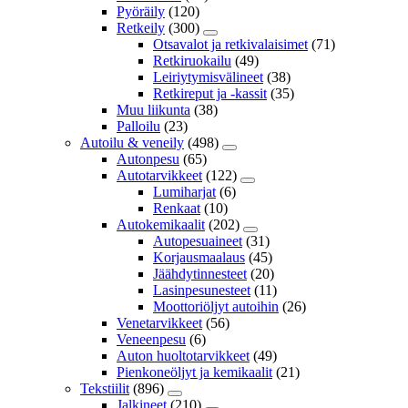
Pyöräily
(120)
Retkeily
(300)
Otsavalot ja retkivalaisimet
(71)
Retkiruokailu
(49)
Leiriytymisvälineet
(38)
Retkireput ja -kassit
(35)
Muu liikunta
(38)
Palloilu
(23)
Autoilu & veneily
(498)
Autonpesu
(65)
Autotarvikkeet
(122)
Lumiharjat
(6)
Renkaat
(10)
Autokemikaalit
(202)
Autopesuaineet
(31)
Korjausmaalaus
(45)
Jäähdytinnesteet
(20)
Lasinpesunesteet
(11)
Moottoriöljyt autoihin
(26)
Venetarvikkeet
(56)
Veneenpesu
(6)
Auton huoltotarvikkeet
(49)
Pienkoneöljyt ja kemikaalit
(21)
Tekstiilit
(896)
Jalkineet
(210)