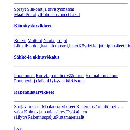
Sprayt
Silikonit ja tiivistysmassat
Maalit
Puuöljyt
Puhdistusaineet
Lakat
Kiinnitystarvikkeet
Ruuvit
Mutterit
Naulat
Teipit
Liimat
Koukut,haat,klemmarit,lukot
Köydet,ketjut,nippusiteet,lii
Sähkö-ja akkutyökalut
Porakoneet
Ruuvi- ja mutterivääntimet
Kulmahiomakone
Poranterät ja laikat
Hylsy- ja kärkisarjat
Rakennustarvikkeet
Suojavarusteet
Maalaustarvikkeet
Rakennuslämmittimet ja -
valot
Kulma- ja naulauslevyt
Työkalujen
säilytys
Rakennuspaljut
Pintamateriaalit
Lvis