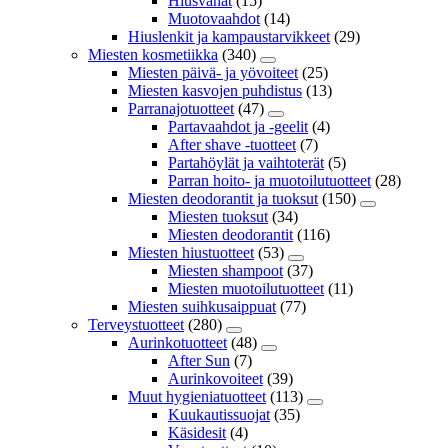
Hiusvahat
(15)
Muotovaahdot
(14)
Hiuslenkit ja kampaustarvikkeet
(29)
Miesten kosmetiikka
(340)
Miesten päivä- ja yövoiteet
(25)
Miesten kasvojen puhdistus
(13)
Parranajotuotteet
(47)
Partavaahdot ja -geelit
(4)
After shave -tuotteet
(7)
Partahöylät ja vaihtoterät
(5)
Parran hoito- ja muotoilutuotteet
(28)
Miesten deodorantit ja tuoksut
(150)
Miesten tuoksut
(34)
Miesten deodorantit
(116)
Miesten hiustuotteet
(53)
Miesten shampoot
(37)
Miesten muotoilutuotteet
(11)
Miesten suihkusaippuat
(77)
Terveystuotteet
(280)
Aurinkotuotteet
(48)
After Sun
(7)
Aurinkovoiteet
(39)
Muut hygieniatuotteet
(113)
Kuukautissuojat
(35)
Käsidesit
(4)