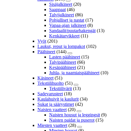
Sisäjalkineet
(20)
Saappaat
(46)
Talvijalkineet
(86)
Pohjalliset ja nastat
(17)
Vapaa-ajan jalkineet
(8)
Sandaalit/puutarhakengät
(13)
Kenkätarvikkeet
(11)
Vyöt
(201)
Laukut, reput ja lompakot
(102)
Päähineet
(144)
Lasten päähineet
(15)
Talvipäähineet
(66)
Kesäpäähineet
(21)
Juhla- ja naamiaispäähineet
(10)
Käsineet
(51)
Tekstiilihuolto
(51)
Tekstiilivärit
(13)
Sadevarusteet
(18)
Kaulahuivit ja kaulurit
(34)
Sukat ja säärystimet
(42)
Naisten vaatteet
(20)
Naisten housut ja leggingsit
(9)
Naisten paidat ja puserot
(15)
Miesten vaatteet
(28)
Miesten housut
(8)