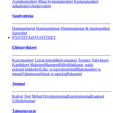
Aurinkotuotteet
Muut hygieniatuotteet
Ensiaputuotteet
Jalkahoito
Urheiluvoiteet
Suuhygienia
Hammasharjat
Hammastahnat
Hammaslangat & hammastikut
Suuvedet
PÄIVITTÄISTUOTTEET
Elintarvikkeet
Kuivatuotteet
Leivät,keksit&leivonnaiset
Texmex
Säilykkeet
Kastikkeet
Makeiset
Mausteet
Hillot
Makkarat, nakit,
pekonit,leikkeleet
Liha- ja kasviproteiinit
Maitotuotteet ja
munat
Valmisruoat
Sipsit ja snacksit
Pakasteet
Juomat
Kahvit
Teet
Mehut
Virvoitusjuomat
Energiajuomat
Kaakaot
Urheilujuomat
Taloustavarat