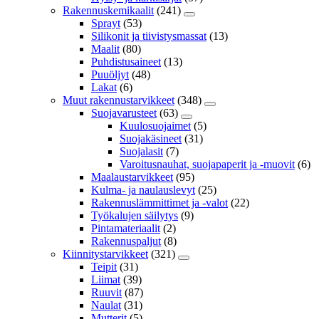
Rakennuskemikaalit
(241)
Sprayt
(53)
Silikonit ja tiivistysmassat
(13)
Maalit
(80)
Puhdistusaineet
(13)
Puuöljyt
(48)
Lakat
(6)
Muut rakennustarvikkeet
(348)
Suojavarusteet
(63)
Kuulosuojaimet
(5)
Suojakäsineet
(31)
Suojalasit
(7)
Varoitusnauhat, suojapaperit ja -muovit
(6)
Maalaustarvikkeet
(95)
Kulma- ja naulauslevyt
(25)
Rakennuslämmittimet ja -valot
(22)
Työkalujen säilytys
(9)
Pintamateriaalit
(2)
Rakennuspaljut
(8)
Kiinnitystarvikkeet
(321)
Teipit
(31)
Liimat
(39)
Ruuvit
(87)
Naulat
(31)
Mutterit
(5)