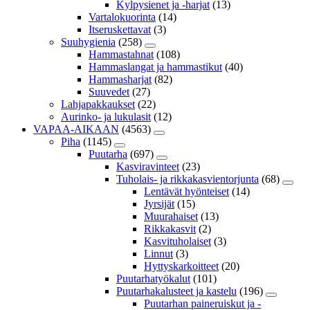
Kylpysienet ja -harjat
(13)
Vartalokuorinta
(14)
Itseruskettavat
(3)
Suuhygienia
(258)
Hammastahnat
(108)
Hammaslangat ja hammastikut
(40)
Hammasharjat
(82)
Suuvedet
(27)
Lahjapakkaukset
(22)
Aurinko- ja lukulasit
(12)
VAPAA-AIKAAN
(4563)
Piha
(1145)
Puutarha
(697)
Kasviravinteet
(23)
Tuholais- ja rikkakasvientorjunta
(68)
Lentävät hyönteiset
(14)
Jyrsijät
(15)
Muurahaiset
(13)
Rikkakasvit
(2)
Kasvituholaiset
(3)
Linnut
(3)
Hyttyskarkoitteet
(20)
Puutarhatyökalut
(101)
Puutarhakalusteet ja kastelu
(196)
Puutarhan paineruiskut ja -