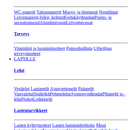
WC-paperit
Talouspaperit
Muovi- ja biopussit
Nenäliinat
Leivinpaperit,foliot, kelmut
Kertakäyttöastiat
Paisto- ja
savustuspussit
Alumiinivuoat
Leivontavuoat
Terveys
Vitamiinit ja luontaistuotteet
Painonhallinta
Urheilijan
terveystuotteet
LAPSILLE
Lelut
Vesilelut
Lautapelit
Ajanviettopelit
Palapelit
Vauvalelut
Sisäleikit
Pehmolelut
Ajoneuvot&radat
Pihapelit ja -
lelut
Nuket
Leikkisetit
Lastentarvikkeet
Lasten kylpytuotteet
Lasten hampaidenhoito
Muut