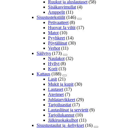
Ruukut ja aluslautaset
(58)
Sisäkasvimullat
(4)
Amppelit
(11)
Sisustustekstiilit
(146)
Petivaatteet
(8)
Huovat Ja viltit
(17)
Matot
(10)
Pyyhkeet
(14)
Pöytäliinat
(30)
Verhot
(11)
Säilytys
(173)
Naulakot
(32)
Hyllyt
(8)
Korit
(13)
Kattaus
(188)
Lasit
(21)
Mukit ja kupit
(30)
Lautaset
(17)
Aterimet
(7)
Juhlatarvikkeet
(29)
Tarjoiluastiat
(17)
Lautasliinat ja servietit
(9)
Tarjoilukannut
(10)
Jälkiruokakulhot
(11)
Sisustustaulut ja -kehykset
(16)