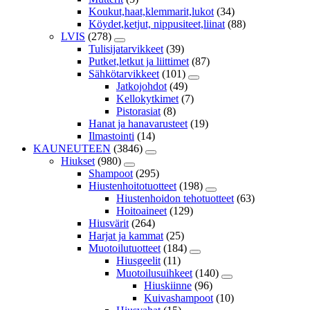
Koukut,haat,klemmarit,lukot
(34)
Köydet,ketjut, nippusiteet,liinat
(88)
LVIS
(278)
Tulisijatarvikkeet
(39)
Putket,letkut ja liittimet
(87)
Sähkötarvikkeet
(101)
Jatkojohdot
(49)
Kellokytkimet
(7)
Pistorasiat
(8)
Hanat ja hanavarusteet
(19)
Ilmastointi
(14)
KAUNEUTEEN
(3846)
Hiukset
(980)
Shampoot
(295)
Hiustenhoitotuotteet
(198)
Hiustenhoidon tehotuotteet
(63)
Hoitoaineet
(129)
Hiusvärit
(264)
Harjat ja kammat
(25)
Muotoilutuotteet
(184)
Hiusgeelit
(11)
Muotoilusuihkeet
(140)
Hiuskiinne
(96)
Kuivashampoot
(10)