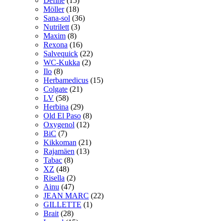
Define
(15)
Möller
(18)
Sana-sol
(36)
Nutrilett
(3)
Maxim
(8)
Rexona
(16)
Salvequick
(22)
WC-Kukka
(2)
Ilo
(8)
Herbamedicus
(15)
Colgate
(21)
LV
(58)
Herbina
(29)
Old El Paso
(8)
Oxygenol
(12)
BiC
(7)
Kikkoman
(21)
Rajamäen
(13)
Tabac
(8)
XZ
(48)
Risella
(2)
Ainu
(47)
JEAN MARC
(22)
GILLETTE
(1)
Brait
(28)