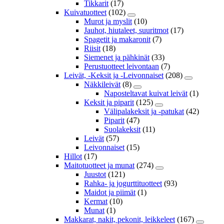
Tikkarit
(17)
Kuivatuotteet
(102)
Murot ja myslit
(10)
Jauhot, hiutaleet, suuritmot
(17)
Spagetit ja makaronit
(7)
Riisit
(18)
Siemenet ja pähkinät
(33)
Perustuotteet leivontaan
(7)
Leivät, -Keksit ja -Leivonnaiset
(208)
Näkkileivät
(8)
Naposteltavat kuivat leivät
(1)
Keksit ja piparit
(125)
Välipalakeksit ja -patukat
(42)
Piparit
(47)
Suolakeksit
(11)
Leivät
(57)
Leivonnaiset
(15)
Hillot
(17)
Maitotuotteet ja munat
(274)
Juustot
(121)
Rahka- ja jogurttituotteet
(93)
Maidot ja piimät
(1)
Kermat
(10)
Munat
(1)
Makkarat, nakit, pekonit, leikkeleet
(167)