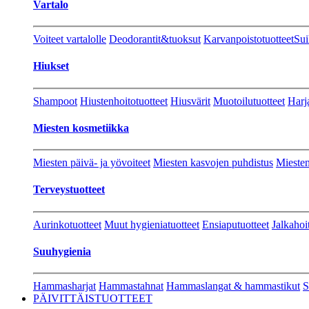
Vartalo
Voiteet vartalolle
Deodorantit&tuoksut
Karvanpoistotuotteet
Sui
Hiukset
Shampoot
Hiustenhoitotuotteet
Hiusvärit
Muotoilutuotteet
Harj
Miesten kosmetiikka
Miesten päivä- ja yövoiteet
Miesten kasvojen puhdistus
Miesten
Terveystuotteet
Aurinkotuotteet
Muut hygieniatuotteet
Ensiaputuotteet
Jalkahoi
Suuhygienia
Hammasharjat
Hammastahnat
Hammaslangat & hammastikut
S
PÄIVITTÄISTUOTTEET