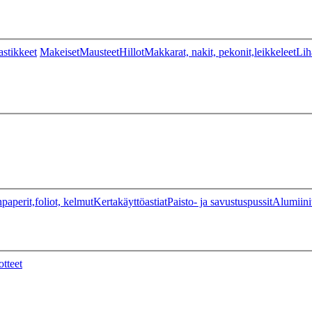
stikkeet
Makeiset
Mausteet
Hillot
Makkarat, nakit, pekonit,leikkeleet
Lih
paperit,foliot, kelmut
Kertakäyttöastiat
Paisto- ja savustuspussit
Alumiini
otteet