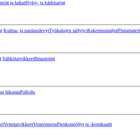
erät ja laikat
Hylsy- ja kärkisarjat
ot
Kulma- ja naulauslevyt
Työkalujen säilytys
Rakennuspaljut
Pintamateri
t
Sähkötarvikkeet
Ilmastointi
u liikunta
Palloilu
et
Venetarvikkeet
Veneenpesu
Pienkoneöljyt ja -kemikaalit