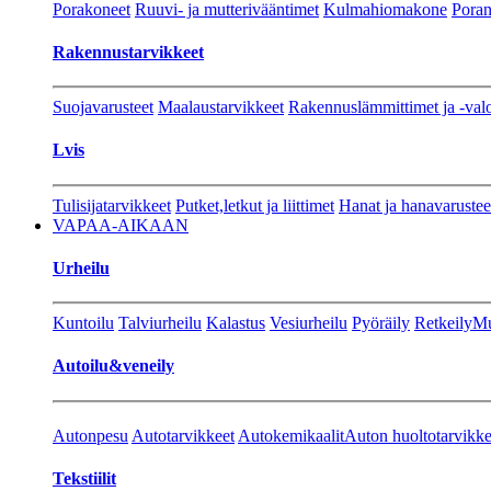
Porakoneet
Ruuvi- ja mutterivääntimet
Kulmahiomakone
Porant
Rakennustarvikkeet
Suojavarusteet
Maalaustarvikkeet
Rakennuslämmittimet ja -val
Lvis
Tulisijatarvikkeet
Putket,letkut ja liittimet
Hanat ja hanavarustee
VAPAA-AIKAAN
Urheilu
Kuntoilu
Talviurheilu
Kalastus
Vesiurheilu
Pyöräily
Retkeily
Mu
Autoilu&veneily
Autonpesu
Autotarvikkeet
Autokemikaalit
Auton huoltotarvikke
Tekstiilit