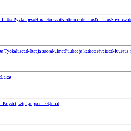
C
Lattiat
Pyykinpesu
Huonetuoksut
Keittiön puhdistus&tiskaus
Siivousväl
ta
Työkalusetit
Mitat ja suorakulmat
Puukot ja katkoteräveitset
Muuraus,r
t
Lakat
ot
Köydet,ketjut,nippusiteet,liinat