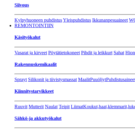
Siivous
Kylpyhuoneen puhdistus
Yleispuhdistus
Ikkunanpesuaineet
W
REMONTOINTIIN
Käsityökalut
Vasarat ja kirveet
Pöytätietokoneet
Pihdit ja leikkurt
Sahat
Hion
Rakennuskemikaalit
Sprayt
Silikonit ja tiivistysmassat
Maalit
Puuöljyt
Puhdistusainee
Kiinnitystarvikkeet
Ruuvit
Mutterit
Naulat
Teipit
Liimat
Koukut,haat,klemmarit,luk
Sähkö-ja akkutyökalut