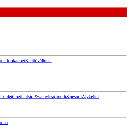
onta
Irtokannet
Keittiövälineet
t
Tuulettimet
Paristot&varavirrat
Imurit&pesurit
Älykellot
auna