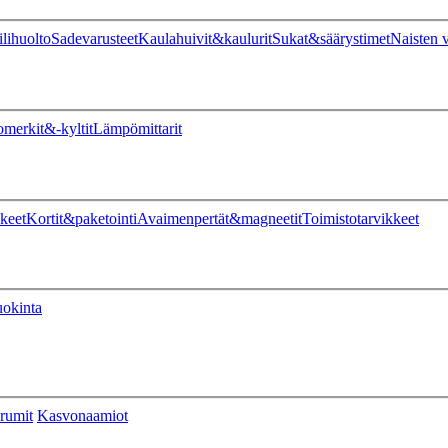
ilihuolto
Sadevarusteet
Kaulahuivit&kaulurit
Sukat&säärystimet
Naisten v
omerkit&-kyltit
Lämpömittarit
keet
Kortit&paketointi
Avaimenpertät&magneetit
Toimistotarvikkeet
uokinta
rumit
Kasvonaamiot