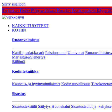
Siirry sisältöön
Tarjoukset
Outlet
Yritysasiakkaat
Rmarket
Asiakaspalvelu
Myymälä
KAIKKI TUOTTEET
KOTIIN
Ruoanvalmistus
Kattilat,padat,kasarit
Paistinpannut
Uunivuoat
Ruoanvalmistusv
Marjastus&Sienestys
Säilöntä
Kodintekniikka
Kauneus- ja hyvinvointilaitteet
Kodin turvallisuus
Tietokonetar
Sisustus
Sisustustekstiilit
Säilytys
Huonekalut
Sisustustaulut ja -kehykse