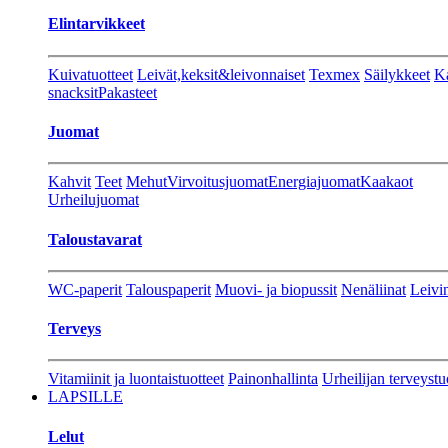
Elintarvikkeet
Kuivatuotteet
Leivät,keksit&leivonnaiset
Texmex
Säilykkeet
Ka
snacksit
Pakasteet
Juomat
Kahvit
Teet
Mehut
Virvoitusjuomat
Energiajuomat
Kaakaot
Urheilujuomat
Taloustavarat
WC-paperit
Talouspaperit
Muovi- ja biopussit
Nenäliinat
Leivin
Terveys
Vitamiinit ja luontaistuotteet
Painonhallinta
Urheilijan terveystu
LAPSILLE
Lelut