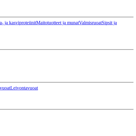
a- ja kasviproteiinit
Maitotuotteet ja munat
Valmisruoat
Sipsit ja
vuoat
Leivontavuoat