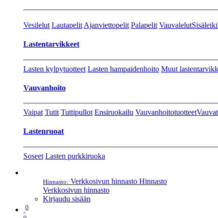
Vesilelut
Lautapelit
Ajanviettopelit
Palapelit
Vauvalelut
Sisäleiki
Lastentarvikkeet
Lasten kylpytuotteet
Lasten hampaidenhoito
Muut lastentarvikk
Vauvanhoito
Vaipat
Tutit
Tuttipullot
Ensiruokailu
Vauvanhoitotuotteet
Vauvat
Lastenruoat
Soseet
Lasten purkkiruoka
Verkkosivun hinnasto
Hinnasto
Hinnasto:
Verkkosivun hinnasto
Kirjaudu sisään
0
0