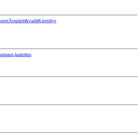
ineet
Ämpärit&vadit
Kierrätys
appaus,laatoitus