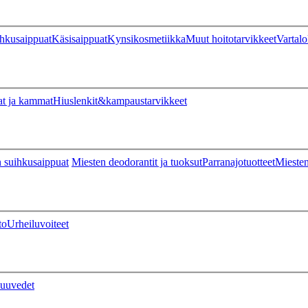
hkusaippuat
Käsisaippuat
Kynsikosmetiikka
Muut hoitotarvikkeet
Vartalo
at ja kammat
Hiuslenkit&kampaustarvikkeet
 suihkusaippuat
Miesten deodorantit ja tuoksut
Parranajotuotteet
Miesten
to
Urheiluvoiteet
uuvedet