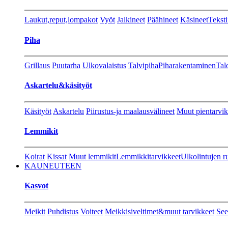
Laukut,reput,lompakot
Vyöt
Jalkineet
Päähineet
Käsineet
Teksti
Piha
Grillaus
Puutarha
Ulkovalaistus
Talvipiha
Piharakentaminen
Tal
Askartelu&käsityöt
Käsityöt
Askartelu
Piirustus-ja maalausvälineet
Muut pientarvik
Lemmikit
Koirat
Kissat
Muut lemmikit
Lemmikkitarvikkeet
Ulkolintujen r
KAUNEUTEEN
Kasvot
Meikit
Puhdistus
Voiteet
Meikkisiveltimet&muut tarvikkeet
See