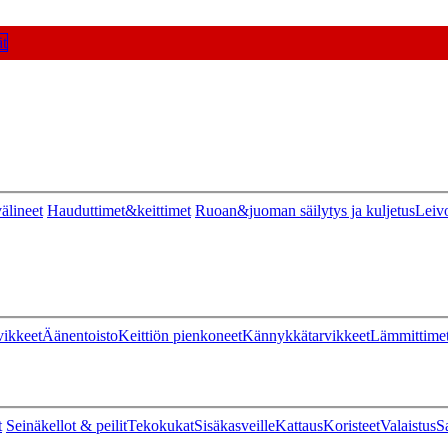
t
älineet
Hauduttimet&keittimet
Ruoan&juoman säilytys ja kuljetus
Leiv
vikkeet
Äänentoisto
Keittiön pienkoneet
Kännykkätarvikkeet
Lämmittime
t
Seinäkellot & peilit
Tekokukat
Sisäkasveille
Kattaus
Koristeet
Valaistus
S