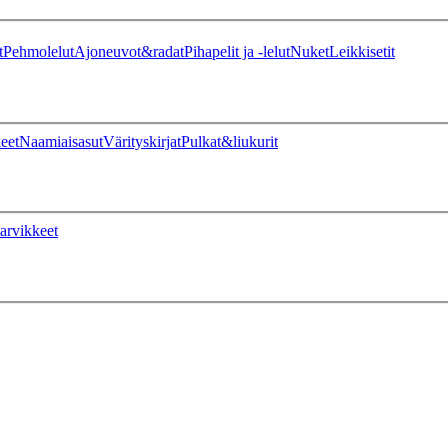
t
Pehmolelut
Ajoneuvot&radat
Pihapelit ja -lelut
Nuket
Leikkisetit
eet
Naamiaisasut
Värityskirjat
Pulkat&liukurit
arvikkeet