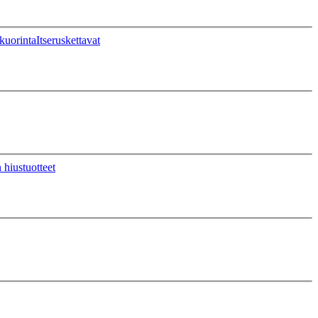
kuorinta
Itseruskettavat
 hiustuotteet