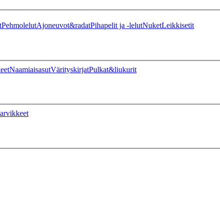
t
Pehmolelut
Ajoneuvot&radat
Pihapelit ja -lelut
Nuket
Leikkisetit
eet
Naamiaisasut
Värityskirjat
Pulkat&liukurit
arvikkeet