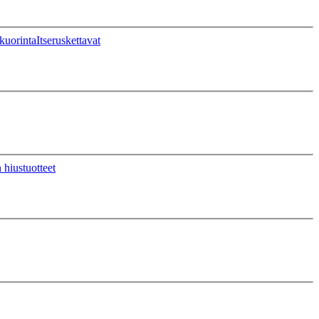
kuorinta
Itseruskettavat
 hiustuotteet