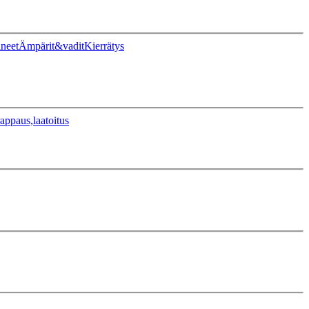
ineet
Ämpärit&vadit
Kierrätys
appaus,laatoitus