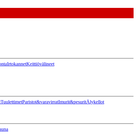
onta
Irtokannet
Keittiövälineet
t
Tuulettimet
Paristot&varavirrat
Imurit&pesurit
Älykellot
auna