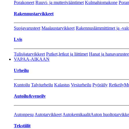
Porakoneet
Ruuvi- ja mutterivääntimet
Kulmahiomakone
Porant
Rakennustarvikkeet
Suojavarusteet
Maalaustarvikkeet
Rakennuslämmittimet ja -val
Lvis
Tulisijatarvikkeet
Putket,letkut ja liittimet
Hanat ja hanavarustee
VAPAA-AIKAAN
Urheilu
Kuntoilu
Talviurheilu
Kalastus
Vesiurheilu
Pyöräily
Retkeily
Mu
Autoilu&veneily
Autonpesu
Autotarvikkeet
Autokemikaalit
Auton huoltotarvikke
Tekstiilit