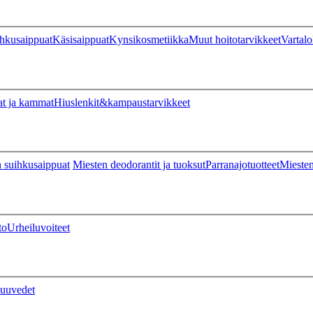
hkusaippuat
Käsisaippuat
Kynsikosmetiikka
Muut hoitotarvikkeet
Vartalo
at ja kammat
Hiuslenkit&kampaustarvikkeet
 suihkusaippuat
Miesten deodorantit ja tuoksut
Parranajotuotteet
Miesten
to
Urheiluvoiteet
uuvedet