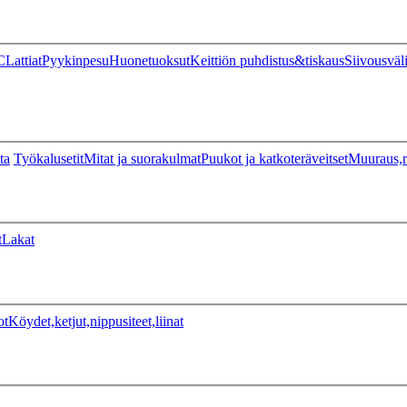
C
Lattiat
Pyykinpesu
Huonetuoksut
Keittiön puhdistus&tiskaus
Siivousväl
ta
Työkalusetit
Mitat ja suorakulmat
Puukot ja katkoteräveitset
Muuraus,r
t
Lakat
ot
Köydet,ketjut,nippusiteet,liinat