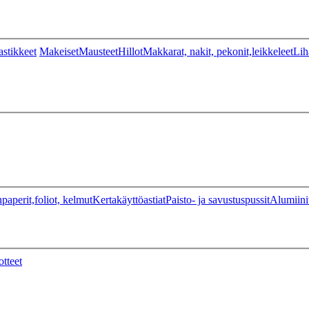
stikkeet
Makeiset
Mausteet
Hillot
Makkarat, nakit, pekonit,leikkeleet
Lih
paperit,foliot, kelmut
Kertakäyttöastiat
Paisto- ja savustuspussit
Alumiini
otteet