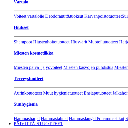
Vartalo
Voiteet vartalolle
Deodorantit&tuoksut
Karvanpoistotuotteet
Sui
Hiukset
Shampoot
Hiustenhoitotuotteet
Hiusvärit
Muotoilutuotteet
Harj
Miesten kosmetiikka
Miesten päivä- ja yövoiteet
Miesten kasvojen puhdistus
Miesten
Terveystuotteet
Aurinkotuotteet
Muut hygieniatuotteet
Ensiaputuotteet
Jalkahoi
Suuhygienia
Hammasharjat
Hammastahnat
Hammaslangat & hammastikut
S
PÄIVITTÄISTUOTTEET