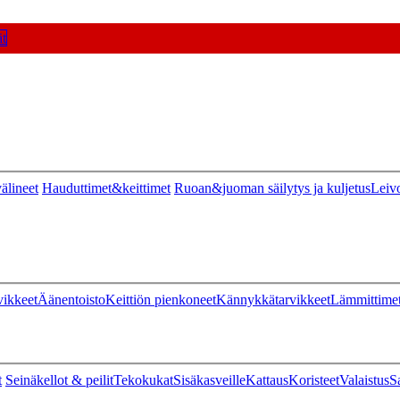
t
älineet
Hauduttimet&keittimet
Ruoan&juoman säilytys ja kuljetus
Leiv
vikkeet
Äänentoisto
Keittiön pienkoneet
Kännykkätarvikkeet
Lämmittime
t
Seinäkellot & peilit
Tekokukat
Sisäkasveille
Kattaus
Koristeet
Valaistus
S