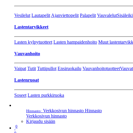
Vesilelut
Lautapelit
Ajanviettopelit
Palapelit
Vauvalelut
Sisäleiki
Lastentarvikkeet
Lasten kylpytuotteet
Lasten hampaidenhoito
Muut lastentarvikk
Vauvanhoito
Vaipat
Tutit
Tuttipullot
Ensiruokailu
Vauvanhoitotuotteet
Vauvat
Lastenruoat
Soseet
Lasten purkkiruoka
Verkkosivun hinnasto
Hinnasto
Hinnasto:
Verkkosivun hinnasto
Kirjaudu sisään
0
0