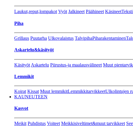
Laukut,reput,lompakot
Vyöt
Jalkineet
Päähineet
Käsineet
Teksti
Piha
Grillaus
Puutarha
Ulkovalaistus
Talvipiha
Piharakentaminen
Tal
Askartelu&käsityöt
Käsityöt
Askartelu
Piirustus-ja maalausvälineet
Muut pientarvik
Lemmikit
Koirat
Kissat
Muut lemmikit
Lemmikkitarvikkeet
Ulkolintujen r
KAUNEUTEEN
Kasvot
Meikit
Puhdistus
Voiteet
Meikkisiveltimet&muut tarvikkeet
See