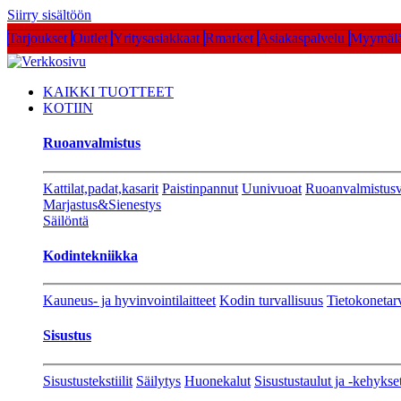
Siirry sisältöön
Tarjoukset
Outlet
Yritysasiakkaat
Rmarket
Asiakaspalvelu
Myymälä
KAIKKI TUOTTEET
KOTIIN
Ruoanvalmistus
Kattilat,padat,kasarit
Paistinpannut
Uunivuoat
Ruoanvalmistusv
Marjastus&Sienestys
Säilöntä
Kodintekniikka
Kauneus- ja hyvinvointilaitteet
Kodin turvallisuus
Tietokonetar
Sisustus
Sisustustekstiilit
Säilytys
Huonekalut
Sisustustaulut ja -kehykse