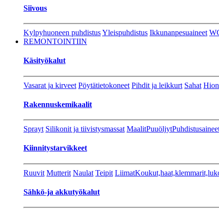
Siivous
Kylpyhuoneen puhdistus
Yleispuhdistus
Ikkunanpesuaineet
W
REMONTOINTIIN
Käsityökalut
Vasarat ja kirveet
Pöytätietokoneet
Pihdit ja leikkurt
Sahat
Hion
Rakennuskemikaalit
Sprayt
Silikonit ja tiivistysmassat
Maalit
Puuöljyt
Puhdistusainee
Kiinnitystarvikkeet
Ruuvit
Mutterit
Naulat
Teipit
Liimat
Koukut,haat,klemmarit,luk
Sähkö-ja akkutyökalut