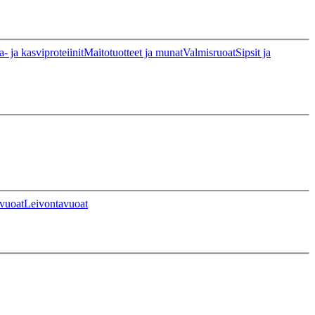
a- ja kasviproteiinit
Maitotuotteet ja munat
Valmisruoat
Sipsit ja
vuoat
Leivontavuoat