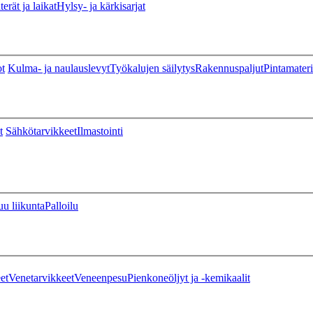
erät ja laikat
Hylsy- ja kärkisarjat
ot
Kulma- ja naulauslevyt
Työkalujen säilytys
Rakennuspaljut
Pintamateri
t
Sähkötarvikkeet
Ilmastointi
u liikunta
Palloilu
et
Venetarvikkeet
Veneenpesu
Pienkoneöljyt ja -kemikaalit