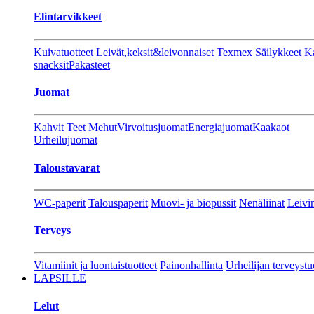
Elintarvikkeet
Kuivatuotteet
Leivät,keksit&leivonnaiset
Texmex
Säilykkeet
Ka
snacksit
Pakasteet
Juomat
Kahvit
Teet
Mehut
Virvoitusjuomat
Energiajuomat
Kaakaot
Urheilujuomat
Taloustavarat
WC-paperit
Talouspaperit
Muovi- ja biopussit
Nenäliinat
Leivin
Terveys
Vitamiinit ja luontaistuotteet
Painonhallinta
Urheilijan terveystu
LAPSILLE
Lelut