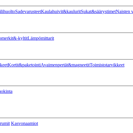
ilihuolto
Sadevarusteet
Kaulahuivit&kaulurit
Sukat&säärystimet
Naisten v
omerkit&-kyltit
Lämpömittarit
keet
Kortit&paketointi
Avaimenpertät&magneetit
Toimistotarvikkeet
uokinta
rumit
Kasvonaamiot