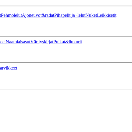
t
Pehmolelut
Ajoneuvot&radat
Pihapelit ja -lelut
Nuket
Leikkisetit
eet
Naamiaisasut
Värityskirjat
Pulkat&liukurit
arvikkeet