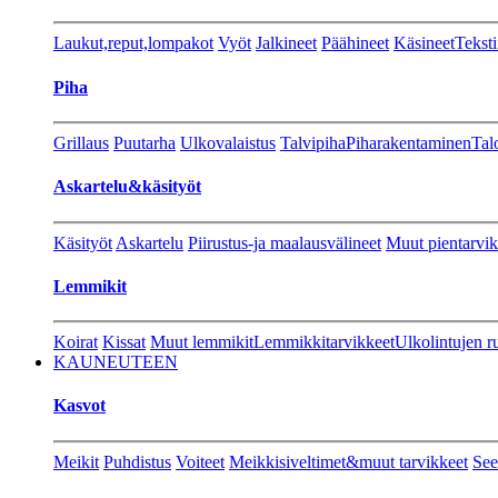
Laukut,reput,lompakot
Vyöt
Jalkineet
Päähineet
Käsineet
Teksti
Piha
Grillaus
Puutarha
Ulkovalaistus
Talvipiha
Piharakentaminen
Tal
Askartelu&käsityöt
Käsityöt
Askartelu
Piirustus-ja maalausvälineet
Muut pientarvik
Lemmikit
Koirat
Kissat
Muut lemmikit
Lemmikkitarvikkeet
Ulkolintujen r
KAUNEUTEEN
Kasvot
Meikit
Puhdistus
Voiteet
Meikkisiveltimet&muut tarvikkeet
See