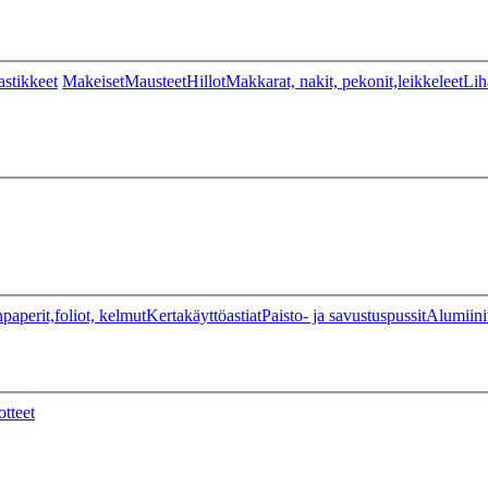
stikkeet
Makeiset
Mausteet
Hillot
Makkarat, nakit, pekonit,leikkeleet
Lih
paperit,foliot, kelmut
Kertakäyttöastiat
Paisto- ja savustuspussit
Alumiini
otteet