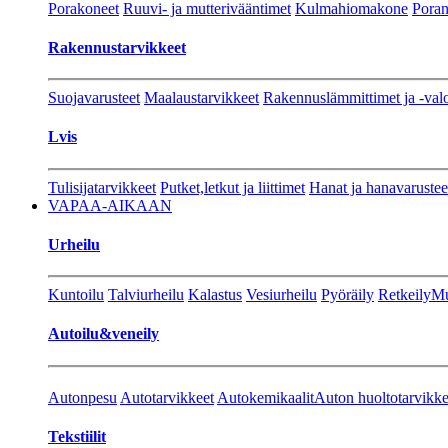
Porakoneet
Ruuvi- ja mutterivääntimet
Kulmahiomakone
Porant
Rakennustarvikkeet
Suojavarusteet
Maalaustarvikkeet
Rakennuslämmittimet ja -val
Lvis
Tulisijatarvikkeet
Putket,letkut ja liittimet
Hanat ja hanavarustee
VAPAA-AIKAAN
Urheilu
Kuntoilu
Talviurheilu
Kalastus
Vesiurheilu
Pyöräily
Retkeily
Mu
Autoilu&veneily
Autonpesu
Autotarvikkeet
Autokemikaalit
Auton huoltotarvikke
Tekstiilit