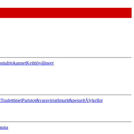
onta
Irtokannet
Keittiövälineet
t
Tuulettimet
Paristot&varavirrat
Imurit&pesurit
Älykellot
auna