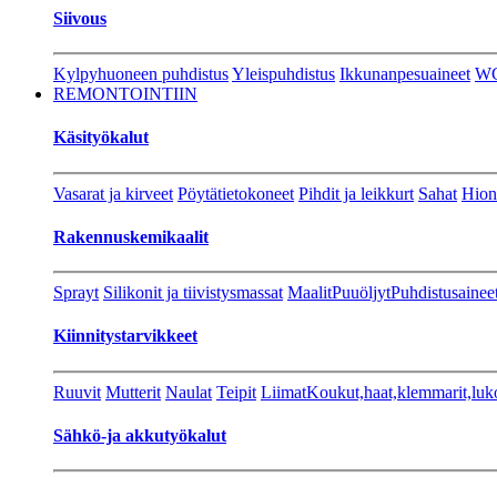
Siivous
Kylpyhuoneen puhdistus
Yleispuhdistus
Ikkunanpesuaineet
W
REMONTOINTIIN
Käsityökalut
Vasarat ja kirveet
Pöytätietokoneet
Pihdit ja leikkurt
Sahat
Hion
Rakennuskemikaalit
Sprayt
Silikonit ja tiivistysmassat
Maalit
Puuöljyt
Puhdistusainee
Kiinnitystarvikkeet
Ruuvit
Mutterit
Naulat
Teipit
Liimat
Koukut,haat,klemmarit,luk
Sähkö-ja akkutyökalut