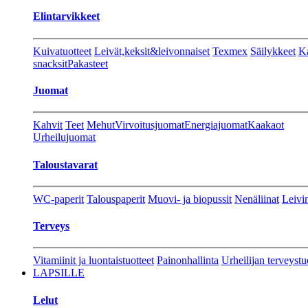
Elintarvikkeet
Kuivatuotteet
Leivät,keksit&leivonnaiset
Texmex
Säilykkeet
Ka
snacksit
Pakasteet
Juomat
Kahvit
Teet
Mehut
Virvoitusjuomat
Energiajuomat
Kaakaot
Urheilujuomat
Taloustavarat
WC-paperit
Talouspaperit
Muovi- ja biopussit
Nenäliinat
Leivin
Terveys
Vitamiinit ja luontaistuotteet
Painonhallinta
Urheilijan terveystu
LAPSILLE
Lelut