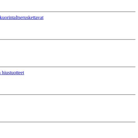
kuorinta
Itseruskettavat
 hiustuotteet