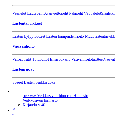
Vesilelut
Lautapelit
Ajanviettopelit
Palapelit
Vauvalelut
Sisäleiki
Lastentarvikkeet
Lasten kylpytuotteet
Lasten hampaidenhoito
Muut lastentarvikk
Vauvanhoito
Vaipat
Tutit
Tuttipullot
Ensiruokailu
Vauvanhoitotuotteet
Vauvat
Lastenruoat
Soseet
Lasten purkkiruoka
Verkkosivun hinnasto
Hinnasto
Hinnasto:
Verkkosivun hinnasto
Kirjaudu sisään
0
0