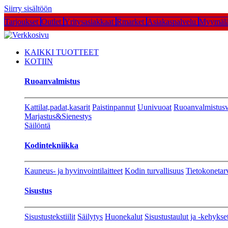
Siirry sisältöön
Tarjoukset
Outlet
Yritysasiakkaat
Rmarket
Asiakaspalvelu
Myymälä
KAIKKI TUOTTEET
KOTIIN
Ruoanvalmistus
Kattilat,padat,kasarit
Paistinpannut
Uunivuoat
Ruoanvalmistusv
Marjastus&Sienestys
Säilöntä
Kodintekniikka
Kauneus- ja hyvinvointilaitteet
Kodin turvallisuus
Tietokonetar
Sisustus
Sisustustekstiilit
Säilytys
Huonekalut
Sisustustaulut ja -kehykse