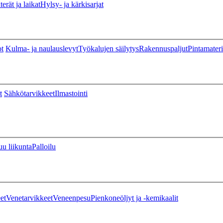
erät ja laikat
Hylsy- ja kärkisarjat
ot
Kulma- ja naulauslevyt
Työkalujen säilytys
Rakennuspaljut
Pintamateri
t
Sähkötarvikkeet
Ilmastointi
u liikunta
Palloilu
et
Venetarvikkeet
Veneenpesu
Pienkoneöljyt ja -kemikaalit