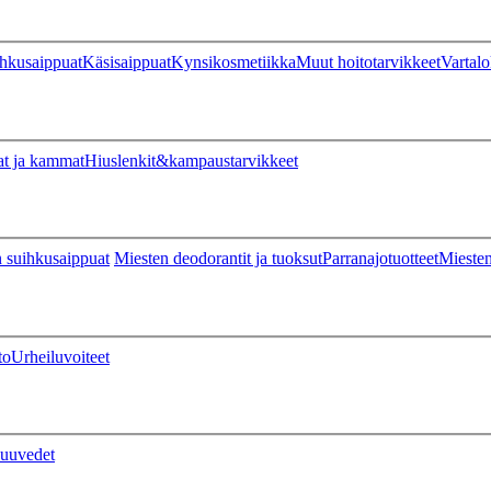
hkusaippuat
Käsisaippuat
Kynsikosmetiikka
Muut hoitotarvikkeet
Vartalo
at ja kammat
Hiuslenkit&kampaustarvikkeet
 suihkusaippuat
Miesten deodorantit ja tuoksut
Parranajotuotteet
Miesten
to
Urheiluvoiteet
uuvedet