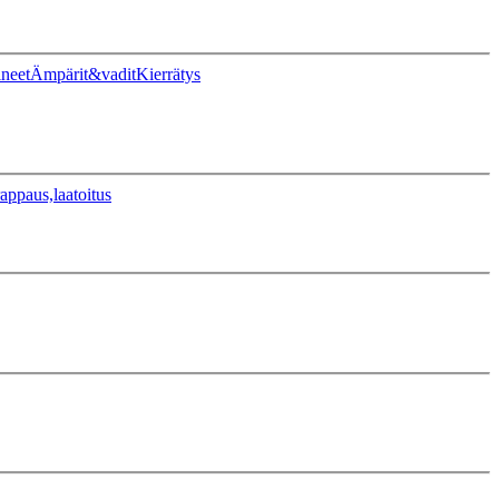
ineet
Ämpärit&vadit
Kierrätys
appaus,laatoitus