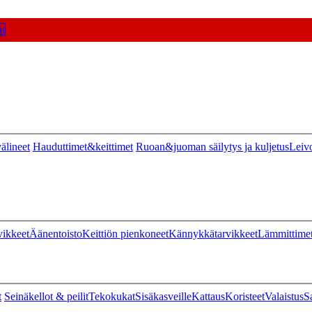
t
älineet
Hauduttimet&keittimet
Ruoan&juoman säilytys ja kuljetus
Leiv
vikkeet
Äänentoisto
Keittiön pienkoneet
Kännykkätarvikkeet
Lämmittime
t
Seinäkellot & peilit
Tekokukat
Sisäkasveille
Kattaus
Koristeet
Valaistus
S