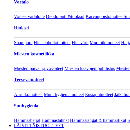
Vartalo
Voiteet vartalolle
Deodorantit&tuoksut
Karvanpoistotuotteet
Sui
Hiukset
Shampoot
Hiustenhoitotuotteet
Hiusvärit
Muotoilutuotteet
Harj
Miesten kosmetiikka
Miesten päivä- ja yövoiteet
Miesten kasvojen puhdistus
Miesten
Terveystuotteet
Aurinkotuotteet
Muut hygieniatuotteet
Ensiaputuotteet
Jalkahoi
Suuhygienia
Hammasharjat
Hammastahnat
Hammaslangat & hammastikut
S
PÄIVITTÄISTUOTTEET