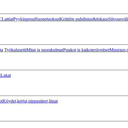
C
Lattiat
Pyykinpesu
Huonetuoksut
Keittiön puhdistus&tiskaus
Siivousväl
ta
Työkalusetit
Mitat ja suorakulmat
Puukot ja katkoteräveitset
Muuraus,r
t
Lakat
ot
Köydet,ketjut,nippusiteet,liinat