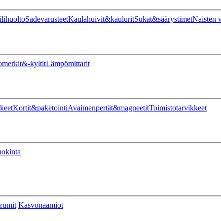
ilihuolto
Sadevarusteet
Kaulahuivit&kaulurit
Sukat&säärystimet
Naisten v
omerkit&-kyltit
Lämpömittarit
keet
Kortit&paketointi
Avaimenpertät&magneetit
Toimistotarvikkeet
uokinta
rumit
Kasvonaamiot