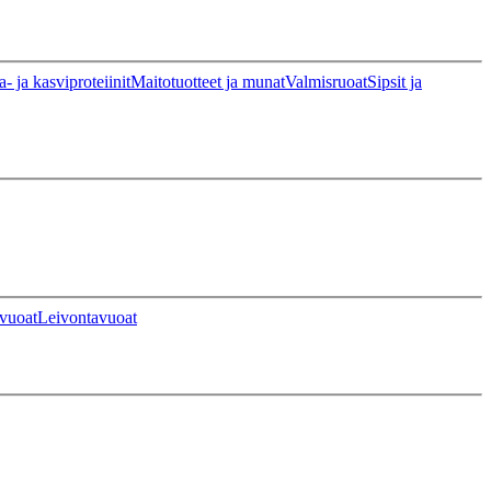
a- ja kasviproteiinit
Maitotuotteet ja munat
Valmisruoat
Sipsit ja
vuoat
Leivontavuoat