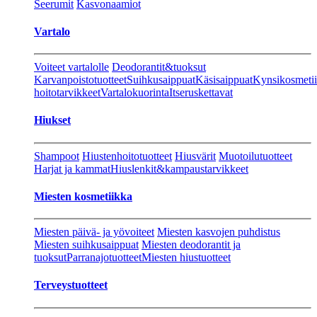
Seerumit
Kasvonaamiot
Vartalo
Voiteet vartalolle
Deodorantit&tuoksut
Karvanpoistotuotteet
Suihkusaippuat
Käsisaippuat
Kynsikosmeti
hoitotarvikkeet
Vartalokuorinta
Itseruskettavat
Hiukset
Shampoot
Hiustenhoitotuotteet
Hiusvärit
Muotoilutuotteet
Harjat ja kammat
Hiuslenkit&kampaustarvikkeet
Miesten kosmetiikka
Miesten päivä- ja yövoiteet
Miesten kasvojen puhdistus
Miesten suihkusaippuat
Miesten deodorantit ja
tuoksut
Parranajotuotteet
Miesten hiustuotteet
Terveystuotteet