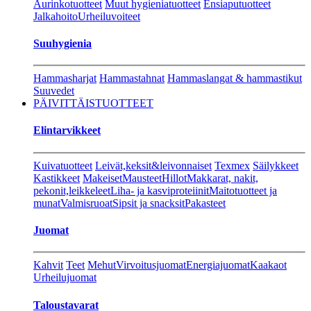
Aurinkotuotteet
Muut hygieniatuotteet
Ensiaputuotteet
Jalkahoito
Urheiluvoiteet
Suuhygienia
Hammasharjat
Hammastahnat
Hammaslangat & hammastikut
Suuvedet
PÄIVITTÄISTUOTTEET
Elintarvikkeet
Kuivatuotteet
Leivät,keksit&leivonnaiset
Texmex
Säilykkeet
Kastikkeet
Makeiset
Mausteet
Hillot
Makkarat, nakit,
pekonit,leikkeleet
Liha- ja kasviproteiinit
Maitotuotteet ja
munat
Valmisruoat
Sipsit ja snacksit
Pakasteet
Juomat
Kahvit
Teet
Mehut
Virvoitusjuomat
Energiajuomat
Kaakaot
Urheilujuomat
Taloustavarat