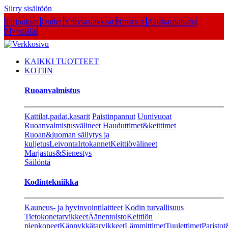
Siirry sisältöön
Tarjoukset
Outlet
Yritysasiakkaat
Rmarket
Asiakaspalvelu
Myymälät
KAIKKI TUOTTEET
KOTIIN
Ruoanvalmistus
Kattilat,padat,kasarit
Paistinpannut
Uunivuoat
Ruoanvalmistusvälineet
Hauduttimet&keittimet
Ruoan&juoman säilytys ja
kuljetus
Leivonta
Irtokannet
Keittiövälineet
Marjastus&Sienestys
Säilöntä
Kodintekniikka
Kauneus- ja hyvinvointilaitteet
Kodin turvallisuus
Tietokonetarvikkeet
Äänentoisto
Keittiön
pienkoneet
Kännykkätarvikkeet
Lämmittimet
Tuulettimet
Paristot