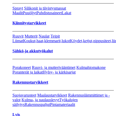
Sprayt
Silikonit ja tiivistysmassat
Maalit
Puuöljyt
Puhdistusaineet
Lakat
Kiinnitystarvikkeet
Ruuvit
Mutterit
Naulat
Teipit
Liimat
Koukut,haat,klemmarit,lukot
Köydet,ketjut,nippusiteet,lii
Sähkö-ja akkutyökalut
Porakoneet
Ruuvi- ja mutterivääntimet
Kulmahiomakone
Poranterät ja laikat
Hylsy- ja kärkisarjat
Rakennustarvikkeet
Suojavarusteet
Maalaustarvikkeet
Rakennuslämmittimet ja -
valot
Kulma- ja naulauslevyt
Työkalujen
säilytys
Rakennuspaljut
Pintamateriaalit
Lvis