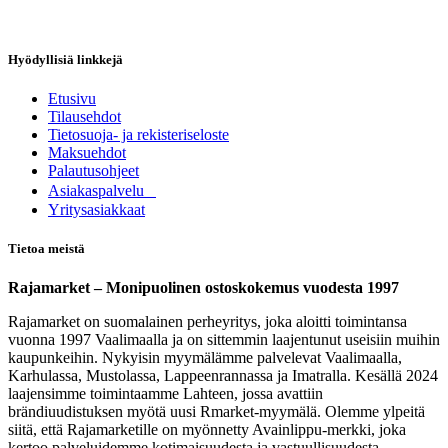
Hyödyllisiä linkkejä
Etusivu
Tilausehdot
Tietosuoja- ja rekisteriseloste
Maksuehdot
Palautusohjeet
Asia​k​aspalvelu
​Yritysasiakkaat
Tietoa meistä
Rajamarket – Monipuolinen ostoskokemus vuodesta 1997
Rajamarket on suomalainen perheyritys, joka aloitti toimintansa
vuonna 1997 Vaalimaalla ja on sittemmin laajentunut useisiin muihin
kaupunkeihin. Nykyisin myymälämme palvelevat Vaalimaalla,
Karhulassa, Mustolassa, Lappeenrannassa ja Imatralla. Kesällä 2024
laajensimme toimintaamme Lahteen, jossa avattiin
brändiuudistuksen myötä uusi Rmarket-myymälä. Olemme ylpeitä
siitä, että Rajamarketille on myönnetty Avainlippu-merkki, joka
kertoo palveluidemme kotimaisuudesta ja vastuullisuudesta.