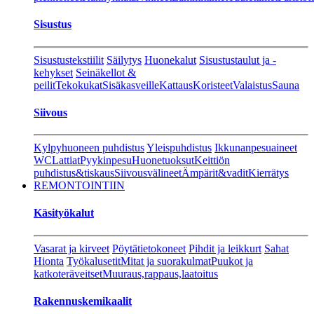
Sisustus
Sisustustekstiilit
Säilytys
Huonekalut
Sisustustaulut ja -
kehykset
Seinäkellot &
peilit
Tekokukat
Sisäkasveille
Kattaus
Koristeet
Valaistus
Sauna
Siivous
Kylpyhuoneen puhdistus
Yleispuhdistus
Ikkunanpesuaineet
WC
Lattiat
Pyykinpesu
Huonetuoksut
Keittiön
puhdistus&tiskaus
Siivousvälineet
Ämpärit&vadit
Kierrätys
REMONTOINTIIN
Käsityökalut
Vasarat ja kirveet
Pöytätietokoneet
Pihdit ja leikkurt
Sahat
Hionta
Työkalusetit
Mitat ja suorakulmat
Puukot ja
katkoteräveitset
Muuraus,rappaus,laatoitus
Rakennuskemikaalit