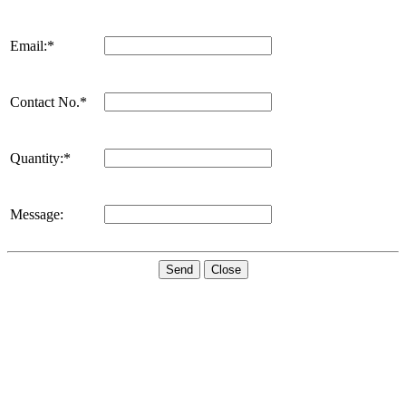
Email:*
Contact No.*
Quantity:*
Message:
Send
Close