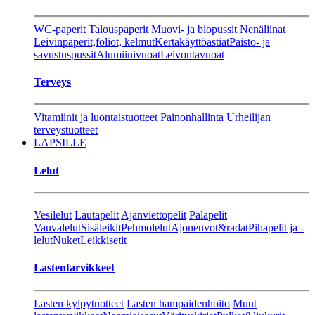
WC-paperit
Talouspaperit
Muovi- ja biopussit
Nenäliinat
Leivinpaperit,foliot, kelmut
Kertakäyttöastiat
Paisto- ja
savustuspussit
Alumiinivuoat
Leivontavuoat
Terveys
Vitamiinit ja luontaistuotteet
Painonhallinta
Urheilijan
terveystuotteet
LAPSILLE
Lelut
Vesilelut
Lautapelit
Ajanviettopelit
Palapelit
Vauvalelut
Sisäleikit
Pehmolelut
Ajoneuvot&radat
Pihapelit ja -
lelut
Nuket
Leikkisetit
Lastentarvikkeet
Lasten kylpytuotteet
Lasten hampaidenhoito
Muut