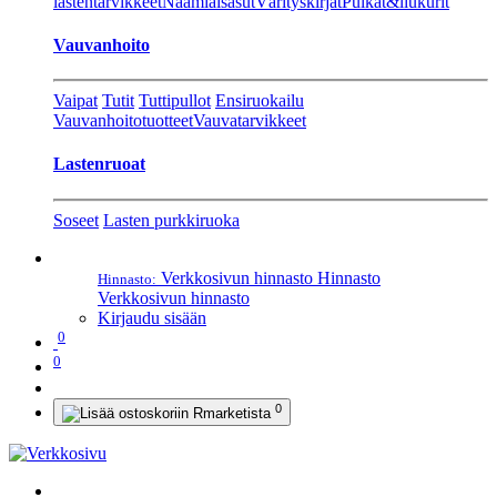
lastentarvikkeet
Naamiaisasut
Värityskirjat
Pulkat&liukurit
Vauvanhoito
Vaipat
Tutit
Tuttipullot
Ensiruokailu
Vauvanhoitotuotteet
Vauvatarvikkeet
Lastenruoat
Soseet
Lasten purkkiruoka
Verkkosivun hinnasto
Hinnasto
Hinnasto:
Verkkosivun hinnasto
Kirjaudu sisään
0
0
0