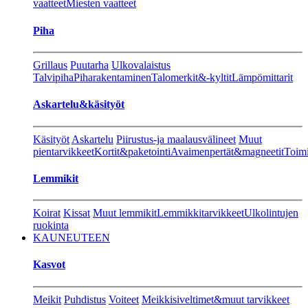
vaatteet
Miesten vaatteet
Piha
Grillaus
Puutarha
Ulkovalaistus
Talvipiha
Piharakentaminen
Talomerkit&-kyltit
Lämpömittarit
Askartelu&käsityöt
Käsityöt
Askartelu
Piirustus-ja maalausvälineet
Muut
pientarvikkeet
Kortit&paketointi
Avaimenpertät&magneetit
Toimi
Lemmikit
Koirat
Kissat
Muut lemmikit
Lemmikkitarvikkeet
Ulkolintujen
ruokinta
KAUNEUTEEN
Kasvot
Meikit
Puhdistus
Voiteet
Meikkisiveltimet&muut tarvikkeet