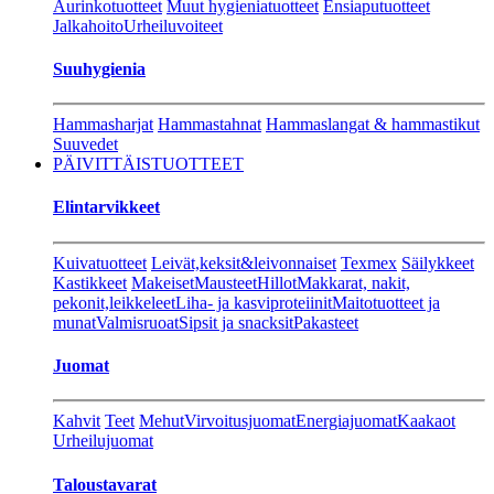
Aurinkotuotteet
Muut hygieniatuotteet
Ensiaputuotteet
Jalkahoito
Urheiluvoiteet
Suuhygienia
Hammasharjat
Hammastahnat
Hammaslangat & hammastikut
Suuvedet
PÄIVITTÄISTUOTTEET
Elintarvikkeet
Kuivatuotteet
Leivät,keksit&leivonnaiset
Texmex
Säilykkeet
Kastikkeet
Makeiset
Mausteet
Hillot
Makkarat, nakit,
pekonit,leikkeleet
Liha- ja kasviproteiinit
Maitotuotteet ja
munat
Valmisruoat
Sipsit ja snacksit
Pakasteet
Juomat
Kahvit
Teet
Mehut
Virvoitusjuomat
Energiajuomat
Kaakaot
Urheilujuomat
Taloustavarat