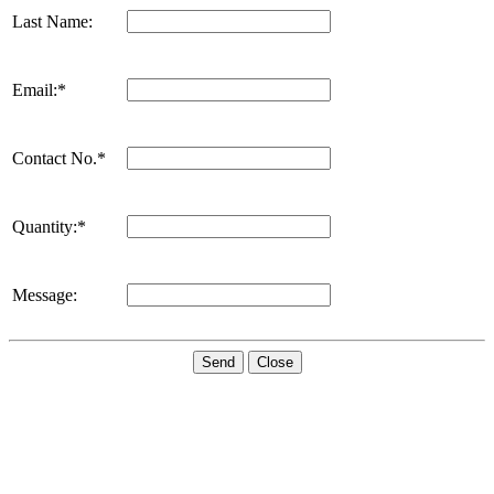
Last Name:
Email:*
Contact No.*
Quantity:*
Message:
Send
Close