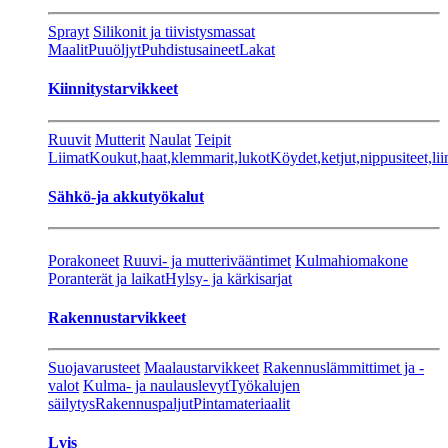
Sprayt
Silikonit ja tiivistysmassat
Maalit
Puuöljyt
Puhdistusaineet
Lakat
Kiinnitystarvikkeet
Ruuvit
Mutterit
Naulat
Teipit
Liimat
Koukut,haat,klemmarit,lukot
Köydet,ketjut,nippusiteet,lii
Sähkö-ja akkutyökalut
Porakoneet
Ruuvi- ja mutterivääntimet
Kulmahiomakone
Poranterät ja laikat
Hylsy- ja kärkisarjat
Rakennustarvikkeet
Suojavarusteet
Maalaustarvikkeet
Rakennuslämmittimet ja -
valot
Kulma- ja naulauslevyt
Työkalujen
säilytys
Rakennuspaljut
Pintamateriaalit
Lvis