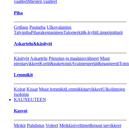
vaatteet
Miesten vaatteet
Piha
Grillaus
Puutarha
Ulkovalaistus
Talvipiha
Piharakentaminen
Talomerkit&-kyltit
Lämpömittarit
Askartelu&käsityöt
Käsityöt
Askartelu
Piirustus-ja maalausvälineet
Muut
pientarvikkeet
Kortit&paketointi
Avaimenpertät&magneetit
Toimi
Lemmikit
Koirat
Kissat
Muut lemmikit
Lemmikkitarvikkeet
Ulkolintujen
ruokinta
KAUNEUTEEN
Kasvot
Meikit
Puhdistus
Voiteet
Meikkisiveltimet&muut tarvikkeet