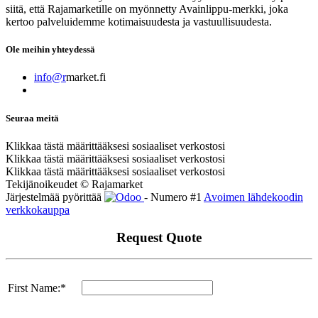
siitä, että Rajamarketille on myönnetty Avainlippu-merkki, joka
kertoo palveluidemme kotimaisuudesta ja vastuullisuudesta.
Ole meihin yhteydessä
info@r
market.fi
Seuraa meitä
Klikkaa tästä määrittääksesi sosiaaliset verkostosi
Klikkaa tästä määrittääksesi sosiaaliset verkostosi
Klikkaa tästä määrittääksesi sosiaaliset verkostosi
Tekijänoikeudet © Rajamarket
Järjestelmää pyörittää
- Numero #1
Avoimen lähdekoodin
verkkokauppa
Request Quote
First Name:*