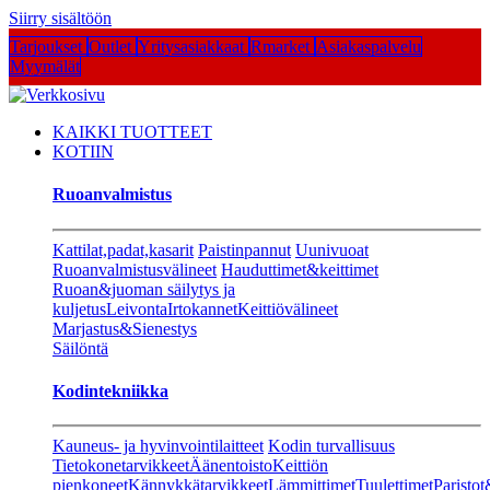
Siirry sisältöön
Tarjoukset
Outlet
Yritysasiakkaat
Rmarket
Asiakaspalvelu
Myymälät
KAIKKI TUOTTEET
KOTIIN
Ruoanvalmistus
Kattilat,padat,kasarit
Paistinpannut
Uunivuoat
Ruoanvalmistusvälineet
Hauduttimet&keittimet
Ruoan&juoman säilytys ja
kuljetus
Leivonta
Irtokannet
Keittiövälineet
Marjastus&Sienestys
Säilöntä
Kodintekniikka
Kauneus- ja hyvinvointilaitteet
Kodin turvallisuus
Tietokonetarvikkeet
Äänentoisto
Keittiön
pienkoneet
Kännykkätarvikkeet
Lämmittimet
Tuulettimet
Paristot