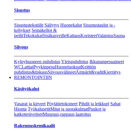
Sisustus
Sisustustekstiilit
Säilytys
Huonekalut
Sisustustaulut ja -
kehykset
Seinäkellot &
peilit
Tekokukat
Sisäkasveille
Kattaus
Koristeet
Valaistus
Sauna
Siivous
Kylpyhuoneen puhdistus
Yleispuhdistus
Ikkunanpesuaineet
WC
Lattiat
Pyykinpesu
Huonetuoksut
Keittiön
puhdistus&tiskaus
Siivousvälineet
Ämpärit&vadit
Kierrätys
REMONTOINTIIN
Käsityökalut
Vasarat ja kirveet
Pöytätietokoneet
Pihdit ja leikkurt
Sahat
Hionta
Työkalusetit
Mitat ja suorakulmat
Puukot ja
katkoteräveitset
Muuraus,rappaus,laatoitus
Rakennuskemikaalit