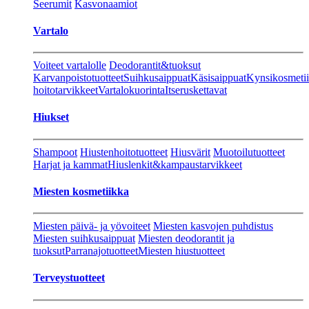
Seerumit
Kasvonaamiot
Vartalo
Voiteet vartalolle
Deodorantit&tuoksut
Karvanpoistotuotteet
Suihkusaippuat
Käsisaippuat
Kynsikosmeti
hoitotarvikkeet
Vartalokuorinta
Itseruskettavat
Hiukset
Shampoot
Hiustenhoitotuotteet
Hiusvärit
Muotoilutuotteet
Harjat ja kammat
Hiuslenkit&kampaustarvikkeet
Miesten kosmetiikka
Miesten päivä- ja yövoiteet
Miesten kasvojen puhdistus
Miesten suihkusaippuat
Miesten deodorantit ja
tuoksut
Parranajotuotteet
Miesten hiustuotteet
Terveystuotteet