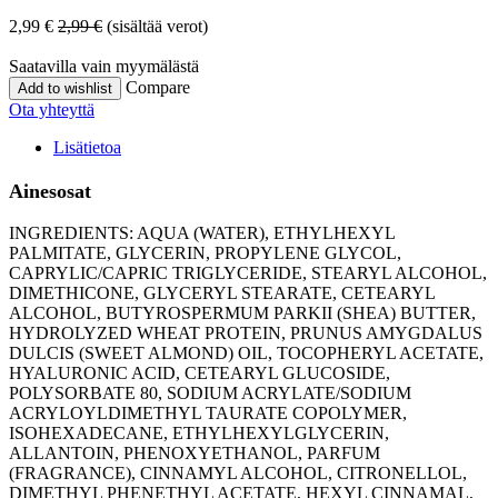
2,99
€
2,99
€
(sisältää verot)
Saatavilla vain myymälästä
Compare
Add to wishlist
Ota yhteyttä
Lisätietoa
Ainesosat
INGREDIENTS: AQUA (WATER), ETHYLHEXYL
PALMITATE, GLYCERIN, PROPYLENE GLYCOL,
CAPRYLIC/CAPRIC TRIGLYCERIDE, STEARYL ALCOHOL,
DIMETHICONE, GLYCERYL STEARATE, CETEARYL
ALCOHOL, BUTYROSPERMUM PARKII (SHEA) BUTTER,
HYDROLYZED WHEAT PROTEIN, PRUNUS AMYGDALUS
DULCIS (SWEET ALMOND) OIL, TOCOPHERYL ACETATE,
HYALURONIC ACID, CETEARYL GLUCOSIDE,
POLYSORBATE 80, SODIUM ACRYLATE/SODIUM
ACRYLOYLDIMETHYL TAURATE COPOLYMER,
ISOHEXADECANE, ETHYLHEXYLGLYCERIN,
ALLANTOIN, PHENOXYETHANOL, PARFUM
(FRAGRANCE), CINNAMYL ALCOHOL, CITRONELLOL,
DIMETHYL PHENETHYL ACETATE, HEXYL CINNAMAL,