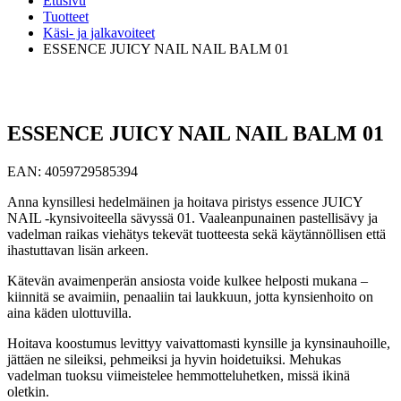
Etusivu
Tuotteet
Käsi- ja jalkavoiteet
ESSENCE JUICY NAIL NAIL BALM 01
ESSENCE JUICY NAIL NAIL BALM 01
EAN:
4059729585394
Anna kynsillesi hedelmäinen ja hoitava piristys essence JUICY
NAIL -kynsivoiteella sävyssä 01. Vaaleanpunainen pastellisävy ja
vadelman raikas viehätys tekevät tuotteesta sekä käytännöllisen että
ihastuttavan lisän arkeen.
Kätevän avaimenperän ansiosta voide kulkee helposti mukana –
kiinnitä se avaimiin, penaaliin tai laukkuun, jotta kynsienhoito on
aina käden ulottuvilla.
Hoitava koostumus levittyy vaivattomasti kynsille ja kynsinauhoille,
jättäen ne sileiksi, pehmeiksi ja hyvin hoidetuiksi. Mehukas
vadelman tuoksu viimeistelee hemmotteluhetken, missä ikinä
oletkin.