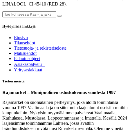
LINALOOL, CI 45410 (RED 28).
Hyödyllisiä linkkejä
Etusivu
Tilausehdot
Tietosuoja- ja rekisteriseloste
Maksuehdot
Palautusohjeet
Asia​k​aspalvelu
​Yritysasiakkaat
Tietoa meistä
Rajamarket – Monipuolinen ostoskokemus vuodesta 1997
Rajamarket on suomalainen perheyritys, joka aloitti toimintansa
vuonna 1997 Vaalimaalla ja on sittemmin laajentunut useisiin muihin
kaupunkeihin. Nykyisin myymälämme palvelevat Vaalimaalla,
Karhulassa, Mustolassa, Lappeenrannassa ja Imatralla. Kesällä 2024
laajensimme toimintaamme Lahteen, jossa avattiin
brändiuudistuksen myötä uusi Rmarket-myymälä. Olemme ylpeitä