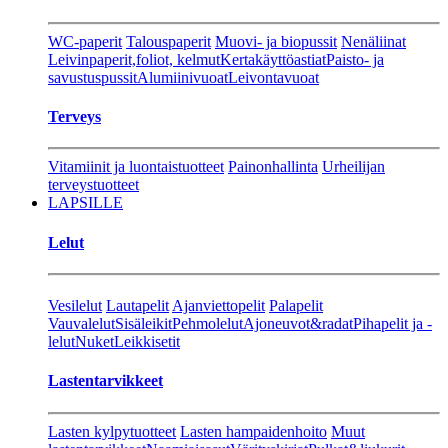
WC-paperit
Talouspaperit
Muovi- ja biopussit
Nenäliinat
Leivinpaperit,foliot, kelmut
Kertakäyttöastiat
Paisto- ja
savustuspussit
Alumiinivuoat
Leivontavuoat
Terveys
Vitamiinit ja luontaistuotteet
Painonhallinta
Urheilijan
terveystuotteet
LAPSILLE
Lelut
Vesilelut
Lautapelit
Ajanviettopelit
Palapelit
Vauvalelut
Sisäleikit
Pehmolelut
Ajoneuvot&radat
Pihapelit ja -
lelut
Nuket
Leikkisetit
Lastentarvikkeet
Lasten kylpytuotteet
Lasten hampaidenhoito
Muut