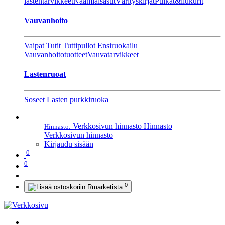
lastentarvikkeet
Naamiaisasut
Värityskirjat
Pulkat&liukurit
Vauvanhoito
Vaipat
Tutit
Tuttipullot
Ensiruokailu
Vauvanhoitotuotteet
Vauvatarvikkeet
Lastenruoat
Soseet
Lasten purkkiruoka
Verkkosivun hinnasto
Hinnasto
Hinnasto:
Verkkosivun hinnasto
Kirjaudu sisään
0
0
0