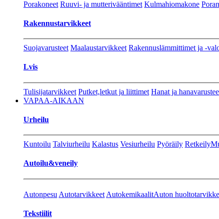
Porakoneet
Ruuvi- ja mutterivääntimet
Kulmahiomakone
Porant
Rakennustarvikkeet
Suojavarusteet
Maalaustarvikkeet
Rakennuslämmittimet ja -val
Lvis
Tulisijatarvikkeet
Putket,letkut ja liittimet
Hanat ja hanavarustee
VAPAA-AIKAAN
Urheilu
Kuntoilu
Talviurheilu
Kalastus
Vesiurheilu
Pyöräily
Retkeily
Mu
Autoilu&veneily
Autonpesu
Autotarvikkeet
Autokemikaalit
Auton huoltotarvikke
Tekstiilit