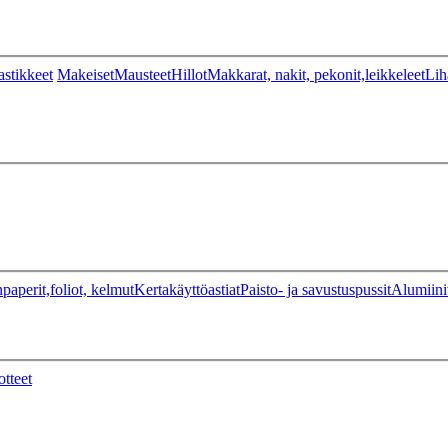
stikkeet
Makeiset
Mausteet
Hillot
Makkarat, nakit, pekonit,leikkeleet
Lih
paperit,foliot, kelmut
Kertakäyttöastiat
Paisto- ja savustuspussit
Alumiini
otteet