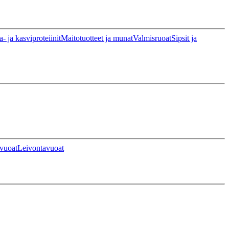
a- ja kasviproteiinit
Maitotuotteet ja munat
Valmisruoat
Sipsit ja
vuoat
Leivontavuoat