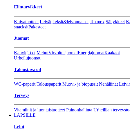
Elintarvikkeet
Kuivatuotteet
Leivät,keksit&leivonnaiset
Texmex
Säilykkeet
Ka
snacksit
Pakasteet
Juomat
Kahvit
Teet
Mehut
Virvoitusjuomat
Energiajuomat
Kaakaot
Urheilujuomat
Taloustavarat
WC-paperit
Talouspaperit
Muovi- ja biopussit
Nenäliinat
Leivin
Terveys
Vitamiinit ja luontaistuotteet
Painonhallinta
Urheilijan terveystu
LAPSILLE
Lelut