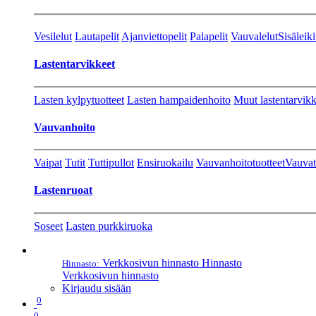
Vesilelut
Lautapelit
Ajanviettopelit
Palapelit
Vauvalelut
Sisäleiki
Lastentarvikkeet
Lasten kylpytuotteet
Lasten hampaidenhoito
Muut lastentarvikk
Vauvanhoito
Vaipat
Tutit
Tuttipullot
Ensiruokailu
Vauvanhoitotuotteet
Vauvat
Lastenruoat
Soseet
Lasten purkkiruoka
Verkkosivun hinnasto
Hinnasto
Hinnasto:
Verkkosivun hinnasto
Kirjaudu sisään
0
0