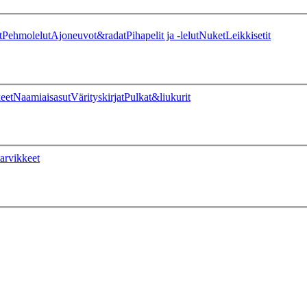
t
Pehmolelut
Ajoneuvot&radat
Pihapelit ja -lelut
Nuket
Leikkisetit
eet
Naamiaisasut
Värityskirjat
Pulkat&liukurit
arvikkeet