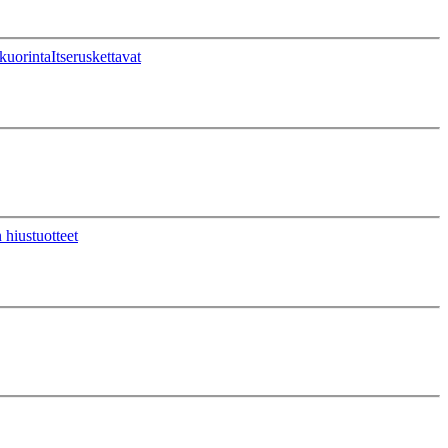
kuorinta
Itseruskettavat
 hiustuotteet