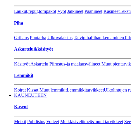
Laukut,reput,lompakot
Vyöt
Jalkineet
Päähineet
Käsineet
Teksti
Piha
Grillaus
Puutarha
Ulkovalaistus
Talvipiha
Piharakentaminen
Tal
Askartelu&käsityöt
Käsityöt
Askartelu
Piirustus-ja maalausvälineet
Muut pientarvik
Lemmikit
Koirat
Kissat
Muut lemmikit
Lemmikkitarvikkeet
Ulkolintujen r
KAUNEUTEEN
Kasvot
Meikit
Puhdistus
Voiteet
Meikkisiveltimet&muut tarvikkeet
See