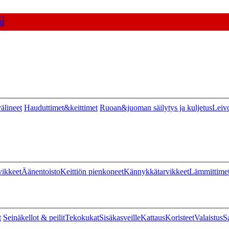
t
älineet
Hauduttimet&keittimet
Ruoan&juoman säilytys ja kuljetus
Leiv
vikkeet
Äänentoisto
Keittiön pienkoneet
Kännykkätarvikkeet
Lämmittime
t
Seinäkellot & peilit
Tekokukat
Sisäkasveille
Kattaus
Koristeet
Valaistus
S