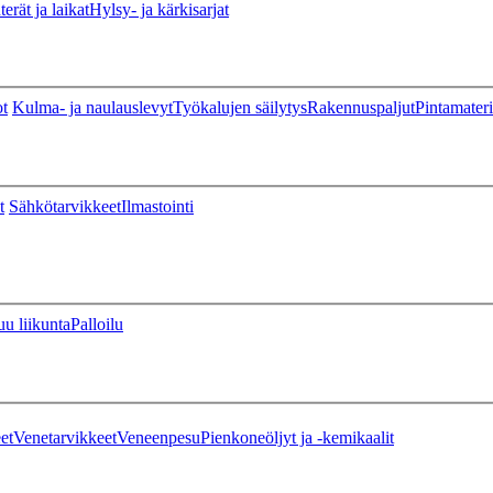
erät ja laikat
Hylsy- ja kärkisarjat
ot
Kulma- ja naulauslevyt
Työkalujen säilytys
Rakennuspaljut
Pintamateri
t
Sähkötarvikkeet
Ilmastointi
u liikunta
Palloilu
et
Venetarvikkeet
Veneenpesu
Pienkoneöljyt ja -kemikaalit