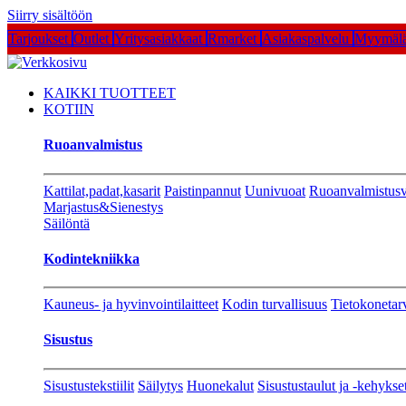
Siirry sisältöön
Tarjoukset
Outlet
Yritysasiakkaat
Rmarket
Asiakaspalvelu
Myymälä
KAIKKI TUOTTEET
KOTIIN
Ruoanvalmistus
Kattilat,padat,kasarit
Paistinpannut
Uunivuoat
Ruoanvalmistusv
Marjastus&Sienestys
Säilöntä
Kodintekniikka
Kauneus- ja hyvinvointilaitteet
Kodin turvallisuus
Tietokonetar
Sisustus
Sisustustekstiilit
Säilytys
Huonekalut
Sisustustaulut ja -kehykse