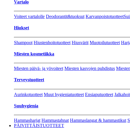
Vartalo
Voiteet vartalolle
Deodorantit&tuoksut
Karvanpoistotuotteet
Sui
Hiukset
Shampoot
Hiustenhoitotuotteet
Hiusvärit
Muotoilutuotteet
Harj
Miesten kosmetiikka
Miesten päivä- ja yövoiteet
Miesten kasvojen puhdistus
Miesten
Terveystuotteet
Aurinkotuotteet
Muut hygieniatuotteet
Ensiaputuotteet
Jalkahoi
Suuhygienia
Hammasharjat
Hammastahnat
Hammaslangat & hammastikut
S
PÄIVITTÄISTUOTTEET