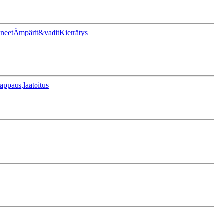
ineet
Ämpärit&vadit
Kierrätys
appaus,laatoitus