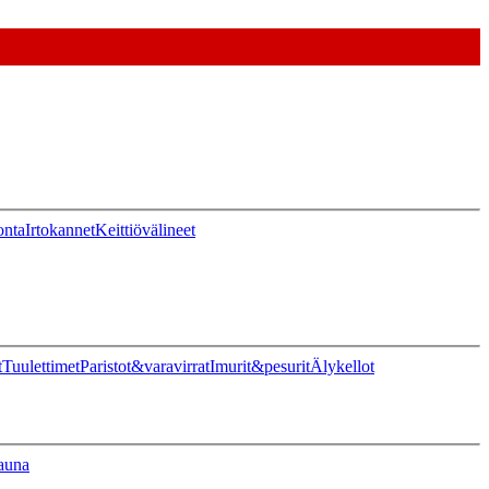
onta
Irtokannet
Keittiövälineet
t
Tuulettimet
Paristot&varavirrat
Imurit&pesurit
Älykellot
auna