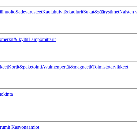
ilihuolto
Sadevarusteet
Kaulahuivit&kaulurit
Sukat&säärystimet
Naisten v
omerkit&-kyltit
Lämpömittarit
keet
Kortit&paketointi
Avaimenpertät&magneetit
Toimistotarvikkeet
uokinta
rumit
Kasvonaamiot