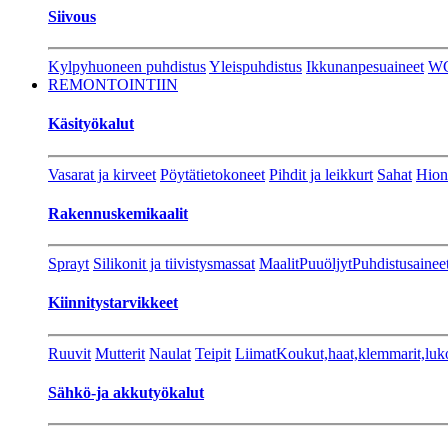
Siivous
Kylpyhuoneen puhdistus
Yleispuhdistus
Ikkunanpesuaineet
W
REMONTOINTIIN
Käsityökalut
Vasarat ja kirveet
Pöytätietokoneet
Pihdit ja leikkurt
Sahat
Hion
Rakennuskemikaalit
Sprayt
Silikonit ja tiivistysmassat
Maalit
Puuöljyt
Puhdistusainee
Kiinnitystarvikkeet
Ruuvit
Mutterit
Naulat
Teipit
Liimat
Koukut,haat,klemmarit,luk
Sähkö-ja akkutyökalut