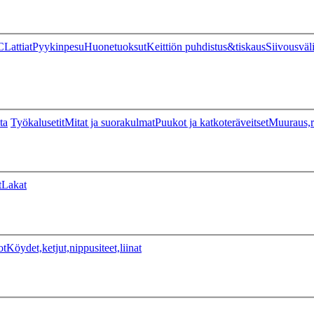
C
Lattiat
Pyykinpesu
Huonetuoksut
Keittiön puhdistus&tiskaus
Siivousväl
ta
Työkalusetit
Mitat ja suorakulmat
Puukot ja katkoteräveitset
Muuraus,r
t
Lakat
ot
Köydet,ketjut,nippusiteet,liinat