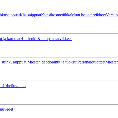
hkusaippuat
Käsisaippuat
Kynsikosmetiikka
Muut hoitotarvikkeet
Vartalo
at ja kammat
Hiuslenkit&kampaustarvikkeet
 suihkusaippuat
Miesten deodorantit ja tuoksut
Parranajotuotteet
Miesten
to
Urheiluvoiteet
uuvedet