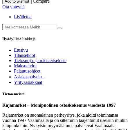
Compare
Add to wishlist
Ota yhteyttä
Lisätietoa
Hyödyllisiä linkkejä
Etusivu
Tilausehdot
Tietosuoja- ja rekisteriseloste
Maksuehdot
Palautusohjeet
Asia​k​aspalvelu
​Yritysasiakkaat
Tietoa meistä
Rajamarket – Monipuolinen ostoskokemus vuodesta 1997
Rajamarket on suomalainen perheyritys, joka aloitti toimintansa
vuonna 1997 Vaalimaalla ja on sittemmin laajentunut useisiin muihin
kaupunkeihin. Nykyisin myymälämme palvelevat Vaalimaalla,