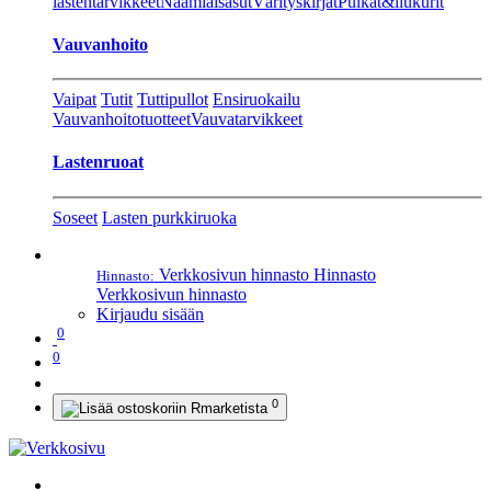
lastentarvikkeet
Naamiaisasut
Värityskirjat
Pulkat&liukurit
Vauvanhoito
Vaipat
Tutit
Tuttipullot
Ensiruokailu
Vauvanhoitotuotteet
Vauvatarvikkeet
Lastenruoat
Soseet
Lasten purkkiruoka
Verkkosivun hinnasto
Hinnasto
Hinnasto:
Verkkosivun hinnasto
Kirjaudu sisään
0
0
0