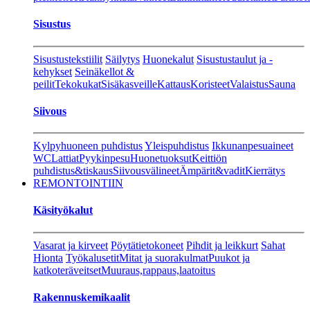
Sisustus
Sisustustekstiilit
Säilytys
Huonekalut
Sisustustaulut ja -
kehykset
Seinäkellot &
peilit
Tekokukat
Sisäkasveille
Kattaus
Koristeet
Valaistus
Sauna
Siivous
Kylpyhuoneen puhdistus
Yleispuhdistus
Ikkunanpesuaineet
WC
Lattiat
Pyykinpesu
Huonetuoksut
Keittiön
puhdistus&tiskaus
Siivousvälineet
Ämpärit&vadit
Kierrätys
REMONTOINTIIN
Käsityökalut
Vasarat ja kirveet
Pöytätietokoneet
Pihdit ja leikkurt
Sahat
Hionta
Työkalusetit
Mitat ja suorakulmat
Puukot ja
katkoteräveitset
Muuraus,rappaus,laatoitus
Rakennuskemikaalit