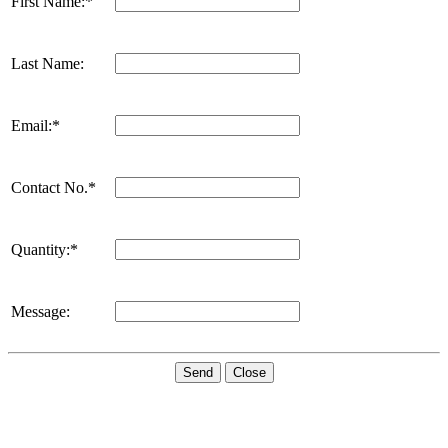
First Name:*
Last Name:
Email:*
Contact No.*
Quantity:*
Message:
Send
Close