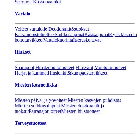
Seerumit
Kasvonaamiot
Vartalo
Voiteet vartalolle
Deodorantit&tuoksut
Karvanpoistotuotteet
Suihkusaippuat
Käsisaippuat
Kynsikosmeti
hoitotarvikkeet
Vartalokuorinta
Itseruskettavat
Hiukset
Shampoot
Hiustenhoitotuotteet
Hiusvärit
Muotoilutuotteet
Harjat ja kammat
Hiuslenkit&kampaustarvikkeet
Miesten kosmetiikka
Miesten päivä- ja yövoiteet
Miesten kasvojen puhdistus
Miesten suihkusaippuat
Miesten deodorantit ja
tuoksut
Parranajotuotteet
Miesten hiustuotteet
Terveystuotteet