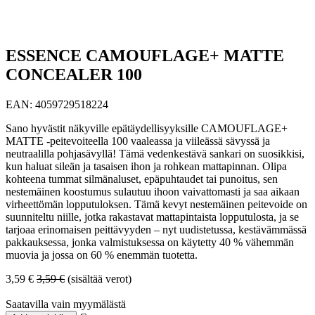
ESSENCE CAMOUFLAGE+ MATTE
CONCEALER 100
EAN:
4059729518224
Sano hyvästit näkyville epätäydellisyyksille CAMOUFLAGE+
MATTE -peitevoiteella 100 vaaleassa ja viileässä sävyssä ja
neutraalilla pohjasävyllä! Tämä vedenkestävä sankari on suosikkisi,
kun haluat sileän ja tasaisen ihon ja rohkean mattapinnan. Olipa
kohteena tummat silmänaluset, epäpuhtaudet tai punoitus, sen
nestemäinen koostumus sulautuu ihoon vaivattomasti ja saa aikaan
virheettömän lopputuloksen. Tämä kevyt nestemäinen peitevoide on
suunniteltu niille, jotka rakastavat mattapintaista lopputulosta, ja se
tarjoaa erinomaisen peittävyyden – nyt uudistetussa, kestävämmässä
pakkauksessa, jonka valmistuksessa on käytetty 40 % vähemmän
muovia ja jossa on 60 % enemmän tuotetta.
3,59
€
3,59
€
(sisältää verot)
Saatavilla vain myymälästä