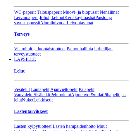
WC-paperit
Talouspaperit
Muovi- ja biopussit
Nenäliinat
Leivinpaperit,foliot, kelmut
Kertakäyttöastiat
Paisto- ja
savustuspussit
Alumiinivuoat
Leivontavuoat
Terveys
Vitamiinit ja luontaistuotteet
Painonhallinta
Urheilijan
terveystuotteet
LAPSILLE
Lelut
Vesilelut
Lautapelit
Ajanviettopelit
Palapelit
Vauvalelut
Sisäleikit
Pehmolelut
Ajoneuvot&radat
Pihapelit ja -
lelut
Nuket
Leikkisetit
Lastentarvikkeet
Lasten kylpytuotteet
Lasten hampaidenhoito
Muut