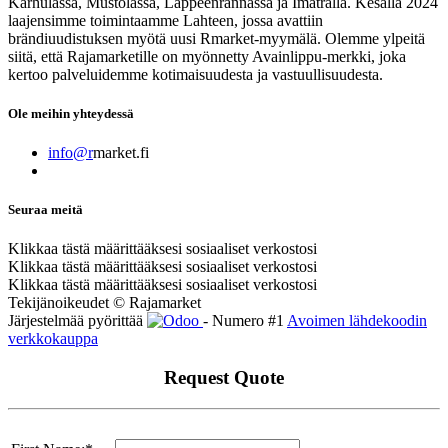
Karhulassa, Mustolassa, Lappeenrannassa ja Imatralla. Kesällä 2024
laajensimme toimintaamme Lahteen, jossa avattiin
brändiuudistuksen myötä uusi Rmarket-myymälä. Olemme ylpeitä
siitä, että Rajamarketille on myönnetty Avainlippu-merkki, joka
kertoo palveluidemme kotimaisuudesta ja vastuullisuudesta.
Ole meihin yhteydessä
info@r
market.fi
Seuraa meitä
Klikkaa tästä määrittääksesi sosiaaliset verkostosi
Klikkaa tästä määrittääksesi sosiaaliset verkostosi
Klikkaa tästä määrittääksesi sosiaaliset verkostosi
Tekijänoikeudet © Rajamarket
Järjestelmää pyörittää
- Numero #1
Avoimen lähdekoodin
verkkokauppa
Request Quote