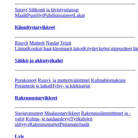
Sprayt
Silikonit ja tiivistysmassat
Maalit
Puuöljyt
Puhdistusaineet
Lakat
Kiinnitystarvikkeet
Ruuvit
Mutterit
Naulat
Teipit
Liimat
Koukut,haat,klemmarit,lukot
Köydet,ketjut,nippusiteet,lii
Sähkö-ja akkutyökalut
Porakoneet
Ruuvi- ja mutterivääntimet
Kulmahiomakone
Poranterät ja laikat
Hylsy- ja kärkisarjat
Rakennustarvikkeet
Suojavarusteet
Maalaustarvikkeet
Rakennuslämmittimet ja -
valot
Kulma- ja naulauslevyt
Työkalujen
säilytys
Rakennuspaljut
Pintamateriaalit
Lvis