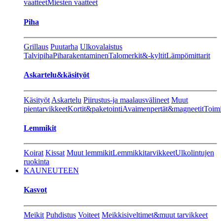
vaatteet
Miesten vaatteet
Piha
Grillaus
Puutarha
Ulkovalaistus
Talvipiha
Piharakentaminen
Talomerkit&-kyltit
Lämpömittarit
Askartelu&käsityöt
Käsityöt
Askartelu
Piirustus-ja maalausvälineet
Muut
pientarvikkeet
Kortit&paketointi
Avaimenpertät&magneetit
Toimi
Lemmikit
Koirat
Kissat
Muut lemmikit
Lemmikkitarvikkeet
Ulkolintujen
ruokinta
KAUNEUTEEN
Kasvot
Meikit
Puhdistus
Voiteet
Meikkisiveltimet&muut tarvikkeet