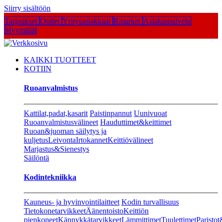
Siirry sisältöön
Tarjoukset
Outlet
Yritysasiakkaat
Rmarket
Asiakaspalvelu
Myymälät
KAIKKI TUOTTEET
KOTIIN
Ruoanvalmistus
Kattilat,padat,kasarit
Paistinpannut
Uunivuoat
Ruoanvalmistusvälineet
Hauduttimet&keittimet
Ruoan&juoman säilytys ja
kuljetus
Leivonta
Irtokannet
Keittiövälineet
Marjastus&Sienestys
Säilöntä
Kodintekniikka
Kauneus- ja hyvinvointilaitteet
Kodin turvallisuus
Tietokonetarvikkeet
Äänentoisto
Keittiön
pienkoneet
Kännykkätarvikkeet
Lämmittimet
Tuulettimet
Paristot