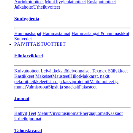
Aurinkotuotteet
Muut hygieniatuotteet
Ensiaputuotteet
Jalkahoito
Urheiluvoiteet
Suuhygienia
Hammasharjat
Hammastahnat
Hammaslangat & hammastikut
Suuvedet
PÄIVITTÄISTUOTTEET
Elintarvikkeet
Kuivatuotteet
Leivät,keksit&leivonnaiset
Texmex
Säilykkeet
Kastikkeet
Makeiset
Mausteet
Hillot
Makkarat, nakit,
pekonit,leikkeleet
Liha- ja kasviproteiinit
Maitotuotteet ja
munat
Valmisruoat
Sipsit ja snacksit
Pakasteet
Juomat
Kahvit
Teet
Mehut
Virvoitusjuomat
Energiajuomat
Kaakaot
Urheilujuomat
Taloustavarat