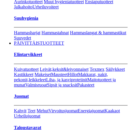
Aurinkotuotteet
Muut hygieniatuotteet
Ensiaputuotteet
Jalkahoito
Urheiluvoiteet
Suuhygienia
Hammasharjat
Hammastahnat
Hammaslangat & hammastikut
Suuvedet
PÄIVITTÄISTUOTTEET
Elintarvikkeet
Kuivatuotteet
Leivät,keksit&leivonnaiset
Texmex
Säilykkeet
Kastikkeet
Makeiset
Mausteet
Hillot
Makkarat, nakit,
pekonit,leikkeleet
Liha- ja kasviproteiinit
Maitotuotteet ja
munat
Valmisruoat
Sipsit ja snacksit
Pakasteet
Juomat
Kahvit
Teet
Mehut
Virvoitusjuomat
Energiajuomat
Kaakaot
Urheilujuomat
Taloustavarat