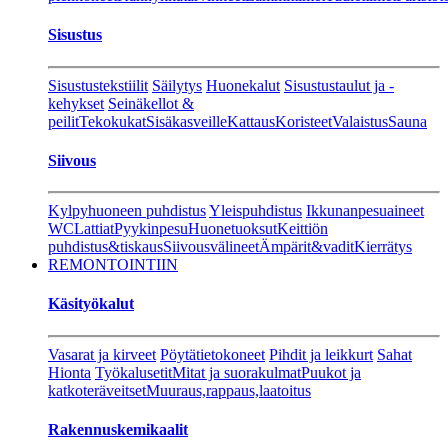
Sisustus
Sisustustekstiilit
Säilytys
Huonekalut
Sisustustaulut ja -
kehykset
Seinäkellot &
peilit
Tekokukat
Sisäkasveille
Kattaus
Koristeet
Valaistus
Sauna
Siivous
Kylpyhuoneen puhdistus
Yleispuhdistus
Ikkunanpesuaineet
WC
Lattiat
Pyykinpesu
Huonetuoksut
Keittiön
puhdistus&tiskaus
Siivousvälineet
Ämpärit&vadit
Kierrätys
REMONTOINTIIN
Käsityökalut
Vasarat ja kirveet
Pöytätietokoneet
Pihdit ja leikkurt
Sahat
Hionta
Työkalusetit
Mitat ja suorakulmat
Puukot ja
katkoteräveitset
Muuraus,rappaus,laatoitus
Rakennuskemikaalit