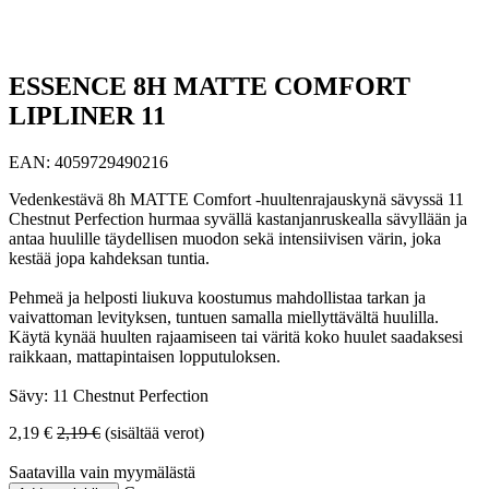
ESSENCE 8H MATTE COMFORT
LIPLINER 11
EAN:
4059729490216
Vedenkestävä 8h MATTE Comfort -huultenrajauskynä sävyssä 11
Chestnut Perfection hurmaa syvällä kastanjanruskealla sävyllään ja
antaa huulille täydellisen muodon sekä intensiivisen värin, joka
kestää jopa kahdeksan tuntia.
Pehmeä ja helposti liukuva koostumus mahdollistaa tarkan ja
vaivattoman levityksen, tuntuen samalla miellyttävältä huulilla.
Käytä kynää huulten rajaamiseen tai väritä koko huulet saadaksesi
raikkaan, mattapintaisen lopputuloksen.
Sävy: 11 Chestnut Perfection
2,19
€
2,19
€
(sisältää verot)
Saatavilla vain myymälästä