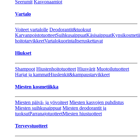
Seerumit
Kasvonaamiot
Vartalo
Voiteet vartalolle
Deodorantit&tuoksut
Karvanpoistotuotteet
Suihkusaippuat
Käsisaippuat
Kynsikosmeti
hoitotarvikkeet
Vartalokuorinta
Itseruskettavat
Hiukset
Shampoot
Hiustenhoitotuotteet
Hiusvärit
Muotoilutuotteet
Harjat ja kammat
Hiuslenkit&kampaustarvikkeet
Miesten kosmetiikka
Miesten päivä- ja yövoiteet
Miesten kasvojen puhdistus
Miesten suihkusaippuat
Miesten deodorantit ja
tuoksut
Parranajotuotteet
Miesten hiustuotteet
Terveystuotteet