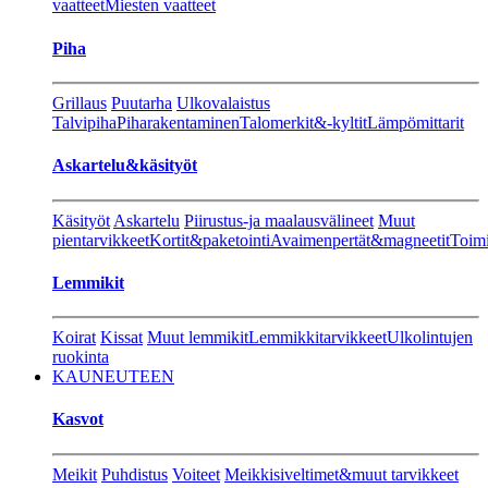
vaatteet
Miesten vaatteet
Piha
Grillaus
Puutarha
Ulkovalaistus
Talvipiha
Piharakentaminen
Talomerkit&-kyltit
Lämpömittarit
Askartelu&käsityöt
Käsityöt
Askartelu
Piirustus-ja maalausvälineet
Muut
pientarvikkeet
Kortit&paketointi
Avaimenpertät&magneetit
Toimi
Lemmikit
Koirat
Kissat
Muut lemmikit
Lemmikkitarvikkeet
Ulkolintujen
ruokinta
KAUNEUTEEN
Kasvot
Meikit
Puhdistus
Voiteet
Meikkisiveltimet&muut tarvikkeet