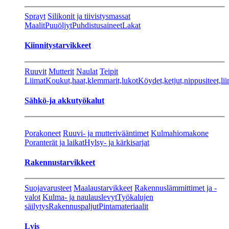
Sprayt
Silikonit ja tiivistysmassat
Maalit
Puuöljyt
Puhdistusaineet
Lakat
Kiinnitystarvikkeet
Ruuvit
Mutterit
Naulat
Teipit
Liimat
Koukut,haat,klemmarit,lukot
Köydet,ketjut,nippusiteet,lii
Sähkö-ja akkutyökalut
Porakoneet
Ruuvi- ja mutterivääntimet
Kulmahiomakone
Poranterät ja laikat
Hylsy- ja kärkisarjat
Rakennustarvikkeet
Suojavarusteet
Maalaustarvikkeet
Rakennuslämmittimet ja -
valot
Kulma- ja naulauslevyt
Työkalujen
säilytys
Rakennuspaljut
Pintamateriaalit
Lvis