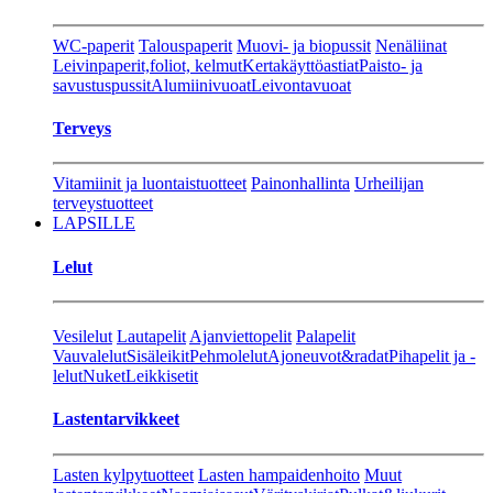
WC-paperit
Talouspaperit
Muovi- ja biopussit
Nenäliinat
Leivinpaperit,foliot, kelmut
Kertakäyttöastiat
Paisto- ja
savustuspussit
Alumiinivuoat
Leivontavuoat
Terveys
Vitamiinit ja luontaistuotteet
Painonhallinta
Urheilijan
terveystuotteet
LAPSILLE
Lelut
Vesilelut
Lautapelit
Ajanviettopelit
Palapelit
Vauvalelut
Sisäleikit
Pehmolelut
Ajoneuvot&radat
Pihapelit ja -
lelut
Nuket
Leikkisetit
Lastentarvikkeet
Lasten kylpytuotteet
Lasten hampaidenhoito
Muut