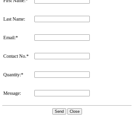
First Name:*
Last Name:
Email:*
Contact No.*
Quantity:*
Message:
Send
Close