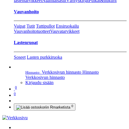
lastentarvikkeet
Naamiaisasut
Värityskirjat
Pulkat&liukurit
Vauvanhoito
Vaipat
Tutit
Tuttipullot
Ensiruokailu
Vauvanhoitotuotteet
Vauvatarvikkeet
Lastenruoat
Soseet
Lasten purkkiruoka
Verkkosivun hinnasto
Hinnasto
Hinnasto:
Verkkosivun hinnasto
Kirjaudu sisään
0
0
0