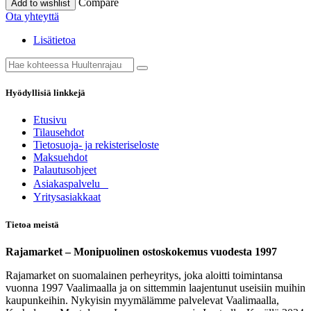
Compare
Add to wishlist
Ota yhteyttä
Lisätietoa
Hyödyllisiä linkkejä
Etusivu
Tilausehdot
Tietosuoja- ja rekisteriseloste
Maksuehdot
Palautusohjeet
Asia​k​aspalvelu
​Yritysasiakkaat
Tietoa meistä
Rajamarket – Monipuolinen ostoskokemus vuodesta 1997
Rajamarket on suomalainen perheyritys, joka aloitti toimintansa
vuonna 1997 Vaalimaalla ja on sittemmin laajentunut useisiin muihin
kaupunkeihin. Nykyisin myymälämme palvelevat Vaalimaalla,