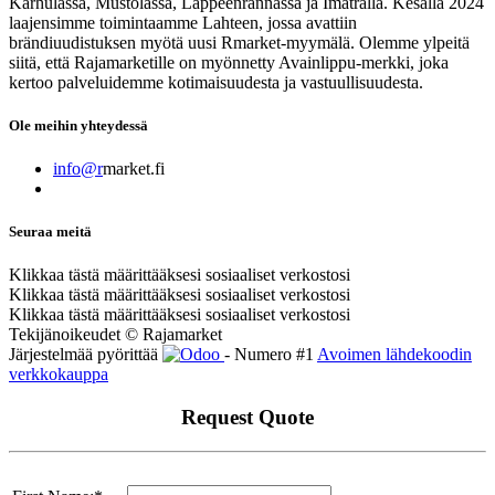
Karhulassa, Mustolassa, Lappeenrannassa ja Imatralla. Kesällä 2024
laajensimme toimintaamme Lahteen, jossa avattiin
brändiuudistuksen myötä uusi Rmarket-myymälä. Olemme ylpeitä
siitä, että Rajamarketille on myönnetty Avainlippu-merkki, joka
kertoo palveluidemme kotimaisuudesta ja vastuullisuudesta.
Ole meihin yhteydessä
info@r
market.fi
Seuraa meitä
Klikkaa tästä määrittääksesi sosiaaliset verkostosi
Klikkaa tästä määrittääksesi sosiaaliset verkostosi
Klikkaa tästä määrittääksesi sosiaaliset verkostosi
Tekijänoikeudet © Rajamarket
Järjestelmää pyörittää
- Numero #1
Avoimen lähdekoodin
verkkokauppa
Request Quote