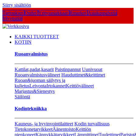
Siirry sisältöön
Tarjoukset
Outlet
Yritysasiakkaat
Rmarket
Asiakaspalvelu
Myymälät
KAIKKI TUOTTEET
KOTIIN
Ruoanvalmistus
Kattilat,padat,kasarit
Paistinpannut
Uunivuoat
Ruoanvalmistusvälineet
Hauduttimet&keittimet
Ruoan&juoman säilytys ja
kuljetus
Leivonta
Irtokannet
Keittiövälineet
Marjastus&Sienestys
Säilöntä
Kodintekniikka
Kauneus- ja hyvinvointilaitteet
Kodin turvallisuus
Tietokonetarvikkeet
Äänentoisto
Keittiön
pienkoneet
Kännykkätarvikkeet
Lämmittimet
Tuulettimet
Paristot