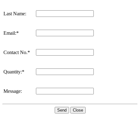
Last Name:
Email:*
Contact No.*
Quantity:*
Message:
Send
Close