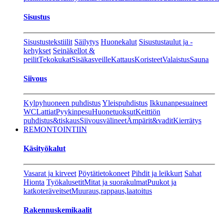
Sisustus
Sisustustekstiilit
Säilytys
Huonekalut
Sisustustaulut ja -
kehykset
Seinäkellot &
peilit
Tekokukat
Sisäkasveille
Kattaus
Koristeet
Valaistus
Sauna
Siivous
Kylpyhuoneen puhdistus
Yleispuhdistus
Ikkunanpesuaineet
WC
Lattiat
Pyykinpesu
Huonetuoksut
Keittiön
puhdistus&tiskaus
Siivousvälineet
Ämpärit&vadit
Kierrätys
REMONTOINTIIN
Käsityökalut
Vasarat ja kirveet
Pöytätietokoneet
Pihdit ja leikkurt
Sahat
Hionta
Työkalusetit
Mitat ja suorakulmat
Puukot ja
katkoteräveitset
Muuraus,rappaus,laatoitus
Rakennuskemikaalit