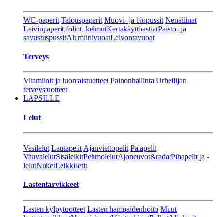
WC-paperit
Talouspaperit
Muovi- ja biopussit
Nenäliinat
Leivinpaperit,foliot, kelmut
Kertakäyttöastiat
Paisto- ja
savustuspussit
Alumiinivuoat
Leivontavuoat
Terveys
Vitamiinit ja luontaistuotteet
Painonhallinta
Urheilijan
terveystuotteet
LAPSILLE
Lelut
Vesilelut
Lautapelit
Ajanviettopelit
Palapelit
Vauvalelut
Sisäleikit
Pehmolelut
Ajoneuvot&radat
Pihapelit ja -
lelut
Nuket
Leikkisetit
Lastentarvikkeet
Lasten kylpytuotteet
Lasten hampaidenhoito
Muut