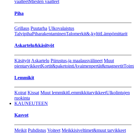
vaatteet
Miesten vaatteet
Piha
Grillaus
Puutarha
Ulkovalaistus
Talvipiha
Piharakentaminen
Talomerkit&-kyltit
Lämpömittarit
Askartelu&käsityöt
Käsityöt
Askartelu
Piirustus-ja maalausvälineet
Muut
pientarvikkeet
Kortit&paketointi
Avaimenpertät&magneetit
Toimi
Lemmikit
Koirat
Kissat
Muut lemmikit
Lemmikkitarvikkeet
Ulkolintujen
ruokinta
KAUNEUTEEN
Kasvot
Meikit
Puhdistus
Voiteet
Meikkisiveltimet&muut tarvikkeet