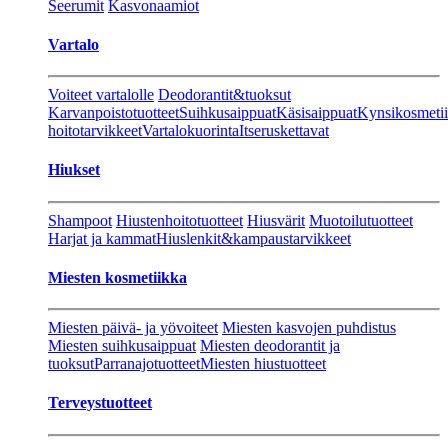
Seerumit
Kasvonaamiot
Vartalo
Voiteet vartalolle
Deodorantit&tuoksut
Karvanpoistotuotteet
Suihkusaippuat
Käsisaippuat
Kynsikosmeti
hoitotarvikkeet
Vartalokuorinta
Itseruskettavat
Hiukset
Shampoot
Hiustenhoitotuotteet
Hiusvärit
Muotoilutuotteet
Harjat ja kammat
Hiuslenkit&kampaustarvikkeet
Miesten kosmetiikka
Miesten päivä- ja yövoiteet
Miesten kasvojen puhdistus
Miesten suihkusaippuat
Miesten deodorantit ja
tuoksut
Parranajotuotteet
Miesten hiustuotteet
Terveystuotteet