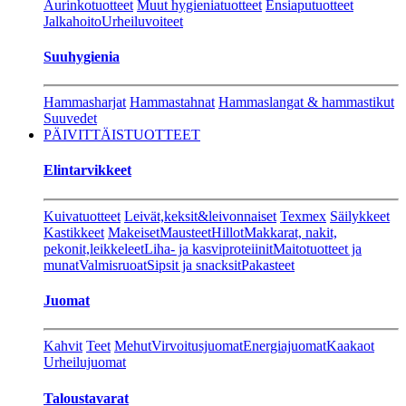
Aurinkotuotteet
Muut hygieniatuotteet
Ensiaputuotteet
Jalkahoito
Urheiluvoiteet
Suuhygienia
Hammasharjat
Hammastahnat
Hammaslangat & hammastikut
Suuvedet
PÄIVITTÄISTUOTTEET
Elintarvikkeet
Kuivatuotteet
Leivät,keksit&leivonnaiset
Texmex
Säilykkeet
Kastikkeet
Makeiset
Mausteet
Hillot
Makkarat, nakit,
pekonit,leikkeleet
Liha- ja kasviproteiinit
Maitotuotteet ja
munat
Valmisruoat
Sipsit ja snacksit
Pakasteet
Juomat
Kahvit
Teet
Mehut
Virvoitusjuomat
Energiajuomat
Kaakaot
Urheilujuomat
Taloustavarat