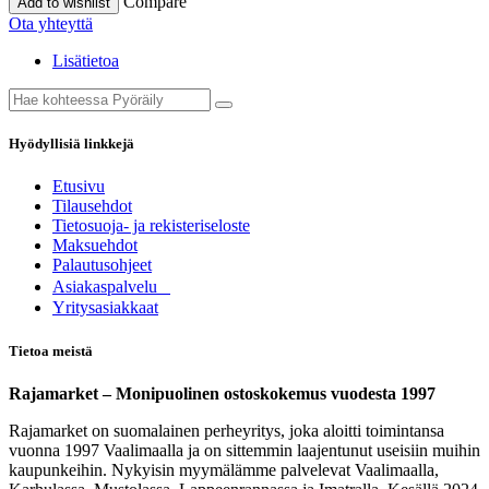
Compare
Add to wishlist
Ota yhteyttä
Lisätietoa
Hyödyllisiä linkkejä
Etusivu
Tilausehdot
Tietosuoja- ja rekisteriseloste
Maksuehdot
Palautusohjeet
Asia​k​aspalvelu
​Yritysasiakkaat
Tietoa meistä
Rajamarket – Monipuolinen ostoskokemus vuodesta 1997
Rajamarket on suomalainen perheyritys, joka aloitti toimintansa
vuonna 1997 Vaalimaalla ja on sittemmin laajentunut useisiin muihin
kaupunkeihin. Nykyisin myymälämme palvelevat Vaalimaalla,