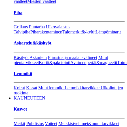
vaatteet
Miesten vaatteet
Piha
Grillaus
Puutarha
Ulkovalaistus
Talvipiha
Piharakentaminen
Talomerkit&-kyltit
Lämpömittarit
Askartelu&käsityöt
Käsityöt
Askartelu
Piirustus-ja maalausvälineet
Muut
pientarvikkeet
Kortit&paketointi
Avaimenpertät&magneetit
Toimi
Lemmikit
Koirat
Kissat
Muut lemmikit
Lemmikkitarvikkeet
Ulkolintujen
ruokinta
KAUNEUTEEN
Kasvot
Meikit
Puhdistus
Voiteet
Meikkisiveltimet&muut tarvikkeet