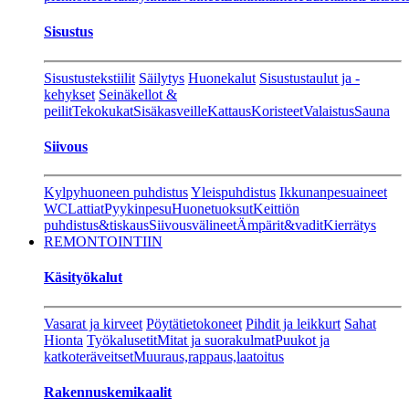
Sisustus
Sisustustekstiilit
Säilytys
Huonekalut
Sisustustaulut ja -
kehykset
Seinäkellot &
peilit
Tekokukat
Sisäkasveille
Kattaus
Koristeet
Valaistus
Sauna
Siivous
Kylpyhuoneen puhdistus
Yleispuhdistus
Ikkunanpesuaineet
WC
Lattiat
Pyykinpesu
Huonetuoksut
Keittiön
puhdistus&tiskaus
Siivousvälineet
Ämpärit&vadit
Kierrätys
REMONTOINTIIN
Käsityökalut
Vasarat ja kirveet
Pöytätietokoneet
Pihdit ja leikkurt
Sahat
Hionta
Työkalusetit
Mitat ja suorakulmat
Puukot ja
katkoteräveitset
Muuraus,rappaus,laatoitus
Rakennuskemikaalit