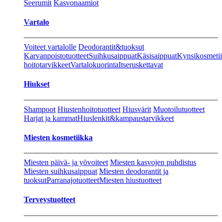
Seerumit
Kasvonaamiot
Vartalo
Voiteet vartalolle
Deodorantit&tuoksut
Karvanpoistotuotteet
Suihkusaippuat
Käsisaippuat
Kynsikosmeti
hoitotarvikkeet
Vartalokuorinta
Itseruskettavat
Hiukset
Shampoot
Hiustenhoitotuotteet
Hiusvärit
Muotoilutuotteet
Harjat ja kammat
Hiuslenkit&kampaustarvikkeet
Miesten kosmetiikka
Miesten päivä- ja yövoiteet
Miesten kasvojen puhdistus
Miesten suihkusaippuat
Miesten deodorantit ja
tuoksut
Parranajotuotteet
Miesten hiustuotteet
Terveystuotteet