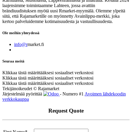
Karhulassa, Mustolassa, Lappeenrannassa ja Imatralla. Kesällä 2024
laajensimme toimintaamme Lahteen, jossa avattiin
brändiuudistuksen myötä uusi Rmarket-myymälä. Olemme ylpeitä
siitä, että Rajamarketille on myönnetty Avainlippu-merkki, joka
kertoo palveluidemme kotimaisuudesta ja vastuullisuudesta.
Ole meihin yhteydessä
info@r
market.fi
Seuraa meitä
Klikkaa tästä määrittääksesi sosiaaliset verkostosi
Klikkaa tästä määrittääksesi sosiaaliset verkostosi
Klikkaa tästä määrittääksesi sosiaaliset verkostosi
Tekijänoikeudet © Rajamarket
Järjestelmää pyörittää
- Numero #1
Avoimen lähdekoodin
verkkokauppa
Request Quote
First Name:*