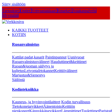
Siirry sisältöön
Tarjoukset
Outlet
Yritysasiakkaat
Rmarket
Asiakaspalvelu
Myymälät
KAIKKI TUOTTEET
KOTIIN
Ruoanvalmistus
Kattilat,padat,kasarit
Paistinpannut
Uunivuoat
Ruoanvalmistusvälineet
Hauduttimet&keittimet
Ruoan&juoman säilytys ja
kuljetus
Leivonta
Irtokannet
Keittiövälineet
Marjastus&Sienestys
Säilöntä
Kodintekniikka
Kauneus- ja hyvinvointilaitteet
Kodin turvallisuus
Tietokonetarvikkeet
Äänentoisto
Keittiön
pienkoneet
Kännykkätarvikkeet
Lämmittimet
Tuulettimet
Paristot