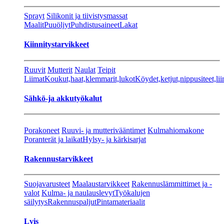
Sprayt
Silikonit ja tiivistysmassat
Maalit
Puuöljyt
Puhdistusaineet
Lakat
Kiinnitystarvikkeet
Ruuvit
Mutterit
Naulat
Teipit
Liimat
Koukut,haat,klemmarit,lukot
Köydet,ketjut,nippusiteet,lii
Sähkö-ja akkutyökalut
Porakoneet
Ruuvi- ja mutterivääntimet
Kulmahiomakone
Poranterät ja laikat
Hylsy- ja kärkisarjat
Rakennustarvikkeet
Suojavarusteet
Maalaustarvikkeet
Rakennuslämmittimet ja -
valot
Kulma- ja naulauslevyt
Työkalujen
säilytys
Rakennuspaljut
Pintamateriaalit
Lvis