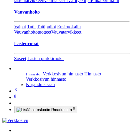
lastentarvikkeet
Naamiaisasut
Värityskirjat
Pulkat&liukurit
Vauvanhoito
Vaipat
Tutit
Tuttipullot
Ensiruokailu
Vauvanhoitotuotteet
Vauvatarvikkeet
Lastenruoat
Soseet
Lasten purkkiruoka
Verkkosivun hinnasto
Hinnasto
Hinnasto:
Verkkosivun hinnasto
Kirjaudu sisään
0
0
0