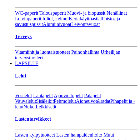
WC-paperit
Talouspaperit
Muovi- ja biopussit
Nenäliinat
Leivinpaperit,foliot, kelmut
Kertakäyttöastiat
Paisto- ja
savustuspussit
Alumiinivuoat
Leivontavuoat
Terveys
Vitamiinit ja luontaistuotteet
Painonhallinta
Urheilijan
terveystuotteet
LAPSILLE
Lelut
Vesilelut
Lautapelit
Ajanviettopelit
Palapelit
Vauvalelut
Sisäleikit
Pehmolelut
Ajoneuvot&radat
Pihapelit ja -
lelut
Nuket
Leikkisetit
Lastentarvikkeet
Lasten kylpytuotteet
Lasten hampaidenhoito
Muut