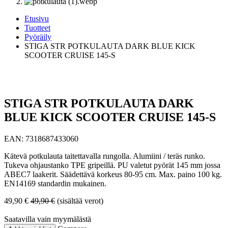
Etusivu
Tuotteet
Pyöräily
STIGA STR POTKULAUTA DARK BLUE KICK
SCOOTER CRUISE 145-S
STIGA STR POTKULAUTA DARK
BLUE KICK SCOOTER CRUISE 145-S
EAN:
7318687433060
Kätevä potkulauta taitettavalla rungolla. Alumiini / teräs runko.
Tukeva ohjaustanko TPE gripeillä. PU valetut pyörät 145 mm jossa
ABEC7 laakerit. Säädettävä korkeus 80-95 cm. Max. paino 100 kg.
EN14169 standardin mukainen.
49,90
€
49,90
€
(sisältää verot)
Saatavilla vain myymälästä