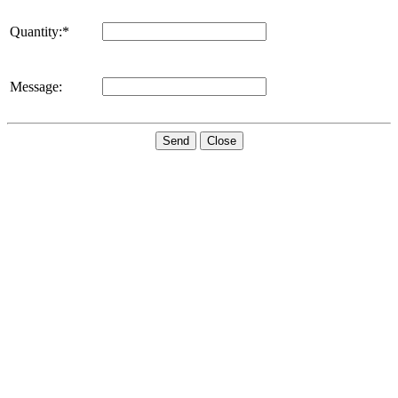
Quantity:*
Message:
Send
Close