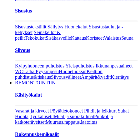
Sisustus
Sisustustekstiilit
Säilytys
Huonekalut
Sisustustaulut ja -
kehykset
Seinäkellot &
peilit
Tekokukat
Sisäkasveille
Kattaus
Koristeet
Valaistus
Sauna
Siivous
Kylpyhuoneen puhdistus
Yleispuhdistus
Ikkunanpesuaineet
WC
Lattiat
Pyykinpesu
Huonetuoksut
Keittiön
puhdistus&tiskaus
Siivousvälineet
Ämpärit&vadit
Kierrätys
REMONTOINTIIN
Käsityökalut
Vasarat ja kirveet
Pöytätietokoneet
Pihdit ja leikkurt
Sahat
Hionta
Työkalusetit
Mitat ja suorakulmat
Puukot ja
katkoteräveitset
Muuraus,rappaus,laatoitus
Rakennuskemikaalit