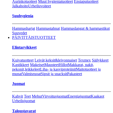
Aurinkotuotteet
Muut hygieniatuotteet
Ensiaputuotteet
Jalkahoito
Urheiluvoiteet
Suuhygienia
Hammasharjat
Hammastahnat
Hammaslangat & hammastikut
Suuvedet
PÄIVITTÄISTUOTTEET
Elintarvikkeet
Kuivatuotteet
Leivät,keksit&leivonnaiset
Texmex
Säilykkeet
Kastikkeet
Makeiset
Mausteet
Hillot
Makkarat, nakit,
pekonit,leikkeleet
Liha- ja kasviproteiinit
Maitotuotteet ja
munat
Valmisruoat
Sipsit ja snacksit
Pakasteet
Juomat
Kahvit
Teet
Mehut
Virvoitusjuomat
Energiajuomat
Kaakaot
Urheilujuomat
Taloustavarat