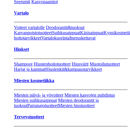
Seerumit
Kasvonaamiot
Vartalo
Voiteet vartalolle
Deodorantit&tuoksut
Karvanpoistotuotteet
Suihkusaippuat
Käsisaippuat
Kynsikosmeti
hoitotarvikkeet
Vartalokuorinta
Itseruskettavat
Hiukset
Shampoot
Hiustenhoitotuotteet
Hiusvärit
Muotoilutuotteet
Harjat ja kammat
Hiuslenkit&kampaustarvikkeet
Miesten kosmetiikka
Miesten päivä- ja yövoiteet
Miesten kasvojen puhdistus
Miesten suihkusaippuat
Miesten deodorantit ja
tuoksut
Parranajotuotteet
Miesten hiustuotteet
Terveystuotteet