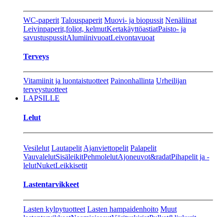
WC-paperit
Talouspaperit
Muovi- ja biopussit
Nenäliinat
Leivinpaperit,foliot, kelmut
Kertakäyttöastiat
Paisto- ja
savustuspussit
Alumiinivuoat
Leivontavuoat
Terveys
Vitamiinit ja luontaistuotteet
Painonhallinta
Urheilijan
terveystuotteet
LAPSILLE
Lelut
Vesilelut
Lautapelit
Ajanviettopelit
Palapelit
Vauvalelut
Sisäleikit
Pehmolelut
Ajoneuvot&radat
Pihapelit ja -
lelut
Nuket
Leikkisetit
Lastentarvikkeet
Lasten kylpytuotteet
Lasten hampaidenhoito
Muut