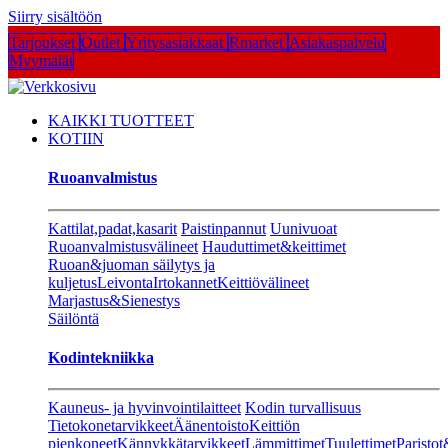
Siirry sisältöön
Tarjoukset
Outlet
Yritysasiakkaat
Rmarket
Asiakaspalvelu
Myymälät
KAIKKI TUOTTEET
KOTIIN
Ruoanvalmistus
Kattilat,padat,kasarit
Paistinpannut
Uunivuoat
Ruoanvalmistusvälineet
Hauduttimet&keittimet
Ruoan&juoman säilytys ja
kuljetus
Leivonta
Irtokannet
Keittiövälineet
Marjastus&Sienestys
Säilöntä
Kodintekniikka
Kauneus- ja hyvinvointilaitteet
Kodin turvallisuus
Tietokonetarvikkeet
Äänentoisto
Keittiön
pienkoneet
Kännykkätarvikkeet
Lämmittimet
Tuulettimet
Paristot