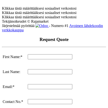
Klikkaa tästä määrittääksesi sosiaaliset verkostosi
Klikkaa tästä määrittääksesi sosiaaliset verkostosi
Klikkaa tästä määrittääksesi sosiaaliset verkostosi
Tekijänoikeudet © Rajamarket
Järjestelmää pyörittää
- Numero #1
Avoimen lähdekoodin
verkkokauppa
Request Quote
First Name:*
Last Name:
Email:*
Contact No.*