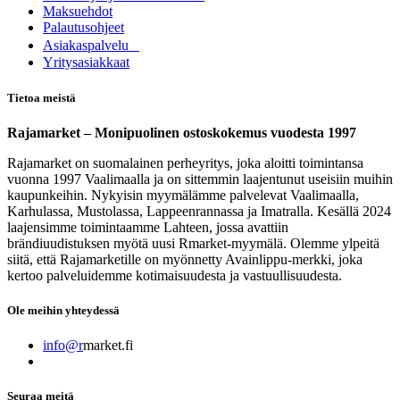
Maksuehdot
Palautusohjeet
Asia​k​aspalvelu
​Yritysasiakkaat
Tietoa meistä
Rajamarket – Monipuolinen ostoskokemus vuodesta 1997
Rajamarket on suomalainen perheyritys, joka aloitti toimintansa
vuonna 1997 Vaalimaalla ja on sittemmin laajentunut useisiin muihin
kaupunkeihin. Nykyisin myymälämme palvelevat Vaalimaalla,
Karhulassa, Mustolassa, Lappeenrannassa ja Imatralla. Kesällä 2024
laajensimme toimintaamme Lahteen, jossa avattiin
brändiuudistuksen myötä uusi Rmarket-myymälä. Olemme ylpeitä
siitä, että Rajamarketille on myönnetty Avainlippu-merkki, joka
kertoo palveluidemme kotimaisuudesta ja vastuullisuudesta.
Ole meihin yhteydessä
info@r
market.fi
Seuraa meitä