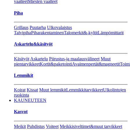
vaatteet
Miesten vaatteet
Piha
Grillaus
Puutarha
Ulkovalaistus
Talvipiha
Piharakentaminen
Talomerkit&-kyltit
Lämpömittarit
Askartelu&käsityöt
Käsityöt
Askartelu
Piirustus-ja maalausvälineet
Muut
pientarvikkeet
Kortit&paketointi
Avaimenpertät&magneetit
Toimi
Lemmikit
Koirat
Kissat
Muut lemmikit
Lemmikkitarvikkeet
Ulkolintujen
ruokinta
KAUNEUTEEN
Kasvot
Meikit
Puhdistus
Voiteet
Meikkisiveltimet&muut tarvikkeet