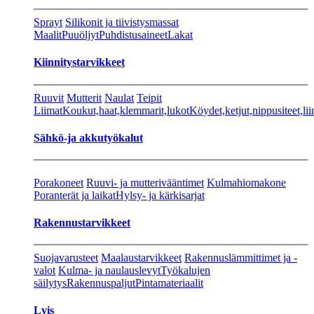
Sprayt
Silikonit ja tiivistysmassat
Maalit
Puuöljyt
Puhdistusaineet
Lakat
Kiinnitystarvikkeet
Ruuvit
Mutterit
Naulat
Teipit
Liimat
Koukut,haat,klemmarit,lukot
Köydet,ketjut,nippusiteet,lii
Sähkö-ja akkutyökalut
Porakoneet
Ruuvi- ja mutterivääntimet
Kulmahiomakone
Poranterät ja laikat
Hylsy- ja kärkisarjat
Rakennustarvikkeet
Suojavarusteet
Maalaustarvikkeet
Rakennuslämmittimet ja -
valot
Kulma- ja naulauslevyt
Työkalujen
säilytys
Rakennuspaljut
Pintamateriaalit
Lvis