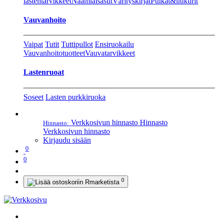
lastentarvikkeet
Naamiaisasut
Värityskirjat
Pulkat&liukurit
Vauvanhoito
Vaipat
Tutit
Tuttipullot
Ensiruokailu
Vauvanhoitotuotteet
Vauvatarvikkeet
Lastenruoat
Soseet
Lasten purkkiruoka
Verkkosivun hinnasto
Hinnasto
Hinnasto:
Verkkosivun hinnasto
Kirjaudu sisään
0
0
0