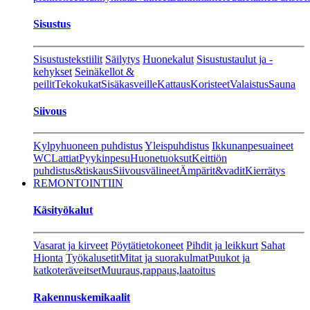
Sisustus
Sisustustekstiilit
Säilytys
Huonekalut
Sisustustaulut ja -
kehykset
Seinäkellot &
peilit
Tekokukat
Sisäkasveille
Kattaus
Koristeet
Valaistus
Sauna
Siivous
Kylpyhuoneen puhdistus
Yleispuhdistus
Ikkunanpesuaineet
WC
Lattiat
Pyykinpesu
Huonetuoksut
Keittiön
puhdistus&tiskaus
Siivousvälineet
Ämpärit&vadit
Kierrätys
REMONTOINTIIN
Käsityökalut
Vasarat ja kirveet
Pöytätietokoneet
Pihdit ja leikkurt
Sahat
Hionta
Työkalusetit
Mitat ja suorakulmat
Puukot ja
katkoteräveitset
Muuraus,rappaus,laatoitus
Rakennuskemikaalit