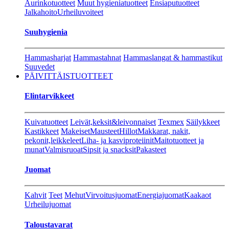
Aurinkotuotteet
Muut hygieniatuotteet
Ensiaputuotteet
Jalkahoito
Urheiluvoiteet
Suuhygienia
Hammasharjat
Hammastahnat
Hammaslangat & hammastikut
Suuvedet
PÄIVITTÄISTUOTTEET
Elintarvikkeet
Kuivatuotteet
Leivät,keksit&leivonnaiset
Texmex
Säilykkeet
Kastikkeet
Makeiset
Mausteet
Hillot
Makkarat, nakit,
pekonit,leikkeleet
Liha- ja kasviproteiinit
Maitotuotteet ja
munat
Valmisruoat
Sipsit ja snacksit
Pakasteet
Juomat
Kahvit
Teet
Mehut
Virvoitusjuomat
Energiajuomat
Kaakaot
Urheilujuomat
Taloustavarat