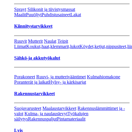
Sprayt
Silikonit ja tiivistysmassat
Maalit
Puuöljyt
Puhdistusaineet
Lakat
Kiinnitystarvikkeet
Ruuvit
Mutterit
Naulat
Teipit
Liimat
Koukut,haat,klemmarit,lukot
Köydet,ketjut,nippusiteet,lii
Sähkö-ja akkutyökalut
Porakoneet
Ruuvi- ja mutterivääntimet
Kulmahiomakone
Poranterät ja laikat
Hylsy- ja kärkisarjat
Rakennustarvikkeet
Suojavarusteet
Maalaustarvikkeet
Rakennuslämmittimet ja -
valot
Kulma- ja naulauslevyt
Työkalujen
säilytys
Rakennuspaljut
Pintamateriaalit
Lvis