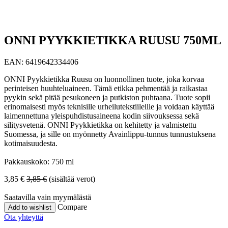
ONNI PYYKKIETIKKA RUUSU 750ML
EAN:
6419642334406
ONNI Pyykkietikka Ruusu on luonnollinen tuote, joka korvaa
perinteisen huuhteluaineen. Tämä etikka pehmentää ja raikastaa
pyykin sekä pitää pesukoneen ja putkiston puhtaana. Tuote sopii
erinomaisesti myös teknisille urheilutekstiileille ja voidaan käyttää
laimennettuna yleispuhdistusaineena kodin siivouksessa sekä
silitysvetenä. ONNI Pyykkietikka on kehitetty ja valmistettu
Suomessa, ja sille on myönnetty Avainlippu-tunnus tunnustuksena
kotimaisuudesta.
Pakkauskoko: 750 ml
3,85
€
3,85
€
(sisältää verot)
Saatavilla vain myymälästä
Compare
Add to wishlist
Ota yhteyttä