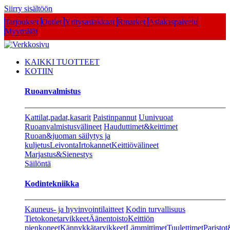
Siirry sisältöön
Tarjoukset
Outlet
Yritysasiakkaat
Rmarket
Asiakaspalvelu
Myymälät
KAIKKI TUOTTEET
KOTIIN
Ruoanvalmistus
Kattilat,padat,kasarit
Paistinpannut
Uunivuoat
Ruoanvalmistusvälineet
Hauduttimet&keittimet
Ruoan&juoman säilytys ja
kuljetus
Leivonta
Irtokannet
Keittiövälineet
Marjastus&Sienestys
Säilöntä
Kodintekniikka
Kauneus- ja hyvinvointilaitteet
Kodin turvallisuus
Tietokonetarvikkeet
Äänentoisto
Keittiön
pienkoneet
Kännykkätarvikkeet
Lämmittimet
Tuulettimet
Paristot