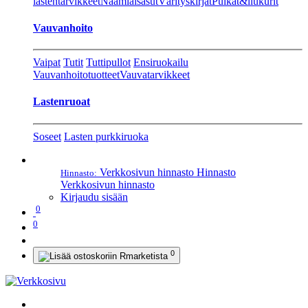
lastentarvikkeet
Naamiaisasut
Värityskirjat
Pulkat&liukurit
Vauvanhoito
Vaipat
Tutit
Tuttipullot
Ensiruokailu
Vauvanhoitotuotteet
Vauvatarvikkeet
Lastenruoat
Soseet
Lasten purkkiruoka
Verkkosivun hinnasto
Hinnasto
Hinnasto:
Verkkosivun hinnasto
Kirjaudu sisään
0
0
0