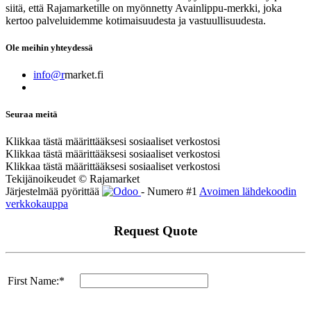
siitä, että Rajamarketille on myönnetty Avainlippu-merkki, joka
kertoo palveluidemme kotimaisuudesta ja vastuullisuudesta.
Ole meihin yhteydessä
info@r
market.fi
Seuraa meitä
Klikkaa tästä määrittääksesi sosiaaliset verkostosi
Klikkaa tästä määrittääksesi sosiaaliset verkostosi
Klikkaa tästä määrittääksesi sosiaaliset verkostosi
Tekijänoikeudet © Rajamarket
Järjestelmää pyörittää
- Numero #1
Avoimen lähdekoodin
verkkokauppa
Request Quote
First Name:*