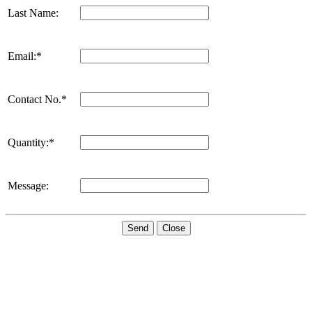
Last Name:
Email:*
Contact No.*
Quantity:*
Message:
Send
Close