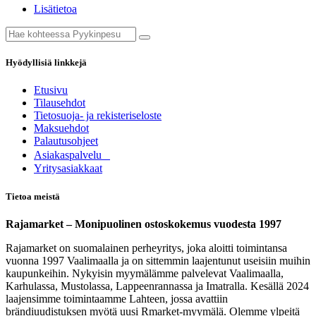
Lisätietoa
Hyödyllisiä linkkejä
Etusivu
Tilausehdot
Tietosuoja- ja rekisteriseloste
Maksuehdot
Palautusohjeet
Asia​k​aspalvelu
​Yritysasiakkaat
Tietoa meistä
Rajamarket – Monipuolinen ostoskokemus vuodesta 1997
Rajamarket on suomalainen perheyritys, joka aloitti toimintansa
vuonna 1997 Vaalimaalla ja on sittemmin laajentunut useisiin muihin
kaupunkeihin. Nykyisin myymälämme palvelevat Vaalimaalla,
Karhulassa, Mustolassa, Lappeenrannassa ja Imatralla. Kesällä 2024
laajensimme toimintaamme Lahteen, jossa avattiin
brändiuudistuksen myötä uusi Rmarket-myymälä. Olemme ylpeitä