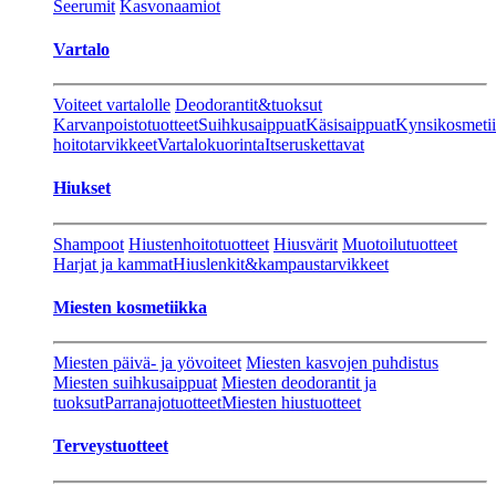
Seerumit
Kasvonaamiot
Vartalo
Voiteet vartalolle
Deodorantit&tuoksut
Karvanpoistotuotteet
Suihkusaippuat
Käsisaippuat
Kynsikosmeti
hoitotarvikkeet
Vartalokuorinta
Itseruskettavat
Hiukset
Shampoot
Hiustenhoitotuotteet
Hiusvärit
Muotoilutuotteet
Harjat ja kammat
Hiuslenkit&kampaustarvikkeet
Miesten kosmetiikka
Miesten päivä- ja yövoiteet
Miesten kasvojen puhdistus
Miesten suihkusaippuat
Miesten deodorantit ja
tuoksut
Parranajotuotteet
Miesten hiustuotteet
Terveystuotteet