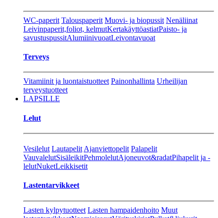
WC-paperit
Talouspaperit
Muovi- ja biopussit
Nenäliinat
Leivinpaperit,foliot, kelmut
Kertakäyttöastiat
Paisto- ja
savustuspussit
Alumiinivuoat
Leivontavuoat
Terveys
Vitamiinit ja luontaistuotteet
Painonhallinta
Urheilijan
terveystuotteet
LAPSILLE
Lelut
Vesilelut
Lautapelit
Ajanviettopelit
Palapelit
Vauvalelut
Sisäleikit
Pehmolelut
Ajoneuvot&radat
Pihapelit ja -
lelut
Nuket
Leikkisetit
Lastentarvikkeet
Lasten kylpytuotteet
Lasten hampaidenhoito
Muut