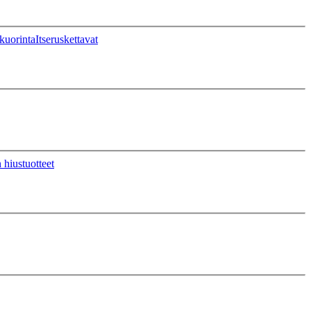
kuorinta
Itseruskettavat
 hiustuotteet