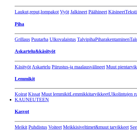
Laukut,reput,lompakot
Vyöt
Jalkineet
Päähineet
Käsineet
Teksti
Piha
Grillaus
Puutarha
Ulkovalaistus
Talvipiha
Piharakentaminen
Tal
Askartelu&käsityöt
Käsityöt
Askartelu
Piirustus-ja maalausvälineet
Muut pientarvik
Lemmikit
Koirat
Kissat
Muut lemmikit
Lemmikkitarvikkeet
Ulkolintujen r
KAUNEUTEEN
Kasvot
Meikit
Puhdistus
Voiteet
Meikkisiveltimet&muut tarvikkeet
See