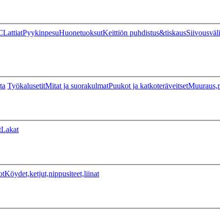
C
Lattiat
Pyykinpesu
Huonetuoksut
Keittiön puhdistus&tiskaus
Siivousväl
ta
Työkalusetit
Mitat ja suorakulmat
Puukot ja katkoteräveitset
Muuraus,r
t
Lakat
ot
Köydet,ketjut,nippusiteet,liinat