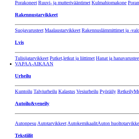
Porakoneet
Ruuvi- ja mutterivääntimet
Kulmahiomakone
Porant
Rakennustarvikkeet
Suojavarusteet
Maalaustarvikkeet
Rakennuslämmittimet ja -val
Lvis
Tulisijatarvikkeet
Putket,letkut ja liittimet
Hanat ja hanavarustee
VAPAA-AIKAAN
Urheilu
Kuntoilu
Talviurheilu
Kalastus
Vesiurheilu
Pyöräily
Retkeily
Mu
Autoilu&veneily
Autonpesu
Autotarvikkeet
Autokemikaalit
Auton huoltotarvikke
Tekstiilit