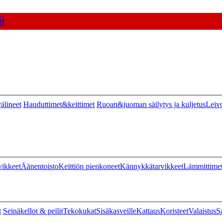
t
älineet
Hauduttimet&keittimet
Ruoan&juoman säilytys ja kuljetus
Leiv
vikkeet
Äänentoisto
Keittiön pienkoneet
Kännykkätarvikkeet
Lämmittime
t
Seinäkellot & peilit
Tekokukat
Sisäkasveille
Kattaus
Koristeet
Valaistus
S