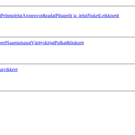
t
Pehmolelut
Ajoneuvot&radat
Pihapelit ja -lelut
Nuket
Leikkisetit
eet
Naamiaisasut
Värityskirjat
Pulkat&liukurit
arvikkeet