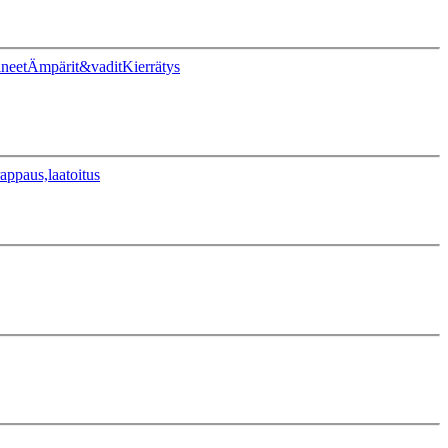
ineet
Ämpärit&vadit
Kierrätys
appaus,laatoitus