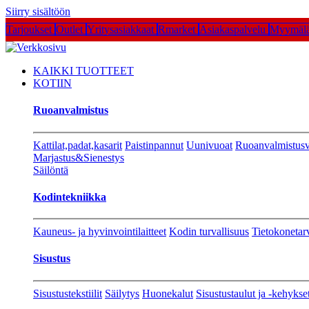
Siirry sisältöön
Tarjoukset
Outlet
Yritysasiakkaat
Rmarket
Asiakaspalvelu
Myymälä
KAIKKI TUOTTEET
KOTIIN
Ruoanvalmistus
Kattilat,padat,kasarit
Paistinpannut
Uunivuoat
Ruoanvalmistusv
Marjastus&Sienestys
Säilöntä
Kodintekniikka
Kauneus- ja hyvinvointilaitteet
Kodin turvallisuus
Tietokonetar
Sisustus
Sisustustekstiilit
Säilytys
Huonekalut
Sisustustaulut ja -kehykse