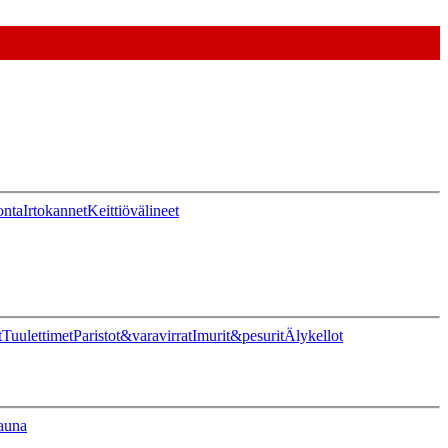
onta
Irtokannet
Keittiövälineet
t
Tuulettimet
Paristot&varavirrat
Imurit&pesurit
Älykellot
auna