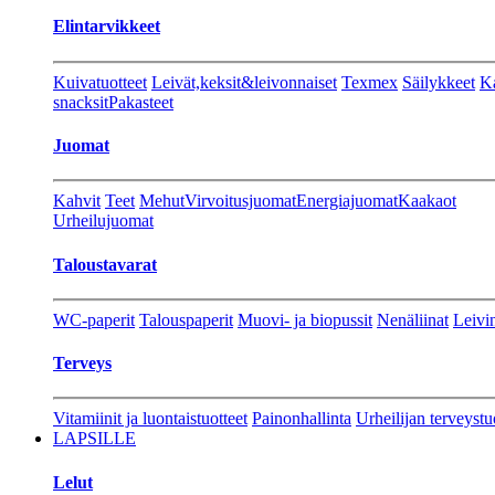
Elintarvikkeet
Kuivatuotteet
Leivät,keksit&leivonnaiset
Texmex
Säilykkeet
Ka
snacksit
Pakasteet
Juomat
Kahvit
Teet
Mehut
Virvoitusjuomat
Energiajuomat
Kaakaot
Urheilujuomat
Taloustavarat
WC-paperit
Talouspaperit
Muovi- ja biopussit
Nenäliinat
Leivin
Terveys
Vitamiinit ja luontaistuotteet
Painonhallinta
Urheilijan terveystu
LAPSILLE
Lelut