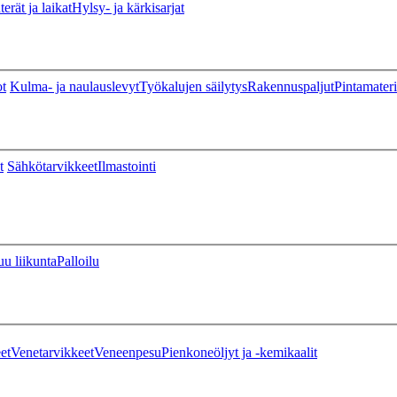
erät ja laikat
Hylsy- ja kärkisarjat
ot
Kulma- ja naulauslevyt
Työkalujen säilytys
Rakennuspaljut
Pintamateri
t
Sähkötarvikkeet
Ilmastointi
u liikunta
Palloilu
et
Venetarvikkeet
Veneenpesu
Pienkoneöljyt ja -kemikaalit