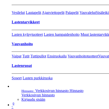
Vesilelut
Lautapelit
Ajanviettopelit
Palapelit
Vauvalelut
Sisäleiki
Lastentarvikkeet
Lasten kylpytuotteet
Lasten hampaidenhoito
Muut lastentarvikk
Vauvanhoito
Vaipat
Tutit
Tuttipullot
Ensiruokailu
Vauvanhoitotuotteet
Vauvat
Lastenruoat
Soseet
Lasten purkkiruoka
Verkkosivun hinnasto
Hinnasto
Hinnasto:
Verkkosivun hinnasto
Kirjaudu sisään
0
0