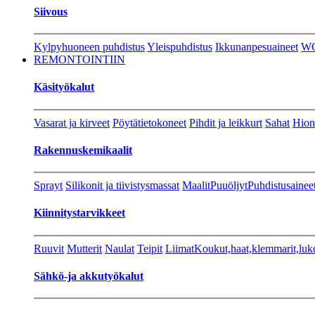
Siivous
Kylpyhuoneen puhdistus
Yleispuhdistus
Ikkunanpesuaineet
W
REMONTOINTIIN
Käsityökalut
Vasarat ja kirveet
Pöytätietokoneet
Pihdit ja leikkurt
Sahat
Hion
Rakennuskemikaalit
Sprayt
Silikonit ja tiivistysmassat
Maalit
Puuöljyt
Puhdistusainee
Kiinnitystarvikkeet
Ruuvit
Mutterit
Naulat
Teipit
Liimat
Koukut,haat,klemmarit,luk
Sähkö-ja akkutyökalut