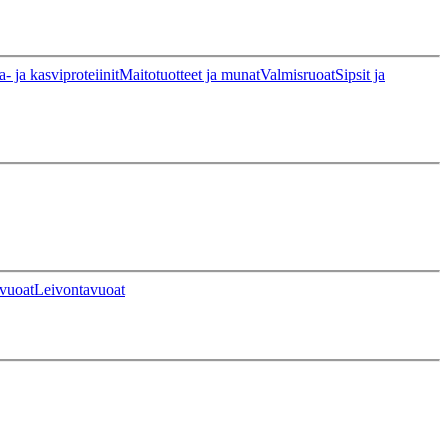
a- ja kasviproteiinit
Maitotuotteet ja munat
Valmisruoat
Sipsit ja
vuoat
Leivontavuoat