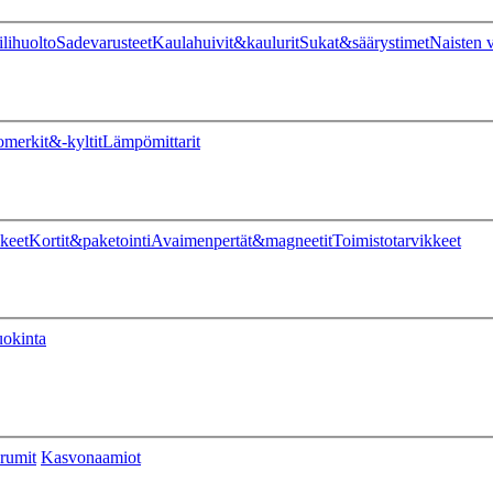
ilihuolto
Sadevarusteet
Kaulahuivit&kaulurit
Sukat&säärystimet
Naisten v
omerkit&-kyltit
Lämpömittarit
keet
Kortit&paketointi
Avaimenpertät&magneetit
Toimistotarvikkeet
uokinta
rumit
Kasvonaamiot