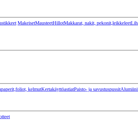
stikkeet
Makeiset
Mausteet
Hillot
Makkarat, nakit, pekonit,leikkeleet
Lih
paperit,foliot, kelmut
Kertakäyttöastiat
Paisto- ja savustuspussit
Alumiini
otteet