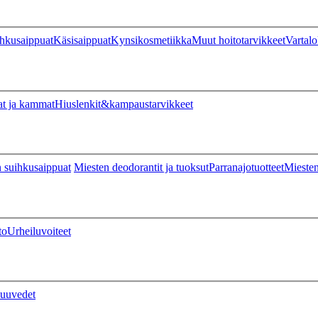
hkusaippuat
Käsisaippuat
Kynsikosmetiikka
Muut hoitotarvikkeet
Vartalo
at ja kammat
Hiuslenkit&kampaustarvikkeet
 suihkusaippuat
Miesten deodorantit ja tuoksut
Parranajotuotteet
Miesten
to
Urheiluvoiteet
uuvedet