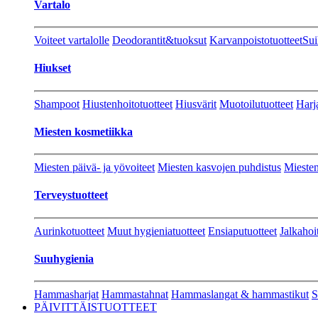
Vartalo
Voiteet vartalolle
Deodorantit&tuoksut
Karvanpoistotuotteet
Sui
Hiukset
Shampoot
Hiustenhoitotuotteet
Hiusvärit
Muotoilutuotteet
Harj
Miesten kosmetiikka
Miesten päivä- ja yövoiteet
Miesten kasvojen puhdistus
Miesten
Terveystuotteet
Aurinkotuotteet
Muut hygieniatuotteet
Ensiaputuotteet
Jalkahoi
Suuhygienia
Hammasharjat
Hammastahnat
Hammaslangat & hammastikut
S
PÄIVITTÄISTUOTTEET