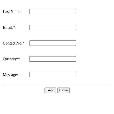
Last Name:
Email:*
Contact No.*
Quantity:*
Message:
Send
Close