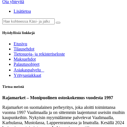
Ota yhteyttä
Lisätietoa
Hyödyllisiä linkkejä
Etusivu
Tilausehdot
Tietosuoja- ja rekisteriseloste
Maksuehdot
Palautusohjeet
Asia​k​aspalvelu
​Yritysasiakkaat
Tietoa meistä
Rajamarket – Monipuolinen ostoskokemus vuodesta 1997
Rajamarket on suomalainen perheyritys, joka aloitti toimintansa
vuonna 1997 Vaalimaalla ja on sittemmin laajentunut useisiin muihin
kaupunkeihin. Nykyisin myymälämme palvelevat Vaalimaalla,
Karhulassa, Mustolassa, Lappeenrannassa ja Imatralla. Kesällä 2024