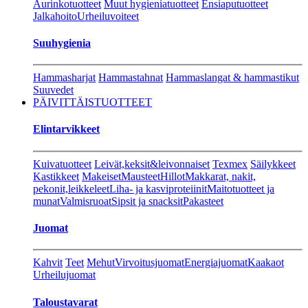
Aurinkotuotteet
Muut hygieniatuotteet
Ensiaputuotteet
Jalkahoito
Urheiluvoiteet
Suuhygienia
Hammasharjat
Hammastahnat
Hammaslangat & hammastikut
Suuvedet
PÄIVITTÄISTUOTTEET
Elintarvikkeet
Kuivatuotteet
Leivät,keksit&leivonnaiset
Texmex
Säilykkeet
Kastikkeet
Makeiset
Mausteet
Hillot
Makkarat, nakit,
pekonit,leikkeleet
Liha- ja kasviproteiinit
Maitotuotteet ja
munat
Valmisruoat
Sipsit ja snacksit
Pakasteet
Juomat
Kahvit
Teet
Mehut
Virvoitusjuomat
Energiajuomat
Kaakaot
Urheilujuomat
Taloustavarat