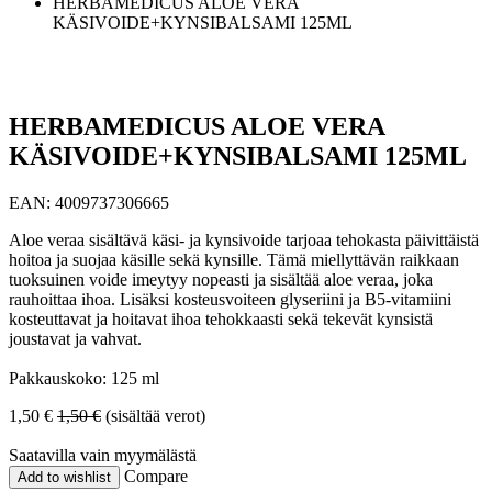
HERBAMEDICUS ALOE VERA
KÄSIVOIDE+KYNSIBALSAMI 125ML
HERBAMEDICUS ALOE VERA
KÄSIVOIDE+KYNSIBALSAMI 125ML
EAN:
4009737306665
Aloe veraa sisältävä käsi- ja kynsivoide tarjoaa tehokasta päivittäistä
hoitoa ja suojaa käsille sekä kynsille. Tämä miellyttävän raikkaan
tuoksuinen voide imeytyy nopeasti ja sisältää aloe veraa, joka
rauhoittaa ihoa. Lisäksi kosteusvoiteen glyseriini ja B5-vitamiini
kosteuttavat ja hoitavat ihoa tehokkaasti sekä tekevät kynsistä
joustavat ja vahvat.
Pakkauskoko: 125 ml
1,50
€
1,50
€
(sisältää verot)
Saatavilla vain myymälästä
Compare
Add to wishlist