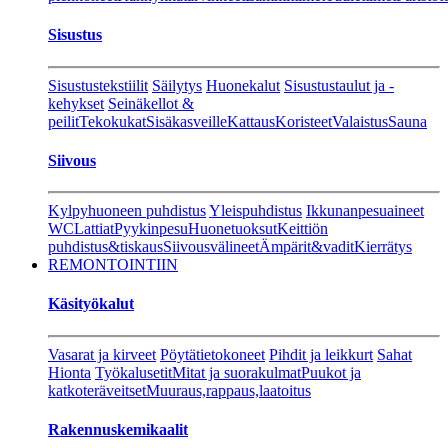
Sisustus
Sisustustekstiilit
Säilytys
Huonekalut
Sisustustaulut ja -
kehykset
Seinäkellot &
peilit
Tekokukat
Sisäkasveille
Kattaus
Koristeet
Valaistus
Sauna
Siivous
Kylpyhuoneen puhdistus
Yleispuhdistus
Ikkunanpesuaineet
WC
Lattiat
Pyykinpesu
Huonetuoksut
Keittiön
puhdistus&tiskaus
Siivousvälineet
Ämpärit&vadit
Kierrätys
REMONTOINTIIN
Käsityökalut
Vasarat ja kirveet
Pöytätietokoneet
Pihdit ja leikkurt
Sahat
Hionta
Työkalusetit
Mitat ja suorakulmat
Puukot ja
katkoteräveitset
Muuraus,rappaus,laatoitus
Rakennuskemikaalit