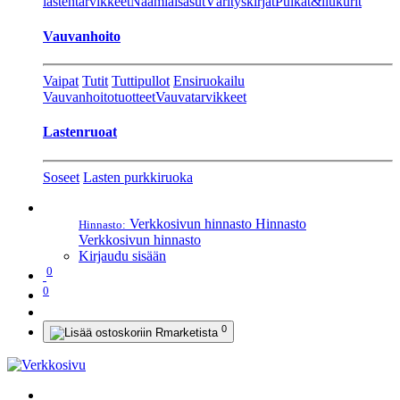
lastentarvikkeet
Naamiaisasut
Värityskirjat
Pulkat&liukurit
Vauvanhoito
Vaipat
Tutit
Tuttipullot
Ensiruokailu
Vauvanhoitotuotteet
Vauvatarvikkeet
Lastenruoat
Soseet
Lasten purkkiruoka
Verkkosivun hinnasto
Hinnasto
Hinnasto:
Verkkosivun hinnasto
Kirjaudu sisään
0
0
0