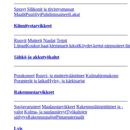
Sprayt
Silikonit ja tiivistysmassat
Maalit
Puuöljyt
Puhdistusaineet
Lakat
Kiinnitystarvikkeet
Ruuvit
Mutterit
Naulat
Teipit
Liimat
Koukut,haat,klemmarit,lukot
Köydet,ketjut,nippusiteet,lii
Sähkö-ja akkutyökalut
Porakoneet
Ruuvi- ja mutterivääntimet
Kulmahiomakone
Poranterät ja laikat
Hylsy- ja kärkisarjat
Rakennustarvikkeet
Suojavarusteet
Maalaustarvikkeet
Rakennuslämmittimet ja -
valot
Kulma- ja naulauslevyt
Työkalujen
säilytys
Rakennuspaljut
Pintamateriaalit
Lvis