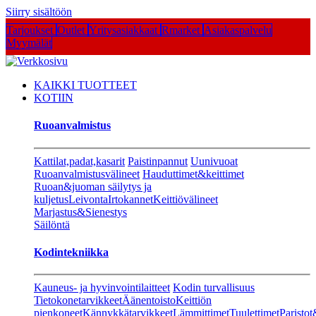
Siirry sisältöön
Tarjoukset
Outlet
Yritysasiakkaat
Rmarket
Asiakaspalvelu
Myymälät
KAIKKI TUOTTEET
KOTIIN
Ruoanvalmistus
Kattilat,padat,kasarit
Paistinpannut
Uunivuoat
Ruoanvalmistusvälineet
Hauduttimet&keittimet
Ruoan&juoman säilytys ja
kuljetus
Leivonta
Irtokannet
Keittiövälineet
Marjastus&Sienestys
Säilöntä
Kodintekniikka
Kauneus- ja hyvinvointilaitteet
Kodin turvallisuus
Tietokonetarvikkeet
Äänentoisto
Keittiön
pienkoneet
Kännykkätarvikkeet
Lämmittimet
Tuulettimet
Paristot