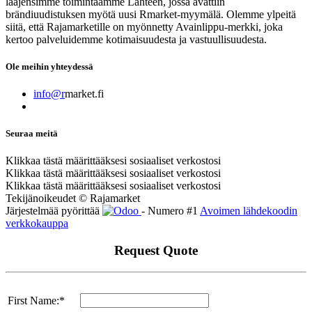
laajensimme toimintaamme Lahteen, jossa avattiin
brändiuudistuksen myötä uusi Rmarket-myymälä. Olemme ylpeitä
siitä, että Rajamarketille on myönnetty Avainlippu-merkki, joka
kertoo palveluidemme kotimaisuudesta ja vastuullisuudesta.
Ole meihin yhteydessä
info@r
market.fi
Seuraa meitä
Klikkaa tästä määrittääksesi sosiaaliset verkostosi
Klikkaa tästä määrittääksesi sosiaaliset verkostosi
Klikkaa tästä määrittääksesi sosiaaliset verkostosi
Tekijänoikeudet © Rajamarket
Järjestelmää pyörittää
- Numero #1
Avoimen lähdekoodin
verkkokauppa
Request Quote
First Name:*