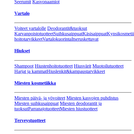
Seerumit
Kasvonaamiot
Vartalo
Voiteet vartalolle
Deodorantit&tuoksut
Karvanpoistotuotteet
Suihkusaippuat
Käsisaippuat
Kynsikosmeti
hoitotarvikkeet
Vartalokuorinta
Itseruskettavat
Hiukset
Shampoot
Hiustenhoitotuotteet
Hiusvärit
Muotoilutuotteet
Harjat ja kammat
Hiuslenkit&kampaustarvikkeet
Miesten kosmetiikka
Miesten päivä- ja yövoiteet
Miesten kasvojen puhdistus
Miesten suihkusaippuat
Miesten deodorantit ja
tuoksut
Parranajotuotteet
Miesten hiustuotteet
Terveystuotteet