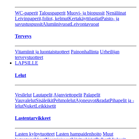
WC-paperit
Talouspaperit
Muovi- ja biopussit
Nenäliinat
Leivinpaperit,foliot, kelmut
Kertakäyttöastiat
Paisto- ja
savustuspussit
Alumiinivuoat
Leivontavuoat
Terveys
Vitamiinit ja luontaistuotteet
Painonhallinta
Urheilijan
terveystuotteet
LAPSILLE
Lelut
Vesilelut
Lautapelit
Ajanviettopelit
Palapelit
Vauvalelut
Sisäleikit
Pehmolelut
Ajoneuvot&radat
Pihapelit ja -
lelut
Nuket
Leikkisetit
Lastentarvikkeet
Lasten kylpytuotteet
Lasten hampaidenhoito
Muut