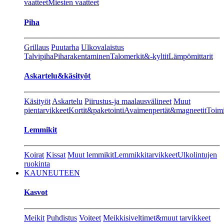
vaatteet
Miesten vaatteet
Piha
Grillaus
Puutarha
Ulkovalaistus
Talvipiha
Piharakentaminen
Talomerkit&-kyltit
Lämpömittarit
Askartelu&käsityöt
Käsityöt
Askartelu
Piirustus-ja maalausvälineet
Muut
pientarvikkeet
Kortit&paketointi
Avaimenpertät&magneetit
Toimi
Lemmikit
Koirat
Kissat
Muut lemmikit
Lemmikkitarvikkeet
Ulkolintujen
ruokinta
KAUNEUTEEN
Kasvot
Meikit
Puhdistus
Voiteet
Meikkisiveltimet&muut tarvikkeet