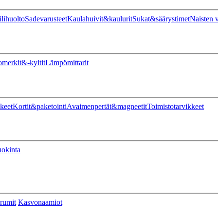
ilihuolto
Sadevarusteet
Kaulahuivit&kaulurit
Sukat&säärystimet
Naisten v
omerkit&-kyltit
Lämpömittarit
keet
Kortit&paketointi
Avaimenpertät&magneetit
Toimistotarvikkeet
uokinta
rumit
Kasvonaamiot