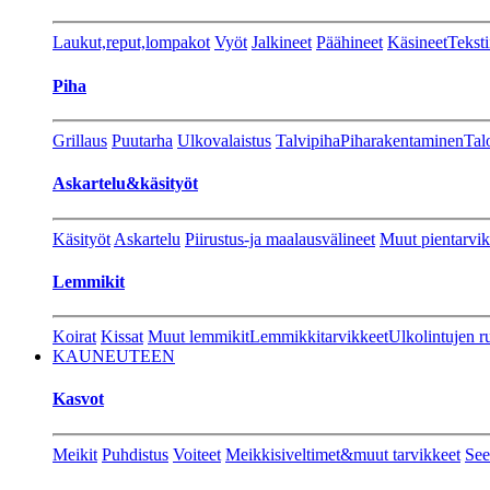
Laukut,reput,lompakot
Vyöt
Jalkineet
Päähineet
Käsineet
Teksti
Piha
Grillaus
Puutarha
Ulkovalaistus
Talvipiha
Piharakentaminen
Tal
Askartelu&käsityöt
Käsityöt
Askartelu
Piirustus-ja maalausvälineet
Muut pientarvik
Lemmikit
Koirat
Kissat
Muut lemmikit
Lemmikkitarvikkeet
Ulkolintujen r
KAUNEUTEEN
Kasvot
Meikit
Puhdistus
Voiteet
Meikkisiveltimet&muut tarvikkeet
See