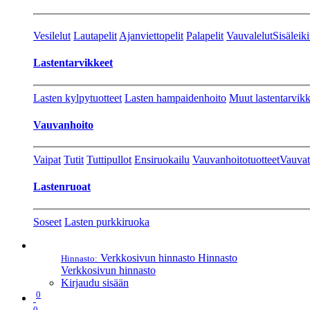
Vesilelut
Lautapelit
Ajanviettopelit
Palapelit
Vauvalelut
Sisäleiki
Lastentarvikkeet
Lasten kylpytuotteet
Lasten hampaidenhoito
Muut lastentarvikk
Vauvanhoito
Vaipat
Tutit
Tuttipullot
Ensiruokailu
Vauvanhoitotuotteet
Vauvat
Lastenruoat
Soseet
Lasten purkkiruoka
Verkkosivun hinnasto
Hinnasto
Hinnasto:
Verkkosivun hinnasto
Kirjaudu sisään
0
0