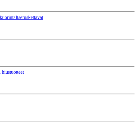
kuorinta
Itseruskettavat
 hiustuotteet