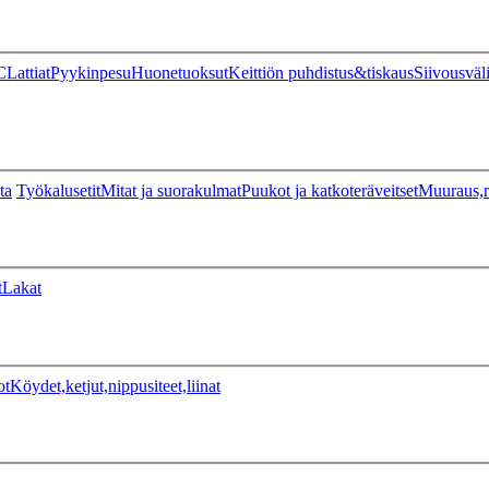
C
Lattiat
Pyykinpesu
Huonetuoksut
Keittiön puhdistus&tiskaus
Siivousväl
ta
Työkalusetit
Mitat ja suorakulmat
Puukot ja katkoteräveitset
Muuraus,r
t
Lakat
ot
Köydet,ketjut,nippusiteet,liinat