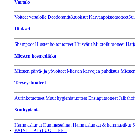
Vartalo
Voiteet vartalolle
Deodorantit&tuoksut
Karvanpoistotuotteet
Sui
Hiukset
Shampoot
Hiustenhoitotuotteet
Hiusvärit
Muotoilutuotteet
Harj
Miesten kosmetiikka
Miesten päivä- ja yövoiteet
Miesten kasvojen puhdistus
Miesten
Terveystuotteet
Aurinkotuotteet
Muut hygieniatuotteet
Ensiaputuotteet
Jalkahoi
Suuhygienia
Hammasharjat
Hammastahnat
Hammaslangat & hammastikut
S
PÄIVITTÄISTUOTTEET