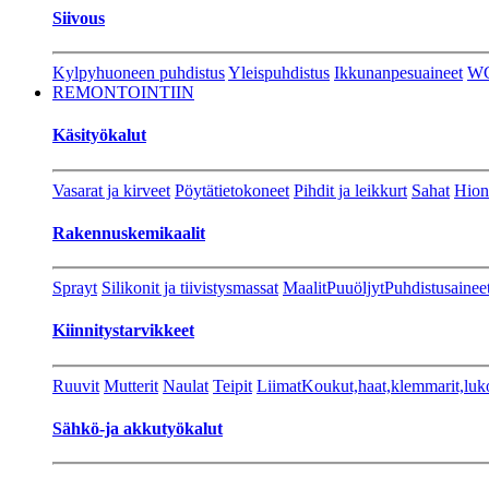
Siivous
Kylpyhuoneen puhdistus
Yleispuhdistus
Ikkunanpesuaineet
W
REMONTOINTIIN
Käsityökalut
Vasarat ja kirveet
Pöytätietokoneet
Pihdit ja leikkurt
Sahat
Hion
Rakennuskemikaalit
Sprayt
Silikonit ja tiivistysmassat
Maalit
Puuöljyt
Puhdistusainee
Kiinnitystarvikkeet
Ruuvit
Mutterit
Naulat
Teipit
Liimat
Koukut,haat,klemmarit,luk
Sähkö-ja akkutyökalut