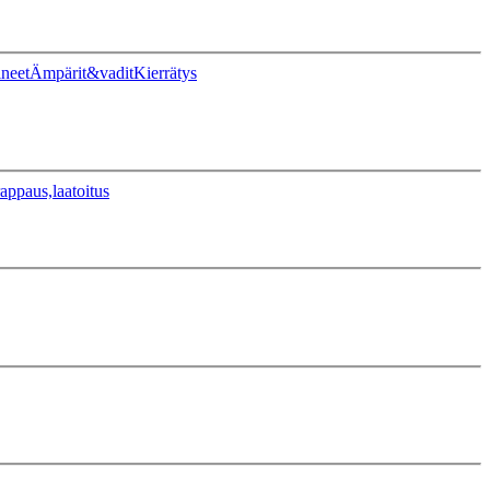
ineet
Ämpärit&vadit
Kierrätys
appaus,laatoitus