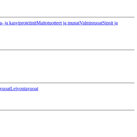
a- ja kasviproteiinit
Maitotuotteet ja munat
Valmisruoat
Sipsit ja
vuoat
Leivontavuoat