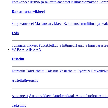
Porakoneet
Ruuvi- ja mutterivääntimet
Kulmahiomakone
Porant
Rakennustarvikkeet
Suojavarusteet
Maalaustarvikkeet
Rakennuslämmittimet ja -val
Lvis
Tulisijatarvikkeet
Putket,letkut ja liittimet
Hanat ja hanavarustee
VAPAA-AIKAAN
Urheilu
Kuntoilu
Talviurheilu
Kalastus
Vesiurheilu
Pyöräily
Retkeily
Mu
Autoilu&veneily
Autonpesu
Autotarvikkeet
Autokemikaalit
Auton huoltotarvikke
Tekstiilit