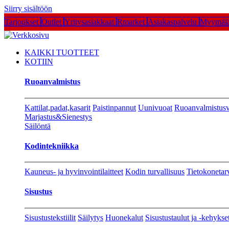
Siirry sisältöön
Tarjoukset
Outlet
Yritysasiakkaat
Rmarket
Asiakaspalvelu
Myymälä
KAIKKI TUOTTEET
KOTIIN
Ruoanvalmistus
Kattilat,padat,kasarit
Paistinpannut
Uunivuoat
Ruoanvalmistusv
Marjastus&Sienestys
Säilöntä
Kodintekniikka
Kauneus- ja hyvinvointilaitteet
Kodin turvallisuus
Tietokonetar
Sisustus
Sisustustekstiilit
Säilytys
Huonekalut
Sisustustaulut ja -kehykse