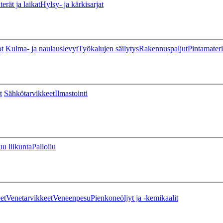
erät ja laikat
Hylsy- ja kärkisarjat
ot
Kulma- ja naulauslevyt
Työkalujen säilytys
Rakennuspaljut
Pintamateri
t
Sähkötarvikkeet
Ilmastointi
u liikunta
Palloilu
et
Venetarvikkeet
Veneenpesu
Pienkoneöljyt ja -kemikaalit