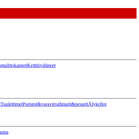
onta
Irtokannet
Keittiövälineet
t
Tuulettimet
Paristot&varavirrat
Imurit&pesurit
Älykellot
auna