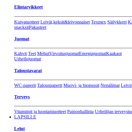
Elintarvikkeet
Kuivatuotteet
Leivät,keksit&leivonnaiset
Texmex
Säilykkeet
Ka
snacksit
Pakasteet
Juomat
Kahvit
Teet
Mehut
Virvoitusjuomat
Energiajuomat
Kaakaot
Urheilujuomat
Taloustavarat
WC-paperit
Talouspaperit
Muovi- ja biopussit
Nenäliinat
Leivin
Terveys
Vitamiinit ja luontaistuotteet
Painonhallinta
Urheilijan terveystu
LAPSILLE
Lelut