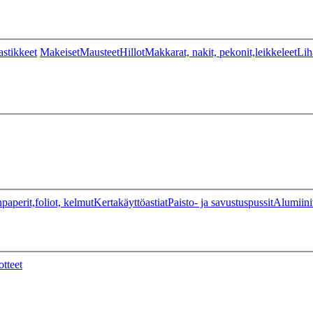
stikkeet
Makeiset
Mausteet
Hillot
Makkarat, nakit, pekonit,leikkeleet
Lih
paperit,foliot, kelmut
Kertakäyttöastiat
Paisto- ja savustuspussit
Alumiini
otteet