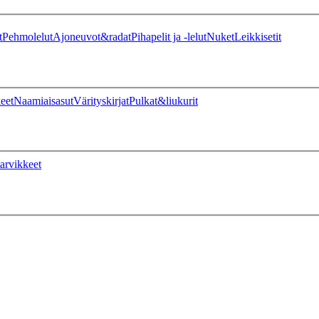
t
Pehmolelut
Ajoneuvot&radat
Pihapelit ja -lelut
Nuket
Leikkisetit
eet
Naamiaisasut
Värityskirjat
Pulkat&liukurit
arvikkeet