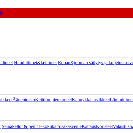
t
älineet
Hauduttimet&keittimet
Ruoan&juoman säilytys ja kuljetus
Leiv
vikkeet
Äänentoisto
Keittiön pienkoneet
Kännykkätarvikkeet
Lämmittime
t
Seinäkellot & peilit
Tekokukat
Sisäkasveille
Kattaus
Koristeet
Valaistus
S