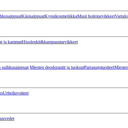
hkusaippuat
Käsisaippuat
Kynsikosmetiikka
Muut hoitotarvikkeet
Vartalo
at ja kammat
Hiuslenkit&kampaustarvikkeet
 suihkusaippuat
Miesten deodorantit ja tuoksut
Parranajotuotteet
Miesten
to
Urheiluvoiteet
uuvedet