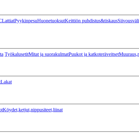
C
Lattiat
Pyykinpesu
Huonetuoksut
Keittiön puhdistus&tiskaus
Siivousväl
ta
Työkalusetit
Mitat ja suorakulmat
Puukot ja katkoteräveitset
Muuraus,r
t
Lakat
ot
Köydet,ketjut,nippusiteet,liinat