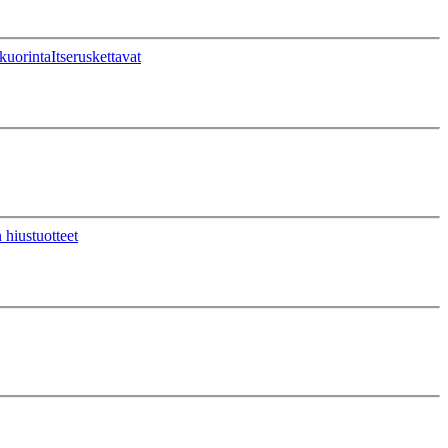
kuorinta
Itseruskettavat
 hiustuotteet