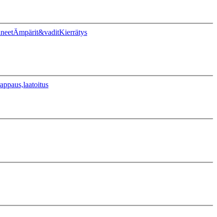
ineet
Ämpärit&vadit
Kierrätys
appaus,laatoitus