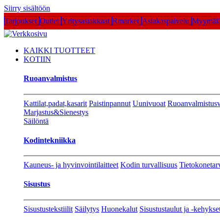
Siirry sisältöön
Tarjoukset
Outlet
Yritysasiakkaat
Rmarket
Asiakaspalvelu
Myymälä
KAIKKI TUOTTEET
KOTIIN
Ruoanvalmistus
Kattilat,padat,kasarit
Paistinpannut
Uunivuoat
Ruoanvalmistusv
Marjastus&Sienestys
Säilöntä
Kodintekniikka
Kauneus- ja hyvinvointilaitteet
Kodin turvallisuus
Tietokonetar
Sisustus
Sisustustekstiilit
Säilytys
Huonekalut
Sisustustaulut ja -kehykse