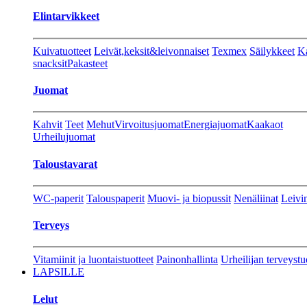
Elintarvikkeet
Kuivatuotteet
Leivät,keksit&leivonnaiset
Texmex
Säilykkeet
Ka
snacksit
Pakasteet
Juomat
Kahvit
Teet
Mehut
Virvoitusjuomat
Energiajuomat
Kaakaot
Urheilujuomat
Taloustavarat
WC-paperit
Talouspaperit
Muovi- ja biopussit
Nenäliinat
Leivin
Terveys
Vitamiinit ja luontaistuotteet
Painonhallinta
Urheilijan terveystu
LAPSILLE
Lelut