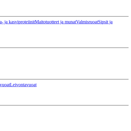
a- ja kasviproteiinit
Maitotuotteet ja munat
Valmisruoat
Sipsit ja
vuoat
Leivontavuoat