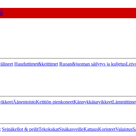
t
älineet
Hauduttimet&keittimet
Ruoan&juoman säilytys ja kuljetus
Leiv
vikkeet
Äänentoisto
Keittiön pienkoneet
Kännykkätarvikkeet
Lämmittime
t
Seinäkellot & peilit
Tekokukat
Sisäkasveille
Kattaus
Koristeet
Valaistus
S