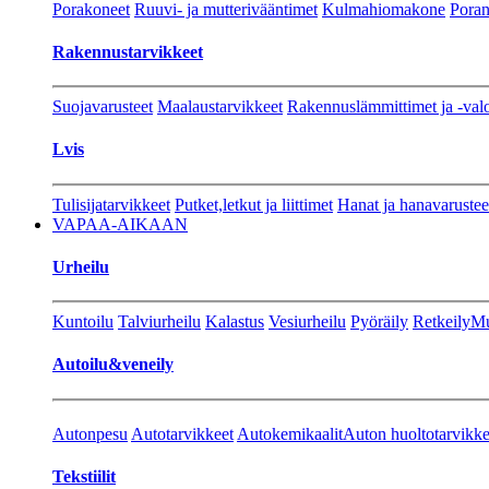
Porakoneet
Ruuvi- ja mutterivääntimet
Kulmahiomakone
Porant
Rakennustarvikkeet
Suojavarusteet
Maalaustarvikkeet
Rakennuslämmittimet ja -val
Lvis
Tulisijatarvikkeet
Putket,letkut ja liittimet
Hanat ja hanavarustee
VAPAA-AIKAAN
Urheilu
Kuntoilu
Talviurheilu
Kalastus
Vesiurheilu
Pyöräily
Retkeily
Mu
Autoilu&veneily
Autonpesu
Autotarvikkeet
Autokemikaalit
Auton huoltotarvikke
Tekstiilit