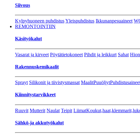
Siivous
Kylpyhuoneen puhdistus
Yleispuhdistus
Ikkunanpesuaineet
W
REMONTOINTIIN
Käsityökalut
Vasarat ja kirveet
Pöytätietokoneet
Pihdit ja leikkurt
Sahat
Hion
Rakennuskemikaalit
Sprayt
Silikonit ja tiivistysmassat
Maalit
Puuöljyt
Puhdistusainee
Kiinnitystarvikkeet
Ruuvit
Mutterit
Naulat
Teipit
Liimat
Koukut,haat,klemmarit,luk
Sähkö-ja akkutyökalut