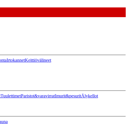
onta
Irtokannet
Keittiövälineet
t
Tuulettimet
Paristot&varavirrat
Imurit&pesurit
Älykellot
auna