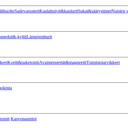
ilihuolto
Sadevarusteet
Kaulahuivit&kaulurit
Sukat&säärystimet
Naisten v
omerkit&-kyltit
Lämpömittarit
keet
Kortit&paketointi
Avaimenpertät&magneetit
Toimistotarvikkeet
uokinta
rumit
Kasvonaamiot