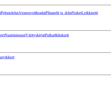
t
Pehmolelut
Ajoneuvot&radat
Pihapelit ja -lelut
Nuket
Leikkisetit
eet
Naamiaisasut
Värityskirjat
Pulkat&liukurit
arvikkeet