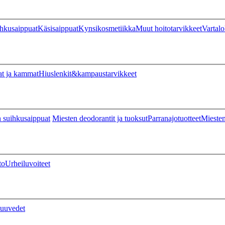
hkusaippuat
Käsisaippuat
Kynsikosmetiikka
Muut hoitotarvikkeet
Vartalo
at ja kammat
Hiuslenkit&kampaustarvikkeet
 suihkusaippuat
Miesten deodorantit ja tuoksut
Parranajotuotteet
Miesten
to
Urheiluvoiteet
uuvedet