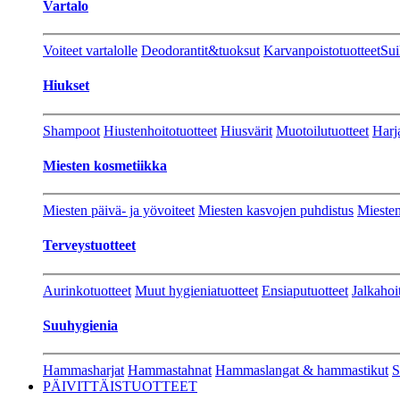
Vartalo
Voiteet vartalolle
Deodorantit&tuoksut
Karvanpoistotuotteet
Sui
Hiukset
Shampoot
Hiustenhoitotuotteet
Hiusvärit
Muotoilutuotteet
Harj
Miesten kosmetiikka
Miesten päivä- ja yövoiteet
Miesten kasvojen puhdistus
Miesten
Terveystuotteet
Aurinkotuotteet
Muut hygieniatuotteet
Ensiaputuotteet
Jalkahoi
Suuhygienia
Hammasharjat
Hammastahnat
Hammaslangat & hammastikut
S
PÄIVITTÄISTUOTTEET