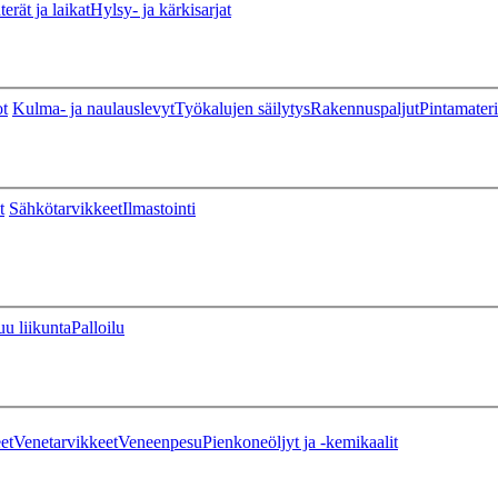
erät ja laikat
Hylsy- ja kärkisarjat
ot
Kulma- ja naulauslevyt
Työkalujen säilytys
Rakennuspaljut
Pintamateri
t
Sähkötarvikkeet
Ilmastointi
u liikunta
Palloilu
et
Venetarvikkeet
Veneenpesu
Pienkoneöljyt ja -kemikaalit