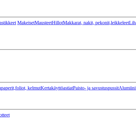
stikkeet
Makeiset
Mausteet
Hillot
Makkarat, nakit, pekonit,leikkeleet
Lih
paperit,foliot, kelmut
Kertakäyttöastiat
Paisto- ja savustuspussit
Alumiini
otteet