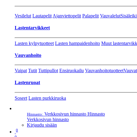
Vesilelut
Lautapelit
Ajanviettopelit
Palapelit
Vauvalelut
Sisäleiki
Lastentarvikkeet
Lasten kylpytuotteet
Lasten hampaidenhoito
Muut lastentarvikk
Vauvanhoito
Vaipat
Tutit
Tuttipullot
Ensiruokailu
Vauvanhoitotuotteet
Vauvat
Lastenruoat
Soseet
Lasten purkkiruoka
Verkkosivun hinnasto
Hinnasto
Hinnasto:
Verkkosivun hinnasto
Kirjaudu sisään
0
0