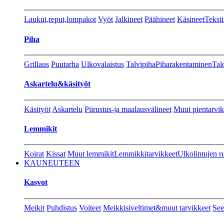
Laukut,reput,lompakot
Vyöt
Jalkineet
Päähineet
Käsineet
Teksti
Piha
Grillaus
Puutarha
Ulkovalaistus
Talvipiha
Piharakentaminen
Tal
Askartelu&käsityöt
Käsityöt
Askartelu
Piirustus-ja maalausvälineet
Muut pientarvik
Lemmikit
Koirat
Kissat
Muut lemmikit
Lemmikkitarvikkeet
Ulkolintujen r
KAUNEUTEEN
Kasvot
Meikit
Puhdistus
Voiteet
Meikkisiveltimet&muut tarvikkeet
See