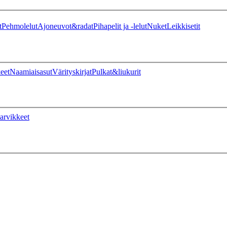
t
Pehmolelut
Ajoneuvot&radat
Pihapelit ja -lelut
Nuket
Leikkisetit
eet
Naamiaisasut
Värityskirjat
Pulkat&liukurit
arvikkeet