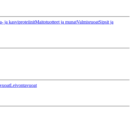
a- ja kasviproteiinit
Maitotuotteet ja munat
Valmisruoat
Sipsit ja
vuoat
Leivontavuoat