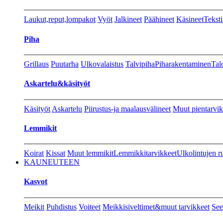
Laukut,reput,lompakot
Vyöt
Jalkineet
Päähineet
Käsineet
Teksti
Piha
Grillaus
Puutarha
Ulkovalaistus
Talvipiha
Piharakentaminen
Tal
Askartelu&käsityöt
Käsityöt
Askartelu
Piirustus-ja maalausvälineet
Muut pientarvik
Lemmikit
Koirat
Kissat
Muut lemmikit
Lemmikkitarvikkeet
Ulkolintujen r
KAUNEUTEEN
Kasvot
Meikit
Puhdistus
Voiteet
Meikkisiveltimet&muut tarvikkeet
See