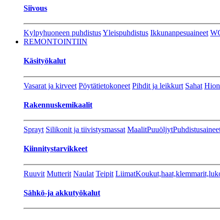
Siivous
Kylpyhuoneen puhdistus
Yleispuhdistus
Ikkunanpesuaineet
W
REMONTOINTIIN
Käsityökalut
Vasarat ja kirveet
Pöytätietokoneet
Pihdit ja leikkurt
Sahat
Hion
Rakennuskemikaalit
Sprayt
Silikonit ja tiivistysmassat
Maalit
Puuöljyt
Puhdistusainee
Kiinnitystarvikkeet
Ruuvit
Mutterit
Naulat
Teipit
Liimat
Koukut,haat,klemmarit,luk
Sähkö-ja akkutyökalut