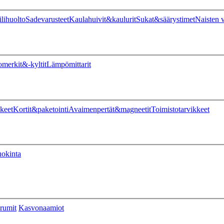
ilihuolto
Sadevarusteet
Kaulahuivit&kaulurit
Sukat&säärystimet
Naisten v
omerkit&-kyltit
Lämpömittarit
keet
Kortit&paketointi
Avaimenpertät&magneetit
Toimistotarvikkeet
uokinta
rumit
Kasvonaamiot