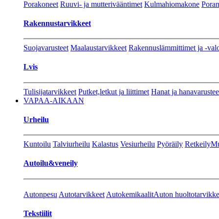
Porakoneet
Ruuvi- ja mutterivääntimet
Kulmahiomakone
Porant
Rakennustarvikkeet
Suojavarusteet
Maalaustarvikkeet
Rakennuslämmittimet ja -val
Lvis
Tulisijatarvikkeet
Putket,letkut ja liittimet
Hanat ja hanavarustee
VAPAA-AIKAAN
Urheilu
Kuntoilu
Talviurheilu
Kalastus
Vesiurheilu
Pyöräily
Retkeily
Mu
Autoilu&veneily
Autonpesu
Autotarvikkeet
Autokemikaalit
Auton huoltotarvikke
Tekstiilit