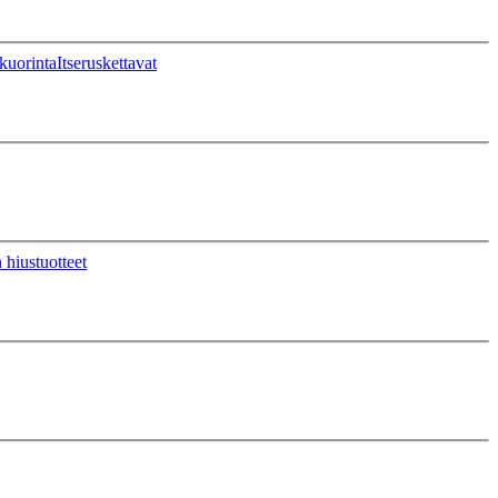
kuorinta
Itseruskettavat
 hiustuotteet