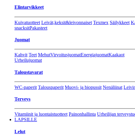
Elintarvikkeet
Kuivatuotteet
Leivät,keksit&leivonnaiset
Texmex
Säilykkeet
Ka
snacksit
Pakasteet
Juomat
Kahvit
Teet
Mehut
Virvoitusjuomat
Energiajuomat
Kaakaot
Urheilujuomat
Taloustavarat
WC-paperit
Talouspaperit
Muovi- ja biopussit
Nenäliinat
Leivin
Terveys
Vitamiinit ja luontaistuotteet
Painonhallinta
Urheilijan terveystu
LAPSILLE
Lelut