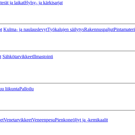
erät ja laikat
Hylsy- ja kärkisarjat
ot
Kulma- ja naulauslevyt
Työkalujen säilytys
Rakennuspaljut
Pintamateri
t
Sähkötarvikkeet
Ilmastointi
u liikunta
Palloilu
et
Venetarvikkeet
Veneenpesu
Pienkoneöljyt ja -kemikaalit