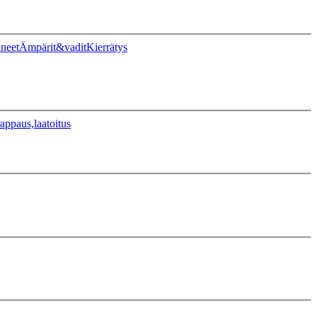
ineet
Ämpärit&vadit
Kierrätys
appaus,laatoitus