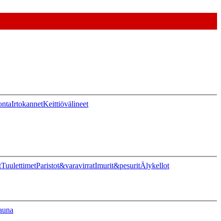
onta
Irtokannet
Keittiövälineet
t
Tuulettimet
Paristot&varavirrat
Imurit&pesurit
Älykellot
auna