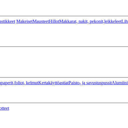
stikkeet
Makeiset
Mausteet
Hillot
Makkarat, nakit, pekonit,leikkeleet
Lih
paperit,foliot, kelmut
Kertakäyttöastiat
Paisto- ja savustuspussit
Alumiini
otteet