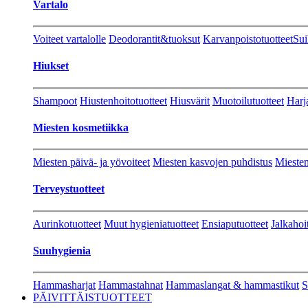
Vartalo
Voiteet vartalolle
Deodorantit&tuoksut
Karvanpoistotuotteet
Sui
Hiukset
Shampoot
Hiustenhoitotuotteet
Hiusvärit
Muotoilutuotteet
Harj
Miesten kosmetiikka
Miesten päivä- ja yövoiteet
Miesten kasvojen puhdistus
Miesten
Terveystuotteet
Aurinkotuotteet
Muut hygieniatuotteet
Ensiaputuotteet
Jalkahoi
Suuhygienia
Hammasharjat
Hammastahnat
Hammaslangat & hammastikut
S
PÄIVITTÄISTUOTTEET