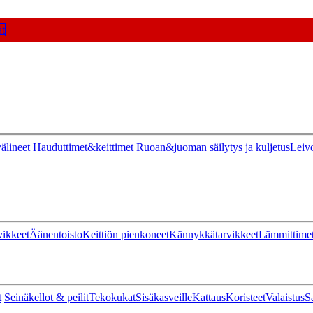
t
älineet
Hauduttimet&keittimet
Ruoan&juoman säilytys ja kuljetus
Leiv
vikkeet
Äänentoisto
Keittiön pienkoneet
Kännykkätarvikkeet
Lämmittime
t
Seinäkellot & peilit
Tekokukat
Sisäkasveille
Kattaus
Koristeet
Valaistus
S