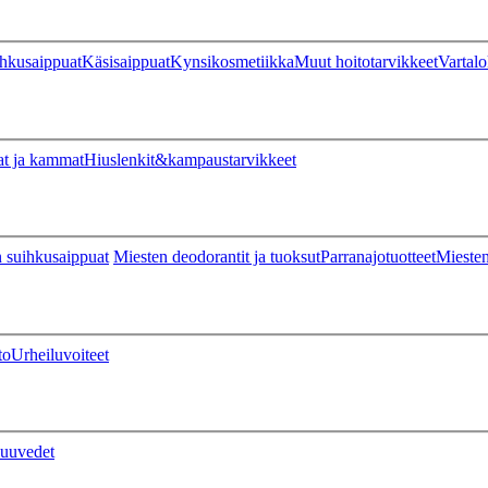
hkusaippuat
Käsisaippuat
Kynsikosmetiikka
Muut hoitotarvikkeet
Vartalo
at ja kammat
Hiuslenkit&kampaustarvikkeet
 suihkusaippuat
Miesten deodorantit ja tuoksut
Parranajotuotteet
Miesten
to
Urheiluvoiteet
uuvedet