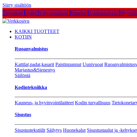
Siirry sisältöön
Tarjoukset
Outlet
Yritysasiakkaat
Rmarket
Asiakaspalvelu
Myymälä
KAIKKI TUOTTEET
KOTIIN
Ruoanvalmistus
Kattilat,padat,kasarit
Paistinpannut
Uunivuoat
Ruoanvalmistusv
Marjastus&Sienestys
Säilöntä
Kodintekniikka
Kauneus- ja hyvinvointilaitteet
Kodin turvallisuus
Tietokonetar
Sisustus
Sisustustekstiilit
Säilytys
Huonekalut
Sisustustaulut ja -kehykse