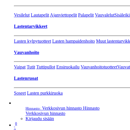
Vesilelut
Lautapelit
Ajanviettopelit
Palapelit
Vauvalelut
Sisäleiki
Lastentarvikkeet
Lasten kylpytuotteet
Lasten hampaidenhoito
Muut lastentarvikk
Vauvanhoito
Vaipat
Tutit
Tuttipullot
Ensiruokailu
Vauvanhoitotuotteet
Vauvat
Lastenruoat
Soseet
Lasten purkkiruoka
Verkkosivun hinnasto
Hinnasto
Hinnasto:
Verkkosivun hinnasto
Kirjaudu sisään
0
0