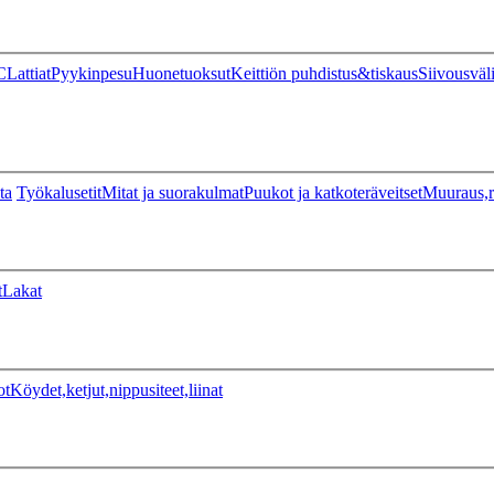
C
Lattiat
Pyykinpesu
Huonetuoksut
Keittiön puhdistus&tiskaus
Siivousväl
ta
Työkalusetit
Mitat ja suorakulmat
Puukot ja katkoteräveitset
Muuraus,r
t
Lakat
ot
Köydet,ketjut,nippusiteet,liinat