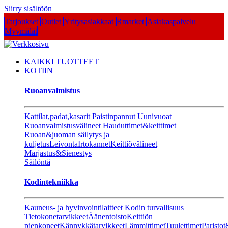
Siirry sisältöön
Tarjoukset
Outlet
Yritysasiakkaat
Rmarket
Asiakaspalvelu
Myymälät
KAIKKI TUOTTEET
KOTIIN
Ruoanvalmistus
Kattilat,padat,kasarit
Paistinpannut
Uunivuoat
Ruoanvalmistusvälineet
Hauduttimet&keittimet
Ruoan&juoman säilytys ja
kuljetus
Leivonta
Irtokannet
Keittiövälineet
Marjastus&Sienestys
Säilöntä
Kodintekniikka
Kauneus- ja hyvinvointilaitteet
Kodin turvallisuus
Tietokonetarvikkeet
Äänentoisto
Keittiön
pienkoneet
Kännykkätarvikkeet
Lämmittimet
Tuulettimet
Paristot