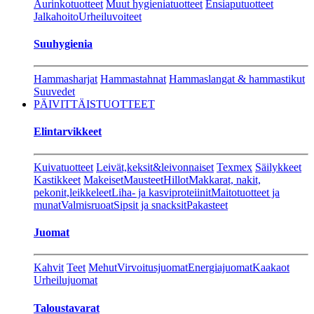
Aurinkotuotteet
Muut hygieniatuotteet
Ensiaputuotteet
Jalkahoito
Urheiluvoiteet
Suuhygienia
Hammasharjat
Hammastahnat
Hammaslangat & hammastikut
Suuvedet
PÄIVITTÄISTUOTTEET
Elintarvikkeet
Kuivatuotteet
Leivät,keksit&leivonnaiset
Texmex
Säilykkeet
Kastikkeet
Makeiset
Mausteet
Hillot
Makkarat, nakit,
pekonit,leikkeleet
Liha- ja kasviproteiinit
Maitotuotteet ja
munat
Valmisruoat
Sipsit ja snacksit
Pakasteet
Juomat
Kahvit
Teet
Mehut
Virvoitusjuomat
Energiajuomat
Kaakaot
Urheilujuomat
Taloustavarat