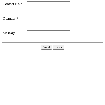
Contact No.*
Quantity:*
Message:
Send
Close