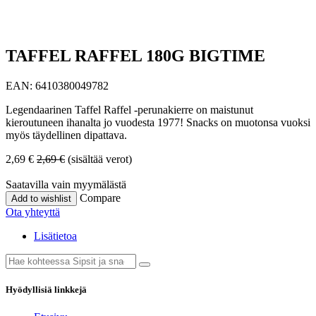
TAFFEL RAFFEL 180G BIGTIME
EAN:
6410380049782
Legendaarinen Taffel Raffel -perunakierre on maistunut
kieroutuneen ihanalta jo vuodesta 1977! Snacks on muotonsa vuoksi
myös täydellinen dipattava.
2,69
€
2,69
€
(sisältää verot)
Saatavilla vain myymälästä
Compare
Add to wishlist
Ota yhteyttä
Lisätietoa
Hyödyllisiä linkkejä