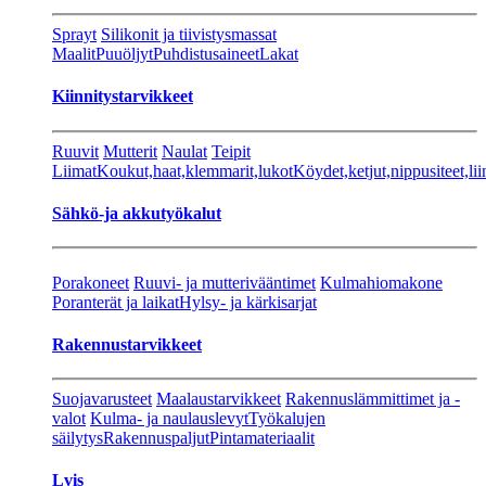
Sprayt
Silikonit ja tiivistysmassat
Maalit
Puuöljyt
Puhdistusaineet
Lakat
Kiinnitystarvikkeet
Ruuvit
Mutterit
Naulat
Teipit
Liimat
Koukut,haat,klemmarit,lukot
Köydet,ketjut,nippusiteet,lii
Sähkö-ja akkutyökalut
Porakoneet
Ruuvi- ja mutterivääntimet
Kulmahiomakone
Poranterät ja laikat
Hylsy- ja kärkisarjat
Rakennustarvikkeet
Suojavarusteet
Maalaustarvikkeet
Rakennuslämmittimet ja -
valot
Kulma- ja naulauslevyt
Työkalujen
säilytys
Rakennuspaljut
Pintamateriaalit
Lvis