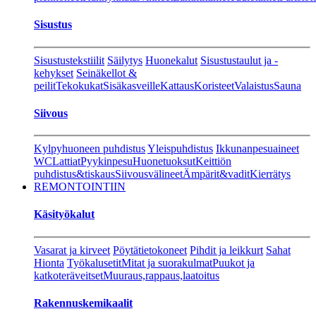
Sisustus
Sisustustekstiilit
Säilytys
Huonekalut
Sisustustaulut ja -
kehykset
Seinäkellot &
peilit
Tekokukat
Sisäkasveille
Kattaus
Koristeet
Valaistus
Sauna
Siivous
Kylpyhuoneen puhdistus
Yleispuhdistus
Ikkunanpesuaineet
WC
Lattiat
Pyykinpesu
Huonetuoksut
Keittiön
puhdistus&tiskaus
Siivousvälineet
Ämpärit&vadit
Kierrätys
REMONTOINTIIN
Käsityökalut
Vasarat ja kirveet
Pöytätietokoneet
Pihdit ja leikkurt
Sahat
Hionta
Työkalusetit
Mitat ja suorakulmat
Puukot ja
katkoteräveitset
Muuraus,rappaus,laatoitus
Rakennuskemikaalit