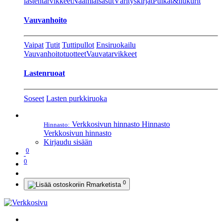
lastentarvikkeet
Naamiaisasut
Värityskirjat
Pulkat&liukurit
Vauvanhoito
Vaipat
Tutit
Tuttipullot
Ensiruokailu
Vauvanhoitotuotteet
Vauvatarvikkeet
Lastenruoat
Soseet
Lasten purkkiruoka
Verkkosivun hinnasto
Hinnasto
Hinnasto:
Verkkosivun hinnasto
Kirjaudu sisään
0
0
0