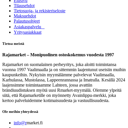
Etusivu
Tilausehdot
Tietosuoja- ja rekisteriseloste
Maksuehdot
Palautusohjeet
Asia​k​aspalvelu
​Yritysasiakkaat
Tietoa meistä
Rajamarket – Monipuolinen ostoskokemus vuodesta 1997
Rajamarket on suomalainen perheyritys, joka aloitti toimintansa
vuonna 1997 Vaalimaalla ja on sittemmin laajentunut useisiin muihin
kaupunkeihin. Nykyisin myymälämme palvelevat Vaalimaalla,
Karhulassa, Mustolassa, Lappeenrannassa ja Imatralla. Kesällä 2024
laajensimme toimintaamme Lahteen, jossa avattiin
brändiuudistuksen myötä uusi Rmarket-myymälä. Olemme ylpeitä
siitä, että Rajamarketille on myönnetty Avainlippu-merkki, joka
kertoo palveluidemme kotimaisuudesta ja vastuullisuudesta.
Ole meihin yhteydessä
info@r
market.fi