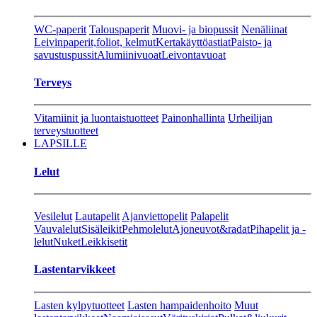
WC-paperit
Talouspaperit
Muovi- ja biopussit
Nenäliinat
Leivinpaperit,foliot, kelmut
Kertakäyttöastiat
Paisto- ja
savustuspussit
Alumiinivuoat
Leivontavuoat
Terveys
Vitamiinit ja luontaistuotteet
Painonhallinta
Urheilijan
terveystuotteet
LAPSILLE
Lelut
Vesilelut
Lautapelit
Ajanviettopelit
Palapelit
Vauvalelut
Sisäleikit
Pehmolelut
Ajoneuvot&radat
Pihapelit ja -
lelut
Nuket
Leikkisetit
Lastentarvikkeet
Lasten kylpytuotteet
Lasten hampaidenhoito
Muut