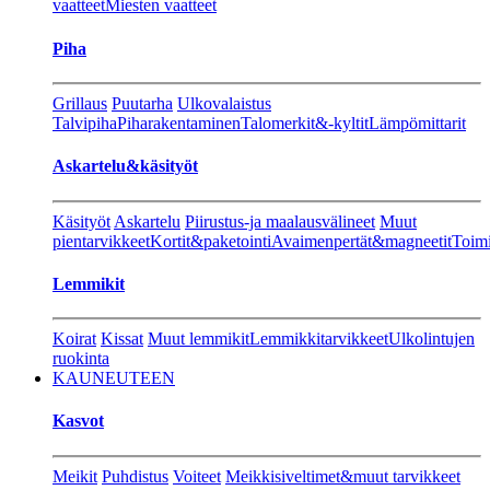
vaatteet
Miesten vaatteet
Piha
Grillaus
Puutarha
Ulkovalaistus
Talvipiha
Piharakentaminen
Talomerkit&-kyltit
Lämpömittarit
Askartelu&käsityöt
Käsityöt
Askartelu
Piirustus-ja maalausvälineet
Muut
pientarvikkeet
Kortit&paketointi
Avaimenpertät&magneetit
Toimi
Lemmikit
Koirat
Kissat
Muut lemmikit
Lemmikkitarvikkeet
Ulkolintujen
ruokinta
KAUNEUTEEN
Kasvot
Meikit
Puhdistus
Voiteet
Meikkisiveltimet&muut tarvikkeet