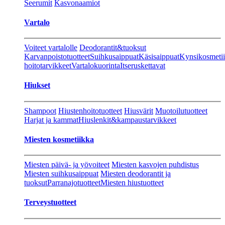
Seerumit
Kasvonaamiot
Vartalo
Voiteet vartalolle
Deodorantit&tuoksut
Karvanpoistotuotteet
Suihkusaippuat
Käsisaippuat
Kynsikosmeti
hoitotarvikkeet
Vartalokuorinta
Itseruskettavat
Hiukset
Shampoot
Hiustenhoitotuotteet
Hiusvärit
Muotoilutuotteet
Harjat ja kammat
Hiuslenkit&kampaustarvikkeet
Miesten kosmetiikka
Miesten päivä- ja yövoiteet
Miesten kasvojen puhdistus
Miesten suihkusaippuat
Miesten deodorantit ja
tuoksut
Parranajotuotteet
Miesten hiustuotteet
Terveystuotteet