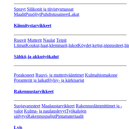
Sprayt
Silikonit ja tiivistysmassat
Maalit
Puuöljyt
Puhdistusaineet
Lakat
Kiinnitystarvikkeet
Ruuvit
Mutterit
Naulat
Teipit
Liimat
Koukut,haat,klemmarit,lukot
Köydet,ketjut,nippusiteet,lii
Sähkö-ja akkutyökalut
Porakoneet
Ruuvi- ja mutterivääntimet
Kulmahiomakone
Poranterät ja laikat
Hylsy- ja kärkisarjat
Rakennustarvikkeet
Suojavarusteet
Maalaustarvikkeet
Rakennuslämmittimet ja -
valot
Kulma- ja naulauslevyt
Työkalujen
säilytys
Rakennuspaljut
Pintamateriaalit
Lvis