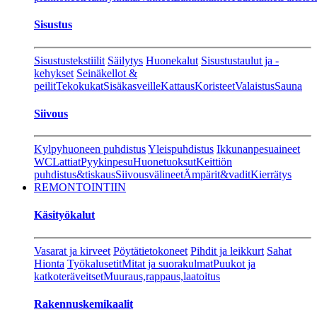
Sisustus
Sisustustekstiilit
Säilytys
Huonekalut
Sisustustaulut ja -
kehykset
Seinäkellot &
peilit
Tekokukat
Sisäkasveille
Kattaus
Koristeet
Valaistus
Sauna
Siivous
Kylpyhuoneen puhdistus
Yleispuhdistus
Ikkunanpesuaineet
WC
Lattiat
Pyykinpesu
Huonetuoksut
Keittiön
puhdistus&tiskaus
Siivousvälineet
Ämpärit&vadit
Kierrätys
REMONTOINTIIN
Käsityökalut
Vasarat ja kirveet
Pöytätietokoneet
Pihdit ja leikkurt
Sahat
Hionta
Työkalusetit
Mitat ja suorakulmat
Puukot ja
katkoteräveitset
Muuraus,rappaus,laatoitus
Rakennuskemikaalit