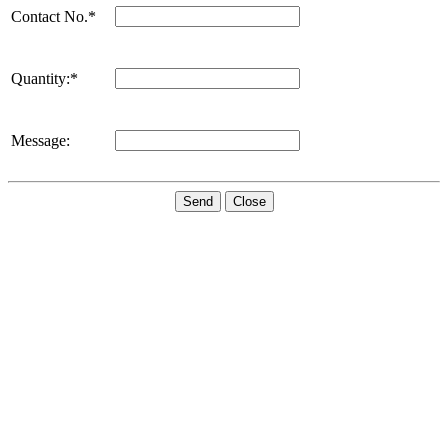
Contact No.*
Quantity:*
Message:
Send
Close