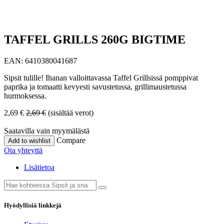
TAFFEL GRILLS 260G BIGTIME
EAN:
6410380041687
Sipsit tulille! Ihanan valloittavassa Taffel Grillsissä pomppivat
paprika ja tomaatti kevyesti savustetussa, grillimaustetussa
hurmoksessa.
2,69
€
2,69
€
(sisältää verot)
Saatavilla vain myymälästä
Compare
Add to wishlist
Ota yhteyttä
Lisätietoa
Hyödyllisiä linkkejä