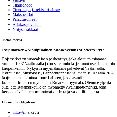
Etusivu
Tilausehdot
Tietosuoja- ja rekisteriseloste
Maksuehdot
Palautusohjeet
Asia​k​aspalvelu
​Yritysasiakkaat
Tietoa meistä
Rajamarket – Monipuolinen ostoskokemus vuodesta 1997
Rajamarket on suomalainen perheyritys, joka aloitti toimintansa
vuonna 1997 Vaalimaalla ja on sittemmin laajentunut useisiin muihin
kaupunkeihin. Nykyisin myymälämme palvelevat Vaalimaalla,
Karhulassa, Mustolassa, Lappeenrannassa ja Imatralla. Kesällä 2024
laajensimme toimintaamme Lahteen, jossa avattiin
brändiuudistuksen myötä uusi Rmarket-myymälä. Olemme ylpeitä
siitä, että Rajamarketille on myönnetty Avainlippu-merkki, joka
kertoo palveluidemme kotimaisuudesta ja vastuullisuudesta.
Ole meihin yhteydessä
info@r
market.fi