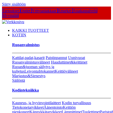
Siirry sisältöön
Tarjoukset
Outlet
Yritysasiakkaat
Rmarket
Asiakaspalvelu
Myymälät
KAIKKI TUOTTEET
KOTIIN
Ruoanvalmistus
Kattilat,padat,kasarit
Paistinpannut
Uunivuoat
Ruoanvalmistusvälineet
Hauduttimet&keittimet
Ruoan&juoman säilytys ja
kuljetus
Leivonta
Irtokannet
Keittiövälineet
Marjastus&Sienestys
Säilöntä
Kodintekniikka
Kauneus- ja hyvinvointilaitteet
Kodin turvallisuus
Tietokonetarvikkeet
Äänentoisto
Keittiön
pienkoneet
Kännykkätarvikkeet
Lämmittimet
Tuulettimet
Paristot