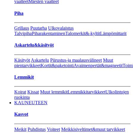
vaatteet
Miesten vaatteet
Piha
Grillaus
Puutarha
Ulkovalaistus
Talvipiha
Piharakentaminen
Talomerkit&-kyltit
Lämpömittarit
Askartelu&käsityöt
Käsityöt
Askartelu
Piirustus-ja maalausvälineet
Muut
pientarvikkeet
Kortit&paketointi
Avaimenpertät&magneetit
Toimi
Lemmikit
Koirat
Kissat
Muut lemmikit
Lemmikkitarvikkeet
Ulkolintujen
ruokinta
KAUNEUTEEN
Kasvot
Meikit
Puhdistus
Voiteet
Meikkisiveltimet&muut tarvikkeet