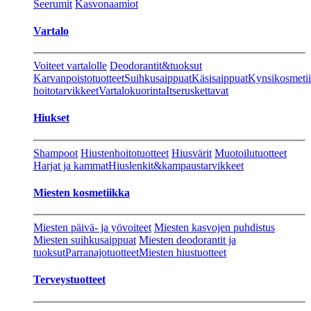
Seerumit
Kasvonaamiot
Vartalo
Voiteet vartalolle
Deodorantit&tuoksut
Karvanpoistotuotteet
Suihkusaippuat
Käsisaippuat
Kynsikosmeti
hoitotarvikkeet
Vartalokuorinta
Itseruskettavat
Hiukset
Shampoot
Hiustenhoitotuotteet
Hiusvärit
Muotoilutuotteet
Harjat ja kammat
Hiuslenkit&kampaustarvikkeet
Miesten kosmetiikka
Miesten päivä- ja yövoiteet
Miesten kasvojen puhdistus
Miesten suihkusaippuat
Miesten deodorantit ja
tuoksut
Parranajotuotteet
Miesten hiustuotteet
Terveystuotteet