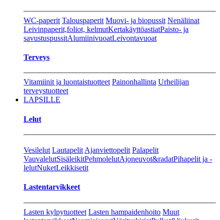
WC-paperit
Talouspaperit
Muovi- ja biopussit
Nenäliinat
Leivinpaperit,foliot, kelmut
Kertakäyttöastiat
Paisto- ja
savustuspussit
Alumiinivuoat
Leivontavuoat
Terveys
Vitamiinit ja luontaistuotteet
Painonhallinta
Urheilijan
terveystuotteet
LAPSILLE
Lelut
Vesilelut
Lautapelit
Ajanviettopelit
Palapelit
Vauvalelut
Sisäleikit
Pehmolelut
Ajoneuvot&radat
Pihapelit ja -
lelut
Nuket
Leikkisetit
Lastentarvikkeet
Lasten kylpytuotteet
Lasten hampaidenhoito
Muut