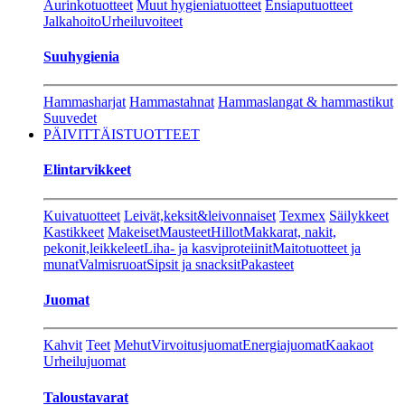
Aurinkotuotteet
Muut hygieniatuotteet
Ensiaputuotteet
Jalkahoito
Urheiluvoiteet
Suuhygienia
Hammasharjat
Hammastahnat
Hammaslangat & hammastikut
Suuvedet
PÄIVITTÄISTUOTTEET
Elintarvikkeet
Kuivatuotteet
Leivät,keksit&leivonnaiset
Texmex
Säilykkeet
Kastikkeet
Makeiset
Mausteet
Hillot
Makkarat, nakit,
pekonit,leikkeleet
Liha- ja kasviproteiinit
Maitotuotteet ja
munat
Valmisruoat
Sipsit ja snacksit
Pakasteet
Juomat
Kahvit
Teet
Mehut
Virvoitusjuomat
Energiajuomat
Kaakaot
Urheilujuomat
Taloustavarat