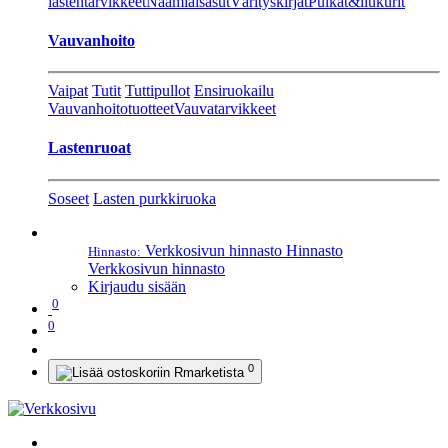
lastentarvikkeet
Naamiaisasut
Värityskirjat
Pulkat&liukurit
Vauvanhoito
Vaipat
Tutit
Tuttipullot
Ensiruokailu
Vauvanhoitotuotteet
Vauvatarvikkeet
Lastenruoat
Soseet
Lasten purkkiruoka
Verkkosivun hinnasto
Hinnasto
Hinnasto:
Verkkosivun hinnasto
Kirjaudu sisään
0
0
0