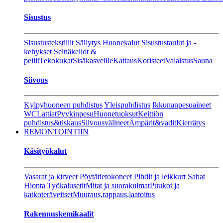
Sisustus
Sisustustekstiilit
Säilytys
Huonekalut
Sisustustaulut ja -
kehykset
Seinäkellot &
peilit
Tekokukat
Sisäkasveille
Kattaus
Koristeet
Valaistus
Sauna
Siivous
Kylpyhuoneen puhdistus
Yleispuhdistus
Ikkunanpesuaineet
WC
Lattiat
Pyykinpesu
Huonetuoksut
Keittiön
puhdistus&tiskaus
Siivousvälineet
Ämpärit&vadit
Kierrätys
REMONTOINTIIN
Käsityökalut
Vasarat ja kirveet
Pöytätietokoneet
Pihdit ja leikkurt
Sahat
Hionta
Työkalusetit
Mitat ja suorakulmat
Puukot ja
katkoteräveitset
Muuraus,rappaus,laatoitus
Rakennuskemikaalit