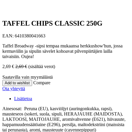
TAFFEL CHIPS CLASSIC 250G
EAN:
6410380041663
Taffel Broadway -sipsi tempaa mukaansa herkkushow'hun, jossa
kermaviilin ja sipulin sävelet kohoavat pilvenpiirtäjien lailla
taivaisiin. Oujea!
2,69
€
2,69
€
(sisältää verot)
Saatavilla vain myymälästä
Compare
Add to wishlist
Ota yhteyttä
Lisätietoa
Ainesosat: Peruna (EU), kasviöljyt (auringonkukka, rapsi),
mausteseos (sokeri, suola, sipuli, HERAJAUHE (MAIDOSTA),
LAKTOOSI, MAITOJAUHE, aromivahvenne (E621), hiivauute,
happamuudensäätöaine (E296), persilja, maltodekstriini (maissista
tai perunasta), aromi, mausteuute (cayennepippuri)