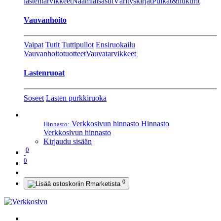
lastentarvikkeet
Naamiaisasut
Värityskirjat
Pulkat&liukurit
Vauvanhoito
Vaipat
Tutit
Tuttipullot
Ensiruokailu
Vauvanhoitotuotteet
Vauvatarvikkeet
Lastenruoat
Soseet
Lasten purkkiruoka
Verkkosivun hinnasto
Hinnasto
Hinnasto:
Verkkosivun hinnasto
Kirjaudu sisään
0
0
0