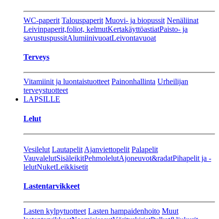
WC-paperit
Talouspaperit
Muovi- ja biopussit
Nenäliinat
Leivinpaperit,foliot, kelmut
Kertakäyttöastiat
Paisto- ja
savustuspussit
Alumiinivuoat
Leivontavuoat
Terveys
Vitamiinit ja luontaistuotteet
Painonhallinta
Urheilijan
terveystuotteet
LAPSILLE
Lelut
Vesilelut
Lautapelit
Ajanviettopelit
Palapelit
Vauvalelut
Sisäleikit
Pehmolelut
Ajoneuvot&radat
Pihapelit ja -
lelut
Nuket
Leikkisetit
Lastentarvikkeet
Lasten kylpytuotteet
Lasten hampaidenhoito
Muut