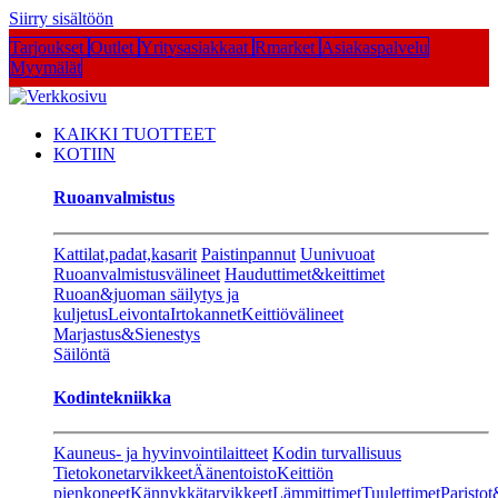
Siirry sisältöön
Tarjoukset
Outlet
Yritysasiakkaat
Rmarket
Asiakaspalvelu
Myymälät
KAIKKI TUOTTEET
KOTIIN
Ruoanvalmistus
Kattilat,padat,kasarit
Paistinpannut
Uunivuoat
Ruoanvalmistusvälineet
Hauduttimet&keittimet
Ruoan&juoman säilytys ja
kuljetus
Leivonta
Irtokannet
Keittiövälineet
Marjastus&Sienestys
Säilöntä
Kodintekniikka
Kauneus- ja hyvinvointilaitteet
Kodin turvallisuus
Tietokonetarvikkeet
Äänentoisto
Keittiön
pienkoneet
Kännykkätarvikkeet
Lämmittimet
Tuulettimet
Paristot