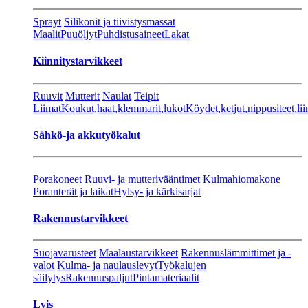
Sprayt
Silikonit ja tiivistysmassat
Maalit
Puuöljyt
Puhdistusaineet
Lakat
Kiinnitystarvikkeet
Ruuvit
Mutterit
Naulat
Teipit
Liimat
Koukut,haat,klemmarit,lukot
Köydet,ketjut,nippusiteet,lii
Sähkö-ja akkutyökalut
Porakoneet
Ruuvi- ja mutterivääntimet
Kulmahiomakone
Poranterät ja laikat
Hylsy- ja kärkisarjat
Rakennustarvikkeet
Suojavarusteet
Maalaustarvikkeet
Rakennuslämmittimet ja -
valot
Kulma- ja naulauslevyt
Työkalujen
säilytys
Rakennuspaljut
Pintamateriaalit
Lvis