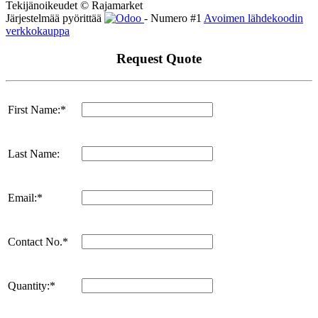
Tekijänoikeudet © Rajamarket
Järjestelmää pyörittää
- Numero #1
Avoimen lähdekoodin
verkkokauppa
Request Quote
First Name:*
Last Name:
Email:*
Contact No.*
Quantity:*