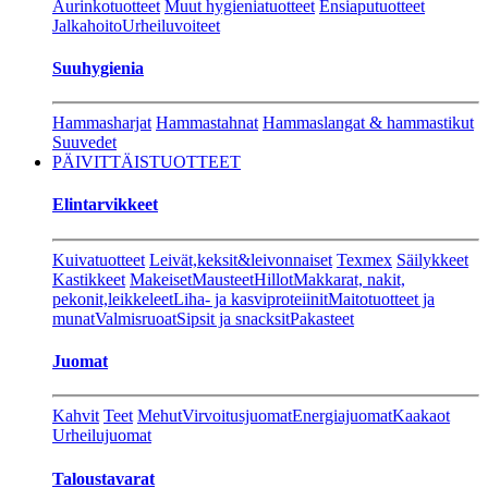
Aurinkotuotteet
Muut hygieniatuotteet
Ensiaputuotteet
Jalkahoito
Urheiluvoiteet
Suuhygienia
Hammasharjat
Hammastahnat
Hammaslangat & hammastikut
Suuvedet
PÄIVITTÄISTUOTTEET
Elintarvikkeet
Kuivatuotteet
Leivät,keksit&leivonnaiset
Texmex
Säilykkeet
Kastikkeet
Makeiset
Mausteet
Hillot
Makkarat, nakit,
pekonit,leikkeleet
Liha- ja kasviproteiinit
Maitotuotteet ja
munat
Valmisruoat
Sipsit ja snacksit
Pakasteet
Juomat
Kahvit
Teet
Mehut
Virvoitusjuomat
Energiajuomat
Kaakaot
Urheilujuomat
Taloustavarat