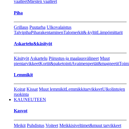
vaatteet
Miesten vaatteet
Piha
Grillaus
Puutarha
Ulkovalaistus
Talvipiha
Piharakentaminen
Talomerkit&-kyltit
Lämpömittarit
Askartelu&käsityöt
Käsityöt
Askartelu
Piirustus-ja maalausvälineet
Muut
pientarvikkeet
Kortit&paketointi
Avaimenpertät&magneetit
Toimi
Lemmikit
Koirat
Kissat
Muut lemmikit
Lemmikkitarvikkeet
Ulkolintujen
ruokinta
KAUNEUTEEN
Kasvot
Meikit
Puhdistus
Voiteet
Meikkisiveltimet&muut tarvikkeet