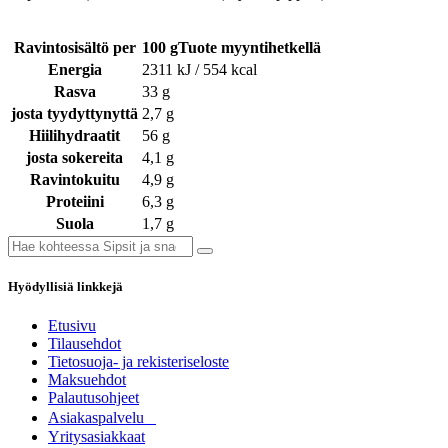
Ravintosisältö per
100 gTuote myyntihetkellä
Energia
2311 kJ / 554 kcal
Rasva
33 g
josta tyydyttynyttä
2,7 g
Hiilihydraatit
56 g
josta sokereita
4,1 g
Ravintokuitu
4,9 g
Proteiini
6,3 g
Suola
1,7 g
Hyödyllisiä linkkejä
Etusivu
Tilausehdot
Tietosuoja- ja rekisteriseloste
Maksuehdot
Palautusohjeet
Asia​k​aspalvelu
​Yritysasiakkaat