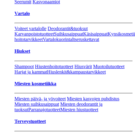
Seerumit
Kasvonaamiot
Vartalo
Voiteet vartalolle
Deodorantit&tuoksut
Karvanpoistotuotteet
Suihkusaippuat
Käsisaippuat
Kynsikosmeti
hoitotarvikkeet
Vartalokuorinta
Itseruskettavat
Hiukset
Shampoot
Hiustenhoitotuotteet
Hiusvärit
Muotoilutuotteet
Harjat ja kammat
Hiuslenkit&kampaustarvikkeet
Miesten kosmetiikka
Miesten päivä- ja yövoiteet
Miesten kasvojen puhdistus
Miesten suihkusaippuat
Miesten deodorantit ja
tuoksut
Parranajotuotteet
Miesten hiustuotteet
Terveystuotteet