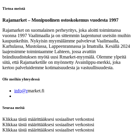
Tietoa meistä
Rajamarket – Monipuolinen ostoskokemus vuodesta 1997
Rajamarket on suomalainen perheyritys, joka aloitti toimintansa
vuonna 1997 Vaalimaalla ja on sittemmin laajentunut useisiin muihin
kaupunkeihin. Nykyisin myymälämme palvelevat Vaalimaalla,
Karhulassa, Mustolassa, Lappeenrannassa ja Imatralla. Kesällä 2024
laajensimme toimintaamme Lahteen, jossa avattiin
brändiuudistuksen myötä uusi Rmarket-myymälä. Olemme ylpeitä
siitä, että Rajamarketille on myönnetty Avainlippu-merkki, joka
kertoo palveluidemme kotimaisuudesta ja vastuullisuudesta.
Ole meihin yhteydessä
info@r
market.fi
Seuraa meitä
Klikkaa tästä määrittääksesi sosiaaliset verkostosi
Klikkaa tästä määrittääksesi sosiaaliset verkostosi
Klikkaa tästä määrittääksesi sosiaaliset verkostosi