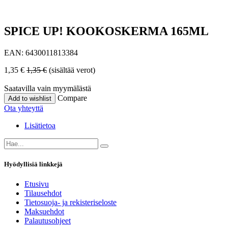
SPICE UP! KOOKOSKERMA 165ML
EAN:
6430011813384
1,35
€
1,35
€
(sisältää verot)
Saatavilla vain myymälästä
Compare
Add to wishlist
Ota yhteyttä
Lisätietoa
Hyödyllisiä linkkejä
Etusivu
Tilausehdot
Tietosuoja- ja rekisteriseloste
Maksuehdot
Palautusohjeet