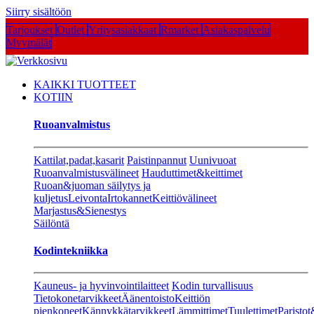
Siirry sisältöön
Tarjoukset
Outlet
Yritysasiakkaat
Rmarket
Asiakaspalvelu
Myymälät
KAIKKI TUOTTEET
KOTIIN
Ruoanvalmistus
Kattilat,padat,kasarit
Paistinpannut
Uunivuoat
Ruoanvalmistusvälineet
Hauduttimet&keittimet
Ruoan&juoman säilytys ja
kuljetus
Leivonta
Irtokannet
Keittiövälineet
Marjastus&Sienestys
Säilöntä
Kodintekniikka
Kauneus- ja hyvinvointilaitteet
Kodin turvallisuus
Tietokonetarvikkeet
Äänentoisto
Keittiön
pienkoneet
Kännykkätarvikkeet
Lämmittimet
Tuulettimet
Paristot