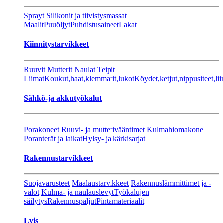
Sprayt
Silikonit ja tiivistysmassat
Maalit
Puuöljyt
Puhdistusaineet
Lakat
Kiinnitystarvikkeet
Ruuvit
Mutterit
Naulat
Teipit
Liimat
Koukut,haat,klemmarit,lukot
Köydet,ketjut,nippusiteet,lii
Sähkö-ja akkutyökalut
Porakoneet
Ruuvi- ja mutterivääntimet
Kulmahiomakone
Poranterät ja laikat
Hylsy- ja kärkisarjat
Rakennustarvikkeet
Suojavarusteet
Maalaustarvikkeet
Rakennuslämmittimet ja -
valot
Kulma- ja naulauslevyt
Työkalujen
säilytys
Rakennuspaljut
Pintamateriaalit
Lvis