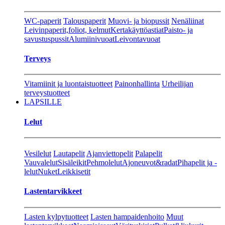
WC-paperit
Talouspaperit
Muovi- ja biopussit
Nenäliinat
Leivinpaperit,foliot, kelmut
Kertakäyttöastiat
Paisto- ja
savustuspussit
Alumiinivuoat
Leivontavuoat
Terveys
Vitamiinit ja luontaistuotteet
Painonhallinta
Urheilijan
terveystuotteet
LAPSILLE
Lelut
Vesilelut
Lautapelit
Ajanviettopelit
Palapelit
Vauvalelut
Sisäleikit
Pehmolelut
Ajoneuvot&radat
Pihapelit ja -
lelut
Nuket
Leikkisetit
Lastentarvikkeet
Lasten kylpytuotteet
Lasten hampaidenhoito
Muut