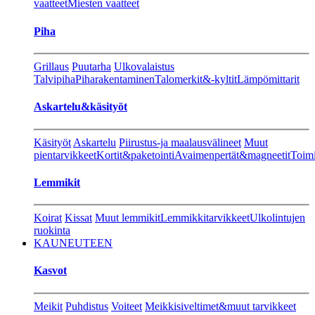
vaatteet
Miesten vaatteet
Piha
Grillaus
Puutarha
Ulkovalaistus
Talvipiha
Piharakentaminen
Talomerkit&-kyltit
Lämpömittarit
Askartelu&käsityöt
Käsityöt
Askartelu
Piirustus-ja maalausvälineet
Muut
pientarvikkeet
Kortit&paketointi
Avaimenpertät&magneetit
Toimi
Lemmikit
Koirat
Kissat
Muut lemmikit
Lemmikkitarvikkeet
Ulkolintujen
ruokinta
KAUNEUTEEN
Kasvot
Meikit
Puhdistus
Voiteet
Meikkisiveltimet&muut tarvikkeet