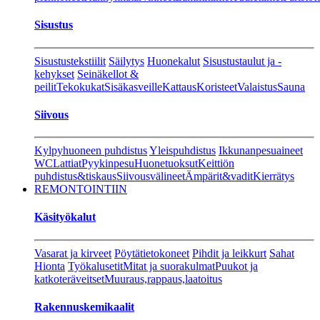
Sisustus
Sisustustekstiilit
Säilytys
Huonekalut
Sisustustaulut ja -
kehykset
Seinäkellot &
peilit
Tekokukat
Sisäkasveille
Kattaus
Koristeet
Valaistus
Sauna
Siivous
Kylpyhuoneen puhdistus
Yleispuhdistus
Ikkunanpesuaineet
WC
Lattiat
Pyykinpesu
Huonetuoksut
Keittiön
puhdistus&tiskaus
Siivousvälineet
Ämpärit&vadit
Kierrätys
REMONTOINTIIN
Käsityökalut
Vasarat ja kirveet
Pöytätietokoneet
Pihdit ja leikkurt
Sahat
Hionta
Työkalusetit
Mitat ja suorakulmat
Puukot ja
katkoteräveitset
Muuraus,rappaus,laatoitus
Rakennuskemikaalit