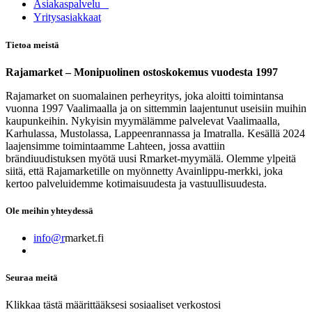
Asia​k​aspalvelu
​Yritysasiakkaat
Tietoa meistä
Rajamarket – Monipuolinen ostoskokemus vuodesta 1997
Rajamarket on suomalainen perheyritys, joka aloitti toimintansa
vuonna 1997 Vaalimaalla ja on sittemmin laajentunut useisiin muihin
kaupunkeihin. Nykyisin myymälämme palvelevat Vaalimaalla,
Karhulassa, Mustolassa, Lappeenrannassa ja Imatralla. Kesällä 2024
laajensimme toimintaamme Lahteen, jossa avattiin
brändiuudistuksen myötä uusi Rmarket-myymälä. Olemme ylpeitä
siitä, että Rajamarketille on myönnetty Avainlippu-merkki, joka
kertoo palveluidemme kotimaisuudesta ja vastuullisuudesta.
Ole meihin yhteydessä
info@r
market.fi
Seuraa meitä
Klikkaa tästä määrittääksesi sosiaaliset verkostosi