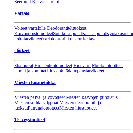
Seerumit
Kasvonaamiot
Vartalo
Voiteet vartalolle
Deodorantit&tuoksut
Karvanpoistotuotteet
Suihkusaippuat
Käsisaippuat
Kynsikosmeti
hoitotarvikkeet
Vartalokuorinta
Itseruskettavat
Hiukset
Shampoot
Hiustenhoitotuotteet
Hiusvärit
Muotoilutuotteet
Harjat ja kammat
Hiuslenkit&kampaustarvikkeet
Miesten kosmetiikka
Miesten päivä- ja yövoiteet
Miesten kasvojen puhdistus
Miesten suihkusaippuat
Miesten deodorantit ja
tuoksut
Parranajotuotteet
Miesten hiustuotteet
Terveystuotteet