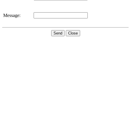
Message:
Send
Close