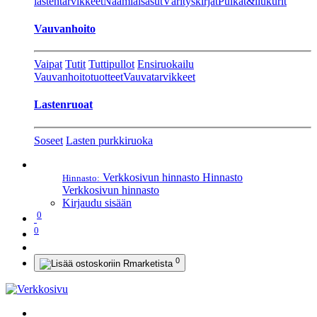
lastentarvikkeet
Naamiaisasut
Värityskirjat
Pulkat&liukurit
Vauvanhoito
Vaipat
Tutit
Tuttipullot
Ensiruokailu
Vauvanhoitotuotteet
Vauvatarvikkeet
Lastenruoat
Soseet
Lasten purkkiruoka
Verkkosivun hinnasto
Hinnasto
Hinnasto:
Verkkosivun hinnasto
Kirjaudu sisään
0
0
0