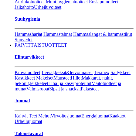
Aurinkotuotteet
Muut hygieniatuotteet
Ensiaputuotteet
Jalkahoito
Urheiluvoiteet
Suuhygienia
Hammasharjat
Hammastahnat
Hammaslangat & hammastikut
Suuvedet
PÄIVITTÄISTUOTTEET
Elintarvikkeet
Kuivatuotteet
Leivät,keksit&leivonnaiset
Texmex
Säilykkeet
Kastikkeet
Makeiset
Mausteet
Hillot
Makkarat, nakit,
pekonit,leikkeleet
Liha- ja kasviproteiinit
Maitotuotteet ja
munat
Valmisruoat
Sipsit ja snacksit
Pakasteet
Juomat
Kahvit
Teet
Mehut
Virvoitusjuomat
Energiajuomat
Kaakaot
Urheilujuomat
Taloustavarat