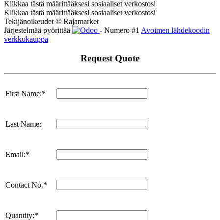
Klikkaa tästä määrittääksesi sosiaaliset verkostosi
Klikkaa tästä määrittääksesi sosiaaliset verkostosi
Tekijänoikeudet © Rajamarket
Järjestelmää pyörittää
- Numero #1
Avoimen lähdekoodin
verkkokauppa
Request Quote
First Name:*
Last Name:
Email:*
Contact No.*
Quantity:*