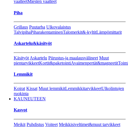
vaatteet
Miesten vaatteet
Piha
Grillaus
Puutarha
Ulkovalaistus
Talvipiha
Piharakentaminen
Talomerkit&-kyltit
Lämpömittarit
Askartelu&käsityöt
Käsityöt
Askartelu
Piirustus-ja maalausvälineet
Muut
pientarvikkeet
Kortit&paketointi
Avaimenpertät&magneetit
Toimi
Lemmikit
Koirat
Kissat
Muut lemmikit
Lemmikkitarvikkeet
Ulkolintujen
ruokinta
KAUNEUTEEN
Kasvot
Meikit
Puhdistus
Voiteet
Meikkisiveltimet&muut tarvikkeet