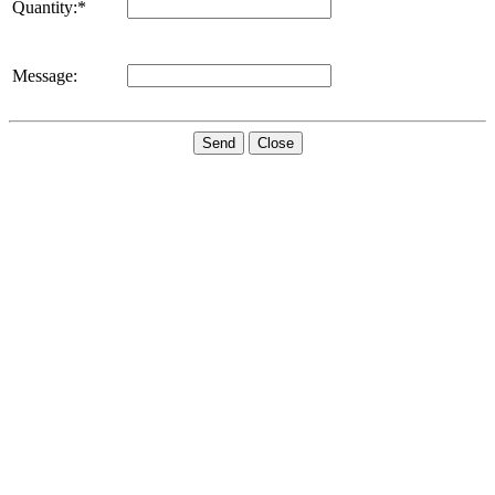
Quantity:*
Message:
Send
Close