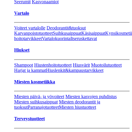
Seerumit
Kasvonaamiot
Vartalo
Voiteet vartalolle
Deodorantit&tuoksut
Karvanpoistotuotteet
Suihkusaippuat
Käsisaippuat
Kynsikosmeti
hoitotarvikkeet
Vartalokuorinta
Itseruskettavat
Hiukset
Shampoot
Hiustenhoitotuotteet
Hiusvärit
Muotoilutuotteet
Harjat ja kammat
Hiuslenkit&kampaustarvikkeet
Miesten kosmetiikka
Miesten päivä- ja yövoiteet
Miesten kasvojen puhdistus
Miesten suihkusaippuat
Miesten deodorantit ja
tuoksut
Parranajotuotteet
Miesten hiustuotteet
Terveystuotteet