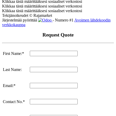
Klikkaa tästä määrittääksesi sosiaaliset verkostosi
Klikkaa tästä määrittääksesi sosiaaliset verkostosi
Klikkaa tästä määrittääksesi sosiaaliset verkostosi
Tekijänoikeudet © Rajamarket
Järjestelmää pyörittää
- Numero #1
Avoimen lähdekoodin
verkkokauppa
Request Quote
First Name:*
Last Name:
Email:*
Contact No.*