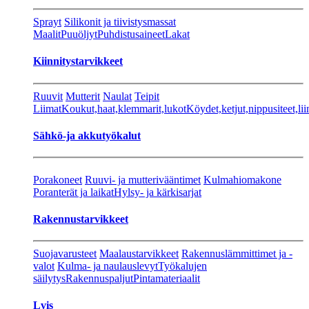
Sprayt
Silikonit ja tiivistysmassat
Maalit
Puuöljyt
Puhdistusaineet
Lakat
Kiinnitystarvikkeet
Ruuvit
Mutterit
Naulat
Teipit
Liimat
Koukut,haat,klemmarit,lukot
Köydet,ketjut,nippusiteet,lii
Sähkö-ja akkutyökalut
Porakoneet
Ruuvi- ja mutterivääntimet
Kulmahiomakone
Poranterät ja laikat
Hylsy- ja kärkisarjat
Rakennustarvikkeet
Suojavarusteet
Maalaustarvikkeet
Rakennuslämmittimet ja -
valot
Kulma- ja naulauslevyt
Työkalujen
säilytys
Rakennuspaljut
Pintamateriaalit
Lvis