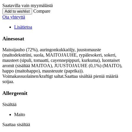
Saatavilla vain myymälästä
Compare
Add to wishlist
Ota yhteyttä
Lisätietoa
Ainesosat
Maissijauho (72%), auringonkukkaöljy, juustomauste
(maltodekstriini, suola, MAITOJAUHE, rypälesokeri, sokeri,
mausteet (sipuli, tomaatti, cayennepippuri, kurkuma), luontaiset
aromit (sisältää MAITOA), JUUSTOJAUHE (0,1%) (MAITO),
happo (maitohappo), mausteuute (paprika)).
Voimakassuolainen/kraftigt saltat.Saattaa sisältää pieniä määriä
soijaa.
Allergeenit
Sisältää
Maito
Saattaa sisältää