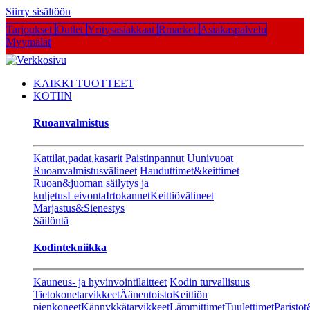
Siirry sisältöön
Tarjoukset
Outlet
Yritysasiakkaat
Rmarket
Asiakaspalvelu
Myymälät
KAIKKI TUOTTEET
KOTIIN
Ruoanvalmistus
Kattilat,padat,kasarit
Paistinpannut
Uunivuoat
Ruoanvalmistusvälineet
Hauduttimet&keittimet
Ruoan&juoman säilytys ja
kuljetus
Leivonta
Irtokannet
Keittiövälineet
Marjastus&Sienestys
Säilöntä
Kodintekniikka
Kauneus- ja hyvinvointilaitteet
Kodin turvallisuus
Tietokonetarvikkeet
Äänentoisto
Keittiön
pienkoneet
Kännykkätarvikkeet
Lämmittimet
Tuulettimet
Paristot