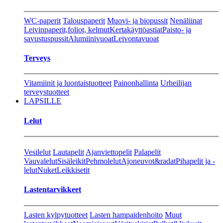
WC-paperit
Talouspaperit
Muovi- ja biopussit
Nenäliinat
Leivinpaperit,foliot, kelmut
Kertakäyttöastiat
Paisto- ja
savustuspussit
Alumiinivuoat
Leivontavuoat
Terveys
Vitamiinit ja luontaistuotteet
Painonhallinta
Urheilijan
terveystuotteet
LAPSILLE
Lelut
Vesilelut
Lautapelit
Ajanviettopelit
Palapelit
Vauvalelut
Sisäleikit
Pehmolelut
Ajoneuvot&radat
Pihapelit ja -
lelut
Nuket
Leikkisetit
Lastentarvikkeet
Lasten kylpytuotteet
Lasten hampaidenhoito
Muut