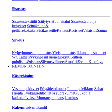
Sisustus
Sisustustekstiilit
Säilytys
Huonekalut
Sisustustaulut ja -
kehykset
Seinäkellot &
peilit
Tekokukat
Sisäkasveille
Kattaus
Koristeet
Valaistus
Sauna
Siivous
Kylpyhuoneen puhdistus
Yleispuhdistus
Ikkunanpesuaineet
WC
Lattiat
Pyykinpesu
Huonetuoksut
Keittiön
puhdistus&tiskaus
Siivousvälineet
Ämpärit&vadit
Kierrätys
REMONTOINTIIN
Käsityökalut
Vasarat ja kirveet
Pöytätietokoneet
Pihdit ja leikkurt
Sahat
Hionta
Työkalusetit
Mitat ja suorakulmat
Puukot ja
katkoteräveitset
Muuraus,rappaus,laatoitus
Rakennuskemikaalit