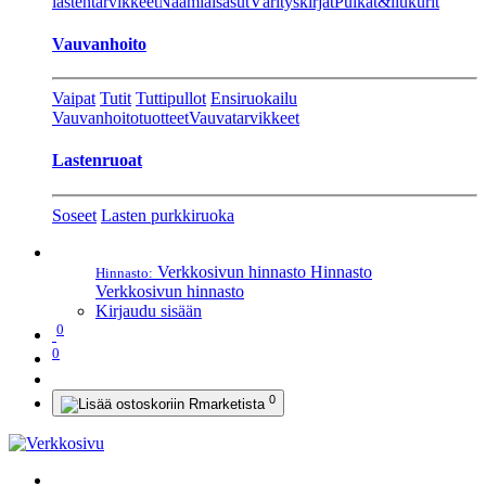
lastentarvikkeet
Naamiaisasut
Värityskirjat
Pulkat&liukurit
Vauvanhoito
Vaipat
Tutit
Tuttipullot
Ensiruokailu
Vauvanhoitotuotteet
Vauvatarvikkeet
Lastenruoat
Soseet
Lasten purkkiruoka
Verkkosivun hinnasto
Hinnasto
Hinnasto:
Verkkosivun hinnasto
Kirjaudu sisään
0
0
0