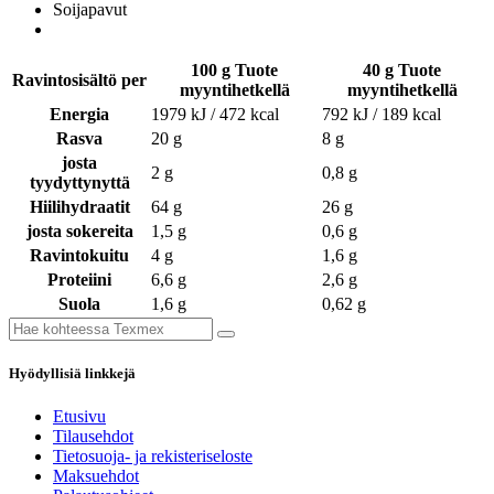
Soijapavut
100 g Tuote
40 g Tuote
Ravintosisältö per
myyntihetkellä
myyntihetkellä
Energia
1979 kJ / 472 kcal
792 kJ / 189 kcal
Rasva
20 g
8 g
josta
2 g
0,8 g
tyydyttynyttä
Hiilihydraatit
64 g
26 g
josta sokereita
1,5 g
0,6 g
Ravintokuitu
4 g
1,6 g
Proteiini
6,6 g
2,6 g
Suola
1,6 g
0,62 g
Hyödyllisiä linkkejä
Etusivu
Tilausehdot
Tietosuoja- ja rekisteriseloste
Maksuehdot