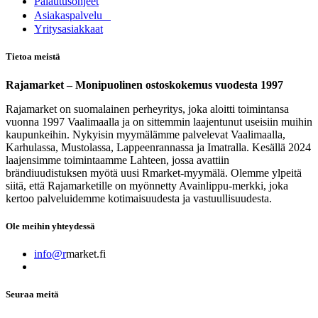
Palautusohjeet
Asia​k​aspalvelu
​Yritysasiakkaat
Tietoa meistä
Rajamarket – Monipuolinen ostoskokemus vuodesta 1997
Rajamarket on suomalainen perheyritys, joka aloitti toimintansa
vuonna 1997 Vaalimaalla ja on sittemmin laajentunut useisiin muihin
kaupunkeihin. Nykyisin myymälämme palvelevat Vaalimaalla,
Karhulassa, Mustolassa, Lappeenrannassa ja Imatralla. Kesällä 2024
laajensimme toimintaamme Lahteen, jossa avattiin
brändiuudistuksen myötä uusi Rmarket-myymälä. Olemme ylpeitä
siitä, että Rajamarketille on myönnetty Avainlippu-merkki, joka
kertoo palveluidemme kotimaisuudesta ja vastuullisuudesta.
Ole meihin yhteydessä
info@r
market.fi
Seuraa meitä