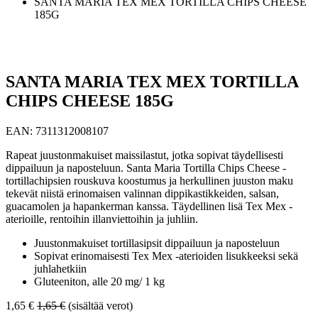
SANTA MARIA TEX MEX TORTILLA CHIPS CHEESE
185G
SANTA MARIA TEX MEX TORTILLA
CHIPS CHEESE 185G
EAN:
7311312008107
Rapeat juustonmakuiset maissilastut, jotka sopivat täydellisesti
dippailuun ja naposteluun. Santa Maria Tortilla Chips Cheese -
tortillachipsien rouskuva koostumus ja herkullinen juuston maku
tekevät niistä erinomaisen valinnan dippikastikkeiden, salsan,
guacamolen ja hapankerman kanssa. Täydellinen lisä Tex Mex -
aterioille, rentoihin illanviettoihin ja juhliin.
Juustonmakuiset tortillasipsit dippailuun ja naposteluun
Sopivat erinomaisesti Tex Mex -aterioiden lisukkeeksi sekä
juhlahetkiin
Gluteeniton, alle 20 mg/ 1 kg
1,65
€
1,65
€
(sisältää verot)