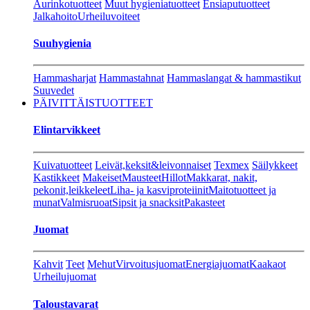
Aurinkotuotteet
Muut hygieniatuotteet
Ensiaputuotteet
Jalkahoito
Urheiluvoiteet
Suuhygienia
Hammasharjat
Hammastahnat
Hammaslangat & hammastikut
Suuvedet
PÄIVITTÄISTUOTTEET
Elintarvikkeet
Kuivatuotteet
Leivät,keksit&leivonnaiset
Texmex
Säilykkeet
Kastikkeet
Makeiset
Mausteet
Hillot
Makkarat, nakit,
pekonit,leikkeleet
Liha- ja kasviproteiinit
Maitotuotteet ja
munat
Valmisruoat
Sipsit ja snacksit
Pakasteet
Juomat
Kahvit
Teet
Mehut
Virvoitusjuomat
Energiajuomat
Kaakaot
Urheilujuomat
Taloustavarat