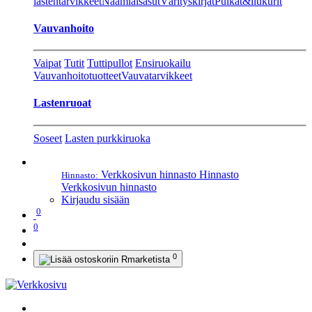
lastentarvikkeet
Naamiaisasut
Värityskirjat
Pulkat&liukurit
Vauvanhoito
Vaipat
Tutit
Tuttipullot
Ensiruokailu
Vauvanhoitotuotteet
Vauvatarvikkeet
Lastenruoat
Soseet
Lasten purkkiruoka
Verkkosivun hinnasto
Hinnasto
Hinnasto:
Verkkosivun hinnasto
Kirjaudu sisään
0
0
0