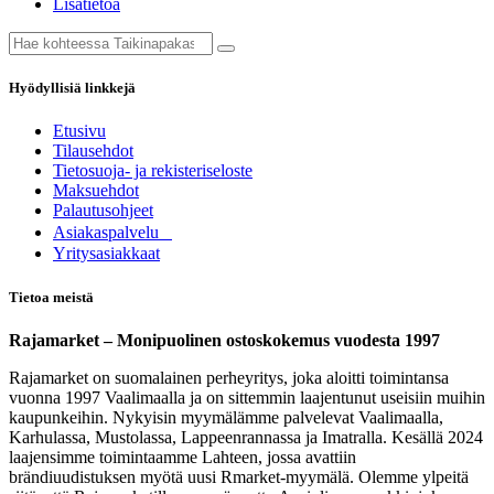
Lisätietoa
Hyödyllisiä linkkejä
Etusivu
Tilausehdot
Tietosuoja- ja rekisteriseloste
Maksuehdot
Palautusohjeet
Asia​k​aspalvelu
​Yritysasiakkaat
Tietoa meistä
Rajamarket – Monipuolinen ostoskokemus vuodesta 1997
Rajamarket on suomalainen perheyritys, joka aloitti toimintansa
vuonna 1997 Vaalimaalla ja on sittemmin laajentunut useisiin muihin
kaupunkeihin. Nykyisin myymälämme palvelevat Vaalimaalla,
Karhulassa, Mustolassa, Lappeenrannassa ja Imatralla. Kesällä 2024
laajensimme toimintaamme Lahteen, jossa avattiin
brändiuudistuksen myötä uusi Rmarket-myymälä. Olemme ylpeitä