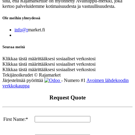
siitä, että Rajamarketille on myönnetty Avainlippu-merkki, joka
kertoo palveluidemme kotimaisuudesta ja vastuullisuudesta.
Ole meihin yhteydessä
info@r
market.fi
Seuraa meitä
Klikkaa tästä määrittääksesi sosiaaliset verkostosi
Klikkaa tästä määrittääksesi sosiaaliset verkostosi
Klikkaa tästä määrittääksesi sosiaaliset verkostosi
Tekijänoikeudet © Rajamarket
Järjestelmää pyörittää
- Numero #1
Avoimen lähdekoodin
verkkokauppa
Request Quote
First Name:*