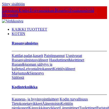
Siirry sisältöön
Tarjoukset
Outlet
Yritysasiakkaat
Rmarket
Asiakaspalvelu
Myymälät
KAIKKI TUOTTEET
KOTIIN
Ruoanvalmistus
Kattilat,padat,kasarit
Paistinpannut
Uunivuoat
Ruoanvalmistusvälineet
Hauduttimet&keittimet
Ruoan&juoman säilytys ja
kuljetus
Leivonta
Irtokannet
Keittiövälineet
Marjastus&Sienestys
Säilöntä
Kodintekniikka
Kauneus- ja hyvinvointilaitteet
Kodin turvallisuus
Tietokonetarvikkeet
Äänentoisto
Keittiön
pienkoneet
Kännykkätarvikkeet
Lämmittimet
Tuulettimet
Paristot