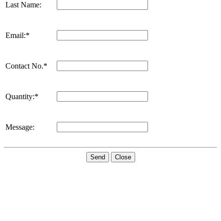
Last Name:
Email:*
Contact No.*
Quantity:*
Message:
Send
Close