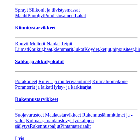
Sprayt
Silikonit ja tiivistysmassat
Maalit
Puuöljyt
Puhdistusaineet
Lakat
Kiinnitystarvikkeet
Ruuvit
Mutterit
Naulat
Teipit
Liimat
Koukut,haat,klemmarit,lukot
Köydet,ketjut,nippusiteet,lii
Sähkö-ja akkutyökalut
Porakoneet
Ruuvi- ja mutterivääntimet
Kulmahiomakone
Poranterät ja laikat
Hylsy- ja kärkisarjat
Rakennustarvikkeet
Suojavarusteet
Maalaustarvikkeet
Rakennuslämmittimet ja -
valot
Kulma- ja naulauslevyt
Työkalujen
säilytys
Rakennuspaljut
Pintamateriaalit
Lvis