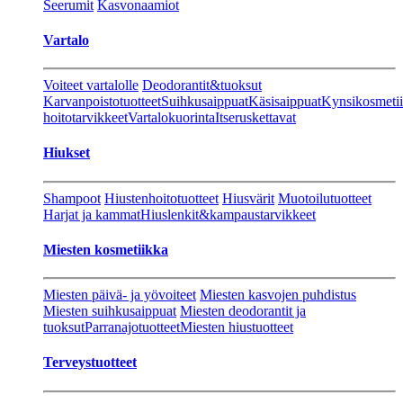
Seerumit
Kasvonaamiot
Vartalo
Voiteet vartalolle
Deodorantit&tuoksut
Karvanpoistotuotteet
Suihkusaippuat
Käsisaippuat
Kynsikosmeti
hoitotarvikkeet
Vartalokuorinta
Itseruskettavat
Hiukset
Shampoot
Hiustenhoitotuotteet
Hiusvärit
Muotoilutuotteet
Harjat ja kammat
Hiuslenkit&kampaustarvikkeet
Miesten kosmetiikka
Miesten päivä- ja yövoiteet
Miesten kasvojen puhdistus
Miesten suihkusaippuat
Miesten deodorantit ja
tuoksut
Parranajotuotteet
Miesten hiustuotteet
Terveystuotteet