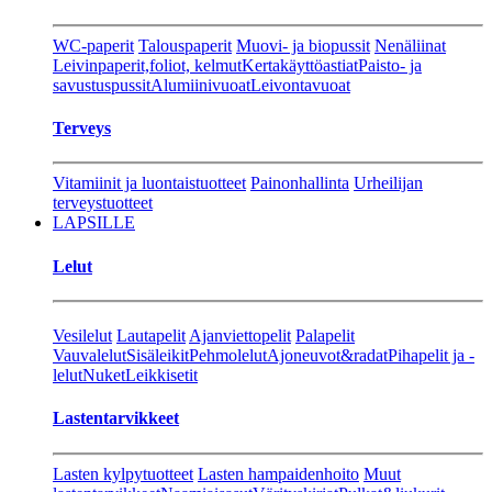
WC-paperit
Talouspaperit
Muovi- ja biopussit
Nenäliinat
Leivinpaperit,foliot, kelmut
Kertakäyttöastiat
Paisto- ja
savustuspussit
Alumiinivuoat
Leivontavuoat
Terveys
Vitamiinit ja luontaistuotteet
Painonhallinta
Urheilijan
terveystuotteet
LAPSILLE
Lelut
Vesilelut
Lautapelit
Ajanviettopelit
Palapelit
Vauvalelut
Sisäleikit
Pehmolelut
Ajoneuvot&radat
Pihapelit ja -
lelut
Nuket
Leikkisetit
Lastentarvikkeet
Lasten kylpytuotteet
Lasten hampaidenhoito
Muut