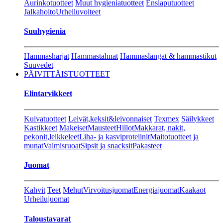
Aurinkotuotteet
Muut hygieniatuotteet
Ensiaputuotteet
Jalkahoito
Urheiluvoiteet
Suuhygienia
Hammasharjat
Hammastahnat
Hammaslangat & hammastikut
Suuvedet
PÄIVITTÄISTUOTTEET
Elintarvikkeet
Kuivatuotteet
Leivät,keksit&leivonnaiset
Texmex
Säilykkeet
Kastikkeet
Makeiset
Mausteet
Hillot
Makkarat, nakit,
pekonit,leikkeleet
Liha- ja kasviproteiinit
Maitotuotteet ja
munat
Valmisruoat
Sipsit ja snacksit
Pakasteet
Juomat
Kahvit
Teet
Mehut
Virvoitusjuomat
Energiajuomat
Kaakaot
Urheilujuomat
Taloustavarat