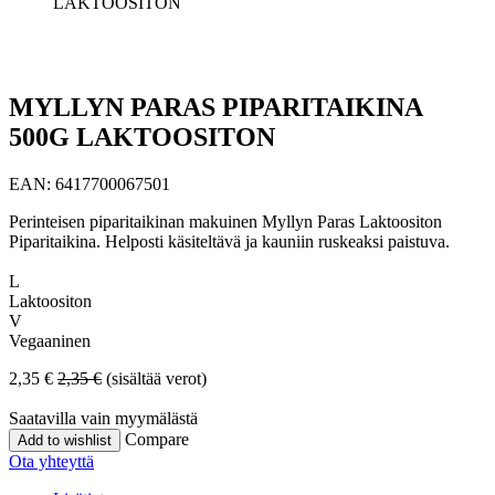
LAKTOOSITON
MYLLYN PARAS PIPARITAIKINA
500G LAKTOOSITON
EAN:
6417700067501
Perinteisen piparitaikinan makuinen Myllyn Paras Laktoositon
Piparitaikina. Helposti käsiteltävä ja kauniin ruskeaksi paistuva.
L
Laktoositon
V
Vegaaninen
2,35
€
2,35
€
(sisältää verot)
Saatavilla vain myymälästä
Compare
Add to wishlist
Ota yhteyttä