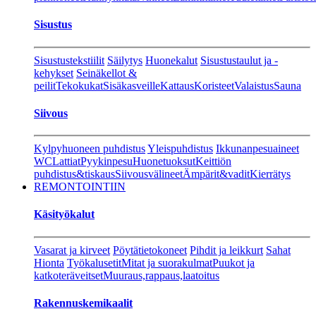
Sisustus
Sisustustekstiilit
Säilytys
Huonekalut
Sisustustaulut ja -
kehykset
Seinäkellot &
peilit
Tekokukat
Sisäkasveille
Kattaus
Koristeet
Valaistus
Sauna
Siivous
Kylpyhuoneen puhdistus
Yleispuhdistus
Ikkunanpesuaineet
WC
Lattiat
Pyykinpesu
Huonetuoksut
Keittiön
puhdistus&tiskaus
Siivousvälineet
Ämpärit&vadit
Kierrätys
REMONTOINTIIN
Käsityökalut
Vasarat ja kirveet
Pöytätietokoneet
Pihdit ja leikkurt
Sahat
Hionta
Työkalusetit
Mitat ja suorakulmat
Puukot ja
katkoteräveitset
Muuraus,rappaus,laatoitus
Rakennuskemikaalit