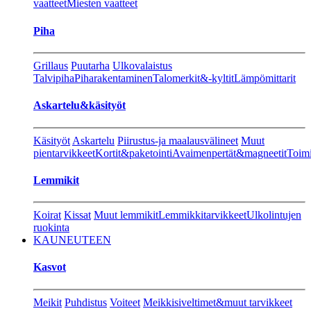
vaatteet
Miesten vaatteet
Piha
Grillaus
Puutarha
Ulkovalaistus
Talvipiha
Piharakentaminen
Talomerkit&-kyltit
Lämpömittarit
Askartelu&käsityöt
Käsityöt
Askartelu
Piirustus-ja maalausvälineet
Muut
pientarvikkeet
Kortit&paketointi
Avaimenpertät&magneetit
Toimi
Lemmikit
Koirat
Kissat
Muut lemmikit
Lemmikkitarvikkeet
Ulkolintujen
ruokinta
KAUNEUTEEN
Kasvot
Meikit
Puhdistus
Voiteet
Meikkisiveltimet&muut tarvikkeet