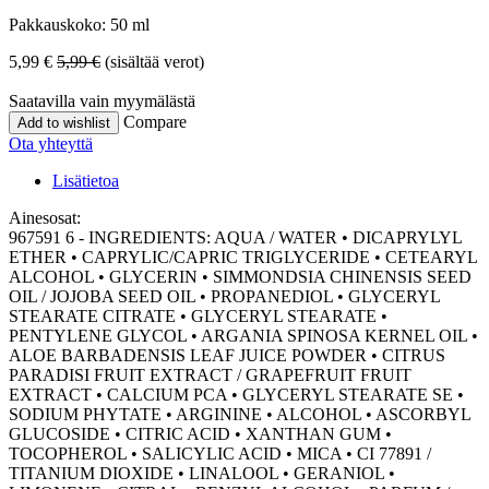
Pakkauskoko: 50 ml
5,99
€
5,99
€
(sisältää verot)
Saatavilla vain myymälästä
Compare
Add to wishlist
Ota yhteyttä
Lisätietoa
Ainesosat:
967591 6 - INGREDIENTS: AQUA / WATER • DICAPRYLYL
ETHER • CAPRYLIC/CAPRIC TRIGLYCERIDE • CETEARYL
ALCOHOL • GLYCERIN • SIMMONDSIA CHINENSIS SEED
OIL / JOJOBA SEED OIL • PROPANEDIOL • GLYCERYL
STEARATE CITRATE • GLYCERYL STEARATE •
PENTYLENE GLYCOL • ARGANIA SPINOSA KERNEL OIL •
ALOE BARBADENSIS LEAF JUICE POWDER • CITRUS
PARADISI FRUIT EXTRACT / GRAPEFRUIT FRUIT
EXTRACT • CALCIUM PCA • GLYCERYL STEARATE SE •
SODIUM PHYTATE • ARGININE • ALCOHOL • ASCORBYL
GLUCOSIDE • CITRIC ACID • XANTHAN GUM •
TOCOPHEROL • SALICYLIC ACID • MICA • CI 77891 /
TITANIUM DIOXIDE • LINALOOL • GERANIOL •