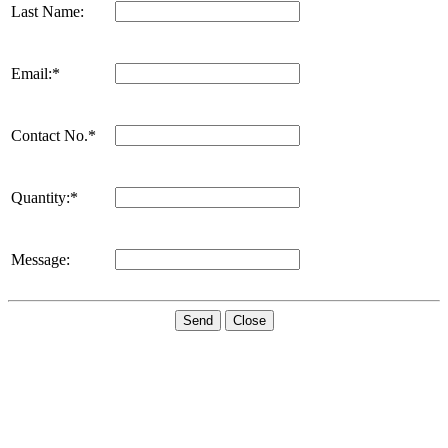
Last Name:
Email:*
Contact No.*
Quantity:*
Message:
Send
Close