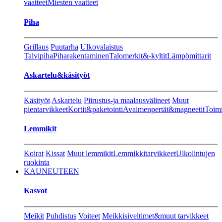
vaatteet
Miesten vaatteet
Piha
Grillaus
Puutarha
Ulkovalaistus
Talvipiha
Piharakentaminen
Talomerkit&-kyltit
Lämpömittarit
Askartelu&käsityöt
Käsityöt
Askartelu
Piirustus-ja maalausvälineet
Muut
pientarvikkeet
Kortit&paketointi
Avaimenpertät&magneetit
Toimi
Lemmikit
Koirat
Kissat
Muut lemmikit
Lemmikkitarvikkeet
Ulkolintujen
ruokinta
KAUNEUTEEN
Kasvot
Meikit
Puhdistus
Voiteet
Meikkisiveltimet&muut tarvikkeet