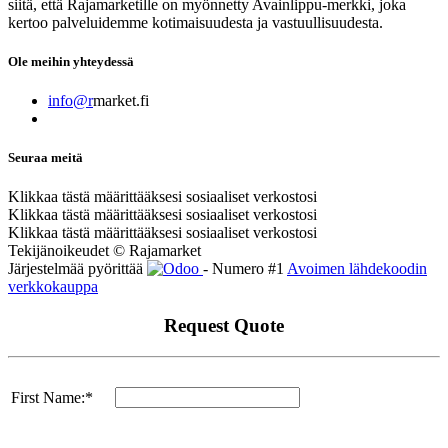
siitä, että Rajamarketille on myönnetty Avainlippu-merkki, joka
kertoo palveluidemme kotimaisuudesta ja vastuullisuudesta.
Ole meihin yhteydessä
info@r
market.fi
Seuraa meitä
Klikkaa tästä määrittääksesi sosiaaliset verkostosi
Klikkaa tästä määrittääksesi sosiaaliset verkostosi
Klikkaa tästä määrittääksesi sosiaaliset verkostosi
Tekijänoikeudet © Rajamarket
Järjestelmää pyörittää
- Numero #1
Avoimen lähdekoodin
verkkokauppa
Request Quote
First Name:*