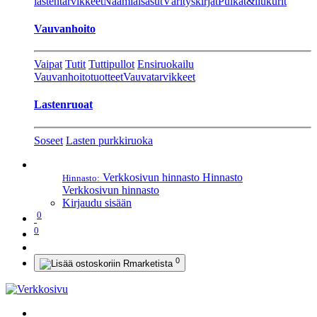
lastentarvikkeet
Naamiaisasut
Värityskirjat
Pulkat&liukurit
Vauvanhoito
Vaipat
Tutit
Tuttipullot
Ensiruokailu
Vauvanhoitotuotteet
Vauvatarvikkeet
Lastenruoat
Soseet
Lasten purkkiruoka
Verkkosivun hinnasto
Hinnasto
Hinnasto:
Verkkosivun hinnasto
Kirjaudu sisään
0
0
0