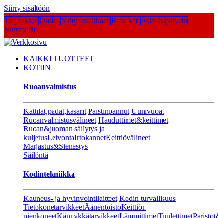
Siirry sisältöön
Tarjoukset
Outlet
Yritysasiakkaat
Rmarket
Asiakaspalvelu
Myymälät
KAIKKI TUOTTEET
KOTIIN
Ruoanvalmistus
Kattilat,padat,kasarit
Paistinpannut
Uunivuoat
Ruoanvalmistusvälineet
Hauduttimet&keittimet
Ruoan&juoman säilytys ja
kuljetus
Leivonta
Irtokannet
Keittiövälineet
Marjastus&Sienestys
Säilöntä
Kodintekniikka
Kauneus- ja hyvinvointilaitteet
Kodin turvallisuus
Tietokonetarvikkeet
Äänentoisto
Keittiön
pienkoneet
Kännykkätarvikkeet
Lämmittimet
Tuulettimet
Paristot