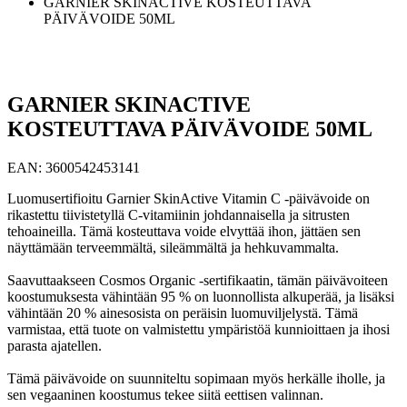
GARNIER SKINACTIVE KOSTEUTTAVA
PÄIVÄVOIDE 50ML
GARNIER SKINACTIVE
KOSTEUTTAVA PÄIVÄVOIDE 50ML
EAN:
3600542453141
Luomusertifioitu Garnier SkinActive Vitamin C -päivävoide on
rikastettu tiivistetyllä C-vitamiinin johdannaisella ja sitrusten
tehoaineilla. Tämä kosteuttava voide elvyttää ihon, jättäen sen
näyttämään terveemmältä, sileämmältä ja hehkuvammalta.
Saavuttaakseen Cosmos Organic -sertifikaatin, tämän päivävoiteen
koostumuksesta vähintään 95 % on luonnollista alkuperää, ja lisäksi
vähintään 20 % ainesosista on peräisin luomuviljelystä. Tämä
varmistaa, että tuote on valmistettu ympäristöä kunnioittaen ja ihosi
parasta ajatellen.
Tämä päivävoide on suunniteltu sopimaan myös herkälle iholle, ja
sen vegaaninen koostumus tekee siitä eettisen valinnan.