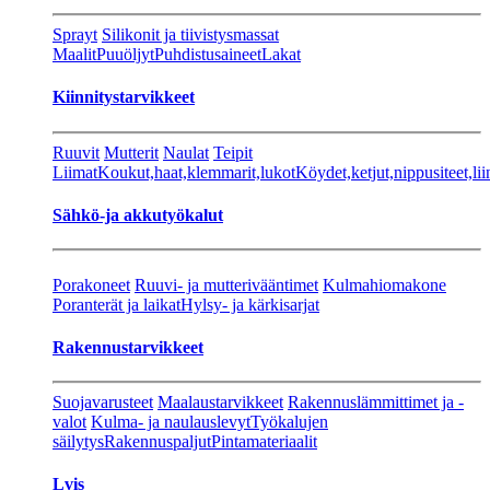
Sprayt
Silikonit ja tiivistysmassat
Maalit
Puuöljyt
Puhdistusaineet
Lakat
Kiinnitystarvikkeet
Ruuvit
Mutterit
Naulat
Teipit
Liimat
Koukut,haat,klemmarit,lukot
Köydet,ketjut,nippusiteet,lii
Sähkö-ja akkutyökalut
Porakoneet
Ruuvi- ja mutterivääntimet
Kulmahiomakone
Poranterät ja laikat
Hylsy- ja kärkisarjat
Rakennustarvikkeet
Suojavarusteet
Maalaustarvikkeet
Rakennuslämmittimet ja -
valot
Kulma- ja naulauslevyt
Työkalujen
säilytys
Rakennuspaljut
Pintamateriaalit
Lvis