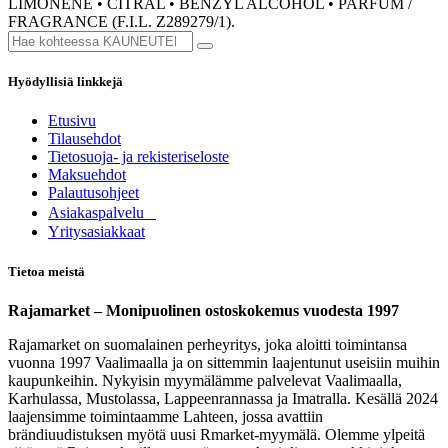
LIMONENE • CITRAL • BENZYL ALCOHOL • PARFUM /
FRAGRANCE (F.I.L. Z289279/1).
Hyödyllisiä linkkejä
Etusivu
Tilausehdot
Tietosuoja- ja rekisteriseloste
Maksuehdot
Palautusohjeet
Asia​k​aspalvelu
​Yritysasiakkaat
Tietoa meistä
Rajamarket – Monipuolinen ostoskokemus vuodesta 1997
Rajamarket on suomalainen perheyritys, joka aloitti toimintansa
vuonna 1997 Vaalimaalla ja on sittemmin laajentunut useisiin muihin
kaupunkeihin. Nykyisin myymälämme palvelevat Vaalimaalla,
Karhulassa, Mustolassa, Lappeenrannassa ja Imatralla. Kesällä 2024
laajensimme toimintaamme Lahteen, jossa avattiin
brändiuudistuksen myötä uusi Rmarket-myymälä. Olemme ylpeitä