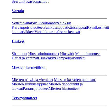
Seerumit
Kasvonaamiot
Vartalo
Voiteet vartalolle
Deodorantit&tuoksut
Karvanpoistotuotteet
Suihkusaippuat
Käsisaippuat
Kynsikosmeti
hoitotarvikkeet
Vartalokuorinta
Itseruskettavat
Hiukset
Shampoot
Hiustenhoitotuotteet
Hiusvärit
Muotoilutuotteet
Harjat ja kammat
Hiuslenkit&kampaustarvikkeet
Miesten kosmetiikka
Miesten päivä- ja yövoiteet
Miesten kasvojen puhdistus
Miesten suihkusaippuat
Miesten deodorantit ja
tuoksut
Parranajotuotteet
Miesten hiustuotteet
Terveystuotteet