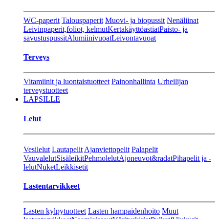
WC-paperit
Talouspaperit
Muovi- ja biopussit
Nenäliinat
Leivinpaperit,foliot, kelmut
Kertakäyttöastiat
Paisto- ja
savustuspussit
Alumiinivuoat
Leivontavuoat
Terveys
Vitamiinit ja luontaistuotteet
Painonhallinta
Urheilijan
terveystuotteet
LAPSILLE
Lelut
Vesilelut
Lautapelit
Ajanviettopelit
Palapelit
Vauvalelut
Sisäleikit
Pehmolelut
Ajoneuvot&radat
Pihapelit ja -
lelut
Nuket
Leikkisetit
Lastentarvikkeet
Lasten kylpytuotteet
Lasten hampaidenhoito
Muut