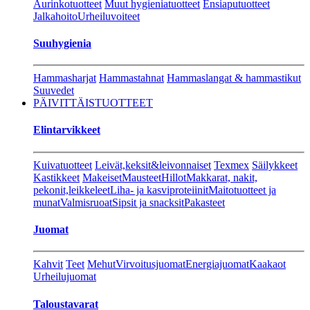
Aurinkotuotteet
Muut hygieniatuotteet
Ensiaputuotteet
Jalkahoito
Urheiluvoiteet
Suuhygienia
Hammasharjat
Hammastahnat
Hammaslangat & hammastikut
Suuvedet
PÄIVITTÄISTUOTTEET
Elintarvikkeet
Kuivatuotteet
Leivät,keksit&leivonnaiset
Texmex
Säilykkeet
Kastikkeet
Makeiset
Mausteet
Hillot
Makkarat, nakit,
pekonit,leikkeleet
Liha- ja kasviproteiinit
Maitotuotteet ja
munat
Valmisruoat
Sipsit ja snacksit
Pakasteet
Juomat
Kahvit
Teet
Mehut
Virvoitusjuomat
Energiajuomat
Kaakaot
Urheilujuomat
Taloustavarat