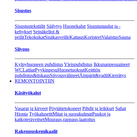
Sisustus
Sisustustekstiilit
Säilytys
Huonekalut
Sisustustaulut ja -
kehykset
Seinäkellot &
peilit
Tekokukat
Sisäkasveille
Kattaus
Koristeet
Valaistus
Sauna
Siivous
Kylpyhuoneen puhdistus
Yleispuhdistus
Ikkunanpesuaineet
WC
Lattiat
Pyykinpesu
Huonetuoksut
Keittiön
puhdistus&tiskaus
Siivousvälineet
Ämpärit&vadit
Kierrätys
REMONTOINTIIN
Käsityökalut
Vasarat ja kirveet
Pöytätietokoneet
Pihdit ja leikkurt
Sahat
Hionta
Työkalusetit
Mitat ja suorakulmat
Puukot ja
katkoteräveitset
Muuraus,rappaus,laatoitus
Rakennuskemikaalit